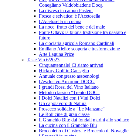
Conegliano Valdobbiadene Docg
La discesa in campo Pasteur
Fresca e selvatica: è l'Acetosella
L'Acetosella in cucina
La noce, frutto del bene e del male
Ponte Ottavi: la buona tradizione tra passato e
futuro
La ciociaria agricola Romano Cardinali
Emiliano Aiello: scoperta e trasformazione
Arte Laguna Prize
Taste Vin 6/2023
Cinquantennale! Ci siamo arrivati
Hickory Golf in Cansiglio
Annuale congresso assoenologi
L'esclusivo Amarone DOCG
I grandi Rossi del Vino Italiano
Metodo classico "Trento DOC"
I Dolci Natalizi con i Vini Dolci
Un capolavoro di Natura
Prosecco solidale a "Le Manzane"
Le Bollicine di gran classe
Il Granchio Blu: dai fondali marini allo zodiaco
La cucina con il Granchio Blu
Broccoletto di Custoza e Broccolo di Novaglie