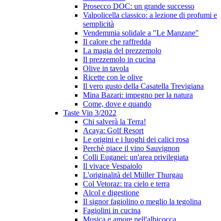
Prosecco DOC: un grande successo
Valpolicella classico: a lezione di profumi e
semplicità
Vendemmia solidale a "Le Manzane"
Il calore che raffredda
La magia del prezzemolo
Il prezzemolo in cucina
Olive in tavola
Ricette con le olive
Il vero gusto della Casatella Trevigiana
Mina Bazari: impegno per la natura
Come, dove e quando
Taste Vin 3/2022
Chi salverà la Terra!
Acaya: Golf Resort
Le origini e i luoghi dei calici rosa
Perchè piace il vino Sauvignon
Colli Euganei: un'area privilegiata
Il vivace Vespaiolo
L'originalità del Müller Thurgau
Col Vetoraz: tra cielo e terra
Alcol e digestione
Il signor fagiolino o meglio la tegolina
Fagiolini in cucina
Musica e amore nell'albicocca