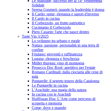
Le Manzane, successo per la 14ª Vendemmia
Solidale
Serena Gusmeri: quando la leadership è donna
Il Cardo: spine, eleganza e sapori d'inverno
Il Cardo in cucina
Il Corbezzolo, un frutto patriottico
Cuciniamo il Corbezzolo
Piero Casarin: l'arte che nasce dentro
Taste Vin 3/2025
Lo sviluppo tra urbano e rurale
Natura, passione, personalità in una terra di
confine
Friulano: gioventù e raffinatezza
Lugana, eleganza e freschezza
Müller thurgau: vino di montagna
Prosecco Doc Rosè: aperitivo per l'estate
Romano Cardinali: dalla ciociaria alle cene di
gala
Puntarelle: il segreto tenero della Catalogna
Le Puntarelle in cucina
L'Arachide: una magia della natura
In cucina con le Arachidi
HuiHsuan Hsu: L’Arte come percorso di
scoperta e memoria
Come, dove e quando