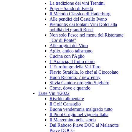
La tradizione dei vini Trentini
Pojer e Sandri di Faedo
Il Metodo Classico di Haderburg
Alle pendici del Castello Ivano
Piemonte: dai lontani Vini Dolci alla
nobiltà dei grandi Rossi
Non solo Pesce nel menu del Ristorante
"Ca' di Ponte"
Alle origini del Vino
Aglio, antico talismano
Cucina con l'Aglio
L'Arancia, il frutto d'oro
L'Eurofungo della Val Taro
Flavio Strafella, lo chef al Cioccolato
Buon Ricordo: 7 new entry
Silvia Canton: progetto Sughero
Come, dove e quando
Taste Vin 4/2022
Rischio alimentare
Il Golf Cansiglio
Buona vendemmia malgrado tutto
Il Pinot Grigio nel vigneto Italia
Il Marzemino nella storia
Dal Raboso Piave DOC al Malanotte
Piave DOCG