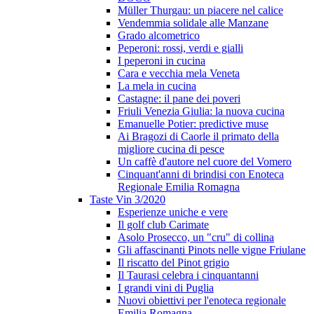
Müller Thurgau: un piacere nel calice
Vendemmia solidale alle Manzane
Grado alcometrico
Peperoni: rossi, verdi e gialli
I peperoni in cucina
Cara e vecchia mela Veneta
La mela in cucina
Castagne: il pane dei poveri
Friuli Venezia Giulia: la nuova cucina
Emanuelle Potier: predictive muse
Ai Bragozi di Caorle il primato della
migliore cucina di pesce
Un caffè d'autore nel cuore del Vomero
Cinquant'anni di brindisi con Enoteca
Regionale Emilia Romagna
Taste Vin 3/2020
Esperienze uniche e vere
Il golf club Carimate
Asolo Prosecco, un "cru" di collina
Gli affascinanti Pinots nelle vigne Friulane
Il riscatto del Pinot grigio
Il Taurasi celebra i cinquantanni
I grandi vini di Puglia
Nuovi obiettivi per l'enoteca regionale
Emilia Romagna