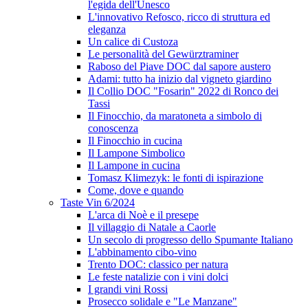
l'egida dell'Unesco
L'innovativo Refosco, ricco di struttura ed
eleganza
Un calice di Custoza
Le personalità del Gewürztraminer
Raboso del Piave DOC dal sapore austero
Adami: tutto ha inizio dal vigneto giardino
Il Collio DOC "Fosarin" 2022 di Ronco dei
Tassi
Il Finocchio, da maratoneta a simbolo di
conoscenza
Il Finocchio in cucina
Il Lampone Simbolico
Il Lampone in cucina
Tomasz Klimezyk: le fonti di ispirazione
Come, dove e quando
Taste Vin 6/2024
L'arca di Noè e il presepe
Il villaggio di Natale a Caorle
Un secolo di progresso dello Spumante Italiano
L'abbinamento cibo-vino
Trento DOC: classico per natura
Le feste natalizie con i vini dolci
I grandi vini Rossi
Prosecco solidale e "Le Manzane"