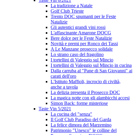
Taste Vin 6/2021
La tradizione a Natale
Golf Club Trieste
Trento DOC spumanti per le Feste
Natalizie
Gli autentici grandi vini rossi
L'affascinante Amarone DOCG
Bere dolce per le Feste Natalizie
Novità e premi per Ronco dei Tassi
A Le Manzane prosecco solidale
Lo strano caso del fragolino
I tortellini di Valeggio sul Mincio
I tortellini di Valeggio sul Mincio in cucina
Dalla carruba al "Pane di San Giovanni" ai
carati dell'oro
L'Istituto Maffioli, incrocio di civiltà,
anche a tavola
La delizia presenta il Prosecco DOC
La magica notte con gli alambicchi accesi
Simon Back: forme misteriose
Taste Vin 5/2021
La cucina del "senza"
Il Golf Club Paradiso del Garda
La felice dimora del Marzemino
Patrimonio "Unesco" le colline del