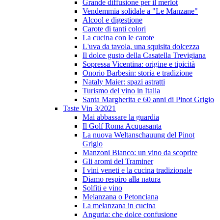
Grande diffusione per il merlot
Vendemmia solidale a "Le Manzane"
Alcool e digestione
Carote di tanti colori
La cucina con le carote
L'uva da tavola, una squisita dolcezza
Il dolce gusto della Casatella Trevigiana
Sopressa Vicentina: origine e tipicità
Onorio Barbesin: storia e tradizione
Nataly Maier: spazi astratti
Turismo del vino in Italia
Santa Margherita e 60 anni di Pinot Grigio
Taste Vin 3/2021
Mai abbassare la guardia
Il Golf Roma Acquasanta
La nuova Weltanschauung del Pinot
Grigio
Manzoni Bianco: un vino da scoprire
Gli aromi del Traminer
I vini veneti e la cucina tradizionale
Diamo respiro alla natura
Solfiti e vino
Melanzana o Petonciana
La melanzana in cucina
Anguria: che dolce confusione