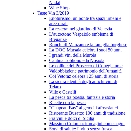
Nadal
Wine Shop
Taste Vin 3/2019
Enoturismo: un ponte tra spazi urbani e
aree rurali
La restera: nel giardino di Venezia
L’autoctono Vespaiolo emblema di
Breganze
Ronchi di Manzano e la famiglia borghese
La DOC Marsala celebra i suoi 50 anni
I grandi vini della Murola
Cantina Tobliono e la Nosiola
Le colline del Prosecco di Conegliano e
Valdobbiadene patrimonio dell’umanità
Col Vetoraz celebra i 25 anni di storia
La sicura identità degli antichi vini di
Telaro
Ville e Castelli
La pesca tra poesia, fantasia e storia
Ricette con la pesca
“Chapeau Bas” ai gemelli afroasiatici
Ristorante Busatto: 100 anni di tradizione
Fra vini e dolci di Sicilia
Massimo Colonna: immagini come sogni
Sorsi di salute: il vino senza frasca