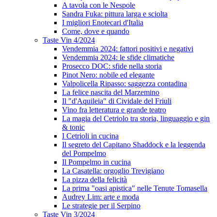
A tavola con le Nespole
Sandra Fuka: pittura larga e sciolta
I migliori Enotecari d'Italia
Come, dove e quando
Taste Vin 4/2024
Vendemmia 2024: fattori positivi e negativi
Vendemmia 2024: le sfide climatiche
Prosecco DOC: sfide nella storia
Pinot Nero: nobile ed elegante
Valpolicella Ripasso: saggezza contadina
La felice nascita del Marzemino
Il "d'Aquileia" di Cividale del Friuli
Vino fra letteratura e grande teatro
La magia del Cetriolo tra storia, linguaggio e gin
& tonic
I Cetrioli in cucina
Il segreto del Capitano Shaddock e la leggenda
del Pompelmo
Il Pompelmo in cucina
La Casatella: orgoglio Trevigiano
La pizza della felicità
La prima "oasi apistica" nelle Tenute Tomasella
Audrey Lim: arte e moda
Le strategie per il Serpino
Taste Vin 3/2024