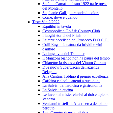
Stefano Camata e il suo 1922 tra le prese
del Montello
Stephanie Gallagher: onde di colori
Come, dove e quando
Taste Vin 2/2022
Equilibri in tavola
Cosmopolitan Golf & Country Club
I luoghi storici del Friulano
Le terre eccellenti del Prosecco D.O.C.G.
Colli Euganei: natura da brividi e vini
d'autore
La lunga vita del Traminer
Il Manzoni bianco non ha paura del tempo
Chiaretto: la riscossa del Vinum Clarum
Due nuovi Supertuscan dell'azienda
Belagaio
Alla Cantina Toblino il premio eccellenza
Caffeina e alcol... attenti a quei due!
La Salvia: tra medicina e gastronomia
La Salvia in cucina
Le fave: dai mister elusivi al dolce tipico di
Venezia
Vent'anni tristellati. Alla ricerca del piatto
perduto
Jaco Caputo: ricerca artistica