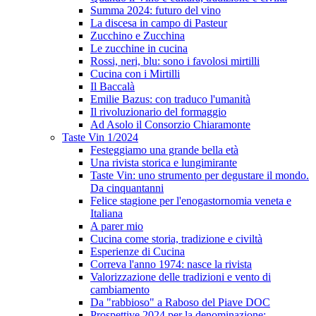
Summa 2024: futuro del vino
La discesa in campo di Pasteur
Zucchino e Zucchina
Le zucchine in cucina
Rossi, neri, blu: sono i favolosi mirtilli
Cucina con i Mirtilli
Il Baccalà
Emilie Bazus: con traduco l'umanità
Il rivoluzionario del formaggio
Ad Asolo il Consorzio Chiaramonte
Taste Vin 1/2024
Festeggiamo una grande bella età
Una rivista storica e lungimirante
Taste Vin: uno strumento per degustare il mondo.
Da cinquantanni
Felice stagione per l'enogastornomia veneta e
Italiana
A parer mio
Cucina come storia, tradizione e civiltà
Esperienze di Cucina
Correva l'anno 1974: nasce la rivista
Valorizzazione delle tradizioni e vento di
cambiamento
Da "rabbioso" a Raboso del Piave DOC
Prospettive 2024 per la denominazione: