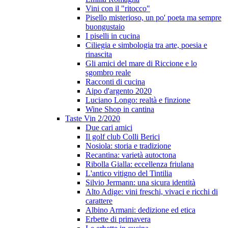
Vini con il "ritocco"
Pisello misterioso, un po' poeta ma sempre
buongustaio
I piselli in cucina
Ciliegia e simbologia tra arte, poesia e
rinascita
Gli amici del mare di Riccione e lo
sgombro reale
Racconti di cucina
Aipo d'argento 2020
Luciano Longo: realtà e finzione
Wine Shop in cantina
Taste Vin 2/2020
Due cari amici
Il golf club Colli Berici
Nosiola: storia e tradizione
Recantina: varietà autoctona
Ribolla Gialla: eccellenza friulana
L'antico vitigno del Tintilia
Silvio Jermann: una sicura identità
Alto Adige: vini freschi, vivaci e ricchi di
carattere
Albino Armani: dedizione ed etica
Erbette di primavera