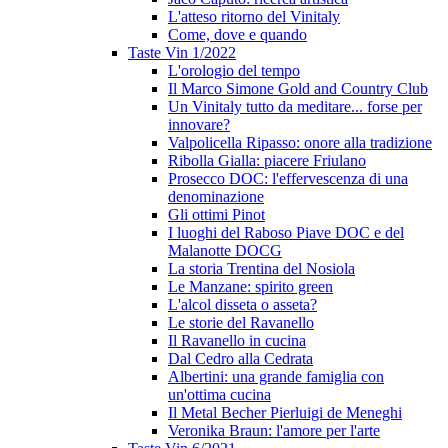
L'atteso ritorno del Vinitaly
Come, dove e quando
Taste Vin 1/2022
L'orologio del tempo
Il Marco Simone Gold and Country Club
Un Vinitaly tutto da meditare... forse per
innovare?
Valpolicella Ripasso: onore alla tradizione
Ribolla Gialla: piacere Friulano
Prosecco DOC: l'effervescenza di una
denominazione
Gli ottimi Pinot
I luoghi del Raboso Piave DOC e del
Malanotte DOCG
La storia Trentina del Nosiola
Le Manzane: spirito green
L'alcol disseta o asseta?
Le storie del Ravanello
Il Ravanello in cucina
Dal Cedro alla Cedrata
Albertini: una grande famiglia con
un'ottima cucina
Il Metal Becher Pierluigi de Meneghi
Veronika Braun: l'amore per l'arte