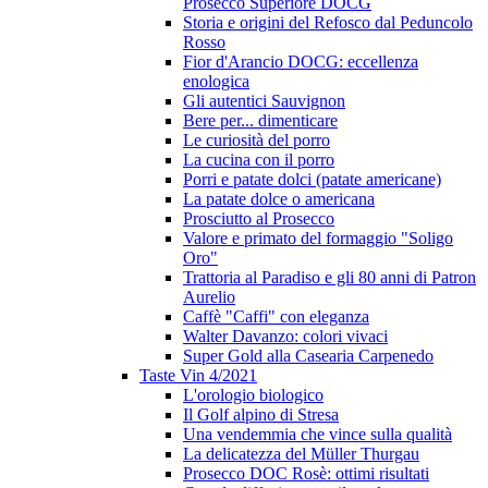
Prosecco Superiore DOCG
Storia e origini del Refosco dal Peduncolo
Rosso
Fior d'Arancio DOCG: eccellenza
enologica
Gli autentici Sauvignon
Bere per... dimenticare
Le curiosità del porro
La cucina con il porro
Porri e patate dolci (patate americane)
La patate dolce o americana
Prosciutto al Prosecco
Valore e primato del formaggio "Soligo
Oro"
Trattoria al Paradiso e gli 80 anni di Patron
Aurelio
Caffè "Caffi" con eleganza
Walter Davanzo: colori vivaci
Super Gold alla Casearia Carpenedo
Taste Vin 4/2021
L'orologio biologico
Il Golf alpino di Stresa
Una vendemmia che vince sulla qualità
La delicatezza del Müller Thurgau
Prosecco DOC Rosè: ottimi risultati