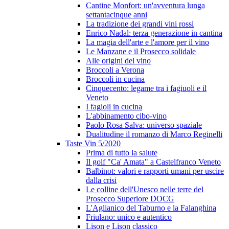
Cantine Monfort: un'avventura lunga
settantacinque anni
La tradizione dei grandi vini rossi
Enrico Nadal: terza generazione in cantina
La magia dell'arte e l'amore per il vino
Le Manzane e il Prosecco solidale
Alle origini del vino
Broccoli a Verona
Broccoli in cucina
Cinquecento: legame tra i fagiuoli e il
Veneto
I fagioli in cucina
L'abbinamento cibo-vino
Paolo Rosa Salva: universo spaziale
Dualitudine il romanzo di Marco Reginelli
Taste Vin 5/2020
Prima di tutto la salute
Il golf "Ca' Amata" a Castelfranco Veneto
Balbinot: valori e rapporti umani per uscire
dalla crisi
Le colline dell'Unesco nelle terre del
Prosecco Superiore DOCG
L'Aglianico del Taburno e la Falanghina
Friulano: unico e autentico
Lison e Lison classico