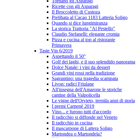
Tornano gli Asparagi
Ricette con gli Asparagi
Il Broccoletto di Custoza
Prelibata al Cacao 1183 Latteria Soligo
Quando si dice lungimiranza
La storica Trattoria "Al Pestello"
Claudio Stefanelli: elegante cromia
Pizza e cucina al top al ristorante
Primavera
Taste Vin 6/2019
Aspettando il 50°
Golf dei laghi, e il suo splendido panorama
Dolce Natale: i vini da dessert
Grandi vini rossi nella tradizione
Sagrantino: una tragedia scampata
Livon: radici Friulane
All'insegna dell'Amarone le storiche
cantine della Valpolicella
Le vigne dell'Orvieto, tremila anni di storia
I premi Carpenè 2019
Vino... e furono tutti d'accordo
Il radicchio si diffonde nel Veneto
Il radicchio in cucina
Il mascarpone di Lattera Soligo
Martondea o Martondela?