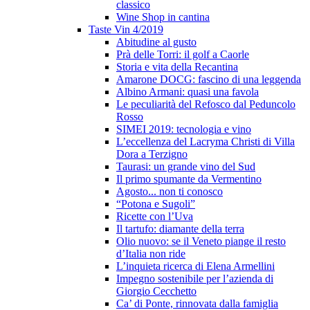
classico
Wine Shop in cantina
Taste Vin 4/2019
Abitudine al gusto
Prà delle Torri: il golf a Caorle
Storia e vita della Recantina
Amarone DOCG: fascino di una leggenda
Albino Armani: quasi una favola
Le peculiarità del Refosco dal Peduncolo
Rosso
SIMEI 2019: tecnologia e vino
L’eccellenza del Lacryma Christi di Villa
Dora a Terzigno
Taurasi: un grande vino del Sud
Il primo spumante da Vermentino
Agosto... non ti conosco
“Potona e Sugoli”
Ricette con l’Uva
Il tartufo: diamante della terra
Olio nuovo: se il Veneto piange il resto
d’Italia non ride
L’inquieta ricerca di Elena Armellini
Impegno sostenibile per l’azienda di
Giorgio Cecchetto
Ca’ di Ponte, rinnovata dalla famiglia