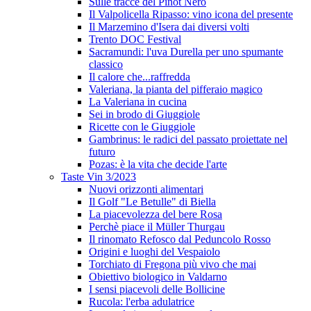
Sulle tracce del Pinot Nero
Il Valpolicella Ripasso: vino icona del presente
Il Marzemino d'Isera dai diversi volti
Trento DOC Festival
Sacramundi: l'uva Durella per uno spumante
classico
Il calore che...raffredda
Valeriana, la pianta del pifferaio magico
La Valeriana in cucina
Sei in brodo di Giuggiole
Ricette con le Giuggiole
Gambrinus: le radici del passato proiettate nel
futuro
Pozas: è la vita che decide l'arte
Taste Vin 3/2023
Nuovi orizzonti alimentari
Il Golf "Le Betulle" di Biella
La piacevolezza del bere Rosa
Perchè piace il Müller Thurgau
Il rinomato Refosco dal Peduncolo Rosso
Origini e luoghi del Vespaiolo
Torchiato di Fregona più vivo che mai
Obiettivo biologico in Valdarno
I sensi piacevoli delle Bollicine
Rucola: l'erba adulatrice