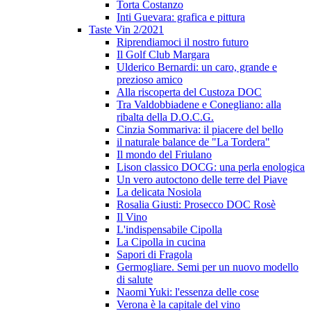
Torta Costanzo
Inti Guevara: grafica e pittura
Taste Vin 2/2021
Riprendiamoci il nostro futuro
Il Golf Club Margara
Ulderico Bernardi: un caro, grande e
prezioso amico
Alla riscoperta del Custoza DOC
Tra Valdobbiadene e Conegliano: alla
ribalta della D.O.C.G.
Cinzia Sommariva: il piacere del bello
il naturale balance de "La Tordera"
Il mondo del Friulano
Lison classico DOCG: una perla enologica
Un vero autoctono delle terre del Piave
La delicata Nosiola
Rosalia Giusti: Prosecco DOC Rosè
Il Vino
L'indispensabile Cipolla
La Cipolla in cucina
Sapori di Fragola
Germogliare. Semi per un nuovo modello
di salute
Naomi Yuki: l'essenza delle cose
Verona è la capitale del vino