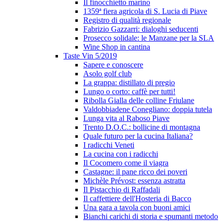
Il finocchietto marino
1359ª fiera agricola di S. Lucia di Piave
Registro di qualità regionale
Fabrizio Gazzarri: dialoghi seducenti
Prosecco solidale: le Manzane per la SLA
Wine Shop in cantina
Taste Vin 5/2019
Sapere e conoscere
Asolo golf club
La grappa: distillato di pregio
Lungo o corto: caffè per tutti!
Ribolla Gialla delle colline Friulane
Valdobbiadene Conegliano: doppia tutela
Lunga vita al Raboso Piave
Trento D.O.C.: bollicine di montagna
Quale futuro per la cucina Italiana?
I radicchi Veneti
La cucina con i radicchi
Il Cocomero come il viagra
Castagne: il pane ricco dei poveri
Michèle Prévost: essenza astratta
Il Pistacchio di Raffadali
Il caffettiere dell'Hosteria di Bacco
Una gara a tavola con buoni amici
Bianchi carichi di storia e spumanti metodo