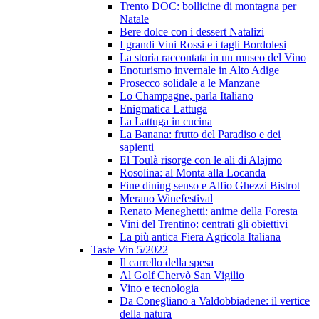
Trento DOC: bollicine di montagna per
Natale
Bere dolce con i dessert Natalizi
I grandi Vini Rossi e i tagli Bordolesi
La storia raccontata in un museo del Vino
Enoturismo invernale in Alto Adige
Prosecco solidale a le Manzane
Lo Champagne, parla Italiano
Enigmatica Lattuga
La Lattuga in cucina
La Banana: frutto del Paradiso e dei
sapienti
El Toulà risorge con le ali di Alajmo
Rosolina: al Monta alla Locanda
Fine dining senso e Alfio Ghezzi Bistrot
Merano Winefestival
Renato Meneghetti: anime della Foresta
Vini del Trentino: centrati gli obiettivi
La più antica Fiera Agricola Italiana
Taste Vin 5/2022
Il carrello della spesa
Al Golf Chervò San Vigilio
Vino e tecnologia
Da Conegliano a Valdobbiadene: il vertice
della natura