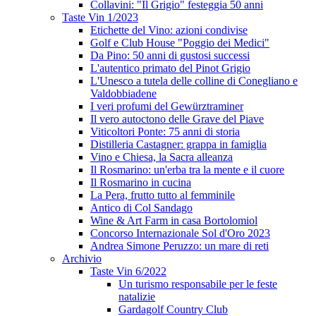
Collavini: "Il Grigio" festeggia 50 anni
Taste Vin 1/2023
Etichette del Vino: azioni condivise
Golf e Club House "Poggio dei Medici"
Da Pino: 50 anni di gustosi successi
L'autentico primato del Pinot Grigio
L'Unesco a tutela delle colline di Conegliano e
Valdobbiadene
I veri profumi del Gewürztraminer
Il vero autoctono delle Grave del Piave
Viticoltori Ponte: 75 anni di storia
Distilleria Castagner: grappa in famiglia
Vino e Chiesa, la Sacra alleanza
Il Rosmarino: un'erba tra la mente e il cuore
Il Rosmarino in cucina
La Pera, frutto tutto al femminile
Antico di Col Sandago
Wine & Art Farm in casa Bortolomiol
Concorso Internazionale Sol d'Oro 2023
Andrea Simone Peruzzo: un mare di reti
Archivio
Taste Vin 6/2022
Un turismo responsabile per le feste
natalizie
Gardagolf Country Club