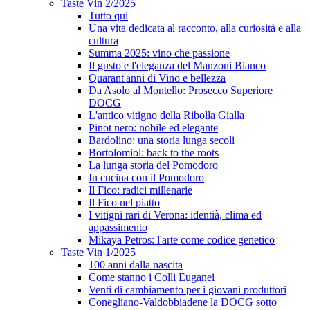
Taste Vin 2/2025
Tutto qui
Una vita dedicata al racconto, alla curiosità e alla
cultura
Summa 2025: vino che passione
Il gusto e l'eleganza del Manzoni Bianco
Quarant'anni di Vino e bellezza
Da Asolo al Montello: Prosecco Superiore
DOCG
L'antico vitigno della Ribolla Gialla
Pinot nero: nobile ed elegante
Bardolino: una storia lunga secoli
Bortolomiol: back to the roots
La lunga storia del Pomodoro
In cucina con il Pomodoro
Il Fico: radici millenarie
Il Fico nel piatto
I vitigni rari di Verona: identià, clima ed
appassimento
Mikaya Petros: l'arte come codice genetico
Taste Vin 1/2025
100 anni dalla nascita
Come stanno i Colli Euganei
Venti di cambiamento per i giovani produttori
Conegliano-Valdobbiadene la DOCG sotto