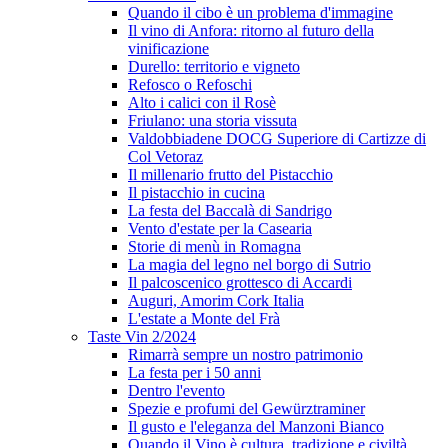
Quando il cibo è un problema d'immagine
Il vino di Anfora: ritorno al futuro della
vinificazione
Durello: territorio e vigneto
Refosco o Refoschi
Alto i calici con il Rosè
Friulano: una storia vissuta
Valdobbiadene DOCG Superiore di Cartizze di
Col Vetoraz
Il millenario frutto del Pistacchio
Il pistacchio in cucina
La festa del Baccalà di Sandrigo
Vento d'estate per la Casearia
Storie di menù in Romagna
La magia del legno nel borgo di Sutrio
Il palcoscenico grottesco di Accardi
Auguri, Amorim Cork Italia
L'estate a Monte del Frà
Taste Vin 2/2024
Rimarrà sempre un nostro patrimonio
La festa per i 50 anni
Dentro l'evento
Spezie e profumi del Gewürztraminer
Il gusto e l'eleganza del Manzoni Bianco
Quando il Vino è cultura, tradizione e civiltà