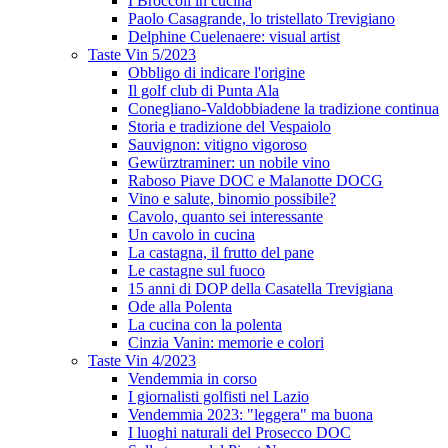
I Broccoli in cucina
Paolo Casagrande, lo tristellato Trevigiano
Delphine Cuelenaere: visual artist
Taste Vin 5/2023
Obbligo di indicare l'origine
Il golf club di Punta Ala
Conegliano-Valdobbiadene la tradizione continua
Storia e tradizione del Vespaiolo
Sauvignon: vitigno vigoroso
Gewürztraminer: un nobile vino
Raboso Piave DOC e Malanotte DOCG
Vino e salute, binomio possibile?
Cavolo, quanto sei interessante
Un cavolo in cucina
La castagna, il frutto del pane
Le castagne sul fuoco
15 anni di DOP della Casatella Trevigiana
Ode alla Polenta
La cucina con la polenta
Cinzia Vanin: memorie e colori
Taste Vin 4/2023
Vendemmia in corso
I giornalisti golfisti nel Lazio
Vendemmia 2023: "leggera" ma buona
I luoghi naturali del Prosecco DOC