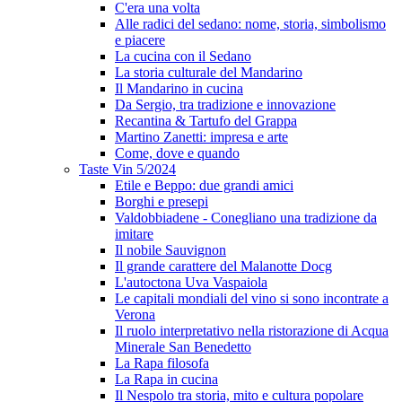
C'era una volta
Alle radici del sedano: nome, storia, simbolismo
e piacere
La cucina con il Sedano
La storia culturale del Mandarino
Il Mandarino in cucina
Da Sergio, tra tradizione e innovazione
Recantina & Tartufo del Grappa
Martino Zanetti: impresa e arte
Come, dove e quando
Taste Vin 5/2024
Etile e Beppo: due grandi amici
Borghi e presepi
Valdobbiadene - Conegliano una tradizione da
imitare
Il nobile Sauvignon
Il grande carattere del Malanotte Docg
L'autoctona Uva Vaspaiola
Le capitali mondiali del vino si sono incontrate a
Verona
Il ruolo interpretativo nella ristorazione di Acqua
Minerale San Benedetto
La Rapa filosofa
La Rapa in cucina
Il Nespolo tra storia, mito e cultura popolare