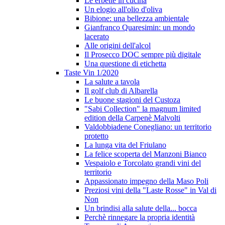
Le erbette in cucina
Un elogio all'olio d'oliva
Bibione: una bellezza ambientale
Gianfranco Quaresimin: un mondo
lacerato
Alle origini dell'alcol
Il Prosecco DOC sempre più digitale
Una questione di etichetta
Taste Vin 1/2020
La salute a tavola
Il golf club di Albarella
Le buone stagioni del Custoza
"Sabi Collection" la magnum limited
edition della Carpenè Malvolti
Valdobbiadene Conegliano: un territorio
protetto
La lunga vita del Friulano
La felice scoperta del Manzoni Bianco
Vespaiolo e Torcolato grandi vini del
territorio
Appassionato impegno della Maso Poli
Preziosi vini della "Laste Rosse" in Val di
Non
Un brindisi alla salute della... bocca
Perchè rinnegare la propria identità