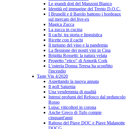
Le grandi doti del Manzoni Bianco
Identità ed immagine del Trento D.O.C.
I Brunelli e il Barolo battono i bordeaux
sul mercato del live-ex
Magica Zucca
La zucca in cucina
Il cachi, tra storia e linguistica
Ricette con il cachi
Il turismo del vino e la pandemia
La flessione dei nostri vini in Cina
Brigitta Rossetti: la natura velata
Progetto "etico" di Amorik Cork
L'osteria Donna Teresa ha sconfitto
l'incendio
Taste Vin 4/2020
Aspettando la nuova annata
Il golf Saturnia
Una vendemmia di qualità
Intensi profumi del Refosco dal peduncolo
Rosso
Luisa: viticoltori in corona
Anche Greco di Tufo compie
cinquant'anni
Raboso del Piave DOC e Piave Malanotte
DOCG