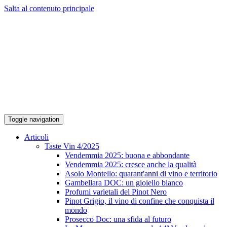
Salta al contenuto principale
Toggle navigation
Articoli
Taste Vin 4/2025
Vendemmia 2025: buona e abbondante
Vendemmia 2025: cresce anche la qualità
Asolo Montello: quarant'anni di vino e territorio
Gambellara DOC: un gioiello bianco
Profumi varietali del Pinot Nero
Pinot Grigio, il vino di confine che conquista il
mondo
Prosecco Doc: una sfida al futuro