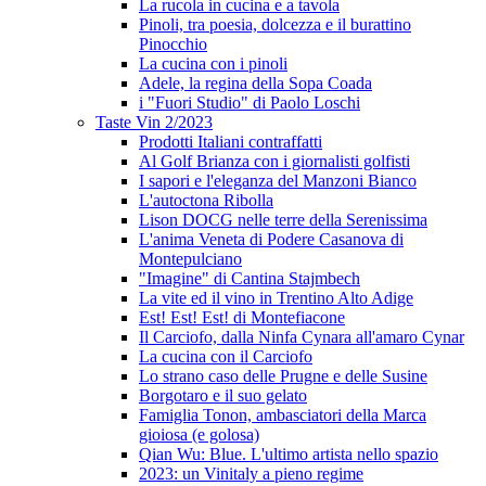
La rucola in cucina e a tavola
Pinoli, tra poesia, dolcezza e il burattino
Pinocchio
La cucina con i pinoli
Adele, la regina della Sopa Coada
i "Fuori Studio" di Paolo Loschi
Taste Vin 2/2023
Prodotti Italiani contraffatti
Al Golf Brianza con i giornalisti golfisti
I sapori e l'eleganza del Manzoni Bianco
L'autoctona Ribolla
Lison DOCG nelle terre della Serenissima
L'anima Veneta di Podere Casanova di
Montepulciano
"Imagine" di Cantina Stajmbech
La vite ed il vino in Trentino Alto Adige
Est! Est! Est! di Montefiacone
Il Carciofo, dalla Ninfa Cynara all'amaro Cynar
La cucina con il Carciofo
Lo strano caso delle Prugne e delle Susine
Borgotaro e il suo gelato
Famiglia Tonon, ambasciatori della Marca
gioiosa (e golosa)
Qian Wu: Blue. L'ultimo artista nello spazio
2023: un Vinitaly a pieno regime