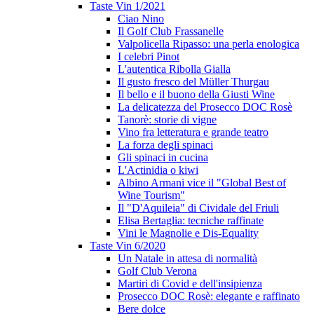
Taste Vin 1/2021
Ciao Nino
Il Golf Club Frassanelle
Valpolicella Ripasso: una perla enologica
I celebri Pinot
L'autentica Ribolla Gialla
Il gusto fresco del Müller Thurgau
Il bello e il buono della Giusti Wine
La delicatezza del Prosecco DOC Rosè
Tanorè: storie di vigne
Vino fra letteratura e grande teatro
La forza degli spinaci
Gli spinaci in cucina
L'Actinidia o kiwi
Albino Armani vice il "Global Best of
Wine Tourism"
Il "D'Aquileia" di Cividale del Friuli
Elisa Bertaglia: tecniche raffinate
Vini le Magnolie e Dis-Equality
Taste Vin 6/2020
Un Natale in attesa di normalità
Golf Club Verona
Martiri di Covid e dell'insipienza
Prosecco DOC Rosè: elegante e raffinato
Bere dolce