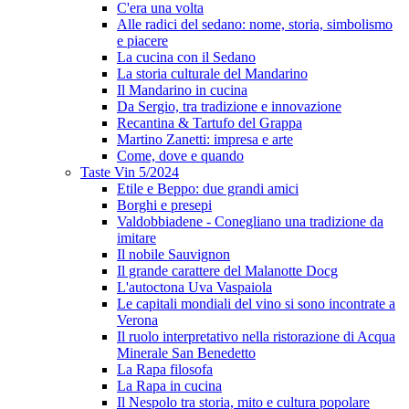
C'era una volta
Alle radici del sedano: nome, storia, simbolismo
e piacere
La cucina con il Sedano
La storia culturale del Mandarino
Il Mandarino in cucina
Da Sergio, tra tradizione e innovazione
Recantina & Tartufo del Grappa
Martino Zanetti: impresa e arte
Come, dove e quando
Taste Vin 5/2024
Etile e Beppo: due grandi amici
Borghi e presepi
Valdobbiadene - Conegliano una tradizione da
imitare
Il nobile Sauvignon
Il grande carattere del Malanotte Docg
L'autoctona Uva Vaspaiola
Le capitali mondiali del vino si sono incontrate a
Verona
Il ruolo interpretativo nella ristorazione di Acqua
Minerale San Benedetto
La Rapa filosofa
La Rapa in cucina
Il Nespolo tra storia, mito e cultura popolare