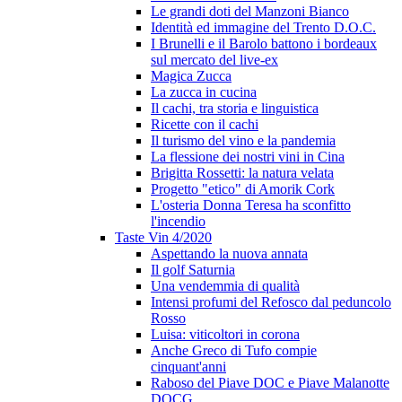
Le grandi doti del Manzoni Bianco
Identità ed immagine del Trento D.O.C.
I Brunelli e il Barolo battono i bordeaux
sul mercato del live-ex
Magica Zucca
La zucca in cucina
Il cachi, tra storia e linguistica
Ricette con il cachi
Il turismo del vino e la pandemia
La flessione dei nostri vini in Cina
Brigitta Rossetti: la natura velata
Progetto "etico" di Amorik Cork
L'osteria Donna Teresa ha sconfitto
l'incendio
Taste Vin 4/2020
Aspettando la nuova annata
Il golf Saturnia
Una vendemmia di qualità
Intensi profumi del Refosco dal peduncolo
Rosso
Luisa: viticoltori in corona
Anche Greco di Tufo compie
cinquant'anni
Raboso del Piave DOC e Piave Malanotte
DOCG