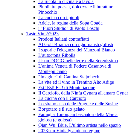
La rucola in cucina e a tavola
Pinoli, tra poesia, dolcezza e il burattino
Pinocchio
La cucina con i pinoli
Adele, la regina della Sopa Coada
i "Fuori Studio" di Paolo Loschi
Taste Vin 2/2023
Prodotti Italiani contraffatti
Al Golf Brianza con i giornalisti golfisti
I sapori e l'eleganza del Manzoni Bianco
L'autoctona Ribolla
Lison DOCG nelle terre della Serenissima
L'anima Veneta di Podere Casanova di
Montepulciano
"Imagine" di Cantina Stajmbech
La vite ed il vino in Trentino Alto Adige
Est! Est! Est! di Montefiacone
Il Carciofo, dalla Ninfa Cynara all'amaro Cynar
La cucina con il Carciofo
Lo strano caso delle Prugne e delle Susine
Borgotaro e il suo gelato
Famiglia Tonon, ambasciatori della Marca
gioiosa (e golosa)
Qian Wu: Blue. L'ultimo artista nello spazio
2023: un Vinitaly a pieno regime