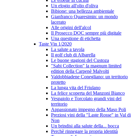
Le erbette in cucina
Un elogio all'olio d'oliva
Bibione: una bellezza ambientale
Gianfranco Quaresimin: un mondo
lacerato
Alle origini dell'alcol
Il Prosecco DOC sempre più digitale
Una questione di etichetta
Taste Vin 1/2020
La salute a tavola
Il golf club di Albarella
Le buone stagioni del Custoza
"Sabi Collection" la magnum limited
edition della Carpenè Malvolti
Valdobbiadene Conegliano: un territorio
protetto
La lunga vita del Friulano
La felice scoperta del Manzoni Bianco
Vespaiolo e Torcolato grandi vini del
territorio
Appassionato impegno della Maso Poli
Preziosi vini della "Laste Rosse" in Val di
Non
Un brindisi alla salute della... bocca
Perchè rinnegare la propria identità