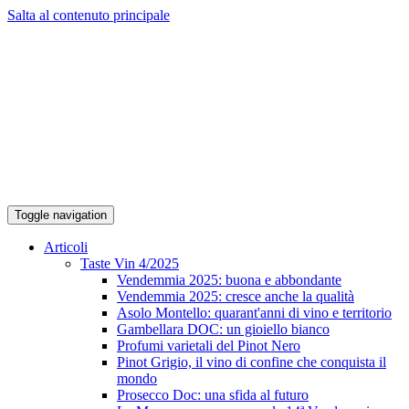
Salta al contenuto principale
Toggle navigation
Articoli
Taste Vin 4/2025
Vendemmia 2025: buona e abbondante
Vendemmia 2025: cresce anche la qualità
Asolo Montello: quarant'anni di vino e territorio
Gambellara DOC: un gioiello bianco
Profumi varietali del Pinot Nero
Pinot Grigio, il vino di confine che conquista il
mondo
Prosecco Doc: una sfida al futuro