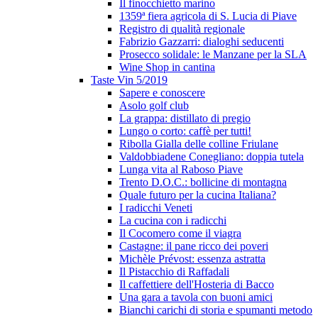
Il finocchietto marino
1359ª fiera agricola di S. Lucia di Piave
Registro di qualità regionale
Fabrizio Gazzarri: dialoghi seducenti
Prosecco solidale: le Manzane per la SLA
Wine Shop in cantina
Taste Vin 5/2019
Sapere e conoscere
Asolo golf club
La grappa: distillato di pregio
Lungo o corto: caffè per tutti!
Ribolla Gialla delle colline Friulane
Valdobbiadene Conegliano: doppia tutela
Lunga vita al Raboso Piave
Trento D.O.C.: bollicine di montagna
Quale futuro per la cucina Italiana?
I radicchi Veneti
La cucina con i radicchi
Il Cocomero come il viagra
Castagne: il pane ricco dei poveri
Michèle Prévost: essenza astratta
Il Pistacchio di Raffadali
Il caffettiere dell'Hosteria di Bacco
Una gara a tavola con buoni amici
Bianchi carichi di storia e spumanti metodo