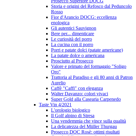
Prosecco Superiore DOCG
Storia e origini del Refosco dal Peduncolo
Rosso
Fior d'Arancio DOCG: eccellenza
enologica
Gli autentici Sauvignon
Bere per... dimenticare
Le curiosità del porro
La cucina con il porro
Porri e patate dolci (patate americane)
La patate dolce o americana
Prosciutto al Prosecco
Valore e primato del formaggio "Soligo
Oro"
Trattoria al Paradiso e gli 80 anni di Patron
Aurelio
Caffè "Caffi" con eleganza
Walter Davanzo: colori vivaci
Super Gold alla Casearia Carpenedo
Taste Vin 4/2021
L'orologio biologico
Il Golf alpino di Stresa
Una vendemmia che vince sulla qualità
La delicatezza del Müller Thurgau
Prosecco DOC Rosè: ottimi risultati