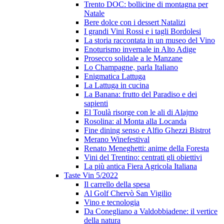
Trento DOC: bollicine di montagna per
Natale
Bere dolce con i dessert Natalizi
I grandi Vini Rossi e i tagli Bordolesi
La storia raccontata in un museo del Vino
Enoturismo invernale in Alto Adige
Prosecco solidale a le Manzane
Lo Champagne, parla Italiano
Enigmatica Lattuga
La Lattuga in cucina
La Banana: frutto del Paradiso e dei
sapienti
El Toulà risorge con le ali di Alajmo
Rosolina: al Monta alla Locanda
Fine dining senso e Alfio Ghezzi Bistrot
Merano Winefestival
Renato Meneghetti: anime della Foresta
Vini del Trentino: centrati gli obiettivi
La più antica Fiera Agricola Italiana
Taste Vin 5/2022
Il carrello della spesa
Al Golf Chervò San Vigilio
Vino e tecnologia
Da Conegliano a Valdobbiadene: il vertice
della natura