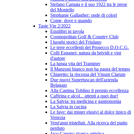
Stefano Camata e il suo 1922 tra le prese
del Montello
Stephanie Gallagher: onde di colori
Come, dove e quando
Taste Vin 2/2022
Equilibri in tavola
Cosmopolitan Golf & Country Club
I luoghi storici del Friulano
Le terre eccellenti del Prosecco D.O.C.G.
Colli Euganei: natura da brividi e vini
d'autore
La lunga vita del Traminer
Il Manzoni bianco non ha paura del tempo
Chiaretto: la riscossa del Vinum Clarum
Due nuovi Supertuscan dell'azienda
Belagaio
Alla Cantina Toblino il premio eccellenza
Caffeina e alcol... attenti a quei due!
La Salvia: tra medicina e gastronomia
La Salvia in cucina
Le fave: dai mister elusivi al dolce tipico di
Venezia
Vent'anni tristellati. Alla ricerca del piatto
perduto
Jaco Caputo: ricerca artistica