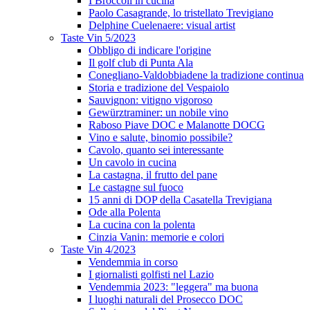
I Broccoli in cucina
Paolo Casagrande, lo tristellato Trevigiano
Delphine Cuelenaere: visual artist
Taste Vin 5/2023
Obbligo di indicare l'origine
Il golf club di Punta Ala
Conegliano-Valdobbiadene la tradizione continua
Storia e tradizione del Vespaiolo
Sauvignon: vitigno vigoroso
Gewürztraminer: un nobile vino
Raboso Piave DOC e Malanotte DOCG
Vino e salute, binomio possibile?
Cavolo, quanto sei interessante
Un cavolo in cucina
La castagna, il frutto del pane
Le castagne sul fuoco
15 anni di DOP della Casatella Trevigiana
Ode alla Polenta
La cucina con la polenta
Cinzia Vanin: memorie e colori
Taste Vin 4/2023
Vendemmia in corso
I giornalisti golfisti nel Lazio
Vendemmia 2023: "leggera" ma buona
I luoghi naturali del Prosecco DOC