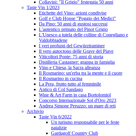
Collavini: "Il Grigio" festeggia 50 anni
Taste Vin 1/2023
Etichette del Vino: azioni condivise
Golf e Club House "Poggio dei Medici"
Da Pino: 50 anni di gustosi successi
L'autentico primato del Pinot Grigio
L'Unesco a tutela delle colline di Conegliano e
Valdobbiadene
I veri profumi del Gewürztraminer
Il vero autoctono delle Grave del Piave
Viticoltori Ponte: 75 anni di storia
Distilleria Castagner: grappa in famiglia
Vino e Chiesa, la Sacra alleanza
Il Rosmarino: un'erba tra la mente e il cuore
Il Rosmarino in cucina
La Pera, frutto tutto al femminile
Antico di Col Sandago
Wine & Art Farm in casa Bortolomiol
Concorso Internazionale Sol d'Oro 2023
Andrea Simone Peruzzo: un mare di reti
Archivio
Taste Vin 6/2022
Un turismo responsabile per le feste
natalizie
Gardagolf Country Club