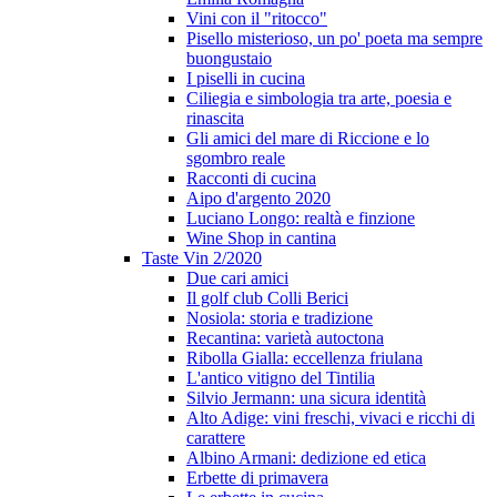
Vini con il "ritocco"
Pisello misterioso, un po' poeta ma sempre
buongustaio
I piselli in cucina
Ciliegia e simbologia tra arte, poesia e
rinascita
Gli amici del mare di Riccione e lo
sgombro reale
Racconti di cucina
Aipo d'argento 2020
Luciano Longo: realtà e finzione
Wine Shop in cantina
Taste Vin 2/2020
Due cari amici
Il golf club Colli Berici
Nosiola: storia e tradizione
Recantina: varietà autoctona
Ribolla Gialla: eccellenza friulana
L'antico vitigno del Tintilia
Silvio Jermann: una sicura identità
Alto Adige: vini freschi, vivaci e ricchi di
carattere
Albino Armani: dedizione ed etica
Erbette di primavera