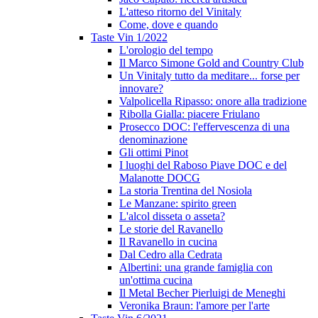
L'atteso ritorno del Vinitaly
Come, dove e quando
Taste Vin 1/2022
L'orologio del tempo
Il Marco Simone Gold and Country Club
Un Vinitaly tutto da meditare... forse per
innovare?
Valpolicella Ripasso: onore alla tradizione
Ribolla Gialla: piacere Friulano
Prosecco DOC: l'effervescenza di una
denominazione
Gli ottimi Pinot
I luoghi del Raboso Piave DOC e del
Malanotte DOCG
La storia Trentina del Nosiola
Le Manzane: spirito green
L'alcol disseta o asseta?
Le storie del Ravanello
Il Ravanello in cucina
Dal Cedro alla Cedrata
Albertini: una grande famiglia con
un'ottima cucina
Il Metal Becher Pierluigi de Meneghi
Veronika Braun: l'amore per l'arte