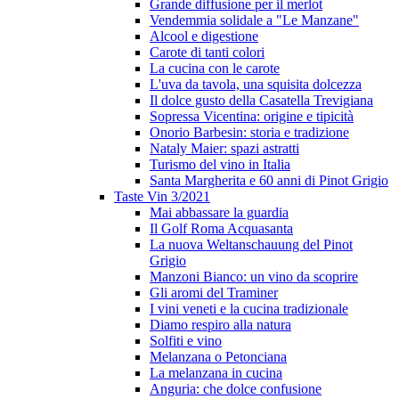
Grande diffusione per il merlot
Vendemmia solidale a "Le Manzane"
Alcool e digestione
Carote di tanti colori
La cucina con le carote
L'uva da tavola, una squisita dolcezza
Il dolce gusto della Casatella Trevigiana
Sopressa Vicentina: origine e tipicità
Onorio Barbesin: storia e tradizione
Nataly Maier: spazi astratti
Turismo del vino in Italia
Santa Margherita e 60 anni di Pinot Grigio
Taste Vin 3/2021
Mai abbassare la guardia
Il Golf Roma Acquasanta
La nuova Weltanschauung del Pinot
Grigio
Manzoni Bianco: un vino da scoprire
Gli aromi del Traminer
I vini veneti e la cucina tradizionale
Diamo respiro alla natura
Solfiti e vino
Melanzana o Petonciana
La melanzana in cucina
Anguria: che dolce confusione