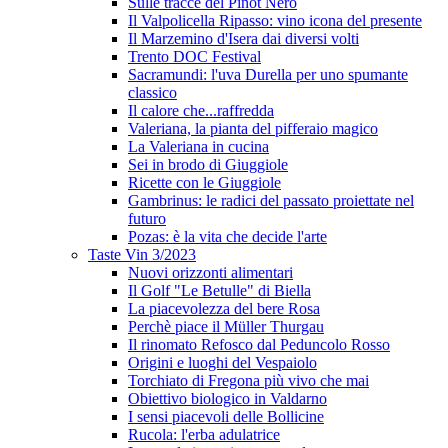
Sulle tracce del Pinot Nero
Il Valpolicella Ripasso: vino icona del presente
Il Marzemino d'Isera dai diversi volti
Trento DOC Festival
Sacramundi: l'uva Durella per uno spumante
classico
Il calore che...raffredda
Valeriana, la pianta del pifferaio magico
La Valeriana in cucina
Sei in brodo di Giuggiole
Ricette con le Giuggiole
Gambrinus: le radici del passato proiettate nel
futuro
Pozas: è la vita che decide l'arte
Taste Vin 3/2023
Nuovi orizzonti alimentari
Il Golf "Le Betulle" di Biella
La piacevolezza del bere Rosa
Perchè piace il Müller Thurgau
Il rinomato Refosco dal Peduncolo Rosso
Origini e luoghi del Vespaiolo
Torchiato di Fregona più vivo che mai
Obiettivo biologico in Valdarno
I sensi piacevoli delle Bollicine
Rucola: l'erba adulatrice