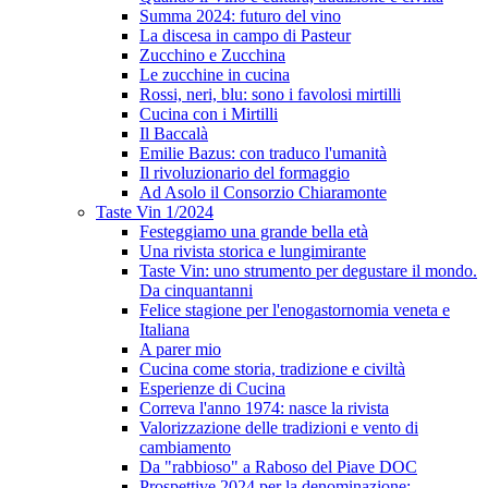
Summa 2024: futuro del vino
La discesa in campo di Pasteur
Zucchino e Zucchina
Le zucchine in cucina
Rossi, neri, blu: sono i favolosi mirtilli
Cucina con i Mirtilli
Il Baccalà
Emilie Bazus: con traduco l'umanità
Il rivoluzionario del formaggio
Ad Asolo il Consorzio Chiaramonte
Taste Vin 1/2024
Festeggiamo una grande bella età
Una rivista storica e lungimirante
Taste Vin: uno strumento per degustare il mondo.
Da cinquantanni
Felice stagione per l'enogastornomia veneta e
Italiana
A parer mio
Cucina come storia, tradizione e civiltà
Esperienze di Cucina
Correva l'anno 1974: nasce la rivista
Valorizzazione delle tradizioni e vento di
cambiamento
Da "rabbioso" a Raboso del Piave DOC
Prospettive 2024 per la denominazione: