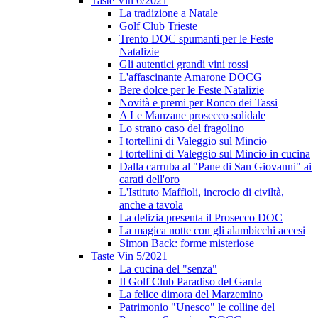
Taste Vin 6/2021
La tradizione a Natale
Golf Club Trieste
Trento DOC spumanti per le Feste
Natalizie
Gli autentici grandi vini rossi
L'affascinante Amarone DOCG
Bere dolce per le Feste Natalizie
Novità e premi per Ronco dei Tassi
A Le Manzane prosecco solidale
Lo strano caso del fragolino
I tortellini di Valeggio sul Mincio
I tortellini di Valeggio sul Mincio in cucina
Dalla carruba al "Pane di San Giovanni" ai
carati dell'oro
L'Istituto Maffioli, incrocio di civiltà,
anche a tavola
La delizia presenta il Prosecco DOC
La magica notte con gli alambicchi accesi
Simon Back: forme misteriose
Taste Vin 5/2021
La cucina del "senza"
Il Golf Club Paradiso del Garda
La felice dimora del Marzemino
Patrimonio "Unesco" le colline del