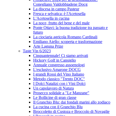
Conegliano Valdobbiadene Docg
La discesa in campo Pasteur
Fresca e selvatica: è l'Acetosella
L'Acetosella in cucina
La noce, frutto del bene e del male
Ponte Ottavi: la buona tradizione tra passato e
futuro
La ciociaria agricola Romano Cardinali
Emiliano Aiello: scoperta e trasformazione
Arte Laguna Prize
Taste Vin 6/2023
Cinquantennale! Ci siamo arrivati
Hickory Golf in Cansiglio
Annuale congresso assoenologi
L'esclusivo Amarone DOCG
I grandi Rossi del Vino Italiano
Metodo classico "Trento DOC"
I Dolci Natalizi con i Vini Dolci
Un capolavoro di Natura
Prosecco solidale a "Le Manzane"
Le Bollicine di gran classe
Il Granchio Blu: dai fondali marini allo zodiaco
La cucina con il Granchio Blu
Broccoletto di Custoza e Broccolo di Novaglie