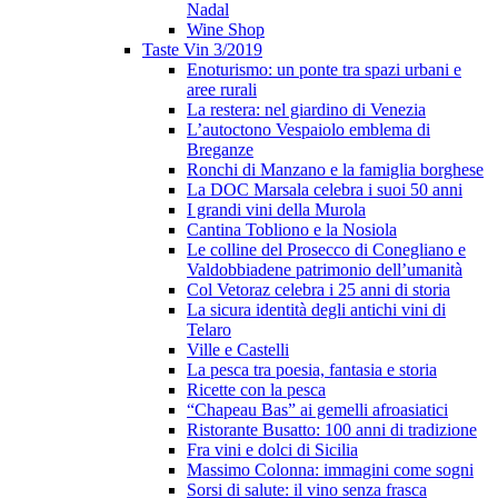
Nadal
Wine Shop
Taste Vin 3/2019
Enoturismo: un ponte tra spazi urbani e
aree rurali
La restera: nel giardino di Venezia
L’autoctono Vespaiolo emblema di
Breganze
Ronchi di Manzano e la famiglia borghese
La DOC Marsala celebra i suoi 50 anni
I grandi vini della Murola
Cantina Tobliono e la Nosiola
Le colline del Prosecco di Conegliano e
Valdobbiadene patrimonio dell’umanità
Col Vetoraz celebra i 25 anni di storia
La sicura identità degli antichi vini di
Telaro
Ville e Castelli
La pesca tra poesia, fantasia e storia
Ricette con la pesca
“Chapeau Bas” ai gemelli afroasiatici
Ristorante Busatto: 100 anni di tradizione
Fra vini e dolci di Sicilia
Massimo Colonna: immagini come sogni
Sorsi di salute: il vino senza frasca