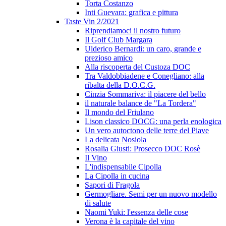
Torta Costanzo
Inti Guevara: grafica e pittura
Taste Vin 2/2021
Riprendiamoci il nostro futuro
Il Golf Club Margara
Ulderico Bernardi: un caro, grande e
prezioso amico
Alla riscoperta del Custoza DOC
Tra Valdobbiadene e Conegliano: alla
ribalta della D.O.C.G.
Cinzia Sommariva: il piacere del bello
il naturale balance de "La Tordera"
Il mondo del Friulano
Lison classico DOCG: una perla enologica
Un vero autoctono delle terre del Piave
La delicata Nosiola
Rosalia Giusti: Prosecco DOC Rosè
Il Vino
L'indispensabile Cipolla
La Cipolla in cucina
Sapori di Fragola
Germogliare. Semi per un nuovo modello
di salute
Naomi Yuki: l'essenza delle cose
Verona è la capitale del vino