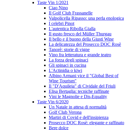
Taste Vin 1/2021
Ciao Nino
Il Golf Club Frassanelle
Valpolicella Ripasso: una perla enologica
I celebri Pinot
L'autentica Ribolla Gialla
Il gusto fresco del Müller Thurgau
Il bello e il buono della Giusti Wine
La delicatezza del Prosecco DOC Rosè
Tanorè: storie di vigne
Vino fra letteratura e grande teatro
La forza degli spinaci
Gli spinaci in cucina
L'Actinidia o kiwi
Albino Armani vice il "Global Best of
Wine Tourism"
Il "D'Aquileia" di Cividale del Friuli
Elisa Bertaglia: tecniche raffinate
Vini le Magnolie e Dis-Equality
Taste Vin 6/2020
Un Natale in attesa di normalità
Golf Club Verona
Martiri di Covid e dell'insipienza
Prosecco DOC Rosè: elegante e raffinato
Bere dolce