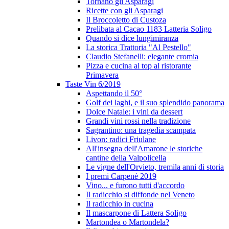
Tornano gli Asparagi
Ricette con gli Asparagi
Il Broccoletto di Custoza
Prelibata al Cacao 1183 Latteria Soligo
Quando si dice lungimiranza
La storica Trattoria "Al Pestello"
Claudio Stefanelli: elegante cromia
Pizza e cucina al top al ristorante
Primavera
Taste Vin 6/2019
Aspettando il 50°
Golf dei laghi, e il suo splendido panorama
Dolce Natale: i vini da dessert
Grandi vini rossi nella tradizione
Sagrantino: una tragedia scampata
Livon: radici Friulane
All'insegna dell'Amarone le storiche
cantine della Valpolicella
Le vigne dell'Orvieto, tremila anni di storia
I premi Carpenè 2019
Vino... e furono tutti d'accordo
Il radicchio si diffonde nel Veneto
Il radicchio in cucina
Il mascarpone di Lattera Soligo
Martondea o Martondela?