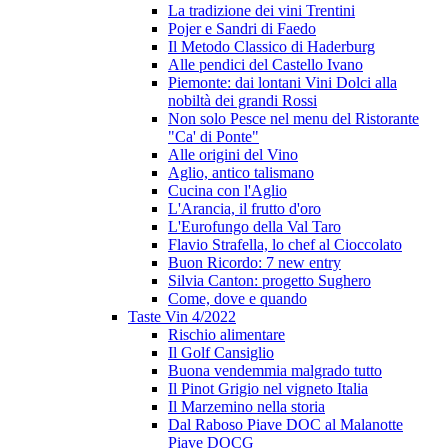
La tradizione dei vini Trentini
Pojer e Sandri di Faedo
Il Metodo Classico di Haderburg
Alle pendici del Castello Ivano
Piemonte: dai lontani Vini Dolci alla
nobiltà dei grandi Rossi
Non solo Pesce nel menu del Ristorante
"Ca' di Ponte"
Alle origini del Vino
Aglio, antico talismano
Cucina con l'Aglio
L'Arancia, il frutto d'oro
L'Eurofungo della Val Taro
Flavio Strafella, lo chef al Cioccolato
Buon Ricordo: 7 new entry
Silvia Canton: progetto Sughero
Come, dove e quando
Taste Vin 4/2022
Rischio alimentare
Il Golf Cansiglio
Buona vendemmia malgrado tutto
Il Pinot Grigio nel vigneto Italia
Il Marzemino nella storia
Dal Raboso Piave DOC al Malanotte
Piave DOCG