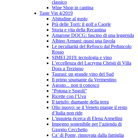
classico
Wine Shop in cantina
Taste Vin 4/2019
Abitudine al gusto
Prà delle Torri: il golf a Caorle
Storia e vita della Recantina
Amarone DOCG: fascino di una leggenda
Albino Armani: quasi una favola
Le peculiarità del Refosco dal Peduncolo
Rosso
SIMEI 2019: tecnologia e vino
L’eccellenza del Lacryma Christi di Villa
Dora a Terzigno
Taurasi: un grande vino del Sud
Il primo spumante da Vermentino
Agosto... non ti conosco
“Potona e Sugoli”
Ricette con l’Uva
Il tartufo: diamante della terra
Olio nuovo: se il Veneto piange il resto
d’Italia non ride
L’inquieta ricerca di Elena Armellini
Impegno sostenibile per l’azienda di
Giorgio Cecchetto
Ca’ di Ponte, rinnovata dalla famiglia