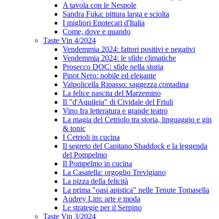
A tavola con le Nespole
Sandra Fuka: pittura larga e sciolta
I migliori Enotecari d'Italia
Come, dove e quando
Taste Vin 4/2024
Vendemmia 2024: fattori positivi e negativi
Vendemmia 2024: le sfide climatiche
Prosecco DOC: sfide nella storia
Pinot Nero: nobile ed elegante
Valpolicella Ripasso: saggezza contadina
La felice nascita del Marzemino
Il "d'Aquileia" di Cividale del Friuli
Vino fra letteratura e grande teatro
La magia del Cetriolo tra storia, linguaggio e gin
& tonic
I Cetrioli in cucina
Il segreto del Capitano Shaddock e la leggenda
del Pompelmo
Il Pompelmo in cucina
La Casatella: orgoglio Trevigiano
La pizza della felicità
La prima "oasi apistica" nelle Tenute Tomasella
Audrey Lim: arte e moda
Le strategie per il Serpino
Taste Vin 3/2024