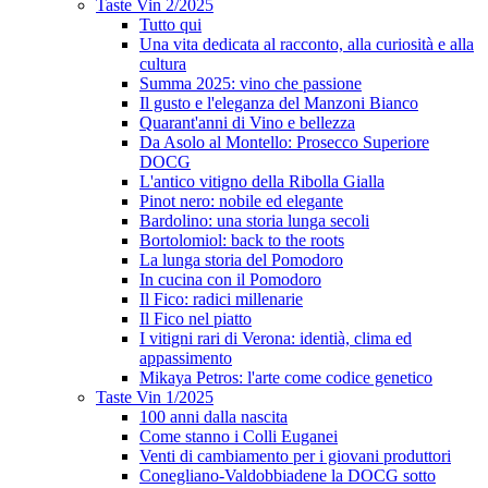
Taste Vin 2/2025
Tutto qui
Una vita dedicata al racconto, alla curiosità e alla
cultura
Summa 2025: vino che passione
Il gusto e l'eleganza del Manzoni Bianco
Quarant'anni di Vino e bellezza
Da Asolo al Montello: Prosecco Superiore
DOCG
L'antico vitigno della Ribolla Gialla
Pinot nero: nobile ed elegante
Bardolino: una storia lunga secoli
Bortolomiol: back to the roots
La lunga storia del Pomodoro
In cucina con il Pomodoro
Il Fico: radici millenarie
Il Fico nel piatto
I vitigni rari di Verona: identià, clima ed
appassimento
Mikaya Petros: l'arte come codice genetico
Taste Vin 1/2025
100 anni dalla nascita
Come stanno i Colli Euganei
Venti di cambiamento per i giovani produttori
Conegliano-Valdobbiadene la DOCG sotto