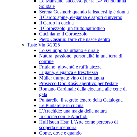
Le Manzane, successo per la 14ª Vendemmia
Solidale
Serena Gusmeri: quando la leadership è donna
Il Cardo: spine, eleganza e sapori d'inverno
Il Cardo in cucina
Il Corbezzolo, un frutto patriottico
Cuciniamo il Corbezzolo
Piero Casarin: l'arte che nasce dentro
Taste Vin 3/2025
Lo sviluppo tra urbano e rurale
Natura, passione, personalità in una terra di
confine
Friulano: gioventù e raffinatezza
Lugana, eleganza e freschezza
Müller thurgau: vino di montagna
Prosecco Doc Rosè: aperitivo per l'estate
Romano Cardinali: dalla ciociaria alle cene di
gala
Puntarelle: il segreto tenero della Catalogna
Le Puntarelle in cucina
L'Arachide: una magia della natura
In cucina con le Arachidi
HuiHsuan Hsu: L’Arte come percorso di
scoperta e memoria
Come, dove e quando