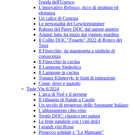
l'egida dell'Unesco
L'innovativo Refosco, ricco di struttura ed
eleganza
Un calice di Custoza
Le personalità del Gewürztraminer
Raboso del Piave DOC dal sapore austero
Adami: tutto ha inizio dal vigneto giardino
Il Collio DOC "Fosarin" 2022 di Ronco dei
Tassi
Il Finocchio, da maratoneta a simbolo di
conoscenza
Il Finocchio in cucina
Il Lampone Simbolico
Il Lampone in cucina
Tomasz Klimezyk: le fonti di ispirazione
Come, dove e quando
Taste Vin 6/2024
L'arca di Noè e il presepe
Il villaggio di Natale a Caorle
Un secolo di progresso dello Spumante Italiano
L'abbinamento cibo-vino
Trento DOC: classico per natura
Le feste natalizie con i vini dolci
I grandi vini Rossi
Prosecco solidale e "Le Manzane"