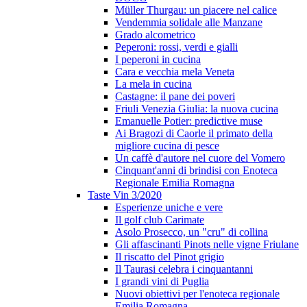
Müller Thurgau: un piacere nel calice
Vendemmia solidale alle Manzane
Grado alcometrico
Peperoni: rossi, verdi e gialli
I peperoni in cucina
Cara e vecchia mela Veneta
La mela in cucina
Castagne: il pane dei poveri
Friuli Venezia Giulia: la nuova cucina
Emanuelle Potier: predictive muse
Ai Bragozi di Caorle il primato della
migliore cucina di pesce
Un caffè d'autore nel cuore del Vomero
Cinquant'anni di brindisi con Enoteca
Regionale Emilia Romagna
Taste Vin 3/2020
Esperienze uniche e vere
Il golf club Carimate
Asolo Prosecco, un "cru" di collina
Gli affascinanti Pinots nelle vigne Friulane
Il riscatto del Pinot grigio
Il Taurasi celebra i cinquantanni
I grandi vini di Puglia
Nuovi obiettivi per l'enoteca regionale
Emilia Romagna