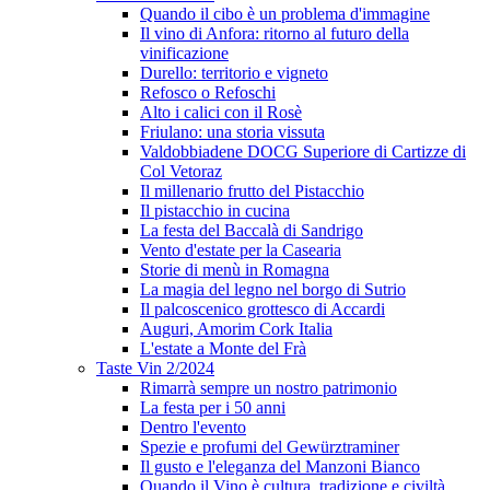
Quando il cibo è un problema d'immagine
Il vino di Anfora: ritorno al futuro della
vinificazione
Durello: territorio e vigneto
Refosco o Refoschi
Alto i calici con il Rosè
Friulano: una storia vissuta
Valdobbiadene DOCG Superiore di Cartizze di
Col Vetoraz
Il millenario frutto del Pistacchio
Il pistacchio in cucina
La festa del Baccalà di Sandrigo
Vento d'estate per la Casearia
Storie di menù in Romagna
La magia del legno nel borgo di Sutrio
Il palcoscenico grottesco di Accardi
Auguri, Amorim Cork Italia
L'estate a Monte del Frà
Taste Vin 2/2024
Rimarrà sempre un nostro patrimonio
La festa per i 50 anni
Dentro l'evento
Spezie e profumi del Gewürztraminer
Il gusto e l'eleganza del Manzoni Bianco
Quando il Vino è cultura, tradizione e civiltà