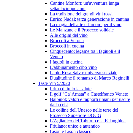
Cantine Monfort: un'avventura lunga
settantacinque anni
La tradizione dei grandi vini rossi
Enrico Nadal: terza generazione in cantina
La magia dell'arte e l'amore per il vino
Le Manzane e il Prosecco solidale
Alle origini del vino
Broccoli a Verona
Broccoli in cucina
Cinquecento: legame tra i fagiuoli e il
Veneto
I fagioli in cucina
L'abbinamento cibo-vino
Paolo Rosa Salva: universo spaziale
Dualitudine il romanzo di Marco Reginelli
Taste Vin 5/2020
Prima di tutto la salute
Il golf "Ca' Amata" a Castelfranco Veneto
Balbinot: valori e rapporti umani per uscire
dalla crisi
Le colline dell'Unesco nelle terre del
Prosecco Superiore DOCG
L'Aglianico del Taburno e la Falanghina
Friulano: unico e autentico
Lison e Lison classico