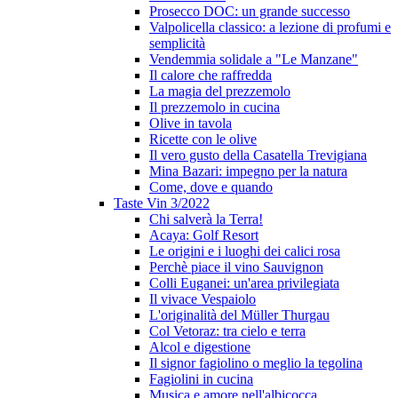
Prosecco DOC: un grande successo
Valpolicella classico: a lezione di profumi e
semplicità
Vendemmia solidale a "Le Manzane"
Il calore che raffredda
La magia del prezzemolo
Il prezzemolo in cucina
Olive in tavola
Ricette con le olive
Il vero gusto della Casatella Trevigiana
Mina Bazari: impegno per la natura
Come, dove e quando
Taste Vin 3/2022
Chi salverà la Terra!
Acaya: Golf Resort
Le origini e i luoghi dei calici rosa
Perchè piace il vino Sauvignon
Colli Euganei: un'area privilegiata
Il vivace Vespaiolo
L'originalità del Müller Thurgau
Col Vetoraz: tra cielo e terra
Alcol e digestione
Il signor fagiolino o meglio la tegolina
Fagiolini in cucina
Musica e amore nell'albicocca