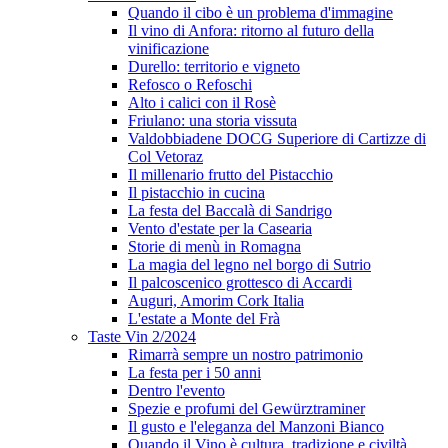
Quando il cibo è un problema d'immagine
Il vino di Anfora: ritorno al futuro della
vinificazione
Durello: territorio e vigneto
Refosco o Refoschi
Alto i calici con il Rosè
Friulano: una storia vissuta
Valdobbiadene DOCG Superiore di Cartizze di
Col Vetoraz
Il millenario frutto del Pistacchio
Il pistacchio in cucina
La festa del Baccalà di Sandrigo
Vento d'estate per la Casearia
Storie di menù in Romagna
La magia del legno nel borgo di Sutrio
Il palcoscenico grottesco di Accardi
Auguri, Amorim Cork Italia
L'estate a Monte del Frà
Taste Vin 2/2024
Rimarrà sempre un nostro patrimonio
La festa per i 50 anni
Dentro l'evento
Spezie e profumi del Gewürztraminer
Il gusto e l'eleganza del Manzoni Bianco
Quando il Vino è cultura, tradizione e civiltà