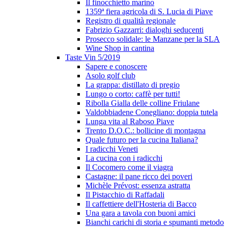
Il finocchietto marino
1359ª fiera agricola di S. Lucia di Piave
Registro di qualità regionale
Fabrizio Gazzarri: dialoghi seducenti
Prosecco solidale: le Manzane per la SLA
Wine Shop in cantina
Taste Vin 5/2019
Sapere e conoscere
Asolo golf club
La grappa: distillato di pregio
Lungo o corto: caffè per tutti!
Ribolla Gialla delle colline Friulane
Valdobbiadene Conegliano: doppia tutela
Lunga vita al Raboso Piave
Trento D.O.C.: bollicine di montagna
Quale futuro per la cucina Italiana?
I radicchi Veneti
La cucina con i radicchi
Il Cocomero come il viagra
Castagne: il pane ricco dei poveri
Michèle Prévost: essenza astratta
Il Pistacchio di Raffadali
Il caffettiere dell'Hosteria di Bacco
Una gara a tavola con buoni amici
Bianchi carichi di storia e spumanti metodo