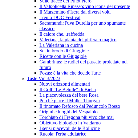
Sulle tracce del Pinot Nero
Il Valpolicella Ripasso: vino icona del presente
Il Marzemino d'Isera dai diversi volti
Trento DOC Festival
Sacramundi: l'uva Durella per uno spumante
classico
Il calore che...raffredda
Valeriana, la pianta del pifferaio magico
La Valeriana in cucina
Sei in brodo di Giuggiole
Ricette con le Giuggiole
Gambrinus: le radici del passato proiettate nel
futuro
Pozas: è la vita che decide l'arte
Taste Vin 3/2023
Nuovi orizzonti alimentari
Il Golf "Le Betulle" di Biella
La piacevolezza del bere Rosa
Perchè piace il Müller Thurgau
Il rinomato Refosco dal Peduncolo Rosso
Origini e luoghi del Vespaiolo
Torchiato di Fregona più vivo che mai
Obiettivo biologico in Valdarno
I sensi piacevoli delle Bollicine
Rucola: l'erba adulatrice