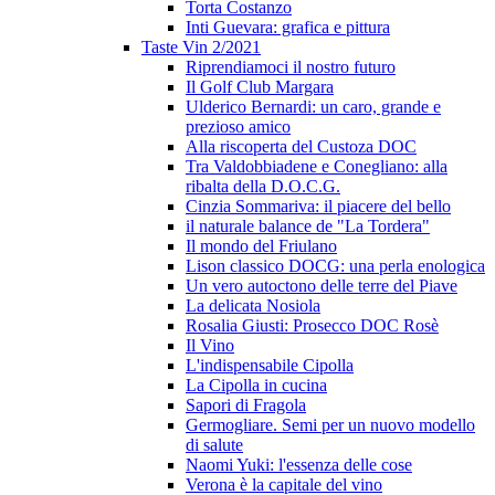
Torta Costanzo
Inti Guevara: grafica e pittura
Taste Vin 2/2021
Riprendiamoci il nostro futuro
Il Golf Club Margara
Ulderico Bernardi: un caro, grande e
prezioso amico
Alla riscoperta del Custoza DOC
Tra Valdobbiadene e Conegliano: alla
ribalta della D.O.C.G.
Cinzia Sommariva: il piacere del bello
il naturale balance de "La Tordera"
Il mondo del Friulano
Lison classico DOCG: una perla enologica
Un vero autoctono delle terre del Piave
La delicata Nosiola
Rosalia Giusti: Prosecco DOC Rosè
Il Vino
L'indispensabile Cipolla
La Cipolla in cucina
Sapori di Fragola
Germogliare. Semi per un nuovo modello
di salute
Naomi Yuki: l'essenza delle cose
Verona è la capitale del vino