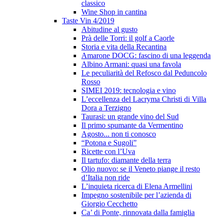
classico
Wine Shop in cantina
Taste Vin 4/2019
Abitudine al gusto
Prà delle Torri: il golf a Caorle
Storia e vita della Recantina
Amarone DOCG: fascino di una leggenda
Albino Armani: quasi una favola
Le peculiarità del Refosco dal Peduncolo
Rosso
SIMEI 2019: tecnologia e vino
L’eccellenza del Lacryma Christi di Villa
Dora a Terzigno
Taurasi: un grande vino del Sud
Il primo spumante da Vermentino
Agosto... non ti conosco
“Potona e Sugoli”
Ricette con l’Uva
Il tartufo: diamante della terra
Olio nuovo: se il Veneto piange il resto
d’Italia non ride
L’inquieta ricerca di Elena Armellini
Impegno sostenibile per l’azienda di
Giorgio Cecchetto
Ca’ di Ponte, rinnovata dalla famiglia