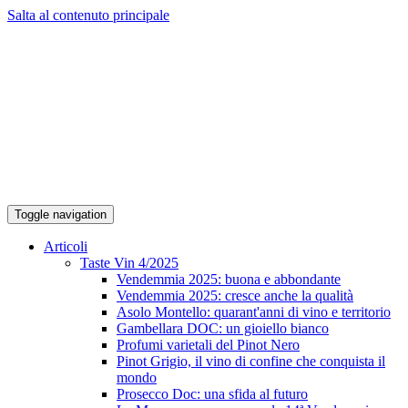
Salta al contenuto principale
Toggle navigation
Articoli
Taste Vin 4/2025
Vendemmia 2025: buona e abbondante
Vendemmia 2025: cresce anche la qualità
Asolo Montello: quarant'anni di vino e territorio
Gambellara DOC: un gioiello bianco
Profumi varietali del Pinot Nero
Pinot Grigio, il vino di confine che conquista il
mondo
Prosecco Doc: una sfida al futuro