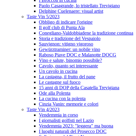
I Broccoli in cucina
Paolo Casagrande, lo tristellato Trevigiano
Delphine Cuelenaere: visual artist
Taste Vin 5/2023
Obbligo di indicare l'origine
Il golf club di Punta Ala
Conegliano-Valdobbiadene la tradizione continua
Storia e tradizione del Vespaiolo
Sauvignon: vitigno vigoroso
Gewürztraminer: un nobile vino
Raboso Piave DOC e Malanotte DOCG
Vino e salute, binomio possibile?
Cavolo, quanto sei interessante
Un cavolo in cucina
La castagna, il frutto del pane
Le castagne sul fuoco
15 anni di DOP della Casatella Trevigiana
Ode alla Polenta
La cucina con la polenta
Cinzia Vanin: memorie e colori
Taste Vin 4/2023
Vendemmia in corso
I giornalisti golfisti nel Lazio
Vendemmia 2023: "leggera" ma buona
I luoghi naturali del Prosecco DOC