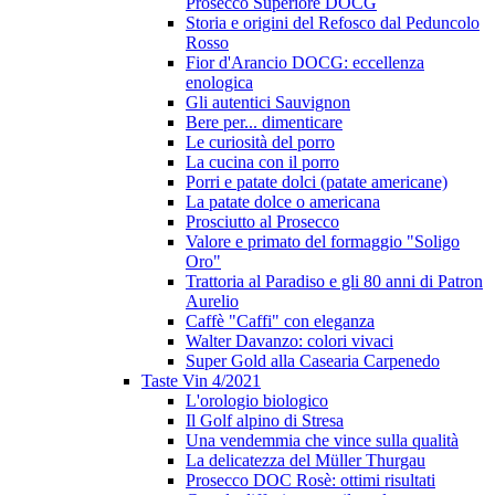
Prosecco Superiore DOCG
Storia e origini del Refosco dal Peduncolo
Rosso
Fior d'Arancio DOCG: eccellenza
enologica
Gli autentici Sauvignon
Bere per... dimenticare
Le curiosità del porro
La cucina con il porro
Porri e patate dolci (patate americane)
La patate dolce o americana
Prosciutto al Prosecco
Valore e primato del formaggio "Soligo
Oro"
Trattoria al Paradiso e gli 80 anni di Patron
Aurelio
Caffè "Caffi" con eleganza
Walter Davanzo: colori vivaci
Super Gold alla Casearia Carpenedo
Taste Vin 4/2021
L'orologio biologico
Il Golf alpino di Stresa
Una vendemmia che vince sulla qualità
La delicatezza del Müller Thurgau
Prosecco DOC Rosè: ottimi risultati