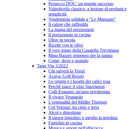
Prosecco DOC: un grande successo
Valpolicella classico: a lezione di profumi e
semplicità
Vendemmia solidale a "Le Manzane"
Il calore che raffredda
La magia del prezzemolo
Il prezzemolo in cucina
Olive in tavola
Ricette con le olive
Il vero gusto della Casatella Trevigiana
Mina Bazari: impegno per la natura
Come, dove e quando
Taste Vin 3/2022
Chi salverà la Terra!
Acaya: Golf Resort
Le origini e i luoghi dei calici rosa
Perchè piace il vino Sauvignon
Colli Euganei: un'area privilegiata
Il vivace Vespaiolo
L'originalità del Müller Thurgau
Col Vetoraz: tra cielo e terra
Alcol e digestione
Il signor fagiolino o meglio la tegolina
Fagiolini in cucina
Musica e amore nell'albicocca