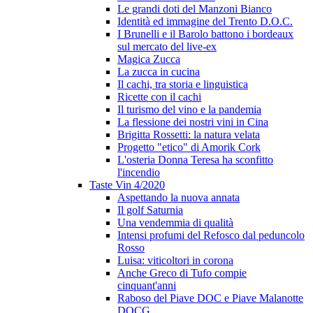
Le grandi doti del Manzoni Bianco
Identità ed immagine del Trento D.O.C.
I Brunelli e il Barolo battono i bordeaux
sul mercato del live-ex
Magica Zucca
La zucca in cucina
Il cachi, tra storia e linguistica
Ricette con il cachi
Il turismo del vino e la pandemia
La flessione dei nostri vini in Cina
Brigitta Rossetti: la natura velata
Progetto "etico" di Amorik Cork
L'osteria Donna Teresa ha sconfitto
l'incendio
Taste Vin 4/2020
Aspettando la nuova annata
Il golf Saturnia
Una vendemmia di qualità
Intensi profumi del Refosco dal peduncolo
Rosso
Luisa: viticoltori in corona
Anche Greco di Tufo compie
cinquant'anni
Raboso del Piave DOC e Piave Malanotte
DOCG