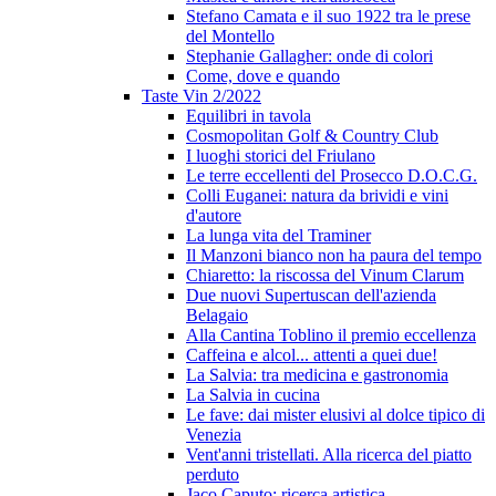
Stefano Camata e il suo 1922 tra le prese
del Montello
Stephanie Gallagher: onde di colori
Come, dove e quando
Taste Vin 2/2022
Equilibri in tavola
Cosmopolitan Golf & Country Club
I luoghi storici del Friulano
Le terre eccellenti del Prosecco D.O.C.G.
Colli Euganei: natura da brividi e vini
d'autore
La lunga vita del Traminer
Il Manzoni bianco non ha paura del tempo
Chiaretto: la riscossa del Vinum Clarum
Due nuovi Supertuscan dell'azienda
Belagaio
Alla Cantina Toblino il premio eccellenza
Caffeina e alcol... attenti a quei due!
La Salvia: tra medicina e gastronomia
La Salvia in cucina
Le fave: dai mister elusivi al dolce tipico di
Venezia
Vent'anni tristellati. Alla ricerca del piatto
perduto
Jaco Caputo: ricerca artistica