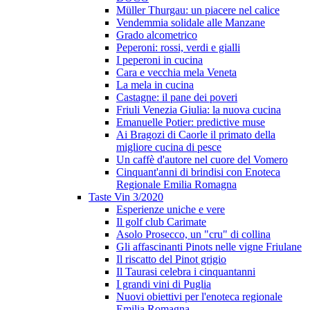
Müller Thurgau: un piacere nel calice
Vendemmia solidale alle Manzane
Grado alcometrico
Peperoni: rossi, verdi e gialli
I peperoni in cucina
Cara e vecchia mela Veneta
La mela in cucina
Castagne: il pane dei poveri
Friuli Venezia Giulia: la nuova cucina
Emanuelle Potier: predictive muse
Ai Bragozi di Caorle il primato della
migliore cucina di pesce
Un caffè d'autore nel cuore del Vomero
Cinquant'anni di brindisi con Enoteca
Regionale Emilia Romagna
Taste Vin 3/2020
Esperienze uniche e vere
Il golf club Carimate
Asolo Prosecco, un "cru" di collina
Gli affascinanti Pinots nelle vigne Friulane
Il riscatto del Pinot grigio
Il Taurasi celebra i cinquantanni
I grandi vini di Puglia
Nuovi obiettivi per l'enoteca regionale
Emilia Romagna