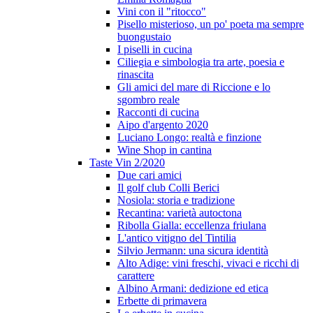
Vini con il "ritocco"
Pisello misterioso, un po' poeta ma sempre
buongustaio
I piselli in cucina
Ciliegia e simbologia tra arte, poesia e
rinascita
Gli amici del mare di Riccione e lo
sgombro reale
Racconti di cucina
Aipo d'argento 2020
Luciano Longo: realtà e finzione
Wine Shop in cantina
Taste Vin 2/2020
Due cari amici
Il golf club Colli Berici
Nosiola: storia e tradizione
Recantina: varietà autoctona
Ribolla Gialla: eccellenza friulana
L'antico vitigno del Tintilia
Silvio Jermann: una sicura identità
Alto Adige: vini freschi, vivaci e ricchi di
carattere
Albino Armani: dedizione ed etica
Erbette di primavera