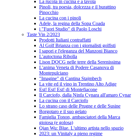
La rucola in cucina e a tavola
Pinoli, tra poesia, dolcezza e il burattino
Pinocchio
La cucina con i pinoli
Adele, la regina della Sopa Coada
i "Fuori Studio" di Paolo Loschi
Taste Vin 2/2023
Prodotti Italiani contraffatti
Al Golf Brianza con i giornalisti golfisti
I sapori e l'eleganza del Manzoni Bianco
L'autoctona Ribolla
Lison DOCG nelle terre della Serenissima
L'anima Veneta di Podere Casanova di
Montepulciano
"Imagine" di Cantina Stajmbech
La vite ed il vino in Trentino Alto Adige
Est! Est! Est! di Montefiacone
Il Carciofo, dalla Ninfa Cynara all'amaro Cynar
La cucina con il Carciofo
Lo strano caso delle Prugne e delle Susine
Borgotaro e il suo gelato
Famiglia Tonon, ambasciatori della Marca
gioiosa (e golosa)
Qian Wu: Blue. L'ultimo artista nello spazio
2023: un Vinitaly a pieno regime