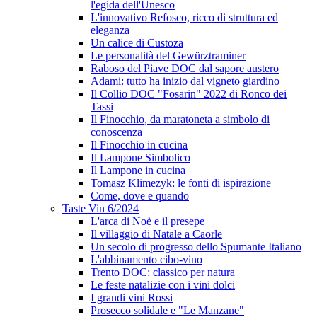
l'egida dell'Unesco
L'innovativo Refosco, ricco di struttura ed
eleganza
Un calice di Custoza
Le personalità del Gewürztraminer
Raboso del Piave DOC dal sapore austero
Adami: tutto ha inizio dal vigneto giardino
Il Collio DOC "Fosarin" 2022 di Ronco dei
Tassi
Il Finocchio, da maratoneta a simbolo di
conoscenza
Il Finocchio in cucina
Il Lampone Simbolico
Il Lampone in cucina
Tomasz Klimezyk: le fonti di ispirazione
Come, dove e quando
Taste Vin 6/2024
L'arca di Noè e il presepe
Il villaggio di Natale a Caorle
Un secolo di progresso dello Spumante Italiano
L'abbinamento cibo-vino
Trento DOC: classico per natura
Le feste natalizie con i vini dolci
I grandi vini Rossi
Prosecco solidale e "Le Manzane"