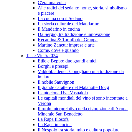
C'era una volta
Alle radici del sedano: nome, storia, simbolismo
e piacere
La cucina con il Sedano
La storia culturale del Mandarino
Il Mandarino in cucina
Da Sergio, tra tradizione e innovazione
Recantina & Tartufo del Grappa
Martino Zanetti: impresa e arte
Come, dove e quando
Taste Vin 5/2024
Etile e Beppo: due grandi amici
Borghi e presepi
Valdobbiadene - Conegliano una tradizione da
imitare
Il nobile Sauvignon
Il grande carattere del Malanotte Docg
L'autoctona Uva Vaspaiola
Le capitali mondiali del vino si sono incontrate a
Verona
Il ruolo interpretativo nella ristorazione di Acqua
Minerale San Benedetto
La Rapa filosofa
La Rapa in cucina
Il Nespolo tra storia, mito e cultura popolare