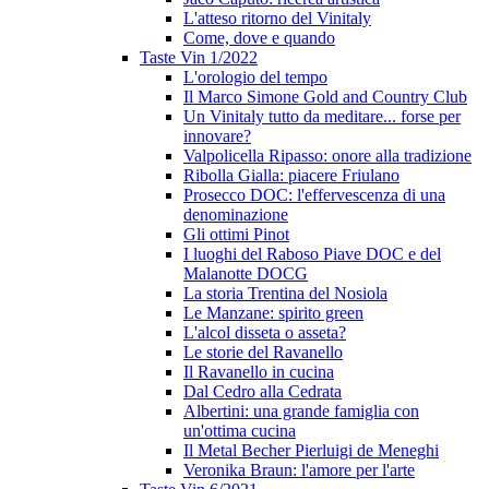
L'atteso ritorno del Vinitaly
Come, dove e quando
Taste Vin 1/2022
L'orologio del tempo
Il Marco Simone Gold and Country Club
Un Vinitaly tutto da meditare... forse per
innovare?
Valpolicella Ripasso: onore alla tradizione
Ribolla Gialla: piacere Friulano
Prosecco DOC: l'effervescenza di una
denominazione
Gli ottimi Pinot
I luoghi del Raboso Piave DOC e del
Malanotte DOCG
La storia Trentina del Nosiola
Le Manzane: spirito green
L'alcol disseta o asseta?
Le storie del Ravanello
Il Ravanello in cucina
Dal Cedro alla Cedrata
Albertini: una grande famiglia con
un'ottima cucina
Il Metal Becher Pierluigi de Meneghi
Veronika Braun: l'amore per l'arte