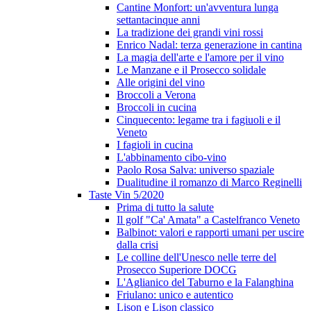
Cantine Monfort: un'avventura lunga
settantacinque anni
La tradizione dei grandi vini rossi
Enrico Nadal: terza generazione in cantina
La magia dell'arte e l'amore per il vino
Le Manzane e il Prosecco solidale
Alle origini del vino
Broccoli a Verona
Broccoli in cucina
Cinquecento: legame tra i fagiuoli e il
Veneto
I fagioli in cucina
L'abbinamento cibo-vino
Paolo Rosa Salva: universo spaziale
Dualitudine il romanzo di Marco Reginelli
Taste Vin 5/2020
Prima di tutto la salute
Il golf "Ca' Amata" a Castelfranco Veneto
Balbinot: valori e rapporti umani per uscire
dalla crisi
Le colline dell'Unesco nelle terre del
Prosecco Superiore DOCG
L'Aglianico del Taburno e la Falanghina
Friulano: unico e autentico
Lison e Lison classico