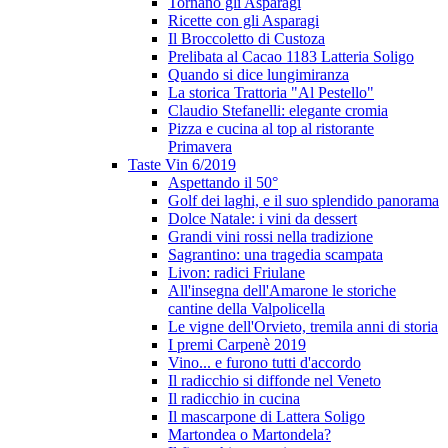
Tornano gli Asparagi
Ricette con gli Asparagi
Il Broccoletto di Custoza
Prelibata al Cacao 1183 Latteria Soligo
Quando si dice lungimiranza
La storica Trattoria "Al Pestello"
Claudio Stefanelli: elegante cromia
Pizza e cucina al top al ristorante
Primavera
Taste Vin 6/2019
Aspettando il 50°
Golf dei laghi, e il suo splendido panorama
Dolce Natale: i vini da dessert
Grandi vini rossi nella tradizione
Sagrantino: una tragedia scampata
Livon: radici Friulane
All'insegna dell'Amarone le storiche
cantine della Valpolicella
Le vigne dell'Orvieto, tremila anni di storia
I premi Carpenè 2019
Vino... e furono tutti d'accordo
Il radicchio si diffonde nel Veneto
Il radicchio in cucina
Il mascarpone di Lattera Soligo
Martondea o Martondela?