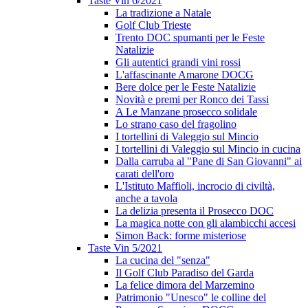
Taste Vin 6/2021
La tradizione a Natale
Golf Club Trieste
Trento DOC spumanti per le Feste
Natalizie
Gli autentici grandi vini rossi
L'affascinante Amarone DOCG
Bere dolce per le Feste Natalizie
Novità e premi per Ronco dei Tassi
A Le Manzane prosecco solidale
Lo strano caso del fragolino
I tortellini di Valeggio sul Mincio
I tortellini di Valeggio sul Mincio in cucina
Dalla carruba al "Pane di San Giovanni" ai
carati dell'oro
L'Istituto Maffioli, incrocio di civiltà,
anche a tavola
La delizia presenta il Prosecco DOC
La magica notte con gli alambicchi accesi
Simon Back: forme misteriose
Taste Vin 5/2021
La cucina del "senza"
Il Golf Club Paradiso del Garda
La felice dimora del Marzemino
Patrimonio "Unesco" le colline del