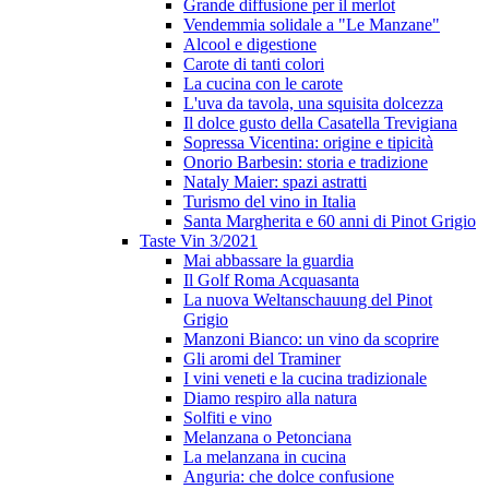
Grande diffusione per il merlot
Vendemmia solidale a "Le Manzane"
Alcool e digestione
Carote di tanti colori
La cucina con le carote
L'uva da tavola, una squisita dolcezza
Il dolce gusto della Casatella Trevigiana
Sopressa Vicentina: origine e tipicità
Onorio Barbesin: storia e tradizione
Nataly Maier: spazi astratti
Turismo del vino in Italia
Santa Margherita e 60 anni di Pinot Grigio
Taste Vin 3/2021
Mai abbassare la guardia
Il Golf Roma Acquasanta
La nuova Weltanschauung del Pinot
Grigio
Manzoni Bianco: un vino da scoprire
Gli aromi del Traminer
I vini veneti e la cucina tradizionale
Diamo respiro alla natura
Solfiti e vino
Melanzana o Petonciana
La melanzana in cucina
Anguria: che dolce confusione