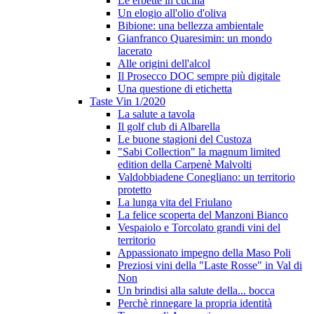
Le erbette in cucina
Un elogio all'olio d'oliva
Bibione: una bellezza ambientale
Gianfranco Quaresimin: un mondo
lacerato
Alle origini dell'alcol
Il Prosecco DOC sempre più digitale
Una questione di etichetta
Taste Vin 1/2020
La salute a tavola
Il golf club di Albarella
Le buone stagioni del Custoza
"Sabi Collection" la magnum limited
edition della Carpenè Malvolti
Valdobbiadene Conegliano: un territorio
protetto
La lunga vita del Friulano
La felice scoperta del Manzoni Bianco
Vespaiolo e Torcolato grandi vini del
territorio
Appassionato impegno della Maso Poli
Preziosi vini della "Laste Rosse" in Val di
Non
Un brindisi alla salute della... bocca
Perchè rinnegare la propria identità