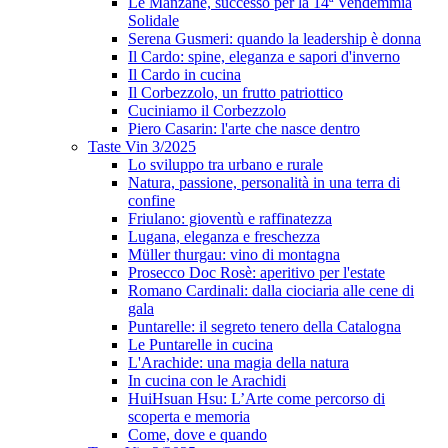
Le Manzane, successo per la 14ª Vendemmia
Solidale
Serena Gusmeri: quando la leadership è donna
Il Cardo: spine, eleganza e sapori d'inverno
Il Cardo in cucina
Il Corbezzolo, un frutto patriottico
Cuciniamo il Corbezzolo
Piero Casarin: l'arte che nasce dentro
Taste Vin 3/2025
Lo sviluppo tra urbano e rurale
Natura, passione, personalità in una terra di
confine
Friulano: gioventù e raffinatezza
Lugana, eleganza e freschezza
Müller thurgau: vino di montagna
Prosecco Doc Rosè: aperitivo per l'estate
Romano Cardinali: dalla ciociaria alle cene di
gala
Puntarelle: il segreto tenero della Catalogna
Le Puntarelle in cucina
L'Arachide: una magia della natura
In cucina con le Arachidi
HuiHsuan Hsu: L’Arte come percorso di
scoperta e memoria
Come, dove e quando