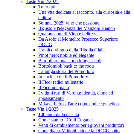
Taste Vin 2/2025
Tutto qui
Una vita dedicata al racconto, alla curiosità e alla
cultura
Summa 2025: vino che passione
Il gusto e l'eleganza del Manzoni Bianco
Quarant'anni di Vino e bellezza
Da Asolo al Montello: Prosecco Superiore
DOCG
L'antico vitigno della Ribolla Gialla
Pinot nero: nobile ed elegante
Bardolino: una storia lunga secoli
Bortolomiol: back to the roots
La lunga storia del Pomodoro
In cucina con il Pomodoro
Il Fico: radici millenarie
Il Fico nel piatto
I vitigni rari di Verona: identià, clima ed
appassimento
Mikaya Petros: l'arte come codice genetico
Taste Vin 1/2025
100 anni dalla nascita
Come stanno i Colli Euganei
Venti di cambiamento per i giovani produttori
Conegliano-Valdobbiadene la DOCG sotto