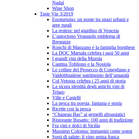
Nadal
Wine Shop
Taste Vin 3/2019
Enoturismo: un ponte tra spazi urbani e
aree rurali
La restera: nel giardino di Venezia
L’autoctono Vespaiolo emblema di
Breganze
Ronchi di Manzano e la famiglia borghese
La DOC Marsala celebra i suoi 50 anni
I grandi vini della Murola
Cantina Tobliono e la Nosiola
Le colline del Prosecco di Conegliano e
Valdobbiadene patrimonio dell’umanità
Col Vetoraz celebra i 25 anni di storia
La sicura identità degli antichi vini di
Telaro
Ville e Castelli
La pesca tra poesia, fantasia e storia
Ricette con la pesca
“Chapeau Bas” ai gemelli afroasiatici
Ristorante Busatto: 100 anni di tradizione
Fra vini e dolci di Sicilia
Massimo Colonna: immagini come sogni
Sorsi di salute: il vino senza frasca