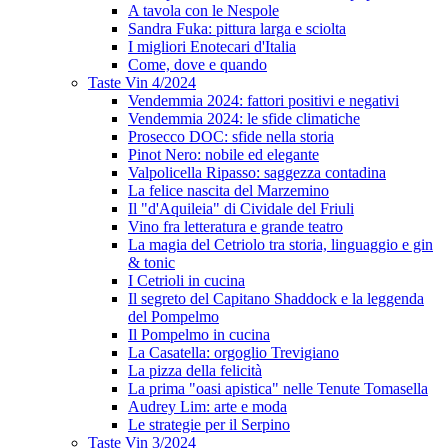
A tavola con le Nespole
Sandra Fuka: pittura larga e sciolta
I migliori Enotecari d'Italia
Come, dove e quando
Taste Vin 4/2024
Vendemmia 2024: fattori positivi e negativi
Vendemmia 2024: le sfide climatiche
Prosecco DOC: sfide nella storia
Pinot Nero: nobile ed elegante
Valpolicella Ripasso: saggezza contadina
La felice nascita del Marzemino
Il "d'Aquileia" di Cividale del Friuli
Vino fra letteratura e grande teatro
La magia del Cetriolo tra storia, linguaggio e gin
& tonic
I Cetrioli in cucina
Il segreto del Capitano Shaddock e la leggenda
del Pompelmo
Il Pompelmo in cucina
La Casatella: orgoglio Trevigiano
La pizza della felicità
La prima "oasi apistica" nelle Tenute Tomasella
Audrey Lim: arte e moda
Le strategie per il Serpino
Taste Vin 3/2024