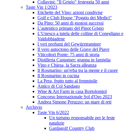
Collavini: "Il Grigio" festeggia 50 anni
Taste Vin 1/2023
Etichette del Vino: azioni condivise
Golf e Club House "Poggio dei Medici"
Da Pino: 50 anni di gustosi successi
L'autentico primato del Pinot Grigio
L'Unesco a tutela delle colline di Conegliano e
Valdobbiadene
I veri profumi del Gewürztraminer
Il vero autoctono delle Grave del Piave
Viticoltori Ponte: 75 anni di storia
Distilleria Castagner: grappa in famiglia
Vino e Chiesa, la Sacra alleanza
Il Rosmarino: un'erba tra la mente e il cuore
Il Rosmarino in cucina
La Pera, frutto tutto al femminile
Antico di Col Sandago
Wine & Art Farm in casa Bortolomiol
Concorso Internazionale Sol d'Oro 2023
Andrea Simone Peruzzo: un mare di reti
Archivio
Taste Vin 6/2022
Un turismo responsabile per le feste
natalizie
Gardagolf Country Club