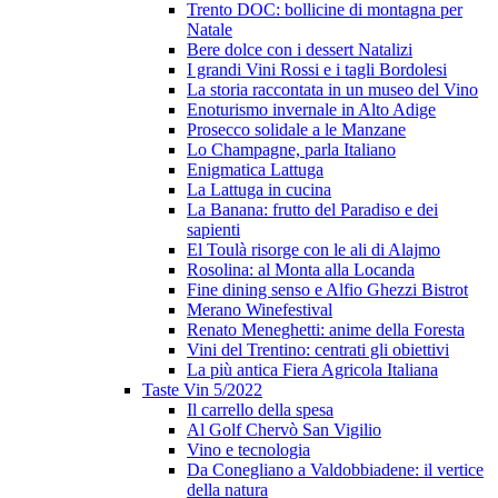
Trento DOC: bollicine di montagna per
Natale
Bere dolce con i dessert Natalizi
I grandi Vini Rossi e i tagli Bordolesi
La storia raccontata in un museo del Vino
Enoturismo invernale in Alto Adige
Prosecco solidale a le Manzane
Lo Champagne, parla Italiano
Enigmatica Lattuga
La Lattuga in cucina
La Banana: frutto del Paradiso e dei
sapienti
El Toulà risorge con le ali di Alajmo
Rosolina: al Monta alla Locanda
Fine dining senso e Alfio Ghezzi Bistrot
Merano Winefestival
Renato Meneghetti: anime della Foresta
Vini del Trentino: centrati gli obiettivi
La più antica Fiera Agricola Italiana
Taste Vin 5/2022
Il carrello della spesa
Al Golf Chervò San Vigilio
Vino e tecnologia
Da Conegliano a Valdobbiadene: il vertice
della natura