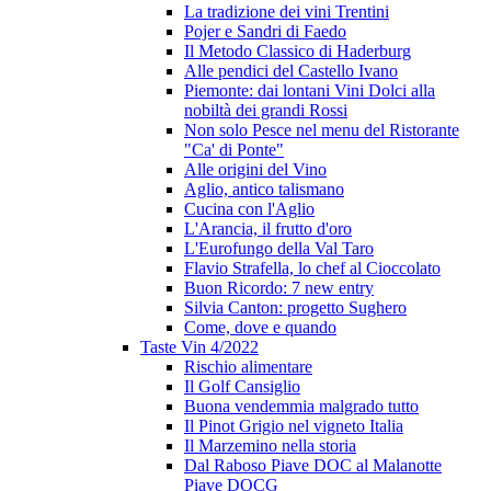
La tradizione dei vini Trentini
Pojer e Sandri di Faedo
Il Metodo Classico di Haderburg
Alle pendici del Castello Ivano
Piemonte: dai lontani Vini Dolci alla
nobiltà dei grandi Rossi
Non solo Pesce nel menu del Ristorante
"Ca' di Ponte"
Alle origini del Vino
Aglio, antico talismano
Cucina con l'Aglio
L'Arancia, il frutto d'oro
L'Eurofungo della Val Taro
Flavio Strafella, lo chef al Cioccolato
Buon Ricordo: 7 new entry
Silvia Canton: progetto Sughero
Come, dove e quando
Taste Vin 4/2022
Rischio alimentare
Il Golf Cansiglio
Buona vendemmia malgrado tutto
Il Pinot Grigio nel vigneto Italia
Il Marzemino nella storia
Dal Raboso Piave DOC al Malanotte
Piave DOCG