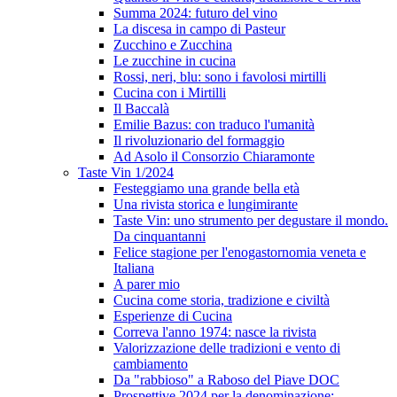
Summa 2024: futuro del vino
La discesa in campo di Pasteur
Zucchino e Zucchina
Le zucchine in cucina
Rossi, neri, blu: sono i favolosi mirtilli
Cucina con i Mirtilli
Il Baccalà
Emilie Bazus: con traduco l'umanità
Il rivoluzionario del formaggio
Ad Asolo il Consorzio Chiaramonte
Taste Vin 1/2024
Festeggiamo una grande bella età
Una rivista storica e lungimirante
Taste Vin: uno strumento per degustare il mondo.
Da cinquantanni
Felice stagione per l'enogastornomia veneta e
Italiana
A parer mio
Cucina come storia, tradizione e civiltà
Esperienze di Cucina
Correva l'anno 1974: nasce la rivista
Valorizzazione delle tradizioni e vento di
cambiamento
Da "rabbioso" a Raboso del Piave DOC
Prospettive 2024 per la denominazione: