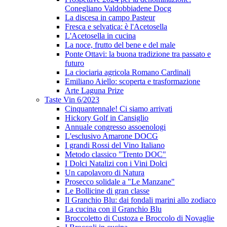
Conegliano Valdobbiadene Docg
La discesa in campo Pasteur
Fresca e selvatica: è l'Acetosella
L'Acetosella in cucina
La noce, frutto del bene e del male
Ponte Ottavi: la buona tradizione tra passato e
futuro
La ciociaria agricola Romano Cardinali
Emiliano Aiello: scoperta e trasformazione
Arte Laguna Prize
Taste Vin 6/2023
Cinquantennale! Ci siamo arrivati
Hickory Golf in Cansiglio
Annuale congresso assoenologi
L'esclusivo Amarone DOCG
I grandi Rossi del Vino Italiano
Metodo classico "Trento DOC"
I Dolci Natalizi con i Vini Dolci
Un capolavoro di Natura
Prosecco solidale a "Le Manzane"
Le Bollicine di gran classe
Il Granchio Blu: dai fondali marini allo zodiaco
La cucina con il Granchio Blu
Broccoletto di Custoza e Broccolo di Novaglie