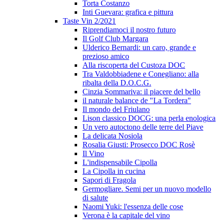
Torta Costanzo
Inti Guevara: grafica e pittura
Taste Vin 2/2021
Riprendiamoci il nostro futuro
Il Golf Club Margara
Ulderico Bernardi: un caro, grande e
prezioso amico
Alla riscoperta del Custoza DOC
Tra Valdobbiadene e Conegliano: alla
ribalta della D.O.C.G.
Cinzia Sommariva: il piacere del bello
il naturale balance de "La Tordera"
Il mondo del Friulano
Lison classico DOCG: una perla enologica
Un vero autoctono delle terre del Piave
La delicata Nosiola
Rosalia Giusti: Prosecco DOC Rosè
Il Vino
L'indispensabile Cipolla
La Cipolla in cucina
Sapori di Fragola
Germogliare. Semi per un nuovo modello
di salute
Naomi Yuki: l'essenza delle cose
Verona è la capitale del vino