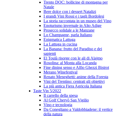
Trento DOC: bollicine di montagna per
Natale
Bere dolce con i dessert Natalizi
I grandi Vini Rossi e i tagli Bordolesi
La storia raccontata in un museo del Vino
Enoturismo invernale in Alto Adige
Prosecco solidale a le Manzane
Lo Champagne, parla Italiano
Enigmatica Lattuga
La Lattuga in cucina
La Banana: frutto del Paradiso e dei
sapienti
El Toulà risorge con le ali di Alajmo
Rosolina: al Monta alla Locanda
Fine dining senso e Alfio Ghezzi Bistrot
Merano Winefestival
Renato Meneghetti: anime della Foresta
Vini del Trentino: centrati gli obiettivi
La più antica Fiera Agricola Italiana
Taste Vin 5/2022
Il carrello della spesa
Al Golf Chervò San Vigilio
Vino e tecnologia
Da Conegliano a Valdobbiadene: il vertice
della natura