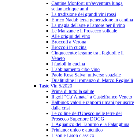
Cantine Monfort: un'avventura lunga
settantacinque anni
La tradizione dei grandi vini rossi
Enrico Nadal: terza generazione in cantina
La magia dell'arte e l'amore per il vino
Le Manzane e il Prosecco solidale
Alle origini del vino
Broccoli a Verona
Broccoli in cucina
Cinquecento: legame tra i fagiuoli e il
Veneto
I fagioli in cucina
L'abbinamento cibo-vino
Paolo Rosa Salva: universo spaziale
Dualitudine il romanzo di Marco Reginelli
Taste Vin 5/2020
Prima di tutto la salute
Il golf "Ca' Amata" a Castelfranco Veneto
Balbinot: valori e rapporti umani per uscire
dalla crisi
Le colline dell'Unesco nelle terre del
Prosecco Superiore DOCG
L'Aglianico del Taburno e la Falanghina
Friulano: unico e autentico
Lison e Lison classico