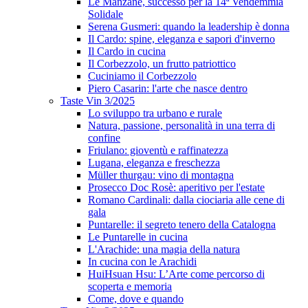
Le Manzane, successo per la 14ª Vendemmia
Solidale
Serena Gusmeri: quando la leadership è donna
Il Cardo: spine, eleganza e sapori d'inverno
Il Cardo in cucina
Il Corbezzolo, un frutto patriottico
Cuciniamo il Corbezzolo
Piero Casarin: l'arte che nasce dentro
Taste Vin 3/2025
Lo sviluppo tra urbano e rurale
Natura, passione, personalità in una terra di
confine
Friulano: gioventù e raffinatezza
Lugana, eleganza e freschezza
Müller thurgau: vino di montagna
Prosecco Doc Rosè: aperitivo per l'estate
Romano Cardinali: dalla ciociaria alle cene di
gala
Puntarelle: il segreto tenero della Catalogna
Le Puntarelle in cucina
L'Arachide: una magia della natura
In cucina con le Arachidi
HuiHsuan Hsu: L’Arte come percorso di
scoperta e memoria
Come, dove e quando