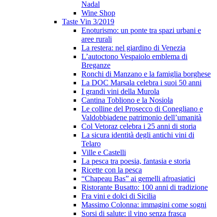
Nadal
Wine Shop
Taste Vin 3/2019
Enoturismo: un ponte tra spazi urbani e
aree rurali
La restera: nel giardino di Venezia
L’autoctono Vespaiolo emblema di
Breganze
Ronchi di Manzano e la famiglia borghese
La DOC Marsala celebra i suoi 50 anni
I grandi vini della Murola
Cantina Tobliono e la Nosiola
Le colline del Prosecco di Conegliano e
Valdobbiadene patrimonio dell’umanità
Col Vetoraz celebra i 25 anni di storia
La sicura identità degli antichi vini di
Telaro
Ville e Castelli
La pesca tra poesia, fantasia e storia
Ricette con la pesca
“Chapeau Bas” ai gemelli afroasiatici
Ristorante Busatto: 100 anni di tradizione
Fra vini e dolci di Sicilia
Massimo Colonna: immagini come sogni
Sorsi di salute: il vino senza frasca