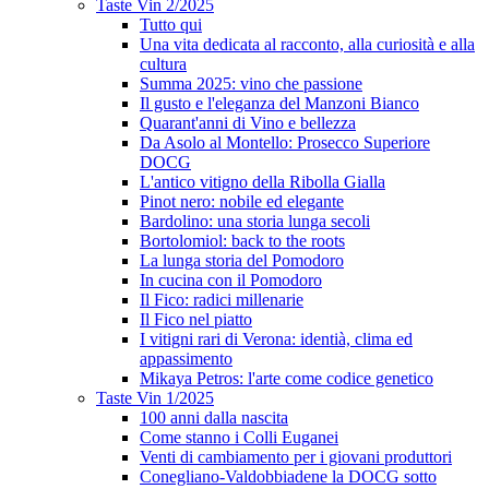
Taste Vin 2/2025
Tutto qui
Una vita dedicata al racconto, alla curiosità e alla
cultura
Summa 2025: vino che passione
Il gusto e l'eleganza del Manzoni Bianco
Quarant'anni di Vino e bellezza
Da Asolo al Montello: Prosecco Superiore
DOCG
L'antico vitigno della Ribolla Gialla
Pinot nero: nobile ed elegante
Bardolino: una storia lunga secoli
Bortolomiol: back to the roots
La lunga storia del Pomodoro
In cucina con il Pomodoro
Il Fico: radici millenarie
Il Fico nel piatto
I vitigni rari di Verona: identià, clima ed
appassimento
Mikaya Petros: l'arte come codice genetico
Taste Vin 1/2025
100 anni dalla nascita
Come stanno i Colli Euganei
Venti di cambiamento per i giovani produttori
Conegliano-Valdobbiadene la DOCG sotto