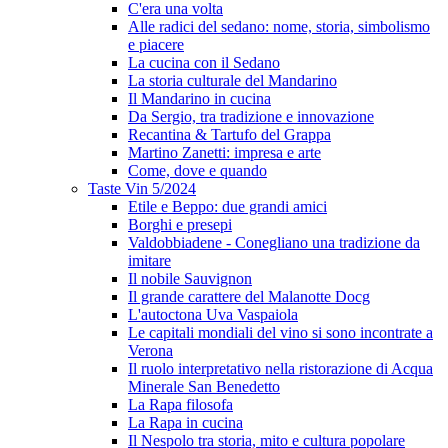
C'era una volta
Alle radici del sedano: nome, storia, simbolismo
e piacere
La cucina con il Sedano
La storia culturale del Mandarino
Il Mandarino in cucina
Da Sergio, tra tradizione e innovazione
Recantina & Tartufo del Grappa
Martino Zanetti: impresa e arte
Come, dove e quando
Taste Vin 5/2024
Etile e Beppo: due grandi amici
Borghi e presepi
Valdobbiadene - Conegliano una tradizione da
imitare
Il nobile Sauvignon
Il grande carattere del Malanotte Docg
L'autoctona Uva Vaspaiola
Le capitali mondiali del vino si sono incontrate a
Verona
Il ruolo interpretativo nella ristorazione di Acqua
Minerale San Benedetto
La Rapa filosofa
La Rapa in cucina
Il Nespolo tra storia, mito e cultura popolare