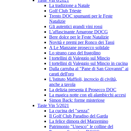
Taste Vin 6/2021
La tradizione a Natale
Golf Club Trieste
Trento DOC spumanti per le Feste
Natalizie
Gli autentici grandi vini rossi
L'affascinante Amarone DOCG
Bere dolce per le Feste Natalizie
Novità e premi per Ronco dei Tassi
A Le Manzane prosecco solidale
Lo strano caso del fragolino
I tortellini di Valeggio sul Mincio
I tortellini di Valeggio sul Mincio in cucina
Dalla carruba al "Pane di San Giovanni" ai
carati dell'oro
L'Istituto Maffioli, incrocio di civiltà,
anche a tavola
La delizia presenta il Prosecco DOC
La magica notte con gli alambicchi accesi
Simon Back: forme misteriose
Taste Vin 5/2021
La cucina del "senza"
Il Golf Club Paradiso del Garda
La felice dimora del Marzemino
Patrimonio "Unesco" le colline del