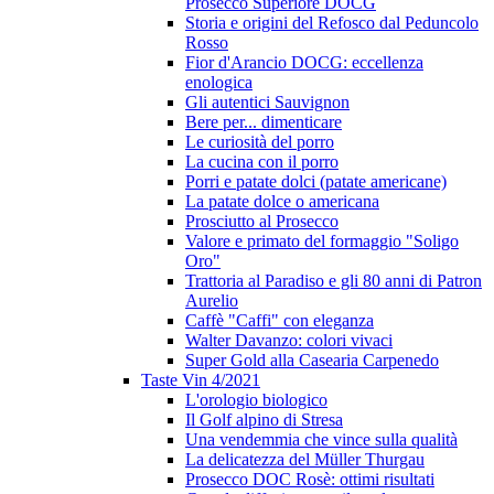
Prosecco Superiore DOCG
Storia e origini del Refosco dal Peduncolo
Rosso
Fior d'Arancio DOCG: eccellenza
enologica
Gli autentici Sauvignon
Bere per... dimenticare
Le curiosità del porro
La cucina con il porro
Porri e patate dolci (patate americane)
La patate dolce o americana
Prosciutto al Prosecco
Valore e primato del formaggio "Soligo
Oro"
Trattoria al Paradiso e gli 80 anni di Patron
Aurelio
Caffè "Caffi" con eleganza
Walter Davanzo: colori vivaci
Super Gold alla Casearia Carpenedo
Taste Vin 4/2021
L'orologio biologico
Il Golf alpino di Stresa
Una vendemmia che vince sulla qualità
La delicatezza del Müller Thurgau
Prosecco DOC Rosè: ottimi risultati