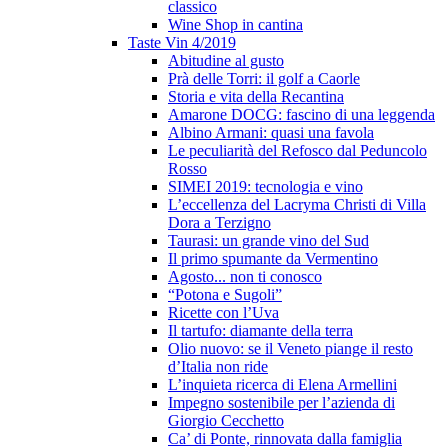
classico
Wine Shop in cantina
Taste Vin 4/2019
Abitudine al gusto
Prà delle Torri: il golf a Caorle
Storia e vita della Recantina
Amarone DOCG: fascino di una leggenda
Albino Armani: quasi una favola
Le peculiarità del Refosco dal Peduncolo
Rosso
SIMEI 2019: tecnologia e vino
L’eccellenza del Lacryma Christi di Villa
Dora a Terzigno
Taurasi: un grande vino del Sud
Il primo spumante da Vermentino
Agosto... non ti conosco
“Potona e Sugoli”
Ricette con l’Uva
Il tartufo: diamante della terra
Olio nuovo: se il Veneto piange il resto
d’Italia non ride
L’inquieta ricerca di Elena Armellini
Impegno sostenibile per l’azienda di
Giorgio Cecchetto
Ca’ di Ponte, rinnovata dalla famiglia