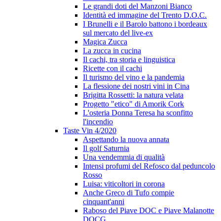
Le grandi doti del Manzoni Bianco
Identità ed immagine del Trento D.O.C.
I Brunelli e il Barolo battono i bordeaux
sul mercato del live-ex
Magica Zucca
La zucca in cucina
Il cachi, tra storia e linguistica
Ricette con il cachi
Il turismo del vino e la pandemia
La flessione dei nostri vini in Cina
Brigitta Rossetti: la natura velata
Progetto "etico" di Amorik Cork
L'osteria Donna Teresa ha sconfitto
l'incendio
Taste Vin 4/2020
Aspettando la nuova annata
Il golf Saturnia
Una vendemmia di qualità
Intensi profumi del Refosco dal peduncolo
Rosso
Luisa: viticoltori in corona
Anche Greco di Tufo compie
cinquant'anni
Raboso del Piave DOC e Piave Malanotte
DOCG