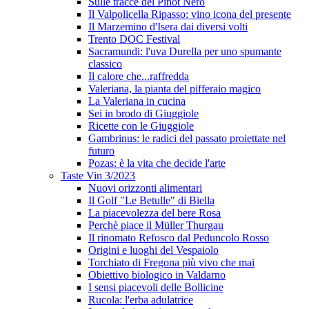
Sulle tracce del Pinot Nero
Il Valpolicella Ripasso: vino icona del presente
Il Marzemino d'Isera dai diversi volti
Trento DOC Festival
Sacramundi: l'uva Durella per uno spumante
classico
Il calore che...raffredda
Valeriana, la pianta del pifferaio magico
La Valeriana in cucina
Sei in brodo di Giuggiole
Ricette con le Giuggiole
Gambrinus: le radici del passato proiettate nel
futuro
Pozas: è la vita che decide l'arte
Taste Vin 3/2023
Nuovi orizzonti alimentari
Il Golf "Le Betulle" di Biella
La piacevolezza del bere Rosa
Perchè piace il Müller Thurgau
Il rinomato Refosco dal Peduncolo Rosso
Origini e luoghi del Vespaiolo
Torchiato di Fregona più vivo che mai
Obiettivo biologico in Valdarno
I sensi piacevoli delle Bollicine
Rucola: l'erba adulatrice