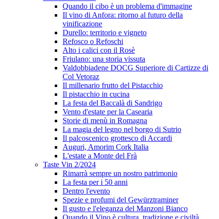
Quando il cibo è un problema d'immagine
Il vino di Anfora: ritorno al futuro della
vinificazione
Durello: territorio e vigneto
Refosco o Refoschi
Alto i calici con il Rosè
Friulano: una storia vissuta
Valdobbiadene DOCG Superiore di Cartizze di
Col Vetoraz
Il millenario frutto del Pistacchio
Il pistacchio in cucina
La festa del Baccalà di Sandrigo
Vento d'estate per la Casearia
Storie di menù in Romagna
La magia del legno nel borgo di Sutrio
Il palcoscenico grottesco di Accardi
Auguri, Amorim Cork Italia
L'estate a Monte del Frà
Taste Vin 2/2024
Rimarrà sempre un nostro patrimonio
La festa per i 50 anni
Dentro l'evento
Spezie e profumi del Gewürztraminer
Il gusto e l'eleganza del Manzoni Bianco
Quando il Vino è cultura, tradizione e civiltà