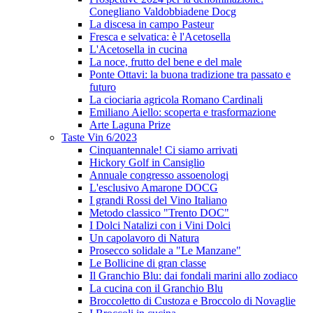
Conegliano Valdobbiadene Docg
La discesa in campo Pasteur
Fresca e selvatica: è l'Acetosella
L'Acetosella in cucina
La noce, frutto del bene e del male
Ponte Ottavi: la buona tradizione tra passato e
futuro
La ciociaria agricola Romano Cardinali
Emiliano Aiello: scoperta e trasformazione
Arte Laguna Prize
Taste Vin 6/2023
Cinquantennale! Ci siamo arrivati
Hickory Golf in Cansiglio
Annuale congresso assoenologi
L'esclusivo Amarone DOCG
I grandi Rossi del Vino Italiano
Metodo classico "Trento DOC"
I Dolci Natalizi con i Vini Dolci
Un capolavoro di Natura
Prosecco solidale a "Le Manzane"
Le Bollicine di gran classe
Il Granchio Blu: dai fondali marini allo zodiaco
La cucina con il Granchio Blu
Broccoletto di Custoza e Broccolo di Novaglie