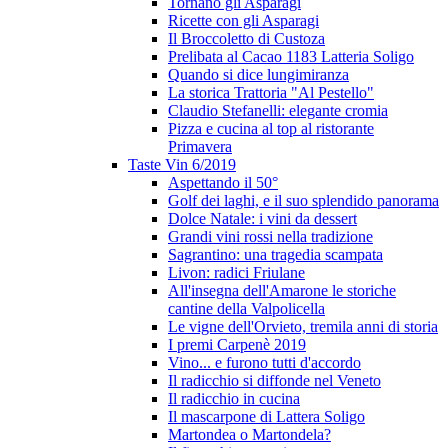
Tornano gli Asparagi
Ricette con gli Asparagi
Il Broccoletto di Custoza
Prelibata al Cacao 1183 Latteria Soligo
Quando si dice lungimiranza
La storica Trattoria "Al Pestello"
Claudio Stefanelli: elegante cromia
Pizza e cucina al top al ristorante
Primavera
Taste Vin 6/2019
Aspettando il 50°
Golf dei laghi, e il suo splendido panorama
Dolce Natale: i vini da dessert
Grandi vini rossi nella tradizione
Sagrantino: una tragedia scampata
Livon: radici Friulane
All'insegna dell'Amarone le storiche
cantine della Valpolicella
Le vigne dell'Orvieto, tremila anni di storia
I premi Carpenè 2019
Vino... e furono tutti d'accordo
Il radicchio si diffonde nel Veneto
Il radicchio in cucina
Il mascarpone di Lattera Soligo
Martondea o Martondela?