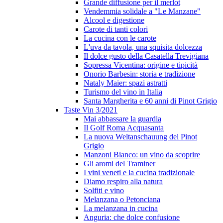
Grande diffusione per il merlot
Vendemmia solidale a "Le Manzane"
Alcool e digestione
Carote di tanti colori
La cucina con le carote
L'uva da tavola, una squisita dolcezza
Il dolce gusto della Casatella Trevigiana
Sopressa Vicentina: origine e tipicità
Onorio Barbesin: storia e tradizione
Nataly Maier: spazi astratti
Turismo del vino in Italia
Santa Margherita e 60 anni di Pinot Grigio
Taste Vin 3/2021
Mai abbassare la guardia
Il Golf Roma Acquasanta
La nuova Weltanschauung del Pinot
Grigio
Manzoni Bianco: un vino da scoprire
Gli aromi del Traminer
I vini veneti e la cucina tradizionale
Diamo respiro alla natura
Solfiti e vino
Melanzana o Petonciana
La melanzana in cucina
Anguria: che dolce confusione