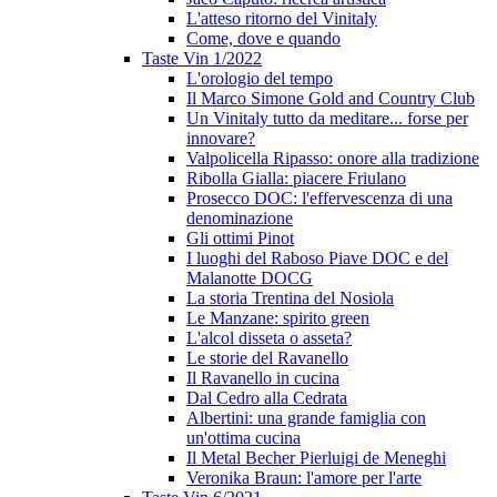
L'atteso ritorno del Vinitaly
Come, dove e quando
Taste Vin 1/2022
L'orologio del tempo
Il Marco Simone Gold and Country Club
Un Vinitaly tutto da meditare... forse per
innovare?
Valpolicella Ripasso: onore alla tradizione
Ribolla Gialla: piacere Friulano
Prosecco DOC: l'effervescenza di una
denominazione
Gli ottimi Pinot
I luoghi del Raboso Piave DOC e del
Malanotte DOCG
La storia Trentina del Nosiola
Le Manzane: spirito green
L'alcol disseta o asseta?
Le storie del Ravanello
Il Ravanello in cucina
Dal Cedro alla Cedrata
Albertini: una grande famiglia con
un'ottima cucina
Il Metal Becher Pierluigi de Meneghi
Veronika Braun: l'amore per l'arte