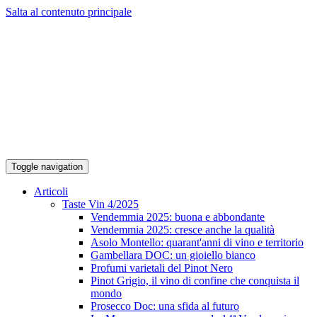
Salta al contenuto principale
Toggle navigation
Articoli
Taste Vin 4/2025
Vendemmia 2025: buona e abbondante
Vendemmia 2025: cresce anche la qualità
Asolo Montello: quarant'anni di vino e territorio
Gambellara DOC: un gioiello bianco
Profumi varietali del Pinot Nero
Pinot Grigio, il vino di confine che conquista il
mondo
Prosecco Doc: una sfida al futuro