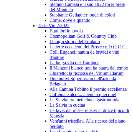
Stefano Camata e il suo 1922 tra le prese
del Montello
Stephanie Gallagher: onde di colori
Come, dove e quando
Taste Vin 2/2022
Equilibri in tavola
Cosmopolitan Golf & Country Club
I luoghi storici del Friulano
Le terre eccellenti del Prosecco D.O.C.G.
Colli Euganei: natura da brividi e vini
d'autore
La lunga vita del Traminer
Il Manzoni bianco non ha paura del tempo
Chiaretto: la riscossa del Vinum Clarum
Due nuovi Supertuscan dell'azienda
Belagaio
Alla Cantina Toblino il premio eccellenza
Caffeina e alcol... attenti a quei due!
La Salvia: tra medicina e gastronomia
La Salvia in cucina
Le fave: dai mister elusivi al dolce tipico di
Venezia
Vent'anni tristellati. Alla ricerca del piatto
perduto
Jaco Caputo: ricerca artistica