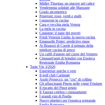
Müller Thurgau: un piacere nel calice
Vendemmia solidale alle Manzane
Grado alcometrico
Peperoni: rossi, verdi e gialli
I peperoni in cucina
Cara e vecchia mela Veneta
La mela in cucina
Castagne: il pane dei poveri
Friuli Venezia Giulia: la nuova cucina
Emanuelle Potier: predictive muse
Ai Bragozi di Caorle il primato della
migliore cucina di pesce
Un caffè d'autore nel cuore del Vomero
Cinquant'anni di brindisi con Enoteca
Regionale Emilia Romagna
Taste Vin 3/2020
Esperienze uniche e vere
Il golf club Carimate
Asolo Prosecco, un "cru" di collina
Gli affascinanti Pinots nelle vigne Friulane
Il riscatto del Pinot grigio
Il Taurasi celebra i cinquantanni
I grandi vini di Puglia
Nuovi obiettivi per l'enoteca regionale
Emilia Romagna