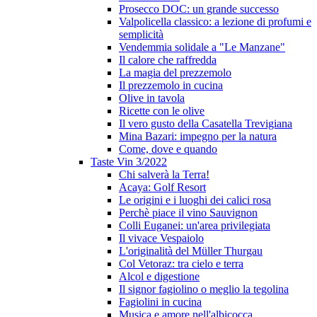
Prosecco DOC: un grande successo
Valpolicella classico: a lezione di profumi e
semplicità
Vendemmia solidale a "Le Manzane"
Il calore che raffredda
La magia del prezzemolo
Il prezzemolo in cucina
Olive in tavola
Ricette con le olive
Il vero gusto della Casatella Trevigiana
Mina Bazari: impegno per la natura
Come, dove e quando
Taste Vin 3/2022
Chi salverà la Terra!
Acaya: Golf Resort
Le origini e i luoghi dei calici rosa
Perchè piace il vino Sauvignon
Colli Euganei: un'area privilegiata
Il vivace Vespaiolo
L'originalità del Müller Thurgau
Col Vetoraz: tra cielo e terra
Alcol e digestione
Il signor fagiolino o meglio la tegolina
Fagiolini in cucina
Musica e amore nell'albicocca