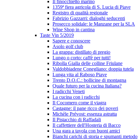
Il finocchietto marino
1359ª fiera agricola di S. Lucia di Piave
Registro di qualità regionale
Fabrizio Gazzarri: dialoghi seducenti
Prosecco solidale: le Manzane per la SLA
Wine Shop in cantina
Taste Vin 5/2019
Sapere e conoscere
Asolo golf club
La grappa: distillato di pregio
Lungo o corto: caffè per tutti!
Ribolla Gialla delle colline Friulane
Valdobbiadene Conegliano: doppia tutela
Lunga vita al Raboso Piave
Trento D.O.C.: bollicine di montagna
Quale futuro per la cucina Italiana?
I radicchi Veneti
La cucina con i radicchi
Il Cocomero come il viagra
Castagne: il pane ricco dei poveri
Michèle Prévost: essenza astratta
Il Pistacchio di Raffadali
Il caffettiere dell'Hosteria di Bacco
Una gara a tavola con buoni amici
Bianchi carichi di storia e spumanti metodo