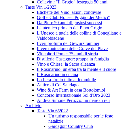
Collavini: "Il Grigio" festeggia 50 anni
Taste Vin 1/2023
Etichette del Vino: azioni condivise
Golf e Club House "Poggio dei Medici"
Da Pino: 50 anni di gustosi successi
L'autentico primato del Pinot Grigio
L'Unesco a tutela delle colline di Conegliano e
Valdobbiadene
I veri profumi del Gewürztraminer
Il vero autoctono delle Grave del Piave
Viticoltori Ponte: 75 anni di storia
Distilleria Castagner: grappa in famiglia
Vino e Chiesa, la Sacra alleanza
Il Rosmarino: un'erba tra la mente e il cuore
Il Rosmarino in cucina
La Pera, frutto tutto al femminile
Antico di Col Sandago
Wine & Art Farm in casa Bortolomiol
Concorso Internazionale Sol d'Oro 2023
Andrea Simone Peruzzo: un mare di reti
Archivio
Taste Vin 6/2022
Un turismo responsabile per le feste
natalizie
Gardagolf Country Club