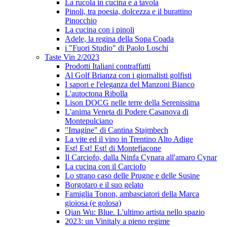
La rucola in cucina e a tavola
Pinoli, tra poesia, dolcezza e il burattino
Pinocchio
La cucina con i pinoli
Adele, la regina della Sopa Coada
i "Fuori Studio" di Paolo Loschi
Taste Vin 2/2023
Prodotti Italiani contraffatti
Al Golf Brianza con i giornalisti golfisti
I sapori e l'eleganza del Manzoni Bianco
L'autoctona Ribolla
Lison DOCG nelle terre della Serenissima
L'anima Veneta di Podere Casanova di
Montepulciano
"Imagine" di Cantina Stajmbech
La vite ed il vino in Trentino Alto Adige
Est! Est! Est! di Montefiacone
Il Carciofo, dalla Ninfa Cynara all'amaro Cynar
La cucina con il Carciofo
Lo strano caso delle Prugne e delle Susine
Borgotaro e il suo gelato
Famiglia Tonon, ambasciatori della Marca
gioiosa (e golosa)
Qian Wu: Blue. L'ultimo artista nello spazio
2023: un Vinitaly a pieno regime