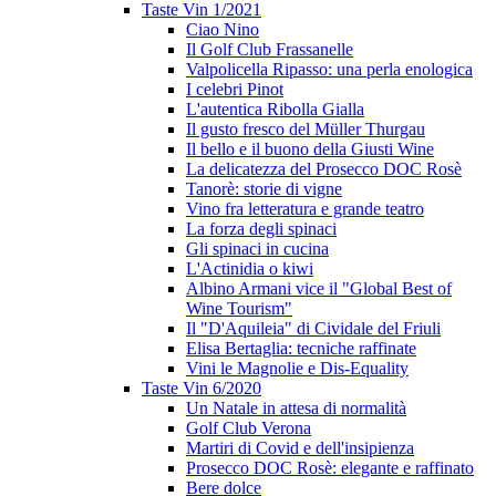
Taste Vin 1/2021
Ciao Nino
Il Golf Club Frassanelle
Valpolicella Ripasso: una perla enologica
I celebri Pinot
L'autentica Ribolla Gialla
Il gusto fresco del Müller Thurgau
Il bello e il buono della Giusti Wine
La delicatezza del Prosecco DOC Rosè
Tanorè: storie di vigne
Vino fra letteratura e grande teatro
La forza degli spinaci
Gli spinaci in cucina
L'Actinidia o kiwi
Albino Armani vice il "Global Best of
Wine Tourism"
Il "D'Aquileia" di Cividale del Friuli
Elisa Bertaglia: tecniche raffinate
Vini le Magnolie e Dis-Equality
Taste Vin 6/2020
Un Natale in attesa di normalità
Golf Club Verona
Martiri di Covid e dell'insipienza
Prosecco DOC Rosè: elegante e raffinato
Bere dolce