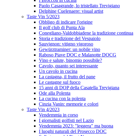
I Broccoli in cucina
Paolo Casagrande, lo tristellato Trevigiano
Delphine Cuelenaere: visual artist
Taste Vin 5/2023
Obbligo di indicare l'origine
Il golf club di Punta Ala
Conegliano-Valdobbiadene la tradizione continua
Storia e tradizione del Vespaiolo
Sauvignon: vitigno vigoroso
Gewürztraminer: un nobile vino
Raboso Piave DOC e Malanotte DOCG
Vino e salute, binomio possibile?
Cavolo, quanto sei interessante
Un cavolo in cucina
La castagna, il frutto del pane
Le castagne sul fuoco
15 anni di DOP della Casatella Trevigiana
Ode alla Polenta
La cucina con la polenta
Cinzia Vanin: memorie e colori
Taste Vin 4/2023
Vendemmia in corso
I giornalisti golfisti nel Lazio
Vendemmia 2023: "leggera" ma buona
I luoghi naturali del Prosecco DOC