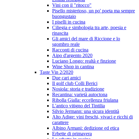
Vini con il "ritocco"
Pisello misterioso, un po' poeta ma sempre
buongustaio
I piselli in cucina
Ciliegia e simbologia tra arte, poesia e
rinascita
Gli amici del mare di Riccione e lo
sgombro reale
Racconti di cucina
Aipo d'argento 2020
Luciano Longo: realtà e finzione
Wine Shop in cantina
Taste Vin 2/2020
Due cari amici
Il golf club Colli Berici
Nosiola: storia e tradizione
Recantina: varietà autoctona
Ribolla Gialla: eccellenza friulana
L'antico vitigno del Tintilia
Silvio Jermann: una sicura identità
Alto Adige: vini freschi, vivaci e ricchi di
carattere
Albino Armani: dedizione ed etica
Erbette di primavera