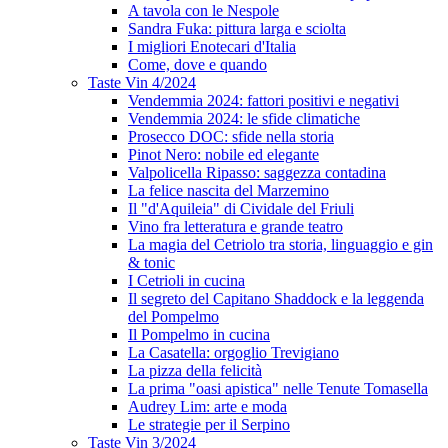
A tavola con le Nespole
Sandra Fuka: pittura larga e sciolta
I migliori Enotecari d'Italia
Come, dove e quando
Taste Vin 4/2024
Vendemmia 2024: fattori positivi e negativi
Vendemmia 2024: le sfide climatiche
Prosecco DOC: sfide nella storia
Pinot Nero: nobile ed elegante
Valpolicella Ripasso: saggezza contadina
La felice nascita del Marzemino
Il "d'Aquileia" di Cividale del Friuli
Vino fra letteratura e grande teatro
La magia del Cetriolo tra storia, linguaggio e gin
& tonic
I Cetrioli in cucina
Il segreto del Capitano Shaddock e la leggenda
del Pompelmo
Il Pompelmo in cucina
La Casatella: orgoglio Trevigiano
La pizza della felicità
La prima "oasi apistica" nelle Tenute Tomasella
Audrey Lim: arte e moda
Le strategie per il Serpino
Taste Vin 3/2024