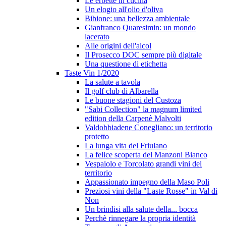
Le erbette in cucina
Un elogio all'olio d'oliva
Bibione: una bellezza ambientale
Gianfranco Quaresimin: un mondo
lacerato
Alle origini dell'alcol
Il Prosecco DOC sempre più digitale
Una questione di etichetta
Taste Vin 1/2020
La salute a tavola
Il golf club di Albarella
Le buone stagioni del Custoza
"Sabi Collection" la magnum limited
edition della Carpenè Malvolti
Valdobbiadene Conegliano: un territorio
protetto
La lunga vita del Friulano
La felice scoperta del Manzoni Bianco
Vespaiolo e Torcolato grandi vini del
territorio
Appassionato impegno della Maso Poli
Preziosi vini della "Laste Rosse" in Val di
Non
Un brindisi alla salute della... bocca
Perchè rinnegare la propria identità