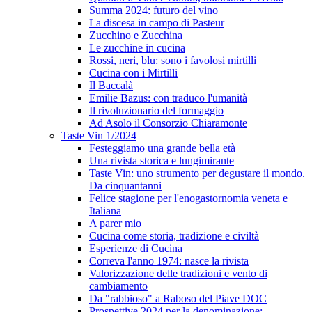
Summa 2024: futuro del vino
La discesa in campo di Pasteur
Zucchino e Zucchina
Le zucchine in cucina
Rossi, neri, blu: sono i favolosi mirtilli
Cucina con i Mirtilli
Il Baccalà
Emilie Bazus: con traduco l'umanità
Il rivoluzionario del formaggio
Ad Asolo il Consorzio Chiaramonte
Taste Vin 1/2024
Festeggiamo una grande bella età
Una rivista storica e lungimirante
Taste Vin: uno strumento per degustare il mondo.
Da cinquantanni
Felice stagione per l'enogastornomia veneta e
Italiana
A parer mio
Cucina come storia, tradizione e civiltà
Esperienze di Cucina
Correva l'anno 1974: nasce la rivista
Valorizzazione delle tradizioni e vento di
cambiamento
Da "rabbioso" a Raboso del Piave DOC
Prospettive 2024 per la denominazione: