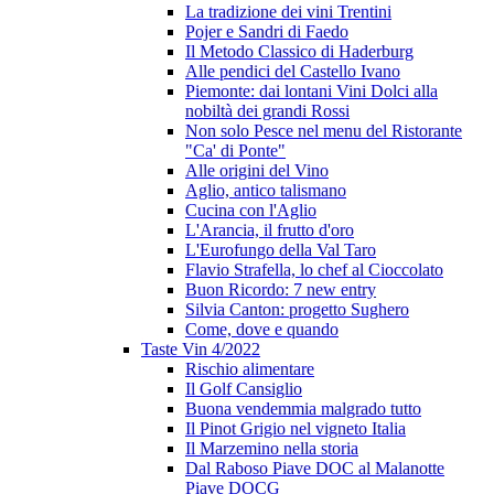
La tradizione dei vini Trentini
Pojer e Sandri di Faedo
Il Metodo Classico di Haderburg
Alle pendici del Castello Ivano
Piemonte: dai lontani Vini Dolci alla
nobiltà dei grandi Rossi
Non solo Pesce nel menu del Ristorante
"Ca' di Ponte"
Alle origini del Vino
Aglio, antico talismano
Cucina con l'Aglio
L'Arancia, il frutto d'oro
L'Eurofungo della Val Taro
Flavio Strafella, lo chef al Cioccolato
Buon Ricordo: 7 new entry
Silvia Canton: progetto Sughero
Come, dove e quando
Taste Vin 4/2022
Rischio alimentare
Il Golf Cansiglio
Buona vendemmia malgrado tutto
Il Pinot Grigio nel vigneto Italia
Il Marzemino nella storia
Dal Raboso Piave DOC al Malanotte
Piave DOCG