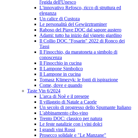
l'egida dell'Unesco
L'innovativo Refosco, ricco di struttura ed
eleganza
Un calice di Custoza
Le personalità del Gewürztraminer
Raboso del Piave DOC dal sapore austero
Adami: tutto ha inizio dal vigneto giardino
Il Collio DOC "Fosarin" 2022 di Ronco dei
Tassi
Il Finocchio, da maratoneta a simbolo di
conoscenza
Il Finocchio in cucina
Il Lampone Simbolico
Il Lampone in cucina
Tomasz Klimezyk: le fonti di ispirazione
Come, dove e quando
Taste Vin 6/2024
L'arca di Noè e il presepe
Il villaggio di Natale a Caorle
Un secolo di progresso dello Spumante Italiano
L'abbinamento cibo-vino
Trento DOC: classico per natura
Le feste natalizie con i vini dolci
I grandi vini Rossi
Prosecco solidale e "Le Manzane"