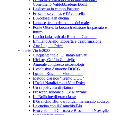
Conegliano Valdobbiadene Docg
La discesa in campo Pasteur
Fresca e selvatica: è l'Acetosella
L'Acetosella in cucina
La noce, frutto del bene e del male
Ponte Ottavi: la buona tradizione tra passato e
futuro
La ciociaria agricola Romano Cardinali
Emiliano Aiello: scoperta e trasformazione
Arte Laguna Prize
Taste Vin 6/2023
Cinquantennale! Ci siamo arrivati
Hickory Golf in Cansiglio
Annuale congresso assoenologi
L'esclusivo Amarone DOCG
I grandi Rossi del Vino Italiano
Metodo classico "Trento DOC"
I Dolci Natalizi con i Vini Dolci
Un capolavoro di Natura
Prosecco solidale a "Le Manzane"
Le Bollicine di gran classe
Il Granchio Blu: dai fondali marini allo zodiaco
La cucina con il Granchio Blu
Broccoletto di Custoza e Broccolo di Novaglie