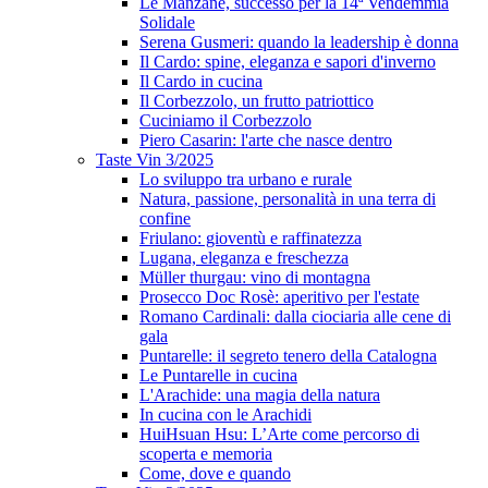
Le Manzane, successo per la 14ª Vendemmia
Solidale
Serena Gusmeri: quando la leadership è donna
Il Cardo: spine, eleganza e sapori d'inverno
Il Cardo in cucina
Il Corbezzolo, un frutto patriottico
Cuciniamo il Corbezzolo
Piero Casarin: l'arte che nasce dentro
Taste Vin 3/2025
Lo sviluppo tra urbano e rurale
Natura, passione, personalità in una terra di
confine
Friulano: gioventù e raffinatezza
Lugana, eleganza e freschezza
Müller thurgau: vino di montagna
Prosecco Doc Rosè: aperitivo per l'estate
Romano Cardinali: dalla ciociaria alle cene di
gala
Puntarelle: il segreto tenero della Catalogna
Le Puntarelle in cucina
L'Arachide: una magia della natura
In cucina con le Arachidi
HuiHsuan Hsu: L’Arte come percorso di
scoperta e memoria
Come, dove e quando