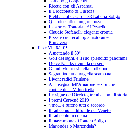
Tornano gli Asparagi
Ricette con gli Asparagi
Il Broccoletto di Custoza
Prelibata al Cacao 1183 Latteria Soligo
Quando si dice lungimiranza
La storica Trattoria "Al Pestello"
Claudio Stefanelli: elegante cromia
Pizza e cucina al top al ristorante
Primavera
Taste Vin 6/2019
Aspettando il 50°
Golf dei laghi, e il suo splendido panorama
Dolce Natale: i vini da dessert
Grandi vini rossi nella tradizione
Sagrantino: una tragedia scampata
Livon: radici Friulane
All'insegna dell'Amarone le storiche
cantine della Valpolicella
Le vigne dell'Orvieto, tremila anni di storia
I premi Carpenè 2019
Vino... e furono tutti d'accordo
Il radicchio si diffonde nel Veneto
Il radicchio in cucina
Il mascarpone di Lattera Soligo
Martondea o Martondela?