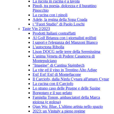
La rucola in cucina e a tavola
Pinoli, tra poesia, dolcezza e il burattino
Pinocchio
La cucina con i pinoli
Adele, la regina della Sopa Coada
i "Fuori Studio" di Paolo Loschi
Taste Vin 2/2023
Prodotti Italiani contraffatti
Al Golf Brianza con i giornalisti golfisti
I sapori e l'eleganza del Manzoni Bianco
L'autoctona Ribolla
Lison DOCG nelle terre della Serenissima
L'anima Veneta di Podere Casanova di
Montepulciano
"Imagine" di Cantina Stajmbech
La vite ed il vino in Trentino Alto Adige
Est! Est! Est! di Montefiacone
Il Carciofo, dalla Ninfa Cynara all'amaro Cynar
La cucina con il Carciofo
Lo strano caso delle Prugne e delle Susine
Borgotaro e il suo gelato
Famiglia Tonon, ambasciatori della Marca
gioiosa (e golosa)
Qian Wu: Blue. L'ultimo artista nello spazio
2023: un Vinitaly a pieno regime