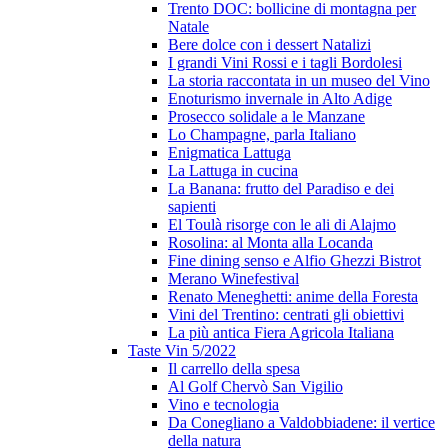
Trento DOC: bollicine di montagna per
Natale
Bere dolce con i dessert Natalizi
I grandi Vini Rossi e i tagli Bordolesi
La storia raccontata in un museo del Vino
Enoturismo invernale in Alto Adige
Prosecco solidale a le Manzane
Lo Champagne, parla Italiano
Enigmatica Lattuga
La Lattuga in cucina
La Banana: frutto del Paradiso e dei
sapienti
El Toulà risorge con le ali di Alajmo
Rosolina: al Monta alla Locanda
Fine dining senso e Alfio Ghezzi Bistrot
Merano Winefestival
Renato Meneghetti: anime della Foresta
Vini del Trentino: centrati gli obiettivi
La più antica Fiera Agricola Italiana
Taste Vin 5/2022
Il carrello della spesa
Al Golf Chervò San Vigilio
Vino e tecnologia
Da Conegliano a Valdobbiadene: il vertice
della natura