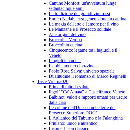
Cantine Monfort: un'avventura lunga
settantacinque anni
La tradizione dei grandi vini rossi
Enrico Nadal: terza generazione in cantina
La magia dell'arte e l'amore per il vino
Le Manzane e il Prosecco solidale
Alle origini del vino
Broccoli a Verona
Broccoli in cucina
Cinquecento: legame tra i fagiuoli e il
Veneto
I fagioli in cucina
L'abbinamento cibo-vino
Paolo Rosa Salva: universo spaziale
Dualitudine il romanzo di Marco Reginelli
Taste Vin 5/2020
Prima di tutto la salute
Il golf "Ca' Amata" a Castelfranco Veneto
Balbinot: valori e rapporti umani per uscire
dalla crisi
Le colline dell'Unesco nelle terre del
Prosecco Superiore DOCG
L'Aglianico del Taburno e la Falanghina
Friulano: unico e autentico
Lison e Lison classico