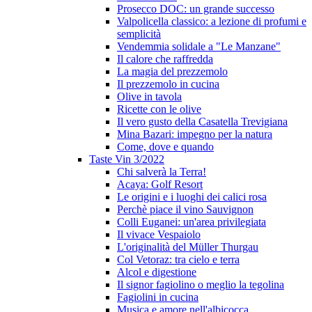
Prosecco DOC: un grande successo
Valpolicella classico: a lezione di profumi e
semplicità
Vendemmia solidale a "Le Manzane"
Il calore che raffredda
La magia del prezzemolo
Il prezzemolo in cucina
Olive in tavola
Ricette con le olive
Il vero gusto della Casatella Trevigiana
Mina Bazari: impegno per la natura
Come, dove e quando
Taste Vin 3/2022
Chi salverà la Terra!
Acaya: Golf Resort
Le origini e i luoghi dei calici rosa
Perchè piace il vino Sauvignon
Colli Euganei: un'area privilegiata
Il vivace Vespaiolo
L'originalità del Müller Thurgau
Col Vetoraz: tra cielo e terra
Alcol e digestione
Il signor fagiolino o meglio la tegolina
Fagiolini in cucina
Musica e amore nell'albicocca