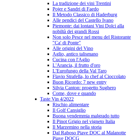
La tradizione dei vini Trentini
Pojer e Sandri di Faedo
Il Metodo Classico di Haderburg
Alle pendici del Castello Ivano
Piemonte: dai lontani Vini Dolci alla
nobiltà dei grandi Rossi
Non solo Pesce nel menu del Ristorante
"Ca' di Ponte"
Alle origini del Vino
Aglio, antico talismano
Cucina con l'Aglio
L'Arancia, il frutto d'oro
L'Eurofungo della Val Taro
Flavio Strafella, lo chef al Cioccolato
Buon Ricordo: 7 new entry
Silvia Canton: progetto Sughero
Come, dove e quando
Taste Vin 4/2022
Rischio alimentare
Il Golf Cansiglio
Buona vendemmia malgrado tutto
Il Pinot Grigio nel vigneto Italia
Il Marzemino nella storia
Dal Raboso Piave DOC al Malanotte
Piave DOCG