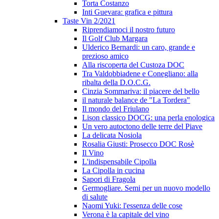
Torta Costanzo
Inti Guevara: grafica e pittura
Taste Vin 2/2021
Riprendiamoci il nostro futuro
Il Golf Club Margara
Ulderico Bernardi: un caro, grande e
prezioso amico
Alla riscoperta del Custoza DOC
Tra Valdobbiadene e Conegliano: alla
ribalta della D.O.C.G.
Cinzia Sommariva: il piacere del bello
il naturale balance de "La Tordera"
Il mondo del Friulano
Lison classico DOCG: una perla enologica
Un vero autoctono delle terre del Piave
La delicata Nosiola
Rosalia Giusti: Prosecco DOC Rosè
Il Vino
L'indispensabile Cipolla
La Cipolla in cucina
Sapori di Fragola
Germogliare. Semi per un nuovo modello
di salute
Naomi Yuki: l'essenza delle cose
Verona è la capitale del vino