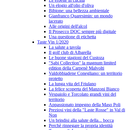
Le erbette in cucina
Un elogio all'olio d'oliva
Bibione: una bellezza ambientale
Gianfranco Quaresimin: un mondo
lacerato
Alle origini dell'alcol
Il Prosecco DOC sempre più digitale
Una questione di etichetta
Taste Vin 1/2020
La salute a tavola
Il golf club di Albarella
Le buone stagioni del Custoza
"Sabi Collection" la magnum limited
edition della Carpenè Malvolti
Valdobbiadene Conegliano: un territorio
protetto
La lunga vita del Friulano
La felice scoperta del Manzoni Bianco
Vespaiolo e Torcolato grandi vini del
territorio
Appassionato impegno della Maso Poli
Preziosi vini della "Laste Rosse" in Val di
Non
Un brindisi alla salute della... bocca
Perchè rinnegare la propria identità