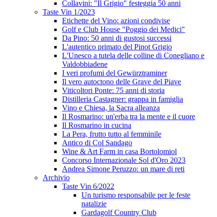
Collavini: "Il Grigio" festeggia 50 anni
Taste Vin 1/2023
Etichette del Vino: azioni condivise
Golf e Club House "Poggio dei Medici"
Da Pino: 50 anni di gustosi successi
L'autentico primato del Pinot Grigio
L'Unesco a tutela delle colline di Conegliano e
Valdobbiadene
I veri profumi del Gewürztraminer
Il vero autoctono delle Grave del Piave
Viticoltori Ponte: 75 anni di storia
Distilleria Castagner: grappa in famiglia
Vino e Chiesa, la Sacra alleanza
Il Rosmarino: un'erba tra la mente e il cuore
Il Rosmarino in cucina
La Pera, frutto tutto al femminile
Antico di Col Sandago
Wine & Art Farm in casa Bortolomiol
Concorso Internazionale Sol d'Oro 2023
Andrea Simone Peruzzo: un mare di reti
Archivio
Taste Vin 6/2022
Un turismo responsabile per le feste
natalizie
Gardagolf Country Club