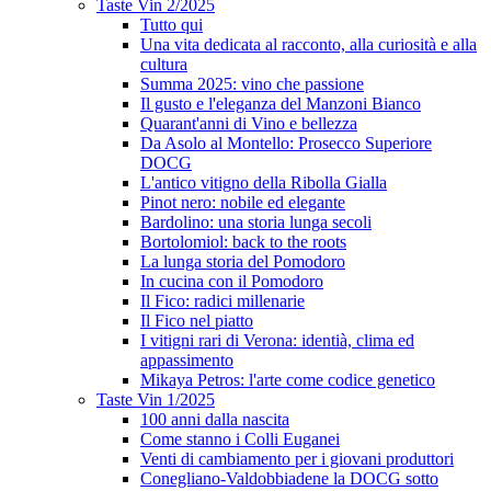
Taste Vin 2/2025
Tutto qui
Una vita dedicata al racconto, alla curiosità e alla
cultura
Summa 2025: vino che passione
Il gusto e l'eleganza del Manzoni Bianco
Quarant'anni di Vino e bellezza
Da Asolo al Montello: Prosecco Superiore
DOCG
L'antico vitigno della Ribolla Gialla
Pinot nero: nobile ed elegante
Bardolino: una storia lunga secoli
Bortolomiol: back to the roots
La lunga storia del Pomodoro
In cucina con il Pomodoro
Il Fico: radici millenarie
Il Fico nel piatto
I vitigni rari di Verona: identià, clima ed
appassimento
Mikaya Petros: l'arte come codice genetico
Taste Vin 1/2025
100 anni dalla nascita
Come stanno i Colli Euganei
Venti di cambiamento per i giovani produttori
Conegliano-Valdobbiadene la DOCG sotto