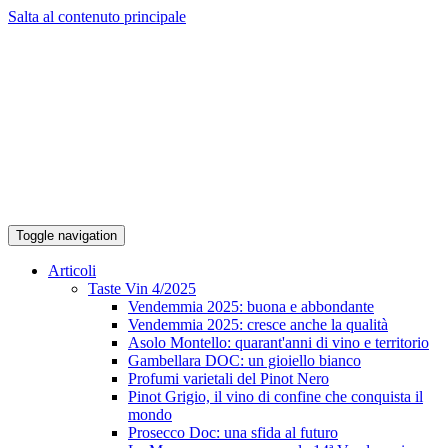
Salta al contenuto principale
Toggle navigation
Articoli
Taste Vin 4/2025
Vendemmia 2025: buona e abbondante
Vendemmia 2025: cresce anche la qualità
Asolo Montello: quarant'anni di vino e territorio
Gambellara DOC: un gioiello bianco
Profumi varietali del Pinot Nero
Pinot Grigio, il vino di confine che conquista il
mondo
Prosecco Doc: una sfida al futuro