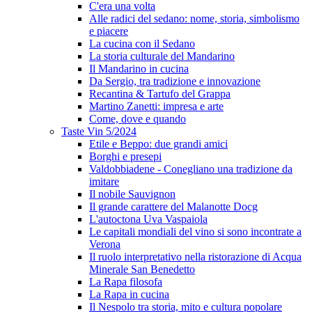
C'era una volta
Alle radici del sedano: nome, storia, simbolismo
e piacere
La cucina con il Sedano
La storia culturale del Mandarino
Il Mandarino in cucina
Da Sergio, tra tradizione e innovazione
Recantina & Tartufo del Grappa
Martino Zanetti: impresa e arte
Come, dove e quando
Taste Vin 5/2024
Etile e Beppo: due grandi amici
Borghi e presepi
Valdobbiadene - Conegliano una tradizione da
imitare
Il nobile Sauvignon
Il grande carattere del Malanotte Docg
L'autoctona Uva Vaspaiola
Le capitali mondiali del vino si sono incontrate a
Verona
Il ruolo interpretativo nella ristorazione di Acqua
Minerale San Benedetto
La Rapa filosofa
La Rapa in cucina
Il Nespolo tra storia, mito e cultura popolare