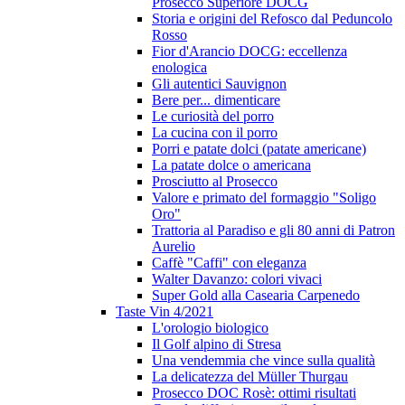
Prosecco Superiore DOCG
Storia e origini del Refosco dal Peduncolo
Rosso
Fior d'Arancio DOCG: eccellenza
enologica
Gli autentici Sauvignon
Bere per... dimenticare
Le curiosità del porro
La cucina con il porro
Porri e patate dolci (patate americane)
La patate dolce o americana
Prosciutto al Prosecco
Valore e primato del formaggio "Soligo
Oro"
Trattoria al Paradiso e gli 80 anni di Patron
Aurelio
Caffè "Caffi" con eleganza
Walter Davanzo: colori vivaci
Super Gold alla Casearia Carpenedo
Taste Vin 4/2021
L'orologio biologico
Il Golf alpino di Stresa
Una vendemmia che vince sulla qualità
La delicatezza del Müller Thurgau
Prosecco DOC Rosè: ottimi risultati