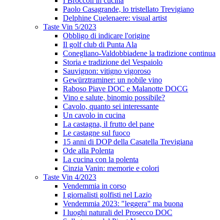
I Broccoli in cucina
Paolo Casagrande, lo tristellato Trevigiano
Delphine Cuelenaere: visual artist
Taste Vin 5/2023
Obbligo di indicare l'origine
Il golf club di Punta Ala
Conegliano-Valdobbiadene la tradizione continua
Storia e tradizione del Vespaiolo
Sauvignon: vitigno vigoroso
Gewürztraminer: un nobile vino
Raboso Piave DOC e Malanotte DOCG
Vino e salute, binomio possibile?
Cavolo, quanto sei interessante
Un cavolo in cucina
La castagna, il frutto del pane
Le castagne sul fuoco
15 anni di DOP della Casatella Trevigiana
Ode alla Polenta
La cucina con la polenta
Cinzia Vanin: memorie e colori
Taste Vin 4/2023
Vendemmia in corso
I giornalisti golfisti nel Lazio
Vendemmia 2023: "leggera" ma buona
I luoghi naturali del Prosecco DOC