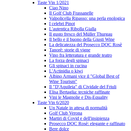
Taste Vin 1/2021
Ciao Nino
Il Golf Club Frassanelle
Valpolicella Ripasso: una perla enologica
I celebri Pinot
L'autentica Ribolla Gialla
Il gusto fresco del Müller Thurgau
Il bello e il buono della Giusti Wine
La delicatezza del Prosecco DOC Rosè
Tanorè: storie di vigne
Vino fra letteratura e grande teatro
La forza degli spinaci
Gli spinaci in cucina
L'Actinidia o kiwi
Albino Armani vice il "Global Best of
Wine Tourism"
Il "D'Aquileia" di Cividale del Friuli
Elisa Bertaglia: tecniche raffinate
Vini le Magnolie e Dis-Equality
Taste Vin 6/2020
Un Natale in attesa di normalità
Golf Club Verona
Martiri di Covid e dell'insipienza
Prosecco DOC Rosè: elegante e raffinato
Bere dolce