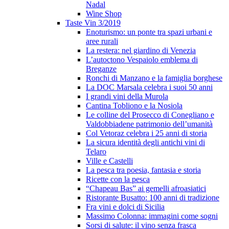
Nadal
Wine Shop
Taste Vin 3/2019
Enoturismo: un ponte tra spazi urbani e
aree rurali
La restera: nel giardino di Venezia
L’autoctono Vespaiolo emblema di
Breganze
Ronchi di Manzano e la famiglia borghese
La DOC Marsala celebra i suoi 50 anni
I grandi vini della Murola
Cantina Tobliono e la Nosiola
Le colline del Prosecco di Conegliano e
Valdobbiadene patrimonio dell’umanità
Col Vetoraz celebra i 25 anni di storia
La sicura identità degli antichi vini di
Telaro
Ville e Castelli
La pesca tra poesia, fantasia e storia
Ricette con la pesca
“Chapeau Bas” ai gemelli afroasiatici
Ristorante Busatto: 100 anni di tradizione
Fra vini e dolci di Sicilia
Massimo Colonna: immagini come sogni
Sorsi di salute: il vino senza frasca