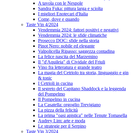
A tavola con le Nespole
Sandra Fuka: pittura larga e sciolta
I migliori Enotecari d'Italia
Come, dove e quando
Taste Vin 4/2024
Vendemmia 2024: fattori positivi e negativi
Vendemmia 2024: le sfide climatiche
Prosecco DOC: sfide nella storia
Pinot Nero: nobile ed elegante
Valpolicella Ripasso: saggezza contadina
La felice nascita del Marzemino
Il "d'Aquileia" di Cividale del Friuli
Vino fra letteratura e grande teatro
La magia del Cetriolo tra storia, linguaggio e gin
& tonic
I Cetrioli in cucina
Il segreto del Capitano Shaddock e la leggenda
del Pompelmo
Il Pompelmo in cucina
La Casatella: orgoglio Trevigiano
La pizza della felicità
La prima "oasi apistica" nelle Tenute Tomasella
Audrey Lim: arte e moda
Le strategie per il Serpino
Taste Vin 3/2024