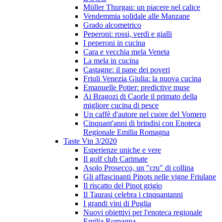
Müller Thurgau: un piacere nel calice
Vendemmia solidale alle Manzane
Grado alcometrico
Peperoni: rossi, verdi e gialli
I peperoni in cucina
Cara e vecchia mela Veneta
La mela in cucina
Castagne: il pane dei poveri
Friuli Venezia Giulia: la nuova cucina
Emanuelle Potier: predictive muse
Ai Bragozi di Caorle il primato della
migliore cucina di pesce
Un caffè d'autore nel cuore del Vomero
Cinquant'anni di brindisi con Enoteca
Regionale Emilia Romagna
Taste Vin 3/2020
Esperienze uniche e vere
Il golf club Carimate
Asolo Prosecco, un "cru" di collina
Gli affascinanti Pinots nelle vigne Friulane
Il riscatto del Pinot grigio
Il Taurasi celebra i cinquantanni
I grandi vini di Puglia
Nuovi obiettivi per l'enoteca regionale
Emilia Romagna