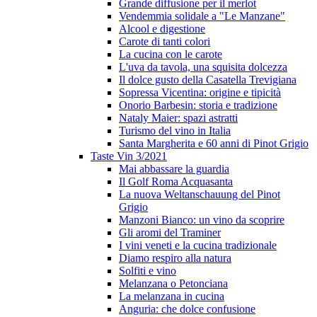
Grande diffusione per il merlot
Vendemmia solidale a "Le Manzane"
Alcool e digestione
Carote di tanti colori
La cucina con le carote
L'uva da tavola, una squisita dolcezza
Il dolce gusto della Casatella Trevigiana
Sopressa Vicentina: origine e tipicità
Onorio Barbesin: storia e tradizione
Nataly Maier: spazi astratti
Turismo del vino in Italia
Santa Margherita e 60 anni di Pinot Grigio
Taste Vin 3/2021
Mai abbassare la guardia
Il Golf Roma Acquasanta
La nuova Weltanschauung del Pinot
Grigio
Manzoni Bianco: un vino da scoprire
Gli aromi del Traminer
I vini veneti e la cucina tradizionale
Diamo respiro alla natura
Solfiti e vino
Melanzana o Petonciana
La melanzana in cucina
Anguria: che dolce confusione