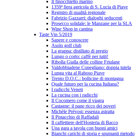
Il finocchietto marino
1359ª fiera agricola di S. Lucia di Piave
Registro di qualità regionale
Fabrizio Gazzarri: dialoghi seducenti
Prosecco solidale: le Manzane per la SLA
Wine Shop in cantina
Taste Vin 5/2019
Sapere e conoscere
Asolo golf club
La grappa: distillato di pregio
Lungo o corto: caffè per tutti!
Ribolla Gialla delle colline Friulane
Valdobbiadene Conegliano: doppia tutela
Lunga vita al Raboso Piave
Trento D.O.C.: bollicine di montagna
Quale futuro per la cucina Italiana?
I radicchi Veneti
La cucina con i radicchi
Il Cocomero come il viagra
Castagne: il pane ricco dei poveri
Michèle Prévost: essenza astratta
Il Pistacchio di Raffadali
Il caffettiere dell'Hosteria di Bacco
Una gara a tavola con buoni amici
Bianchi carichi di storia e spumanti metodo