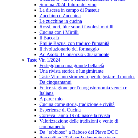
Summa 2024: futuro del vino
La discesa in campo di Pasteur
Zucchino e Zucchina
Le zucchine in cucina
Rossi, neri, blu: sono i favolosi mirtilli
Cucina con i Mirtilli
Il Baccalà
Emilie Bazus: con traduco l'umanità
Il rivoluzionario del formaggio
Ad Asolo il Consorzio Chiaramonte
Taste Vin 1/2024
Festeggiamo una grande bella età
Una rivista storica e lungimirante
Taste Vin: uno strumento per degustare il mondo.
Da cinquantanni
Felice stagione per l'enogastornomia veneta e
Italiana
A parer mio
Cucina come storia, tradizione e civiltà
Esperienze di Cucina
Correva l'anno 1974: nasce la rivista
Valorizzazione delle tradizioni e vento di
cambiamento
Da "rabbioso" a Raboso del Piave DOC
Prospettive 2024 per la denominazione: