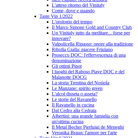
L'atteso ritorno del Vinitaly
Come, dove e quando
Taste Vin 1/2022
L'orologio del tempo
Il Marco Simone Gold and Country Club
Un Vinitaly tutto da meditare... forse per
innovare?
Valpolicella Ripasso: onore alla tradizione
Ribolla Gialla: piacere Friulano
Prosecco DOC: l'effervescenza di una
denominazione
Gli ottimi Pinot
I luoghi del Raboso Piave DOC e del
Malanotte DOCG
La storia Trentina del Nosiola
Le Manzane: spirito green
L'alcol disseta o asseta?
Le storie del Ravanello
Il Ravanello in cucina
Dal Cedro alla Cedrata
Albertini: una grande famiglia con
un'ottima cucina
Il Metal Becher Pierluigi de Meneghi
Veronika Braun: l'amore per l'arte