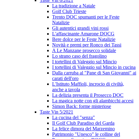
Taste Vin 6/2021
La tradizione a Natale
Golf Club Trieste
Trento DOC spumanti per le Feste
Natalizie
Gli autentici grandi vini rossi
L'affascinante Amarone DOCG
Bere dolce per le Feste Natalizie
Novità e premi per Ronco dei Tassi
A Le Manzane prosecco solidale
Lo strano caso del fragolino
I tortellini di Valeggio sul Mincio
I tortellini di Valeggio sul Mincio in cucina
Dalla carruba al "Pane di San Giovanni" ai
carati dell'oro
L'Istituto Maffioli, incrocio di civiltà,
anche a tavola
La delizia presenta il Prosecco DOC
La magica notte con gli alambicchi accesi
Simon Back: forme misteriose
Taste Vin 5/2021
La cucina del "senza"
Il Golf Club Paradiso del Garda
La felice dimora del Marzemino
Patrimonio "Unesco" le colline del