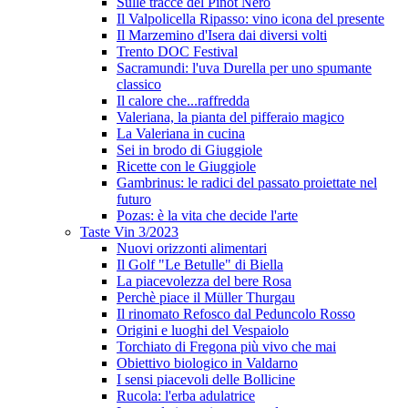
Sulle tracce del Pinot Nero
Il Valpolicella Ripasso: vino icona del presente
Il Marzemino d'Isera dai diversi volti
Trento DOC Festival
Sacramundi: l'uva Durella per uno spumante
classico
Il calore che...raffredda
Valeriana, la pianta del pifferaio magico
La Valeriana in cucina
Sei in brodo di Giuggiole
Ricette con le Giuggiole
Gambrinus: le radici del passato proiettate nel
futuro
Pozas: è la vita che decide l'arte
Taste Vin 3/2023
Nuovi orizzonti alimentari
Il Golf "Le Betulle" di Biella
La piacevolezza del bere Rosa
Perchè piace il Müller Thurgau
Il rinomato Refosco dal Peduncolo Rosso
Origini e luoghi del Vespaiolo
Torchiato di Fregona più vivo che mai
Obiettivo biologico in Valdarno
I sensi piacevoli delle Bollicine
Rucola: l'erba adulatrice