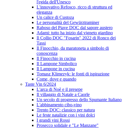
l'egida dell'Unesco
L'innovativo Refosco, ricco di struttura ed
eleganza
Un calice di Custoza
Le personalità del Gewürztraminer
Raboso del Piave DOC dal sapore austero
Adami: tutto ha inizio dal vigneto giardino
Il Collio DOC "Fosarin" 2022 di Ronco dei
Tassi
Il Finocchio, da maratoneta a simbolo di
conoscenza
Il Finocchio in cucina
Il Lampone Simbolico
Il Lampone in cucina
Tomasz Klimezyk: le fonti di ispirazione
Come, dove e quando
Taste Vin 6/2024
L'arca di Noè e il presepe
Il villaggio di Natale a Caorle
Un secolo di progresso dello Spumante Italiano
L'abbinamento cibo-vino
Trento DOC: classico per natura
Le feste natalizie con i vini dolci
I grandi vini Rossi
Prosecco solidale e "Le Manzane"