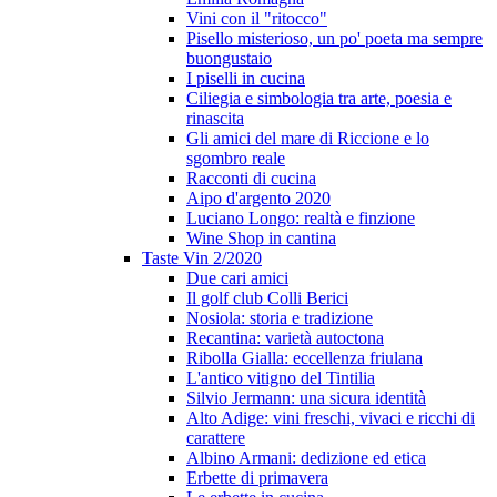
Vini con il "ritocco"
Pisello misterioso, un po' poeta ma sempre
buongustaio
I piselli in cucina
Ciliegia e simbologia tra arte, poesia e
rinascita
Gli amici del mare di Riccione e lo
sgombro reale
Racconti di cucina
Aipo d'argento 2020
Luciano Longo: realtà e finzione
Wine Shop in cantina
Taste Vin 2/2020
Due cari amici
Il golf club Colli Berici
Nosiola: storia e tradizione
Recantina: varietà autoctona
Ribolla Gialla: eccellenza friulana
L'antico vitigno del Tintilia
Silvio Jermann: una sicura identità
Alto Adige: vini freschi, vivaci e ricchi di
carattere
Albino Armani: dedizione ed etica
Erbette di primavera