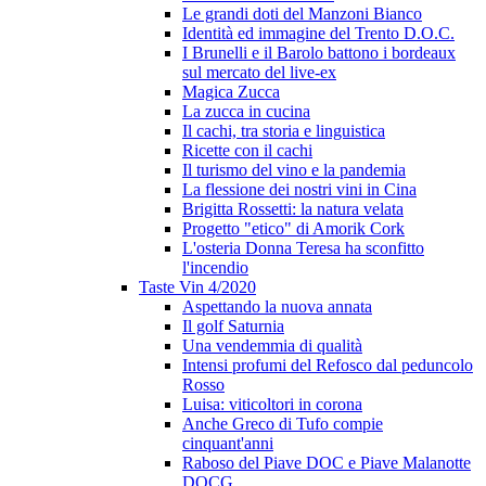
Le grandi doti del Manzoni Bianco
Identità ed immagine del Trento D.O.C.
I Brunelli e il Barolo battono i bordeaux
sul mercato del live-ex
Magica Zucca
La zucca in cucina
Il cachi, tra storia e linguistica
Ricette con il cachi
Il turismo del vino e la pandemia
La flessione dei nostri vini in Cina
Brigitta Rossetti: la natura velata
Progetto "etico" di Amorik Cork
L'osteria Donna Teresa ha sconfitto
l'incendio
Taste Vin 4/2020
Aspettando la nuova annata
Il golf Saturnia
Una vendemmia di qualità
Intensi profumi del Refosco dal peduncolo
Rosso
Luisa: viticoltori in corona
Anche Greco di Tufo compie
cinquant'anni
Raboso del Piave DOC e Piave Malanotte
DOCG