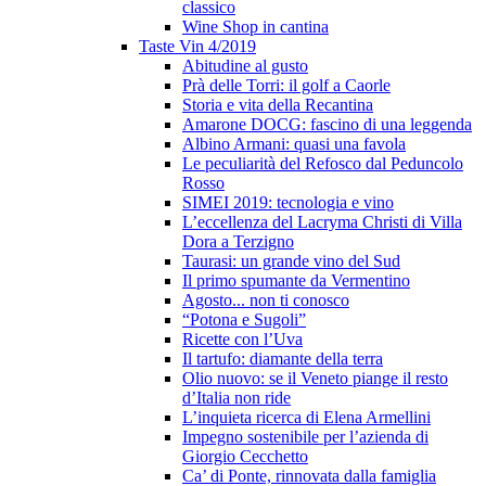
classico
Wine Shop in cantina
Taste Vin 4/2019
Abitudine al gusto
Prà delle Torri: il golf a Caorle
Storia e vita della Recantina
Amarone DOCG: fascino di una leggenda
Albino Armani: quasi una favola
Le peculiarità del Refosco dal Peduncolo
Rosso
SIMEI 2019: tecnologia e vino
L’eccellenza del Lacryma Christi di Villa
Dora a Terzigno
Taurasi: un grande vino del Sud
Il primo spumante da Vermentino
Agosto... non ti conosco
“Potona e Sugoli”
Ricette con l’Uva
Il tartufo: diamante della terra
Olio nuovo: se il Veneto piange il resto
d’Italia non ride
L’inquieta ricerca di Elena Armellini
Impegno sostenibile per l’azienda di
Giorgio Cecchetto
Ca’ di Ponte, rinnovata dalla famiglia