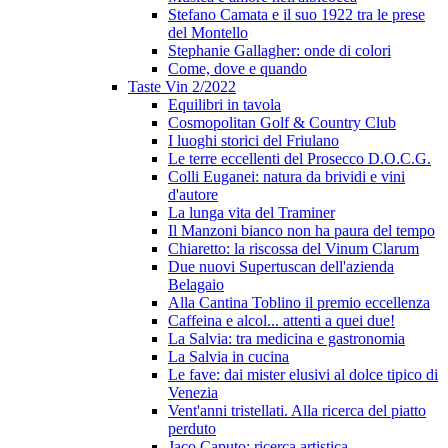
Stefano Camata e il suo 1922 tra le prese
del Montello
Stephanie Gallagher: onde di colori
Come, dove e quando
Taste Vin 2/2022
Equilibri in tavola
Cosmopolitan Golf & Country Club
I luoghi storici del Friulano
Le terre eccellenti del Prosecco D.O.C.G.
Colli Euganei: natura da brividi e vini
d'autore
La lunga vita del Traminer
Il Manzoni bianco non ha paura del tempo
Chiaretto: la riscossa del Vinum Clarum
Due nuovi Supertuscan dell'azienda
Belagaio
Alla Cantina Toblino il premio eccellenza
Caffeina e alcol... attenti a quei due!
La Salvia: tra medicina e gastronomia
La Salvia in cucina
Le fave: dai mister elusivi al dolce tipico di
Venezia
Vent'anni tristellati. Alla ricerca del piatto
perduto
Jaco Caputo: ricerca artistica