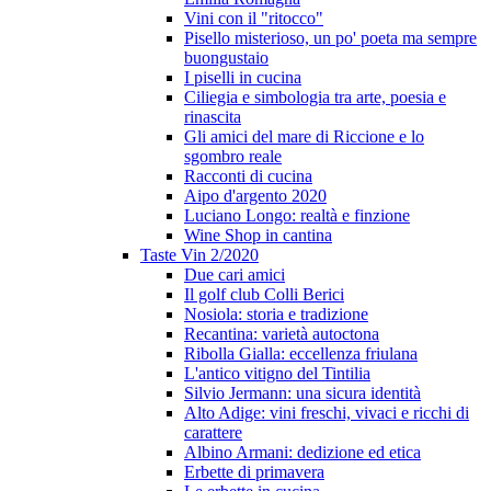
Vini con il "ritocco"
Pisello misterioso, un po' poeta ma sempre
buongustaio
I piselli in cucina
Ciliegia e simbologia tra arte, poesia e
rinascita
Gli amici del mare di Riccione e lo
sgombro reale
Racconti di cucina
Aipo d'argento 2020
Luciano Longo: realtà e finzione
Wine Shop in cantina
Taste Vin 2/2020
Due cari amici
Il golf club Colli Berici
Nosiola: storia e tradizione
Recantina: varietà autoctona
Ribolla Gialla: eccellenza friulana
L'antico vitigno del Tintilia
Silvio Jermann: una sicura identità
Alto Adige: vini freschi, vivaci e ricchi di
carattere
Albino Armani: dedizione ed etica
Erbette di primavera