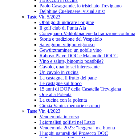
I Broccoli in cucina
Paolo Casagrande, lo tristellato Trevigiano
Delphine Cuelenaere: visual artist
Taste Vin 5/2023
Obbligo di indicare l'origine
Il golf club di Punta Ala
Conegliano-Valdobbiadene la tradizione continua
Storia e tradizione del Vespaiolo
Sauvignon: vitigno vigoroso
Gewürztraminer: un nobile vino
Raboso Piave DOC e Malanotte DOCG
Vino e salute, binomio possibile?
Cavolo, quanto sei interessante
Un cavolo in cucina
La castagna, il frutto del pane
Le castagne sul fuoco
15 anni di DOP della Casatella Trevigiana
Ode alla Polenta
La cucina con la polenta
Cinzia Vanin: memorie e colori
Taste Vin 4/2023
Vendemmia in corso
I giornalisti golfisti nel Lazio
Vendemmia 2023: "leggera" ma buona
I luoghi naturali del Prosecco DOC