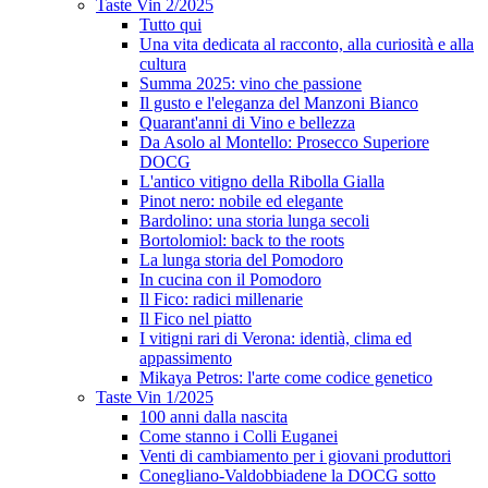
Taste Vin 2/2025
Tutto qui
Una vita dedicata al racconto, alla curiosità e alla
cultura
Summa 2025: vino che passione
Il gusto e l'eleganza del Manzoni Bianco
Quarant'anni di Vino e bellezza
Da Asolo al Montello: Prosecco Superiore
DOCG
L'antico vitigno della Ribolla Gialla
Pinot nero: nobile ed elegante
Bardolino: una storia lunga secoli
Bortolomiol: back to the roots
La lunga storia del Pomodoro
In cucina con il Pomodoro
Il Fico: radici millenarie
Il Fico nel piatto
I vitigni rari di Verona: identià, clima ed
appassimento
Mikaya Petros: l'arte come codice genetico
Taste Vin 1/2025
100 anni dalla nascita
Come stanno i Colli Euganei
Venti di cambiamento per i giovani produttori
Conegliano-Valdobbiadene la DOCG sotto