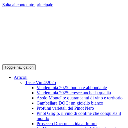
Salta al contenuto principale
Toggle navigation
Articoli
Taste Vin 4/2025
Vendemmia 2025: buona e abbondante
Vendemmia 2025: cresce anche la qualità
Asolo Montello: quarant'anni di vino e territorio
Gambellara DOC: un gioiello bianco
Profumi varietali del Pinot Nero
Pinot Grigio, il vino di confine che conquista il
mondo
Prosecco Doc: una sfida al futuro