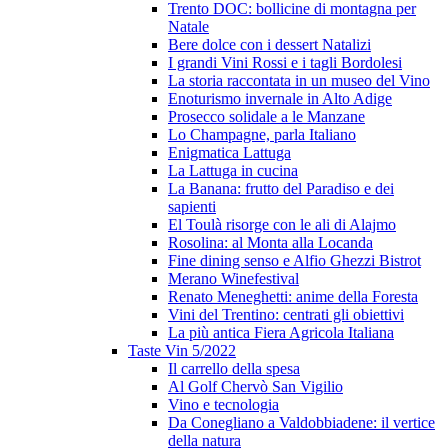
Trento DOC: bollicine di montagna per
Natale
Bere dolce con i dessert Natalizi
I grandi Vini Rossi e i tagli Bordolesi
La storia raccontata in un museo del Vino
Enoturismo invernale in Alto Adige
Prosecco solidale a le Manzane
Lo Champagne, parla Italiano
Enigmatica Lattuga
La Lattuga in cucina
La Banana: frutto del Paradiso e dei
sapienti
El Toulà risorge con le ali di Alajmo
Rosolina: al Monta alla Locanda
Fine dining senso e Alfio Ghezzi Bistrot
Merano Winefestival
Renato Meneghetti: anime della Foresta
Vini del Trentino: centrati gli obiettivi
La più antica Fiera Agricola Italiana
Taste Vin 5/2022
Il carrello della spesa
Al Golf Chervò San Vigilio
Vino e tecnologia
Da Conegliano a Valdobbiadene: il vertice
della natura