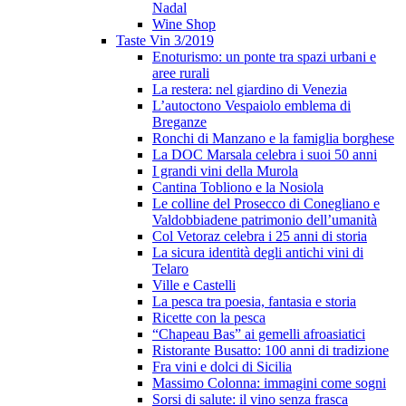
Nadal
Wine Shop
Taste Vin 3/2019
Enoturismo: un ponte tra spazi urbani e
aree rurali
La restera: nel giardino di Venezia
L’autoctono Vespaiolo emblema di
Breganze
Ronchi di Manzano e la famiglia borghese
La DOC Marsala celebra i suoi 50 anni
I grandi vini della Murola
Cantina Tobliono e la Nosiola
Le colline del Prosecco di Conegliano e
Valdobbiadene patrimonio dell’umanità
Col Vetoraz celebra i 25 anni di storia
La sicura identità degli antichi vini di
Telaro
Ville e Castelli
La pesca tra poesia, fantasia e storia
Ricette con la pesca
“Chapeau Bas” ai gemelli afroasiatici
Ristorante Busatto: 100 anni di tradizione
Fra vini e dolci di Sicilia
Massimo Colonna: immagini come sogni
Sorsi di salute: il vino senza frasca