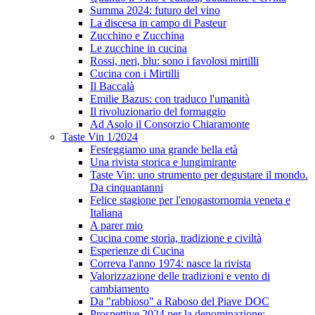
Summa 2024: futuro del vino
La discesa in campo di Pasteur
Zucchino e Zucchina
Le zucchine in cucina
Rossi, neri, blu: sono i favolosi mirtilli
Cucina con i Mirtilli
Il Baccalà
Emilie Bazus: con traduco l'umanità
Il rivoluzionario del formaggio
Ad Asolo il Consorzio Chiaramonte
Taste Vin 1/2024
Festeggiamo una grande bella età
Una rivista storica e lungimirante
Taste Vin: uno strumento per degustare il mondo.
Da cinquantanni
Felice stagione per l'enogastornomia veneta e
Italiana
A parer mio
Cucina come storia, tradizione e civiltà
Esperienze di Cucina
Correva l'anno 1974: nasce la rivista
Valorizzazione delle tradizioni e vento di
cambiamento
Da "rabbioso" a Raboso del Piave DOC
Prospettive 2024 per la denominazione: