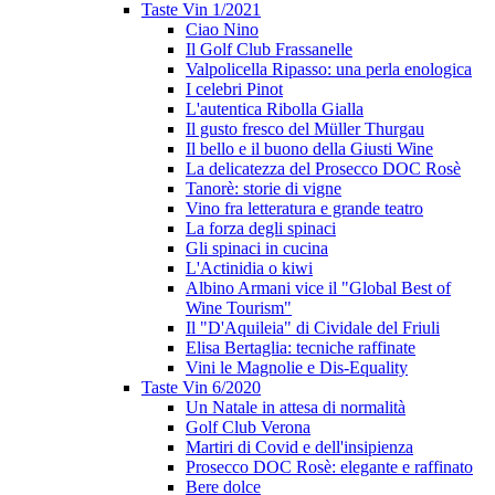
Taste Vin 1/2021
Ciao Nino
Il Golf Club Frassanelle
Valpolicella Ripasso: una perla enologica
I celebri Pinot
L'autentica Ribolla Gialla
Il gusto fresco del Müller Thurgau
Il bello e il buono della Giusti Wine
La delicatezza del Prosecco DOC Rosè
Tanorè: storie di vigne
Vino fra letteratura e grande teatro
La forza degli spinaci
Gli spinaci in cucina
L'Actinidia o kiwi
Albino Armani vice il "Global Best of
Wine Tourism"
Il "D'Aquileia" di Cividale del Friuli
Elisa Bertaglia: tecniche raffinate
Vini le Magnolie e Dis-Equality
Taste Vin 6/2020
Un Natale in attesa di normalità
Golf Club Verona
Martiri di Covid e dell'insipienza
Prosecco DOC Rosè: elegante e raffinato
Bere dolce