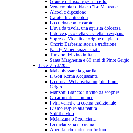
Grande diffusione per il merlot
Vendemmia solidale a "Le Manzane"
Alcool e digestione
Carote di tanti colori
La cucina con le carote
L'uva da tavola, una squisita dolcezza
Il dolce gusto della Casatella Trevigiana
Sopressa Vicentina: origine e tipicità
Onorio Barbesin: storia e tradizione
Nataly Maier: spazi astratti
Turismo del vino in Italia
Santa Margherita e 60 anni di Pinot Grigio
Taste Vin 3/2021
Mai abbassare la guardia
Il Golf Roma Acquasanta
La nuova Weltanschauung del Pinot
Grigio
Manzoni Bianco: un vino da scoprire
Gli aromi del Traminer
I vini veneti e la cucina tradizionale
Diamo respiro alla natura
Solfiti e vino
Melanzana o Petonciana
La melanzana in cucina
Anguria: che dolce confusione