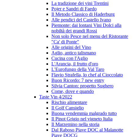
La tradizione dei vini Trentini
Pojer e Sandri di Faedo
Il Metodo Classico di Haderburg
Alle pendici del Castello Ivano
Piemonte: dai lontani Vini Dolci alla
nobiltà dei grandi Rossi
Non solo Pesce nel menu del Ristorante
"Ca' di Ponte"
Alle origini del Vino
Aglio, antico talismano
Cucina con l'Aglio
L'Arancia, il frutto d'oro
L'Eurofungo della Val Taro
Flavio Strafella, lo chef al Cioccolato
Buon Ricordo: 7 new entry
Silvia Canton: progetto Sughero
Come, dove e quando
Taste Vin 4/2022
Rischio alimentare
Il Golf Cansiglio
Buona vendemmia malgrado tutto
Il Pinot Grigio nel vigneto Italia
Il Marzemino nella storia
Dal Raboso Piave DOC al Malanotte
Piave DOCG