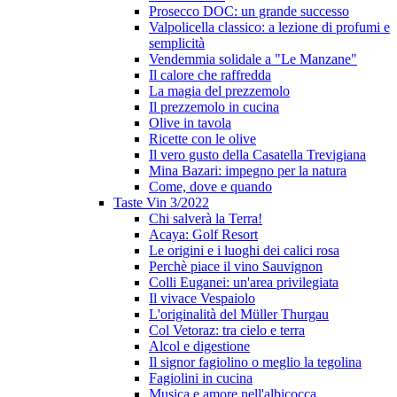
Prosecco DOC: un grande successo
Valpolicella classico: a lezione di profumi e
semplicità
Vendemmia solidale a "Le Manzane"
Il calore che raffredda
La magia del prezzemolo
Il prezzemolo in cucina
Olive in tavola
Ricette con le olive
Il vero gusto della Casatella Trevigiana
Mina Bazari: impegno per la natura
Come, dove e quando
Taste Vin 3/2022
Chi salverà la Terra!
Acaya: Golf Resort
Le origini e i luoghi dei calici rosa
Perchè piace il vino Sauvignon
Colli Euganei: un'area privilegiata
Il vivace Vespaiolo
L'originalità del Müller Thurgau
Col Vetoraz: tra cielo e terra
Alcol e digestione
Il signor fagiolino o meglio la tegolina
Fagiolini in cucina
Musica e amore nell'albicocca