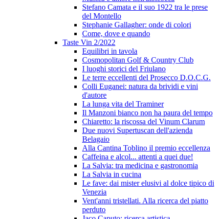
Stefano Camata e il suo 1922 tra le prese
del Montello
Stephanie Gallagher: onde di colori
Come, dove e quando
Taste Vin 2/2022
Equilibri in tavola
Cosmopolitan Golf & Country Club
I luoghi storici del Friulano
Le terre eccellenti del Prosecco D.O.C.G.
Colli Euganei: natura da brividi e vini
d'autore
La lunga vita del Traminer
Il Manzoni bianco non ha paura del tempo
Chiaretto: la riscossa del Vinum Clarum
Due nuovi Supertuscan dell'azienda
Belagaio
Alla Cantina Toblino il premio eccellenza
Caffeina e alcol... attenti a quei due!
La Salvia: tra medicina e gastronomia
La Salvia in cucina
Le fave: dai mister elusivi al dolce tipico di
Venezia
Vent'anni tristellati. Alla ricerca del piatto
perduto
Jaco Caputo: ricerca artistica