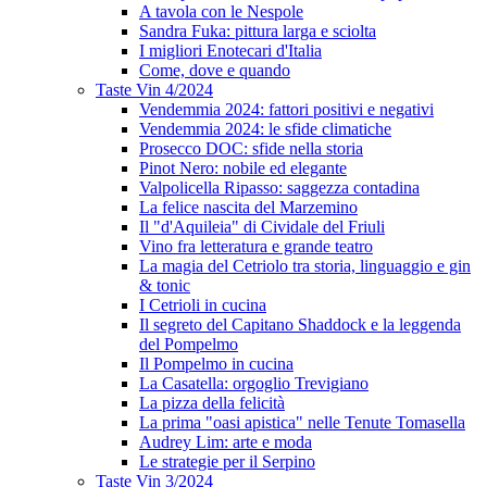
A tavola con le Nespole
Sandra Fuka: pittura larga e sciolta
I migliori Enotecari d'Italia
Come, dove e quando
Taste Vin 4/2024
Vendemmia 2024: fattori positivi e negativi
Vendemmia 2024: le sfide climatiche
Prosecco DOC: sfide nella storia
Pinot Nero: nobile ed elegante
Valpolicella Ripasso: saggezza contadina
La felice nascita del Marzemino
Il "d'Aquileia" di Cividale del Friuli
Vino fra letteratura e grande teatro
La magia del Cetriolo tra storia, linguaggio e gin
& tonic
I Cetrioli in cucina
Il segreto del Capitano Shaddock e la leggenda
del Pompelmo
Il Pompelmo in cucina
La Casatella: orgoglio Trevigiano
La pizza della felicità
La prima "oasi apistica" nelle Tenute Tomasella
Audrey Lim: arte e moda
Le strategie per il Serpino
Taste Vin 3/2024