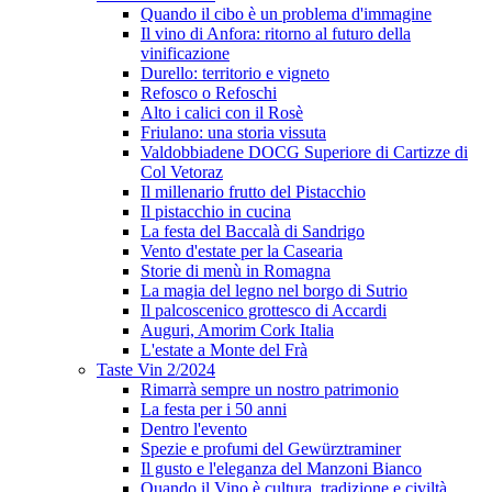
Quando il cibo è un problema d'immagine
Il vino di Anfora: ritorno al futuro della
vinificazione
Durello: territorio e vigneto
Refosco o Refoschi
Alto i calici con il Rosè
Friulano: una storia vissuta
Valdobbiadene DOCG Superiore di Cartizze di
Col Vetoraz
Il millenario frutto del Pistacchio
Il pistacchio in cucina
La festa del Baccalà di Sandrigo
Vento d'estate per la Casearia
Storie di menù in Romagna
La magia del legno nel borgo di Sutrio
Il palcoscenico grottesco di Accardi
Auguri, Amorim Cork Italia
L'estate a Monte del Frà
Taste Vin 2/2024
Rimarrà sempre un nostro patrimonio
La festa per i 50 anni
Dentro l'evento
Spezie e profumi del Gewürztraminer
Il gusto e l'eleganza del Manzoni Bianco
Quando il Vino è cultura, tradizione e civiltà