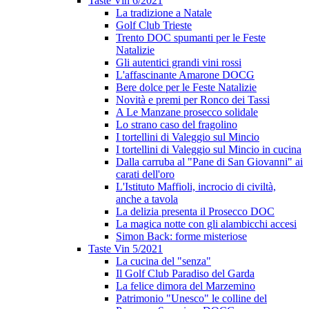
Taste Vin 6/2021
La tradizione a Natale
Golf Club Trieste
Trento DOC spumanti per le Feste
Natalizie
Gli autentici grandi vini rossi
L'affascinante Amarone DOCG
Bere dolce per le Feste Natalizie
Novità e premi per Ronco dei Tassi
A Le Manzane prosecco solidale
Lo strano caso del fragolino
I tortellini di Valeggio sul Mincio
I tortellini di Valeggio sul Mincio in cucina
Dalla carruba al "Pane di San Giovanni" ai
carati dell'oro
L'Istituto Maffioli, incrocio di civiltà,
anche a tavola
La delizia presenta il Prosecco DOC
La magica notte con gli alambicchi accesi
Simon Back: forme misteriose
Taste Vin 5/2021
La cucina del "senza"
Il Golf Club Paradiso del Garda
La felice dimora del Marzemino
Patrimonio "Unesco" le colline del