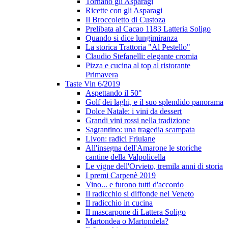
Tornano gli Asparagi
Ricette con gli Asparagi
Il Broccoletto di Custoza
Prelibata al Cacao 1183 Latteria Soligo
Quando si dice lungimiranza
La storica Trattoria "Al Pestello"
Claudio Stefanelli: elegante cromia
Pizza e cucina al top al ristorante
Primavera
Taste Vin 6/2019
Aspettando il 50°
Golf dei laghi, e il suo splendido panorama
Dolce Natale: i vini da dessert
Grandi vini rossi nella tradizione
Sagrantino: una tragedia scampata
Livon: radici Friulane
All'insegna dell'Amarone le storiche
cantine della Valpolicella
Le vigne dell'Orvieto, tremila anni di storia
I premi Carpenè 2019
Vino... e furono tutti d'accordo
Il radicchio si diffonde nel Veneto
Il radicchio in cucina
Il mascarpone di Lattera Soligo
Martondea o Martondela?