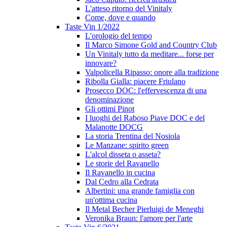
L'atteso ritorno del Vinitaly
Come, dove e quando
Taste Vin 1/2022
L'orologio del tempo
Il Marco Simone Gold and Country Club
Un Vinitaly tutto da meditare... forse per
innovare?
Valpolicella Ripasso: onore alla tradizione
Ribolla Gialla: piacere Friulano
Prosecco DOC: l'effervescenza di una
denominazione
Gli ottimi Pinot
I luoghi del Raboso Piave DOC e del
Malanotte DOCG
La storia Trentina del Nosiola
Le Manzane: spirito green
L'alcol disseta o asseta?
Le storie del Ravanello
Il Ravanello in cucina
Dal Cedro alla Cedrata
Albertini: una grande famiglia con
un'ottima cucina
Il Metal Becher Pierluigi de Meneghi
Veronika Braun: l'amore per l'arte