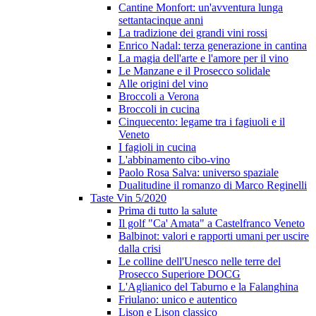
Cantine Monfort: un'avventura lunga
settantacinque anni
La tradizione dei grandi vini rossi
Enrico Nadal: terza generazione in cantina
La magia dell'arte e l'amore per il vino
Le Manzane e il Prosecco solidale
Alle origini del vino
Broccoli a Verona
Broccoli in cucina
Cinquecento: legame tra i fagiuoli e il
Veneto
I fagioli in cucina
L'abbinamento cibo-vino
Paolo Rosa Salva: universo spaziale
Dualitudine il romanzo di Marco Reginelli
Taste Vin 5/2020
Prima di tutto la salute
Il golf "Ca' Amata" a Castelfranco Veneto
Balbinot: valori e rapporti umani per uscire
dalla crisi
Le colline dell'Unesco nelle terre del
Prosecco Superiore DOCG
L'Aglianico del Taburno e la Falanghina
Friulano: unico e autentico
Lison e Lison classico