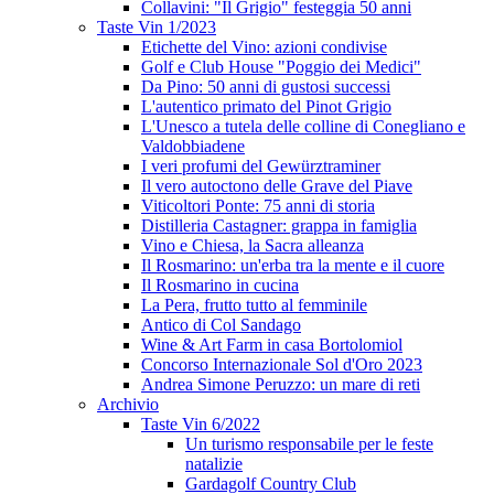
Collavini: "Il Grigio" festeggia 50 anni
Taste Vin 1/2023
Etichette del Vino: azioni condivise
Golf e Club House "Poggio dei Medici"
Da Pino: 50 anni di gustosi successi
L'autentico primato del Pinot Grigio
L'Unesco a tutela delle colline di Conegliano e
Valdobbiadene
I veri profumi del Gewürztraminer
Il vero autoctono delle Grave del Piave
Viticoltori Ponte: 75 anni di storia
Distilleria Castagner: grappa in famiglia
Vino e Chiesa, la Sacra alleanza
Il Rosmarino: un'erba tra la mente e il cuore
Il Rosmarino in cucina
La Pera, frutto tutto al femminile
Antico di Col Sandago
Wine & Art Farm in casa Bortolomiol
Concorso Internazionale Sol d'Oro 2023
Andrea Simone Peruzzo: un mare di reti
Archivio
Taste Vin 6/2022
Un turismo responsabile per le feste
natalizie
Gardagolf Country Club