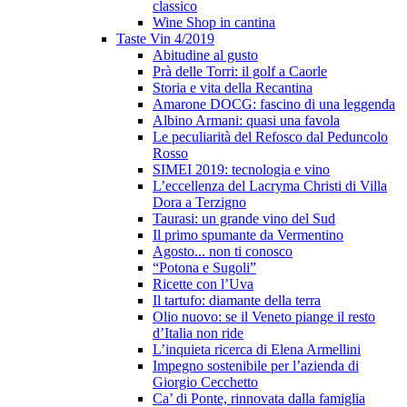
classico
Wine Shop in cantina
Taste Vin 4/2019
Abitudine al gusto
Prà delle Torri: il golf a Caorle
Storia e vita della Recantina
Amarone DOCG: fascino di una leggenda
Albino Armani: quasi una favola
Le peculiarità del Refosco dal Peduncolo
Rosso
SIMEI 2019: tecnologia e vino
L’eccellenza del Lacryma Christi di Villa
Dora a Terzigno
Taurasi: un grande vino del Sud
Il primo spumante da Vermentino
Agosto... non ti conosco
“Potona e Sugoli”
Ricette con l’Uva
Il tartufo: diamante della terra
Olio nuovo: se il Veneto piange il resto
d’Italia non ride
L’inquieta ricerca di Elena Armellini
Impegno sostenibile per l’azienda di
Giorgio Cecchetto
Ca’ di Ponte, rinnovata dalla famiglia