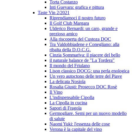
Torta Costanzo
Inti Guevara: grafica e pittura
Taste Vin 2/2021
Riprendiamoci il nostro futuro
Il Golf Club Margara
Ulderico Bernardi: un caro, grande e
prezioso amico
Alla riscoperta del Custoza DOC
Tra Valdobbiadene e Conegliano: alla
ribalta della D.O.C.G.
Cinzia Sommariva: il piacere del bello
il naturale balance de "La Tordera"
Il mondo del Friulano
Lison classico DOCG: una perla enologica
Un vero autoctono delle terre del Piave
La delicata Nosiola
Rosalia Giusti: Prosecco DOC Rosè
Il Vino
L'indispensabile Cipolla
La Cipolla in cucina
Sapori di Fragola
Germogliare. Semi per un nuovo modello
di salute
Naomi Yuki: l'essenza delle cose
Verona è la capitale del vino