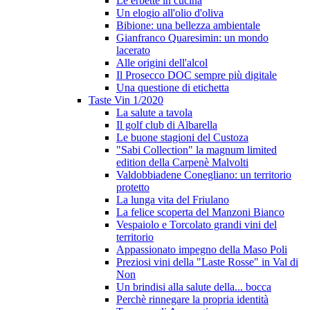
Le erbette in cucina
Un elogio all'olio d'oliva
Bibione: una bellezza ambientale
Gianfranco Quaresimin: un mondo
lacerato
Alle origini dell'alcol
Il Prosecco DOC sempre più digitale
Una questione di etichetta
Taste Vin 1/2020
La salute a tavola
Il golf club di Albarella
Le buone stagioni del Custoza
"Sabi Collection" la magnum limited
edition della Carpenè Malvolti
Valdobbiadene Conegliano: un territorio
protetto
La lunga vita del Friulano
La felice scoperta del Manzoni Bianco
Vespaiolo e Torcolato grandi vini del
territorio
Appassionato impegno della Maso Poli
Preziosi vini della "Laste Rosse" in Val di
Non
Un brindisi alla salute della... bocca
Perchè rinnegare la propria identità