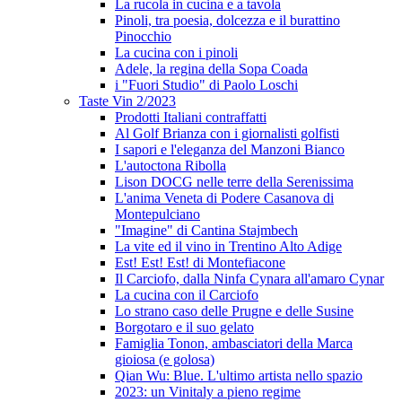
La rucola in cucina e a tavola
Pinoli, tra poesia, dolcezza e il burattino
Pinocchio
La cucina con i pinoli
Adele, la regina della Sopa Coada
i "Fuori Studio" di Paolo Loschi
Taste Vin 2/2023
Prodotti Italiani contraffatti
Al Golf Brianza con i giornalisti golfisti
I sapori e l'eleganza del Manzoni Bianco
L'autoctona Ribolla
Lison DOCG nelle terre della Serenissima
L'anima Veneta di Podere Casanova di
Montepulciano
"Imagine" di Cantina Stajmbech
La vite ed il vino in Trentino Alto Adige
Est! Est! Est! di Montefiacone
Il Carciofo, dalla Ninfa Cynara all'amaro Cynar
La cucina con il Carciofo
Lo strano caso delle Prugne e delle Susine
Borgotaro e il suo gelato
Famiglia Tonon, ambasciatori della Marca
gioiosa (e golosa)
Qian Wu: Blue. L'ultimo artista nello spazio
2023: un Vinitaly a pieno regime