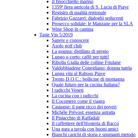
Il finocchietto marino
1359ª fiera agricola di S. Lucia di Piave
Registro di qualità regionale
Fabrizio Gazzarri: dialoghi seducenti
Prosecco solidale: le Manzane per la SLA
Wine Shop in cantina
Taste Vin 5/2019
Sapere e conoscere
Asolo golf club
La grappa: distillato di pregio
Lungo o corto: caffè per tutti!
Ribolla Gialla delle colline Friulane
Valdobbiadene Conegliano: doppia tutela
Lunga vita al Raboso Piave
Trento D.O.C.: bollicine di montagna
Quale futuro per la cucina Italiana?
I radicchi Veneti
La cucina con i radicchi
Il Cocomero come il viagra
Castagne: il pane ricco dei poveri
Michèle Prévost: essenza astratta
Il Pistacchio di Raffadali
Il caffettiere dell'Hosteria di Bacco
Una gara a tavola con buoni amici
Bianchi carichi di storia e spumanti metodo