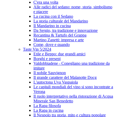
C'era una volta
Alle radici del sedano: nome, storia, simbolismo
e piacere
La cucina con il Sedano
La storia culturale del Mandarino
Il Mandarino in cucina
Da Sergio, tra tradizione e innovazione
Recantina & Tartufo del Grappa
Martino Zanetti: impresa e arte
Come, dove e quando
Taste Vin 5/2024
Etile e Beppo: due grandi amici
Borghi e presepi
Valdobbiadene - Conegliano una tradizione da
imitare
Il nobile Sauvignon
Il grande carattere del Malanotte Docg
L'autoctona Uva Vaspaiola
Le capitali mondiali del vino si sono incontrate a
Verona
Il ruolo interpretativo nella ristorazione di Acqua
Minerale San Benedetto
La Rapa filosofa
La Rapa in cucina
Il Nespolo tra storia, mito e cultura popolare