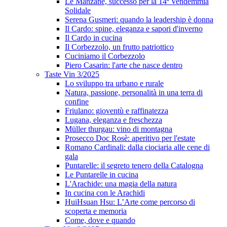
Le Manzane, successo per la 14ª Vendemmia
Solidale
Serena Gusmeri: quando la leadership è donna
Il Cardo: spine, eleganza e sapori d'inverno
Il Cardo in cucina
Il Corbezzolo, un frutto patriottico
Cuciniamo il Corbezzolo
Piero Casarin: l'arte che nasce dentro
Taste Vin 3/2025
Lo sviluppo tra urbano e rurale
Natura, passione, personalità in una terra di
confine
Friulano: gioventù e raffinatezza
Lugana, eleganza e freschezza
Müller thurgau: vino di montagna
Prosecco Doc Rosè: aperitivo per l'estate
Romano Cardinali: dalla ciociaria alle cene di
gala
Puntarelle: il segreto tenero della Catalogna
Le Puntarelle in cucina
L'Arachide: una magia della natura
In cucina con le Arachidi
HuiHsuan Hsu: L’Arte come percorso di
scoperta e memoria
Come, dove e quando