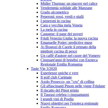
Müller Thurgau: un piacere nel calice
Vendemmia solidale alle Manzane
Grado alcometrico
Peperoni: rossi, verdi e gialli
I peperoni in cucina
Cara e vecchia mela Veneta
La mela in cucina
Castagne: il pane dei poveri
Friuli Venezia Giulia: la nuova cucina
Emanuelle Potier: predictive muse
Ai Bragozi di Caorle il primato della
migliore cucina di pesce
Un caffè d'autore nel cuore del Vomero
Cinquant'anni di brindisi con Enoteca
Regionale Emilia Romagna
Taste Vin 3/2020
Esperienze uniche e vere
Il golf club Carimate
Asolo Prosecco, un "cru" di collina
Gli affascinanti Pinots nelle vigne Friulane
Il riscatto del Pinot grigio
Il Taurasi celebra i cinquantanni
I grandi vini di Puglia
Nuovi obiettivi per l'enoteca regionale
Emilia Romagna