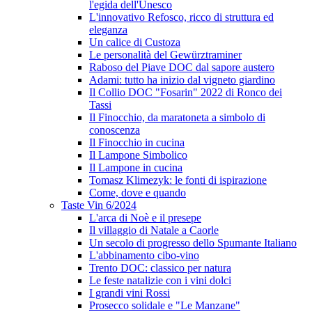
l'egida dell'Unesco
L'innovativo Refosco, ricco di struttura ed
eleganza
Un calice di Custoza
Le personalità del Gewürztraminer
Raboso del Piave DOC dal sapore austero
Adami: tutto ha inizio dal vigneto giardino
Il Collio DOC "Fosarin" 2022 di Ronco dei
Tassi
Il Finocchio, da maratoneta a simbolo di
conoscenza
Il Finocchio in cucina
Il Lampone Simbolico
Il Lampone in cucina
Tomasz Klimezyk: le fonti di ispirazione
Come, dove e quando
Taste Vin 6/2024
L'arca di Noè e il presepe
Il villaggio di Natale a Caorle
Un secolo di progresso dello Spumante Italiano
L'abbinamento cibo-vino
Trento DOC: classico per natura
Le feste natalizie con i vini dolci
I grandi vini Rossi
Prosecco solidale e "Le Manzane"