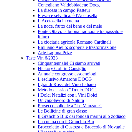
Conegliano Valdobbiadene Docg
La discesa in campo Pasteur
Fresca e selvatica: è l'Acetosella
L'Acetosella in cucina
La noce, frutto del bene e del male
Ponte Ottavi: la buona tradizione tra passato e
futuro
La ciociaria agricola Romano Cardinali
Emiliano Aiello: scoperta e trasformazione
Arte Laguna Prize
Taste Vin 6/2023
Cinquantennale! Ci siamo arrivati
Hickory Golf in Cansiglio
Annuale congresso assoenologi
L'esclusivo Amarone DOCG
I grandi Rossi del Vino Italiano
Metodo classico "Trento DOC"
I Dolci Natalizi con i Vini Dolci
Un capolavoro di Natura
Prosecco solidale a "Le Manzane"
Le Bollicine di gran classe
Il Granchio Blu: dai fondali marini allo zodiaco
La cucina con il Granchio Blu
Broccoletto di Custoza e Broccolo di Novaglie