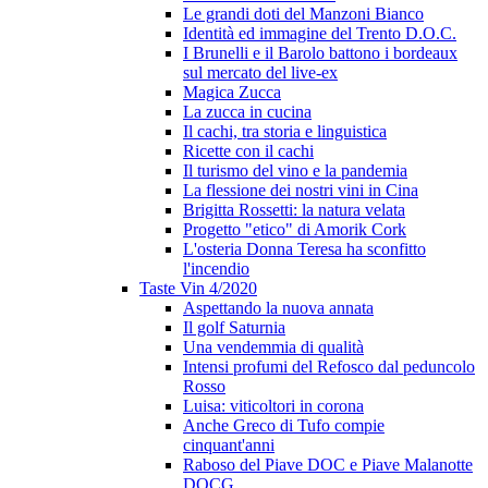
Le grandi doti del Manzoni Bianco
Identità ed immagine del Trento D.O.C.
I Brunelli e il Barolo battono i bordeaux
sul mercato del live-ex
Magica Zucca
La zucca in cucina
Il cachi, tra storia e linguistica
Ricette con il cachi
Il turismo del vino e la pandemia
La flessione dei nostri vini in Cina
Brigitta Rossetti: la natura velata
Progetto "etico" di Amorik Cork
L'osteria Donna Teresa ha sconfitto
l'incendio
Taste Vin 4/2020
Aspettando la nuova annata
Il golf Saturnia
Una vendemmia di qualità
Intensi profumi del Refosco dal peduncolo
Rosso
Luisa: viticoltori in corona
Anche Greco di Tufo compie
cinquant'anni
Raboso del Piave DOC e Piave Malanotte
DOCG