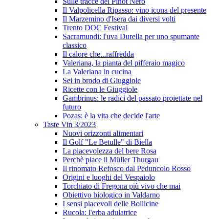
Sulle tracce del Pinot Nero
Il Valpolicella Ripasso: vino icona del presente
Il Marzemino d'Isera dai diversi volti
Trento DOC Festival
Sacramundi: l'uva Durella per uno spumante
classico
Il calore che...raffredda
Valeriana, la pianta del pifferaio magico
La Valeriana in cucina
Sei in brodo di Giuggiole
Ricette con le Giuggiole
Gambrinus: le radici del passato proiettate nel
futuro
Pozas: è la vita che decide l'arte
Taste Vin 3/2023
Nuovi orizzonti alimentari
Il Golf "Le Betulle" di Biella
La piacevolezza del bere Rosa
Perchè piace il Müller Thurgau
Il rinomato Refosco dal Peduncolo Rosso
Origini e luoghi del Vespaiolo
Torchiato di Fregona più vivo che mai
Obiettivo biologico in Valdarno
I sensi piacevoli delle Bollicine
Rucola: l'erba adulatrice