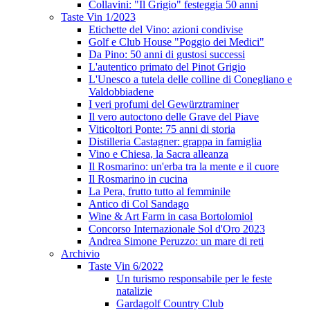
Collavini: "Il Grigio" festeggia 50 anni
Taste Vin 1/2023
Etichette del Vino: azioni condivise
Golf e Club House "Poggio dei Medici"
Da Pino: 50 anni di gustosi successi
L'autentico primato del Pinot Grigio
L'Unesco a tutela delle colline di Conegliano e
Valdobbiadene
I veri profumi del Gewürztraminer
Il vero autoctono delle Grave del Piave
Viticoltori Ponte: 75 anni di storia
Distilleria Castagner: grappa in famiglia
Vino e Chiesa, la Sacra alleanza
Il Rosmarino: un'erba tra la mente e il cuore
Il Rosmarino in cucina
La Pera, frutto tutto al femminile
Antico di Col Sandago
Wine & Art Farm in casa Bortolomiol
Concorso Internazionale Sol d'Oro 2023
Andrea Simone Peruzzo: un mare di reti
Archivio
Taste Vin 6/2022
Un turismo responsabile per le feste
natalizie
Gardagolf Country Club