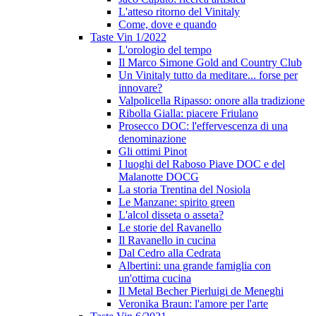
L'atteso ritorno del Vinitaly
Come, dove e quando
Taste Vin 1/2022
L'orologio del tempo
Il Marco Simone Gold and Country Club
Un Vinitaly tutto da meditare... forse per
innovare?
Valpolicella Ripasso: onore alla tradizione
Ribolla Gialla: piacere Friulano
Prosecco DOC: l'effervescenza di una
denominazione
Gli ottimi Pinot
I luoghi del Raboso Piave DOC e del
Malanotte DOCG
La storia Trentina del Nosiola
Le Manzane: spirito green
L'alcol disseta o asseta?
Le storie del Ravanello
Il Ravanello in cucina
Dal Cedro alla Cedrata
Albertini: una grande famiglia con
un'ottima cucina
Il Metal Becher Pierluigi de Meneghi
Veronika Braun: l'amore per l'arte