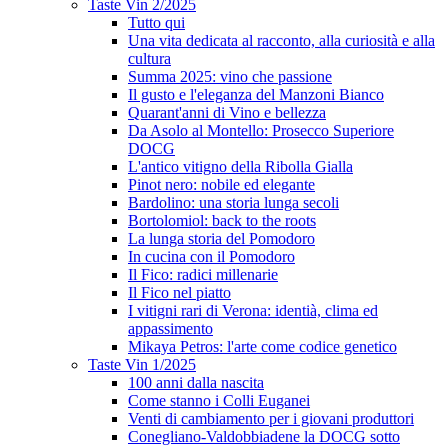
Taste Vin 2/2025
Tutto qui
Una vita dedicata al racconto, alla curiosità e alla
cultura
Summa 2025: vino che passione
Il gusto e l'eleganza del Manzoni Bianco
Quarant'anni di Vino e bellezza
Da Asolo al Montello: Prosecco Superiore
DOCG
L'antico vitigno della Ribolla Gialla
Pinot nero: nobile ed elegante
Bardolino: una storia lunga secoli
Bortolomiol: back to the roots
La lunga storia del Pomodoro
In cucina con il Pomodoro
Il Fico: radici millenarie
Il Fico nel piatto
I vitigni rari di Verona: identià, clima ed
appassimento
Mikaya Petros: l'arte come codice genetico
Taste Vin 1/2025
100 anni dalla nascita
Come stanno i Colli Euganei
Venti di cambiamento per i giovani produttori
Conegliano-Valdobbiadene la DOCG sotto