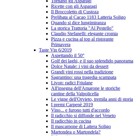
Tornano gli Asparagi
Ricette con gli Asparagi
Il Broccoletto di Custoza
Prelibata al Cacao 1183 Latteria Soligo
Quando si dice lungimiranza
La storica Trattoria "Al Pestello"
Claudio Stefanelli: elegante cromia
Pizza e cucina al top al ristorante
Primavera
Taste Vin 6/2019
Aspettando il 50°
Golf dei laghi, e il suo splendido panorama
Dolce Natale: i vini da dessert
Grandi vini rossi nella tradizione
Sagrantino: una tragedia scampata
Livon: radici Friulane
All'insegna dell'Amarone le storiche
cantine della Valpolicella
Le vigne dell'Orvieto, tremila anni di storia
I premi Carpenè 2019
Vino... e furono tutti d'accordo
Il radicchio si diffonde nel Veneto
Il radicchio in cucina
Il mascarpone di Lattera Soligo
Martondea o Martondela?