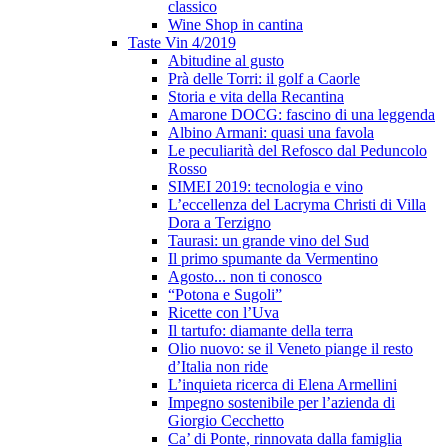
classico
Wine Shop in cantina
Taste Vin 4/2019
Abitudine al gusto
Prà delle Torri: il golf a Caorle
Storia e vita della Recantina
Amarone DOCG: fascino di una leggenda
Albino Armani: quasi una favola
Le peculiarità del Refosco dal Peduncolo
Rosso
SIMEI 2019: tecnologia e vino
L’eccellenza del Lacryma Christi di Villa
Dora a Terzigno
Taurasi: un grande vino del Sud
Il primo spumante da Vermentino
Agosto... non ti conosco
“Potona e Sugoli”
Ricette con l’Uva
Il tartufo: diamante della terra
Olio nuovo: se il Veneto piange il resto
d’Italia non ride
L’inquieta ricerca di Elena Armellini
Impegno sostenibile per l’azienda di
Giorgio Cecchetto
Ca’ di Ponte, rinnovata dalla famiglia