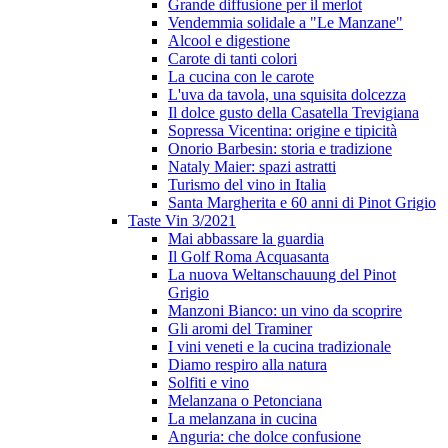
Grande diffusione per il merlot
Vendemmia solidale a "Le Manzane"
Alcool e digestione
Carote di tanti colori
La cucina con le carote
L'uva da tavola, una squisita dolcezza
Il dolce gusto della Casatella Trevigiana
Sopressa Vicentina: origine e tipicità
Onorio Barbesin: storia e tradizione
Nataly Maier: spazi astratti
Turismo del vino in Italia
Santa Margherita e 60 anni di Pinot Grigio
Taste Vin 3/2021
Mai abbassare la guardia
Il Golf Roma Acquasanta
La nuova Weltanschauung del Pinot
Grigio
Manzoni Bianco: un vino da scoprire
Gli aromi del Traminer
I vini veneti e la cucina tradizionale
Diamo respiro alla natura
Solfiti e vino
Melanzana o Petonciana
La melanzana in cucina
Anguria: che dolce confusione