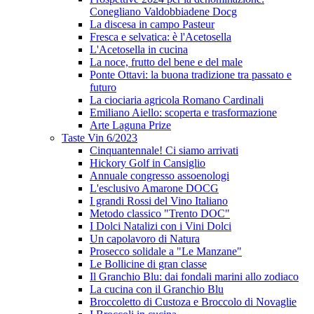
Conegliano Valdobbiadene Docg
La discesa in campo Pasteur
Fresca e selvatica: è l'Acetosella
L'Acetosella in cucina
La noce, frutto del bene e del male
Ponte Ottavi: la buona tradizione tra passato e
futuro
La ciociaria agricola Romano Cardinali
Emiliano Aiello: scoperta e trasformazione
Arte Laguna Prize
Taste Vin 6/2023
Cinquantennale! Ci siamo arrivati
Hickory Golf in Cansiglio
Annuale congresso assoenologi
L'esclusivo Amarone DOCG
I grandi Rossi del Vino Italiano
Metodo classico "Trento DOC"
I Dolci Natalizi con i Vini Dolci
Un capolavoro di Natura
Prosecco solidale a "Le Manzane"
Le Bollicine di gran classe
Il Granchio Blu: dai fondali marini allo zodiaco
La cucina con il Granchio Blu
Broccoletto di Custoza e Broccolo di Novaglie