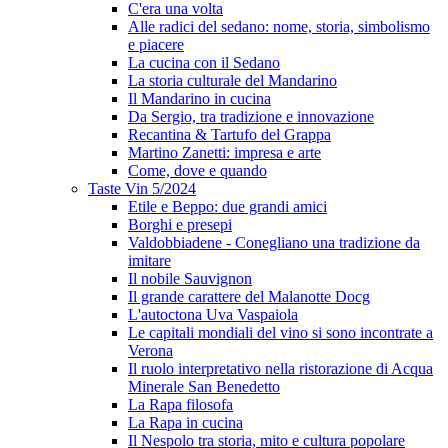
C'era una volta
Alle radici del sedano: nome, storia, simbolismo
e piacere
La cucina con il Sedano
La storia culturale del Mandarino
Il Mandarino in cucina
Da Sergio, tra tradizione e innovazione
Recantina & Tartufo del Grappa
Martino Zanetti: impresa e arte
Come, dove e quando
Taste Vin 5/2024
Etile e Beppo: due grandi amici
Borghi e presepi
Valdobbiadene - Conegliano una tradizione da
imitare
Il nobile Sauvignon
Il grande carattere del Malanotte Docg
L'autoctona Uva Vaspaiola
Le capitali mondiali del vino si sono incontrate a
Verona
Il ruolo interpretativo nella ristorazione di Acqua
Minerale San Benedetto
La Rapa filosofa
La Rapa in cucina
Il Nespolo tra storia, mito e cultura popolare