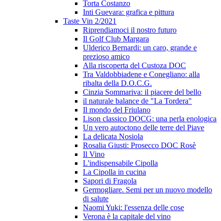
Torta Costanzo
Inti Guevara: grafica e pittura
Taste Vin 2/2021
Riprendiamoci il nostro futuro
Il Golf Club Margara
Ulderico Bernardi: un caro, grande e
prezioso amico
Alla riscoperta del Custoza DOC
Tra Valdobbiadene e Conegliano: alla
ribalta della D.O.C.G.
Cinzia Sommariva: il piacere del bello
il naturale balance de "La Tordera"
Il mondo del Friulano
Lison classico DOCG: una perla enologica
Un vero autoctono delle terre del Piave
La delicata Nosiola
Rosalia Giusti: Prosecco DOC Rosè
Il Vino
L'indispensabile Cipolla
La Cipolla in cucina
Sapori di Fragola
Germogliare. Semi per un nuovo modello
di salute
Naomi Yuki: l'essenza delle cose
Verona è la capitale del vino