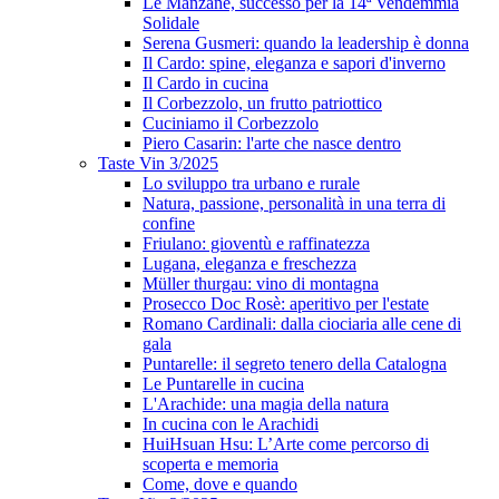
Le Manzane, successo per la 14ª Vendemmia
Solidale
Serena Gusmeri: quando la leadership è donna
Il Cardo: spine, eleganza e sapori d'inverno
Il Cardo in cucina
Il Corbezzolo, un frutto patriottico
Cuciniamo il Corbezzolo
Piero Casarin: l'arte che nasce dentro
Taste Vin 3/2025
Lo sviluppo tra urbano e rurale
Natura, passione, personalità in una terra di
confine
Friulano: gioventù e raffinatezza
Lugana, eleganza e freschezza
Müller thurgau: vino di montagna
Prosecco Doc Rosè: aperitivo per l'estate
Romano Cardinali: dalla ciociaria alle cene di
gala
Puntarelle: il segreto tenero della Catalogna
Le Puntarelle in cucina
L'Arachide: una magia della natura
In cucina con le Arachidi
HuiHsuan Hsu: L’Arte come percorso di
scoperta e memoria
Come, dove e quando