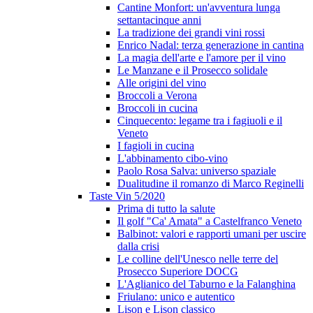
Cantine Monfort: un'avventura lunga
settantacinque anni
La tradizione dei grandi vini rossi
Enrico Nadal: terza generazione in cantina
La magia dell'arte e l'amore per il vino
Le Manzane e il Prosecco solidale
Alle origini del vino
Broccoli a Verona
Broccoli in cucina
Cinquecento: legame tra i fagiuoli e il
Veneto
I fagioli in cucina
L'abbinamento cibo-vino
Paolo Rosa Salva: universo spaziale
Dualitudine il romanzo di Marco Reginelli
Taste Vin 5/2020
Prima di tutto la salute
Il golf "Ca' Amata" a Castelfranco Veneto
Balbinot: valori e rapporti umani per uscire
dalla crisi
Le colline dell'Unesco nelle terre del
Prosecco Superiore DOCG
L'Aglianico del Taburno e la Falanghina
Friulano: unico e autentico
Lison e Lison classico