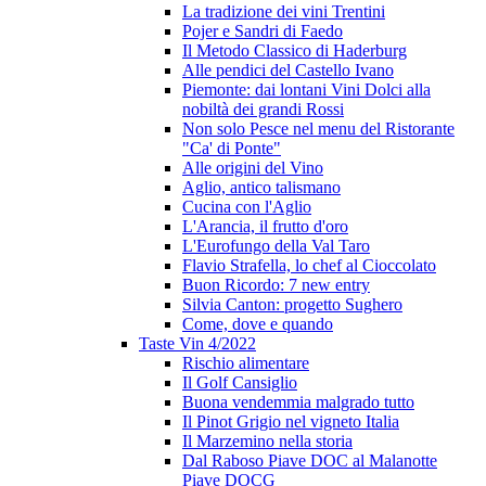
La tradizione dei vini Trentini
Pojer e Sandri di Faedo
Il Metodo Classico di Haderburg
Alle pendici del Castello Ivano
Piemonte: dai lontani Vini Dolci alla
nobiltà dei grandi Rossi
Non solo Pesce nel menu del Ristorante
"Ca' di Ponte"
Alle origini del Vino
Aglio, antico talismano
Cucina con l'Aglio
L'Arancia, il frutto d'oro
L'Eurofungo della Val Taro
Flavio Strafella, lo chef al Cioccolato
Buon Ricordo: 7 new entry
Silvia Canton: progetto Sughero
Come, dove e quando
Taste Vin 4/2022
Rischio alimentare
Il Golf Cansiglio
Buona vendemmia malgrado tutto
Il Pinot Grigio nel vigneto Italia
Il Marzemino nella storia
Dal Raboso Piave DOC al Malanotte
Piave DOCG