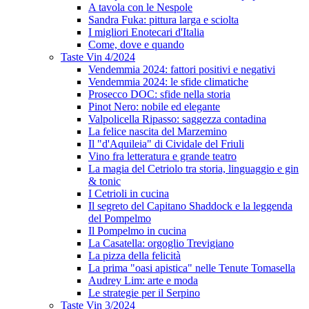
A tavola con le Nespole
Sandra Fuka: pittura larga e sciolta
I migliori Enotecari d'Italia
Come, dove e quando
Taste Vin 4/2024
Vendemmia 2024: fattori positivi e negativi
Vendemmia 2024: le sfide climatiche
Prosecco DOC: sfide nella storia
Pinot Nero: nobile ed elegante
Valpolicella Ripasso: saggezza contadina
La felice nascita del Marzemino
Il "d'Aquileia" di Cividale del Friuli
Vino fra letteratura e grande teatro
La magia del Cetriolo tra storia, linguaggio e gin
& tonic
I Cetrioli in cucina
Il segreto del Capitano Shaddock e la leggenda
del Pompelmo
Il Pompelmo in cucina
La Casatella: orgoglio Trevigiano
La pizza della felicità
La prima "oasi apistica" nelle Tenute Tomasella
Audrey Lim: arte e moda
Le strategie per il Serpino
Taste Vin 3/2024