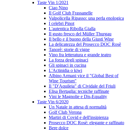
Taste Vin 1/2021
Ciao Nino
Il Golf Club Frassanelle
Valpolicella Ripasso: una perla enologica
I celebri Pinot
L'autentica Ribolla Gialla
Il gusto fresco del Müller Thurgau
Il bello e il buono della Giusti Wine
La delicatezza del Prosecco DOC Rosè
Tanorè: storie di vigne
Vino fra letteratura e grande teatro
La forza degli spinaci
Gli spinaci in cucina
L'Actinidia o kiwi
Albino Armani vice il "Global Best of
Wine Tourism"
Il "D'Aquileia" di Cividale del Friuli
Elisa Bertaglia: tecniche raffinate
Vini le Magnolie e Dis-Equality
Taste Vin 6/2020
Un Natale in attesa di normalità
Golf Club Verona
Martiri di Covid e dell'insipienza
Prosecco DOC Rosè: elegante e raffinato
Bere dolce