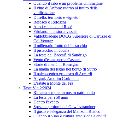
Quando il cibo è un problema d'immagine
Il vino di Anfora: ritorno al futuro della
vinificazione
Durello: territorio e vigneto
Refosco o Refoschi
Alto i calici con il Rosè
Friulano: una storia vissuta
Valdobbiadene DOCG Superiore di Cartizze di
Col Vetoraz
Il millenario frutto del Pistacchio
Il pistacchio in cucina
La festa del Baccalà di Sandrigo
Vento d'estate per la Casearia
Storie di menù in Romagna
La magia del legno nel borgo di Sutrio
Il palcoscenico grottesco di Accardi
Auguri, Amorim Cork Italia
L'estate a Monte del Frà
Taste Vin 2/2024
Rimarrà sempre un nostro patrimonio
La festa per i 50 anni
Dentro l'evento
Spezie e profumi del Gewürztraminer
Il gusto e l'eleganza del Manzoni Bianco
Quando il Vino è cultura, tradizione e civiltà