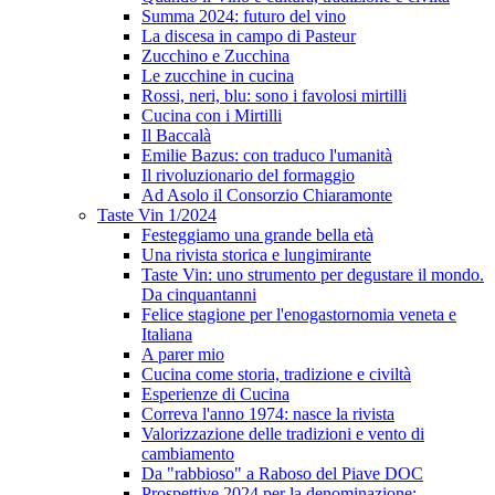
Summa 2024: futuro del vino
La discesa in campo di Pasteur
Zucchino e Zucchina
Le zucchine in cucina
Rossi, neri, blu: sono i favolosi mirtilli
Cucina con i Mirtilli
Il Baccalà
Emilie Bazus: con traduco l'umanità
Il rivoluzionario del formaggio
Ad Asolo il Consorzio Chiaramonte
Taste Vin 1/2024
Festeggiamo una grande bella età
Una rivista storica e lungimirante
Taste Vin: uno strumento per degustare il mondo.
Da cinquantanni
Felice stagione per l'enogastornomia veneta e
Italiana
A parer mio
Cucina come storia, tradizione e civiltà
Esperienze di Cucina
Correva l'anno 1974: nasce la rivista
Valorizzazione delle tradizioni e vento di
cambiamento
Da "rabbioso" a Raboso del Piave DOC
Prospettive 2024 per la denominazione: