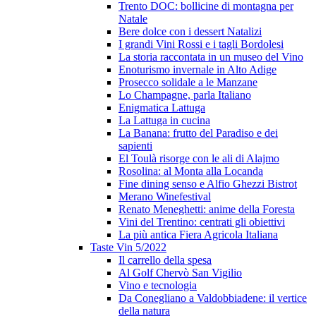
Trento DOC: bollicine di montagna per
Natale
Bere dolce con i dessert Natalizi
I grandi Vini Rossi e i tagli Bordolesi
La storia raccontata in un museo del Vino
Enoturismo invernale in Alto Adige
Prosecco solidale a le Manzane
Lo Champagne, parla Italiano
Enigmatica Lattuga
La Lattuga in cucina
La Banana: frutto del Paradiso e dei
sapienti
El Toulà risorge con le ali di Alajmo
Rosolina: al Monta alla Locanda
Fine dining senso e Alfio Ghezzi Bistrot
Merano Winefestival
Renato Meneghetti: anime della Foresta
Vini del Trentino: centrati gli obiettivi
La più antica Fiera Agricola Italiana
Taste Vin 5/2022
Il carrello della spesa
Al Golf Chervò San Vigilio
Vino e tecnologia
Da Conegliano a Valdobbiadene: il vertice
della natura