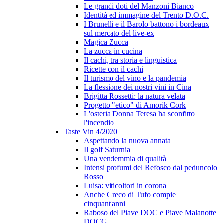
Le grandi doti del Manzoni Bianco
Identità ed immagine del Trento D.O.C.
I Brunelli e il Barolo battono i bordeaux
sul mercato del live-ex
Magica Zucca
La zucca in cucina
Il cachi, tra storia e linguistica
Ricette con il cachi
Il turismo del vino e la pandemia
La flessione dei nostri vini in Cina
Brigitta Rossetti: la natura velata
Progetto "etico" di Amorik Cork
L'osteria Donna Teresa ha sconfitto
l'incendio
Taste Vin 4/2020
Aspettando la nuova annata
Il golf Saturnia
Una vendemmia di qualità
Intensi profumi del Refosco dal peduncolo
Rosso
Luisa: viticoltori in corona
Anche Greco di Tufo compie
cinquant'anni
Raboso del Piave DOC e Piave Malanotte
DOCG