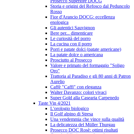
Prosecco Superiore DOCG
Storia e origini del Refosco dal Peduncolo
Rosso
Fior d'Arancio DOCG: eccellenza
enologica
Gli autentici Sauvignon
Bere per... dimenticare
Le curiosità del porro
La cucina con il porro
Porri e patate dolci (patate americane)
La patate dolce o americana
Prosciutto al Prosecco
Valore e primato del formaggio "Soligo
Oro"
Trattoria al Paradiso e gli 80 anni di Patron
Aurelio
Caffè "Caffi" con eleganza
Walter Davanzo: colori vivaci
Super Gold alla Casearia Carpenedo
Taste Vin 4/2021
L'orologio biologico
Il Golf alpino di Stresa
Una vendemmia che vince sulla qualità
La delicatezza del Müller Thurgau
Prosecco DOC Rosè: ottimi risultati