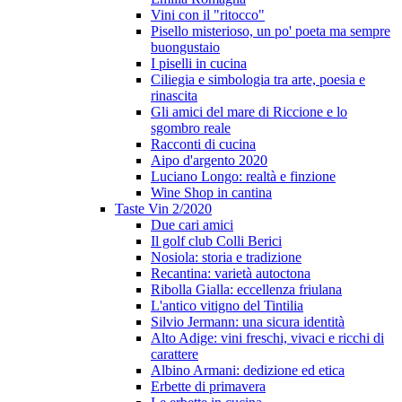
Vini con il "ritocco"
Pisello misterioso, un po' poeta ma sempre
buongustaio
I piselli in cucina
Ciliegia e simbologia tra arte, poesia e
rinascita
Gli amici del mare di Riccione e lo
sgombro reale
Racconti di cucina
Aipo d'argento 2020
Luciano Longo: realtà e finzione
Wine Shop in cantina
Taste Vin 2/2020
Due cari amici
Il golf club Colli Berici
Nosiola: storia e tradizione
Recantina: varietà autoctona
Ribolla Gialla: eccellenza friulana
L'antico vitigno del Tintilia
Silvio Jermann: una sicura identità
Alto Adige: vini freschi, vivaci e ricchi di
carattere
Albino Armani: dedizione ed etica
Erbette di primavera