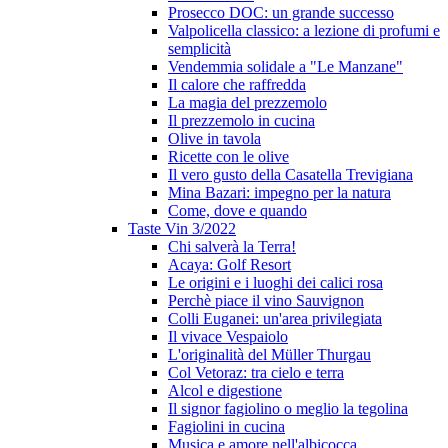
Prosecco DOC: un grande successo
Valpolicella classico: a lezione di profumi e
semplicità
Vendemmia solidale a "Le Manzane"
Il calore che raffredda
La magia del prezzemolo
Il prezzemolo in cucina
Olive in tavola
Ricette con le olive
Il vero gusto della Casatella Trevigiana
Mina Bazari: impegno per la natura
Come, dove e quando
Taste Vin 3/2022
Chi salverà la Terra!
Acaya: Golf Resort
Le origini e i luoghi dei calici rosa
Perchè piace il vino Sauvignon
Colli Euganei: un'area privilegiata
Il vivace Vespaiolo
L'originalità del Müller Thurgau
Col Vetoraz: tra cielo e terra
Alcol e digestione
Il signor fagiolino o meglio la tegolina
Fagiolini in cucina
Musica e amore nell'albicocca