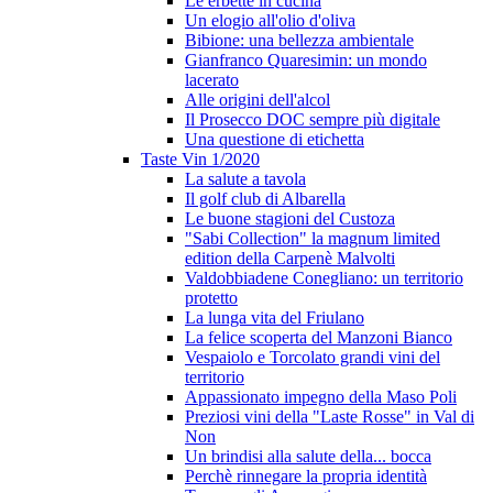
Le erbette in cucina
Un elogio all'olio d'oliva
Bibione: una bellezza ambientale
Gianfranco Quaresimin: un mondo
lacerato
Alle origini dell'alcol
Il Prosecco DOC sempre più digitale
Una questione di etichetta
Taste Vin 1/2020
La salute a tavola
Il golf club di Albarella
Le buone stagioni del Custoza
"Sabi Collection" la magnum limited
edition della Carpenè Malvolti
Valdobbiadene Conegliano: un territorio
protetto
La lunga vita del Friulano
La felice scoperta del Manzoni Bianco
Vespaiolo e Torcolato grandi vini del
territorio
Appassionato impegno della Maso Poli
Preziosi vini della "Laste Rosse" in Val di
Non
Un brindisi alla salute della... bocca
Perchè rinnegare la propria identità