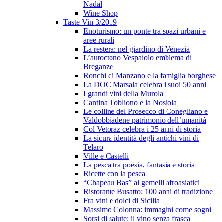
Nadal
Wine Shop
Taste Vin 3/2019
Enoturismo: un ponte tra spazi urbani e
aree rurali
La restera: nel giardino di Venezia
L’autoctono Vespaiolo emblema di
Breganze
Ronchi di Manzano e la famiglia borghese
La DOC Marsala celebra i suoi 50 anni
I grandi vini della Murola
Cantina Tobliono e la Nosiola
Le colline del Prosecco di Conegliano e
Valdobbiadene patrimonio dell’umanità
Col Vetoraz celebra i 25 anni di storia
La sicura identità degli antichi vini di
Telaro
Ville e Castelli
La pesca tra poesia, fantasia e storia
Ricette con la pesca
“Chapeau Bas” ai gemelli afroasiatici
Ristorante Busatto: 100 anni di tradizione
Fra vini e dolci di Sicilia
Massimo Colonna: immagini come sogni
Sorsi di salute: il vino senza frasca