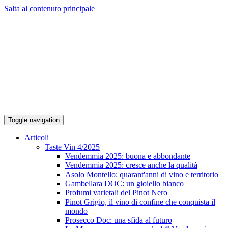
Salta al contenuto principale
Toggle navigation
Articoli
Taste Vin 4/2025
Vendemmia 2025: buona e abbondante
Vendemmia 2025: cresce anche la qualità
Asolo Montello: quarant'anni di vino e territorio
Gambellara DOC: un gioiello bianco
Profumi varietali del Pinot Nero
Pinot Grigio, il vino di confine che conquista il
mondo
Prosecco Doc: una sfida al futuro