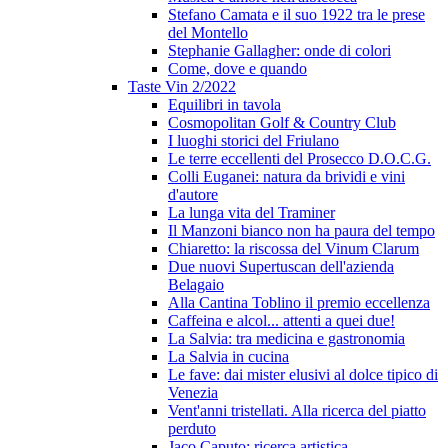
Stefano Camata e il suo 1922 tra le prese
del Montello
Stephanie Gallagher: onde di colori
Come, dove e quando
Taste Vin 2/2022
Equilibri in tavola
Cosmopolitan Golf & Country Club
I luoghi storici del Friulano
Le terre eccellenti del Prosecco D.O.C.G.
Colli Euganei: natura da brividi e vini
d'autore
La lunga vita del Traminer
Il Manzoni bianco non ha paura del tempo
Chiaretto: la riscossa del Vinum Clarum
Due nuovi Supertuscan dell'azienda
Belagaio
Alla Cantina Toblino il premio eccellenza
Caffeina e alcol... attenti a quei due!
La Salvia: tra medicina e gastronomia
La Salvia in cucina
Le fave: dai mister elusivi al dolce tipico di
Venezia
Vent'anni tristellati. Alla ricerca del piatto
perduto
Jaco Caputo: ricerca artistica