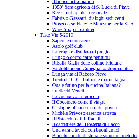
Il finocchietto marino
1359ª fiera agricola di S. Lucia di Piave
Registro di qualità regionale
Fabrizio Gazzarri: dialoghi seducenti
Prosecco solidale: le Manzane per la SLA
Wine Shop in cantina
Taste Vin 5/2019
Sapere e conoscere
Asolo golf club
La grappa: distillato di pregio
Lungo o corto: caffè per tutti!
Ribolla Gialla delle colline Friulane
Valdobbiadene Conegliano: doppia tutela
Lunga vita al Raboso Piave
Trento D.O.C.: bollicine di montagna
Quale futuro per la cucina Italiana?
I radicchi Veneti
La cucina con i radicchi
Il Cocomero come il viagra
Castagne: il pane ricco dei poveri
Michèle Prévost: essenza astratta
Il Pistacchio di Raffadali
Il caffettiere dell'Hosteria di Bacco
Una gara a tavola con buoni amici
Bianchi carichi di storia e spumanti metodo