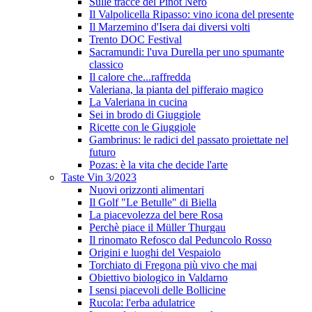
Sulle tracce del Pinot Nero
Il Valpolicella Ripasso: vino icona del presente
Il Marzemino d'Isera dai diversi volti
Trento DOC Festival
Sacramundi: l'uva Durella per uno spumante
classico
Il calore che...raffredda
Valeriana, la pianta del pifferaio magico
La Valeriana in cucina
Sei in brodo di Giuggiole
Ricette con le Giuggiole
Gambrinus: le radici del passato proiettate nel
futuro
Pozas: è la vita che decide l'arte
Taste Vin 3/2023
Nuovi orizzonti alimentari
Il Golf "Le Betulle" di Biella
La piacevolezza del bere Rosa
Perchè piace il Müller Thurgau
Il rinomato Refosco dal Peduncolo Rosso
Origini e luoghi del Vespaiolo
Torchiato di Fregona più vivo che mai
Obiettivo biologico in Valdarno
I sensi piacevoli delle Bollicine
Rucola: l'erba adulatrice