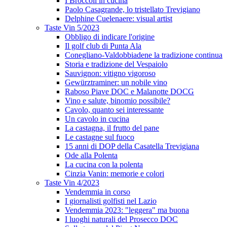
I Broccoli in cucina
Paolo Casagrande, lo tristellato Trevigiano
Delphine Cuelenaere: visual artist
Taste Vin 5/2023
Obbligo di indicare l'origine
Il golf club di Punta Ala
Conegliano-Valdobbiadene la tradizione continua
Storia e tradizione del Vespaiolo
Sauvignon: vitigno vigoroso
Gewürztraminer: un nobile vino
Raboso Piave DOC e Malanotte DOCG
Vino e salute, binomio possibile?
Cavolo, quanto sei interessante
Un cavolo in cucina
La castagna, il frutto del pane
Le castagne sul fuoco
15 anni di DOP della Casatella Trevigiana
Ode alla Polenta
La cucina con la polenta
Cinzia Vanin: memorie e colori
Taste Vin 4/2023
Vendemmia in corso
I giornalisti golfisti nel Lazio
Vendemmia 2023: "leggera" ma buona
I luoghi naturali del Prosecco DOC