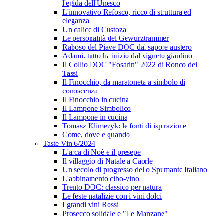
l'egida dell'Unesco
L'innovativo Refosco, ricco di struttura ed
eleganza
Un calice di Custoza
Le personalità del Gewürztraminer
Raboso del Piave DOC dal sapore austero
Adami: tutto ha inizio dal vigneto giardino
Il Collio DOC "Fosarin" 2022 di Ronco dei
Tassi
Il Finocchio, da maratoneta a simbolo di
conoscenza
Il Finocchio in cucina
Il Lampone Simbolico
Il Lampone in cucina
Tomasz Klimezyk: le fonti di ispirazione
Come, dove e quando
Taste Vin 6/2024
L'arca di Noè e il presepe
Il villaggio di Natale a Caorle
Un secolo di progresso dello Spumante Italiano
L'abbinamento cibo-vino
Trento DOC: classico per natura
Le feste natalizie con i vini dolci
I grandi vini Rossi
Prosecco solidale e "Le Manzane"