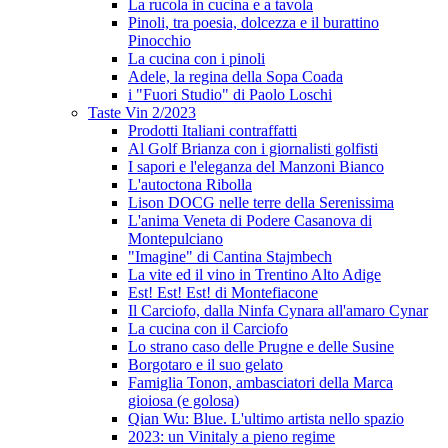
La rucola in cucina e a tavola
Pinoli, tra poesia, dolcezza e il burattino
Pinocchio
La cucina con i pinoli
Adele, la regina della Sopa Coada
i "Fuori Studio" di Paolo Loschi
Taste Vin 2/2023
Prodotti Italiani contraffatti
Al Golf Brianza con i giornalisti golfisti
I sapori e l'eleganza del Manzoni Bianco
L'autoctona Ribolla
Lison DOCG nelle terre della Serenissima
L'anima Veneta di Podere Casanova di
Montepulciano
"Imagine" di Cantina Stajmbech
La vite ed il vino in Trentino Alto Adige
Est! Est! Est! di Montefiacone
Il Carciofo, dalla Ninfa Cynara all'amaro Cynar
La cucina con il Carciofo
Lo strano caso delle Prugne e delle Susine
Borgotaro e il suo gelato
Famiglia Tonon, ambasciatori della Marca
gioiosa (e golosa)
Qian Wu: Blue. L'ultimo artista nello spazio
2023: un Vinitaly a pieno regime