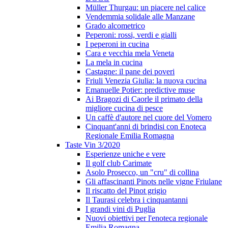
Müller Thurgau: un piacere nel calice
Vendemmia solidale alle Manzane
Grado alcometrico
Peperoni: rossi, verdi e gialli
I peperoni in cucina
Cara e vecchia mela Veneta
La mela in cucina
Castagne: il pane dei poveri
Friuli Venezia Giulia: la nuova cucina
Emanuelle Potier: predictive muse
Ai Bragozi di Caorle il primato della
migliore cucina di pesce
Un caffè d'autore nel cuore del Vomero
Cinquant'anni di brindisi con Enoteca
Regionale Emilia Romagna
Taste Vin 3/2020
Esperienze uniche e vere
Il golf club Carimate
Asolo Prosecco, un "cru" di collina
Gli affascinanti Pinots nelle vigne Friulane
Il riscatto del Pinot grigio
Il Taurasi celebra i cinquantanni
I grandi vini di Puglia
Nuovi obiettivi per l'enoteca regionale
Emilia Romagna