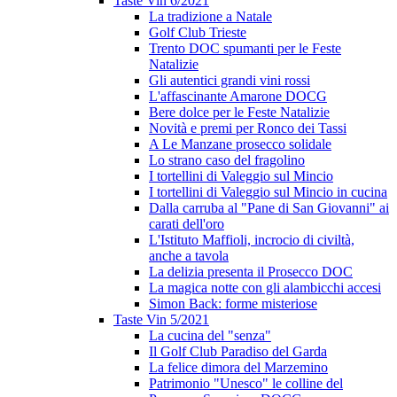
Taste Vin 6/2021
La tradizione a Natale
Golf Club Trieste
Trento DOC spumanti per le Feste
Natalizie
Gli autentici grandi vini rossi
L'affascinante Amarone DOCG
Bere dolce per le Feste Natalizie
Novità e premi per Ronco dei Tassi
A Le Manzane prosecco solidale
Lo strano caso del fragolino
I tortellini di Valeggio sul Mincio
I tortellini di Valeggio sul Mincio in cucina
Dalla carruba al "Pane di San Giovanni" ai
carati dell'oro
L'Istituto Maffioli, incrocio di civiltà,
anche a tavola
La delizia presenta il Prosecco DOC
La magica notte con gli alambicchi accesi
Simon Back: forme misteriose
Taste Vin 5/2021
La cucina del "senza"
Il Golf Club Paradiso del Garda
La felice dimora del Marzemino
Patrimonio "Unesco" le colline del