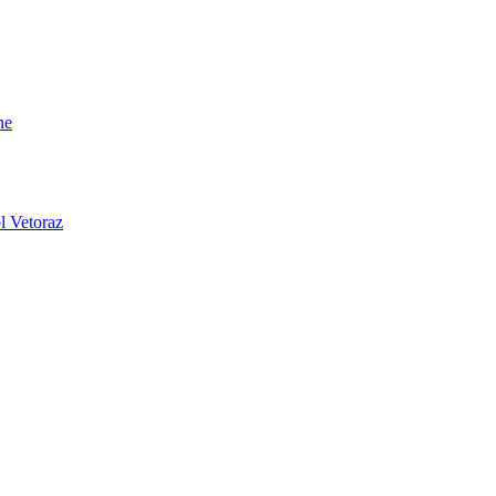
ne
l Vetoraz