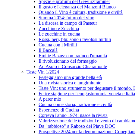
Spezie e profumi del Gewürztraminer
Il gusto e l'eleganza del Manzoni Bianco
Quando il Vino è cultura, tradizione e civiltà
Summa 2024: futuro del vino
La discesa in campo di Pasteur
Zucchino e Zucchina
Le zucchine in cucina
Rossi, neri, blu: sono i favolosi mirtilli
Cucina con i Mirtilli
Il Baccalà
Emilie Bazus: con traduco l'umanità
Il rivoluzionario del formaggio
Ad Asolo il Consorzio Chiaramonte
Taste Vin 1/2024
Festeggiamo una grande bella età
Una rivista storica e lungimirante
Taste Vin: uno strumento per degustare il mondo.
Felice stagione per l'enogastornomia veneta e Itali
A parer mio
Cucina come storia, tradizione e civiltà
Esperienze di Cucina
Correva l'anno 1974: nasce la rivista
Valorizzazione delle tradizioni e vento di cambiam
Da "rabbioso" a Raboso del Piave DOC
Prospettive 2024 per la denominazione: Conegli