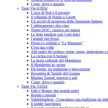
Come, dove e quando
Taste Vin 6/2024
L'arca di Noè e il presepe
Il villaggio di Natale a Caorle
Un secolo di progresso dello Spumante Italiano
L'abbinamento cibo-vino
Trento DOC: classico per natura
Le feste natalizie con i vini dolci
I grandi vini Rossi
Prosecco solidale e "Le Manzane"
C'era una volta
Alle radici del sedano: nome, storia, simbolismo e 
La cucina con il Sedano
La storia culturale del Mandarino
Il Mandarino in cucina
Da Sergio, tra tradizione e innovazione
Recantina & Tartufo del Grappa
Martino Zanetti: impresa e arte
Come, dove e quando
Taste Vin 5/2024
Etile e Beppo: due grandi amici
Borghi e presepi
Valdobbiadene - Conegliano una tradizione da imit
Il nobile Sauvignon