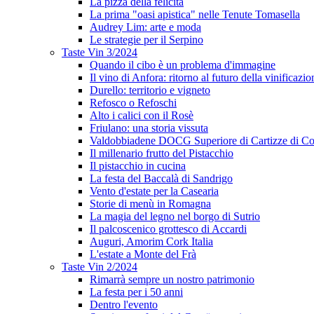
La pizza della felicità
La prima "oasi apistica" nelle Tenute Tomasella
Audrey Lim: arte e moda
Le strategie per il Serpino
Taste Vin 3/2024
Quando il cibo è un problema d'immagine
Il vino di Anfora: ritorno al futuro della vinificazio
Durello: territorio e vigneto
Refosco o Refoschi
Alto i calici con il Rosè
Friulano: una storia vissuta
Valdobbiadene DOCG Superiore di Cartizze di Co
Il millenario frutto del Pistacchio
Il pistacchio in cucina
La festa del Baccalà di Sandrigo
Vento d'estate per la Casearia
Storie di menù in Romagna
La magia del legno nel borgo di Sutrio
Il palcoscenico grottesco di Accardi
Auguri, Amorim Cork Italia
L'estate a Monte del Frà
Taste Vin 2/2024
Rimarrà sempre un nostro patrimonio
La festa per i 50 anni
Dentro l'evento