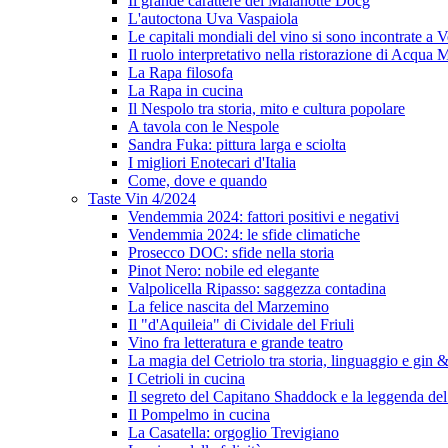
Il grande carattere del Malanotte Docg
L'autoctona Uva Vaspaiola
Le capitali mondiali del vino si sono incontrate a 
Il ruolo interpretativo nella ristorazione di Acqua
La Rapa filosofa
La Rapa in cucina
Il Nespolo tra storia, mito e cultura popolare
A tavola con le Nespole
Sandra Fuka: pittura larga e sciolta
I migliori Enotecari d'Italia
Come, dove e quando
Taste Vin 4/2024
Vendemmia 2024: fattori positivi e negativi
Vendemmia 2024: le sfide climatiche
Prosecco DOC: sfide nella storia
Pinot Nero: nobile ed elegante
Valpolicella Ripasso: saggezza contadina
La felice nascita del Marzemino
Il "d'Aquileia" di Cividale del Friuli
Vino fra letteratura e grande teatro
La magia del Cetriolo tra storia, linguaggio e gin &
I Cetrioli in cucina
Il segreto del Capitano Shaddock e la leggenda d
Il Pompelmo in cucina
La Casatella: orgoglio Trevigiano