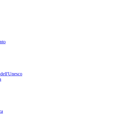
ento
 dell'Unesco
a
za