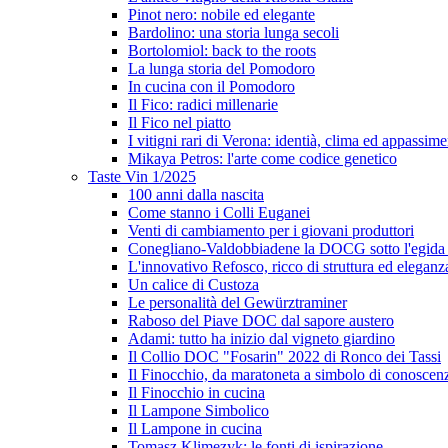
Pinot nero: nobile ed elegante
Bardolino: una storia lunga secoli
Bortolomiol: back to the roots
La lunga storia del Pomodoro
In cucina con il Pomodoro
Il Fico: radici millenarie
Il Fico nel piatto
I vitigni rari di Verona: identià, clima ed appassim
Mikaya Petros: l'arte come codice genetico
Taste Vin 1/2025
100 anni dalla nascita
Come stanno i Colli Euganei
Venti di cambiamento per i giovani produttori
Conegliano-Valdobbiadene la DOCG sotto l'egida
L'innovativo Refosco, ricco di struttura ed eleganz
Un calice di Custoza
Le personalità del Gewürztraminer
Raboso del Piave DOC dal sapore austero
Adami: tutto ha inizio dal vigneto giardino
Il Collio DOC "Fosarin" 2022 di Ronco dei Tassi
Il Finocchio, da maratoneta a simbolo di conoscen
Il Finocchio in cucina
Il Lampone Simbolico
Il Lampone in cucina
Tomasz Klimezyk: le fonti di ispirazione