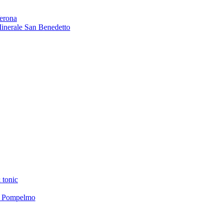
Verona
 Minerale San Benedetto
 tonic
el Pompelmo