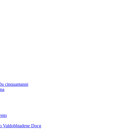
 Da cinquantanni
ana
ento
ano Valdobbiadene Docg