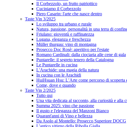
Il Corbezzolo, un frutto patriottico
Cuciniamo il Corbezzolo
Piero Casarin: l'arte che nasce dentro
Taste Vin 3/2025
Lo sviluppo tra urbano e rurale
Natura, passione, personalità in una terra di confin
Friulano: gioventù e raffinatezza
Lugana, eleganza e freschezza
Müller thurgau: vino di montagna
Prosecco Doc Rosè: aperitivo per l'estate
Romano Cardinali: dalla ciociaria alle cene di gala
Puntarelle: il segreto tenero della Catalogna
Le Puntarelle in cucina
L'Arachide: una magia della natura
In cucina con le Arachidi
HuiHsuan Hsu: L’Arte come percorso di scoperta
Come, dove e quando
Taste Vin 2/2025
Tutto qui
Una vita dedicata al racconto, alla curiosità e alla c
Summa 2025: vino che passione
Il gusto e l'eleganza del Manzoni Bianco
Quarant'anni di Vino e bellezza
Da Asolo al Montello: Prosecco Superiore DOCG
L'antico vitigno della Ribolla Gialla