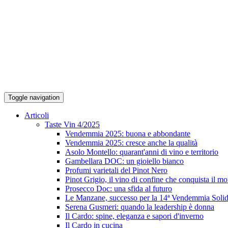
Toggle navigation
Articoli
Taste Vin 4/2025
Vendemmia 2025: buona e abbondante
Vendemmia 2025: cresce anche la qualità
Asolo Montello: quarant'anni di vino e territorio
Gambellara DOC: un gioiello bianco
Profumi varietali del Pinot Nero
Pinot Grigio, il vino di confine che conquista il m
Prosecco Doc: una sfida al futuro
Le Manzane, successo per la 14ª Vendemmia Solid
Serena Gusmeri: quando la leadership è donna
Il Cardo: spine, eleganza e sapori d'inverno
Il Cardo in cucina