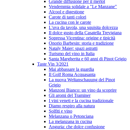
Grande diffusione per il merlot
Vendemmia solidale a "Le Manzane"
Alcool e digestione
Carote di tanti colori
La cucina con le carote
L'uva da tavola, una squisita dolcezza
Il dolce gusto della Casatella Trevigiana
Sopressa Vicentina: origine e tipicità
Onorio Barbesin: storia e tradizione
Nataly Maier: spazi astratti
Turismo del vino in Italia
Santa Margherita e 60 anni di Pinot Grigio
Taste Vin 3/2021
Mai abbassare la guardia
Il Golf Roma Acquasanta
La nuova Weltanschauung del Pinot
Grigio
Manzoni Bianco: un vino da scoprire
Gli aromi del Traminer
I vini veneti e la cucina tradizionale
Diamo respiro alla natura
Solfiti e vino
Melanzana o Petonciana
La melanzana in cucina
Anguria: che dolce confusione