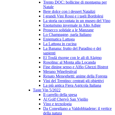
Trento DOC: bollicine di montagna per
Natale
Bere dolce con i dessert Natalizi
I grandi Vini Rossi e i tagli Bordolesi
La storia raccontata in un museo del Vino
Enoturismo invernale in Alto Adige
Prosecco solidale a le Manzane
Lo Champagne, parla Italiano
Enigmatica Lattuga
La Lattuga in cucina
La Banana: frutto del Paradiso e dei
sapienti
El Toulà risorge con le ali di Alajmo
Rosolina: al Monta alla Locanda
Fine dining senso e Alfio Ghezzi Bistrot
Merano Winefestival
Renato Meneghetti: anime della Foresta
Vini del Trentino: centrati gli obiettivi
La più antica Fiera Agricola Italiana
Taste Vin 5/2022
Il carrello della spesa
Al Golf Chervò San Vigilio
Vino e tecnologia
Da Conegliano a Valdobbiadene: il vertice
della natura