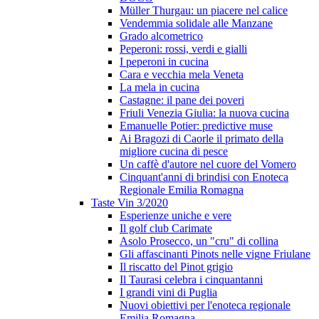
Müller Thurgau: un piacere nel calice
Vendemmia solidale alle Manzane
Grado alcometrico
Peperoni: rossi, verdi e gialli
I peperoni in cucina
Cara e vecchia mela Veneta
La mela in cucina
Castagne: il pane dei poveri
Friuli Venezia Giulia: la nuova cucina
Emanuelle Potier: predictive muse
Ai Bragozi di Caorle il primato della
migliore cucina di pesce
Un caffè d'autore nel cuore del Vomero
Cinquant'anni di brindisi con Enoteca
Regionale Emilia Romagna
Taste Vin 3/2020
Esperienze uniche e vere
Il golf club Carimate
Asolo Prosecco, un "cru" di collina
Gli affascinanti Pinots nelle vigne Friulane
Il riscatto del Pinot grigio
Il Taurasi celebra i cinquantanni
I grandi vini di Puglia
Nuovi obiettivi per l'enoteca regionale
Emilia Romagna