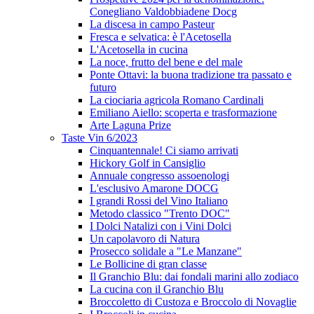
Conegliano Valdobbiadene Docg
La discesa in campo Pasteur
Fresca e selvatica: è l'Acetosella
L'Acetosella in cucina
La noce, frutto del bene e del male
Ponte Ottavi: la buona tradizione tra passato e
futuro
La ciociaria agricola Romano Cardinali
Emiliano Aiello: scoperta e trasformazione
Arte Laguna Prize
Taste Vin 6/2023
Cinquantennale! Ci siamo arrivati
Hickory Golf in Cansiglio
Annuale congresso assoenologi
L'esclusivo Amarone DOCG
I grandi Rossi del Vino Italiano
Metodo classico "Trento DOC"
I Dolci Natalizi con i Vini Dolci
Un capolavoro di Natura
Prosecco solidale a "Le Manzane"
Le Bollicine di gran classe
Il Granchio Blu: dai fondali marini allo zodiaco
La cucina con il Granchio Blu
Broccoletto di Custoza e Broccolo di Novaglie