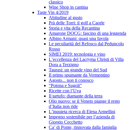
classico
Wine Shop in cantina
Taste Vin 4/2019
Abitudine al gusto
Prà delle Torri: il golf a Caorle
Storia e vita della Recantina
Amarone DOCG: fascino di una leggenda
Albino Armani: quasi una favola
Le peculiarità del Refosco dal Peduncolo
Rosso
SIMEI 2019: tecnologia e vino
L’eccellenza del Lacryma Christi di Villa
Dora a Terzigno
Taurasi: un grande vino del Sud
Il primo spumante da Vermentino
Agosto... non ti conosco
“Potona e Sugoli”
Ricette con l’Uva
Il tartufo: diamante della terra
Olio nuovo: se il Veneto piange il resto
d’Italia non ride
L’inquieta ricerca di Elena Armellini
Impegno sostenibile per l’azienda di
Giorgio Cecchetto
Ca’ di Ponte, rinnovata dalla famiglia