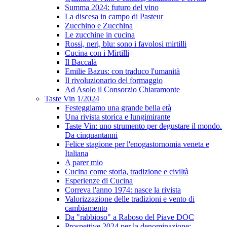
Summa 2024: futuro del vino
La discesa in campo di Pasteur
Zucchino e Zucchina
Le zucchine in cucina
Rossi, neri, blu: sono i favolosi mirtilli
Cucina con i Mirtilli
Il Baccalà
Emilie Bazus: con traduco l'umanità
Il rivoluzionario del formaggio
Ad Asolo il Consorzio Chiaramonte
Taste Vin 1/2024
Festeggiamo una grande bella età
Una rivista storica e lungimirante
Taste Vin: uno strumento per degustare il mondo.
Da cinquantanni
Felice stagione per l'enogastornomia veneta e
Italiana
A parer mio
Cucina come storia, tradizione e civiltà
Esperienze di Cucina
Correva l'anno 1974: nasce la rivista
Valorizzazione delle tradizioni e vento di
cambiamento
Da "rabbioso" a Raboso del Piave DOC
Prospettive 2024 per la denominazione: