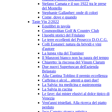
Stefano Camata e il suo 1922 tra le prese
del Montello
Stephanie Gallagher: onde di colori
Come, dove e quando
Taste Vin 2/2022
Equilibri in tavola
Cosmopolitan Golf & Country Club
I luoghi storici del Friulano
Le terre eccellenti del Prosecco D.O.C.G.
Colli Euganei: natura da brividi e vini
d'autore
La lunga vita del Traminer
Il Manzoni bianco non ha paura del tempo
Chiaretto: la riscossa del Vinum Clarum
Due nuovi Supertuscan dell'azienda
Belagaio
Alla Cantina Toblino il premio eccellenza
Caffeina e alcol... attenti a quei due!
La Salvia: tra medicina e gastronomia
La Salvia in cucina
Le fave: dai mister elusivi al dolce tipico di
Venezia
Vent'anni tristellati. Alla ricerca del piatto
perduto
Jaco Caputo: ricerca artistica