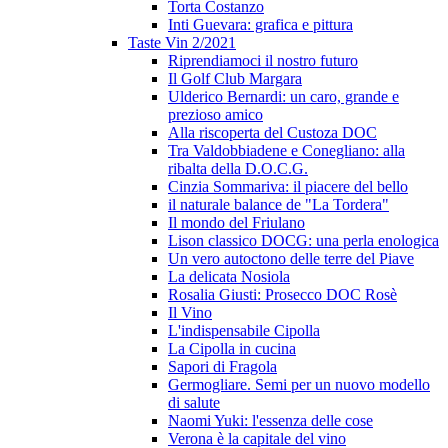
Torta Costanzo
Inti Guevara: grafica e pittura
Taste Vin 2/2021
Riprendiamoci il nostro futuro
Il Golf Club Margara
Ulderico Bernardi: un caro, grande e
prezioso amico
Alla riscoperta del Custoza DOC
Tra Valdobbiadene e Conegliano: alla
ribalta della D.O.C.G.
Cinzia Sommariva: il piacere del bello
il naturale balance de "La Tordera"
Il mondo del Friulano
Lison classico DOCG: una perla enologica
Un vero autoctono delle terre del Piave
La delicata Nosiola
Rosalia Giusti: Prosecco DOC Rosè
Il Vino
L'indispensabile Cipolla
La Cipolla in cucina
Sapori di Fragola
Germogliare. Semi per un nuovo modello
di salute
Naomi Yuki: l'essenza delle cose
Verona è la capitale del vino