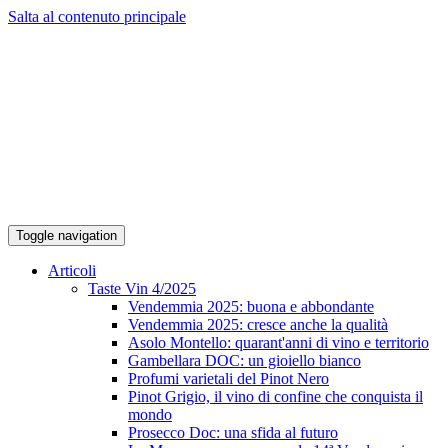
Salta al contenuto principale
Toggle navigation
Articoli
Taste Vin 4/2025
Vendemmia 2025: buona e abbondante
Vendemmia 2025: cresce anche la qualità
Asolo Montello: quarant'anni di vino e territorio
Gambellara DOC: un gioiello bianco
Profumi varietali del Pinot Nero
Pinot Grigio, il vino di confine che conquista il
mondo
Prosecco Doc: una sfida al futuro