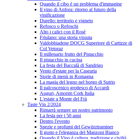
Quando il cibo è un problema d'immagine
Il vino di Anfora: ritorno al futuro della
vinificazione
Durello: territorio e vigneto
Refosco o Refoschi
Alto i calici con il Rosè
Friulano: una storia vissuta
Valdobbiadene DOCG Superiore di Cartizze di
Col Vetoraz
Il millenario frutto del Pistacchio
Il pistacchio in cucina
La festa del Baccalà di Sandrigo
Vento d'estate per la Casearia
Storie di menù in Romagna
La magia del legno nel borgo di Sutrio
Il palcoscenico grottesco di Accardi
Auguri, Amorim Cork Italia
L'estate a Monte del Frà
Taste Vin 2/2024
Rimarrà sempre un nostro patrimonio
La festa per i 50 anni
Dentro l'evento
Spezie e profumi del Gewürztraminer
Il gusto e l'eleganza del Manzoni Bianco
Quando il Vino è cultura, tradizione e civiltà