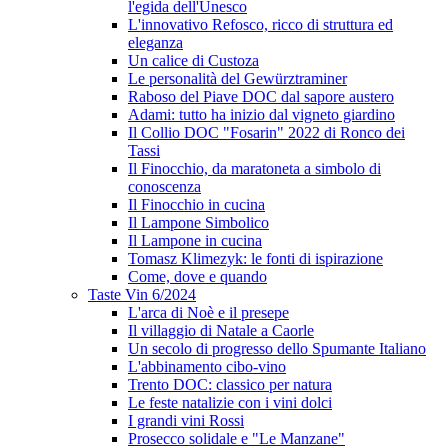
l'egida dell'Unesco
L'innovativo Refosco, ricco di struttura ed
eleganza
Un calice di Custoza
Le personalità del Gewürztraminer
Raboso del Piave DOC dal sapore austero
Adami: tutto ha inizio dal vigneto giardino
Il Collio DOC "Fosarin" 2022 di Ronco dei
Tassi
Il Finocchio, da maratoneta a simbolo di
conoscenza
Il Finocchio in cucina
Il Lampone Simbolico
Il Lampone in cucina
Tomasz Klimezyk: le fonti di ispirazione
Come, dove e quando
Taste Vin 6/2024
L'arca di Noè e il presepe
Il villaggio di Natale a Caorle
Un secolo di progresso dello Spumante Italiano
L'abbinamento cibo-vino
Trento DOC: classico per natura
Le feste natalizie con i vini dolci
I grandi vini Rossi
Prosecco solidale e "Le Manzane"