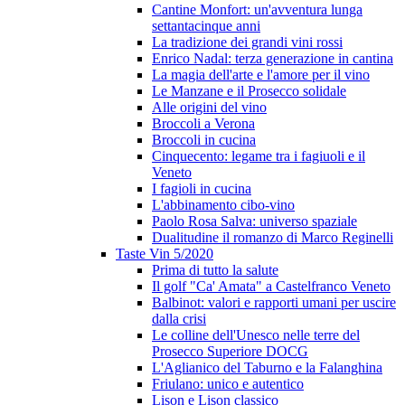
Cantine Monfort: un'avventura lunga
settantacinque anni
La tradizione dei grandi vini rossi
Enrico Nadal: terza generazione in cantina
La magia dell'arte e l'amore per il vino
Le Manzane e il Prosecco solidale
Alle origini del vino
Broccoli a Verona
Broccoli in cucina
Cinquecento: legame tra i fagiuoli e il
Veneto
I fagioli in cucina
L'abbinamento cibo-vino
Paolo Rosa Salva: universo spaziale
Dualitudine il romanzo di Marco Reginelli
Taste Vin 5/2020
Prima di tutto la salute
Il golf "Ca' Amata" a Castelfranco Veneto
Balbinot: valori e rapporti umani per uscire
dalla crisi
Le colline dell'Unesco nelle terre del
Prosecco Superiore DOCG
L'Aglianico del Taburno e la Falanghina
Friulano: unico e autentico
Lison e Lison classico