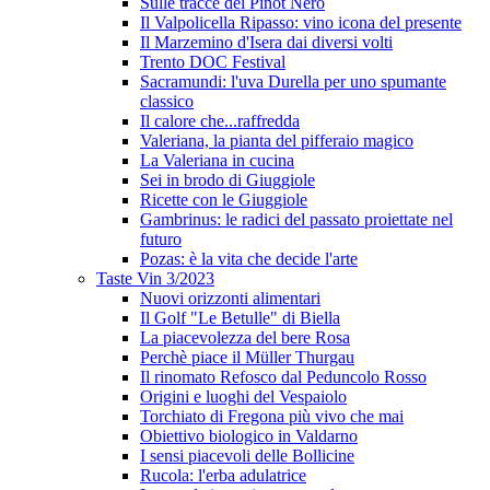
Sulle tracce del Pinot Nero
Il Valpolicella Ripasso: vino icona del presente
Il Marzemino d'Isera dai diversi volti
Trento DOC Festival
Sacramundi: l'uva Durella per uno spumante
classico
Il calore che...raffredda
Valeriana, la pianta del pifferaio magico
La Valeriana in cucina
Sei in brodo di Giuggiole
Ricette con le Giuggiole
Gambrinus: le radici del passato proiettate nel
futuro
Pozas: è la vita che decide l'arte
Taste Vin 3/2023
Nuovi orizzonti alimentari
Il Golf "Le Betulle" di Biella
La piacevolezza del bere Rosa
Perchè piace il Müller Thurgau
Il rinomato Refosco dal Peduncolo Rosso
Origini e luoghi del Vespaiolo
Torchiato di Fregona più vivo che mai
Obiettivo biologico in Valdarno
I sensi piacevoli delle Bollicine
Rucola: l'erba adulatrice