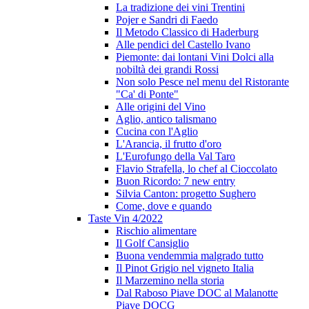
La tradizione dei vini Trentini
Pojer e Sandri di Faedo
Il Metodo Classico di Haderburg
Alle pendici del Castello Ivano
Piemonte: dai lontani Vini Dolci alla
nobiltà dei grandi Rossi
Non solo Pesce nel menu del Ristorante
"Ca' di Ponte"
Alle origini del Vino
Aglio, antico talismano
Cucina con l'Aglio
L'Arancia, il frutto d'oro
L'Eurofungo della Val Taro
Flavio Strafella, lo chef al Cioccolato
Buon Ricordo: 7 new entry
Silvia Canton: progetto Sughero
Come, dove e quando
Taste Vin 4/2022
Rischio alimentare
Il Golf Cansiglio
Buona vendemmia malgrado tutto
Il Pinot Grigio nel vigneto Italia
Il Marzemino nella storia
Dal Raboso Piave DOC al Malanotte
Piave DOCG