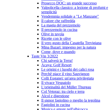
Prosecco DOC: un grande successo
Valpolicella classico: a lezione di profumi e
semplicità
Vendemmia solidale a "Le Manzane"
Il calore che raffredda
La magia del prezzemolo
Il prezzemolo in cucina
Olive in tavola
Ricette con le olive
Il vero gusto della Casatella Trevigiana
Mina Bazari: impegno per la natura
Come, dove e quando
Taste Vin 3/2022
Chi salverà la Terra!
Acaya: Golf Resort
Le origini e i luoghi dei calici rosa
Perchè piace il vino Sauvignon
Colli Euganei: un'area privilegiata
Il vivace Vespaiolo
L'originalità del Müller Thurgau
Col Vetoraz: tra cielo e terra
Alcol e digestione
Il signor fagiolino o meglio la tegolina
Fagiolini in cucina
Musica e amore nell'albicocca