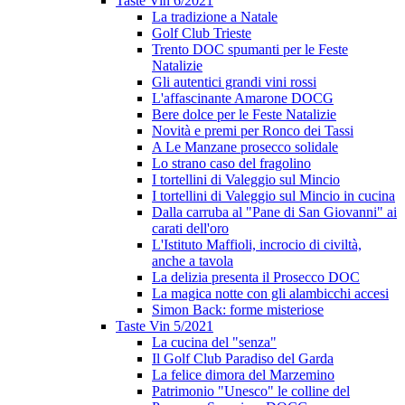
Taste Vin 6/2021
La tradizione a Natale
Golf Club Trieste
Trento DOC spumanti per le Feste
Natalizie
Gli autentici grandi vini rossi
L'affascinante Amarone DOCG
Bere dolce per le Feste Natalizie
Novità e premi per Ronco dei Tassi
A Le Manzane prosecco solidale
Lo strano caso del fragolino
I tortellini di Valeggio sul Mincio
I tortellini di Valeggio sul Mincio in cucina
Dalla carruba al "Pane di San Giovanni" ai
carati dell'oro
L'Istituto Maffioli, incrocio di civiltà,
anche a tavola
La delizia presenta il Prosecco DOC
La magica notte con gli alambicchi accesi
Simon Back: forme misteriose
Taste Vin 5/2021
La cucina del "senza"
Il Golf Club Paradiso del Garda
La felice dimora del Marzemino
Patrimonio "Unesco" le colline del