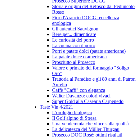
Prosecco Superiore DOCG
Storia e origini del Refosco dal Peduncolo
Rosso
Fior d'Arancio DOCG: eccellenza
enologica
Gli autentici Sauvignon
Bere per... dimenticare
Le curiosità del porro
La cucina con il porro
Porri e patate dolci (patate americane)
La patate dolce o americana
Prosciutto al Prosecco
Valore e primato del formaggio "Soligo
Oro"
Trattoria al Paradiso e gli 80 anni di Patron
Aurelio
Caffè "Caffi" con eleganza
Walter Davanzo: colori vivaci
Super Gold alla Casearia Carpenedo
Taste Vin 4/2021
L'orologio biologico
Il Golf alpino di Stresa
Una vendemmia che vince sulla qualità
La delicatezza del Müller Thurgau
Prosecco DOC Rosè: ottimi risultati