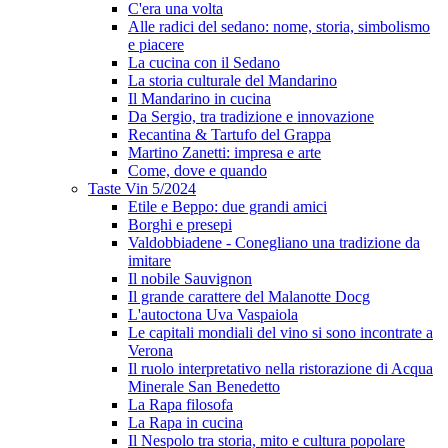
C'era una volta
Alle radici del sedano: nome, storia, simbolismo
e piacere
La cucina con il Sedano
La storia culturale del Mandarino
Il Mandarino in cucina
Da Sergio, tra tradizione e innovazione
Recantina & Tartufo del Grappa
Martino Zanetti: impresa e arte
Come, dove e quando
Taste Vin 5/2024
Etile e Beppo: due grandi amici
Borghi e presepi
Valdobbiadene - Conegliano una tradizione da
imitare
Il nobile Sauvignon
Il grande carattere del Malanotte Docg
L'autoctona Uva Vaspaiola
Le capitali mondiali del vino si sono incontrate a
Verona
Il ruolo interpretativo nella ristorazione di Acqua
Minerale San Benedetto
La Rapa filosofa
La Rapa in cucina
Il Nespolo tra storia, mito e cultura popolare