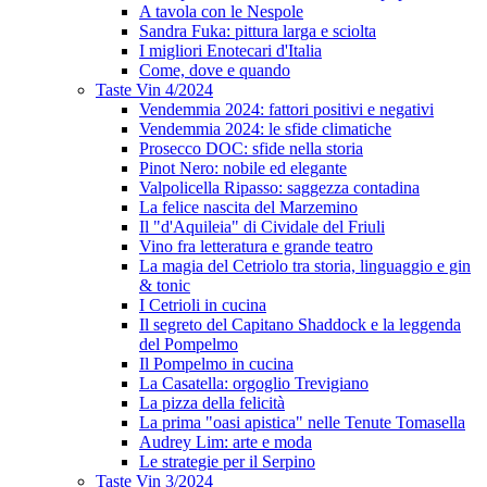
A tavola con le Nespole
Sandra Fuka: pittura larga e sciolta
I migliori Enotecari d'Italia
Come, dove e quando
Taste Vin 4/2024
Vendemmia 2024: fattori positivi e negativi
Vendemmia 2024: le sfide climatiche
Prosecco DOC: sfide nella storia
Pinot Nero: nobile ed elegante
Valpolicella Ripasso: saggezza contadina
La felice nascita del Marzemino
Il "d'Aquileia" di Cividale del Friuli
Vino fra letteratura e grande teatro
La magia del Cetriolo tra storia, linguaggio e gin
& tonic
I Cetrioli in cucina
Il segreto del Capitano Shaddock e la leggenda
del Pompelmo
Il Pompelmo in cucina
La Casatella: orgoglio Trevigiano
La pizza della felicità
La prima "oasi apistica" nelle Tenute Tomasella
Audrey Lim: arte e moda
Le strategie per il Serpino
Taste Vin 3/2024