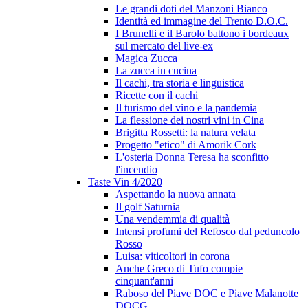
Le grandi doti del Manzoni Bianco
Identità ed immagine del Trento D.O.C.
I Brunelli e il Barolo battono i bordeaux
sul mercato del live-ex
Magica Zucca
La zucca in cucina
Il cachi, tra storia e linguistica
Ricette con il cachi
Il turismo del vino e la pandemia
La flessione dei nostri vini in Cina
Brigitta Rossetti: la natura velata
Progetto "etico" di Amorik Cork
L'osteria Donna Teresa ha sconfitto
l'incendio
Taste Vin 4/2020
Aspettando la nuova annata
Il golf Saturnia
Una vendemmia di qualità
Intensi profumi del Refosco dal peduncolo
Rosso
Luisa: viticoltori in corona
Anche Greco di Tufo compie
cinquant'anni
Raboso del Piave DOC e Piave Malanotte
DOCG