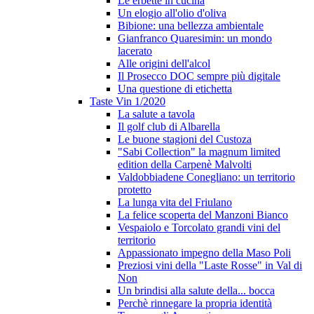
Le erbette in cucina
Un elogio all'olio d'oliva
Bibione: una bellezza ambientale
Gianfranco Quaresimin: un mondo
lacerato
Alle origini dell'alcol
Il Prosecco DOC sempre più digitale
Una questione di etichetta
Taste Vin 1/2020
La salute a tavola
Il golf club di Albarella
Le buone stagioni del Custoza
"Sabi Collection" la magnum limited
edition della Carpenè Malvolti
Valdobbiadene Conegliano: un territorio
protetto
La lunga vita del Friulano
La felice scoperta del Manzoni Bianco
Vespaiolo e Torcolato grandi vini del
territorio
Appassionato impegno della Maso Poli
Preziosi vini della "Laste Rosse" in Val di
Non
Un brindisi alla salute della... bocca
Perchè rinnegare la propria identità