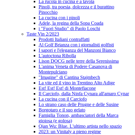
La rucola in cucina e a tavola
Pinoli, tra poesia, dolcezza e il burattino
Pinocchio
La cucina con i pinoli
Adele, la regina della Sopa Coada
i "Fuori Studio" di Paolo Loschi
Taste Vin 2/2023
Prodotti Italiani contraffatti
Al Golf Brianza con i giornalisti golfisti
I sapori e l'eleganza del Manzoni Bianco
L'autoctona Ribolla
Lison DOCG nelle terre della Serenissima
L'anima Veneta di Podere Casanova di
Montepulciano
"Imagine" di Cantina Stajmbech
La vite ed il vino in Trentino Alto Adige
Est! Est! Est! di Montefiacone
Il Carciofo, dalla Ninfa Cynara all'amaro Cynar
La cucina con il Carciofo
Lo strano caso delle Prugne e delle Susine
Borgotaro e il suo gelato
Famiglia Tonon, ambasciatori della Marca
gioiosa (e golosa)
Qian Wu: Blue. L'ultimo artista nello spazio
2023: un Vinitaly a pieno regime