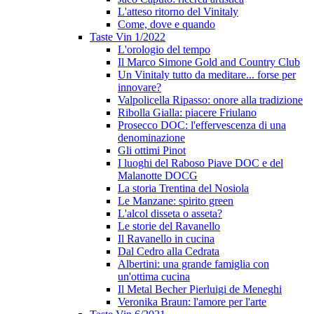
L'atteso ritorno del Vinitaly
Come, dove e quando
Taste Vin 1/2022
L'orologio del tempo
Il Marco Simone Gold and Country Club
Un Vinitaly tutto da meditare... forse per
innovare?
Valpolicella Ripasso: onore alla tradizione
Ribolla Gialla: piacere Friulano
Prosecco DOC: l'effervescenza di una
denominazione
Gli ottimi Pinot
I luoghi del Raboso Piave DOC e del
Malanotte DOCG
La storia Trentina del Nosiola
Le Manzane: spirito green
L'alcol disseta o asseta?
Le storie del Ravanello
Il Ravanello in cucina
Dal Cedro alla Cedrata
Albertini: una grande famiglia con
un'ottima cucina
Il Metal Becher Pierluigi de Meneghi
Veronika Braun: l'amore per l'arte