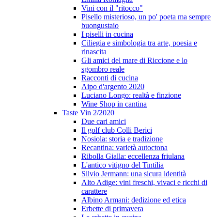
Vini con il "ritocco"
Pisello misterioso, un po' poeta ma sempre
buongustaio
I piselli in cucina
Ciliegia e simbologia tra arte, poesia e
rinascita
Gli amici del mare di Riccione e lo
sgombro reale
Racconti di cucina
Aipo d'argento 2020
Luciano Longo: realtà e finzione
Wine Shop in cantina
Taste Vin 2/2020
Due cari amici
Il golf club Colli Berici
Nosiola: storia e tradizione
Recantina: varietà autoctona
Ribolla Gialla: eccellenza friulana
L'antico vitigno del Tintilia
Silvio Jermann: una sicura identità
Alto Adige: vini freschi, vivaci e ricchi di
carattere
Albino Armani: dedizione ed etica
Erbette di primavera