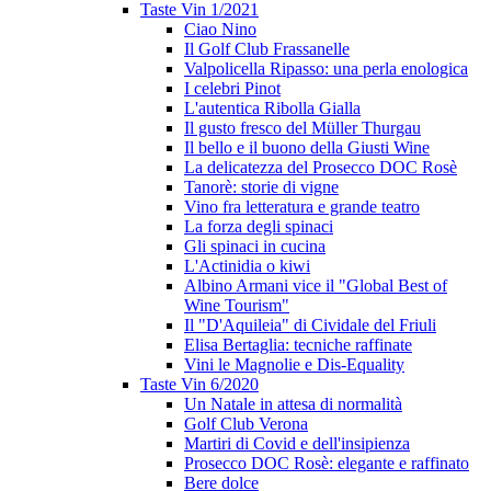
Taste Vin 1/2021
Ciao Nino
Il Golf Club Frassanelle
Valpolicella Ripasso: una perla enologica
I celebri Pinot
L'autentica Ribolla Gialla
Il gusto fresco del Müller Thurgau
Il bello e il buono della Giusti Wine
La delicatezza del Prosecco DOC Rosè
Tanorè: storie di vigne
Vino fra letteratura e grande teatro
La forza degli spinaci
Gli spinaci in cucina
L'Actinidia o kiwi
Albino Armani vice il "Global Best of
Wine Tourism"
Il "D'Aquileia" di Cividale del Friuli
Elisa Bertaglia: tecniche raffinate
Vini le Magnolie e Dis-Equality
Taste Vin 6/2020
Un Natale in attesa di normalità
Golf Club Verona
Martiri di Covid e dell'insipienza
Prosecco DOC Rosè: elegante e raffinato
Bere dolce