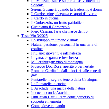
Le Manzane, successo per la 14ª Vendemmia
Solidale
Serena Gusmeri: quando la leadership è donna
Il Cardo: spine, eleganza e sapori d'inverno
Il Cardo in cucina
Il Corbezzolo, un frutto patriottico
Cuciniamo il Corbezzolo
Piero Casarin: l'arte che nasce dentro
Taste Vin 3/2025
Lo sviluppo tra urbano e rurale
Natura, passione, personalità in una terra di
confine
Friulano: gioventù e raffinatezza
Lugana, eleganza e freschezza
Müller thurgau: vino di montagna
Prosecco Doc Rosè: aperitivo per l'estate
Romano Cardinali: dalla ciociaria alle cene di
gala
Puntarelle: il segreto tenero della Catalogna
Le Puntarelle in cucina
L'Arachide: una magia della natura
In cucina con le Arachidi
HuiHsuan Hsu: L’Arte come percorso di
scoperta e memoria
Come, dove e quando