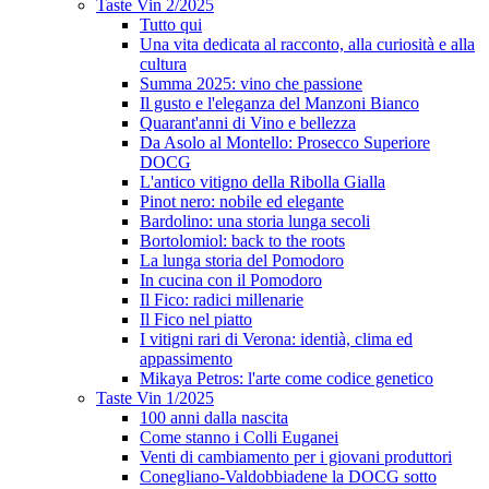
Taste Vin 2/2025
Tutto qui
Una vita dedicata al racconto, alla curiosità e alla
cultura
Summa 2025: vino che passione
Il gusto e l'eleganza del Manzoni Bianco
Quarant'anni di Vino e bellezza
Da Asolo al Montello: Prosecco Superiore
DOCG
L'antico vitigno della Ribolla Gialla
Pinot nero: nobile ed elegante
Bardolino: una storia lunga secoli
Bortolomiol: back to the roots
La lunga storia del Pomodoro
In cucina con il Pomodoro
Il Fico: radici millenarie
Il Fico nel piatto
I vitigni rari di Verona: identià, clima ed
appassimento
Mikaya Petros: l'arte come codice genetico
Taste Vin 1/2025
100 anni dalla nascita
Come stanno i Colli Euganei
Venti di cambiamento per i giovani produttori
Conegliano-Valdobbiadene la DOCG sotto