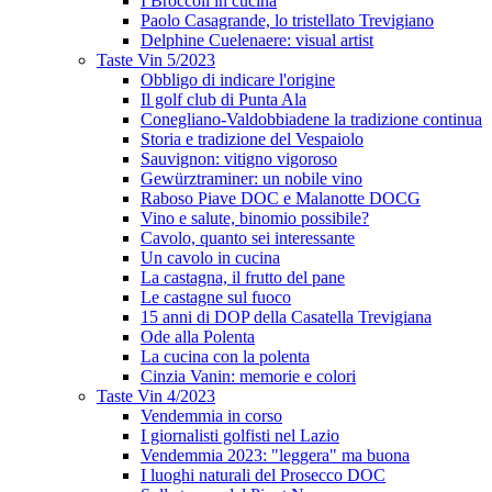
I Broccoli in cucina
Paolo Casagrande, lo tristellato Trevigiano
Delphine Cuelenaere: visual artist
Taste Vin 5/2023
Obbligo di indicare l'origine
Il golf club di Punta Ala
Conegliano-Valdobbiadene la tradizione continua
Storia e tradizione del Vespaiolo
Sauvignon: vitigno vigoroso
Gewürztraminer: un nobile vino
Raboso Piave DOC e Malanotte DOCG
Vino e salute, binomio possibile?
Cavolo, quanto sei interessante
Un cavolo in cucina
La castagna, il frutto del pane
Le castagne sul fuoco
15 anni di DOP della Casatella Trevigiana
Ode alla Polenta
La cucina con la polenta
Cinzia Vanin: memorie e colori
Taste Vin 4/2023
Vendemmia in corso
I giornalisti golfisti nel Lazio
Vendemmia 2023: "leggera" ma buona
I luoghi naturali del Prosecco DOC