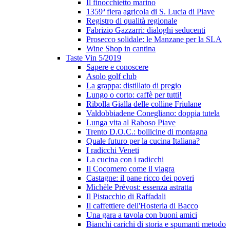
Il finocchietto marino
1359ª fiera agricola di S. Lucia di Piave
Registro di qualità regionale
Fabrizio Gazzarri: dialoghi seducenti
Prosecco solidale: le Manzane per la SLA
Wine Shop in cantina
Taste Vin 5/2019
Sapere e conoscere
Asolo golf club
La grappa: distillato di pregio
Lungo o corto: caffè per tutti!
Ribolla Gialla delle colline Friulane
Valdobbiadene Conegliano: doppia tutela
Lunga vita al Raboso Piave
Trento D.O.C.: bollicine di montagna
Quale futuro per la cucina Italiana?
I radicchi Veneti
La cucina con i radicchi
Il Cocomero come il viagra
Castagne: il pane ricco dei poveri
Michèle Prévost: essenza astratta
Il Pistacchio di Raffadali
Il caffettiere dell'Hosteria di Bacco
Una gara a tavola con buoni amici
Bianchi carichi di storia e spumanti metodo