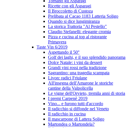
Tornano gli Asparagi
Ricette con gli Asparagi
Il Broccoletto di Custoza
Prelibata al Cacao 1183 Latteria Soligo
Quando si dice lungimiranza
La storica Trattoria "Al Pestello"
Claudio Stefanelli: elegante cromia
Pizza e cucina al top al ristorante
Primavera
Taste Vin 6/2019
Aspettando il 50°
Golf dei laghi, e il suo splendido panorama
Dolce Natale: i vini da dessert
Grandi vini rossi nella tradizione
Sagrantino: una tragedia scampata
Livon: radici Friulane
All'insegna dell'Amarone le storiche
cantine della Valpolicella
Le vigne dell'Orvieto, tremila anni di storia
I premi Carpenè 2019
Vino... e furono tutti d'accordo
Il radicchio si diffonde nel Veneto
Il radicchio in cucina
Il mascarpone di Lattera Soligo
Martondea o Martondela?