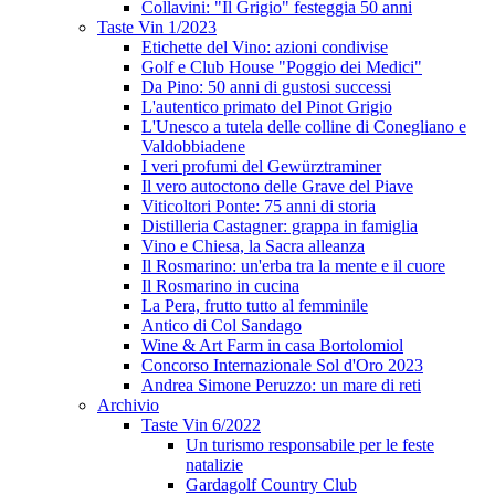
Collavini: "Il Grigio" festeggia 50 anni
Taste Vin 1/2023
Etichette del Vino: azioni condivise
Golf e Club House "Poggio dei Medici"
Da Pino: 50 anni di gustosi successi
L'autentico primato del Pinot Grigio
L'Unesco a tutela delle colline di Conegliano e
Valdobbiadene
I veri profumi del Gewürztraminer
Il vero autoctono delle Grave del Piave
Viticoltori Ponte: 75 anni di storia
Distilleria Castagner: grappa in famiglia
Vino e Chiesa, la Sacra alleanza
Il Rosmarino: un'erba tra la mente e il cuore
Il Rosmarino in cucina
La Pera, frutto tutto al femminile
Antico di Col Sandago
Wine & Art Farm in casa Bortolomiol
Concorso Internazionale Sol d'Oro 2023
Andrea Simone Peruzzo: un mare di reti
Archivio
Taste Vin 6/2022
Un turismo responsabile per le feste
natalizie
Gardagolf Country Club