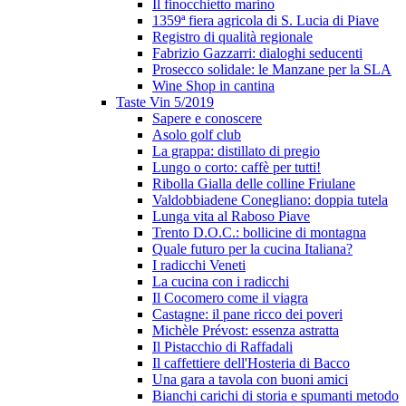
Il finocchietto marino
1359ª fiera agricola di S. Lucia di Piave
Registro di qualità regionale
Fabrizio Gazzarri: dialoghi seducenti
Prosecco solidale: le Manzane per la SLA
Wine Shop in cantina
Taste Vin 5/2019
Sapere e conoscere
Asolo golf club
La grappa: distillato di pregio
Lungo o corto: caffè per tutti!
Ribolla Gialla delle colline Friulane
Valdobbiadene Conegliano: doppia tutela
Lunga vita al Raboso Piave
Trento D.O.C.: bollicine di montagna
Quale futuro per la cucina Italiana?
I radicchi Veneti
La cucina con i radicchi
Il Cocomero come il viagra
Castagne: il pane ricco dei poveri
Michèle Prévost: essenza astratta
Il Pistacchio di Raffadali
Il caffettiere dell'Hosteria di Bacco
Una gara a tavola con buoni amici
Bianchi carichi di storia e spumanti metodo