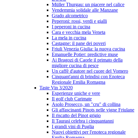
Müller Thurgau: un piacere nel calice
Vendemmia solidale alle Manzane
Grado alcometrico
Peperoni: rossi, verdi e gialli
I peperoni in cucina
Cara e vecchia mela Veneta
La mela in cucina
Castagne: il pane dei poveri
Friuli Venezia Giulia: la nuova cucina
Emanuelle Potier: predictive muse
Ai Bragozi di Caorle il primato della
migliore cucina di pesce
Un caffè d'autore nel cuore del Vomero
Cinquant'anni di brindisi con Enoteca
Regionale Emilia Romagna
Taste Vin 3/2020
Esperienze uniche e vere
Il golf club Carimate
Asolo Prosecco, un "cru" di collina
Gli affascinanti Pinots nelle vigne Friulane
Il riscatto del Pinot grigio
Il Taurasi celebra i cinquantanni
I grandi vini di Puglia
Nuovi obiettivi per l'enoteca regionale
Emilia Romagna