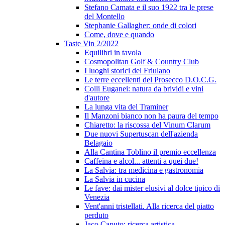
Stefano Camata e il suo 1922 tra le prese
del Montello
Stephanie Gallagher: onde di colori
Come, dove e quando
Taste Vin 2/2022
Equilibri in tavola
Cosmopolitan Golf & Country Club
I luoghi storici del Friulano
Le terre eccellenti del Prosecco D.O.C.G.
Colli Euganei: natura da brividi e vini
d'autore
La lunga vita del Traminer
Il Manzoni bianco non ha paura del tempo
Chiaretto: la riscossa del Vinum Clarum
Due nuovi Supertuscan dell'azienda
Belagaio
Alla Cantina Toblino il premio eccellenza
Caffeina e alcol... attenti a quei due!
La Salvia: tra medicina e gastronomia
La Salvia in cucina
Le fave: dai mister elusivi al dolce tipico di
Venezia
Vent'anni tristellati. Alla ricerca del piatto
perduto
Jaco Caputo: ricerca artistica