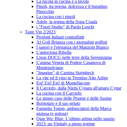
La rucola in cucina e a tavola
Pinoli, tra poesia, dolcezza e il burattino
Pinocchio
La cucina con i pinoli
Adele, la regina della Sopa Coada
i "Fuori Studio" di Paolo Loschi
Taste Vin 2/2023
Prodotti Italiani contraffatti
Al Golf Brianza con i giornalisti golfisti
I sapori e l'eleganza del Manzoni Bianco
L'autoctona Ribolla
Lison DOCG nelle terre della Serenissima
L'anima Veneta di Podere Casanova di
Montepulciano
"Imagine" di Cantina Stajmbech
La vite ed il vino in Trentino Alto Adige
Est! Est! Est! di Montefiacone
Il Carciofo, dalla Ninfa Cynara all'amaro Cynar
La cucina con il Carciofo
Lo strano caso delle Prugne e delle Susine
Borgotaro e il suo gelato
Famiglia Tonon, ambasciatori della Marca
gioiosa (e golosa)
Qian Wu: Blue. L'ultimo artista nello spazio
2023: un Vinitaly a pieno regime