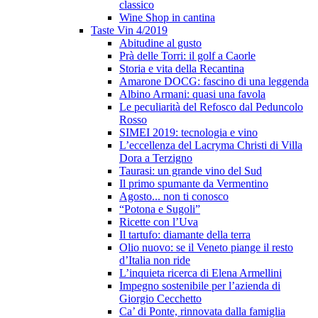
classico
Wine Shop in cantina
Taste Vin 4/2019
Abitudine al gusto
Prà delle Torri: il golf a Caorle
Storia e vita della Recantina
Amarone DOCG: fascino di una leggenda
Albino Armani: quasi una favola
Le peculiarità del Refosco dal Peduncolo
Rosso
SIMEI 2019: tecnologia e vino
L’eccellenza del Lacryma Christi di Villa
Dora a Terzigno
Taurasi: un grande vino del Sud
Il primo spumante da Vermentino
Agosto... non ti conosco
“Potona e Sugoli”
Ricette con l’Uva
Il tartufo: diamante della terra
Olio nuovo: se il Veneto piange il resto
d’Italia non ride
L’inquieta ricerca di Elena Armellini
Impegno sostenibile per l’azienda di
Giorgio Cecchetto
Ca’ di Ponte, rinnovata dalla famiglia