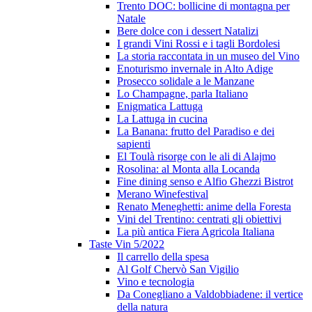
Trento DOC: bollicine di montagna per
Natale
Bere dolce con i dessert Natalizi
I grandi Vini Rossi e i tagli Bordolesi
La storia raccontata in un museo del Vino
Enoturismo invernale in Alto Adige
Prosecco solidale a le Manzane
Lo Champagne, parla Italiano
Enigmatica Lattuga
La Lattuga in cucina
La Banana: frutto del Paradiso e dei
sapienti
El Toulà risorge con le ali di Alajmo
Rosolina: al Monta alla Locanda
Fine dining senso e Alfio Ghezzi Bistrot
Merano Winefestival
Renato Meneghetti: anime della Foresta
Vini del Trentino: centrati gli obiettivi
La più antica Fiera Agricola Italiana
Taste Vin 5/2022
Il carrello della spesa
Al Golf Chervò San Vigilio
Vino e tecnologia
Da Conegliano a Valdobbiadene: il vertice
della natura