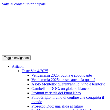
Salta al contenuto principale
Toggle navigation
Articoli
Taste Vin 4/2025
Vendemmia 2025: buona e abbondante
Vendemmia 2025: cresce anche la qualità
Asolo Montello: quarant'anni di vino e territorio
Gambellara DOC: un gioiello bianco
Profumi varietali del Pinot Nero
Pinot Grigio, il vino di confine che conquista il
mondo
Prosecco Doc: una sfida al futuro