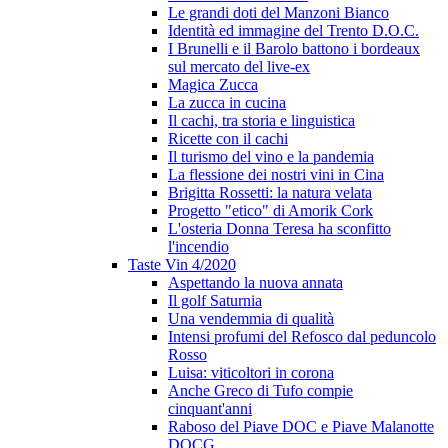
Le grandi doti del Manzoni Bianco
Identità ed immagine del Trento D.O.C.
I Brunelli e il Barolo battono i bordeaux
sul mercato del live-ex
Magica Zucca
La zucca in cucina
Il cachi, tra storia e linguistica
Ricette con il cachi
Il turismo del vino e la pandemia
La flessione dei nostri vini in Cina
Brigitta Rossetti: la natura velata
Progetto "etico" di Amorik Cork
L'osteria Donna Teresa ha sconfitto
l'incendio
Taste Vin 4/2020
Aspettando la nuova annata
Il golf Saturnia
Una vendemmia di qualità
Intensi profumi del Refosco dal peduncolo
Rosso
Luisa: viticoltori in corona
Anche Greco di Tufo compie
cinquant'anni
Raboso del Piave DOC e Piave Malanotte
DOCG