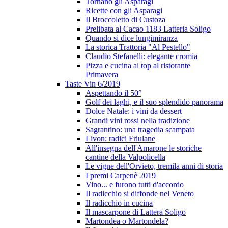
Tornano gli Asparagi
Ricette con gli Asparagi
Il Broccoletto di Custoza
Prelibata al Cacao 1183 Latteria Soligo
Quando si dice lungimiranza
La storica Trattoria "Al Pestello"
Claudio Stefanelli: elegante cromia
Pizza e cucina al top al ristorante
Primavera
Taste Vin 6/2019
Aspettando il 50°
Golf dei laghi, e il suo splendido panorama
Dolce Natale: i vini da dessert
Grandi vini rossi nella tradizione
Sagrantino: una tragedia scampata
Livon: radici Friulane
All'insegna dell'Amarone le storiche
cantine della Valpolicella
Le vigne dell'Orvieto, tremila anni di storia
I premi Carpenè 2019
Vino... e furono tutti d'accordo
Il radicchio si diffonde nel Veneto
Il radicchio in cucina
Il mascarpone di Lattera Soligo
Martondea o Martondela?