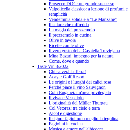
Prosecco DOC: un grande successo
Valpolicella classico: a lezione di profumi e
semplicità
Vendemmia solidale a "Le Manzane"
Il calore che raffredda
La magia del prezzemolo
Il prezzemolo in cucina
Olive in tavola
Ricette con le olive
Il vero gusto della Casatella Trevigiana
Mina Bazari: impegno per la natura
Come, dove e quando
Taste Vin 3/2022
Chi salverà la Terra!
Acaya: Golf Resort
Le origini e i luoghi dei calici rosa
Perchè piace il vino Sauvignon
Colli Euganei: un'area privilegiata
Il vivace Vespaiolo
L'originalità del Müller Thurgau
Col Vetoraz: tra cielo e terra
Alcol e digestione
Il signor fagiolino o meglio la tegolina
Fagiolini in cucina
Musica e amore nell'albicocca