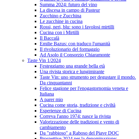
Summa 2024: futuro del vino
La discesa in campo di Pasteur
Zucchino e Zucchina
Le zucchine in cucina
Rossi, neri, blu: sono i favolosi mirtilli
Cucina con i Mirtilli
Il Baccalà
Emilie Bazus: con traduco l'umanità
Il rivoluzionario del formaggio
Ad Asolo il Consorzio Chiaramonte
Taste Vin 1/2024
Festeggiamo una grande bella età
Una rivista storica e lungimirante
Taste Vin: uno strumento per degustare il mondo.
Da cinquantanni
Felice stagione per l'enogastornomia veneta e
Italiana
A parer mio
Cucina come storia, tradizione e civiltà
Esperienze di Cucina
Correva l'anno 1974: nasce la rivista
Valorizzazione delle tradizioni e vento di
cambiamento
Da "rabbioso" a Raboso del Piave DOC
Prospettive 2024 per la denominazione: