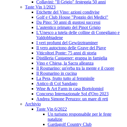
Collavini: "Il Grigio" festeggia 50 anni
Taste Vin 1/2023
Etichette del Vino: azioni condivise
Golf e Club House "Poggio dei Medici"
Da Pino: 50 anni di gustosi successi
L'autentico primato del Pinot Grigio
L'Unesco a tutela delle colline di Conegliano e
Valdobbiadene
I veri profumi del Gewürztraminer
Il vero autoctono delle Grave del Piave
Viticoltori Ponte: 75 anni di storia
Distilleria Castagner: grappa in famiglia
Vino e Chiesa, la Sacra alleanza
Il Rosmarino: un'erba tra la mente e il cuore
Il Rosmarino in cucina
La Pera, frutto tutto al femminile
Antico di Col Sandago
Wine & Art Farm in casa Bortolomiol
Concorso Internazionale Sol d'Oro 2023
Andrea Simone Peruzzo: un mare di reti
Archivio
Taste Vin 6/2022
Un turismo responsabile per le feste
natalizie
Gardagolf Country Club