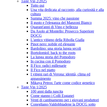
Taste Vin 2/2025
Tutto qui
Una vita dedicata al racconto, alla curiosità e alla
cultura
Summa 2025: vino che passione
Il gusto e l'eleganza del Manzoni Bianco
Quarant'anni di Vino e bellezza
Da Asolo al Montello: Prosecco Superiore
DOCG
L'antico vitigno della Ribolla Gialla
Pinot nero: nobile ed elegante
Bardolino: una storia lunga secoli
Bortolomiol: back to the roots
La lunga storia del Pomodoro
In cucina con il Pomodoro
Il Fico: radici millenarie
Il Fico nel piatto
I vitigni rari di Verona: identià, clima ed
appassimento
Mikaya Petros: l'arte come codice genetico
Taste Vin 1/2025
100 anni dalla nascita
Come stanno i Colli Euganei
Venti di cambiamento per i giovani produttori
Conegliano-Valdobbiadene la DOCG sotto