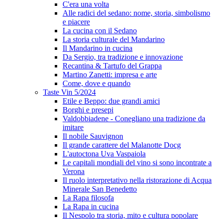
C'era una volta
Alle radici del sedano: nome, storia, simbolismo
e piacere
La cucina con il Sedano
La storia culturale del Mandarino
Il Mandarino in cucina
Da Sergio, tra tradizione e innovazione
Recantina & Tartufo del Grappa
Martino Zanetti: impresa e arte
Come, dove e quando
Taste Vin 5/2024
Etile e Beppo: due grandi amici
Borghi e presepi
Valdobbiadene - Conegliano una tradizione da
imitare
Il nobile Sauvignon
Il grande carattere del Malanotte Docg
L'autoctona Uva Vaspaiola
Le capitali mondiali del vino si sono incontrate a
Verona
Il ruolo interpretativo nella ristorazione di Acqua
Minerale San Benedetto
La Rapa filosofa
La Rapa in cucina
Il Nespolo tra storia, mito e cultura popolare