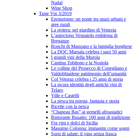
Nadal
Wine Shop
Taste Vin 3/2019
Enoturismo: un ponte tra spazi urbani e
aree rurali
La restera: nel giardino di Venezia
L’autoctono Vespaiolo emblema di
Breganze
Ronchi di Manzano e la famiglia borghese
La DOC Marsala celebra i suoi 50 anni
I grandi vini della Murola
Cantina Tobliono e la Nosiola
Le colline del Prosecco di Conegliano e
Valdobbiadene patrimonio dell’umanità
Col Vetoraz celebra i 25 anni di storia
La sicura identità degli antichi vini di
Telaro
Ville e Castelli
La pesca tra poesia, fantasia e storia
Ricette con la pesca
“Chapeau Bas” ai gemelli afroasiatici
Ristorante Busatto: 100 anni di tradizione
Fra vini e dolci di Sicilia
Massimo Colonna: immagini come sogni
Sorsi di salute: il vino senza frasca