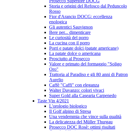
Prosecco Superiore DOCG
Storia e origini del Refosco dal Peduncolo
Rosso
Fior d'Arancio DOCG: eccellenza
enologica
Gli autentici Sauvignon
Bere per... dimenticare
Le curiosità del porro
La cucina con il porro
Porri e patate dolci (patate americane)
La patate dolce o americana
Prosciutto al Prosecco
Valore e primato del formaggio "Soligo
Oro"
Trattoria al Paradiso e gli 80 anni di Patron
Aurelio
Caffè "Caffi" con eleganza
Walter Davanzo: colori vivaci
Super Gold alla Casearia Carpenedo
Taste Vin 4/2021
L'orologio biologico
Il Golf alpino di Stresa
Una vendemmia che vince sulla qualità
La delicatezza del Müller Thurgau
Prosecco DOC Rosè: ottimi risultati