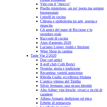
Vini con il "ritocco"
Pisello misterioso, un po' poeta ma sempre
buongustaio
I piselli in cucina
Ciliegia e simbologia tra arte, poesia e
rinascita
Gli amici del mare di Riccione e lo
sgombro reale
Racconti di cucina
Aipo d'argento 2020
Luciano Longo: realtà e finzione
Wine Shop in cantina
Taste Vin 2/2020
Due cari amici
Il golf club Colli Berici
Nosiola: storia e tradizione
Recantina: varietà autoctona
Ribolla Gialla: eccellenza friulana
L'antico vitigno del Tintilia
Silvio Jermann: una sicura identità
Alto Adige: vini freschi, vivaci e ricchi di
carattere
Albino Armani: dedizione ed etica
Erbette di primavera