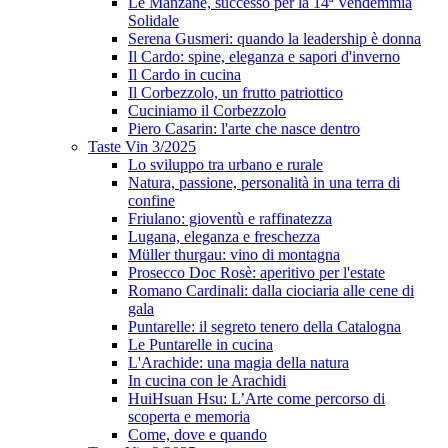
Le Manzane, successo per la 14ª Vendemmia
Solidale
Serena Gusmeri: quando la leadership è donna
Il Cardo: spine, eleganza e sapori d'inverno
Il Cardo in cucina
Il Corbezzolo, un frutto patriottico
Cuciniamo il Corbezzolo
Piero Casarin: l'arte che nasce dentro
Taste Vin 3/2025
Lo sviluppo tra urbano e rurale
Natura, passione, personalità in una terra di
confine
Friulano: gioventù e raffinatezza
Lugana, eleganza e freschezza
Müller thurgau: vino di montagna
Prosecco Doc Rosè: aperitivo per l'estate
Romano Cardinali: dalla ciociaria alle cene di
gala
Puntarelle: il segreto tenero della Catalogna
Le Puntarelle in cucina
L'Arachide: una magia della natura
In cucina con le Arachidi
HuiHsuan Hsu: L’Arte come percorso di
scoperta e memoria
Come, dove e quando