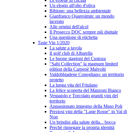
Le erbette in cucina
Un elogio all'olio d'oliva
Bibione: una bellezza ambientale
Gianfranco Quaresimin: un mondo
lacerato
Alle origini dell'alcol
Il Prosecco DOC sempre più digitale
Una questione di etichetta
Taste Vin 1/2020
La salute a tavola
Il golf club di Albarella
Le buone stagioni del Custoza
"Sabi Collection" la magnum limited
edition della Carpenè Malvolti
Valdobbiadene Conegliano: un territorio
protetto
La lunga vita del Friulano
La felice scoperta del Manzoni Bianco
Vespaiolo e Torcolato grandi vini del
territorio
Appassionato impegno della Maso Poli
Preziosi vini della "Laste Rosse" in Val di
Non
Un brindisi alla salute della... bocca
Perchè rinnegare la propria identità