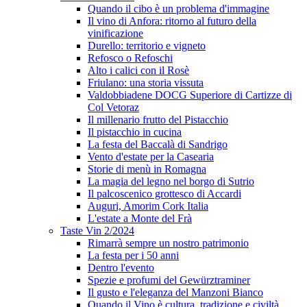
Quando il cibo è un problema d'immagine
Il vino di Anfora: ritorno al futuro della
vinificazione
Durello: territorio e vigneto
Refosco o Refoschi
Alto i calici con il Rosè
Friulano: una storia vissuta
Valdobbiadene DOCG Superiore di Cartizze di
Col Vetoraz
Il millenario frutto del Pistacchio
Il pistacchio in cucina
La festa del Baccalà di Sandrigo
Vento d'estate per la Casearia
Storie di menù in Romagna
La magia del legno nel borgo di Sutrio
Il palcoscenico grottesco di Accardi
Auguri, Amorim Cork Italia
L'estate a Monte del Frà
Taste Vin 2/2024
Rimarrà sempre un nostro patrimonio
La festa per i 50 anni
Dentro l'evento
Spezie e profumi del Gewürztraminer
Il gusto e l'eleganza del Manzoni Bianco
Quando il Vino è cultura, tradizione e civiltà