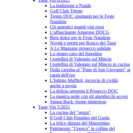
Taste Vin 6/2021
La tradizione a Natale
Golf Club Trieste
Trento DOC spumanti per le Feste
Natalizie
Gli autentici grandi vini rossi
L'affascinante Amarone DOCG
Bere dolce per le Feste Natalizie
Novità e premi per Ronco dei Tassi
A Le Manzane prosecco solidale
Lo strano caso del fragolino
I tortellini di Valeggio sul Mincio
I tortellini di Valeggio sul Mincio in cucina
Dalla carruba al "Pane di San Giovanni" ai
carati dell'oro
L'Istituto Maffioli, incrocio di civiltà,
anche a tavola
La delizia presenta il Prosecco DOC
La magica notte con gli alambicchi accesi
Simon Back: forme misteriose
Taste Vin 5/2021
La cucina del "senza"
Il Golf Club Paradiso del Garda
La felice dimora del Marzemino
Patrimonio "Unesco" le colline del