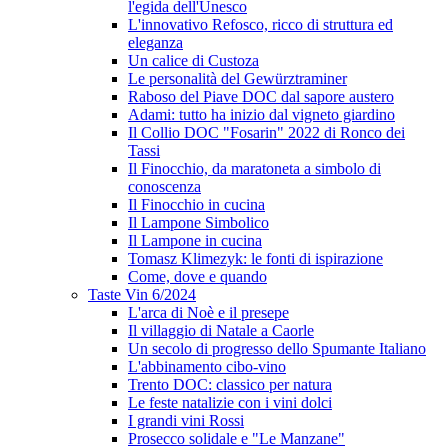
l'egida dell'Unesco
L'innovativo Refosco, ricco di struttura ed
eleganza
Un calice di Custoza
Le personalità del Gewürztraminer
Raboso del Piave DOC dal sapore austero
Adami: tutto ha inizio dal vigneto giardino
Il Collio DOC "Fosarin" 2022 di Ronco dei
Tassi
Il Finocchio, da maratoneta a simbolo di
conoscenza
Il Finocchio in cucina
Il Lampone Simbolico
Il Lampone in cucina
Tomasz Klimezyk: le fonti di ispirazione
Come, dove e quando
Taste Vin 6/2024
L'arca di Noè e il presepe
Il villaggio di Natale a Caorle
Un secolo di progresso dello Spumante Italiano
L'abbinamento cibo-vino
Trento DOC: classico per natura
Le feste natalizie con i vini dolci
I grandi vini Rossi
Prosecco solidale e "Le Manzane"