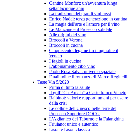
Cantine Monfort: un'avventura lunga
settantacinque anni
La tradizione dei grandi vini rossi
Enrico Nadal: terza generazione in cantina
La magia dell'arte e l'amore per il vino
Le Manzane e il Prosecco solidale
Alle origini del vino
Broccoli a Verona
Broccoli in cucina
Cinquecento: legame tra i fagiuoli e il
Veneto
I fagioli in cucina
L'abbinamento cibo-vino
Paolo Rosa Salva: universo spaziale
Dualitudine il romanzo di Marco Reginelli
Taste Vin 5/2020
Prima di tutto la salute
Il golf "Ca' Amata" a Castelfranco Veneto
Balbinot: valori e rapporti umani per uscire
dalla crisi
Le colline dell'Unesco nelle terre del
Prosecco Superiore DOCG
L'Aglianico del Taburno e la Falanghina
Friulano: unico e autentico
Lison e Lison classico