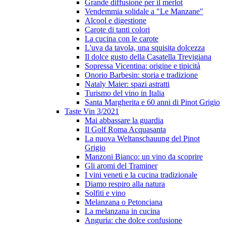
Grande diffusione per il merlot
Vendemmia solidale a "Le Manzane"
Alcool e digestione
Carote di tanti colori
La cucina con le carote
L'uva da tavola, una squisita dolcezza
Il dolce gusto della Casatella Trevigiana
Sopressa Vicentina: origine e tipicità
Onorio Barbesin: storia e tradizione
Nataly Maier: spazi astratti
Turismo del vino in Italia
Santa Margherita e 60 anni di Pinot Grigio
Taste Vin 3/2021
Mai abbassare la guardia
Il Golf Roma Acquasanta
La nuova Weltanschauung del Pinot
Grigio
Manzoni Bianco: un vino da scoprire
Gli aromi del Traminer
I vini veneti e la cucina tradizionale
Diamo respiro alla natura
Solfiti e vino
Melanzana o Petonciana
La melanzana in cucina
Anguria: che dolce confusione