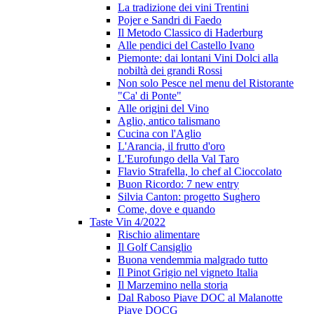
La tradizione dei vini Trentini
Pojer e Sandri di Faedo
Il Metodo Classico di Haderburg
Alle pendici del Castello Ivano
Piemonte: dai lontani Vini Dolci alla
nobiltà dei grandi Rossi
Non solo Pesce nel menu del Ristorante
"Ca' di Ponte"
Alle origini del Vino
Aglio, antico talismano
Cucina con l'Aglio
L'Arancia, il frutto d'oro
L'Eurofungo della Val Taro
Flavio Strafella, lo chef al Cioccolato
Buon Ricordo: 7 new entry
Silvia Canton: progetto Sughero
Come, dove e quando
Taste Vin 4/2022
Rischio alimentare
Il Golf Cansiglio
Buona vendemmia malgrado tutto
Il Pinot Grigio nel vigneto Italia
Il Marzemino nella storia
Dal Raboso Piave DOC al Malanotte
Piave DOCG