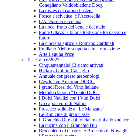
Conegliano Valdobbiadene Docg
La discesa in campo Pasteur
Fresca e selvatica: è l'Acetosella
L'Acetosella in cucina
La noce, frutto del bene e del male
Ponte Ottavi: la buona tradizione tra passato e
futuro
La ciociaria agricola Romano Cardinali
Emiliano Aiello: scoperta e trasformazione
Arte Laguna Prize
Taste Vin 6/2023
Cinquantennale! Ci siamo arrivati
Hickory Golf in Cansiglio
Annuale congresso assoenologi
L'esclusivo Amarone DOCG
I grandi Rossi del Vino Italiano
Metodo classico "Trento DOC"
I Dolci Natalizi con i Vini Dolci
Un capolavoro di Natura
Prosecco solidale a "Le Manzane"
Le Bollicine di gran classe
Il Granchio Blu: dai fondali marini allo zodiaco
La cucina con il Granchio Blu
Broccoletto di Custoza e Broccolo di Novaglie