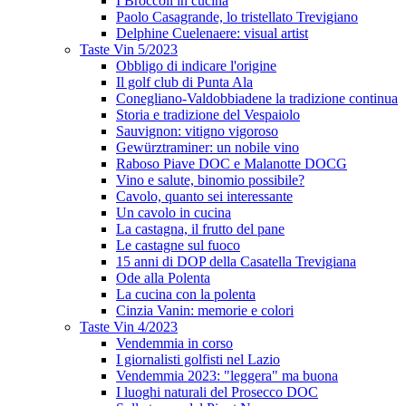
I Broccoli in cucina
Paolo Casagrande, lo tristellato Trevigiano
Delphine Cuelenaere: visual artist
Taste Vin 5/2023
Obbligo di indicare l'origine
Il golf club di Punta Ala
Conegliano-Valdobbiadene la tradizione continua
Storia e tradizione del Vespaiolo
Sauvignon: vitigno vigoroso
Gewürztraminer: un nobile vino
Raboso Piave DOC e Malanotte DOCG
Vino e salute, binomio possibile?
Cavolo, quanto sei interessante
Un cavolo in cucina
La castagna, il frutto del pane
Le castagne sul fuoco
15 anni di DOP della Casatella Trevigiana
Ode alla Polenta
La cucina con la polenta
Cinzia Vanin: memorie e colori
Taste Vin 4/2023
Vendemmia in corso
I giornalisti golfisti nel Lazio
Vendemmia 2023: "leggera" ma buona
I luoghi naturali del Prosecco DOC