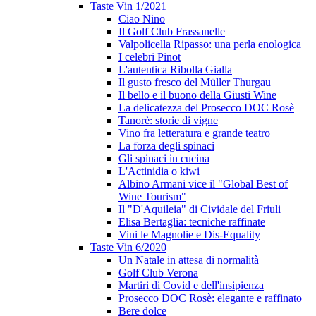
Taste Vin 1/2021
Ciao Nino
Il Golf Club Frassanelle
Valpolicella Ripasso: una perla enologica
I celebri Pinot
L'autentica Ribolla Gialla
Il gusto fresco del Müller Thurgau
Il bello e il buono della Giusti Wine
La delicatezza del Prosecco DOC Rosè
Tanorè: storie di vigne
Vino fra letteratura e grande teatro
La forza degli spinaci
Gli spinaci in cucina
L'Actinidia o kiwi
Albino Armani vice il "Global Best of
Wine Tourism"
Il "D'Aquileia" di Cividale del Friuli
Elisa Bertaglia: tecniche raffinate
Vini le Magnolie e Dis-Equality
Taste Vin 6/2020
Un Natale in attesa di normalità
Golf Club Verona
Martiri di Covid e dell'insipienza
Prosecco DOC Rosè: elegante e raffinato
Bere dolce