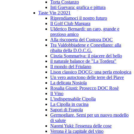
Torta Costanzo
Inti Guevara: grafica e pittura
Taste Vin 2/2021
Riprendiamoci il nostro futuro
Il Golf Club Margara
Ulderico Bernardi: un caro, grande e
prezioso amico
Alla riscoperta del Custoza DOC
Tra Valdobbiadene e Conegliano: alla
ribalta della D.O.C.G.
Cinzia Sommariva: il piacere del bello
il naturale balance de "La Tordera"
Il mondo del Friulano
Lison classico DOCG: una perla enologica
Un vero autoctono delle terre del Piave
La delicata Nosiola
Rosalia Giusti: Prosecco DOC Rosè
Il Vino
L'indispensabile Cipolla
La Cipolla in cucina
Sapori di Fragola
Germogliare. Semi per un nuovo modello
di salute
Naomi Yuki: l'essenza delle cose
Verona è la capitale del vino