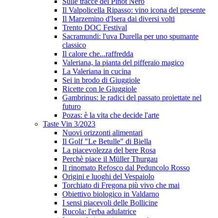
Sulle tracce del Pinot Nero
Il Valpolicella Ripasso: vino icona del presente
Il Marzemino d'Isera dai diversi volti
Trento DOC Festival
Sacramundi: l'uva Durella per uno spumante
classico
Il calore che...raffredda
Valeriana, la pianta del pifferaio magico
La Valeriana in cucina
Sei in brodo di Giuggiole
Ricette con le Giuggiole
Gambrinus: le radici del passato proiettate nel
futuro
Pozas: è la vita che decide l'arte
Taste Vin 3/2023
Nuovi orizzonti alimentari
Il Golf "Le Betulle" di Biella
La piacevolezza del bere Rosa
Perchè piace il Müller Thurgau
Il rinomato Refosco dal Peduncolo Rosso
Origini e luoghi del Vespaiolo
Torchiato di Fregona più vivo che mai
Obiettivo biologico in Valdarno
I sensi piacevoli delle Bollicine
Rucola: l'erba adulatrice