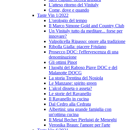
L'atteso ritorno del Vinitaly
Come, dove e quando
Taste Vin 1/2022
L'orologio del tempo
Il Marco Simone Gold and Country Club
Un Vinitaly tutto da meditare... forse per
innovare?
Valpolicella Ripasso: onore alla tradizione
Ribolla Gialla: piacere Friulano
Prosecco DOC: l'effervescenza di una
denominazione
Gli ottimi Pinot
I luoghi del Raboso Piave DOC e del
Malanotte DOCG
La storia Trentina del Nosiola
Le Manzane: spirito green
L'alcol disseta o asseta?
Le storie del Ravanello
Il Ravanello in cucina
Dal Cedro alla Cedrata
Albertini: una grande famiglia con
un'ottima cucina
Il Metal Becher Pierluigi de Meneghi
Veronika Braun: l'amore per l'arte