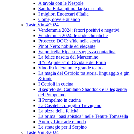
A tavola con le Nespole
Sandra Fuka: pittura larga e sciolta
I migliori Enotecari d'Italia
Come, dove e quando
Taste Vin 4/2024
Vendemmia 2024: fattori positivi e negativi
Vendemmia 2024: le sfide climatiche
Prosecco DOC: sfide nella storia
Pinot Nero: nobile ed elegante
Valpolicella Ripasso: saggezza contadina
La felice nascita del Marzemino
Il "d'Aquileia" di Cividale del Friuli
Vino fra letteratura e grande teatro
La magia del Cetriolo tra storia, linguaggio e gin
& tonic
I Cetrioli in cucina
Il segreto del Capitano Shaddock e la leggenda
del Pompelmo
Il Pompelmo in cucina
La Casatella: orgoglio Trevigiano
La pizza della felicità
La prima "oasi apistica" nelle Tenute Tomasella
Audrey Lim: arte e moda
Le strategie per il Serpino
Taste Vin 3/2024