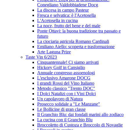
Conegliano Valdobbiadene Docg
La discesa in campo Pasteur
Fresca e selvatica: è l'Acetosella
L'Acetosella in cucina
La noce, frutto del bene e del male
Ponte Ottavi: la buona tradizione tra passato e
futuro
La ciociaria agricola Romano Cardinali
Emiliano Aiello: scoperta e trasformazione
Arte Laguna Prize
Taste Vin 6/2023
Cinquantennale! Ci siamo arrivati
Hickory Golf in Cansiglio
Annuale congresso assoenologi
L'esclusivo Amarone DOCG
I grandi Rossi del Vino Italiano
Metodo classico "Trento DOC"
I Dolci Natalizi con i Vini Dolci
Un capolavoro di Natura
Prosecco solidale a "Le Manzane"
Le Bollicine di gran classe
Il Granchio Blu: dai fondali marini allo zodiaco
La cucina con il Granchio Blu
Broccoletto di Custoza e Broccolo di Novaglie