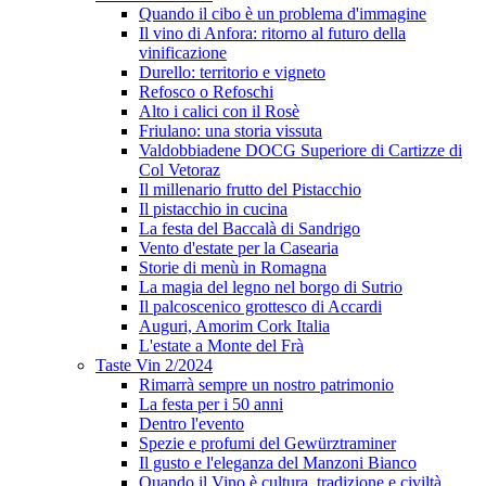
Quando il cibo è un problema d'immagine
Il vino di Anfora: ritorno al futuro della
vinificazione
Durello: territorio e vigneto
Refosco o Refoschi
Alto i calici con il Rosè
Friulano: una storia vissuta
Valdobbiadene DOCG Superiore di Cartizze di
Col Vetoraz
Il millenario frutto del Pistacchio
Il pistacchio in cucina
La festa del Baccalà di Sandrigo
Vento d'estate per la Casearia
Storie di menù in Romagna
La magia del legno nel borgo di Sutrio
Il palcoscenico grottesco di Accardi
Auguri, Amorim Cork Italia
L'estate a Monte del Frà
Taste Vin 2/2024
Rimarrà sempre un nostro patrimonio
La festa per i 50 anni
Dentro l'evento
Spezie e profumi del Gewürztraminer
Il gusto e l'eleganza del Manzoni Bianco
Quando il Vino è cultura, tradizione e civiltà