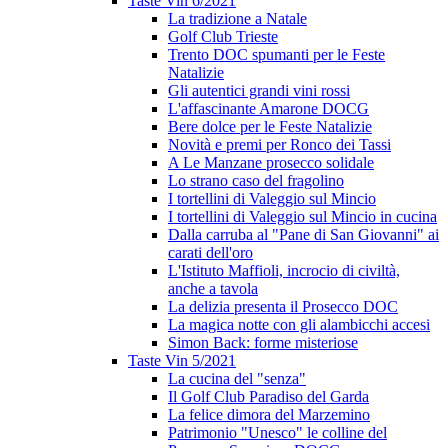
Taste Vin 6/2021
La tradizione a Natale
Golf Club Trieste
Trento DOC spumanti per le Feste
Natalizie
Gli autentici grandi vini rossi
L'affascinante Amarone DOCG
Bere dolce per le Feste Natalizie
Novità e premi per Ronco dei Tassi
A Le Manzane prosecco solidale
Lo strano caso del fragolino
I tortellini di Valeggio sul Mincio
I tortellini di Valeggio sul Mincio in cucina
Dalla carruba al "Pane di San Giovanni" ai
carati dell'oro
L'Istituto Maffioli, incrocio di civiltà,
anche a tavola
La delizia presenta il Prosecco DOC
La magica notte con gli alambicchi accesi
Simon Back: forme misteriose
Taste Vin 5/2021
La cucina del "senza"
Il Golf Club Paradiso del Garda
La felice dimora del Marzemino
Patrimonio "Unesco" le colline del