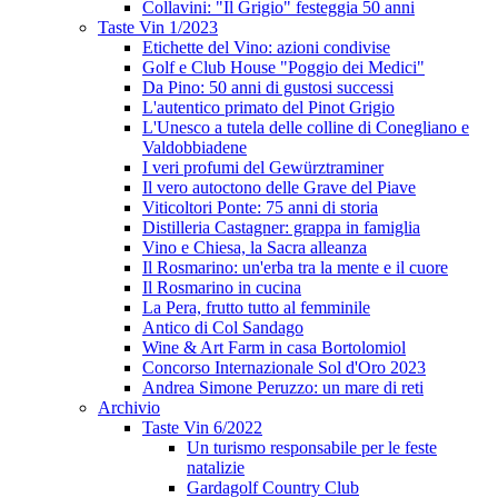
Collavini: "Il Grigio" festeggia 50 anni
Taste Vin 1/2023
Etichette del Vino: azioni condivise
Golf e Club House "Poggio dei Medici"
Da Pino: 50 anni di gustosi successi
L'autentico primato del Pinot Grigio
L'Unesco a tutela delle colline di Conegliano e
Valdobbiadene
I veri profumi del Gewürztraminer
Il vero autoctono delle Grave del Piave
Viticoltori Ponte: 75 anni di storia
Distilleria Castagner: grappa in famiglia
Vino e Chiesa, la Sacra alleanza
Il Rosmarino: un'erba tra la mente e il cuore
Il Rosmarino in cucina
La Pera, frutto tutto al femminile
Antico di Col Sandago
Wine & Art Farm in casa Bortolomiol
Concorso Internazionale Sol d'Oro 2023
Andrea Simone Peruzzo: un mare di reti
Archivio
Taste Vin 6/2022
Un turismo responsabile per le feste
natalizie
Gardagolf Country Club