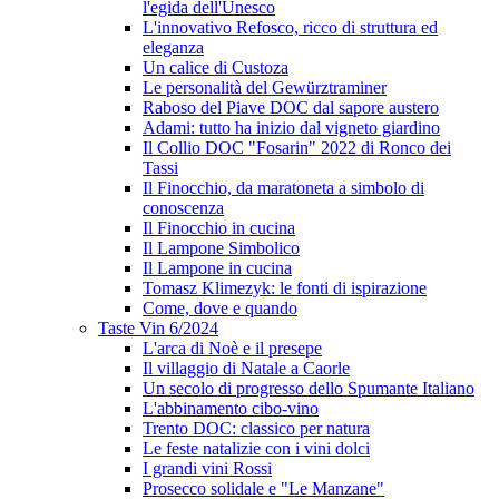
l'egida dell'Unesco
L'innovativo Refosco, ricco di struttura ed
eleganza
Un calice di Custoza
Le personalità del Gewürztraminer
Raboso del Piave DOC dal sapore austero
Adami: tutto ha inizio dal vigneto giardino
Il Collio DOC "Fosarin" 2022 di Ronco dei
Tassi
Il Finocchio, da maratoneta a simbolo di
conoscenza
Il Finocchio in cucina
Il Lampone Simbolico
Il Lampone in cucina
Tomasz Klimezyk: le fonti di ispirazione
Come, dove e quando
Taste Vin 6/2024
L'arca di Noè e il presepe
Il villaggio di Natale a Caorle
Un secolo di progresso dello Spumante Italiano
L'abbinamento cibo-vino
Trento DOC: classico per natura
Le feste natalizie con i vini dolci
I grandi vini Rossi
Prosecco solidale e "Le Manzane"