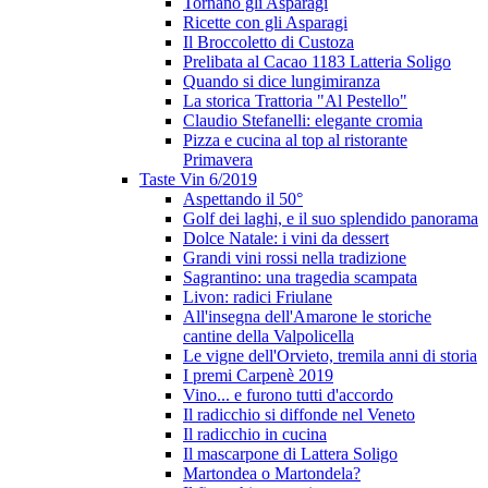
Tornano gli Asparagi
Ricette con gli Asparagi
Il Broccoletto di Custoza
Prelibata al Cacao 1183 Latteria Soligo
Quando si dice lungimiranza
La storica Trattoria "Al Pestello"
Claudio Stefanelli: elegante cromia
Pizza e cucina al top al ristorante
Primavera
Taste Vin 6/2019
Aspettando il 50°
Golf dei laghi, e il suo splendido panorama
Dolce Natale: i vini da dessert
Grandi vini rossi nella tradizione
Sagrantino: una tragedia scampata
Livon: radici Friulane
All'insegna dell'Amarone le storiche
cantine della Valpolicella
Le vigne dell'Orvieto, tremila anni di storia
I premi Carpenè 2019
Vino... e furono tutti d'accordo
Il radicchio si diffonde nel Veneto
Il radicchio in cucina
Il mascarpone di Lattera Soligo
Martondea o Martondela?