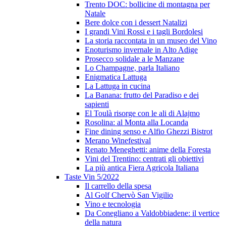
Trento DOC: bollicine di montagna per
Natale
Bere dolce con i dessert Natalizi
I grandi Vini Rossi e i tagli Bordolesi
La storia raccontata in un museo del Vino
Enoturismo invernale in Alto Adige
Prosecco solidale a le Manzane
Lo Champagne, parla Italiano
Enigmatica Lattuga
La Lattuga in cucina
La Banana: frutto del Paradiso e dei
sapienti
El Toulà risorge con le ali di Alajmo
Rosolina: al Monta alla Locanda
Fine dining senso e Alfio Ghezzi Bistrot
Merano Winefestival
Renato Meneghetti: anime della Foresta
Vini del Trentino: centrati gli obiettivi
La più antica Fiera Agricola Italiana
Taste Vin 5/2022
Il carrello della spesa
Al Golf Chervò San Vigilio
Vino e tecnologia
Da Conegliano a Valdobbiadene: il vertice
della natura