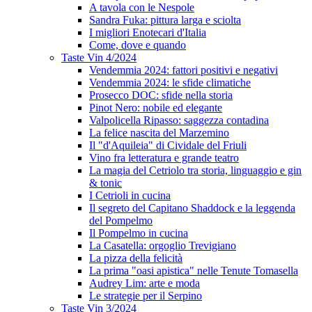
A tavola con le Nespole
Sandra Fuka: pittura larga e sciolta
I migliori Enotecari d'Italia
Come, dove e quando
Taste Vin 4/2024
Vendemmia 2024: fattori positivi e negativi
Vendemmia 2024: le sfide climatiche
Prosecco DOC: sfide nella storia
Pinot Nero: nobile ed elegante
Valpolicella Ripasso: saggezza contadina
La felice nascita del Marzemino
Il "d'Aquileia" di Cividale del Friuli
Vino fra letteratura e grande teatro
La magia del Cetriolo tra storia, linguaggio e gin
& tonic
I Cetrioli in cucina
Il segreto del Capitano Shaddock e la leggenda
del Pompelmo
Il Pompelmo in cucina
La Casatella: orgoglio Trevigiano
La pizza della felicità
La prima "oasi apistica" nelle Tenute Tomasella
Audrey Lim: arte e moda
Le strategie per il Serpino
Taste Vin 3/2024