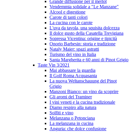
Grande diffusione per il merlot
Vendemmia solidale a "Le Manzane"
Alcool e digestione
Carote di tanti colori
La cucina con le carote
L'uva da tavola, una squisita dolcezza
Il dolce gusto della Casatella Trevigiana
Sopressa Vicentina: origine e tipicità
Onorio Barbesin: storia e tradizione
Nataly Maier: spazi astratti
Turismo del vino in Italia
Santa Margherita e 60 anni di Pinot Grigio
Taste Vin 3/2021
Mai abbassare la guardia
Il Golf Roma Acquasanta
La nuova Weltanschauung del Pinot
Grigio
Manzoni Bianco: un vino da scoprire
Gli aromi del Traminer
I vini veneti e la cucina tradizionale
Diamo respiro alla natura
Solfiti e vino
Melanzana o Petonciana
La melanzana in cucina
Anguria: che dolce confusione