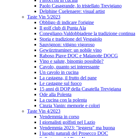
I Broccoli in cucina
Paolo Casagrande, lo tristellato Trevigiano
Delphine Cuelenaere: visual artist
Taste Vin 5/2023
Obbligo di indicare l'origine
Il golf club di Punta Ala
Conegliano-Valdobbiadene la tradizione continua
Storia e tradizione del Vespaiolo
Sauvignon: vitigno vigoroso
Gewürztraminer: un nobile vino
Raboso Piave DOC e Malanotte DOCG
Vino e salute, binomio possibile?
Cavolo, quanto sei interessante
Un cavolo in cucina
La castagna, il frutto del pane
Le castagne sul fuoco
15 anni di DOP della Casatella Trevigiana
Ode alla Polenta
La cucina con la polenta
Cinzia Vanin: memorie e colori
Taste Vin 4/2023
Vendemmia in corso
I giornalisti golfisti nel Lazio
Vendemmia 2023: "leggera" ma buona
I luoghi naturali del Prosecco DOC