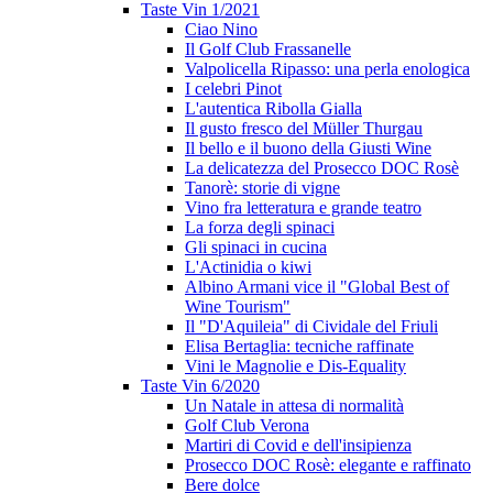
Taste Vin 1/2021
Ciao Nino
Il Golf Club Frassanelle
Valpolicella Ripasso: una perla enologica
I celebri Pinot
L'autentica Ribolla Gialla
Il gusto fresco del Müller Thurgau
Il bello e il buono della Giusti Wine
La delicatezza del Prosecco DOC Rosè
Tanorè: storie di vigne
Vino fra letteratura e grande teatro
La forza degli spinaci
Gli spinaci in cucina
L'Actinidia o kiwi
Albino Armani vice il "Global Best of
Wine Tourism"
Il "D'Aquileia" di Cividale del Friuli
Elisa Bertaglia: tecniche raffinate
Vini le Magnolie e Dis-Equality
Taste Vin 6/2020
Un Natale in attesa di normalità
Golf Club Verona
Martiri di Covid e dell'insipienza
Prosecco DOC Rosè: elegante e raffinato
Bere dolce