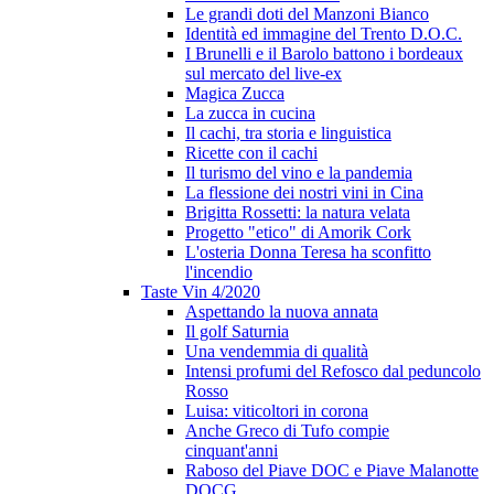
Le grandi doti del Manzoni Bianco
Identità ed immagine del Trento D.O.C.
I Brunelli e il Barolo battono i bordeaux
sul mercato del live-ex
Magica Zucca
La zucca in cucina
Il cachi, tra storia e linguistica
Ricette con il cachi
Il turismo del vino e la pandemia
La flessione dei nostri vini in Cina
Brigitta Rossetti: la natura velata
Progetto "etico" di Amorik Cork
L'osteria Donna Teresa ha sconfitto
l'incendio
Taste Vin 4/2020
Aspettando la nuova annata
Il golf Saturnia
Una vendemmia di qualità
Intensi profumi del Refosco dal peduncolo
Rosso
Luisa: viticoltori in corona
Anche Greco di Tufo compie
cinquant'anni
Raboso del Piave DOC e Piave Malanotte
DOCG