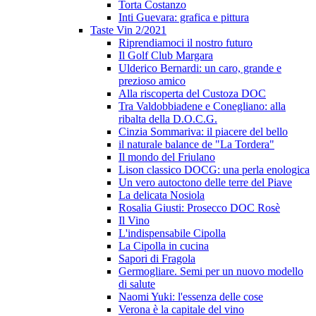
Torta Costanzo
Inti Guevara: grafica e pittura
Taste Vin 2/2021
Riprendiamoci il nostro futuro
Il Golf Club Margara
Ulderico Bernardi: un caro, grande e
prezioso amico
Alla riscoperta del Custoza DOC
Tra Valdobbiadene e Conegliano: alla
ribalta della D.O.C.G.
Cinzia Sommariva: il piacere del bello
il naturale balance de "La Tordera"
Il mondo del Friulano
Lison classico DOCG: una perla enologica
Un vero autoctono delle terre del Piave
La delicata Nosiola
Rosalia Giusti: Prosecco DOC Rosè
Il Vino
L'indispensabile Cipolla
La Cipolla in cucina
Sapori di Fragola
Germogliare. Semi per un nuovo modello
di salute
Naomi Yuki: l'essenza delle cose
Verona è la capitale del vino