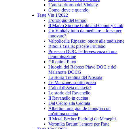
L'atteso ritorno del Vinitaly
Come, dove e quando
Taste Vin 1/2022
L'orologio del tempo
Il Marco Simone Gold and Country Club
Un Vinitaly tutto da meditare... forse per
innovare?
Valpolicella Ripasso: onore alla tradizione
Ribolla Gialla: piacere Friulano
Prosecco DOC: l'effervescenza di una
denominazione
Gli ottimi Pinot
I luoghi del Raboso Piave DOC e del
Malanotte DOCG
La storia Trentina del Nosiola
Le Manzane: spirito green
L'alcol disseta o asseta?
Le storie del Ravanello
Il Ravanello in cucina
Dal Cedro alla Cedrata
Albertini: una grande famiglia con
un'ottima cucina
Il Metal Becher Pierluigi de Meneghi
Veronika Braun: l'amore per l'arte