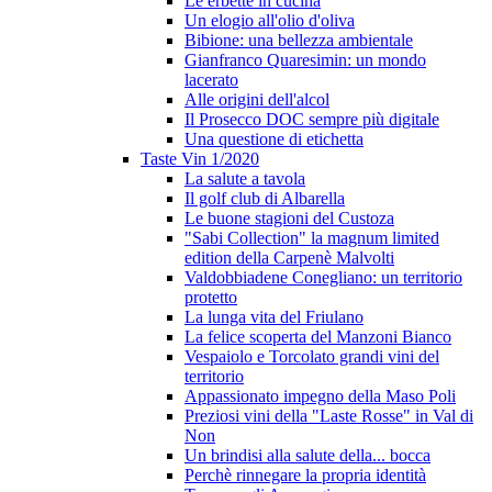
Le erbette in cucina
Un elogio all'olio d'oliva
Bibione: una bellezza ambientale
Gianfranco Quaresimin: un mondo
lacerato
Alle origini dell'alcol
Il Prosecco DOC sempre più digitale
Una questione di etichetta
Taste Vin 1/2020
La salute a tavola
Il golf club di Albarella
Le buone stagioni del Custoza
"Sabi Collection" la magnum limited
edition della Carpenè Malvolti
Valdobbiadene Conegliano: un territorio
protetto
La lunga vita del Friulano
La felice scoperta del Manzoni Bianco
Vespaiolo e Torcolato grandi vini del
territorio
Appassionato impegno della Maso Poli
Preziosi vini della "Laste Rosse" in Val di
Non
Un brindisi alla salute della... bocca
Perchè rinnegare la propria identità