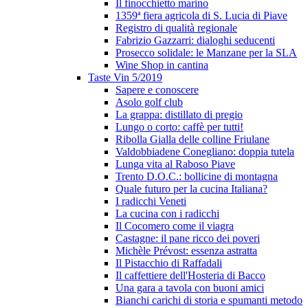
Il finocchietto marino
1359ª fiera agricola di S. Lucia di Piave
Registro di qualità regionale
Fabrizio Gazzarri: dialoghi seducenti
Prosecco solidale: le Manzane per la SLA
Wine Shop in cantina
Taste Vin 5/2019
Sapere e conoscere
Asolo golf club
La grappa: distillato di pregio
Lungo o corto: caffè per tutti!
Ribolla Gialla delle colline Friulane
Valdobbiadene Conegliano: doppia tutela
Lunga vita al Raboso Piave
Trento D.O.C.: bollicine di montagna
Quale futuro per la cucina Italiana?
I radicchi Veneti
La cucina con i radicchi
Il Cocomero come il viagra
Castagne: il pane ricco dei poveri
Michèle Prévost: essenza astratta
Il Pistacchio di Raffadali
Il caffettiere dell'Hosteria di Bacco
Una gara a tavola con buoni amici
Bianchi carichi di storia e spumanti metodo