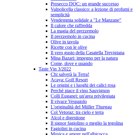
Prosecco DOC: un grande successo
Valpolicella classico: a lezione di profumi e
semplicità
Vendemmia solidale a "Le Manzane"
Il calore che raffredda
La magia del prezzemolo
Il prezzemolo in cucina
Olive in tavola
Ricette con le olive
Il vero gusto della Casatella Trevigiana
Mina Bazari: impegno per la natura
Come, dove e quando
Taste Vin 3/2022
Chi salverà la Terra!
Acaya: Golf Resort
Le origini e i luoghi dei calici rosa
Perchè piace il vino Sauvignon
Colli Euganei: un'area privilegiata
Il vivace Vespaiolo
L'originalità del Müller Thurgau
Col Vetoraz: tra cielo e terra
Alcol e digestione
Il signor fagiolino o meglio la tegolina
Fagiolini in cucina
Musica e amore nell'albicocca