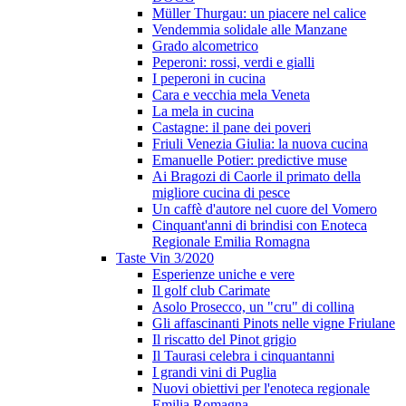
Müller Thurgau: un piacere nel calice
Vendemmia solidale alle Manzane
Grado alcometrico
Peperoni: rossi, verdi e gialli
I peperoni in cucina
Cara e vecchia mela Veneta
La mela in cucina
Castagne: il pane dei poveri
Friuli Venezia Giulia: la nuova cucina
Emanuelle Potier: predictive muse
Ai Bragozi di Caorle il primato della
migliore cucina di pesce
Un caffè d'autore nel cuore del Vomero
Cinquant'anni di brindisi con Enoteca
Regionale Emilia Romagna
Taste Vin 3/2020
Esperienze uniche e vere
Il golf club Carimate
Asolo Prosecco, un "cru" di collina
Gli affascinanti Pinots nelle vigne Friulane
Il riscatto del Pinot grigio
Il Taurasi celebra i cinquantanni
I grandi vini di Puglia
Nuovi obiettivi per l'enoteca regionale
Emilia Romagna