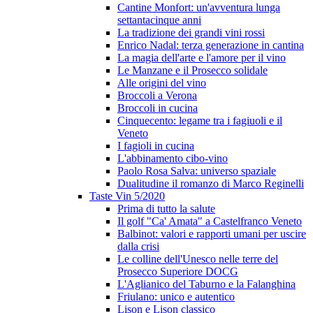
Cantine Monfort: un'avventura lunga
settantacinque anni
La tradizione dei grandi vini rossi
Enrico Nadal: terza generazione in cantina
La magia dell'arte e l'amore per il vino
Le Manzane e il Prosecco solidale
Alle origini del vino
Broccoli a Verona
Broccoli in cucina
Cinquecento: legame tra i fagiuoli e il
Veneto
I fagioli in cucina
L'abbinamento cibo-vino
Paolo Rosa Salva: universo spaziale
Dualitudine il romanzo di Marco Reginelli
Taste Vin 5/2020
Prima di tutto la salute
Il golf "Ca' Amata" a Castelfranco Veneto
Balbinot: valori e rapporti umani per uscire
dalla crisi
Le colline dell'Unesco nelle terre del
Prosecco Superiore DOCG
L'Aglianico del Taburno e la Falanghina
Friulano: unico e autentico
Lison e Lison classico