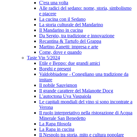
C'era una volta
Alle radici del sedano: nome, storia, simbolismo
e piacere
La cucina con il Sedano
La storia culturale del Mandarino
Il Mandarino in cucina
Da Sergio, tra tradizione e innovazione
Recantina & Tartufo del Grappa
Martino Zanetti: impresa e arte
Come, dove e quando
Taste Vin 5/2024
Etile e Beppo: due grandi amici
Borghi e presepi
Valdobbiadene - Conegliano una tradizione da
imitare
Il nobile Sauvignon
Il grande carattere del Malanotte Docg
L'autoctona Uva Vaspaiola
Le capitali mondiali del vino si sono incontrate a
Verona
Il ruolo interpretativo nella ristorazione di Acqua
Minerale San Benedetto
La Rapa filosofa
La Rapa in cucina
Il Nespolo tra storia, mito e cultura popolare