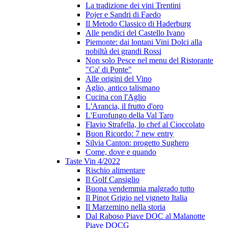
La tradizione dei vini Trentini
Pojer e Sandri di Faedo
Il Metodo Classico di Haderburg
Alle pendici del Castello Ivano
Piemonte: dai lontani Vini Dolci alla
nobiltà dei grandi Rossi
Non solo Pesce nel menu del Ristorante
"Ca' di Ponte"
Alle origini del Vino
Aglio, antico talismano
Cucina con l'Aglio
L'Arancia, il frutto d'oro
L'Eurofungo della Val Taro
Flavio Strafella, lo chef al Cioccolato
Buon Ricordo: 7 new entry
Silvia Canton: progetto Sughero
Come, dove e quando
Taste Vin 4/2022
Rischio alimentare
Il Golf Cansiglio
Buona vendemmia malgrado tutto
Il Pinot Grigio nel vigneto Italia
Il Marzemino nella storia
Dal Raboso Piave DOC al Malanotte
Piave DOCG