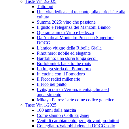
Taste Vin 2/2025
Tutto qui
Una vita dedicata al racconto, alla curiosità e alla
cultura
Summa 2025: vino che passione
Il gusto e l'eleganza del Manzoni Bianco
Quarant'anni di Vino e bellezza
Da Asolo al Montello: Prosecco Superiore
DOCG
L'antico vitigno della Ribolla Gialla
Pinot nero: nobile ed elegante
Bardolino: una storia lunga secoli
Bortolomiol: back to the roots
La lunga storia del Pomodoro
In cucina con il Pomodoro
Il Fico: radici millenarie
Il Fico nel piatto
I vitigni rari di Verona: identià, clima ed
appassimento
Mikaya Petros: l'arte come codice genetico
Taste Vin 1/2025
100 anni dalla nascita
Come stanno i Colli Euganei
Venti di cambiamento per i giovani produttori
Conegliano-Valdobbiadene la DOCG sotto