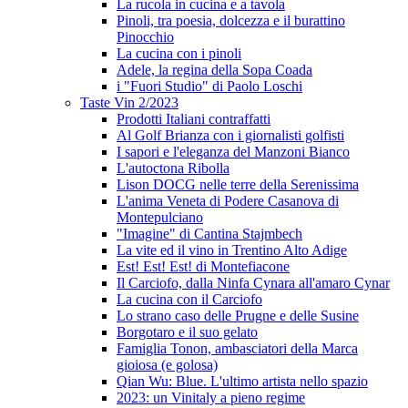
La rucola in cucina e a tavola
Pinoli, tra poesia, dolcezza e il burattino
Pinocchio
La cucina con i pinoli
Adele, la regina della Sopa Coada
i "Fuori Studio" di Paolo Loschi
Taste Vin 2/2023
Prodotti Italiani contraffatti
Al Golf Brianza con i giornalisti golfisti
I sapori e l'eleganza del Manzoni Bianco
L'autoctona Ribolla
Lison DOCG nelle terre della Serenissima
L'anima Veneta di Podere Casanova di
Montepulciano
"Imagine" di Cantina Stajmbech
La vite ed il vino in Trentino Alto Adige
Est! Est! Est! di Montefiacone
Il Carciofo, dalla Ninfa Cynara all'amaro Cynar
La cucina con il Carciofo
Lo strano caso delle Prugne e delle Susine
Borgotaro e il suo gelato
Famiglia Tonon, ambasciatori della Marca
gioiosa (e golosa)
Qian Wu: Blue. L'ultimo artista nello spazio
2023: un Vinitaly a pieno regime