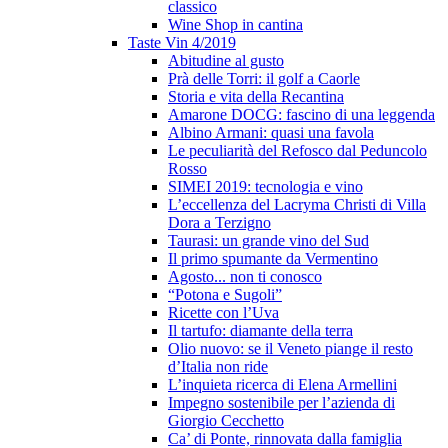
classico
Wine Shop in cantina
Taste Vin 4/2019
Abitudine al gusto
Prà delle Torri: il golf a Caorle
Storia e vita della Recantina
Amarone DOCG: fascino di una leggenda
Albino Armani: quasi una favola
Le peculiarità del Refosco dal Peduncolo
Rosso
SIMEI 2019: tecnologia e vino
L’eccellenza del Lacryma Christi di Villa
Dora a Terzigno
Taurasi: un grande vino del Sud
Il primo spumante da Vermentino
Agosto... non ti conosco
“Potona e Sugoli”
Ricette con l’Uva
Il tartufo: diamante della terra
Olio nuovo: se il Veneto piange il resto
d’Italia non ride
L’inquieta ricerca di Elena Armellini
Impegno sostenibile per l’azienda di
Giorgio Cecchetto
Ca’ di Ponte, rinnovata dalla famiglia