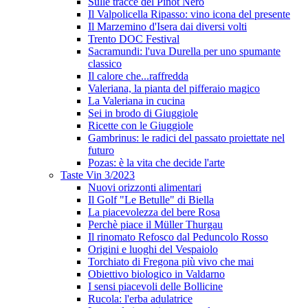
Sulle tracce del Pinot Nero
Il Valpolicella Ripasso: vino icona del presente
Il Marzemino d'Isera dai diversi volti
Trento DOC Festival
Sacramundi: l'uva Durella per uno spumante
classico
Il calore che...raffredda
Valeriana, la pianta del pifferaio magico
La Valeriana in cucina
Sei in brodo di Giuggiole
Ricette con le Giuggiole
Gambrinus: le radici del passato proiettate nel
futuro
Pozas: è la vita che decide l'arte
Taste Vin 3/2023
Nuovi orizzonti alimentari
Il Golf "Le Betulle" di Biella
La piacevolezza del bere Rosa
Perchè piace il Müller Thurgau
Il rinomato Refosco dal Peduncolo Rosso
Origini e luoghi del Vespaiolo
Torchiato di Fregona più vivo che mai
Obiettivo biologico in Valdarno
I sensi piacevoli delle Bollicine
Rucola: l'erba adulatrice