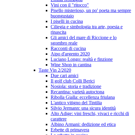
Vini con il "ritocco"
Pisello misterioso, un po' poeta ma sempre
buongustaio
I piselli in cucina
Ciliegia e simbologia tra arte, poesia e
rinascita
Gli amici del mare di Riccione e lo
sgombro reale
Racconti di cucina
Aipo d'argento 2020
Luciano Longo: realtà e finzione
Wine Shop in cantina
Taste Vin 2/2020
Due cari amici
Il golf club Colli Berici
Nosiola: storia e tradizione
Recantina: varietà autoctona
Ribolla Gialla: eccellenza friulana
L'antico vitigno del Tintilia
Silvio Jermann: una sicura identità
Alto Adige: vini freschi, vivaci e ricchi di
carattere
Albino Armani: dedizione ed etica
Erbette di primavera