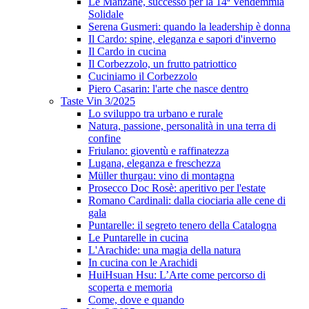
Le Manzane, successo per la 14ª Vendemmia
Solidale
Serena Gusmeri: quando la leadership è donna
Il Cardo: spine, eleganza e sapori d'inverno
Il Cardo in cucina
Il Corbezzolo, un frutto patriottico
Cuciniamo il Corbezzolo
Piero Casarin: l'arte che nasce dentro
Taste Vin 3/2025
Lo sviluppo tra urbano e rurale
Natura, passione, personalità in una terra di
confine
Friulano: gioventù e raffinatezza
Lugana, eleganza e freschezza
Müller thurgau: vino di montagna
Prosecco Doc Rosè: aperitivo per l'estate
Romano Cardinali: dalla ciociaria alle cene di
gala
Puntarelle: il segreto tenero della Catalogna
Le Puntarelle in cucina
L'Arachide: una magia della natura
In cucina con le Arachidi
HuiHsuan Hsu: L’Arte come percorso di
scoperta e memoria
Come, dove e quando