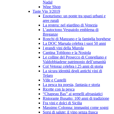
Nadal
Wine Shop
Taste Vin 3/2019
Enoturismo: un ponte tra spazi urbani e
aree rurali
La restera: nel giardino di Venezia
L’autoctono Vespaiolo emblema di
Breganze
Ronchi di Manzano e la famiglia borghese
La DOC Marsala celebra i suoi 50 anni
I grandi vini della Murola
Cantina Tobliono e la Nosiola
Le colline del Prosecco di Conegliano e
Valdobbiadene patrimonio dell’umanità
Col Vetoraz celebra i 25 anni di storia
La sicura identità degli antichi vini di
Telaro
Ville e Castelli
La pesca tra poesia, fantasia e storia
Ricette con la pesca
“Chapeau Bas” ai gemelli afroasiatici
Ristorante Busatto: 100 anni di tradizione
Fra vini e dolci di Sicilia
Massimo Colonna: immagini come sogni
Sorsi di salute: il vino senza frasca