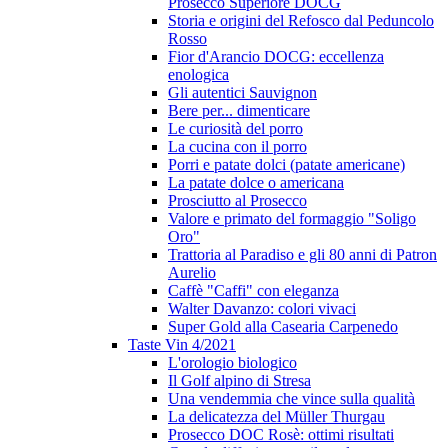
Prosecco Superiore DOCG
Storia e origini del Refosco dal Peduncolo
Rosso
Fior d'Arancio DOCG: eccellenza
enologica
Gli autentici Sauvignon
Bere per... dimenticare
Le curiosità del porro
La cucina con il porro
Porri e patate dolci (patate americane)
La patate dolce o americana
Prosciutto al Prosecco
Valore e primato del formaggio "Soligo
Oro"
Trattoria al Paradiso e gli 80 anni di Patron
Aurelio
Caffè "Caffi" con eleganza
Walter Davanzo: colori vivaci
Super Gold alla Casearia Carpenedo
Taste Vin 4/2021
L'orologio biologico
Il Golf alpino di Stresa
Una vendemmia che vince sulla qualità
La delicatezza del Müller Thurgau
Prosecco DOC Rosè: ottimi risultati