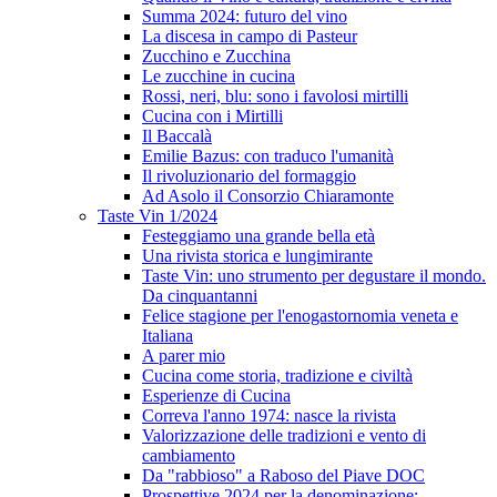
Summa 2024: futuro del vino
La discesa in campo di Pasteur
Zucchino e Zucchina
Le zucchine in cucina
Rossi, neri, blu: sono i favolosi mirtilli
Cucina con i Mirtilli
Il Baccalà
Emilie Bazus: con traduco l'umanità
Il rivoluzionario del formaggio
Ad Asolo il Consorzio Chiaramonte
Taste Vin 1/2024
Festeggiamo una grande bella età
Una rivista storica e lungimirante
Taste Vin: uno strumento per degustare il mondo.
Da cinquantanni
Felice stagione per l'enogastornomia veneta e
Italiana
A parer mio
Cucina come storia, tradizione e civiltà
Esperienze di Cucina
Correva l'anno 1974: nasce la rivista
Valorizzazione delle tradizioni e vento di
cambiamento
Da "rabbioso" a Raboso del Piave DOC
Prospettive 2024 per la denominazione: