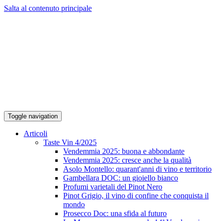
Salta al contenuto principale
Toggle navigation
Articoli
Taste Vin 4/2025
Vendemmia 2025: buona e abbondante
Vendemmia 2025: cresce anche la qualità
Asolo Montello: quarant'anni di vino e territorio
Gambellara DOC: un gioiello bianco
Profumi varietali del Pinot Nero
Pinot Grigio, il vino di confine che conquista il
mondo
Prosecco Doc: una sfida al futuro