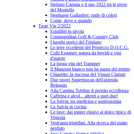
Stefano Camata e il suo 1922 tra le prese
del Montello
Stephanie Gallagher: onde di colori
Come, dove e quando
Taste Vin 2/2022
Equilibri in tavola
Cosmopolitan Golf & Country Club
I luoghi storici del Friulano
Le terre eccellenti del Prosecco D.O.C.G.
Colli Euganei: natura da brividi e vini
d'autore
La lunga vita del Traminer
Il Manzoni bianco non ha paura del tempo
Chiaretto: la riscossa del Vinum Clarum
Due nuovi Supertuscan dell'azienda
Belagaio
Alla Cantina Toblino il premio eccellenza
Caffeina e alcol... attenti a quei due!
La Salvia: tra medicina e gastronomia
La Salvia in cucina
Le fave: dai mister elusivi al dolce tipico di
Venezia
Vent'anni tristellati. Alla ricerca del piatto
perduto
Jaco Caputo: ricerca artistica