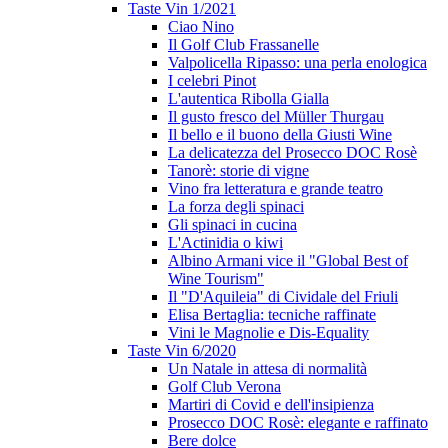
Taste Vin 1/2021
Ciao Nino
Il Golf Club Frassanelle
Valpolicella Ripasso: una perla enologica
I celebri Pinot
L'autentica Ribolla Gialla
Il gusto fresco del Müller Thurgau
Il bello e il buono della Giusti Wine
La delicatezza del Prosecco DOC Rosè
Tanorè: storie di vigne
Vino fra letteratura e grande teatro
La forza degli spinaci
Gli spinaci in cucina
L'Actinidia o kiwi
Albino Armani vice il "Global Best of
Wine Tourism"
Il "D'Aquileia" di Cividale del Friuli
Elisa Bertaglia: tecniche raffinate
Vini le Magnolie e Dis-Equality
Taste Vin 6/2020
Un Natale in attesa di normalità
Golf Club Verona
Martiri di Covid e dell'insipienza
Prosecco DOC Rosè: elegante e raffinato
Bere dolce