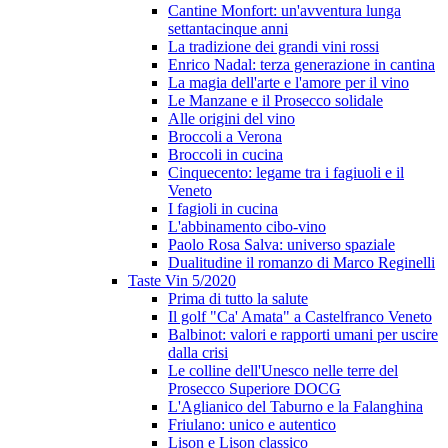
Cantine Monfort: un'avventura lunga
settantacinque anni
La tradizione dei grandi vini rossi
Enrico Nadal: terza generazione in cantina
La magia dell'arte e l'amore per il vino
Le Manzane e il Prosecco solidale
Alle origini del vino
Broccoli a Verona
Broccoli in cucina
Cinquecento: legame tra i fagiuoli e il
Veneto
I fagioli in cucina
L'abbinamento cibo-vino
Paolo Rosa Salva: universo spaziale
Dualitudine il romanzo di Marco Reginelli
Taste Vin 5/2020
Prima di tutto la salute
Il golf "Ca' Amata" a Castelfranco Veneto
Balbinot: valori e rapporti umani per uscire
dalla crisi
Le colline dell'Unesco nelle terre del
Prosecco Superiore DOCG
L'Aglianico del Taburno e la Falanghina
Friulano: unico e autentico
Lison e Lison classico