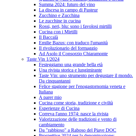
Summa 2024: futuro del vino
La discesa in campo di Pasteur
Zucchino e Zucchina
Le zucchine in cucina
Rossi, neri, blu: sono i favolosi mirtilli
Cucina con i Mirtilli
Il Baccalà
Emilie Bazus: con traduco l'umanità
Il rivoluzionario del formaggio
Ad Asolo il Consorzio Chiaramonte
Taste Vin 1/2024
Festeggiamo una grande bella età
Una rivista storica e lungimirante
Taste Vin: uno strumento per degustare il mondo.
Da cinquantanni
Felice stagione per l'enogastornomia veneta e
Italiana
A parer mio
Cucina come storia, tradizione e civiltà
Esperienze di Cucina
Correva l'anno 1974: nasce la rivista
Valorizzazione delle tradizioni e vento di
cambiamento
Da "rabbioso" a Raboso del Piave DOC
Prospettive 2024 per la denominazione: