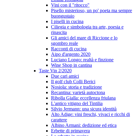
Vini con il "ritocco"
Pisello misterioso, un po' poeta ma sempre
buongustaio
I piselli in cucina
Ciliegia e simbologia tra arte, poesia e
rinascita
Gli amici del mare di Riccione e lo
sgombro reale
Racconti di cucina
Aipo d'argento 2020
Luciano Longo: realtà e finzione
Wine Shop in cantina
Taste Vin 2/2020
Due cari amici
Il golf club Colli Berici
Nosiola: storia e tradizione
Recantina: varietà autoctona
Ribolla Gialla: eccellenza friulana
L'antico vitigno del Tintilia
Silvio Jermann: una sicura identità
Alto Adige: vini freschi, vivaci e ricchi di
carattere
Albino Armani: dedizione ed etica
Erbette di primavera