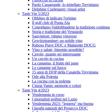
I Broccoli in cucina
Paolo Casagrande, lo tristellato Trevigiano
Delphine Cuelenaere: visual artist
Taste Vin 5/2023
Obbligo di indicare l'origine
Il golf club di Punta Ala
Conegliano-Valdobbiadene la tradizione continua
Storia e tradizione del Vespaiolo
Sauvignon: vitigno vigoroso
Gewürztraminer: un nobile vino
Raboso Piave DOC e Malanotte DOCG
Vino e salute, binomio possibile?
Cavolo, quanto sei interessante
Un cavolo in cucina
La castagna, il frutto del pane
Le castagne sul fuoco
15 anni di DOP della Casatella Trevigiana
Ode alla Polenta
La cucina con la polenta
Cinzia Vanin: memorie e colori
Taste Vin 4/2023
Vendemmia in corso
I giornalisti golfisti nel Lazio
Vendemmia 2023: "leggera" ma buona
I luoghi naturali del Prosecco DOC