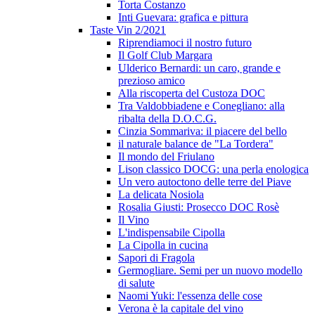
Torta Costanzo
Inti Guevara: grafica e pittura
Taste Vin 2/2021
Riprendiamoci il nostro futuro
Il Golf Club Margara
Ulderico Bernardi: un caro, grande e
prezioso amico
Alla riscoperta del Custoza DOC
Tra Valdobbiadene e Conegliano: alla
ribalta della D.O.C.G.
Cinzia Sommariva: il piacere del bello
il naturale balance de "La Tordera"
Il mondo del Friulano
Lison classico DOCG: una perla enologica
Un vero autoctono delle terre del Piave
La delicata Nosiola
Rosalia Giusti: Prosecco DOC Rosè
Il Vino
L'indispensabile Cipolla
La Cipolla in cucina
Sapori di Fragola
Germogliare. Semi per un nuovo modello
di salute
Naomi Yuki: l'essenza delle cose
Verona è la capitale del vino