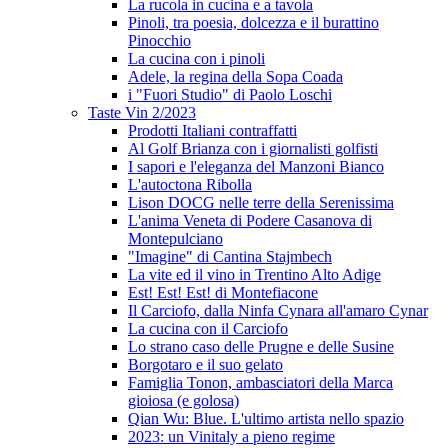
La rucola in cucina e a tavola
Pinoli, tra poesia, dolcezza e il burattino
Pinocchio
La cucina con i pinoli
Adele, la regina della Sopa Coada
i "Fuori Studio" di Paolo Loschi
Taste Vin 2/2023
Prodotti Italiani contraffatti
Al Golf Brianza con i giornalisti golfisti
I sapori e l'eleganza del Manzoni Bianco
L'autoctona Ribolla
Lison DOCG nelle terre della Serenissima
L'anima Veneta di Podere Casanova di
Montepulciano
"Imagine" di Cantina Stajmbech
La vite ed il vino in Trentino Alto Adige
Est! Est! Est! di Montefiacone
Il Carciofo, dalla Ninfa Cynara all'amaro Cynar
La cucina con il Carciofo
Lo strano caso delle Prugne e delle Susine
Borgotaro e il suo gelato
Famiglia Tonon, ambasciatori della Marca
gioiosa (e golosa)
Qian Wu: Blue. L'ultimo artista nello spazio
2023: un Vinitaly a pieno regime