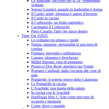
Le Manzane, successo per la 14ª Vendemmia
Solidale
Serena Gusmeri: quando la leadership è donna
Il Cardo: spine, eleganza e sapori d'inverno
Il Cardo in cucina
Il Corbezzolo, un frutto patriottico
Cuciniamo il Corbezzolo
Piero Casarin: l'arte che nasce dentro
Taste Vin 3/2025
Lo sviluppo tra urbano e rurale
Natura, passione, personalità in una terra di
confine
Friulano: gioventù e raffinatezza
Lugana, eleganza e freschezza
Müller thurgau: vino di montagna
Prosecco Doc Rosè: aperitivo per l'estate
Romano Cardinali: dalla ciociaria alle cene di
gala
Puntarelle: il segreto tenero della Catalogna
Le Puntarelle in cucina
L'Arachide: una magia della natura
In cucina con le Arachidi
HuiHsuan Hsu: L’Arte come percorso di
scoperta e memoria
Come, dove e quando