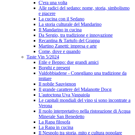
C'era una volta
Alle radici del sedano: nome, storia, simbolismo
e piacere
La cucina con il Sedano
La storia culturale del Mandarino
Il Mandarino in cucina
Da Sergio, tra tradizione e innovazione
Recantina & Tartufo del Grappa
Martino Zanetti: impresa e arte
Come, dove e quando
Taste Vin 5/2024
Etile e Beppo: due grandi amici
Borghi e presepi
Valdobbiadene - Conegliano una tradizione da
imitare
Il nobile Sauvignon
Il grande carattere del Malanotte Docg
L'autoctona Uva Vaspaiola
Le capitali mondiali del vino si sono incontrate a
Verona
Il ruolo interpretativo nella ristorazione di Acqua
Minerale San Benedetto
La Rapa filosofa
La Rapa in cucina
Il Nespolo tra storia, mito e cultura popolare