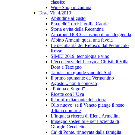
classico
Wine Shop in cantina
Taste Vin 4/2019
Abitudine al gusto
Prà delle Torri: il golf a Caorle
Storia e vita della Recantina
Amarone DOCG: fascino di una leggenda
Albino Armani: quasi una favola
Le peculiarità del Refosco dal Peduncolo
Rosso
SIMEI 2019: tecnologia e vino
L’eccellenza del Lacryma Christi di Villa
Dora a Terzigno
Taurasi: un grande vino del Sud
Il primo spumante da Vermentino
Agosto... non ti conosco
“Potona e Sugoli”
Ricette con l’Uva
Il tartufo: diamante della terra
Olio nuovo: se il Veneto piange il resto
d’Italia non ride
L’inquieta ricerca di Elena Armellini
Impegno sostenibile per l’azienda di
Giorgio Cecchetto
Ca’ di Ponte, rinnovata dalla famiglia