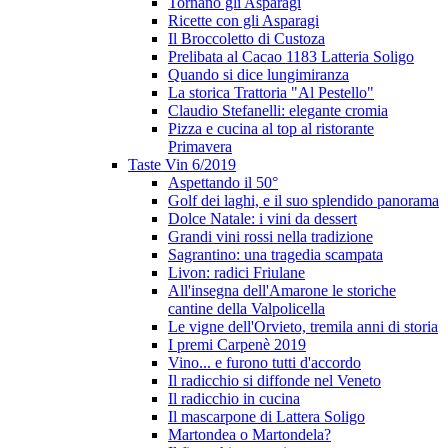
Tornano gli Asparagi
Ricette con gli Asparagi
Il Broccoletto di Custoza
Prelibata al Cacao 1183 Latteria Soligo
Quando si dice lungimiranza
La storica Trattoria "Al Pestello"
Claudio Stefanelli: elegante cromia
Pizza e cucina al top al ristorante
Primavera
Taste Vin 6/2019
Aspettando il 50°
Golf dei laghi, e il suo splendido panorama
Dolce Natale: i vini da dessert
Grandi vini rossi nella tradizione
Sagrantino: una tragedia scampata
Livon: radici Friulane
All'insegna dell'Amarone le storiche
cantine della Valpolicella
Le vigne dell'Orvieto, tremila anni di storia
I premi Carpenè 2019
Vino... e furono tutti d'accordo
Il radicchio si diffonde nel Veneto
Il radicchio in cucina
Il mascarpone di Lattera Soligo
Martondea o Martondela?