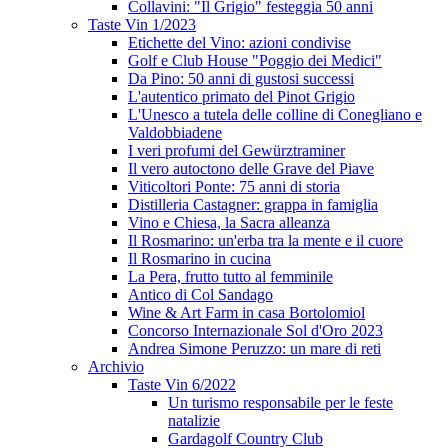
Collavini: "Il Grigio" festeggia 50 anni
Taste Vin 1/2023
Etichette del Vino: azioni condivise
Golf e Club House "Poggio dei Medici"
Da Pino: 50 anni di gustosi successi
L'autentico primato del Pinot Grigio
L'Unesco a tutela delle colline di Conegliano e
Valdobbiadene
I veri profumi del Gewürztraminer
Il vero autoctono delle Grave del Piave
Viticoltori Ponte: 75 anni di storia
Distilleria Castagner: grappa in famiglia
Vino e Chiesa, la Sacra alleanza
Il Rosmarino: un'erba tra la mente e il cuore
Il Rosmarino in cucina
La Pera, frutto tutto al femminile
Antico di Col Sandago
Wine & Art Farm in casa Bortolomiol
Concorso Internazionale Sol d'Oro 2023
Andrea Simone Peruzzo: un mare di reti
Archivio
Taste Vin 6/2022
Un turismo responsabile per le feste
natalizie
Gardagolf Country Club