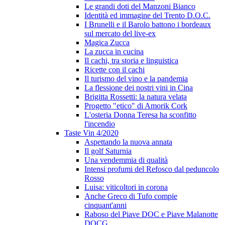
Le grandi doti del Manzoni Bianco
Identità ed immagine del Trento D.O.C.
I Brunelli e il Barolo battono i bordeaux
sul mercato del live-ex
Magica Zucca
La zucca in cucina
Il cachi, tra storia e linguistica
Ricette con il cachi
Il turismo del vino e la pandemia
La flessione dei nostri vini in Cina
Brigitta Rossetti: la natura velata
Progetto "etico" di Amorik Cork
L'osteria Donna Teresa ha sconfitto
l'incendio
Taste Vin 4/2020
Aspettando la nuova annata
Il golf Saturnia
Una vendemmia di qualità
Intensi profumi del Refosco dal peduncolo
Rosso
Luisa: viticoltori in corona
Anche Greco di Tufo compie
cinquant'anni
Raboso del Piave DOC e Piave Malanotte
DOCG