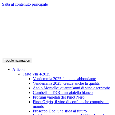
Salta al contenuto principale
Toggle navigation
Articoli
Taste Vin 4/2025
Vendemmia 2025: buona e abbondante
Vendemmia 2025: cresce anche la qualità
Asolo Montello: quarant'anni di vino e territorio
Gambellara DOC: un gioiello bianco
Profumi varietali del Pinot Nero
Pinot Grigio, il vino di confine che conquista il
mondo
Prosecco Doc: una sfida al futuro