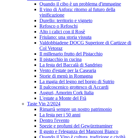
Quando il cibo è un problema d'immagine
Il vino di Anfora: ritorno al futuro della
vinificazione
Durello: territorio e vigneto
Refosco o Refoschi
Alto i calici con il Rosè
Friulano: una storia vissuta
Valdobbiadene DOCG Superiore di Cartizze di
Col Vetoraz
Il millenario frutto del Pistacchio
Il pistacchio in cucina
La festa del Baccalà di Sandrigo
Vento d'estate per la Casearia
Storie di menù in Romagna
La magia del legno nel borgo di Sutrio
Il palcoscenico grottesco di Accardi
Auguri, Amorim Cork Italia
L'estate a Monte del Frà
Taste Vin 2/2024
Rimarrà sempre un nostro patrimonio
La festa per i 50 anni
Dentro l'evento
Spezie e profumi del Gewürztraminer
Il gusto e l'eleganza del Manzoni Bianco
Quando il Vino è cultura, tradizione e civiltà