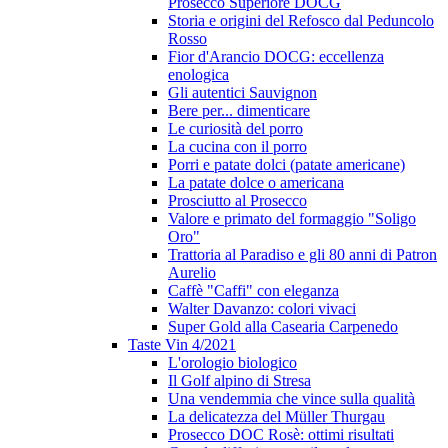
Prosecco Superiore DOCG
Storia e origini del Refosco dal Peduncolo
Rosso
Fior d'Arancio DOCG: eccellenza
enologica
Gli autentici Sauvignon
Bere per... dimenticare
Le curiosità del porro
La cucina con il porro
Porri e patate dolci (patate americane)
La patate dolce o americana
Prosciutto al Prosecco
Valore e primato del formaggio "Soligo
Oro"
Trattoria al Paradiso e gli 80 anni di Patron
Aurelio
Caffè "Caffi" con eleganza
Walter Davanzo: colori vivaci
Super Gold alla Casearia Carpenedo
Taste Vin 4/2021
L'orologio biologico
Il Golf alpino di Stresa
Una vendemmia che vince sulla qualità
La delicatezza del Müller Thurgau
Prosecco DOC Rosè: ottimi risultati