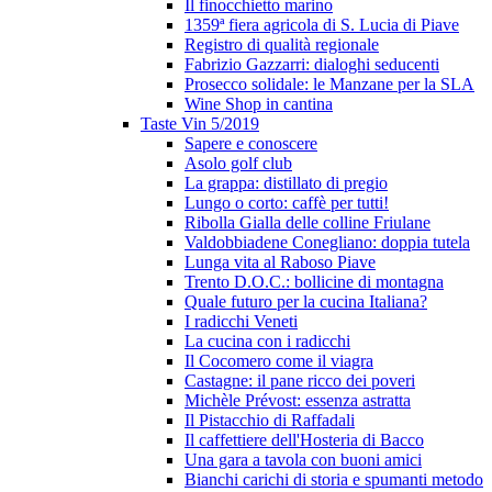
Il finocchietto marino
1359ª fiera agricola di S. Lucia di Piave
Registro di qualità regionale
Fabrizio Gazzarri: dialoghi seducenti
Prosecco solidale: le Manzane per la SLA
Wine Shop in cantina
Taste Vin 5/2019
Sapere e conoscere
Asolo golf club
La grappa: distillato di pregio
Lungo o corto: caffè per tutti!
Ribolla Gialla delle colline Friulane
Valdobbiadene Conegliano: doppia tutela
Lunga vita al Raboso Piave
Trento D.O.C.: bollicine di montagna
Quale futuro per la cucina Italiana?
I radicchi Veneti
La cucina con i radicchi
Il Cocomero come il viagra
Castagne: il pane ricco dei poveri
Michèle Prévost: essenza astratta
Il Pistacchio di Raffadali
Il caffettiere dell'Hosteria di Bacco
Una gara a tavola con buoni amici
Bianchi carichi di storia e spumanti metodo