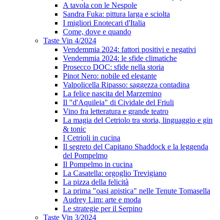
A tavola con le Nespole
Sandra Fuka: pittura larga e sciolta
I migliori Enotecari d'Italia
Come, dove e quando
Taste Vin 4/2024
Vendemmia 2024: fattori positivi e negativi
Vendemmia 2024: le sfide climatiche
Prosecco DOC: sfide nella storia
Pinot Nero: nobile ed elegante
Valpolicella Ripasso: saggezza contadina
La felice nascita del Marzemino
Il "d'Aquileia" di Cividale del Friuli
Vino fra letteratura e grande teatro
La magia del Cetriolo tra storia, linguaggio e gin
& tonic
I Cetrioli in cucina
Il segreto del Capitano Shaddock e la leggenda
del Pompelmo
Il Pompelmo in cucina
La Casatella: orgoglio Trevigiano
La pizza della felicità
La prima "oasi apistica" nelle Tenute Tomasella
Audrey Lim: arte e moda
Le strategie per il Serpino
Taste Vin 3/2024