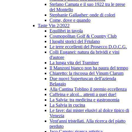
Stefano Camata e il suo 1922 tra le prese
del Montello
Stephanie Gallagher: onde di colori
Come, dove e quando
Taste Vin 2/2022
Equilibri in tavola
Cosmopolitan Golf & Country Club
I luoghi storici del Friulano
Le terre eccellenti del Prosecco D.O.C.G.
Colli Euganei: natura da brividi e vini
d'autore
La lunga vita del Traminer
Il Manzoni bianco non ha paura del tempo
Chiaretto: la riscossa del Vinum Clarum
Due nuovi Supertuscan dell'azienda
Belagaio
Alla Cantina Toblino il premio eccellenza
Caffeina e alcol... attenti a quei due!
La Salvia: tra medicina e gastronomia
La Salvia in cucina
Le fave: dai mister elusivi al dolce tipico di
Venezia
Vent'anni tristellati. Alla ricerca del piatto
perduto
Jaco Caputo: ricerca artistica