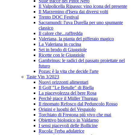
Sulle tracce del Pinot Nero
Il Valpolicella Ripasso: vino icona del presente
Il Marzemino d'Isera dai diversi volti
Trento DOC Festival
Sacramundi: l'uva Durella per uno spumante
classico
Il calore che...raffredda
Valeriana, la pianta del pifferaio magico
La Valeriana in cucina
Sei in brodo di Giuggiole
Ricette con le Giuggiole
Gambrinus: le radici del passato proiettate nel
futuro
Pozas: è la vita che decide l'arte
Taste Vin 3/2023
Nuovi orizzonti alimentari
Il Golf "Le Betulle" di Biella
La piacevolezza del bere Rosa
Perchè piace il Müller Thurgau
Il rinomato Refosco dal Peduncolo Rosso
Origini e luoghi del Vespaiolo
Torchiato di Fregona più vivo che mai
Obiettivo biologico in Valdarno
I sensi piacevoli delle Bollicine
Rucola: l'erba adulatrice