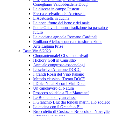
Conegliano Valdobbiadene Docg
La discesa in campo Pasteur
Fresca e selvatica: è l'Acetosella
L'Acetosella in cucina
La noce, frutto del bene e del male
Ponte Ottavi: la buona tradizione tra passato e
futuro
La ciociaria agricola Romano Cardinali
Emiliano Aiello: scoperta e trasformazione
Arte Laguna Prize
Taste Vin 6/2023
Cinquantennale! Ci siamo arrivati
Hickory Golf in Cansiglio
Annuale congresso assoenologi
L'esclusivo Amarone DOCG
I grandi Rossi del Vino Italiano
Metodo classico "Trento DOC"
I Dolci Natalizi con i Vini Dolci
Un capolavoro di Natura
Prosecco solidale a "Le Manzane"
Le Bollicine di gran classe
Il Granchio Blu: dai fondali marini allo zodiaco
La cucina con il Granchio Blu
Broccoletto di Custoza e Broccolo di Novaglie