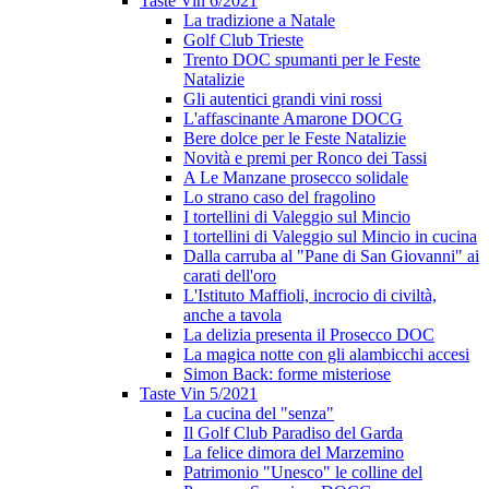
Taste Vin 6/2021
La tradizione a Natale
Golf Club Trieste
Trento DOC spumanti per le Feste
Natalizie
Gli autentici grandi vini rossi
L'affascinante Amarone DOCG
Bere dolce per le Feste Natalizie
Novità e premi per Ronco dei Tassi
A Le Manzane prosecco solidale
Lo strano caso del fragolino
I tortellini di Valeggio sul Mincio
I tortellini di Valeggio sul Mincio in cucina
Dalla carruba al "Pane di San Giovanni" ai
carati dell'oro
L'Istituto Maffioli, incrocio di civiltà,
anche a tavola
La delizia presenta il Prosecco DOC
La magica notte con gli alambicchi accesi
Simon Back: forme misteriose
Taste Vin 5/2021
La cucina del "senza"
Il Golf Club Paradiso del Garda
La felice dimora del Marzemino
Patrimonio "Unesco" le colline del