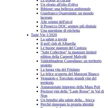
Le erbette in cucina
Un elogio all'olio d'oliva
Bibione: una bellezza ambientale
Gianfranco Quaresimin: un mondo
lacerato
Alle origini dell'alcol
Il Prosecco DOC sempre più digitale
Una questione di etichetta
Taste Vin 1/2020
La salute a tavola
Il golf club di Albarella
Le buone stagioni del Custoza
"Sabi Collection" la magnum limited
edition della Carpenè Malvolti
Valdobbiadene Conegliano: un territorio
protetto
La lunga vita del Friulano
La felice scoperta del Manzoni Bianco
Vespaiolo e Torcolato grandi vini del
territorio
Appassionato impegno della Maso Poli
Preziosi vini della "Laste Rosse" in Val di
Non
Un brindisi alla salute della... bocca
Perchè rinnegare la propria identità