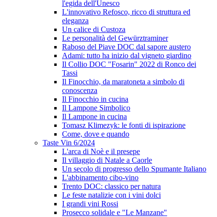
l'egida dell'Unesco
L'innovativo Refosco, ricco di struttura ed
eleganza
Un calice di Custoza
Le personalità del Gewürztraminer
Raboso del Piave DOC dal sapore austero
Adami: tutto ha inizio dal vigneto giardino
Il Collio DOC "Fosarin" 2022 di Ronco dei
Tassi
Il Finocchio, da maratoneta a simbolo di
conoscenza
Il Finocchio in cucina
Il Lampone Simbolico
Il Lampone in cucina
Tomasz Klimezyk: le fonti di ispirazione
Come, dove e quando
Taste Vin 6/2024
L'arca di Noè e il presepe
Il villaggio di Natale a Caorle
Un secolo di progresso dello Spumante Italiano
L'abbinamento cibo-vino
Trento DOC: classico per natura
Le feste natalizie con i vini dolci
I grandi vini Rossi
Prosecco solidale e "Le Manzane"