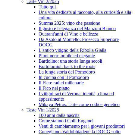
Taste Vin 2/2025
Tutto qui
Una vita dedicata al racconto, alla curiosità e alla
cultura
Summa 2025: vino che passione
Il gusto e l'eleganza del Manzoni Bianco
Quarant'anni di Vino e bellezza
Da Asolo al Montello: Prosecco Superiore
DOCG
L'antico vitigno della Ribolla Gialla
Pinot nero: nobile ed elegante
Bardolino: una storia lunga secoli
Bortolomiol: back to the roots
La lunga storia del Pomodoro
In cucina con il Pomodoro
Il Fico: radici millenarie
Il Fico nel piatto
I vitigni rari di Verona: identià, clima ed
appassimento
Mikaya Petros: l'arte come codice genetico
Taste Vin 1/2025
100 anni dalla nascita
Come stanno i Colli Euganei
Venti di cambiamento per i giovani produttori
Conegliano-Valdobbiadene la DOCG sotto