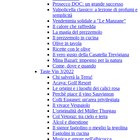
Prosecco DOC: un grande successo
Valpolicella classico: a lezione di profumi e
semplicità
Vendemmia solidale a "Le Manzane"
Il calore che raffredda
La magia del prezzemolo
Il prezzemolo in cucina
Olive in tavola
Ricette con le olive
Il vero gusto della Casatella Trevigiana
Mina Bazari: impegno per la natura
Come, dove e quando
Taste Vin 3/2022
Chi salverà la Terra!
Acaya: Golf Resort
Le origini e i luoghi dei calici rosa
Perchè piace il vino Sauvignon
Colli Euganei: un'area privilegiata
Il vivace Vespaiolo
L'originalità del Müller Thurgau
Col Vetoraz: tra cielo e terra
Alcol e digestione
Il signor fagiolino o meglio la tegolina
Fagiolini in cucina
Musica e amore nell'albicocca