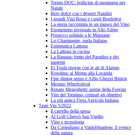
Trento DOC: bollicine di montagna per
Natale
Bere dolce con i dessert Natalizi
I grandi Vini Rossi e i tagli Bordolesi
La storia raccontata in un museo del Vino
Enoturismo invernale in Alto Adige
Prosecco solidale a le Manzane
Lo Champagne, parla Italiano
Enigmatica Lattuga
La Lattuga in cucina
La Banana: frutto del Paradiso e dei
sapienti
El Toulà risorge con le ali di Alajmo
Rosolina: al Monta alla Locanda
Fine dining senso e Alfio Ghezzi Bistrot
Merano Winefestival
Renato Meneghetti: anime della Foresta
Vini del Trentino: centrati gli obiettivi
La più antica Fiera Agricola Italiana
Taste Vin 5/2022
Il carrello della spesa
Al Golf Chervò San Vigilio
Vino e tecnologia
Da Conegliano a Valdobbiadene: il vertice
della natura