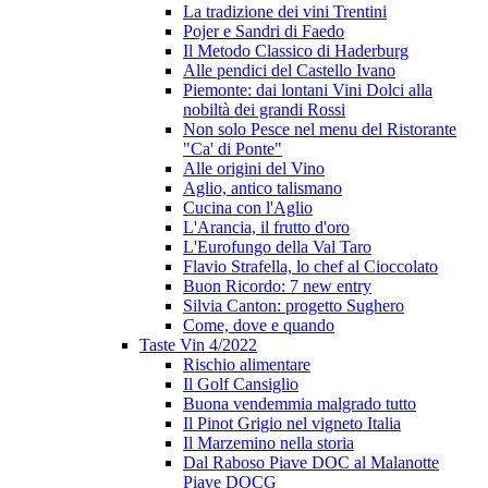
La tradizione dei vini Trentini
Pojer e Sandri di Faedo
Il Metodo Classico di Haderburg
Alle pendici del Castello Ivano
Piemonte: dai lontani Vini Dolci alla
nobiltà dei grandi Rossi
Non solo Pesce nel menu del Ristorante
"Ca' di Ponte"
Alle origini del Vino
Aglio, antico talismano
Cucina con l'Aglio
L'Arancia, il frutto d'oro
L'Eurofungo della Val Taro
Flavio Strafella, lo chef al Cioccolato
Buon Ricordo: 7 new entry
Silvia Canton: progetto Sughero
Come, dove e quando
Taste Vin 4/2022
Rischio alimentare
Il Golf Cansiglio
Buona vendemmia malgrado tutto
Il Pinot Grigio nel vigneto Italia
Il Marzemino nella storia
Dal Raboso Piave DOC al Malanotte
Piave DOCG