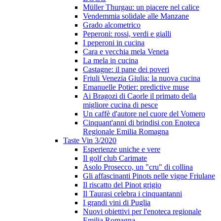
Müller Thurgau: un piacere nel calice
Vendemmia solidale alle Manzane
Grado alcometrico
Peperoni: rossi, verdi e gialli
I peperoni in cucina
Cara e vecchia mela Veneta
La mela in cucina
Castagne: il pane dei poveri
Friuli Venezia Giulia: la nuova cucina
Emanuelle Potier: predictive muse
Ai Bragozi di Caorle il primato della
migliore cucina di pesce
Un caffè d'autore nel cuore del Vomero
Cinquant'anni di brindisi con Enoteca
Regionale Emilia Romagna
Taste Vin 3/2020
Esperienze uniche e vere
Il golf club Carimate
Asolo Prosecco, un "cru" di collina
Gli affascinanti Pinots nelle vigne Friulane
Il riscatto del Pinot grigio
Il Taurasi celebra i cinquantanni
I grandi vini di Puglia
Nuovi obiettivi per l'enoteca regionale
Emilia Romagna