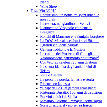
Nadal
Wine Shop
Taste Vin 3/2019
Enoturismo: un ponte tra spazi urbani e
aree rurali
La restera: nel giardino di Venezia
L’autoctono Vespaiolo emblema di
Breganze
Ronchi di Manzano e la famiglia borghese
La DOC Marsala celebra i suoi 50 anni
I grandi vini della Murola
Cantina Tobliono e la Nosiola
Le colline del Prosecco di Conegliano e
Valdobbiadene patrimonio dell’umanità
Col Vetoraz celebra i 25 anni di storia
La sicura identità degli antichi vini di
Telaro
Ville e Castelli
La pesca tra poesia, fantasia e storia
Ricette con la pesca
“Chapeau Bas” ai gemelli afroasiatici
Ristorante Busatto: 100 anni di tradizione
Fra vini e dolci di Sicilia
Massimo Colonna: immagini come sogni
Sorsi di salute: il vino senza frasca