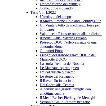
L'atteso ritorno del Vinitaly
Come, dove e quando
Taste Vin 1/2022
L'orologio del tempo
Il Marco Simone Gold and Country Club
Un Vinitaly tutto da meditare... forse per
innovare?
Valpolicella Ripasso: onore alla tradizione
Ribolla Gialla: piacere Friulano
Prosecco DOC: l'effervescenza di una
denominazione
Gli ottimi Pinot
I luoghi del Raboso Piave DOC e del
Malanotte DOCG
La storia Trentina del Nosiola
Le Manzane: spirito green
L'alcol disseta o asseta?
Le storie del Ravanello
Il Ravanello in cucina
Dal Cedro alla Cedrata
Albertini: una grande famiglia con
un'ottima cucina
Il Metal Becher Pierluigi de Meneghi
Veronika Braun: l'amore per l'arte