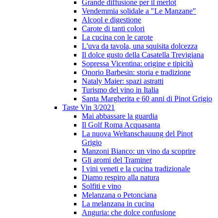
Grande diffusione per il merlot
Vendemmia solidale a "Le Manzane"
Alcool e digestione
Carote di tanti colori
La cucina con le carote
L'uva da tavola, una squisita dolcezza
Il dolce gusto della Casatella Trevigiana
Sopressa Vicentina: origine e tipicità
Onorio Barbesin: storia e tradizione
Nataly Maier: spazi astratti
Turismo del vino in Italia
Santa Margherita e 60 anni di Pinot Grigio
Taste Vin 3/2021
Mai abbassare la guardia
Il Golf Roma Acquasanta
La nuova Weltanschauung del Pinot
Grigio
Manzoni Bianco: un vino da scoprire
Gli aromi del Traminer
I vini veneti e la cucina tradizionale
Diamo respiro alla natura
Solfiti e vino
Melanzana o Petonciana
La melanzana in cucina
Anguria: che dolce confusione