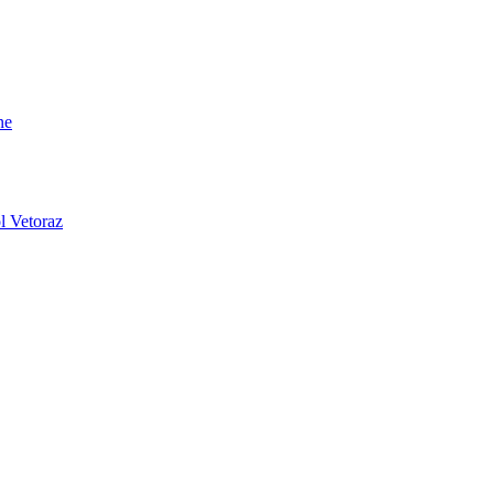
ne
l Vetoraz