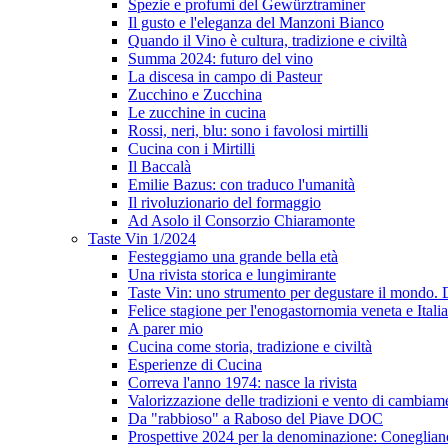
Spezie e profumi del Gewürztraminer
Il gusto e l'eleganza del Manzoni Bianco
Quando il Vino è cultura, tradizione e civiltà
Summa 2024: futuro del vino
La discesa in campo di Pasteur
Zucchino e Zucchina
Le zucchine in cucina
Rossi, neri, blu: sono i favolosi mirtilli
Cucina con i Mirtilli
Il Baccalà
Emilie Bazus: con traduco l'umanità
Il rivoluzionario del formaggio
Ad Asolo il Consorzio Chiaramonte
Taste Vin 1/2024
Festeggiamo una grande bella età
Una rivista storica e lungimirante
Taste Vin: uno strumento per degustare il mondo.
Felice stagione per l'enogastornomia veneta e Itali
A parer mio
Cucina come storia, tradizione e civiltà
Esperienze di Cucina
Correva l'anno 1974: nasce la rivista
Valorizzazione delle tradizioni e vento di cambiam
Da "rabbioso" a Raboso del Piave DOC
Prospettive 2024 per la denominazione: Conegli