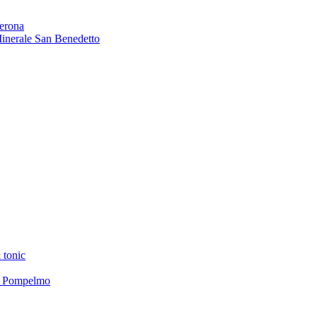
Verona
 Minerale San Benedetto
 tonic
el Pompelmo