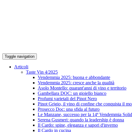
Toggle navigation
Articoli
Taste Vin 4/2025
Vendemmia 2025: buona e abbondante
Vendemmia 2025: cresce anche la qualità
Asolo Montello: quarant'anni di vino e territorio
Gambellara DOC: un gioiello bianco
Profumi varietali del Pinot Nero
Pinot Grigio, il vino di confine che conquista il m
Prosecco Doc: una sfida al futuro
Le Manzane, successo per la 14ª Vendemmia Solid
Serena Gusmeri: quando la leadership è donna
Il Cardo: spine, eleganza e sapori d'inverno
Il Cardo in cucina