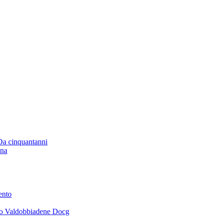
 Da cinquantanni
ana
ento
ano Valdobbiadene Docg