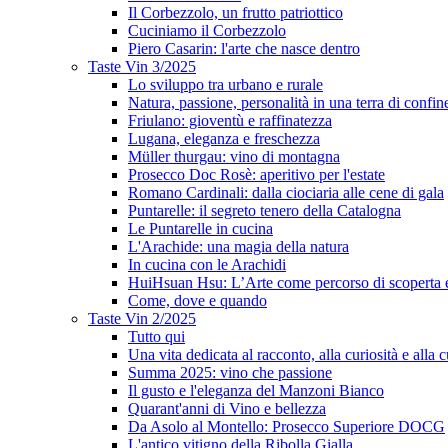
Il Corbezzolo, un frutto patriottico
Cuciniamo il Corbezzolo
Piero Casarin: l'arte che nasce dentro
Taste Vin 3/2025
Lo sviluppo tra urbano e rurale
Natura, passione, personalità in una terra di confin
Friulano: gioventù e raffinatezza
Lugana, eleganza e freschezza
Müller thurgau: vino di montagna
Prosecco Doc Rosè: aperitivo per l'estate
Romano Cardinali: dalla ciociaria alle cene di gala
Puntarelle: il segreto tenero della Catalogna
Le Puntarelle in cucina
L'Arachide: una magia della natura
In cucina con le Arachidi
HuiHsuan Hsu: L’Arte come percorso di scoperta
Come, dove e quando
Taste Vin 2/2025
Tutto qui
Una vita dedicata al racconto, alla curiosità e alla c
Summa 2025: vino che passione
Il gusto e l'eleganza del Manzoni Bianco
Quarant'anni di Vino e bellezza
Da Asolo al Montello: Prosecco Superiore DOCG
L'antico vitigno della Ribolla Gialla