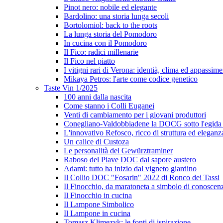
Pinot nero: nobile ed elegante
Bardolino: una storia lunga secoli
Bortolomiol: back to the roots
La lunga storia del Pomodoro
In cucina con il Pomodoro
Il Fico: radici millenarie
Il Fico nel piatto
I vitigni rari di Verona: identià, clima ed appassim
Mikaya Petros: l'arte come codice genetico
Taste Vin 1/2025
100 anni dalla nascita
Come stanno i Colli Euganei
Venti di cambiamento per i giovani produttori
Conegliano-Valdobbiadene la DOCG sotto l'egida
L'innovativo Refosco, ricco di struttura ed eleganz
Un calice di Custoza
Le personalità del Gewürztraminer
Raboso del Piave DOC dal sapore austero
Adami: tutto ha inizio dal vigneto giardino
Il Collio DOC "Fosarin" 2022 di Ronco dei Tassi
Il Finocchio, da maratoneta a simbolo di conoscen
Il Finocchio in cucina
Il Lampone Simbolico
Il Lampone in cucina
Tomasz Klimezyk: le fonti di ispirazione