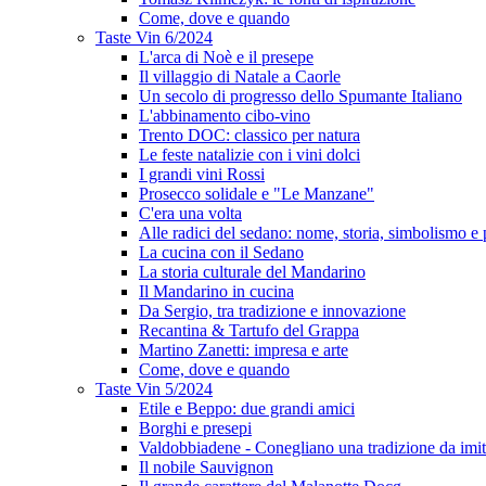
Come, dove e quando
Taste Vin 6/2024
L'arca di Noè e il presepe
Il villaggio di Natale a Caorle
Un secolo di progresso dello Spumante Italiano
L'abbinamento cibo-vino
Trento DOC: classico per natura
Le feste natalizie con i vini dolci
I grandi vini Rossi
Prosecco solidale e "Le Manzane"
C'era una volta
Alle radici del sedano: nome, storia, simbolismo e 
La cucina con il Sedano
La storia culturale del Mandarino
Il Mandarino in cucina
Da Sergio, tra tradizione e innovazione
Recantina & Tartufo del Grappa
Martino Zanetti: impresa e arte
Come, dove e quando
Taste Vin 5/2024
Etile e Beppo: due grandi amici
Borghi e presepi
Valdobbiadene - Conegliano una tradizione da imit
Il nobile Sauvignon