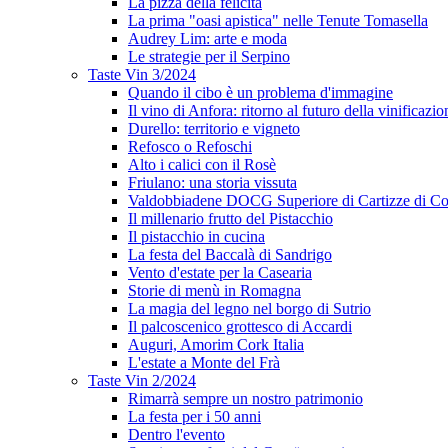
La pizza della felicità
La prima "oasi apistica" nelle Tenute Tomasella
Audrey Lim: arte e moda
Le strategie per il Serpino
Taste Vin 3/2024
Quando il cibo è un problema d'immagine
Il vino di Anfora: ritorno al futuro della vinificazio
Durello: territorio e vigneto
Refosco o Refoschi
Alto i calici con il Rosè
Friulano: una storia vissuta
Valdobbiadene DOCG Superiore di Cartizze di Co
Il millenario frutto del Pistacchio
Il pistacchio in cucina
La festa del Baccalà di Sandrigo
Vento d'estate per la Casearia
Storie di menù in Romagna
La magia del legno nel borgo di Sutrio
Il palcoscenico grottesco di Accardi
Auguri, Amorim Cork Italia
L'estate a Monte del Frà
Taste Vin 2/2024
Rimarrà sempre un nostro patrimonio
La festa per i 50 anni
Dentro l'evento