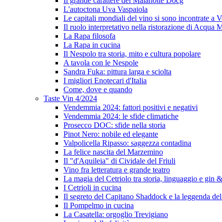
Il grande carattere del Malanotte Docg
L'autoctona Uva Vaspaiola
Le capitali mondiali del vino si sono incontrate a 
Il ruolo interpretativo nella ristorazione di Acqua
La Rapa filosofa
La Rapa in cucina
Il Nespolo tra storia, mito e cultura popolare
A tavola con le Nespole
Sandra Fuka: pittura larga e sciolta
I migliori Enotecari d'Italia
Come, dove e quando
Taste Vin 4/2024
Vendemmia 2024: fattori positivi e negativi
Vendemmia 2024: le sfide climatiche
Prosecco DOC: sfide nella storia
Pinot Nero: nobile ed elegante
Valpolicella Ripasso: saggezza contadina
La felice nascita del Marzemino
Il "d'Aquileia" di Cividale del Friuli
Vino fra letteratura e grande teatro
La magia del Cetriolo tra storia, linguaggio e gin &
I Cetrioli in cucina
Il segreto del Capitano Shaddock e la leggenda d
Il Pompelmo in cucina
La Casatella: orgoglio Trevigiano