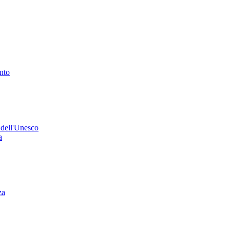
ento
 dell'Unesco
a
za