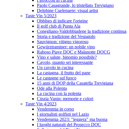
I Broccoli in cucina
Paolo Casagrande, lo tristellato Trevigiano
Delphine Cuelenaere: visual artist
Taste Vin 5/2023
Obbligo di indicare l'origine
Il golf club di Punta Ala
Conegliano-Valdobbiadene la tradizione continua
Storia e tradizione del Vespaiolo
Sauvignon: vitigno vigoroso
Gewürztraminer: un nobile vino
Raboso Piave DOC e Malanotte DOCG
Vino e salute, binomio possibile?
Cavolo, quanto sei interessante
Un cavolo in cucina
La castagna, il frutto del pane
Le castagne sul fuoco
15 anni di DOP della Casatella Trevigiana
Ode alla Polenta
La cucina con la polenta
Cinzia Vanin: memorie e colori
Taste Vin 4/2023
Vendemmia in corso
I giornalisti golfisti nel Lazio
Vendemmia 2023: "leggera" ma buona
I luoghi naturali del Prosecco DOC