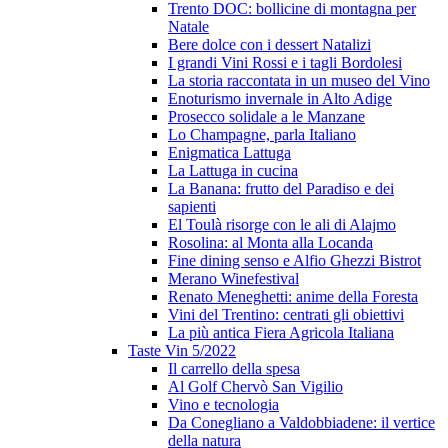
Trento DOC: bollicine di montagna per
Natale
Bere dolce con i dessert Natalizi
I grandi Vini Rossi e i tagli Bordolesi
La storia raccontata in un museo del Vino
Enoturismo invernale in Alto Adige
Prosecco solidale a le Manzane
Lo Champagne, parla Italiano
Enigmatica Lattuga
La Lattuga in cucina
La Banana: frutto del Paradiso e dei
sapienti
El Toulà risorge con le ali di Alajmo
Rosolina: al Monta alla Locanda
Fine dining senso e Alfio Ghezzi Bistrot
Merano Winefestival
Renato Meneghetti: anime della Foresta
Vini del Trentino: centrati gli obiettivi
La più antica Fiera Agricola Italiana
Taste Vin 5/2022
Il carrello della spesa
Al Golf Chervò San Vigilio
Vino e tecnologia
Da Conegliano a Valdobbiadene: il vertice
della natura