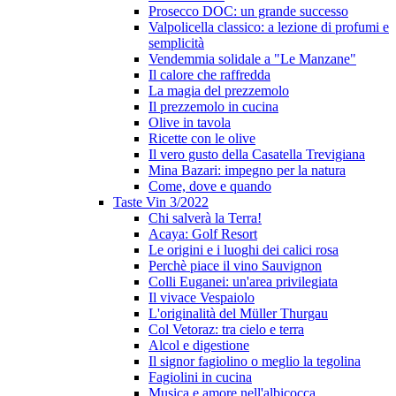
Prosecco DOC: un grande successo
Valpolicella classico: a lezione di profumi e
semplicità
Vendemmia solidale a "Le Manzane"
Il calore che raffredda
La magia del prezzemolo
Il prezzemolo in cucina
Olive in tavola
Ricette con le olive
Il vero gusto della Casatella Trevigiana
Mina Bazari: impegno per la natura
Come, dove e quando
Taste Vin 3/2022
Chi salverà la Terra!
Acaya: Golf Resort
Le origini e i luoghi dei calici rosa
Perchè piace il vino Sauvignon
Colli Euganei: un'area privilegiata
Il vivace Vespaiolo
L'originalità del Müller Thurgau
Col Vetoraz: tra cielo e terra
Alcol e digestione
Il signor fagiolino o meglio la tegolina
Fagiolini in cucina
Musica e amore nell'albicocca