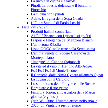
La rucola in cucina e a tavola
Pinoli, tra poesia, dolcezza e il burattino
Pinocchio
La cucina con i pinoli
Adele, la regina della Sopa Coada
i "Fuori Studio" di Paolo Loschi
Taste Vin 2/2023
Prodotti Italiani contraffatti
Al Golf Brianza con i giornalisti golfisti
I sapori e l'eleganza del Manzoni Bianco
L'autoctona Ribolla
Lison DOCG nelle terre della Serenissima
L'anima Veneta di Podere Casanova di
Montepulciano
"Imagine" di Cantina Stajmbech
La vite ed il vino in Trentino Alto Adige
Est! Est! Est! di Montefiacone
Il Carciofo, dalla Ninfa Cynara all'amaro Cynar
La cucina con il Carciofo
Lo strano caso delle Prugne e delle Susine
Borgotaro e il suo gelato
Famiglia Tonon, ambasciatori della Marca
gioiosa (e golosa)
Qian Wu: Blue. L'ultimo artista nello spazio
2023: un Vinitaly a pieno regime