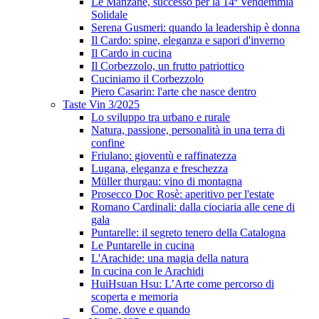
Le Manzane, successo per la 14ª Vendemmia
Solidale
Serena Gusmeri: quando la leadership è donna
Il Cardo: spine, eleganza e sapori d'inverno
Il Cardo in cucina
Il Corbezzolo, un frutto patriottico
Cuciniamo il Corbezzolo
Piero Casarin: l'arte che nasce dentro
Taste Vin 3/2025
Lo sviluppo tra urbano e rurale
Natura, passione, personalità in una terra di
confine
Friulano: gioventù e raffinatezza
Lugana, eleganza e freschezza
Müller thurgau: vino di montagna
Prosecco Doc Rosè: aperitivo per l'estate
Romano Cardinali: dalla ciociaria alle cene di
gala
Puntarelle: il segreto tenero della Catalogna
Le Puntarelle in cucina
L'Arachide: una magia della natura
In cucina con le Arachidi
HuiHsuan Hsu: L’Arte come percorso di
scoperta e memoria
Come, dove e quando