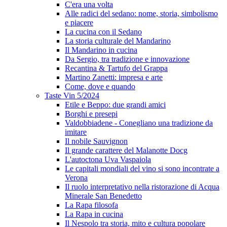
C'era una volta
Alle radici del sedano: nome, storia, simbolismo
e piacere
La cucina con il Sedano
La storia culturale del Mandarino
Il Mandarino in cucina
Da Sergio, tra tradizione e innovazione
Recantina & Tartufo del Grappa
Martino Zanetti: impresa e arte
Come, dove e quando
Taste Vin 5/2024
Etile e Beppo: due grandi amici
Borghi e presepi
Valdobbiadene - Conegliano una tradizione da
imitare
Il nobile Sauvignon
Il grande carattere del Malanotte Docg
L'autoctona Uva Vaspaiola
Le capitali mondiali del vino si sono incontrate a
Verona
Il ruolo interpretativo nella ristorazione di Acqua
Minerale San Benedetto
La Rapa filosofa
La Rapa in cucina
Il Nespolo tra storia, mito e cultura popolare