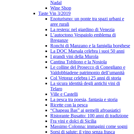
Nadal
Wine Shop
Taste Vin 3/2019
Enoturismo: un ponte tra spazi urbani e
aree rurali
La restera: nel giardino di Venezia
L’autoctono Vespaiolo emblema di
Breganze
Ronchi di Manzano e la famiglia borghese
La DOC Marsala celebra i suoi 50 anni
I grandi vini della Murola
Cantina Tobliono e la Nosiola
Le colline del Prosecco di Conegliano e
Valdobbiadene patrimonio dell’umanità
Col Vetoraz celebra i 25 anni di storia
La sicura identità degli antichi vini di
Telaro
Ville e Castelli
La pesca tra poesia, fantasia e storia
Ricette con la pesca
“Chapeau Bas” ai gemelli afroasiatici
Ristorante Busatto: 100 anni di tradizione
Fra vini e dolci di Sicilia
Massimo Colonna: immagini come sogni
Sorsi di salute: il vino senza frasca