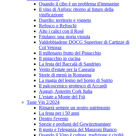
Quando il cibo è un problema d'immagine
Il vino di Anfora: ritorno al futuro della
vinificazione
Durello: territorio e vigneto
Refosco o Refoschi
Alto i calici con il Rosè
Friulano: una storia vissuta
Valdobbiadene DOCG Superiore di Cartizze di
Col Vetoraz
Il millenario frutto del Pistacchio
Il pistacchio in cucina
La festa del Baccalà di Sandrigo
Vento d'estate per la Casearia
Storie di menù in Romagna
La magia del legno nel borgo di Sutrio
Il palcoscenico grottesco di Accardi
Auguri, Amorim Cork Italia
L'estate a Monte del Frà
Taste Vin 2/2024
Rimarrà sempre un nostro patrimonio
La festa per i 50 anni
Dentro l'evento
Spezie e profumi del Gewürztraminer
Il gusto e l'eleganza del Manzoni Bianco
Quando il Vino è cultura, tradizione e civiltà