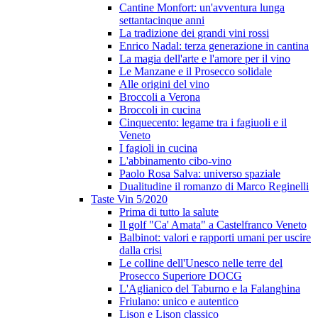
Cantine Monfort: un'avventura lunga
settantacinque anni
La tradizione dei grandi vini rossi
Enrico Nadal: terza generazione in cantina
La magia dell'arte e l'amore per il vino
Le Manzane e il Prosecco solidale
Alle origini del vino
Broccoli a Verona
Broccoli in cucina
Cinquecento: legame tra i fagiuoli e il
Veneto
I fagioli in cucina
L'abbinamento cibo-vino
Paolo Rosa Salva: universo spaziale
Dualitudine il romanzo di Marco Reginelli
Taste Vin 5/2020
Prima di tutto la salute
Il golf "Ca' Amata" a Castelfranco Veneto
Balbinot: valori e rapporti umani per uscire
dalla crisi
Le colline dell'Unesco nelle terre del
Prosecco Superiore DOCG
L'Aglianico del Taburno e la Falanghina
Friulano: unico e autentico
Lison e Lison classico