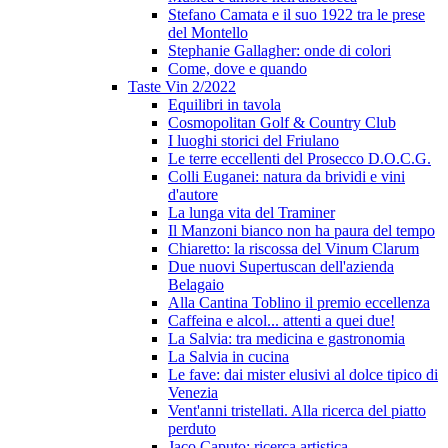
Stefano Camata e il suo 1922 tra le prese
del Montello
Stephanie Gallagher: onde di colori
Come, dove e quando
Taste Vin 2/2022
Equilibri in tavola
Cosmopolitan Golf & Country Club
I luoghi storici del Friulano
Le terre eccellenti del Prosecco D.O.C.G.
Colli Euganei: natura da brividi e vini
d'autore
La lunga vita del Traminer
Il Manzoni bianco non ha paura del tempo
Chiaretto: la riscossa del Vinum Clarum
Due nuovi Supertuscan dell'azienda
Belagaio
Alla Cantina Toblino il premio eccellenza
Caffeina e alcol... attenti a quei due!
La Salvia: tra medicina e gastronomia
La Salvia in cucina
Le fave: dai mister elusivi al dolce tipico di
Venezia
Vent'anni tristellati. Alla ricerca del piatto
perduto
Jaco Caputo: ricerca artistica