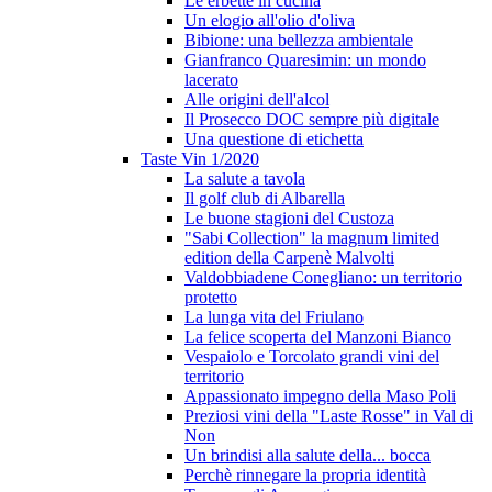
Le erbette in cucina
Un elogio all'olio d'oliva
Bibione: una bellezza ambientale
Gianfranco Quaresimin: un mondo
lacerato
Alle origini dell'alcol
Il Prosecco DOC sempre più digitale
Una questione di etichetta
Taste Vin 1/2020
La salute a tavola
Il golf club di Albarella
Le buone stagioni del Custoza
"Sabi Collection" la magnum limited
edition della Carpenè Malvolti
Valdobbiadene Conegliano: un territorio
protetto
La lunga vita del Friulano
La felice scoperta del Manzoni Bianco
Vespaiolo e Torcolato grandi vini del
territorio
Appassionato impegno della Maso Poli
Preziosi vini della "Laste Rosse" in Val di
Non
Un brindisi alla salute della... bocca
Perchè rinnegare la propria identità