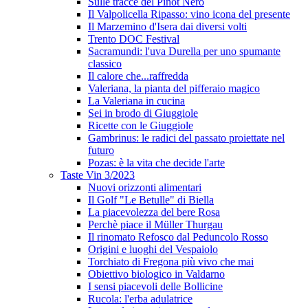
Sulle tracce del Pinot Nero
Il Valpolicella Ripasso: vino icona del presente
Il Marzemino d'Isera dai diversi volti
Trento DOC Festival
Sacramundi: l'uva Durella per uno spumante
classico
Il calore che...raffredda
Valeriana, la pianta del pifferaio magico
La Valeriana in cucina
Sei in brodo di Giuggiole
Ricette con le Giuggiole
Gambrinus: le radici del passato proiettate nel
futuro
Pozas: è la vita che decide l'arte
Taste Vin 3/2023
Nuovi orizzonti alimentari
Il Golf "Le Betulle" di Biella
La piacevolezza del bere Rosa
Perchè piace il Müller Thurgau
Il rinomato Refosco dal Peduncolo Rosso
Origini e luoghi del Vespaiolo
Torchiato di Fregona più vivo che mai
Obiettivo biologico in Valdarno
I sensi piacevoli delle Bollicine
Rucola: l'erba adulatrice