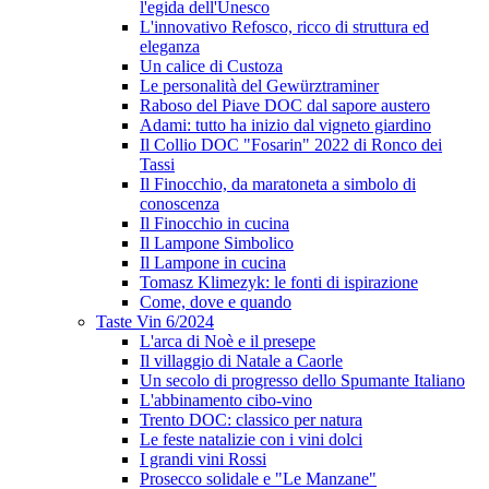
l'egida dell'Unesco
L'innovativo Refosco, ricco di struttura ed
eleganza
Un calice di Custoza
Le personalità del Gewürztraminer
Raboso del Piave DOC dal sapore austero
Adami: tutto ha inizio dal vigneto giardino
Il Collio DOC "Fosarin" 2022 di Ronco dei
Tassi
Il Finocchio, da maratoneta a simbolo di
conoscenza
Il Finocchio in cucina
Il Lampone Simbolico
Il Lampone in cucina
Tomasz Klimezyk: le fonti di ispirazione
Come, dove e quando
Taste Vin 6/2024
L'arca di Noè e il presepe
Il villaggio di Natale a Caorle
Un secolo di progresso dello Spumante Italiano
L'abbinamento cibo-vino
Trento DOC: classico per natura
Le feste natalizie con i vini dolci
I grandi vini Rossi
Prosecco solidale e "Le Manzane"