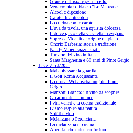
Grande diffusione per il merlot
Vendemmia solidale a "Le Manzane"
Alcool e digestione
Carote di tanti colori
La cucina con le carote
L'uva da tavola, una squisita dolcezza
Il dolce gusto della Casatella Trevigiana
Sopressa Vicentina: origine e tipicità
Onorio Barbesin: storia e tradizione
Nataly Maier: spazi astratti
Turismo del vino in Italia
Santa Margherita e 60 anni di Pinot Grigio
Taste Vin 3/2021
Mai abbassare la guardia
Il Golf Roma Acquasanta
La nuova Weltanschauung del Pinot
Grigio
Manzoni Bianco: un vino da scoprire
Gli aromi del Traminer
I vini veneti e la cucina tradizionale
Diamo respiro alla natura
Solfiti e vino
Melanzana o Petonciana
La melanzana in cucina
Anguria: che dolce confusione