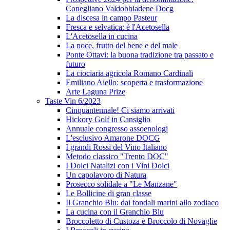
Conegliano Valdobbiadene Docg
La discesa in campo Pasteur
Fresca e selvatica: è l'Acetosella
L'Acetosella in cucina
La noce, frutto del bene e del male
Ponte Ottavi: la buona tradizione tra passato e
futuro
La ciociaria agricola Romano Cardinali
Emiliano Aiello: scoperta e trasformazione
Arte Laguna Prize
Taste Vin 6/2023
Cinquantennale! Ci siamo arrivati
Hickory Golf in Cansiglio
Annuale congresso assoenologi
L'esclusivo Amarone DOCG
I grandi Rossi del Vino Italiano
Metodo classico "Trento DOC"
I Dolci Natalizi con i Vini Dolci
Un capolavoro di Natura
Prosecco solidale a "Le Manzane"
Le Bollicine di gran classe
Il Granchio Blu: dai fondali marini allo zodiaco
La cucina con il Granchio Blu
Broccoletto di Custoza e Broccolo di Novaglie