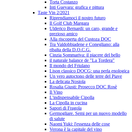
Torta Costanzo
Inti Guevara: grafica e pittura
Taste Vin 2/2021
Riprendiamoci il nostro futuro
Il Golf Club Margara
Ulderico Bernardi: un caro, grande e
prezioso amico
Alla riscoperta del Custoza DOC
Tra Valdobbiadene e Conegliano: alla
ribalta della D.O.C.G.
Cinzia Sommariva: il piacere del bello
il naturale balance de "La Tordera"
Il mondo del Friulano
Lison classico DOCG: una perla enologica
Un vero autoctono delle terre del Piave
La delicata Nosiola
Rosalia Giusti: Prosecco DOC Rosè
Il Vino
L'indispensabile Cipolla
La Cipolla in cucina
Sapori di Fragola
Germogliare. Semi per un nuovo modello
di salute
Naomi Yuki: l'essenza delle cose
Verona è la capitale del vino