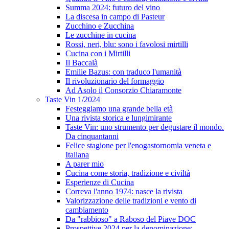
Summa 2024: futuro del vino
La discesa in campo di Pasteur
Zucchino e Zucchina
Le zucchine in cucina
Rossi, neri, blu: sono i favolosi mirtilli
Cucina con i Mirtilli
Il Baccalà
Emilie Bazus: con traduco l'umanità
Il rivoluzionario del formaggio
Ad Asolo il Consorzio Chiaramonte
Taste Vin 1/2024
Festeggiamo una grande bella età
Una rivista storica e lungimirante
Taste Vin: uno strumento per degustare il mondo.
Da cinquantanni
Felice stagione per l'enogastornomia veneta e
Italiana
A parer mio
Cucina come storia, tradizione e civiltà
Esperienze di Cucina
Correva l'anno 1974: nasce la rivista
Valorizzazione delle tradizioni e vento di
cambiamento
Da "rabbioso" a Raboso del Piave DOC
Prospettive 2024 per la denominazione: