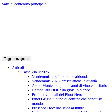
Salta al contenuto principale
Toggle navigation
Articoli
Taste Vin 4/2025
Vendemmia 2025: buona e abbondante
Vendemmia 2025: cresce anche la qualità
Asolo Montello: quarant'anni di vino e territorio
Gambellara DOC: un gioiello bianco
Profumi varietali del Pinot Nero
Pinot Grigio, il vino di confine che conquista il
mondo
Prosecco Doc: una sfida al futuro