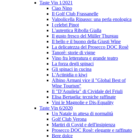
Taste Vin 1/2021
Ciao Nino
Il Golf Club Frassanelle
Valpolicella Ripasso: una perla enologica
I celebri Pinot
L'autentica Ribolla Gialla
Il gusto fresco del Müller Thurgau
Il bello e il buono della Giusti Wine
La delicatezza del Prosecco DOC Rosè
Tanorè: storie di vigne
Vino fra letteratura e grande teatro
La forza degli spinaci
Gli spinaci in cucina
L'Actinidia o kiwi
Albino Armani vice il "Global Best of
Wine Tourism"
Il "D'Aquileia" di Cividale del Friuli
Elisa Bertaglia: tecniche raffinate
Vini le Magnolie e Dis-Equality
Taste Vin 6/2020
Un Natale in attesa di normalità
Golf Club Verona
Martiri di Covid e dell'insipienza
Prosecco DOC Rosè: elegante e raffinato
Bere dolce