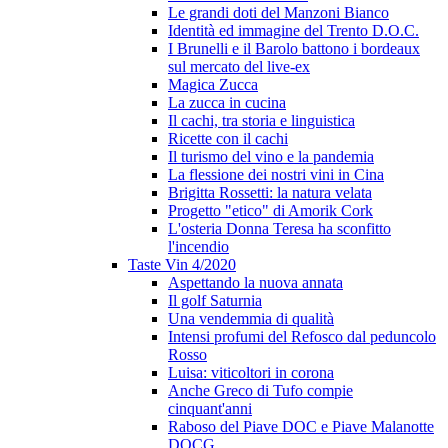
Le grandi doti del Manzoni Bianco
Identità ed immagine del Trento D.O.C.
I Brunelli e il Barolo battono i bordeaux
sul mercato del live-ex
Magica Zucca
La zucca in cucina
Il cachi, tra storia e linguistica
Ricette con il cachi
Il turismo del vino e la pandemia
La flessione dei nostri vini in Cina
Brigitta Rossetti: la natura velata
Progetto "etico" di Amorik Cork
L'osteria Donna Teresa ha sconfitto
l'incendio
Taste Vin 4/2020
Aspettando la nuova annata
Il golf Saturnia
Una vendemmia di qualità
Intensi profumi del Refosco dal peduncolo
Rosso
Luisa: viticoltori in corona
Anche Greco di Tufo compie
cinquant'anni
Raboso del Piave DOC e Piave Malanotte
DOCG