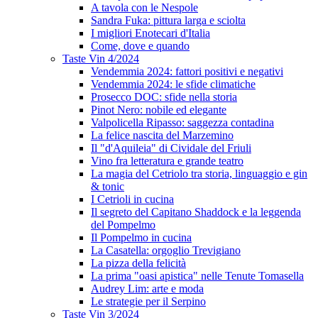
A tavola con le Nespole
Sandra Fuka: pittura larga e sciolta
I migliori Enotecari d'Italia
Come, dove e quando
Taste Vin 4/2024
Vendemmia 2024: fattori positivi e negativi
Vendemmia 2024: le sfide climatiche
Prosecco DOC: sfide nella storia
Pinot Nero: nobile ed elegante
Valpolicella Ripasso: saggezza contadina
La felice nascita del Marzemino
Il "d'Aquileia" di Cividale del Friuli
Vino fra letteratura e grande teatro
La magia del Cetriolo tra storia, linguaggio e gin
& tonic
I Cetrioli in cucina
Il segreto del Capitano Shaddock e la leggenda
del Pompelmo
Il Pompelmo in cucina
La Casatella: orgoglio Trevigiano
La pizza della felicità
La prima "oasi apistica" nelle Tenute Tomasella
Audrey Lim: arte e moda
Le strategie per il Serpino
Taste Vin 3/2024