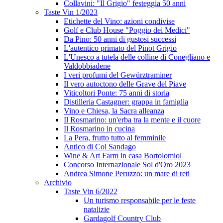
Collavini: "Il Grigio" festeggia 50 anni
Taste Vin 1/2023
Etichette del Vino: azioni condivise
Golf e Club House "Poggio dei Medici"
Da Pino: 50 anni di gustosi successi
L'autentico primato del Pinot Grigio
L'Unesco a tutela delle colline di Conegliano e
Valdobbiadene
I veri profumi del Gewürztraminer
Il vero autoctono delle Grave del Piave
Viticoltori Ponte: 75 anni di storia
Distilleria Castagner: grappa in famiglia
Vino e Chiesa, la Sacra alleanza
Il Rosmarino: un'erba tra la mente e il cuore
Il Rosmarino in cucina
La Pera, frutto tutto al femminile
Antico di Col Sandago
Wine & Art Farm in casa Bortolomiol
Concorso Internazionale Sol d'Oro 2023
Andrea Simone Peruzzo: un mare di reti
Archivio
Taste Vin 6/2022
Un turismo responsabile per le feste
natalizie
Gardagolf Country Club