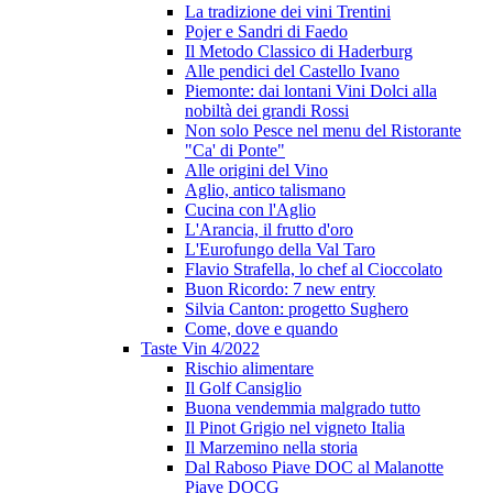
La tradizione dei vini Trentini
Pojer e Sandri di Faedo
Il Metodo Classico di Haderburg
Alle pendici del Castello Ivano
Piemonte: dai lontani Vini Dolci alla
nobiltà dei grandi Rossi
Non solo Pesce nel menu del Ristorante
"Ca' di Ponte"
Alle origini del Vino
Aglio, antico talismano
Cucina con l'Aglio
L'Arancia, il frutto d'oro
L'Eurofungo della Val Taro
Flavio Strafella, lo chef al Cioccolato
Buon Ricordo: 7 new entry
Silvia Canton: progetto Sughero
Come, dove e quando
Taste Vin 4/2022
Rischio alimentare
Il Golf Cansiglio
Buona vendemmia malgrado tutto
Il Pinot Grigio nel vigneto Italia
Il Marzemino nella storia
Dal Raboso Piave DOC al Malanotte
Piave DOCG