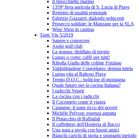
Il finocchietto marino
1359ª fiera agricola di S. Lucia di Piave
Registro di qualità regionale
Fabrizio Gazzarri: dialoghi seducenti
Prosecco solidale: le Manzane per la SLA
Wine Shop in cantina
Taste Vin 5/2019
Sapere e conoscere
Asolo golf club
La grappa: distillato di pregio
Lungo o corto: caffè per tutti!
Ribolla Gialla delle colline Friulane
Valdobbiadene Conegliano: doppia tutela
Lunga vita al Raboso Piave
Trento D.O.C.: bollicine di montagna
Quale futuro per la cucina Italiana?
I radicchi Veneti
La cucina con i radicchi
Il Cocomero come il viagra
Castagne: il pane ricco dei poveri
Michèle Prévost: essenza astratta
Il Pistacchio di Raffadali
Il caffettiere dell'Hosteria di Bacco
Una gara a tavola con buoni amici
Bianchi carichi di storia e spumanti metodo