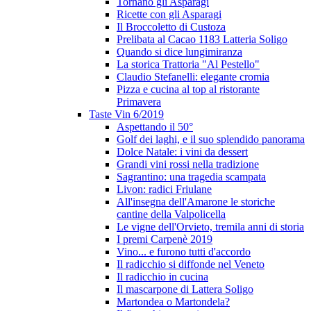
Tornano gli Asparagi
Ricette con gli Asparagi
Il Broccoletto di Custoza
Prelibata al Cacao 1183 Latteria Soligo
Quando si dice lungimiranza
La storica Trattoria "Al Pestello"
Claudio Stefanelli: elegante cromia
Pizza e cucina al top al ristorante
Primavera
Taste Vin 6/2019
Aspettando il 50°
Golf dei laghi, e il suo splendido panorama
Dolce Natale: i vini da dessert
Grandi vini rossi nella tradizione
Sagrantino: una tragedia scampata
Livon: radici Friulane
All'insegna dell'Amarone le storiche
cantine della Valpolicella
Le vigne dell'Orvieto, tremila anni di storia
I premi Carpenè 2019
Vino... e furono tutti d'accordo
Il radicchio si diffonde nel Veneto
Il radicchio in cucina
Il mascarpone di Lattera Soligo
Martondea o Martondela?