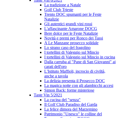
Taste Vin 6/2021
La tradizione a Natale
Golf Club Trieste
Trento DOC spumanti per le Feste
Natalizie
Gli autentici grandi vini rossi
L'affascinante Amarone DOCG
Bere dolce per le Feste Natalizie
Novità e premi per Ronco dei Tassi
A Le Manzane prosecco solidale
Lo strano caso del fragolino
I tortellini di Valeggio sul Mincio
I tortellini di Valeggio sul Mincio in cucina
Dalla carruba al "Pane di San Giovanni" ai
carati dell'oro
L'Istituto Maffioli, incrocio di civiltà,
anche a tavola
La delizia presenta il Prosecco DOC
La magica notte con gli alambicchi accesi
Simon Back: forme misteriose
Taste Vin 5/2021
La cucina del "senza"
Il Golf Club Paradiso del Garda
La felice dimora del Marzemino
Patrimonio "Unesco" le colline del