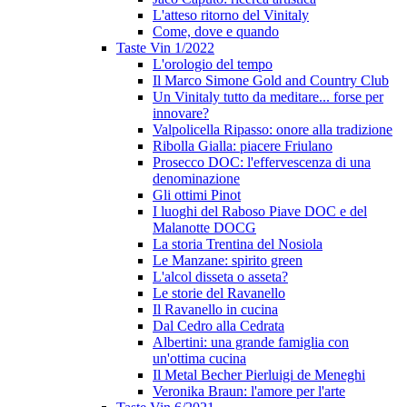
L'atteso ritorno del Vinitaly
Come, dove e quando
Taste Vin 1/2022
L'orologio del tempo
Il Marco Simone Gold and Country Club
Un Vinitaly tutto da meditare... forse per
innovare?
Valpolicella Ripasso: onore alla tradizione
Ribolla Gialla: piacere Friulano
Prosecco DOC: l'effervescenza di una
denominazione
Gli ottimi Pinot
I luoghi del Raboso Piave DOC e del
Malanotte DOCG
La storia Trentina del Nosiola
Le Manzane: spirito green
L'alcol disseta o asseta?
Le storie del Ravanello
Il Ravanello in cucina
Dal Cedro alla Cedrata
Albertini: una grande famiglia con
un'ottima cucina
Il Metal Becher Pierluigi de Meneghi
Veronika Braun: l'amore per l'arte