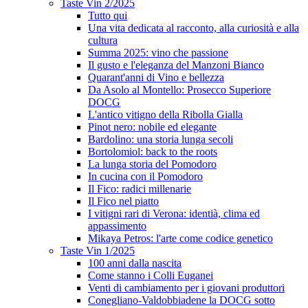
Taste Vin 2/2025
Tutto qui
Una vita dedicata al racconto, alla curiosità e alla
cultura
Summa 2025: vino che passione
Il gusto e l'eleganza del Manzoni Bianco
Quarant'anni di Vino e bellezza
Da Asolo al Montello: Prosecco Superiore
DOCG
L'antico vitigno della Ribolla Gialla
Pinot nero: nobile ed elegante
Bardolino: una storia lunga secoli
Bortolomiol: back to the roots
La lunga storia del Pomodoro
In cucina con il Pomodoro
Il Fico: radici millenarie
Il Fico nel piatto
I vitigni rari di Verona: identià, clima ed
appassimento
Mikaya Petros: l'arte come codice genetico
Taste Vin 1/2025
100 anni dalla nascita
Come stanno i Colli Euganei
Venti di cambiamento per i giovani produttori
Conegliano-Valdobbiadene la DOCG sotto