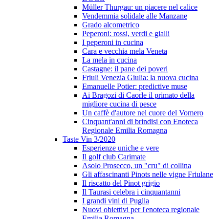
Müller Thurgau: un piacere nel calice
Vendemmia solidale alle Manzane
Grado alcometrico
Peperoni: rossi, verdi e gialli
I peperoni in cucina
Cara e vecchia mela Veneta
La mela in cucina
Castagne: il pane dei poveri
Friuli Venezia Giulia: la nuova cucina
Emanuelle Potier: predictive muse
Ai Bragozi di Caorle il primato della
migliore cucina di pesce
Un caffè d'autore nel cuore del Vomero
Cinquant'anni di brindisi con Enoteca
Regionale Emilia Romagna
Taste Vin 3/2020
Esperienze uniche e vere
Il golf club Carimate
Asolo Prosecco, un "cru" di collina
Gli affascinanti Pinots nelle vigne Friulane
Il riscatto del Pinot grigio
Il Taurasi celebra i cinquantanni
I grandi vini di Puglia
Nuovi obiettivi per l'enoteca regionale
Emilia Romagna