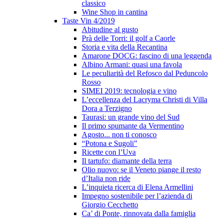
classico
Wine Shop in cantina
Taste Vin 4/2019
Abitudine al gusto
Prà delle Torri: il golf a Caorle
Storia e vita della Recantina
Amarone DOCG: fascino di una leggenda
Albino Armani: quasi una favola
Le peculiarità del Refosco dal Peduncolo
Rosso
SIMEI 2019: tecnologia e vino
L’eccellenza del Lacryma Christi di Villa
Dora a Terzigno
Taurasi: un grande vino del Sud
Il primo spumante da Vermentino
Agosto... non ti conosco
“Potona e Sugoli”
Ricette con l’Uva
Il tartufo: diamante della terra
Olio nuovo: se il Veneto piange il resto
d’Italia non ride
L’inquieta ricerca di Elena Armellini
Impegno sostenibile per l’azienda di
Giorgio Cecchetto
Ca’ di Ponte, rinnovata dalla famiglia