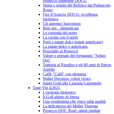
Prosecco Superiore DOCG
Storia e origini del Refosco dal Peduncolo
Rosso
Fior d'Arancio DOCG: eccellenza
enologica
Gli autentici Sauvignon
Bere per... dimenticare
Le curiosità del porro
La cucina con il porro
Porri e patate dolci (patate americane)
La patate dolce o americana
Prosciutto al Prosecco
Valore e primato del formaggio "Soligo
Oro"
Trattoria al Paradiso e gli 80 anni di Patron
Aurelio
Caffè "Caffi" con eleganza
Walter Davanzo: colori vivaci
Super Gold alla Casearia Carpenedo
Taste Vin 4/2021
L'orologio biologico
Il Golf alpino di Stresa
Una vendemmia che vince sulla qualità
La delicatezza del Müller Thurgau
Prosecco DOC Rosè: ottimi risultati