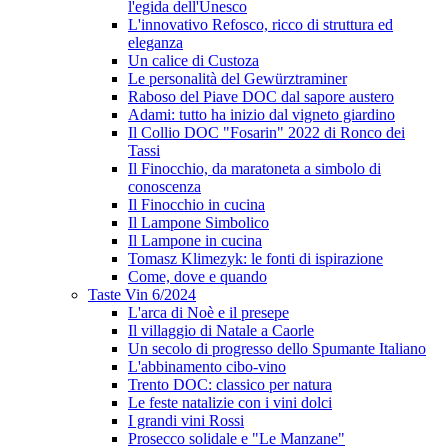
l'egida dell'Unesco
L'innovativo Refosco, ricco di struttura ed
eleganza
Un calice di Custoza
Le personalità del Gewürztraminer
Raboso del Piave DOC dal sapore austero
Adami: tutto ha inizio dal vigneto giardino
Il Collio DOC "Fosarin" 2022 di Ronco dei
Tassi
Il Finocchio, da maratoneta a simbolo di
conoscenza
Il Finocchio in cucina
Il Lampone Simbolico
Il Lampone in cucina
Tomasz Klimezyk: le fonti di ispirazione
Come, dove e quando
Taste Vin 6/2024
L'arca di Noè e il presepe
Il villaggio di Natale a Caorle
Un secolo di progresso dello Spumante Italiano
L'abbinamento cibo-vino
Trento DOC: classico per natura
Le feste natalizie con i vini dolci
I grandi vini Rossi
Prosecco solidale e "Le Manzane"