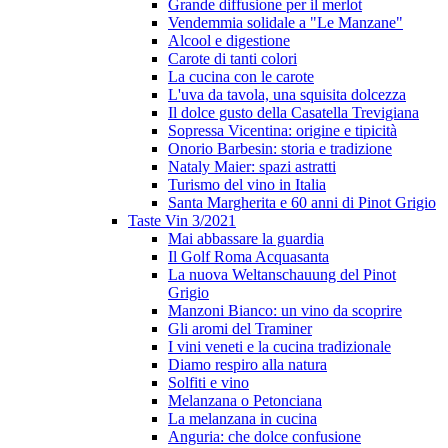
Grande diffusione per il merlot
Vendemmia solidale a "Le Manzane"
Alcool e digestione
Carote di tanti colori
La cucina con le carote
L'uva da tavola, una squisita dolcezza
Il dolce gusto della Casatella Trevigiana
Sopressa Vicentina: origine e tipicità
Onorio Barbesin: storia e tradizione
Nataly Maier: spazi astratti
Turismo del vino in Italia
Santa Margherita e 60 anni di Pinot Grigio
Taste Vin 3/2021
Mai abbassare la guardia
Il Golf Roma Acquasanta
La nuova Weltanschauung del Pinot
Grigio
Manzoni Bianco: un vino da scoprire
Gli aromi del Traminer
I vini veneti e la cucina tradizionale
Diamo respiro alla natura
Solfiti e vino
Melanzana o Petonciana
La melanzana in cucina
Anguria: che dolce confusione