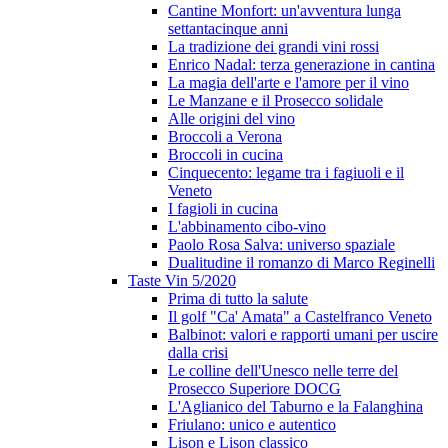
Cantine Monfort: un'avventura lunga
settantacinque anni
La tradizione dei grandi vini rossi
Enrico Nadal: terza generazione in cantina
La magia dell'arte e l'amore per il vino
Le Manzane e il Prosecco solidale
Alle origini del vino
Broccoli a Verona
Broccoli in cucina
Cinquecento: legame tra i fagiuoli e il
Veneto
I fagioli in cucina
L'abbinamento cibo-vino
Paolo Rosa Salva: universo spaziale
Dualitudine il romanzo di Marco Reginelli
Taste Vin 5/2020
Prima di tutto la salute
Il golf "Ca' Amata" a Castelfranco Veneto
Balbinot: valori e rapporti umani per uscire
dalla crisi
Le colline dell'Unesco nelle terre del
Prosecco Superiore DOCG
L'Aglianico del Taburno e la Falanghina
Friulano: unico e autentico
Lison e Lison classico