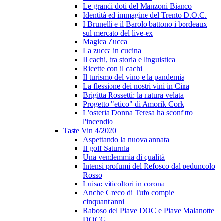
Le grandi doti del Manzoni Bianco
Identità ed immagine del Trento D.O.C.
I Brunelli e il Barolo battono i bordeaux
sul mercato del live-ex
Magica Zucca
La zucca in cucina
Il cachi, tra storia e linguistica
Ricette con il cachi
Il turismo del vino e la pandemia
La flessione dei nostri vini in Cina
Brigitta Rossetti: la natura velata
Progetto "etico" di Amorik Cork
L'osteria Donna Teresa ha sconfitto
l'incendio
Taste Vin 4/2020
Aspettando la nuova annata
Il golf Saturnia
Una vendemmia di qualità
Intensi profumi del Refosco dal peduncolo
Rosso
Luisa: viticoltori in corona
Anche Greco di Tufo compie
cinquant'anni
Raboso del Piave DOC e Piave Malanotte
DOCG