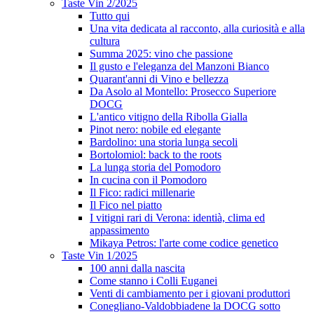
Taste Vin 2/2025
Tutto qui
Una vita dedicata al racconto, alla curiosità e alla
cultura
Summa 2025: vino che passione
Il gusto e l'eleganza del Manzoni Bianco
Quarant'anni di Vino e bellezza
Da Asolo al Montello: Prosecco Superiore
DOCG
L'antico vitigno della Ribolla Gialla
Pinot nero: nobile ed elegante
Bardolino: una storia lunga secoli
Bortolomiol: back to the roots
La lunga storia del Pomodoro
In cucina con il Pomodoro
Il Fico: radici millenarie
Il Fico nel piatto
I vitigni rari di Verona: identià, clima ed
appassimento
Mikaya Petros: l'arte come codice genetico
Taste Vin 1/2025
100 anni dalla nascita
Come stanno i Colli Euganei
Venti di cambiamento per i giovani produttori
Conegliano-Valdobbiadene la DOCG sotto