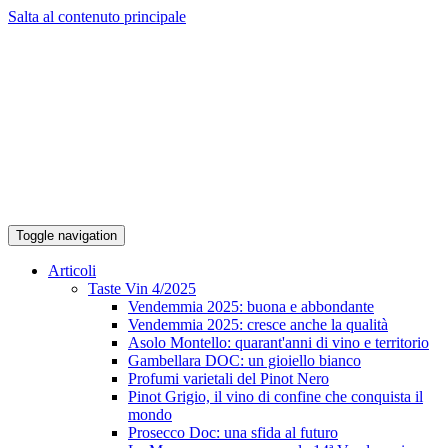
Salta al contenuto principale
Toggle navigation
Articoli
Taste Vin 4/2025
Vendemmia 2025: buona e abbondante
Vendemmia 2025: cresce anche la qualità
Asolo Montello: quarant'anni di vino e territorio
Gambellara DOC: un gioiello bianco
Profumi varietali del Pinot Nero
Pinot Grigio, il vino di confine che conquista il
mondo
Prosecco Doc: una sfida al futuro