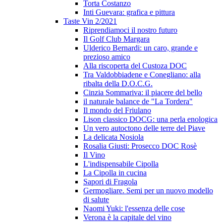
Torta Costanzo
Inti Guevara: grafica e pittura
Taste Vin 2/2021
Riprendiamoci il nostro futuro
Il Golf Club Margara
Ulderico Bernardi: un caro, grande e
prezioso amico
Alla riscoperta del Custoza DOC
Tra Valdobbiadene e Conegliano: alla
ribalta della D.O.C.G.
Cinzia Sommariva: il piacere del bello
il naturale balance de "La Tordera"
Il mondo del Friulano
Lison classico DOCG: una perla enologica
Un vero autoctono delle terre del Piave
La delicata Nosiola
Rosalia Giusti: Prosecco DOC Rosè
Il Vino
L'indispensabile Cipolla
La Cipolla in cucina
Sapori di Fragola
Germogliare. Semi per un nuovo modello
di salute
Naomi Yuki: l'essenza delle cose
Verona è la capitale del vino