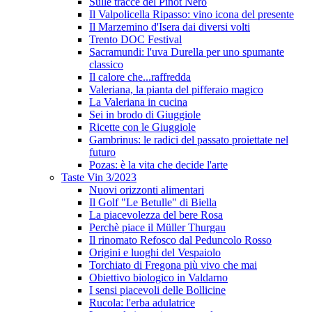
Sulle tracce del Pinot Nero
Il Valpolicella Ripasso: vino icona del presente
Il Marzemino d'Isera dai diversi volti
Trento DOC Festival
Sacramundi: l'uva Durella per uno spumante
classico
Il calore che...raffredda
Valeriana, la pianta del pifferaio magico
La Valeriana in cucina
Sei in brodo di Giuggiole
Ricette con le Giuggiole
Gambrinus: le radici del passato proiettate nel
futuro
Pozas: è la vita che decide l'arte
Taste Vin 3/2023
Nuovi orizzonti alimentari
Il Golf "Le Betulle" di Biella
La piacevolezza del bere Rosa
Perchè piace il Müller Thurgau
Il rinomato Refosco dal Peduncolo Rosso
Origini e luoghi del Vespaiolo
Torchiato di Fregona più vivo che mai
Obiettivo biologico in Valdarno
I sensi piacevoli delle Bollicine
Rucola: l'erba adulatrice