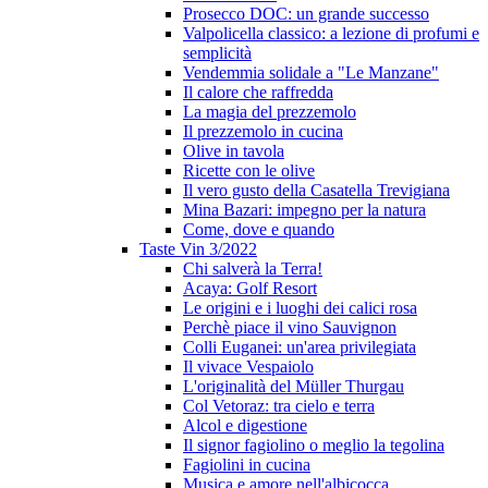
Prosecco DOC: un grande successo
Valpolicella classico: a lezione di profumi e
semplicità
Vendemmia solidale a "Le Manzane"
Il calore che raffredda
La magia del prezzemolo
Il prezzemolo in cucina
Olive in tavola
Ricette con le olive
Il vero gusto della Casatella Trevigiana
Mina Bazari: impegno per la natura
Come, dove e quando
Taste Vin 3/2022
Chi salverà la Terra!
Acaya: Golf Resort
Le origini e i luoghi dei calici rosa
Perchè piace il vino Sauvignon
Colli Euganei: un'area privilegiata
Il vivace Vespaiolo
L'originalità del Müller Thurgau
Col Vetoraz: tra cielo e terra
Alcol e digestione
Il signor fagiolino o meglio la tegolina
Fagiolini in cucina
Musica e amore nell'albicocca