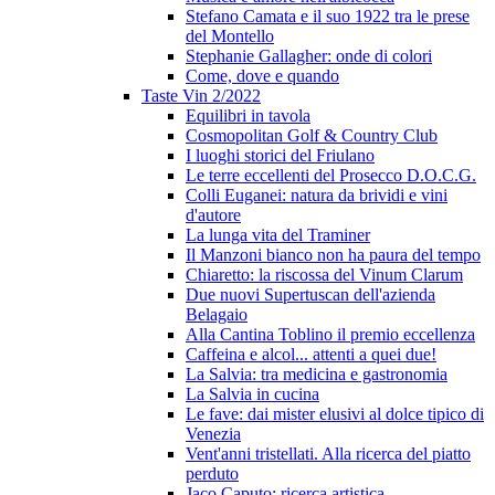
Stefano Camata e il suo 1922 tra le prese
del Montello
Stephanie Gallagher: onde di colori
Come, dove e quando
Taste Vin 2/2022
Equilibri in tavola
Cosmopolitan Golf & Country Club
I luoghi storici del Friulano
Le terre eccellenti del Prosecco D.O.C.G.
Colli Euganei: natura da brividi e vini
d'autore
La lunga vita del Traminer
Il Manzoni bianco non ha paura del tempo
Chiaretto: la riscossa del Vinum Clarum
Due nuovi Supertuscan dell'azienda
Belagaio
Alla Cantina Toblino il premio eccellenza
Caffeina e alcol... attenti a quei due!
La Salvia: tra medicina e gastronomia
La Salvia in cucina
Le fave: dai mister elusivi al dolce tipico di
Venezia
Vent'anni tristellati. Alla ricerca del piatto
perduto
Jaco Caputo: ricerca artistica