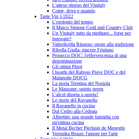
L'atteso ritorno del Vinitaly
Come, dove e quando
Taste Vin 1/2022
L'orologio del tempo
Il Marco Simone Gold and Country Club
Un Vinitaly tutto da meditare... forse per
innovare?
Valpolicella Ripasso: onore alla tradizione
Ribolla Gialla: piacere Friulano
Prosecco DOC: l'effervescenza di una
denominazione
Gli ottimi Pinot
I luoghi del Raboso Piave DOC e del
Malanotte DOCG
La storia Trentina del Nosiola
Le Manzane: spirito green
L'alcol disseta o asseta?
Le storie del Ravanello
Il Ravanello in cucina
Dal Cedro alla Cedrata
Albertini: una grande famiglia con
un'ottima cucina
Il Metal Becher Pierluigi de Meneghi
Veronika Braun: l'amore per l'arte