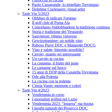
I Broccoli in cucina
Paolo Casagrande, lo tristellato Trevigiano
Delphine Cuelenaere: visual artist
Taste Vin 5/2023
Obbligo di indicare l'origine
Il golf club di Punta Ala
Conegliano-Valdobbiadene la tradizione continua
Storia e tradizione del Vespaiolo
Sauvignon: vitigno vigoroso
Gewürztraminer: un nobile vino
Raboso Piave DOC e Malanotte DOCG
Vino e salute, binomio possibile?
Cavolo, quanto sei interessante
Un cavolo in cucina
La castagna, il frutto del pane
Le castagne sul fuoco
15 anni di DOP della Casatella Trevigiana
Ode alla Polenta
La cucina con la polenta
Cinzia Vanin: memorie e colori
Taste Vin 4/2023
Vendemmia in corso
I giornalisti golfisti nel Lazio
Vendemmia 2023: "leggera" ma buona
I luoghi naturali del Prosecco DOC