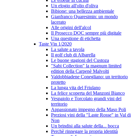
Le erbette in cucina
Un elogio all'olio d'oliva
Bibione: una bellezza ambientale
Gianfranco Quaresimin: un mondo
lacerato
Alle origini dell'alcol
Il Prosecco DOC sempre più digitale
Una questione di etichetta
Taste Vin 1/2020
La salute a tavola
Il golf club di Albarella
Le buone stagioni del Custoza
"Sabi Collection" la magnum limited
edition della Carpenè Malvolti
Valdobbiadene Conegliano: un territorio
protetto
La lunga vita del Friulano
La felice scoperta del Manzoni Bianco
Vespaiolo e Torcolato grandi vini del
territorio
Appassionato impegno della Maso Poli
Preziosi vini della "Laste Rosse" in Val di
Non
Un brindisi alla salute della... bocca
Perchè rinnegare la propria identità