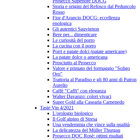
Prosecco Superiore DOCG
Storia e origini del Refosco dal Peduncolo
Rosso
Fior d'Arancio DOCG: eccellenza
enologica
Gli autentici Sauvignon
Bere per... dimenticare
Le curiosità del porro
La cucina con il porro
Porri e patate dolci (patate americane)
La patate dolce o americana
Prosciutto al Prosecco
Valore e primato del formaggio "Soligo
Oro"
Trattoria al Paradiso e gli 80 anni di Patron
Aurelio
Caffè "Caffi" con eleganza
Walter Davanzo: colori vivaci
Super Gold alla Casearia Carpenedo
Taste Vin 4/2021
L'orologio biologico
Il Golf alpino di Stresa
Una vendemmia che vince sulla qualità
La delicatezza del Müller Thurgau
Prosecco DOC Rosè: ottimi risultati