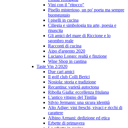
Vini con il "ritocco"
Pisello misterioso, un po' poeta ma sempre
buongustaio
I piselli in cucina
Ciliegia e simbologia tra arte, poesia e
rinascita
Gli amici del mare di Riccione e lo
sgombro reale
Racconti di cucina
Aipo d'argento 2020
Luciano Longo: realtà e finzione
Wine Shop in cantina
Taste Vin 2/2020
Due cari amici
Il golf club Colli Berici
Nosiola: storia e tradizione
Recantina: varietà autoctona
Ribolla Gialla: eccellenza friulana
L'antico vitigno del Tintilia
Silvio Jermann: una sicura identità
Alto Adige: vini freschi, vivaci e ricchi di
carattere
Albino Armani: dedizione ed etica
Erbette di primavera