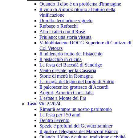
Quando il cibo è un problema d'immagine
Il vino di Anfora: ritorno al futuro della
vinificazione
Durello: territorio e vigneto
Refosco o Refoschi
Alto i calici con il Rosè
Friulano: una storia vissuta
Valdobbiadene DOCG Superiore di Cartizze di
Col Vetoraz
Il millenario frutto del Pistacchio
Il pistacchio in cucina
La festa del Baccalà di Sandrigo
Vento d'estate per la Casearia
Storie di menù in Romagna
La magia del legno nel borgo di Sutrio
Il palcoscenico grottesco di Accardi
Auguri, Amorim Cork Italia
L'estate a Monte del Frà
Taste Vin 2/2024
Rimarrà sempre un nostro patrimonio
La festa per i 50 anni
Dentro l'evento
Spezie e profumi del Gewürztraminer
Il gusto e l'eleganza del Manzoni Bianco
Quando il Vino è cultura, tradizione e civiltà