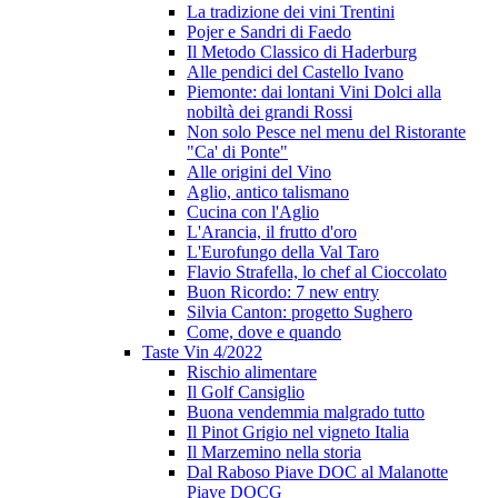
La tradizione dei vini Trentini
Pojer e Sandri di Faedo
Il Metodo Classico di Haderburg
Alle pendici del Castello Ivano
Piemonte: dai lontani Vini Dolci alla
nobiltà dei grandi Rossi
Non solo Pesce nel menu del Ristorante
"Ca' di Ponte"
Alle origini del Vino
Aglio, antico talismano
Cucina con l'Aglio
L'Arancia, il frutto d'oro
L'Eurofungo della Val Taro
Flavio Strafella, lo chef al Cioccolato
Buon Ricordo: 7 new entry
Silvia Canton: progetto Sughero
Come, dove e quando
Taste Vin 4/2022
Rischio alimentare
Il Golf Cansiglio
Buona vendemmia malgrado tutto
Il Pinot Grigio nel vigneto Italia
Il Marzemino nella storia
Dal Raboso Piave DOC al Malanotte
Piave DOCG