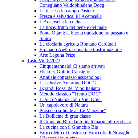
Conegliano Valdobbiadene Docg
La discesa in campo Pasteur
Fresca e selvatica: è l'Acetosella
L'Acetosella in cucina
La noce, frutto del bene e del male
Ponte Ottavi: la buona tradizione tra passato e
futuro
La ciociaria agricola Romano Cardinali
Emiliano Aiello: scoperta e trasformazione
Arte Laguna Prize
Taste Vin 6/2023
Cinquantennale! Ci siamo arrivati
Hickory Golf in Cansiglio
Annuale congresso assoenologi
L'esclusivo Amarone DOCG
I grandi Rossi del Vino Italiano
Metodo classico "Trento DOC"
I Dolci Natalizi con i Vini Dolci
Un capolavoro di Natura
Prosecco solidale a "Le Manzane"
Le Bollicine di gran classe
Il Granchio Blu: dai fondali marini allo zodiaco
La cucina con il Granchio Blu
Broccoletto di Custoza e Broccolo di Novaglie