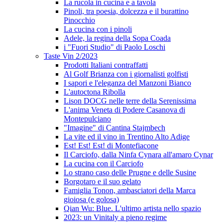
La rucola in cucina e a tavola
Pinoli, tra poesia, dolcezza e il burattino
Pinocchio
La cucina con i pinoli
Adele, la regina della Sopa Coada
i "Fuori Studio" di Paolo Loschi
Taste Vin 2/2023
Prodotti Italiani contraffatti
Al Golf Brianza con i giornalisti golfisti
I sapori e l'eleganza del Manzoni Bianco
L'autoctona Ribolla
Lison DOCG nelle terre della Serenissima
L'anima Veneta di Podere Casanova di
Montepulciano
"Imagine" di Cantina Stajmbech
La vite ed il vino in Trentino Alto Adige
Est! Est! Est! di Montefiacone
Il Carciofo, dalla Ninfa Cynara all'amaro Cynar
La cucina con il Carciofo
Lo strano caso delle Prugne e delle Susine
Borgotaro e il suo gelato
Famiglia Tonon, ambasciatori della Marca
gioiosa (e golosa)
Qian Wu: Blue. L'ultimo artista nello spazio
2023: un Vinitaly a pieno regime