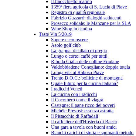
Il finocchietto marino
1359ª fiera agricola di S. Lucia di Piave
Registro di qualità regionale
Fabrizio Gazzarri: dialoghi seducenti
Prosecco solidale: le Manzane per la SLA
Wine Shop in cantina
Taste Vin 5/2019
Sapere e conoscere
Asolo golf club
La grappa: distillato di pregio
Lungo o corto: caffè per tutti!
Ribolla Gialla delle colline Friulane
Valdobbiadene Conegliano: doppia tutela
Lunga vita al Raboso Piave
Trento D.O.C.: bollicine di montagna
Quale futuro per la cucina Italiana?
I radicchi Veneti
La cucina con i radicchi
Il Cocomero come il viagra
Castagne: il pane ricco dei poveri
Michèle Prévost: essenza astratta
Il Pistacchio di Raffadali
Il caffettiere dell'Hosteria di Bacco
Una gara a tavola con buoni amici
Bianchi carichi di storia e spumanti metodo