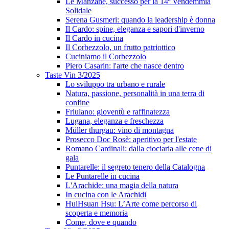
Le Manzane, successo per la 14ª Vendemmia
Solidale
Serena Gusmeri: quando la leadership è donna
Il Cardo: spine, eleganza e sapori d'inverno
Il Cardo in cucina
Il Corbezzolo, un frutto patriottico
Cuciniamo il Corbezzolo
Piero Casarin: l'arte che nasce dentro
Taste Vin 3/2025
Lo sviluppo tra urbano e rurale
Natura, passione, personalità in una terra di
confine
Friulano: gioventù e raffinatezza
Lugana, eleganza e freschezza
Müller thurgau: vino di montagna
Prosecco Doc Rosè: aperitivo per l'estate
Romano Cardinali: dalla ciociaria alle cene di
gala
Puntarelle: il segreto tenero della Catalogna
Le Puntarelle in cucina
L'Arachide: una magia della natura
In cucina con le Arachidi
HuiHsuan Hsu: L’Arte come percorso di
scoperta e memoria
Come, dove e quando