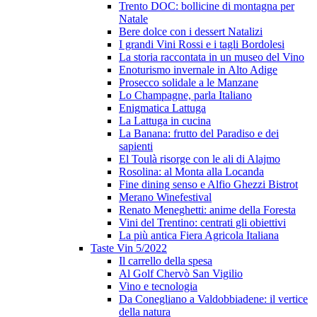
Trento DOC: bollicine di montagna per
Natale
Bere dolce con i dessert Natalizi
I grandi Vini Rossi e i tagli Bordolesi
La storia raccontata in un museo del Vino
Enoturismo invernale in Alto Adige
Prosecco solidale a le Manzane
Lo Champagne, parla Italiano
Enigmatica Lattuga
La Lattuga in cucina
La Banana: frutto del Paradiso e dei
sapienti
El Toulà risorge con le ali di Alajmo
Rosolina: al Monta alla Locanda
Fine dining senso e Alfio Ghezzi Bistrot
Merano Winefestival
Renato Meneghetti: anime della Foresta
Vini del Trentino: centrati gli obiettivi
La più antica Fiera Agricola Italiana
Taste Vin 5/2022
Il carrello della spesa
Al Golf Chervò San Vigilio
Vino e tecnologia
Da Conegliano a Valdobbiadene: il vertice
della natura