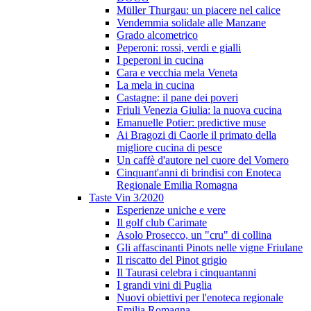
Müller Thurgau: un piacere nel calice
Vendemmia solidale alle Manzane
Grado alcometrico
Peperoni: rossi, verdi e gialli
I peperoni in cucina
Cara e vecchia mela Veneta
La mela in cucina
Castagne: il pane dei poveri
Friuli Venezia Giulia: la nuova cucina
Emanuelle Potier: predictive muse
Ai Bragozi di Caorle il primato della
migliore cucina di pesce
Un caffè d'autore nel cuore del Vomero
Cinquant'anni di brindisi con Enoteca
Regionale Emilia Romagna
Taste Vin 3/2020
Esperienze uniche e vere
Il golf club Carimate
Asolo Prosecco, un "cru" di collina
Gli affascinanti Pinots nelle vigne Friulane
Il riscatto del Pinot grigio
Il Taurasi celebra i cinquantanni
I grandi vini di Puglia
Nuovi obiettivi per l'enoteca regionale
Emilia Romagna