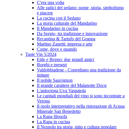
C'era una volta
Alle radici del sedano: nome, storia, simbolismo
e piacere
La cucina con il Sedano
La storia culturale del Mandarino
Il Mandarino in cucina
Da Sergio, tra tradizione e innovazione
Recantina & Tartufo del Grappa
Martino Zanetti: impresa e arte
Come, dove e quando
Taste Vin 5/2024
Etile e Beppo: due grandi amici
Borghi e presepi
Valdobbiadene - Conegliano una tradizione da
imitare
Il nobile Sauvignon
Il grande carattere del Malanotte Docg
L'autoctona Uva Vaspaiola
Le capitali mondiali del vino si sono incontrate a
Verona
Il ruolo interpretativo nella ristorazione di Acqua
Minerale San Benedetto
La Rapa filosofa
La Rapa in cucina
Il Nespolo tra storia, mito e cultura popolare