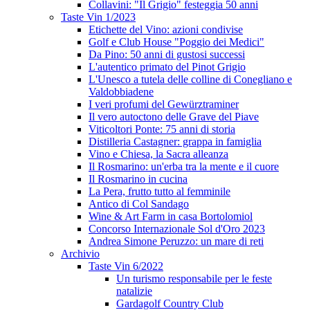
Collavini: "Il Grigio" festeggia 50 anni
Taste Vin 1/2023
Etichette del Vino: azioni condivise
Golf e Club House "Poggio dei Medici"
Da Pino: 50 anni di gustosi successi
L'autentico primato del Pinot Grigio
L'Unesco a tutela delle colline di Conegliano e
Valdobbiadene
I veri profumi del Gewürztraminer
Il vero autoctono delle Grave del Piave
Viticoltori Ponte: 75 anni di storia
Distilleria Castagner: grappa in famiglia
Vino e Chiesa, la Sacra alleanza
Il Rosmarino: un'erba tra la mente e il cuore
Il Rosmarino in cucina
La Pera, frutto tutto al femminile
Antico di Col Sandago
Wine & Art Farm in casa Bortolomiol
Concorso Internazionale Sol d'Oro 2023
Andrea Simone Peruzzo: un mare di reti
Archivio
Taste Vin 6/2022
Un turismo responsabile per le feste
natalizie
Gardagolf Country Club