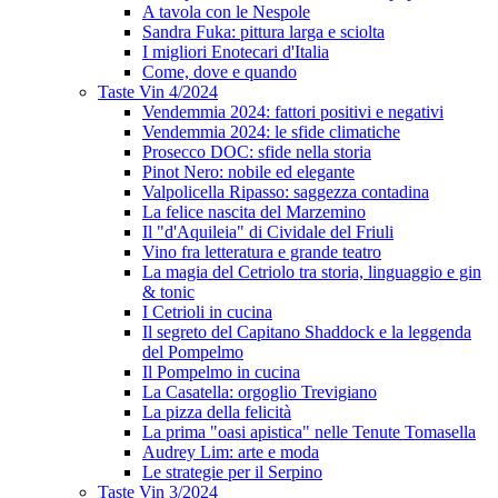
A tavola con le Nespole
Sandra Fuka: pittura larga e sciolta
I migliori Enotecari d'Italia
Come, dove e quando
Taste Vin 4/2024
Vendemmia 2024: fattori positivi e negativi
Vendemmia 2024: le sfide climatiche
Prosecco DOC: sfide nella storia
Pinot Nero: nobile ed elegante
Valpolicella Ripasso: saggezza contadina
La felice nascita del Marzemino
Il "d'Aquileia" di Cividale del Friuli
Vino fra letteratura e grande teatro
La magia del Cetriolo tra storia, linguaggio e gin
& tonic
I Cetrioli in cucina
Il segreto del Capitano Shaddock e la leggenda
del Pompelmo
Il Pompelmo in cucina
La Casatella: orgoglio Trevigiano
La pizza della felicità
La prima "oasi apistica" nelle Tenute Tomasella
Audrey Lim: arte e moda
Le strategie per il Serpino
Taste Vin 3/2024