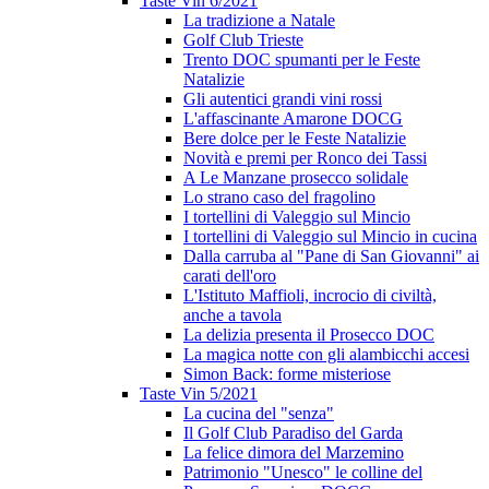
Taste Vin 6/2021
La tradizione a Natale
Golf Club Trieste
Trento DOC spumanti per le Feste
Natalizie
Gli autentici grandi vini rossi
L'affascinante Amarone DOCG
Bere dolce per le Feste Natalizie
Novità e premi per Ronco dei Tassi
A Le Manzane prosecco solidale
Lo strano caso del fragolino
I tortellini di Valeggio sul Mincio
I tortellini di Valeggio sul Mincio in cucina
Dalla carruba al "Pane di San Giovanni" ai
carati dell'oro
L'Istituto Maffioli, incrocio di civiltà,
anche a tavola
La delizia presenta il Prosecco DOC
La magica notte con gli alambicchi accesi
Simon Back: forme misteriose
Taste Vin 5/2021
La cucina del "senza"
Il Golf Club Paradiso del Garda
La felice dimora del Marzemino
Patrimonio "Unesco" le colline del