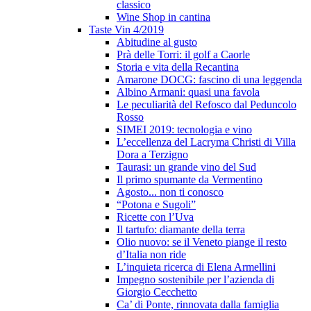
classico
Wine Shop in cantina
Taste Vin 4/2019
Abitudine al gusto
Prà delle Torri: il golf a Caorle
Storia e vita della Recantina
Amarone DOCG: fascino di una leggenda
Albino Armani: quasi una favola
Le peculiarità del Refosco dal Peduncolo
Rosso
SIMEI 2019: tecnologia e vino
L’eccellenza del Lacryma Christi di Villa
Dora a Terzigno
Taurasi: un grande vino del Sud
Il primo spumante da Vermentino
Agosto... non ti conosco
“Potona e Sugoli”
Ricette con l’Uva
Il tartufo: diamante della terra
Olio nuovo: se il Veneto piange il resto
d’Italia non ride
L’inquieta ricerca di Elena Armellini
Impegno sostenibile per l’azienda di
Giorgio Cecchetto
Ca’ di Ponte, rinnovata dalla famiglia