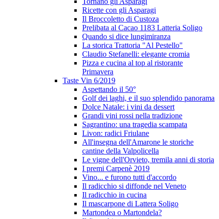
Tornano gli Asparagi
Ricette con gli Asparagi
Il Broccoletto di Custoza
Prelibata al Cacao 1183 Latteria Soligo
Quando si dice lungimiranza
La storica Trattoria "Al Pestello"
Claudio Stefanelli: elegante cromia
Pizza e cucina al top al ristorante
Primavera
Taste Vin 6/2019
Aspettando il 50°
Golf dei laghi, e il suo splendido panorama
Dolce Natale: i vini da dessert
Grandi vini rossi nella tradizione
Sagrantino: una tragedia scampata
Livon: radici Friulane
All'insegna dell'Amarone le storiche
cantine della Valpolicella
Le vigne dell'Orvieto, tremila anni di storia
I premi Carpenè 2019
Vino... e furono tutti d'accordo
Il radicchio si diffonde nel Veneto
Il radicchio in cucina
Il mascarpone di Lattera Soligo
Martondea o Martondela?