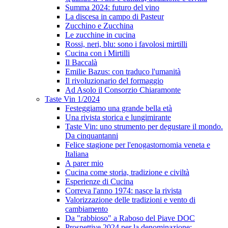
Summa 2024: futuro del vino
La discesa in campo di Pasteur
Zucchino e Zucchina
Le zucchine in cucina
Rossi, neri, blu: sono i favolosi mirtilli
Cucina con i Mirtilli
Il Baccalà
Emilie Bazus: con traduco l'umanità
Il rivoluzionario del formaggio
Ad Asolo il Consorzio Chiaramonte
Taste Vin 1/2024
Festeggiamo una grande bella età
Una rivista storica e lungimirante
Taste Vin: uno strumento per degustare il mondo.
Da cinquantanni
Felice stagione per l'enogastornomia veneta e
Italiana
A parer mio
Cucina come storia, tradizione e civiltà
Esperienze di Cucina
Correva l'anno 1974: nasce la rivista
Valorizzazione delle tradizioni e vento di
cambiamento
Da "rabbioso" a Raboso del Piave DOC
Prospettive 2024 per la denominazione: