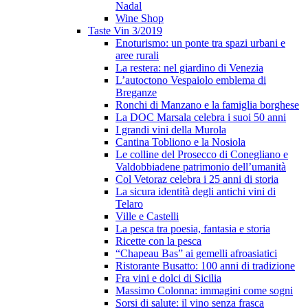
Nadal
Wine Shop
Taste Vin 3/2019
Enoturismo: un ponte tra spazi urbani e
aree rurali
La restera: nel giardino di Venezia
L’autoctono Vespaiolo emblema di
Breganze
Ronchi di Manzano e la famiglia borghese
La DOC Marsala celebra i suoi 50 anni
I grandi vini della Murola
Cantina Tobliono e la Nosiola
Le colline del Prosecco di Conegliano e
Valdobbiadene patrimonio dell’umanità
Col Vetoraz celebra i 25 anni di storia
La sicura identità degli antichi vini di
Telaro
Ville e Castelli
La pesca tra poesia, fantasia e storia
Ricette con la pesca
“Chapeau Bas” ai gemelli afroasiatici
Ristorante Busatto: 100 anni di tradizione
Fra vini e dolci di Sicilia
Massimo Colonna: immagini come sogni
Sorsi di salute: il vino senza frasca