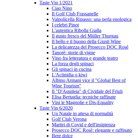
Taste Vin 1/2021
Ciao Nino
Il Golf Club Frassanelle
Valpolicella Ripasso: una perla enologica
I celebri Pinot
L'autentica Ribolla Gialla
Il gusto fresco del Müller Thurgau
Il bello e il buono della Giusti Wine
La delicatezza del Prosecco DOC Rosè
Tanorè: storie di vigne
Vino fra letteratura e grande teatro
La forza degli spinaci
Gli spinaci in cucina
L'Actinidia o kiwi
Albino Armani vice il "Global Best of
Wine Tourism"
Il "D'Aquileia" di Cividale del Friuli
Elisa Bertaglia: tecniche raffinate
Vini le Magnolie e Dis-Equality
Taste Vin 6/2020
Un Natale in attesa di normalità
Golf Club Verona
Martiri di Covid e dell'insipienza
Prosecco DOC Rosè: elegante e raffinato
Bere dolce