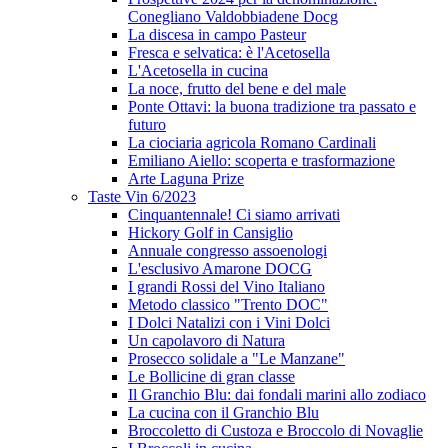
Conegliano Valdobbiadene Docg
La discesa in campo Pasteur
Fresca e selvatica: è l'Acetosella
L'Acetosella in cucina
La noce, frutto del bene e del male
Ponte Ottavi: la buona tradizione tra passato e
futuro
La ciociaria agricola Romano Cardinali
Emiliano Aiello: scoperta e trasformazione
Arte Laguna Prize
Taste Vin 6/2023
Cinquantennale! Ci siamo arrivati
Hickory Golf in Cansiglio
Annuale congresso assoenologi
L'esclusivo Amarone DOCG
I grandi Rossi del Vino Italiano
Metodo classico "Trento DOC"
I Dolci Natalizi con i Vini Dolci
Un capolavoro di Natura
Prosecco solidale a "Le Manzane"
Le Bollicine di gran classe
Il Granchio Blu: dai fondali marini allo zodiaco
La cucina con il Granchio Blu
Broccoletto di Custoza e Broccolo di Novaglie