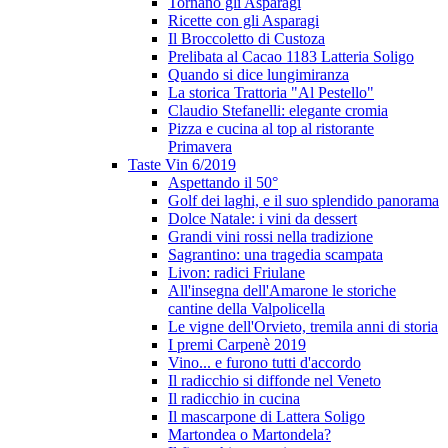
Tornano gli Asparagi
Ricette con gli Asparagi
Il Broccoletto di Custoza
Prelibata al Cacao 1183 Latteria Soligo
Quando si dice lungimiranza
La storica Trattoria "Al Pestello"
Claudio Stefanelli: elegante cromia
Pizza e cucina al top al ristorante
Primavera
Taste Vin 6/2019
Aspettando il 50°
Golf dei laghi, e il suo splendido panorama
Dolce Natale: i vini da dessert
Grandi vini rossi nella tradizione
Sagrantino: una tragedia scampata
Livon: radici Friulane
All'insegna dell'Amarone le storiche
cantine della Valpolicella
Le vigne dell'Orvieto, tremila anni di storia
I premi Carpenè 2019
Vino... e furono tutti d'accordo
Il radicchio si diffonde nel Veneto
Il radicchio in cucina
Il mascarpone di Lattera Soligo
Martondea o Martondela?