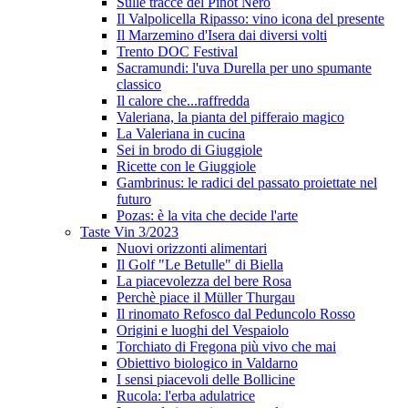
Sulle tracce del Pinot Nero
Il Valpolicella Ripasso: vino icona del presente
Il Marzemino d'Isera dai diversi volti
Trento DOC Festival
Sacramundi: l'uva Durella per uno spumante
classico
Il calore che...raffredda
Valeriana, la pianta del pifferaio magico
La Valeriana in cucina
Sei in brodo di Giuggiole
Ricette con le Giuggiole
Gambrinus: le radici del passato proiettate nel
futuro
Pozas: è la vita che decide l'arte
Taste Vin 3/2023
Nuovi orizzonti alimentari
Il Golf "Le Betulle" di Biella
La piacevolezza del bere Rosa
Perchè piace il Müller Thurgau
Il rinomato Refosco dal Peduncolo Rosso
Origini e luoghi del Vespaiolo
Torchiato di Fregona più vivo che mai
Obiettivo biologico in Valdarno
I sensi piacevoli delle Bollicine
Rucola: l'erba adulatrice