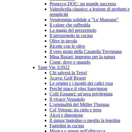
Prosecco DOC: un grande successo
Valpolicella classico: a lezione di profumi e
semplicità
Vendemmia solidale a "Le Manzane"
Il calore che raffredda
La magia del prezzemolo
Il prezzemolo in cucina
Olive in tavola
Ricette con le olive
Il vero gusto della Casatella Trevigiana
Mina Bazari: impegno per la natura
Come, dove e quando
Taste Vin 3/2022
Chi salverà la Terra!
Acaya: Golf Resort
Le origini e i luoghi dei calici rosa
Perchè piace il vino Sauvignon
Colli Euganei: un'area privilegiata
Il vivace Vespaiolo
L'originalità del Müller Thurgau
Col Vetoraz: tra cielo e terra
Alcol e digestione
Il signor fagiolino o meglio la tegolina
Fagiolini in cucina
Musica e amore nell'albicocca