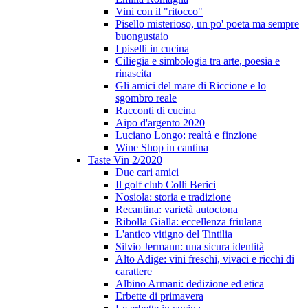
Vini con il "ritocco"
Pisello misterioso, un po' poeta ma sempre
buongustaio
I piselli in cucina
Ciliegia e simbologia tra arte, poesia e
rinascita
Gli amici del mare di Riccione e lo
sgombro reale
Racconti di cucina
Aipo d'argento 2020
Luciano Longo: realtà e finzione
Wine Shop in cantina
Taste Vin 2/2020
Due cari amici
Il golf club Colli Berici
Nosiola: storia e tradizione
Recantina: varietà autoctona
Ribolla Gialla: eccellenza friulana
L'antico vitigno del Tintilia
Silvio Jermann: una sicura identità
Alto Adige: vini freschi, vivaci e ricchi di
carattere
Albino Armani: dedizione ed etica
Erbette di primavera