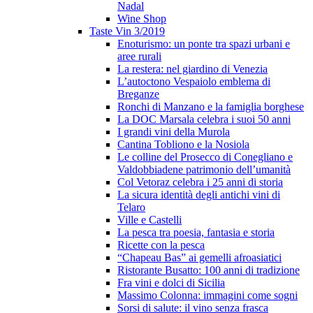
Nadal
Wine Shop
Taste Vin 3/2019
Enoturismo: un ponte tra spazi urbani e
aree rurali
La restera: nel giardino di Venezia
L’autoctono Vespaiolo emblema di
Breganze
Ronchi di Manzano e la famiglia borghese
La DOC Marsala celebra i suoi 50 anni
I grandi vini della Murola
Cantina Tobliono e la Nosiola
Le colline del Prosecco di Conegliano e
Valdobbiadene patrimonio dell’umanità
Col Vetoraz celebra i 25 anni di storia
La sicura identità degli antichi vini di
Telaro
Ville e Castelli
La pesca tra poesia, fantasia e storia
Ricette con la pesca
“Chapeau Bas” ai gemelli afroasiatici
Ristorante Busatto: 100 anni di tradizione
Fra vini e dolci di Sicilia
Massimo Colonna: immagini come sogni
Sorsi di salute: il vino senza frasca