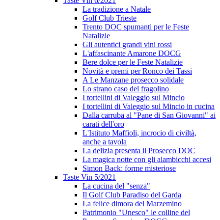
Taste Vin 6/2021
La tradizione a Natale
Golf Club Trieste
Trento DOC spumanti per le Feste
Natalizie
Gli autentici grandi vini rossi
L'affascinante Amarone DOCG
Bere dolce per le Feste Natalizie
Novità e premi per Ronco dei Tassi
A Le Manzane prosecco solidale
Lo strano caso del fragolino
I tortellini di Valeggio sul Mincio
I tortellini di Valeggio sul Mincio in cucina
Dalla carruba al "Pane di San Giovanni" ai
carati dell'oro
L'Istituto Maffioli, incrocio di civiltà,
anche a tavola
La delizia presenta il Prosecco DOC
La magica notte con gli alambicchi accesi
Simon Back: forme misteriose
Taste Vin 5/2021
La cucina del "senza"
Il Golf Club Paradiso del Garda
La felice dimora del Marzemino
Patrimonio "Unesco" le colline del