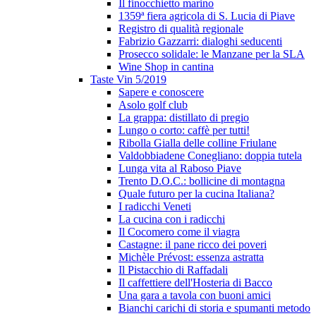
Il finocchietto marino
1359ª fiera agricola di S. Lucia di Piave
Registro di qualità regionale
Fabrizio Gazzarri: dialoghi seducenti
Prosecco solidale: le Manzane per la SLA
Wine Shop in cantina
Taste Vin 5/2019
Sapere e conoscere
Asolo golf club
La grappa: distillato di pregio
Lungo o corto: caffè per tutti!
Ribolla Gialla delle colline Friulane
Valdobbiadene Conegliano: doppia tutela
Lunga vita al Raboso Piave
Trento D.O.C.: bollicine di montagna
Quale futuro per la cucina Italiana?
I radicchi Veneti
La cucina con i radicchi
Il Cocomero come il viagra
Castagne: il pane ricco dei poveri
Michèle Prévost: essenza astratta
Il Pistacchio di Raffadali
Il caffettiere dell'Hosteria di Bacco
Una gara a tavola con buoni amici
Bianchi carichi di storia e spumanti metodo