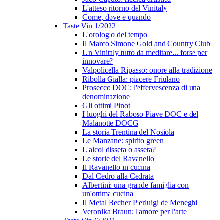
L'atteso ritorno del Vinitaly
Come, dove e quando
Taste Vin 1/2022
L'orologio del tempo
Il Marco Simone Gold and Country Club
Un Vinitaly tutto da meditare... forse per
innovare?
Valpolicella Ripasso: onore alla tradizione
Ribolla Gialla: piacere Friulano
Prosecco DOC: l'effervescenza di una
denominazione
Gli ottimi Pinot
I luoghi del Raboso Piave DOC e del
Malanotte DOCG
La storia Trentina del Nosiola
Le Manzane: spirito green
L'alcol disseta o asseta?
Le storie del Ravanello
Il Ravanello in cucina
Dal Cedro alla Cedrata
Albertini: una grande famiglia con
un'ottima cucina
Il Metal Becher Pierluigi de Meneghi
Veronika Braun: l'amore per l'arte