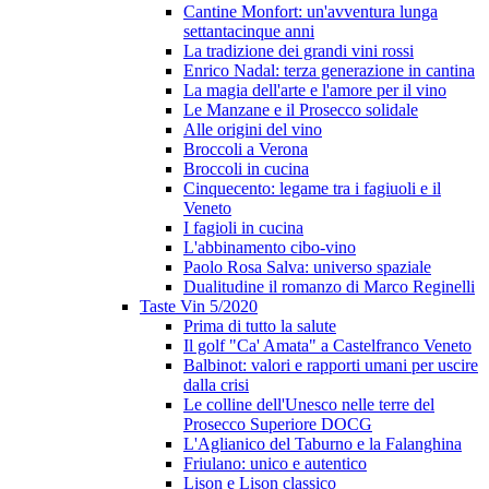
Cantine Monfort: un'avventura lunga
settantacinque anni
La tradizione dei grandi vini rossi
Enrico Nadal: terza generazione in cantina
La magia dell'arte e l'amore per il vino
Le Manzane e il Prosecco solidale
Alle origini del vino
Broccoli a Verona
Broccoli in cucina
Cinquecento: legame tra i fagiuoli e il
Veneto
I fagioli in cucina
L'abbinamento cibo-vino
Paolo Rosa Salva: universo spaziale
Dualitudine il romanzo di Marco Reginelli
Taste Vin 5/2020
Prima di tutto la salute
Il golf "Ca' Amata" a Castelfranco Veneto
Balbinot: valori e rapporti umani per uscire
dalla crisi
Le colline dell'Unesco nelle terre del
Prosecco Superiore DOCG
L'Aglianico del Taburno e la Falanghina
Friulano: unico e autentico
Lison e Lison classico