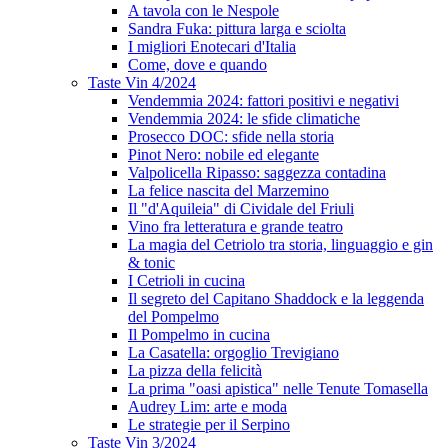
A tavola con le Nespole
Sandra Fuka: pittura larga e sciolta
I migliori Enotecari d'Italia
Come, dove e quando
Taste Vin 4/2024
Vendemmia 2024: fattori positivi e negativi
Vendemmia 2024: le sfide climatiche
Prosecco DOC: sfide nella storia
Pinot Nero: nobile ed elegante
Valpolicella Ripasso: saggezza contadina
La felice nascita del Marzemino
Il "d'Aquileia" di Cividale del Friuli
Vino fra letteratura e grande teatro
La magia del Cetriolo tra storia, linguaggio e gin
& tonic
I Cetrioli in cucina
Il segreto del Capitano Shaddock e la leggenda
del Pompelmo
Il Pompelmo in cucina
La Casatella: orgoglio Trevigiano
La pizza della felicità
La prima "oasi apistica" nelle Tenute Tomasella
Audrey Lim: arte e moda
Le strategie per il Serpino
Taste Vin 3/2024