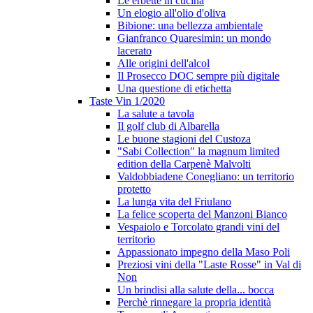
Le erbette in cucina
Un elogio all'olio d'oliva
Bibione: una bellezza ambientale
Gianfranco Quaresimin: un mondo
lacerato
Alle origini dell'alcol
Il Prosecco DOC sempre più digitale
Una questione di etichetta
Taste Vin 1/2020
La salute a tavola
Il golf club di Albarella
Le buone stagioni del Custoza
"Sabi Collection" la magnum limited
edition della Carpenè Malvolti
Valdobbiadene Conegliano: un territorio
protetto
La lunga vita del Friulano
La felice scoperta del Manzoni Bianco
Vespaiolo e Torcolato grandi vini del
territorio
Appassionato impegno della Maso Poli
Preziosi vini della "Laste Rosse" in Val di
Non
Un brindisi alla salute della... bocca
Perchè rinnegare la propria identità