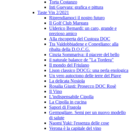
Torta Costanzo
Inti Guevara: grafica e pittura
Taste Vin 2/2021
Riprendiamoci il nostro futuro
Il Golf Club Margara
Ulderico Bernardi: un caro, grande e
prezioso amico
Alla riscoperta del Custoza DOC
Tra Valdobbiadene e Conegliano: alla
ribalta della D.O.C.G.
Cinzia Sommariva: il piacere del bello
il naturale balance de "La Tordera"
Il mondo del Friulano
Lison classico DOCG: una perla enologica
Un vero autoctono delle terre del Piave
La delicata Nosiola
Rosalia Giusti: Prosecco DOC Rosè
Il Vino
L'indispensabile Cipolla
La Cipolla in cucina
Sapori di Fragola
Germogliare. Semi per un nuovo modello
di salute
Naomi Yuki: l'essenza delle cose
Verona è la capitale del vino