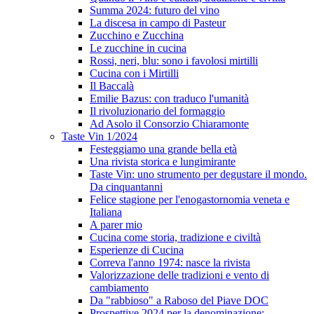
Summa 2024: futuro del vino
La discesa in campo di Pasteur
Zucchino e Zucchina
Le zucchine in cucina
Rossi, neri, blu: sono i favolosi mirtilli
Cucina con i Mirtilli
Il Baccalà
Emilie Bazus: con traduco l'umanità
Il rivoluzionario del formaggio
Ad Asolo il Consorzio Chiaramonte
Taste Vin 1/2024
Festeggiamo una grande bella età
Una rivista storica e lungimirante
Taste Vin: uno strumento per degustare il mondo.
Da cinquantanni
Felice stagione per l'enogastornomia veneta e
Italiana
A parer mio
Cucina come storia, tradizione e civiltà
Esperienze di Cucina
Correva l'anno 1974: nasce la rivista
Valorizzazione delle tradizioni e vento di
cambiamento
Da "rabbioso" a Raboso del Piave DOC
Prospettive 2024 per la denominazione: