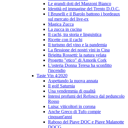
Le grandi doti del Manzoni Bianco
Identità ed immagine del Trento D.O.C.
I Brunelli e il Barolo battono i bordeaux
sul mercato del live-ex
Magica Zucca
La zucca in cucina
Il cachi, tra storia e linguistica
Ricette con il cachi
Il turismo del vino e la pandemia
La flessione dei nostri vini in Cina
Brigitta Rossetti: la natura velata
Progetto "etico" di Amorik Cork
L'osteria Donna Teresa ha sconfitto
l'incendio
Taste Vin 4/2020
Aspettando la nuova annata
Il golf Saturnia
Una vendemmia di qualità
Intensi profumi del Refosco dal peduncolo
Rosso
Luisa: viticoltori in corona
Anche Greco di Tufo compie
cinquant'anni
Raboso del Piave DOC e Piave Malanotte
DOCG