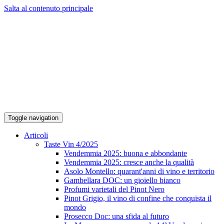
Salta al contenuto principale
Toggle navigation
Articoli
Taste Vin 4/2025
Vendemmia 2025: buona e abbondante
Vendemmia 2025: cresce anche la qualità
Asolo Montello: quarant'anni di vino e territorio
Gambellara DOC: un gioiello bianco
Profumi varietali del Pinot Nero
Pinot Grigio, il vino di confine che conquista il
mondo
Prosecco Doc: una sfida al futuro