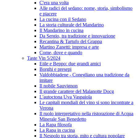
C'era una volta
Alle radici del sedano: nome, storia, simbolismo
e piacere
La cucina con il Sedano
La storia culturale del Mandarino
Il Mandarino in cucina
Da Sergio, tra tradizione e innovazione
Recantina & Tartufo del Grappa
Martino Zanetti: impresa e arte
Come, dove e quando
Taste Vin 5/2024
Etile e Beppo: due grandi amici
Borghi e presepi
Valdobbiadene - Conegliano una tradizione da
imitare
Il nobile Sauvignon
Il grande carattere del Malanotte Docg
L'autoctona Uva Vaspaiola
Le capitali mondiali del vino si sono incontrate a
Verona
Il ruolo interpretativo nella ristorazione di Acqua
Minerale San Benedetto
La Rapa filosofa
La Rapa in cucina
Il Nespolo tra storia, mito e cultura popolare