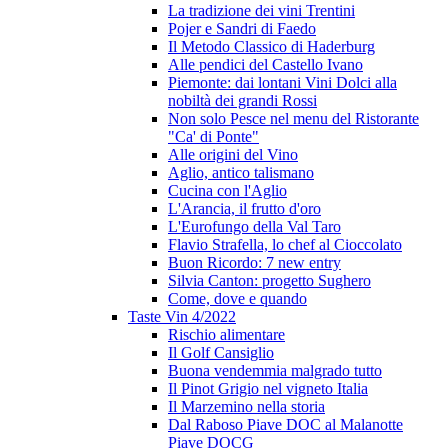
La tradizione dei vini Trentini
Pojer e Sandri di Faedo
Il Metodo Classico di Haderburg
Alle pendici del Castello Ivano
Piemonte: dai lontani Vini Dolci alla
nobiltà dei grandi Rossi
Non solo Pesce nel menu del Ristorante
"Ca' di Ponte"
Alle origini del Vino
Aglio, antico talismano
Cucina con l'Aglio
L'Arancia, il frutto d'oro
L'Eurofungo della Val Taro
Flavio Strafella, lo chef al Cioccolato
Buon Ricordo: 7 new entry
Silvia Canton: progetto Sughero
Come, dove e quando
Taste Vin 4/2022
Rischio alimentare
Il Golf Cansiglio
Buona vendemmia malgrado tutto
Il Pinot Grigio nel vigneto Italia
Il Marzemino nella storia
Dal Raboso Piave DOC al Malanotte
Piave DOCG