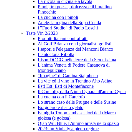
La rucola in cucina e a tavola
Pinoli, tra poesia, dolcezza e il burattino
Pinocchio
La cucina con i pinoli
Adele, la regina della Sopa Coada
i "Fuori Studio" di Paolo Loschi
Taste Vin 2/2023
Prodotti Italiani contraffatti
Al Golf Brianza con i giornalisti golfisti
I sapori e l'eleganza del Manzoni Bianco
L'autoctona Ribolla
Lison DOCG nelle terre della Serenissima
L'anima Veneta di Podere Casanova di
Montepulciano
"Imagine" di Cantina Stajmbech
La vite ed il vino in Trentino Alto Adige
Est! Est! Est! di Montefiacone
Il Carciofo, dalla Ninfa Cynara all'amaro Cynar
La cucina con il Carciofo
Lo strano caso delle Prugne e delle Susine
Borgotaro e il suo gelato
Famiglia Tonon, ambasciatori della Marca
gioiosa (e golosa)
Qian Wu: Blue. L'ultimo artista nello spazio
2023: un Vinitaly a pieno regime