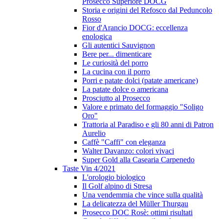
Prosecco Superiore DOCG
Storia e origini del Refosco dal Peduncolo
Rosso
Fior d'Arancio DOCG: eccellenza
enologica
Gli autentici Sauvignon
Bere per... dimenticare
Le curiosità del porro
La cucina con il porro
Porri e patate dolci (patate americane)
La patate dolce o americana
Prosciutto al Prosecco
Valore e primato del formaggio "Soligo
Oro"
Trattoria al Paradiso e gli 80 anni di Patron
Aurelio
Caffè "Caffi" con eleganza
Walter Davanzo: colori vivaci
Super Gold alla Casearia Carpenedo
Taste Vin 4/2021
L'orologio biologico
Il Golf alpino di Stresa
Una vendemmia che vince sulla qualità
La delicatezza del Müller Thurgau
Prosecco DOC Rosè: ottimi risultati