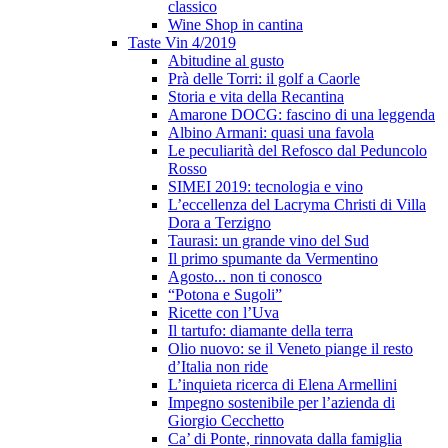
classico
Wine Shop in cantina
Taste Vin 4/2019
Abitudine al gusto
Prà delle Torri: il golf a Caorle
Storia e vita della Recantina
Amarone DOCG: fascino di una leggenda
Albino Armani: quasi una favola
Le peculiarità del Refosco dal Peduncolo
Rosso
SIMEI 2019: tecnologia e vino
L’eccellenza del Lacryma Christi di Villa
Dora a Terzigno
Taurasi: un grande vino del Sud
Il primo spumante da Vermentino
Agosto... non ti conosco
“Potona e Sugoli”
Ricette con l’Uva
Il tartufo: diamante della terra
Olio nuovo: se il Veneto piange il resto
d’Italia non ride
L’inquieta ricerca di Elena Armellini
Impegno sostenibile per l’azienda di
Giorgio Cecchetto
Ca’ di Ponte, rinnovata dalla famiglia