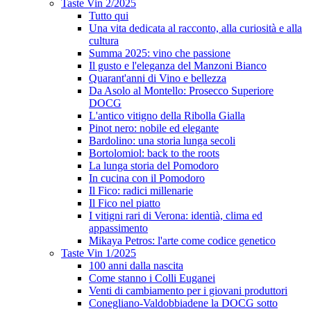
Taste Vin 2/2025
Tutto qui
Una vita dedicata al racconto, alla curiosità e alla
cultura
Summa 2025: vino che passione
Il gusto e l'eleganza del Manzoni Bianco
Quarant'anni di Vino e bellezza
Da Asolo al Montello: Prosecco Superiore
DOCG
L'antico vitigno della Ribolla Gialla
Pinot nero: nobile ed elegante
Bardolino: una storia lunga secoli
Bortolomiol: back to the roots
La lunga storia del Pomodoro
In cucina con il Pomodoro
Il Fico: radici millenarie
Il Fico nel piatto
I vitigni rari di Verona: identià, clima ed
appassimento
Mikaya Petros: l'arte come codice genetico
Taste Vin 1/2025
100 anni dalla nascita
Come stanno i Colli Euganei
Venti di cambiamento per i giovani produttori
Conegliano-Valdobbiadene la DOCG sotto