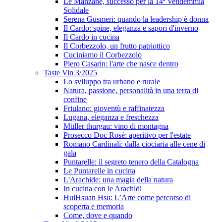
Le Manzane, successo per la 14ª Vendemmia
Solidale
Serena Gusmeri: quando la leadership è donna
Il Cardo: spine, eleganza e sapori d'inverno
Il Cardo in cucina
Il Corbezzolo, un frutto patriottico
Cuciniamo il Corbezzolo
Piero Casarin: l'arte che nasce dentro
Taste Vin 3/2025
Lo sviluppo tra urbano e rurale
Natura, passione, personalità in una terra di
confine
Friulano: gioventù e raffinatezza
Lugana, eleganza e freschezza
Müller thurgau: vino di montagna
Prosecco Doc Rosè: aperitivo per l'estate
Romano Cardinali: dalla ciociaria alle cene di
gala
Puntarelle: il segreto tenero della Catalogna
Le Puntarelle in cucina
L'Arachide: una magia della natura
In cucina con le Arachidi
HuiHsuan Hsu: L’Arte come percorso di
scoperta e memoria
Come, dove e quando