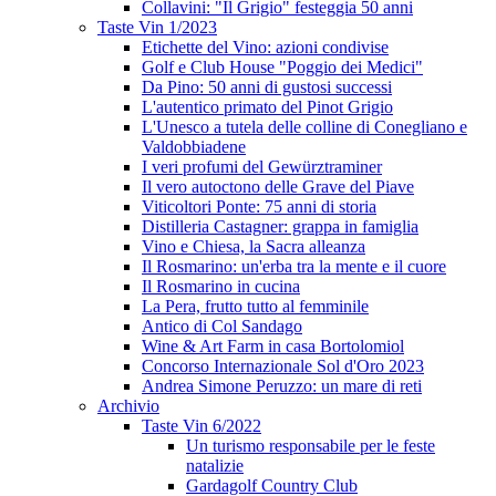
Collavini: "Il Grigio" festeggia 50 anni
Taste Vin 1/2023
Etichette del Vino: azioni condivise
Golf e Club House "Poggio dei Medici"
Da Pino: 50 anni di gustosi successi
L'autentico primato del Pinot Grigio
L'Unesco a tutela delle colline di Conegliano e
Valdobbiadene
I veri profumi del Gewürztraminer
Il vero autoctono delle Grave del Piave
Viticoltori Ponte: 75 anni di storia
Distilleria Castagner: grappa in famiglia
Vino e Chiesa, la Sacra alleanza
Il Rosmarino: un'erba tra la mente e il cuore
Il Rosmarino in cucina
La Pera, frutto tutto al femminile
Antico di Col Sandago
Wine & Art Farm in casa Bortolomiol
Concorso Internazionale Sol d'Oro 2023
Andrea Simone Peruzzo: un mare di reti
Archivio
Taste Vin 6/2022
Un turismo responsabile per le feste
natalizie
Gardagolf Country Club