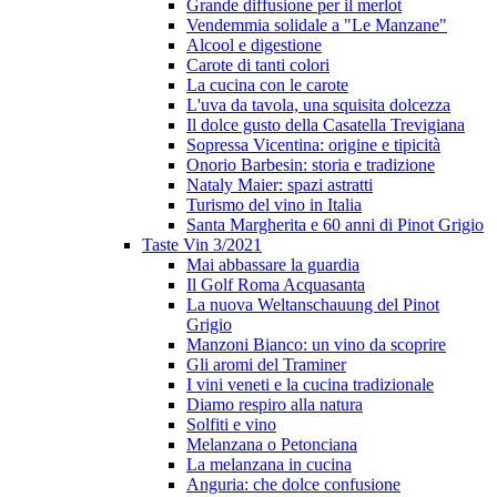
Grande diffusione per il merlot
Vendemmia solidale a "Le Manzane"
Alcool e digestione
Carote di tanti colori
La cucina con le carote
L'uva da tavola, una squisita dolcezza
Il dolce gusto della Casatella Trevigiana
Sopressa Vicentina: origine e tipicità
Onorio Barbesin: storia e tradizione
Nataly Maier: spazi astratti
Turismo del vino in Italia
Santa Margherita e 60 anni di Pinot Grigio
Taste Vin 3/2021
Mai abbassare la guardia
Il Golf Roma Acquasanta
La nuova Weltanschauung del Pinot
Grigio
Manzoni Bianco: un vino da scoprire
Gli aromi del Traminer
I vini veneti e la cucina tradizionale
Diamo respiro alla natura
Solfiti e vino
Melanzana o Petonciana
La melanzana in cucina
Anguria: che dolce confusione