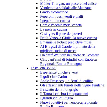
Müller Thurgau: un piacere nel calice
Vendemmia solidale alle Manzane
Grado alcometrico
Peperoni: rossi, verdi e gialli
I peperoni in cucina
Cara e vecchia mela Veneta
La mela in cucina
Castagne: il pane dei poveri
Friuli Venezia Giulia: la nuova cucina
Emanuelle Potier: predictive muse
Ai Bragozi di Caorle il primato della
migliore cucina di pesce
Un caffè d'autore nel cuore del Vomero
Cinquant'anni di brindisi con Enoteca
Regionale Emilia Romagna
Taste Vin 3/2020
Esperienze uniche e vere
Il golf club Carimate
Asolo Prosecco, un "cru" di collina
Gli affascinanti Pinots nelle vigne Friulane
Il riscatto del Pinot grigio
Il Taurasi celebra i cinquantanni
I grandi vini di Puglia
Nuovi obiettivi per l'enoteca regionale
Emilia Romagna