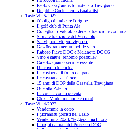
I Broccoli in cucina
Paolo Casagrande, lo tristellato Trevigiano
Delphine Cuelenaere: visual artist
Taste Vin 5/2023
Obbligo di indicare l'origine
Il golf club di Punta Ala
Conegliano-Valdobbiadene la tradizione continua
Storia e tradizione del Vespaiolo
Sauvignon: vitigno vigoroso
Gewürztraminer: un nobile vino
Raboso Piave DOC e Malanotte DOCG
Vino e salute, binomio possibile?
Cavolo, quanto sei interessante
Un cavolo in cucina
La castagna, il frutto del pane
Le castagne sul fuoco
15 anni di DOP della Casatella Trevigiana
Ode alla Polenta
La cucina con la polenta
Cinzia Vanin: memorie e colori
Taste Vin 4/2023
Vendemmia in corso
I giornalisti golfisti nel Lazio
Vendemmia 2023: "leggera" ma buona
I luoghi naturali del Prosecco DOC