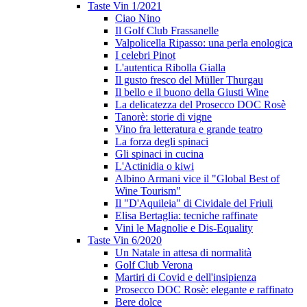
Taste Vin 1/2021
Ciao Nino
Il Golf Club Frassanelle
Valpolicella Ripasso: una perla enologica
I celebri Pinot
L'autentica Ribolla Gialla
Il gusto fresco del Müller Thurgau
Il bello e il buono della Giusti Wine
La delicatezza del Prosecco DOC Rosè
Tanorè: storie di vigne
Vino fra letteratura e grande teatro
La forza degli spinaci
Gli spinaci in cucina
L'Actinidia o kiwi
Albino Armani vice il "Global Best of
Wine Tourism"
Il "D'Aquileia" di Cividale del Friuli
Elisa Bertaglia: tecniche raffinate
Vini le Magnolie e Dis-Equality
Taste Vin 6/2020
Un Natale in attesa di normalità
Golf Club Verona
Martiri di Covid e dell'insipienza
Prosecco DOC Rosè: elegante e raffinato
Bere dolce