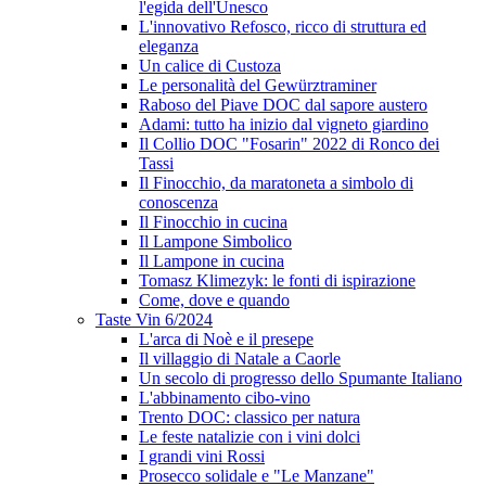
l'egida dell'Unesco
L'innovativo Refosco, ricco di struttura ed
eleganza
Un calice di Custoza
Le personalità del Gewürztraminer
Raboso del Piave DOC dal sapore austero
Adami: tutto ha inizio dal vigneto giardino
Il Collio DOC "Fosarin" 2022 di Ronco dei
Tassi
Il Finocchio, da maratoneta a simbolo di
conoscenza
Il Finocchio in cucina
Il Lampone Simbolico
Il Lampone in cucina
Tomasz Klimezyk: le fonti di ispirazione
Come, dove e quando
Taste Vin 6/2024
L'arca di Noè e il presepe
Il villaggio di Natale a Caorle
Un secolo di progresso dello Spumante Italiano
L'abbinamento cibo-vino
Trento DOC: classico per natura
Le feste natalizie con i vini dolci
I grandi vini Rossi
Prosecco solidale e "Le Manzane"