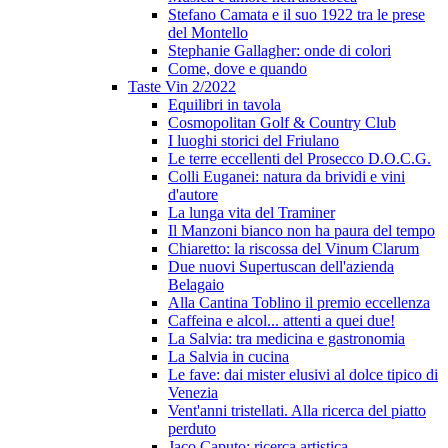
Stefano Camata e il suo 1922 tra le prese
del Montello
Stephanie Gallagher: onde di colori
Come, dove e quando
Taste Vin 2/2022
Equilibri in tavola
Cosmopolitan Golf & Country Club
I luoghi storici del Friulano
Le terre eccellenti del Prosecco D.O.C.G.
Colli Euganei: natura da brividi e vini
d'autore
La lunga vita del Traminer
Il Manzoni bianco non ha paura del tempo
Chiaretto: la riscossa del Vinum Clarum
Due nuovi Supertuscan dell'azienda
Belagaio
Alla Cantina Toblino il premio eccellenza
Caffeina e alcol... attenti a quei due!
La Salvia: tra medicina e gastronomia
La Salvia in cucina
Le fave: dai mister elusivi al dolce tipico di
Venezia
Vent'anni tristellati. Alla ricerca del piatto
perduto
Jaco Caputo: ricerca artistica