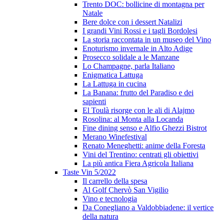
Trento DOC: bollicine di montagna per
Natale
Bere dolce con i dessert Natalizi
I grandi Vini Rossi e i tagli Bordolesi
La storia raccontata in un museo del Vino
Enoturismo invernale in Alto Adige
Prosecco solidale a le Manzane
Lo Champagne, parla Italiano
Enigmatica Lattuga
La Lattuga in cucina
La Banana: frutto del Paradiso e dei
sapienti
El Toulà risorge con le ali di Alajmo
Rosolina: al Monta alla Locanda
Fine dining senso e Alfio Ghezzi Bistrot
Merano Winefestival
Renato Meneghetti: anime della Foresta
Vini del Trentino: centrati gli obiettivi
La più antica Fiera Agricola Italiana
Taste Vin 5/2022
Il carrello della spesa
Al Golf Chervò San Vigilio
Vino e tecnologia
Da Conegliano a Valdobbiadene: il vertice
della natura