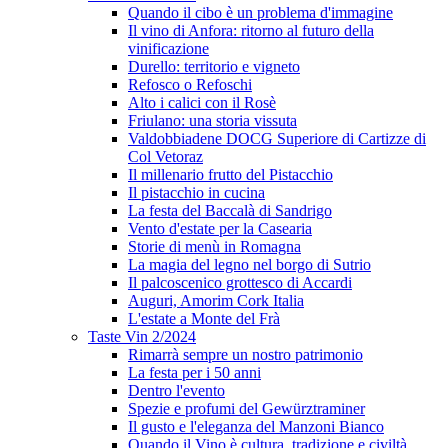
Quando il cibo è un problema d'immagine
Il vino di Anfora: ritorno al futuro della
vinificazione
Durello: territorio e vigneto
Refosco o Refoschi
Alto i calici con il Rosè
Friulano: una storia vissuta
Valdobbiadene DOCG Superiore di Cartizze di
Col Vetoraz
Il millenario frutto del Pistacchio
Il pistacchio in cucina
La festa del Baccalà di Sandrigo
Vento d'estate per la Casearia
Storie di menù in Romagna
La magia del legno nel borgo di Sutrio
Il palcoscenico grottesco di Accardi
Auguri, Amorim Cork Italia
L'estate a Monte del Frà
Taste Vin 2/2024
Rimarrà sempre un nostro patrimonio
La festa per i 50 anni
Dentro l'evento
Spezie e profumi del Gewürztraminer
Il gusto e l'eleganza del Manzoni Bianco
Quando il Vino è cultura, tradizione e civiltà