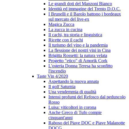
Le grandi doti del Manzoni Bianco
Identità ed immagine del Trento D.O.C.
I Brunelli e il Barolo battono i bordeaux
sul mercato del live-ex
Magica Zucca
La zucca in cucina
Il cachi, tra storia e linguistica
Ricette con il cachi
Il turismo del vino e la pandemia
La flessione dei nostri vini in Cina
Brigitta Rossetti: la natura velata
Progetto "etico" di Amorik Cork
L'osteria Donna Teresa ha sconfitto
l'incendio
Taste Vin 4/2020
Aspettando la nuova annata
Il golf Saturnia
Una vendemmia di qualità
Intensi profumi del Refosco dal peduncolo
Rosso
Luisa: viticoltori in corona
Anche Greco di Tufo compie
cinquant'anni
Raboso del Piave DOC e Piave Malanotte
DOCG