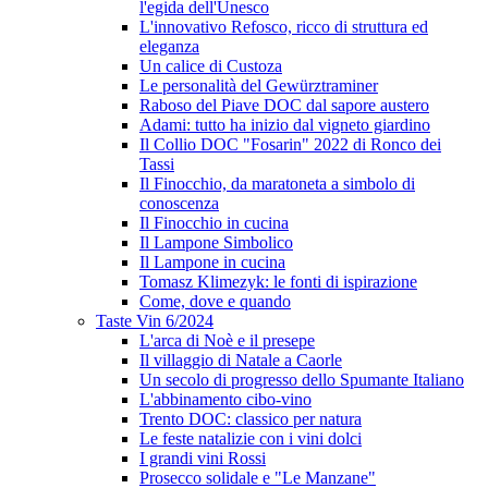
l'egida dell'Unesco
L'innovativo Refosco, ricco di struttura ed
eleganza
Un calice di Custoza
Le personalità del Gewürztraminer
Raboso del Piave DOC dal sapore austero
Adami: tutto ha inizio dal vigneto giardino
Il Collio DOC "Fosarin" 2022 di Ronco dei
Tassi
Il Finocchio, da maratoneta a simbolo di
conoscenza
Il Finocchio in cucina
Il Lampone Simbolico
Il Lampone in cucina
Tomasz Klimezyk: le fonti di ispirazione
Come, dove e quando
Taste Vin 6/2024
L'arca di Noè e il presepe
Il villaggio di Natale a Caorle
Un secolo di progresso dello Spumante Italiano
L'abbinamento cibo-vino
Trento DOC: classico per natura
Le feste natalizie con i vini dolci
I grandi vini Rossi
Prosecco solidale e "Le Manzane"