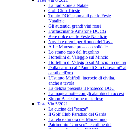
Taste Vin 6/2021
La tradizione a Natale
Golf Club Trieste
Trento DOC spumanti per le Feste
Natalizie
Gli autentici grandi vini rossi
L'affascinante Amarone DOCG
Bere dolce per le Feste Natalizie
Novità e premi per Ronco dei Tassi
A Le Manzane prosecco solidale
Lo strano caso del fragolino
I tortellini di Valeggio sul Mincio
I tortellini di Valeggio sul Mincio in cucina
Dalla carruba al "Pane di San Giovanni" ai
carati dell'oro
L'Istituto Maffioli, incrocio di civiltà,
anche a tavola
La delizia presenta il Prosecco DOC
La magica notte con gli alambicchi accesi
Simon Back: forme misteriose
Taste Vin 5/2021
La cucina del "senza"
Il Golf Club Paradiso del Garda
La felice dimora del Marzemino
Patrimonio "Unesco" le colline del