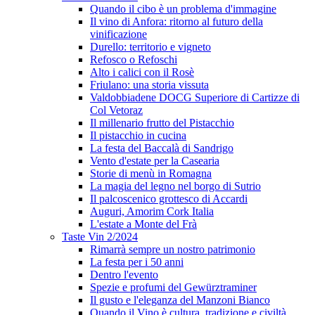
Quando il cibo è un problema d'immagine
Il vino di Anfora: ritorno al futuro della
vinificazione
Durello: territorio e vigneto
Refosco o Refoschi
Alto i calici con il Rosè
Friulano: una storia vissuta
Valdobbiadene DOCG Superiore di Cartizze di
Col Vetoraz
Il millenario frutto del Pistacchio
Il pistacchio in cucina
La festa del Baccalà di Sandrigo
Vento d'estate per la Casearia
Storie di menù in Romagna
La magia del legno nel borgo di Sutrio
Il palcoscenico grottesco di Accardi
Auguri, Amorim Cork Italia
L'estate a Monte del Frà
Taste Vin 2/2024
Rimarrà sempre un nostro patrimonio
La festa per i 50 anni
Dentro l'evento
Spezie e profumi del Gewürztraminer
Il gusto e l'eleganza del Manzoni Bianco
Quando il Vino è cultura, tradizione e civiltà