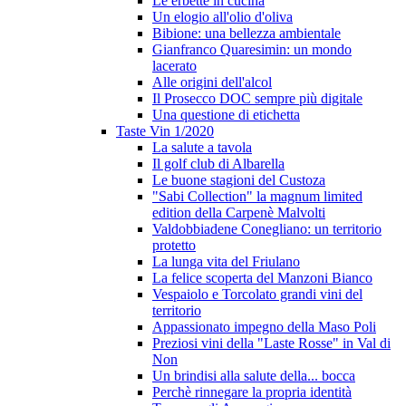
Le erbette in cucina
Un elogio all'olio d'oliva
Bibione: una bellezza ambientale
Gianfranco Quaresimin: un mondo
lacerato
Alle origini dell'alcol
Il Prosecco DOC sempre più digitale
Una questione di etichetta
Taste Vin 1/2020
La salute a tavola
Il golf club di Albarella
Le buone stagioni del Custoza
"Sabi Collection" la magnum limited
edition della Carpenè Malvolti
Valdobbiadene Conegliano: un territorio
protetto
La lunga vita del Friulano
La felice scoperta del Manzoni Bianco
Vespaiolo e Torcolato grandi vini del
territorio
Appassionato impegno della Maso Poli
Preziosi vini della "Laste Rosse" in Val di
Non
Un brindisi alla salute della... bocca
Perchè rinnegare la propria identità