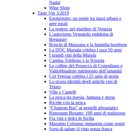
Nadal
Wine Shop
Taste Vin 3/2019
Enoturismo: un ponte tra spazi urbani e
aree rurali
La restera: nel giardino di Venezia
L’autoctono Vespaiolo emblema di
Breganze
Ronchi di Manzano e la famiglia borghese
La DOC Marsala celebra i suoi 50 anni
I grandi vini della Murola
Cantina Tobliono e la Nosiola
Le colline del Prosecco di Conegliano e
Valdobbiadene patrimonio dell’umanità
Col Vetoraz celebra i 25 anni di storia
La sicura identità degli antichi vini di
Telaro
Ville e Castelli
La pesca tra poesia, fantasia e storia
Ricette con la pesca
“Chapeau Bas” ai gemelli afroasiatici
Ristorante Busatto: 100 anni di tradizione
Fra vini e dolci di Sicilia
Massimo Colonna: immagini come sogni
Sorsi di salute: il vino senza frasca