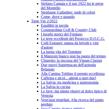
Stefano Camata e il suo 1922 tra le prese
del Montello
Stephanie Gallagher: onde di colori
Come, dove e quando
Taste Vin 2/2022
Equilibri in tavola
Cosmopolitan Golf & Country Club
I luoghi storici del Friulano
Le terre eccellenti del Prosecco D.O.C.G.
Colli Euganei: natura da brividi e vini
d'autore
La lunga vita del Traminer
Il Manzoni bianco non ha paura del tempo
Chiaretto: la riscossa del Vinum Clarum
Due nuovi Supertuscan dell'azienda
Belagaio
Alla Cantina Toblino il premio eccellenza
Caffeina e alcol... attenti a quei due!
La Salvia: tra medicina e gastronomia
La Salvia in cucina
Le fave: dai mister elusivi al dolce tipico di
Venezia
Vent'anni tristellati. Alla ricerca del piatto
perduto
Jaco Caputo: ricerca artistica