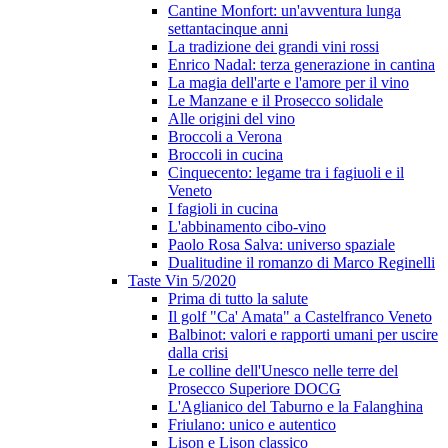
Cantine Monfort: un'avventura lunga
settantacinque anni
La tradizione dei grandi vini rossi
Enrico Nadal: terza generazione in cantina
La magia dell'arte e l'amore per il vino
Le Manzane e il Prosecco solidale
Alle origini del vino
Broccoli a Verona
Broccoli in cucina
Cinquecento: legame tra i fagiuoli e il
Veneto
I fagioli in cucina
L'abbinamento cibo-vino
Paolo Rosa Salva: universo spaziale
Dualitudine il romanzo di Marco Reginelli
Taste Vin 5/2020
Prima di tutto la salute
Il golf "Ca' Amata" a Castelfranco Veneto
Balbinot: valori e rapporti umani per uscire
dalla crisi
Le colline dell'Unesco nelle terre del
Prosecco Superiore DOCG
L'Aglianico del Taburno e la Falanghina
Friulano: unico e autentico
Lison e Lison classico