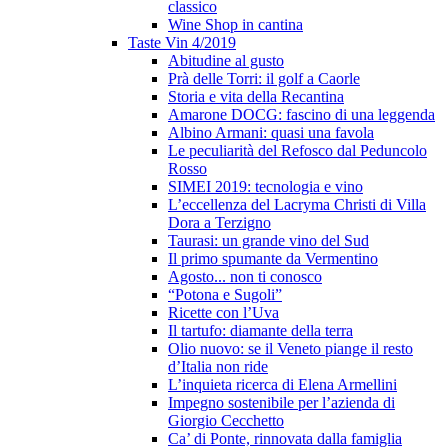
classico
Wine Shop in cantina
Taste Vin 4/2019
Abitudine al gusto
Prà delle Torri: il golf a Caorle
Storia e vita della Recantina
Amarone DOCG: fascino di una leggenda
Albino Armani: quasi una favola
Le peculiarità del Refosco dal Peduncolo
Rosso
SIMEI 2019: tecnologia e vino
L’eccellenza del Lacryma Christi di Villa
Dora a Terzigno
Taurasi: un grande vino del Sud
Il primo spumante da Vermentino
Agosto... non ti conosco
“Potona e Sugoli”
Ricette con l’Uva
Il tartufo: diamante della terra
Olio nuovo: se il Veneto piange il resto
d’Italia non ride
L’inquieta ricerca di Elena Armellini
Impegno sostenibile per l’azienda di
Giorgio Cecchetto
Ca’ di Ponte, rinnovata dalla famiglia