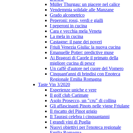
Müller Thurgau: un piacere nel calice
Vendemmia solidale alle Manzane
Grado alcometrico
Peperoni: rossi, verdi e gialli
I peperoni in cucina
Cara e vecchia mela Veneta
La mela in cucina
Castagne: il pane dei poveri
Friuli Venezia Giulia: la nuova cucina
Emanuelle Potier: predictive muse
Ai Bragozi di Caorle il primato della
migliore cucina di pesce
Un caffè d'autore nel cuore del Vomero
Cinquant'anni di brindisi con Enoteca
Regionale Emilia Romagna
Taste Vin 3/2020
Esperienze uniche e vere
Il golf club Carimate
Asolo Prosecco, un "cru" di collina
Gli affascinanti Pinots nelle vigne Friulane
Il riscatto del Pinot grigio
Il Taurasi celebra i cinquantanni
I grandi vini di Puglia
Nuovi obiettivi per l'enoteca regionale
Emilia Romagna