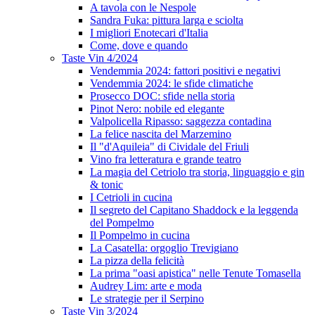
A tavola con le Nespole
Sandra Fuka: pittura larga e sciolta
I migliori Enotecari d'Italia
Come, dove e quando
Taste Vin 4/2024
Vendemmia 2024: fattori positivi e negativi
Vendemmia 2024: le sfide climatiche
Prosecco DOC: sfide nella storia
Pinot Nero: nobile ed elegante
Valpolicella Ripasso: saggezza contadina
La felice nascita del Marzemino
Il "d'Aquileia" di Cividale del Friuli
Vino fra letteratura e grande teatro
La magia del Cetriolo tra storia, linguaggio e gin
& tonic
I Cetrioli in cucina
Il segreto del Capitano Shaddock e la leggenda
del Pompelmo
Il Pompelmo in cucina
La Casatella: orgoglio Trevigiano
La pizza della felicità
La prima "oasi apistica" nelle Tenute Tomasella
Audrey Lim: arte e moda
Le strategie per il Serpino
Taste Vin 3/2024