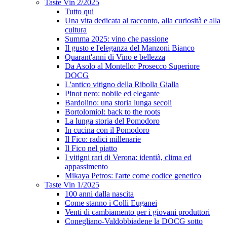
Taste Vin 2/2025
Tutto qui
Una vita dedicata al racconto, alla curiosità e alla
cultura
Summa 2025: vino che passione
Il gusto e l'eleganza del Manzoni Bianco
Quarant'anni di Vino e bellezza
Da Asolo al Montello: Prosecco Superiore
DOCG
L'antico vitigno della Ribolla Gialla
Pinot nero: nobile ed elegante
Bardolino: una storia lunga secoli
Bortolomiol: back to the roots
La lunga storia del Pomodoro
In cucina con il Pomodoro
Il Fico: radici millenarie
Il Fico nel piatto
I vitigni rari di Verona: identià, clima ed
appassimento
Mikaya Petros: l'arte come codice genetico
Taste Vin 1/2025
100 anni dalla nascita
Come stanno i Colli Euganei
Venti di cambiamento per i giovani produttori
Conegliano-Valdobbiadene la DOCG sotto