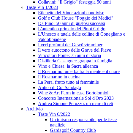
Collavini: "Il Grigio" festeggia 50 anni
Taste Vin 1/2023
Etichette del Vino: azioni condivise
Golf e Club House "Poggio dei Medici"
Da Pino: 50 anni di gustosi successi
L'autentico primato del Pinot Grigio
L'Unesco a tutela delle colline di Conegliano e
Valdobbiadene
I veri profumi del Gewürztraminer
Il vero autoctono delle Grave del Piave
Viticoltori Ponte: 75 anni di storia
Distilleria Castagner: grappa in famiglia
Vino e Chiesa, la Sacra alleanza
Il Rosmarino: un'erba tra la mente e il cuore
Il Rosmarino in cucina
La Pera, frutto tutto al femminile
Antico di Col Sandago
Wine & Art Farm in casa Bortolomiol
Concorso Internazionale Sol d'Oro 2023
Andrea Simone Peruzzo: un mare di reti
Archivio
Taste Vin 6/2022
Un turismo responsabile per le feste
natalizie
Gardagolf Country Club