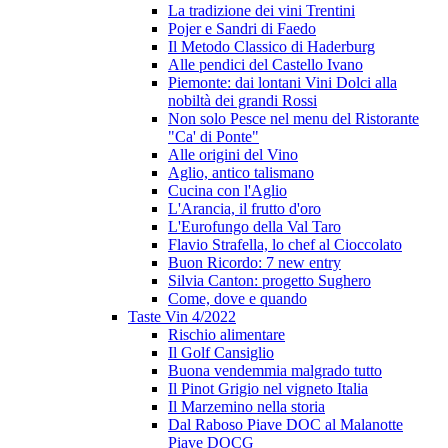
La tradizione dei vini Trentini
Pojer e Sandri di Faedo
Il Metodo Classico di Haderburg
Alle pendici del Castello Ivano
Piemonte: dai lontani Vini Dolci alla
nobiltà dei grandi Rossi
Non solo Pesce nel menu del Ristorante
"Ca' di Ponte"
Alle origini del Vino
Aglio, antico talismano
Cucina con l'Aglio
L'Arancia, il frutto d'oro
L'Eurofungo della Val Taro
Flavio Strafella, lo chef al Cioccolato
Buon Ricordo: 7 new entry
Silvia Canton: progetto Sughero
Come, dove e quando
Taste Vin 4/2022
Rischio alimentare
Il Golf Cansiglio
Buona vendemmia malgrado tutto
Il Pinot Grigio nel vigneto Italia
Il Marzemino nella storia
Dal Raboso Piave DOC al Malanotte
Piave DOCG