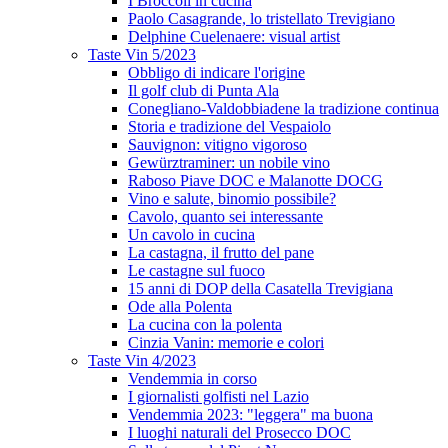
I Broccoli in cucina
Paolo Casagrande, lo tristellato Trevigiano
Delphine Cuelenaere: visual artist
Taste Vin 5/2023
Obbligo di indicare l'origine
Il golf club di Punta Ala
Conegliano-Valdobbiadene la tradizione continua
Storia e tradizione del Vespaiolo
Sauvignon: vitigno vigoroso
Gewürztraminer: un nobile vino
Raboso Piave DOC e Malanotte DOCG
Vino e salute, binomio possibile?
Cavolo, quanto sei interessante
Un cavolo in cucina
La castagna, il frutto del pane
Le castagne sul fuoco
15 anni di DOP della Casatella Trevigiana
Ode alla Polenta
La cucina con la polenta
Cinzia Vanin: memorie e colori
Taste Vin 4/2023
Vendemmia in corso
I giornalisti golfisti nel Lazio
Vendemmia 2023: "leggera" ma buona
I luoghi naturali del Prosecco DOC