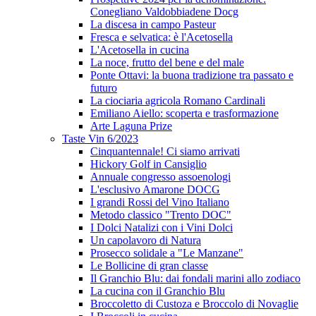
Conegliano Valdobbiadene Docg
La discesa in campo Pasteur
Fresca e selvatica: è l'Acetosella
L'Acetosella in cucina
La noce, frutto del bene e del male
Ponte Ottavi: la buona tradizione tra passato e
futuro
La ciociaria agricola Romano Cardinali
Emiliano Aiello: scoperta e trasformazione
Arte Laguna Prize
Taste Vin 6/2023
Cinquantennale! Ci siamo arrivati
Hickory Golf in Cansiglio
Annuale congresso assoenologi
L'esclusivo Amarone DOCG
I grandi Rossi del Vino Italiano
Metodo classico "Trento DOC"
I Dolci Natalizi con i Vini Dolci
Un capolavoro di Natura
Prosecco solidale a "Le Manzane"
Le Bollicine di gran classe
Il Granchio Blu: dai fondali marini allo zodiaco
La cucina con il Granchio Blu
Broccoletto di Custoza e Broccolo di Novaglie