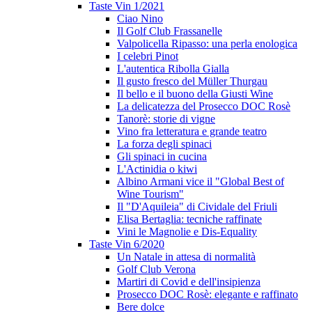
Taste Vin 1/2021
Ciao Nino
Il Golf Club Frassanelle
Valpolicella Ripasso: una perla enologica
I celebri Pinot
L'autentica Ribolla Gialla
Il gusto fresco del Müller Thurgau
Il bello e il buono della Giusti Wine
La delicatezza del Prosecco DOC Rosè
Tanorè: storie di vigne
Vino fra letteratura e grande teatro
La forza degli spinaci
Gli spinaci in cucina
L'Actinidia o kiwi
Albino Armani vice il "Global Best of
Wine Tourism"
Il "D'Aquileia" di Cividale del Friuli
Elisa Bertaglia: tecniche raffinate
Vini le Magnolie e Dis-Equality
Taste Vin 6/2020
Un Natale in attesa di normalità
Golf Club Verona
Martiri di Covid e dell'insipienza
Prosecco DOC Rosè: elegante e raffinato
Bere dolce