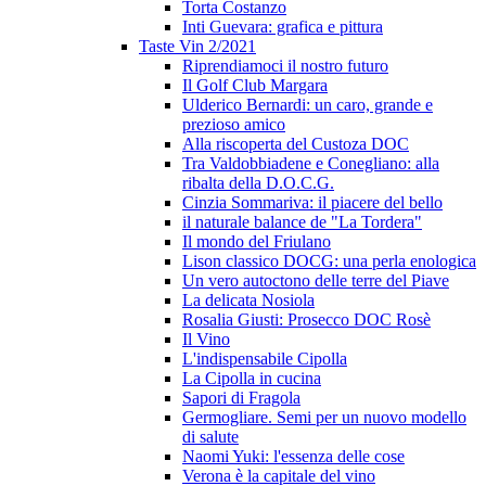
Torta Costanzo
Inti Guevara: grafica e pittura
Taste Vin 2/2021
Riprendiamoci il nostro futuro
Il Golf Club Margara
Ulderico Bernardi: un caro, grande e
prezioso amico
Alla riscoperta del Custoza DOC
Tra Valdobbiadene e Conegliano: alla
ribalta della D.O.C.G.
Cinzia Sommariva: il piacere del bello
il naturale balance de "La Tordera"
Il mondo del Friulano
Lison classico DOCG: una perla enologica
Un vero autoctono delle terre del Piave
La delicata Nosiola
Rosalia Giusti: Prosecco DOC Rosè
Il Vino
L'indispensabile Cipolla
La Cipolla in cucina
Sapori di Fragola
Germogliare. Semi per un nuovo modello
di salute
Naomi Yuki: l'essenza delle cose
Verona è la capitale del vino