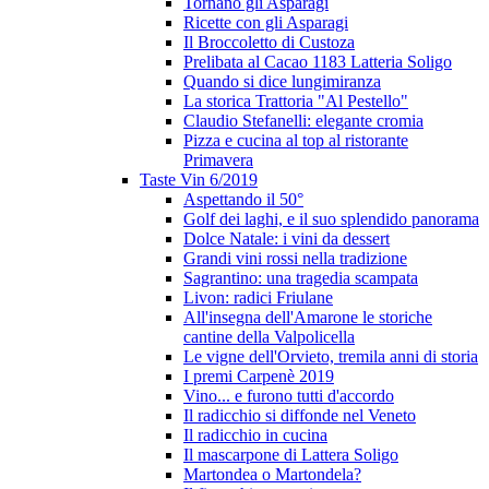
Tornano gli Asparagi
Ricette con gli Asparagi
Il Broccoletto di Custoza
Prelibata al Cacao 1183 Latteria Soligo
Quando si dice lungimiranza
La storica Trattoria "Al Pestello"
Claudio Stefanelli: elegante cromia
Pizza e cucina al top al ristorante
Primavera
Taste Vin 6/2019
Aspettando il 50°
Golf dei laghi, e il suo splendido panorama
Dolce Natale: i vini da dessert
Grandi vini rossi nella tradizione
Sagrantino: una tragedia scampata
Livon: radici Friulane
All'insegna dell'Amarone le storiche
cantine della Valpolicella
Le vigne dell'Orvieto, tremila anni di storia
I premi Carpenè 2019
Vino... e furono tutti d'accordo
Il radicchio si diffonde nel Veneto
Il radicchio in cucina
Il mascarpone di Lattera Soligo
Martondea o Martondela?