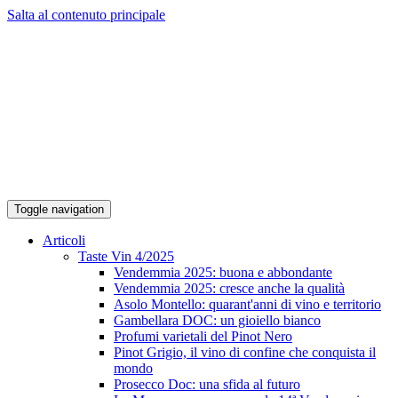
Salta al contenuto principale
Toggle navigation
Articoli
Taste Vin 4/2025
Vendemmia 2025: buona e abbondante
Vendemmia 2025: cresce anche la qualità
Asolo Montello: quarant'anni di vino e territorio
Gambellara DOC: un gioiello bianco
Profumi varietali del Pinot Nero
Pinot Grigio, il vino di confine che conquista il
mondo
Prosecco Doc: una sfida al futuro