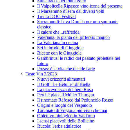
Sulle tracce del Pinot Nero
Il Valpolicella Ripasso: vino icona del presente
Il Marzemino d'Isera dai diversi volti
Trento DOC Festival
Sacramundi: l'uva Durella per uno spumante
classico
Il calore che...raffredda
Valeriana, la pianta del pifferaio magico
La Valeriana in cucina
Sei in brodo di Giuggiole
Ricette con le Giuggiole
Gambrinus: le radici del passato proiettate nel
futuro
Pozas: è la vita che decide l'arte
Taste Vin 3/2023
Nuovi orizzonti alimentari
Il Golf "Le Betulle" di Biella
La piacevolezza del bere Rosa
Perchè piace il Müller Thurgau
Il rinomato Refosco dal Peduncolo Rosso
Origini e luoghi del Vespaiolo
Torchiato di Fregona più vivo che mai
Obiettivo biologico in Valdarno
I sensi piacevoli delle Bollicine
Rucola: l'erba adulatrice