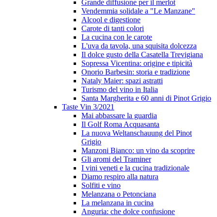
Grande diffusione per il merlot
Vendemmia solidale a "Le Manzane"
Alcool e digestione
Carote di tanti colori
La cucina con le carote
L'uva da tavola, una squisita dolcezza
Il dolce gusto della Casatella Trevigiana
Sopressa Vicentina: origine e tipicità
Onorio Barbesin: storia e tradizione
Nataly Maier: spazi astratti
Turismo del vino in Italia
Santa Margherita e 60 anni di Pinot Grigio
Taste Vin 3/2021
Mai abbassare la guardia
Il Golf Roma Acquasanta
La nuova Weltanschauung del Pinot
Grigio
Manzoni Bianco: un vino da scoprire
Gli aromi del Traminer
I vini veneti e la cucina tradizionale
Diamo respiro alla natura
Solfiti e vino
Melanzana o Petonciana
La melanzana in cucina
Anguria: che dolce confusione