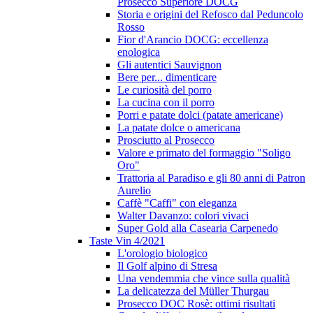
Prosecco Superiore DOCG
Storia e origini del Refosco dal Peduncolo
Rosso
Fior d'Arancio DOCG: eccellenza
enologica
Gli autentici Sauvignon
Bere per... dimenticare
Le curiosità del porro
La cucina con il porro
Porri e patate dolci (patate americane)
La patate dolce o americana
Prosciutto al Prosecco
Valore e primato del formaggio "Soligo
Oro"
Trattoria al Paradiso e gli 80 anni di Patron
Aurelio
Caffè "Caffi" con eleganza
Walter Davanzo: colori vivaci
Super Gold alla Casearia Carpenedo
Taste Vin 4/2021
L'orologio biologico
Il Golf alpino di Stresa
Una vendemmia che vince sulla qualità
La delicatezza del Müller Thurgau
Prosecco DOC Rosè: ottimi risultati