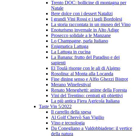
Trento DOC: bollicine di montagna per
Natale
Bere dolce con i dessert Natalizi
I grandi Vini Rossi e i tagli Bordolesi
La storia raccontata in un museo del Vino
Enoturismo invernale in Alto Adige
Prosecco solidale a le Manzane
Lo Champagne, parla Italiano
Enigmatica Lattuga
La Lattuga in cucina
La Banana: frutto del Paradiso e dei
sapienti
El Toulà risorge con le ali di Alajmo
Rosolina: al Monta alla Locanda
Fine dining senso e Alfio Ghezzi Bistrot
Merano Winefestival
Renato Meneghetti: anime della Foresta
Vini del Trentino: centrati gli obiettivi
La più antica Fiera Agricola Italiana
Taste Vin 5/2022
Il carrello della spesa
Al Golf Chervò San Vigilio
Vino e tecnologia
Da Conegliano a Valdobbiadene: il vertice
della natura