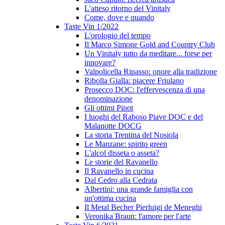
L'atteso ritorno del Vinitaly
Come, dove e quando
Taste Vin 1/2022
L'orologio del tempo
Il Marco Simone Gold and Country Club
Un Vinitaly tutto da meditare... forse per
innovare?
Valpolicella Ripasso: onore alla tradizione
Ribolla Gialla: piacere Friulano
Prosecco DOC: l'effervescenza di una
denominazione
Gli ottimi Pinot
I luoghi del Raboso Piave DOC e del
Malanotte DOCG
La storia Trentina del Nosiola
Le Manzane: spirito green
L'alcol disseta o asseta?
Le storie del Ravanello
Il Ravanello in cucina
Dal Cedro alla Cedrata
Albertini: una grande famiglia con
un'ottima cucina
Il Metal Becher Pierluigi de Meneghi
Veronika Braun: l'amore per l'arte