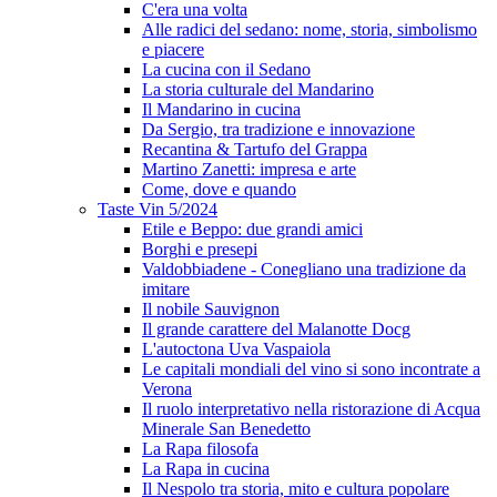
C'era una volta
Alle radici del sedano: nome, storia, simbolismo
e piacere
La cucina con il Sedano
La storia culturale del Mandarino
Il Mandarino in cucina
Da Sergio, tra tradizione e innovazione
Recantina & Tartufo del Grappa
Martino Zanetti: impresa e arte
Come, dove e quando
Taste Vin 5/2024
Etile e Beppo: due grandi amici
Borghi e presepi
Valdobbiadene - Conegliano una tradizione da
imitare
Il nobile Sauvignon
Il grande carattere del Malanotte Docg
L'autoctona Uva Vaspaiola
Le capitali mondiali del vino si sono incontrate a
Verona
Il ruolo interpretativo nella ristorazione di Acqua
Minerale San Benedetto
La Rapa filosofa
La Rapa in cucina
Il Nespolo tra storia, mito e cultura popolare