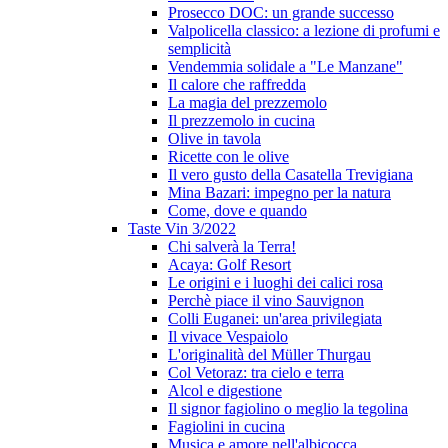
Prosecco DOC: un grande successo
Valpolicella classico: a lezione di profumi e
semplicità
Vendemmia solidale a "Le Manzane"
Il calore che raffredda
La magia del prezzemolo
Il prezzemolo in cucina
Olive in tavola
Ricette con le olive
Il vero gusto della Casatella Trevigiana
Mina Bazari: impegno per la natura
Come, dove e quando
Taste Vin 3/2022
Chi salverà la Terra!
Acaya: Golf Resort
Le origini e i luoghi dei calici rosa
Perchè piace il vino Sauvignon
Colli Euganei: un'area privilegiata
Il vivace Vespaiolo
L'originalità del Müller Thurgau
Col Vetoraz: tra cielo e terra
Alcol e digestione
Il signor fagiolino o meglio la tegolina
Fagiolini in cucina
Musica e amore nell'albicocca