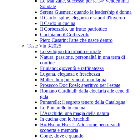
Le Manzane, successo per la 14ª Vendemmia
Solidale
Serena Gusmeri: quando la leadership è donna
Il Cardo: spine, eleganza e sapori d'inverno
Il Cardo in cucina
Il Corbezzolo, un frutto patriottico
Cuciniamo il Corbezzolo
Piero Casarin: l'arte che nasce dentro
Taste Vin 3/2025
Lo sviluppo tra urbano e rurale
Natura, passione, personalità in una terra di
confine
Friulano: gioventù e raffinatezza
Lugana, eleganza e freschezza
Müller thurgau: vino di montagna
Prosecco Doc Rosè: aperitivo per l'estate
Romano Cardinali: dalla ciociaria alle cene di
gala
Puntarelle: il segreto tenero della Catalogna
Le Puntarelle in cucina
L'Arachide: una magia della natura
In cucina con le Arachidi
HuiHsuan Hsu: L’Arte come percorso di
scoperta e memoria
Come, dove e quando