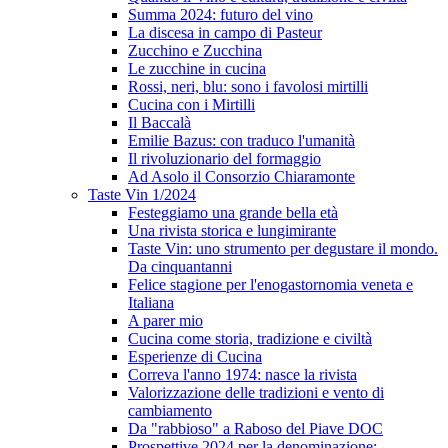
Summa 2024: futuro del vino
La discesa in campo di Pasteur
Zucchino e Zucchina
Le zucchine in cucina
Rossi, neri, blu: sono i favolosi mirtilli
Cucina con i Mirtilli
Il Baccalà
Emilie Bazus: con traduco l'umanità
Il rivoluzionario del formaggio
Ad Asolo il Consorzio Chiaramonte
Taste Vin 1/2024
Festeggiamo una grande bella età
Una rivista storica e lungimirante
Taste Vin: uno strumento per degustare il mondo.
Da cinquantanni
Felice stagione per l'enogastornomia veneta e
Italiana
A parer mio
Cucina come storia, tradizione e civiltà
Esperienze di Cucina
Correva l'anno 1974: nasce la rivista
Valorizzazione delle tradizioni e vento di
cambiamento
Da "rabbioso" a Raboso del Piave DOC
Prospettive 2024 per la denominazione: