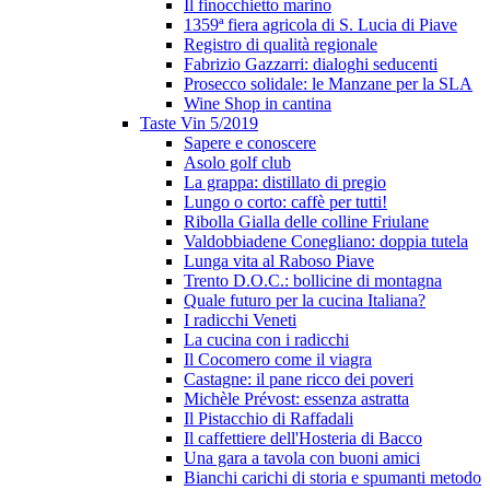
Il finocchietto marino
1359ª fiera agricola di S. Lucia di Piave
Registro di qualità regionale
Fabrizio Gazzarri: dialoghi seducenti
Prosecco solidale: le Manzane per la SLA
Wine Shop in cantina
Taste Vin 5/2019
Sapere e conoscere
Asolo golf club
La grappa: distillato di pregio
Lungo o corto: caffè per tutti!
Ribolla Gialla delle colline Friulane
Valdobbiadene Conegliano: doppia tutela
Lunga vita al Raboso Piave
Trento D.O.C.: bollicine di montagna
Quale futuro per la cucina Italiana?
I radicchi Veneti
La cucina con i radicchi
Il Cocomero come il viagra
Castagne: il pane ricco dei poveri
Michèle Prévost: essenza astratta
Il Pistacchio di Raffadali
Il caffettiere dell'Hosteria di Bacco
Una gara a tavola con buoni amici
Bianchi carichi di storia e spumanti metodo