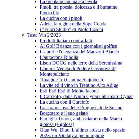
La rucola in cucina e a tavola
Pinoli, tra poesia, dolcezza e il burattino
Pinocchio
La cucina con i pinoli
Adele, la regina della Sopa Coada
i "Fuori Studio" di Paolo Loschi
Taste Vin 2/2023
Prodotti Italiani contraffatti
Al Golf Brianza con i giornalisti golfisti
I sapori e l'eleganza del Manzoni Bianco
L'autoctona Ribolla
Lison DOCG nelle terre della Serenissima
L'anima Veneta di Podere Casanova di
Montepulciano
"Imagine" di Cantina Stajmbech
La vite ed il vino in Trentino Alto Adige
Est! Est! Est! di Montefiacone
Il Carciofo, dalla Ninfa Cynara all'amaro Cynar
La cucina con il Carciofo
Lo strano caso delle Prugne e delle Susine
Borgotaro e il suo gelato
Famiglia Tonon, ambasciatori della Marca
gioiosa (e golosa)
Qian Wu: Blue. L'ultimo artista nello spazio
2023: un Vinitaly a pieno regime