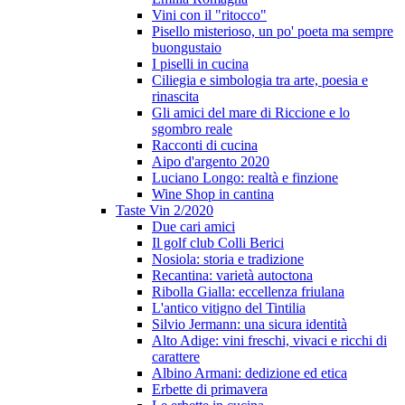
Vini con il "ritocco"
Pisello misterioso, un po' poeta ma sempre
buongustaio
I piselli in cucina
Ciliegia e simbologia tra arte, poesia e
rinascita
Gli amici del mare di Riccione e lo
sgombro reale
Racconti di cucina
Aipo d'argento 2020
Luciano Longo: realtà e finzione
Wine Shop in cantina
Taste Vin 2/2020
Due cari amici
Il golf club Colli Berici
Nosiola: storia e tradizione
Recantina: varietà autoctona
Ribolla Gialla: eccellenza friulana
L'antico vitigno del Tintilia
Silvio Jermann: una sicura identità
Alto Adige: vini freschi, vivaci e ricchi di
carattere
Albino Armani: dedizione ed etica
Erbette di primavera