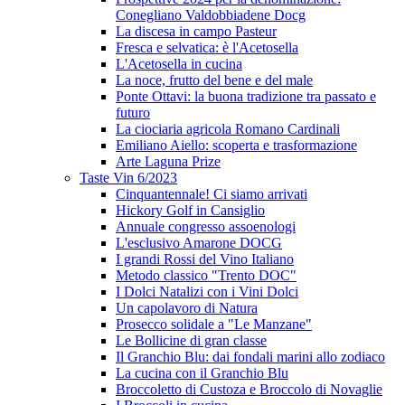
Conegliano Valdobbiadene Docg
La discesa in campo Pasteur
Fresca e selvatica: è l'Acetosella
L'Acetosella in cucina
La noce, frutto del bene e del male
Ponte Ottavi: la buona tradizione tra passato e
futuro
La ciociaria agricola Romano Cardinali
Emiliano Aiello: scoperta e trasformazione
Arte Laguna Prize
Taste Vin 6/2023
Cinquantennale! Ci siamo arrivati
Hickory Golf in Cansiglio
Annuale congresso assoenologi
L'esclusivo Amarone DOCG
I grandi Rossi del Vino Italiano
Metodo classico "Trento DOC"
I Dolci Natalizi con i Vini Dolci
Un capolavoro di Natura
Prosecco solidale a "Le Manzane"
Le Bollicine di gran classe
Il Granchio Blu: dai fondali marini allo zodiaco
La cucina con il Granchio Blu
Broccoletto di Custoza e Broccolo di Novaglie