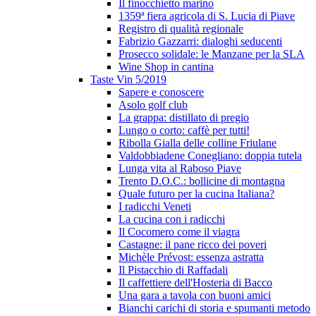
Il finocchietto marino
1359ª fiera agricola di S. Lucia di Piave
Registro di qualità regionale
Fabrizio Gazzarri: dialoghi seducenti
Prosecco solidale: le Manzane per la SLA
Wine Shop in cantina
Taste Vin 5/2019
Sapere e conoscere
Asolo golf club
La grappa: distillato di pregio
Lungo o corto: caffè per tutti!
Ribolla Gialla delle colline Friulane
Valdobbiadene Conegliano: doppia tutela
Lunga vita al Raboso Piave
Trento D.O.C.: bollicine di montagna
Quale futuro per la cucina Italiana?
I radicchi Veneti
La cucina con i radicchi
Il Cocomero come il viagra
Castagne: il pane ricco dei poveri
Michèle Prévost: essenza astratta
Il Pistacchio di Raffadali
Il caffettiere dell'Hosteria di Bacco
Una gara a tavola con buoni amici
Bianchi carichi di storia e spumanti metodo