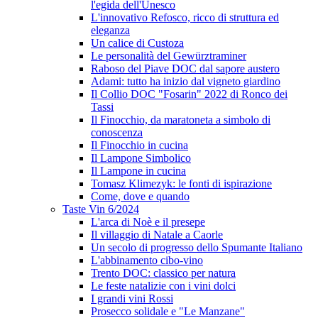
l'egida dell'Unesco
L'innovativo Refosco, ricco di struttura ed
eleganza
Un calice di Custoza
Le personalità del Gewürztraminer
Raboso del Piave DOC dal sapore austero
Adami: tutto ha inizio dal vigneto giardino
Il Collio DOC "Fosarin" 2022 di Ronco dei
Tassi
Il Finocchio, da maratoneta a simbolo di
conoscenza
Il Finocchio in cucina
Il Lampone Simbolico
Il Lampone in cucina
Tomasz Klimezyk: le fonti di ispirazione
Come, dove e quando
Taste Vin 6/2024
L'arca di Noè e il presepe
Il villaggio di Natale a Caorle
Un secolo di progresso dello Spumante Italiano
L'abbinamento cibo-vino
Trento DOC: classico per natura
Le feste natalizie con i vini dolci
I grandi vini Rossi
Prosecco solidale e "Le Manzane"