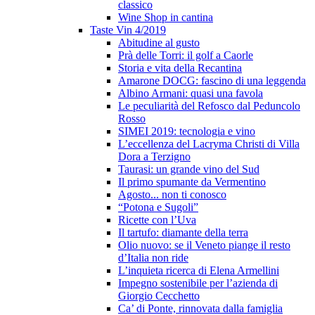
classico
Wine Shop in cantina
Taste Vin 4/2019
Abitudine al gusto
Prà delle Torri: il golf a Caorle
Storia e vita della Recantina
Amarone DOCG: fascino di una leggenda
Albino Armani: quasi una favola
Le peculiarità del Refosco dal Peduncolo
Rosso
SIMEI 2019: tecnologia e vino
L’eccellenza del Lacryma Christi di Villa
Dora a Terzigno
Taurasi: un grande vino del Sud
Il primo spumante da Vermentino
Agosto... non ti conosco
“Potona e Sugoli”
Ricette con l’Uva
Il tartufo: diamante della terra
Olio nuovo: se il Veneto piange il resto
d’Italia non ride
L’inquieta ricerca di Elena Armellini
Impegno sostenibile per l’azienda di
Giorgio Cecchetto
Ca’ di Ponte, rinnovata dalla famiglia