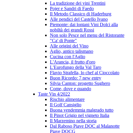
La tradizione dei vini Trentini
Pojer e Sandri di Faedo
Il Metodo Classico di Haderburg
Alle pendici del Castello Ivano
Piemonte: dai lontani Vini Dolci alla
nobiltà dei grandi Rossi
Non solo Pesce nel menu del Ristorante
"Ca' di Ponte"
Alle origini del Vino
Aglio, antico talismano
Cucina con l'Aglio
L'Arancia, il frutto d'oro
L'Eurofungo della Val Taro
Flavio Strafella, lo chef al Cioccolato
Buon Ricordo: 7 new entry
Silvia Canton: progetto Sughero
Come, dove e quando
Taste Vin 4/2022
Rischio alimentare
Il Golf Cansiglio
Buona vendemmia malgrado tutto
Il Pinot Grigio nel vigneto Italia
Il Marzemino nella storia
Dal Raboso Piave DOC al Malanotte
Piave DOCG