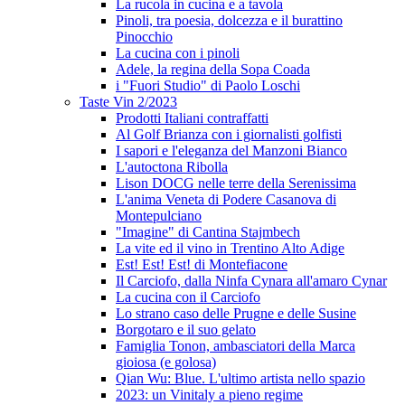
La rucola in cucina e a tavola
Pinoli, tra poesia, dolcezza e il burattino
Pinocchio
La cucina con i pinoli
Adele, la regina della Sopa Coada
i "Fuori Studio" di Paolo Loschi
Taste Vin 2/2023
Prodotti Italiani contraffatti
Al Golf Brianza con i giornalisti golfisti
I sapori e l'eleganza del Manzoni Bianco
L'autoctona Ribolla
Lison DOCG nelle terre della Serenissima
L'anima Veneta di Podere Casanova di
Montepulciano
"Imagine" di Cantina Stajmbech
La vite ed il vino in Trentino Alto Adige
Est! Est! Est! di Montefiacone
Il Carciofo, dalla Ninfa Cynara all'amaro Cynar
La cucina con il Carciofo
Lo strano caso delle Prugne e delle Susine
Borgotaro e il suo gelato
Famiglia Tonon, ambasciatori della Marca
gioiosa (e golosa)
Qian Wu: Blue. L'ultimo artista nello spazio
2023: un Vinitaly a pieno regime