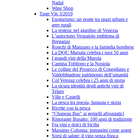
Nadal
Wine Shop
Taste Vin 3/2019
Enoturismo: un ponte tra spazi urbani e
aree rurali
La restera: nel giardino di Venezia
L’autoctono Vespaiolo emblema di
Breganze
Ronchi di Manzano e la famiglia borghese
La DOC Marsala celebra i suoi 50 anni
I grandi vini della Murola
Cantina Tobliono e la Nosiola
Le colline del Prosecco di Conegliano e
Valdobbiadene patrimonio dell’umanità
Col Vetoraz celebra i 25 anni di storia
La sicura identità degli antichi vini di
Telaro
Ville e Castelli
La pesca tra poesia, fantasia e storia
Ricette con la pesca
“Chapeau Bas” ai gemelli afroasiatici
Ristorante Busatto: 100 anni di tradizione
Fra vini e dolci di Sicilia
Massimo Colonna: immagini come sogni
Sorsi di salute: il vino senza frasca