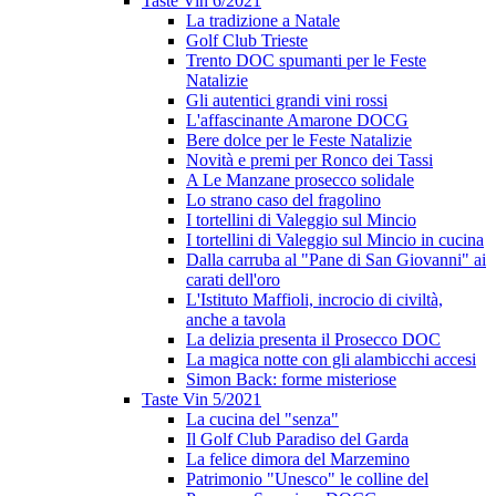
Taste Vin 6/2021
La tradizione a Natale
Golf Club Trieste
Trento DOC spumanti per le Feste
Natalizie
Gli autentici grandi vini rossi
L'affascinante Amarone DOCG
Bere dolce per le Feste Natalizie
Novità e premi per Ronco dei Tassi
A Le Manzane prosecco solidale
Lo strano caso del fragolino
I tortellini di Valeggio sul Mincio
I tortellini di Valeggio sul Mincio in cucina
Dalla carruba al "Pane di San Giovanni" ai
carati dell'oro
L'Istituto Maffioli, incrocio di civiltà,
anche a tavola
La delizia presenta il Prosecco DOC
La magica notte con gli alambicchi accesi
Simon Back: forme misteriose
Taste Vin 5/2021
La cucina del "senza"
Il Golf Club Paradiso del Garda
La felice dimora del Marzemino
Patrimonio "Unesco" le colline del