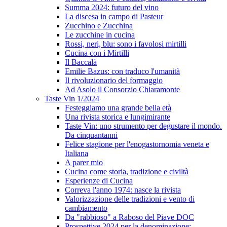
Summa 2024: futuro del vino
La discesa in campo di Pasteur
Zucchino e Zucchina
Le zucchine in cucina
Rossi, neri, blu: sono i favolosi mirtilli
Cucina con i Mirtilli
Il Baccalà
Emilie Bazus: con traduco l'umanità
Il rivoluzionario del formaggio
Ad Asolo il Consorzio Chiaramonte
Taste Vin 1/2024
Festeggiamo una grande bella età
Una rivista storica e lungimirante
Taste Vin: uno strumento per degustare il mondo.
Da cinquantanni
Felice stagione per l'enogastornomia veneta e
Italiana
A parer mio
Cucina come storia, tradizione e civiltà
Esperienze di Cucina
Correva l'anno 1974: nasce la rivista
Valorizzazione delle tradizioni e vento di
cambiamento
Da "rabbioso" a Raboso del Piave DOC
Prospettive 2024 per la denominazione: