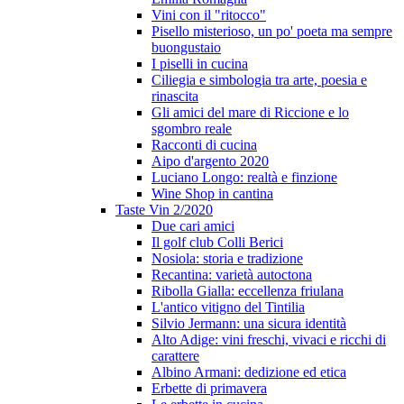
Vini con il "ritocco"
Pisello misterioso, un po' poeta ma sempre
buongustaio
I piselli in cucina
Ciliegia e simbologia tra arte, poesia e
rinascita
Gli amici del mare di Riccione e lo
sgombro reale
Racconti di cucina
Aipo d'argento 2020
Luciano Longo: realtà e finzione
Wine Shop in cantina
Taste Vin 2/2020
Due cari amici
Il golf club Colli Berici
Nosiola: storia e tradizione
Recantina: varietà autoctona
Ribolla Gialla: eccellenza friulana
L'antico vitigno del Tintilia
Silvio Jermann: una sicura identità
Alto Adige: vini freschi, vivaci e ricchi di
carattere
Albino Armani: dedizione ed etica
Erbette di primavera