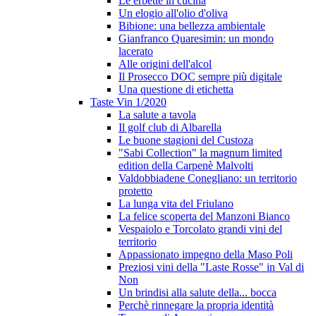
Le erbette in cucina
Un elogio all'olio d'oliva
Bibione: una bellezza ambientale
Gianfranco Quaresimin: un mondo
lacerato
Alle origini dell'alcol
Il Prosecco DOC sempre più digitale
Una questione di etichetta
Taste Vin 1/2020
La salute a tavola
Il golf club di Albarella
Le buone stagioni del Custoza
"Sabi Collection" la magnum limited
edition della Carpenè Malvolti
Valdobbiadene Conegliano: un territorio
protetto
La lunga vita del Friulano
La felice scoperta del Manzoni Bianco
Vespaiolo e Torcolato grandi vini del
territorio
Appassionato impegno della Maso Poli
Preziosi vini della "Laste Rosse" in Val di
Non
Un brindisi alla salute della... bocca
Perchè rinnegare la propria identità