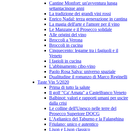
Cantine Monfort: un'avventura lunga
settantacinque anni
La tradizione dei grandi vini rossi
Enrico Nadal: terza generazione in cantina
La magia dell'arte e l'amore per il vino
Le Manzane e il Prosecco solidale
Alle origini del vino
Broccoli a Verona
Broccoli in cucina
Cinquecento: legame tra i fagiuoli e il
Veneto
I fagioli in cucina
L'abbinamento cibo-vino
Paolo Rosa Salva: universo spaziale
Dualitudine il romanzo di Marco Reginelli
Taste Vin 5/2020
Prima di tutto la salute
Il golf "Ca' Amata" a Castelfranco Veneto
Balbinot: valori e rapporti umani per uscire
dalla crisi
Le colline dell'Unesco nelle terre del
Prosecco Superiore DOCG
L'Aglianico del Taburno e la Falanghina
Friulano: unico e autentico
Lison e Lison classico