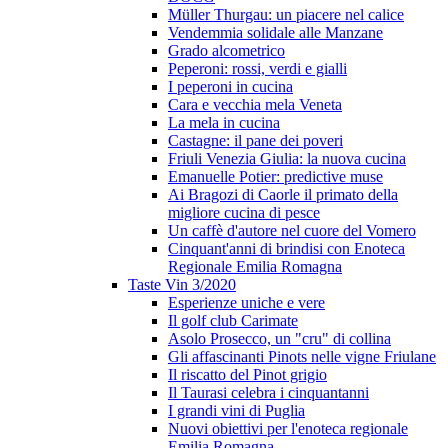
Müller Thurgau: un piacere nel calice
Vendemmia solidale alle Manzane
Grado alcometrico
Peperoni: rossi, verdi e gialli
I peperoni in cucina
Cara e vecchia mela Veneta
La mela in cucina
Castagne: il pane dei poveri
Friuli Venezia Giulia: la nuova cucina
Emanuelle Potier: predictive muse
Ai Bragozi di Caorle il primato della
migliore cucina di pesce
Un caffè d'autore nel cuore del Vomero
Cinquant'anni di brindisi con Enoteca
Regionale Emilia Romagna
Taste Vin 3/2020
Esperienze uniche e vere
Il golf club Carimate
Asolo Prosecco, un "cru" di collina
Gli affascinanti Pinots nelle vigne Friulane
Il riscatto del Pinot grigio
Il Taurasi celebra i cinquantanni
I grandi vini di Puglia
Nuovi obiettivi per l'enoteca regionale
Emilia Romagna