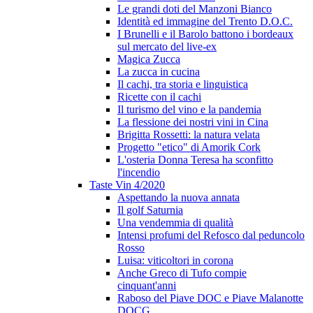
Le grandi doti del Manzoni Bianco
Identità ed immagine del Trento D.O.C.
I Brunelli e il Barolo battono i bordeaux
sul mercato del live-ex
Magica Zucca
La zucca in cucina
Il cachi, tra storia e linguistica
Ricette con il cachi
Il turismo del vino e la pandemia
La flessione dei nostri vini in Cina
Brigitta Rossetti: la natura velata
Progetto "etico" di Amorik Cork
L'osteria Donna Teresa ha sconfitto
l'incendio
Taste Vin 4/2020
Aspettando la nuova annata
Il golf Saturnia
Una vendemmia di qualità
Intensi profumi del Refosco dal peduncolo
Rosso
Luisa: viticoltori in corona
Anche Greco di Tufo compie
cinquant'anni
Raboso del Piave DOC e Piave Malanotte
DOCG