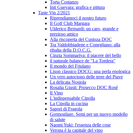
Torta Costanzo
Inti Guevara: grafica e pittura
Taste Vin 2/2021
Riprendiamoci il nostro futuro
Il Golf Club Margara
Ulderico Bernardi: un caro, grande e
prezioso amico
Alla riscoperta del Custoza DOC
Tra Valdobbiadene e Conegliano: alla
ribalta della D.O.C.G.
Cinzia Sommariva: il piacere del bello
il naturale balance de "La Tordera"
Il mondo del Friulano
Lison classico DOCG: una perla enologica
Un vero autoctono delle terre del Piave
La delicata Nosiola
Rosalia Giusti: Prosecco DOC Rosè
Il Vino
L'indispensabile Cipolla
La Cipolla in cucina
Sapori di Fragola
Germogliare. Semi per un nuovo modello
di salute
Naomi Yuki: l'essenza delle cose
Verona è la capitale del vino