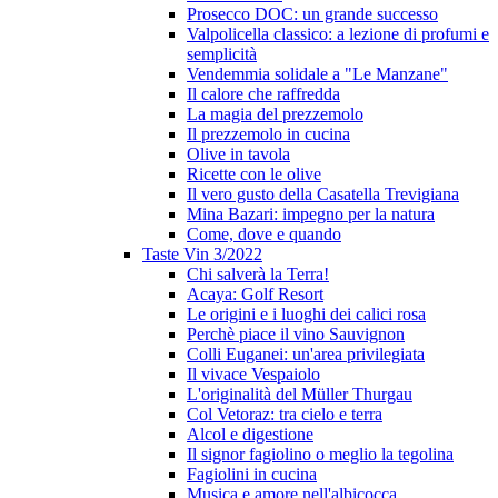
Prosecco DOC: un grande successo
Valpolicella classico: a lezione di profumi e
semplicità
Vendemmia solidale a "Le Manzane"
Il calore che raffredda
La magia del prezzemolo
Il prezzemolo in cucina
Olive in tavola
Ricette con le olive
Il vero gusto della Casatella Trevigiana
Mina Bazari: impegno per la natura
Come, dove e quando
Taste Vin 3/2022
Chi salverà la Terra!
Acaya: Golf Resort
Le origini e i luoghi dei calici rosa
Perchè piace il vino Sauvignon
Colli Euganei: un'area privilegiata
Il vivace Vespaiolo
L'originalità del Müller Thurgau
Col Vetoraz: tra cielo e terra
Alcol e digestione
Il signor fagiolino o meglio la tegolina
Fagiolini in cucina
Musica e amore nell'albicocca