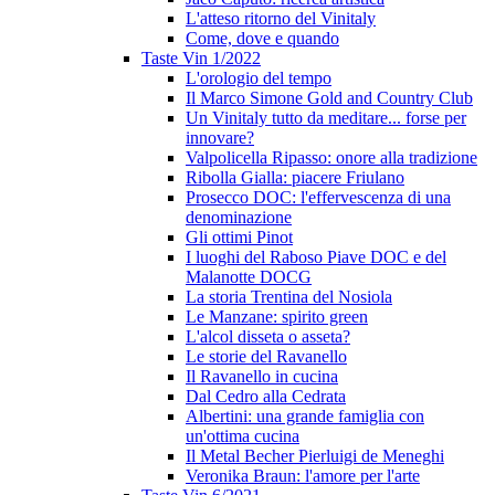
L'atteso ritorno del Vinitaly
Come, dove e quando
Taste Vin 1/2022
L'orologio del tempo
Il Marco Simone Gold and Country Club
Un Vinitaly tutto da meditare... forse per
innovare?
Valpolicella Ripasso: onore alla tradizione
Ribolla Gialla: piacere Friulano
Prosecco DOC: l'effervescenza di una
denominazione
Gli ottimi Pinot
I luoghi del Raboso Piave DOC e del
Malanotte DOCG
La storia Trentina del Nosiola
Le Manzane: spirito green
L'alcol disseta o asseta?
Le storie del Ravanello
Il Ravanello in cucina
Dal Cedro alla Cedrata
Albertini: una grande famiglia con
un'ottima cucina
Il Metal Becher Pierluigi de Meneghi
Veronika Braun: l'amore per l'arte