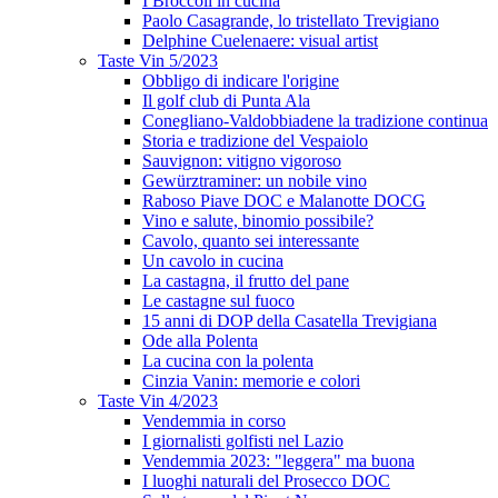
I Broccoli in cucina
Paolo Casagrande, lo tristellato Trevigiano
Delphine Cuelenaere: visual artist
Taste Vin 5/2023
Obbligo di indicare l'origine
Il golf club di Punta Ala
Conegliano-Valdobbiadene la tradizione continua
Storia e tradizione del Vespaiolo
Sauvignon: vitigno vigoroso
Gewürztraminer: un nobile vino
Raboso Piave DOC e Malanotte DOCG
Vino e salute, binomio possibile?
Cavolo, quanto sei interessante
Un cavolo in cucina
La castagna, il frutto del pane
Le castagne sul fuoco
15 anni di DOP della Casatella Trevigiana
Ode alla Polenta
La cucina con la polenta
Cinzia Vanin: memorie e colori
Taste Vin 4/2023
Vendemmia in corso
I giornalisti golfisti nel Lazio
Vendemmia 2023: "leggera" ma buona
I luoghi naturali del Prosecco DOC