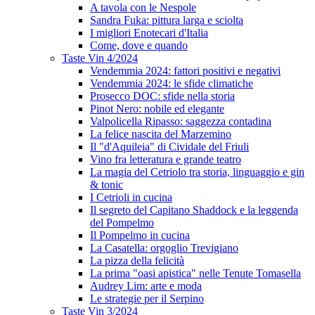
A tavola con le Nespole
Sandra Fuka: pittura larga e sciolta
I migliori Enotecari d'Italia
Come, dove e quando
Taste Vin 4/2024
Vendemmia 2024: fattori positivi e negativi
Vendemmia 2024: le sfide climatiche
Prosecco DOC: sfide nella storia
Pinot Nero: nobile ed elegante
Valpolicella Ripasso: saggezza contadina
La felice nascita del Marzemino
Il "d'Aquileia" di Cividale del Friuli
Vino fra letteratura e grande teatro
La magia del Cetriolo tra storia, linguaggio e gin
& tonic
I Cetrioli in cucina
Il segreto del Capitano Shaddock e la leggenda
del Pompelmo
Il Pompelmo in cucina
La Casatella: orgoglio Trevigiano
La pizza della felicità
La prima "oasi apistica" nelle Tenute Tomasella
Audrey Lim: arte e moda
Le strategie per il Serpino
Taste Vin 3/2024