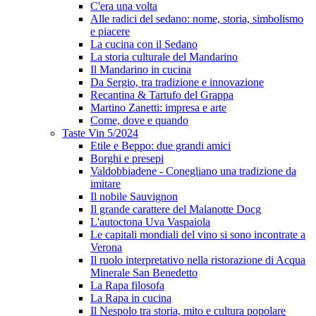
C'era una volta
Alle radici del sedano: nome, storia, simbolismo
e piacere
La cucina con il Sedano
La storia culturale del Mandarino
Il Mandarino in cucina
Da Sergio, tra tradizione e innovazione
Recantina & Tartufo del Grappa
Martino Zanetti: impresa e arte
Come, dove e quando
Taste Vin 5/2024
Etile e Beppo: due grandi amici
Borghi e presepi
Valdobbiadene - Conegliano una tradizione da
imitare
Il nobile Sauvignon
Il grande carattere del Malanotte Docg
L'autoctona Uva Vaspaiola
Le capitali mondiali del vino si sono incontrate a
Verona
Il ruolo interpretativo nella ristorazione di Acqua
Minerale San Benedetto
La Rapa filosofa
La Rapa in cucina
Il Nespolo tra storia, mito e cultura popolare