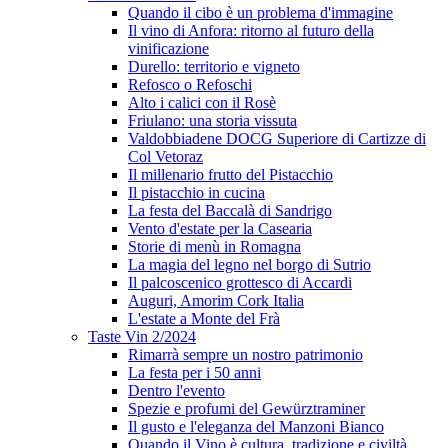
Quando il cibo è un problema d'immagine
Il vino di Anfora: ritorno al futuro della
vinificazione
Durello: territorio e vigneto
Refosco o Refoschi
Alto i calici con il Rosè
Friulano: una storia vissuta
Valdobbiadene DOCG Superiore di Cartizze di
Col Vetoraz
Il millenario frutto del Pistacchio
Il pistacchio in cucina
La festa del Baccalà di Sandrigo
Vento d'estate per la Casearia
Storie di menù in Romagna
La magia del legno nel borgo di Sutrio
Il palcoscenico grottesco di Accardi
Auguri, Amorim Cork Italia
L'estate a Monte del Frà
Taste Vin 2/2024
Rimarrà sempre un nostro patrimonio
La festa per i 50 anni
Dentro l'evento
Spezie e profumi del Gewürztraminer
Il gusto e l'eleganza del Manzoni Bianco
Quando il Vino è cultura, tradizione e civiltà