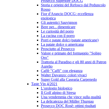
Prosecco Superiore DOCG
Storia e origini del Refosco dal Peduncolo
Rosso
Fior d'Arancio DOCG: eccellenza
enologica
Gli autentici Sauvignon
Bere per... dimenticare
Le curiosità del porro
La cucina con il porro
Porri e patate dolci (patate americane)
La patate dolce o americana
Prosciutto al Prosecco
Valore e primato del formaggio "Soligo
Oro"
Trattoria al Paradiso e gli 80 anni di Patron
Aurelio
Caffè "Caffi" con eleganza
Walter Davanzo: colori vivaci
Super Gold alla Casearia Carpenedo
Taste Vin 4/2021
L'orologio biologico
Il Golf alpino di Stresa
Una vendemmia che vince sulla qualità
La delicatezza del Müller Thurgau
Prosecco DOC Rosè: ottimi risultati