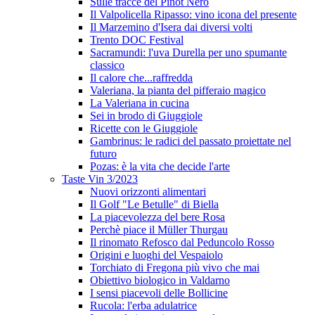
Sulle tracce del Pinot Nero
Il Valpolicella Ripasso: vino icona del presente
Il Marzemino d'Isera dai diversi volti
Trento DOC Festival
Sacramundi: l'uva Durella per uno spumante
classico
Il calore che...raffredda
Valeriana, la pianta del pifferaio magico
La Valeriana in cucina
Sei in brodo di Giuggiole
Ricette con le Giuggiole
Gambrinus: le radici del passato proiettate nel
futuro
Pozas: è la vita che decide l'arte
Taste Vin 3/2023
Nuovi orizzonti alimentari
Il Golf "Le Betulle" di Biella
La piacevolezza del bere Rosa
Perchè piace il Müller Thurgau
Il rinomato Refosco dal Peduncolo Rosso
Origini e luoghi del Vespaiolo
Torchiato di Fregona più vivo che mai
Obiettivo biologico in Valdarno
I sensi piacevoli delle Bollicine
Rucola: l'erba adulatrice