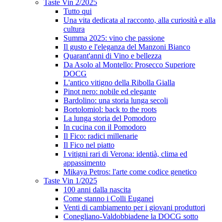
Taste Vin 2/2025
Tutto qui
Una vita dedicata al racconto, alla curiosità e alla
cultura
Summa 2025: vino che passione
Il gusto e l'eleganza del Manzoni Bianco
Quarant'anni di Vino e bellezza
Da Asolo al Montello: Prosecco Superiore
DOCG
L'antico vitigno della Ribolla Gialla
Pinot nero: nobile ed elegante
Bardolino: una storia lunga secoli
Bortolomiol: back to the roots
La lunga storia del Pomodoro
In cucina con il Pomodoro
Il Fico: radici millenarie
Il Fico nel piatto
I vitigni rari di Verona: identià, clima ed
appassimento
Mikaya Petros: l'arte come codice genetico
Taste Vin 1/2025
100 anni dalla nascita
Come stanno i Colli Euganei
Venti di cambiamento per i giovani produttori
Conegliano-Valdobbiadene la DOCG sotto