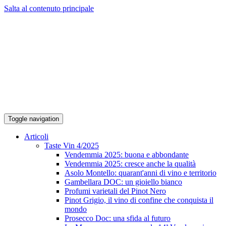
Salta al contenuto principale
Toggle navigation
Articoli
Taste Vin 4/2025
Vendemmia 2025: buona e abbondante
Vendemmia 2025: cresce anche la qualità
Asolo Montello: quarant'anni di vino e territorio
Gambellara DOC: un gioiello bianco
Profumi varietali del Pinot Nero
Pinot Grigio, il vino di confine che conquista il
mondo
Prosecco Doc: una sfida al futuro