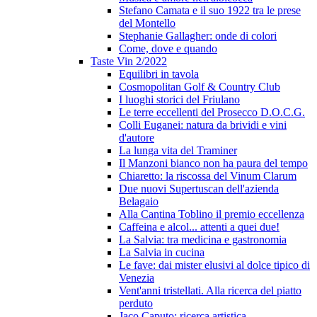
Stefano Camata e il suo 1922 tra le prese
del Montello
Stephanie Gallagher: onde di colori
Come, dove e quando
Taste Vin 2/2022
Equilibri in tavola
Cosmopolitan Golf & Country Club
I luoghi storici del Friulano
Le terre eccellenti del Prosecco D.O.C.G.
Colli Euganei: natura da brividi e vini
d'autore
La lunga vita del Traminer
Il Manzoni bianco non ha paura del tempo
Chiaretto: la riscossa del Vinum Clarum
Due nuovi Supertuscan dell'azienda
Belagaio
Alla Cantina Toblino il premio eccellenza
Caffeina e alcol... attenti a quei due!
La Salvia: tra medicina e gastronomia
La Salvia in cucina
Le fave: dai mister elusivi al dolce tipico di
Venezia
Vent'anni tristellati. Alla ricerca del piatto
perduto
Jaco Caputo: ricerca artistica