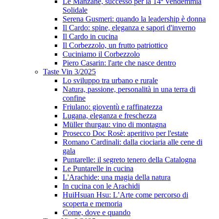
Le Manzane, successo per la 14ª Vendemmia
Solidale
Serena Gusmeri: quando la leadership è donna
Il Cardo: spine, eleganza e sapori d'inverno
Il Cardo in cucina
Il Corbezzolo, un frutto patriottico
Cuciniamo il Corbezzolo
Piero Casarin: l'arte che nasce dentro
Taste Vin 3/2025
Lo sviluppo tra urbano e rurale
Natura, passione, personalità in una terra di
confine
Friulano: gioventù e raffinatezza
Lugana, eleganza e freschezza
Müller thurgau: vino di montagna
Prosecco Doc Rosè: aperitivo per l'estate
Romano Cardinali: dalla ciociaria alle cene di
gala
Puntarelle: il segreto tenero della Catalogna
Le Puntarelle in cucina
L'Arachide: una magia della natura
In cucina con le Arachidi
HuiHsuan Hsu: L’Arte come percorso di
scoperta e memoria
Come, dove e quando