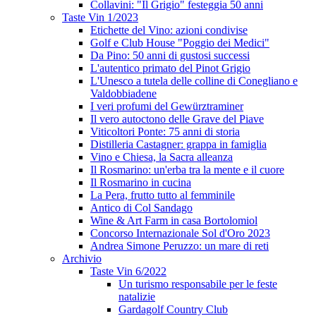
Collavini: "Il Grigio" festeggia 50 anni
Taste Vin 1/2023
Etichette del Vino: azioni condivise
Golf e Club House "Poggio dei Medici"
Da Pino: 50 anni di gustosi successi
L'autentico primato del Pinot Grigio
L'Unesco a tutela delle colline di Conegliano e
Valdobbiadene
I veri profumi del Gewürztraminer
Il vero autoctono delle Grave del Piave
Viticoltori Ponte: 75 anni di storia
Distilleria Castagner: grappa in famiglia
Vino e Chiesa, la Sacra alleanza
Il Rosmarino: un'erba tra la mente e il cuore
Il Rosmarino in cucina
La Pera, frutto tutto al femminile
Antico di Col Sandago
Wine & Art Farm in casa Bortolomiol
Concorso Internazionale Sol d'Oro 2023
Andrea Simone Peruzzo: un mare di reti
Archivio
Taste Vin 6/2022
Un turismo responsabile per le feste
natalizie
Gardagolf Country Club