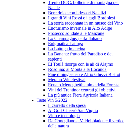
Trento DOC: bollicine di montagna per
Natale
Bere dolce con i dessert Natalizi
I grandi Vini Rossi e i tagli Bordolesi
La storia raccontata in un museo del Vino
Enoturismo invernale in Alto Adige
Prosecco solidale a le Manzane
Lo Champagne, parla Italiano
Enigmatica Lattuga
La Lattuga in cucina
La Banana: frutto del Paradiso e dei
sapienti
El Toulà risorge con le ali di Alajmo
Rosolina: al Monta alla Locanda
Fine dining senso e Alfio Ghezzi Bistrot
Merano Winefestival
Renato Meneghetti: anime della Foresta
Vini del Trentino: centrati gli obiettivi
La più antica Fiera Agricola Italiana
Taste Vin 5/2022
Il carrello della spesa
Al Golf Chervò San Vigilio
Vino e tecnologia
Da Conegliano a Valdobbiadene: il vertice
della natura