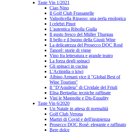
Taste Vin 1/2021
Ciao Nino
Il Golf Club Frassanelle
Valpolicella Ripasso: una perla enologica
I celebri Pinot
L'autentica Ribolla Gialla
Il gusto fresco del Müller Thurgau
Il bello e il buono della Giusti Wine
La delicatezza del Prosecco DOC Rosè
Tanorè: storie di vigne
Vino fra letteratura e grande teatro
La forza degli spinaci
Gli spinaci in cucina
L'Actinidia o kiwi
Albino Armani vice il "Global Best of
Wine Tourism"
Il "D'Aquileia" di Cividale del Friuli
Elisa Bertaglia: tecniche raffinate
Vini le Magnolie e Dis-Equality
Taste Vin 6/2020
Un Natale in attesa di normalità
Golf Club Verona
Martiri di Covid e dell'insipienza
Prosecco DOC Rosè: elegante e raffinato
Bere dolce