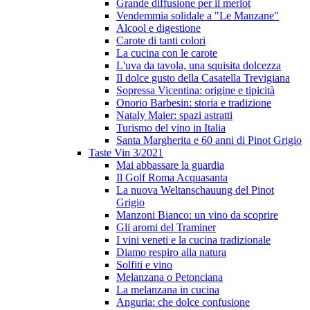
Grande diffusione per il merlot
Vendemmia solidale a "Le Manzane"
Alcool e digestione
Carote di tanti colori
La cucina con le carote
L'uva da tavola, una squisita dolcezza
Il dolce gusto della Casatella Trevigiana
Sopressa Vicentina: origine e tipicità
Onorio Barbesin: storia e tradizione
Nataly Maier: spazi astratti
Turismo del vino in Italia
Santa Margherita e 60 anni di Pinot Grigio
Taste Vin 3/2021
Mai abbassare la guardia
Il Golf Roma Acquasanta
La nuova Weltanschauung del Pinot
Grigio
Manzoni Bianco: un vino da scoprire
Gli aromi del Traminer
I vini veneti e la cucina tradizionale
Diamo respiro alla natura
Solfiti e vino
Melanzana o Petonciana
La melanzana in cucina
Anguria: che dolce confusione