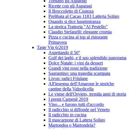
Tornano gli Asparagi
Ricette con gli Asparagi
Il Broccoletto di Custoza
Prelibata al Cacao 1183 Latteria Soligo
Quando si dice lungimiranza
La storica Trattoria "Al Pestello"
Claudio Stefanelli: elegante cromia
Pizza e cucina al top al ristorante
Primavera
Taste Vin 6/2019
Aspettando il 50°
Golf dei laghi, e il suo splendido panorama
Dolce Natale: i vini da dessert
Grandi vini rossi nella tradizione
Sagrantino: una tragedia scampata
Livon: radici Friulane
All'insegna dell'Amarone le storiche
cantine della Valpolicella
Le vigne dell'Orvieto, tremila anni di storia
I premi Carpenè 2019
Vino... e furono tutti d'accordo
Il radicchio si diffonde nel Veneto
Il radicchio in cucina
Il mascarpone di Lattera Soligo
Martondea o Martondela?