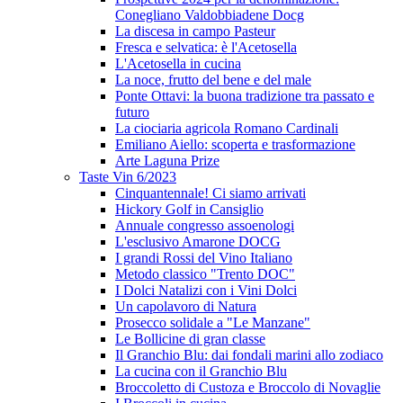
Conegliano Valdobbiadene Docg
La discesa in campo Pasteur
Fresca e selvatica: è l'Acetosella
L'Acetosella in cucina
La noce, frutto del bene e del male
Ponte Ottavi: la buona tradizione tra passato e
futuro
La ciociaria agricola Romano Cardinali
Emiliano Aiello: scoperta e trasformazione
Arte Laguna Prize
Taste Vin 6/2023
Cinquantennale! Ci siamo arrivati
Hickory Golf in Cansiglio
Annuale congresso assoenologi
L'esclusivo Amarone DOCG
I grandi Rossi del Vino Italiano
Metodo classico "Trento DOC"
I Dolci Natalizi con i Vini Dolci
Un capolavoro di Natura
Prosecco solidale a "Le Manzane"
Le Bollicine di gran classe
Il Granchio Blu: dai fondali marini allo zodiaco
La cucina con il Granchio Blu
Broccoletto di Custoza e Broccolo di Novaglie