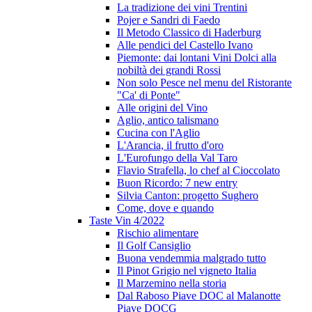
La tradizione dei vini Trentini
Pojer e Sandri di Faedo
Il Metodo Classico di Haderburg
Alle pendici del Castello Ivano
Piemonte: dai lontani Vini Dolci alla
nobiltà dei grandi Rossi
Non solo Pesce nel menu del Ristorante
"Ca' di Ponte"
Alle origini del Vino
Aglio, antico talismano
Cucina con l'Aglio
L'Arancia, il frutto d'oro
L'Eurofungo della Val Taro
Flavio Strafella, lo chef al Cioccolato
Buon Ricordo: 7 new entry
Silvia Canton: progetto Sughero
Come, dove e quando
Taste Vin 4/2022
Rischio alimentare
Il Golf Cansiglio
Buona vendemmia malgrado tutto
Il Pinot Grigio nel vigneto Italia
Il Marzemino nella storia
Dal Raboso Piave DOC al Malanotte
Piave DOCG