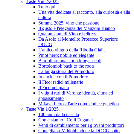
Taste Vin 2/2025
Tutto qui
Una vita dedicata al racconto, alla curiosità e alla
cultura
Summa 2025: vino che passione
Il gusto e l'eleganza del Manzoni Bianco
Quarant'anni di Vino e bellezza
Da Asolo al Montello: Prosecco Superiore
DOCG
L'antico vitigno della Ribolla Gialla
Pinot nero: nobile ed elegante
Bardolino: una storia lunga secoli
Bortolomiol: back to the roots
La lunga storia del Pomodoro
In cucina con il Pomodoro
Il Fico: radici millenarie
Il Fico nel piatto
I vitigni rari di Verona: identià, clima ed
appassimento
Mikaya Petros: l'arte come codice genetico
Taste Vin 1/2025
100 anni dalla nascita
Come stanno i Colli Euganei
Venti di cambiamento per i giovani produttori
Conegliano-Valdobbiadene la DOCG sotto