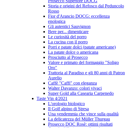
Prosecco Superiore DOCG
Storia e origini del Refosco dal Peduncolo
Rosso
Fior d'Arancio DOCG: eccellenza
enologica
Gli autentici Sauvignon
Bere per... dimenticare
Le curiosità del porro
La cucina con il porro
Porri e patate dolci (patate americane)
La patate dolce o americana
Prosciutto al Prosecco
Valore e primato del formaggio "Soligo
Oro"
Trattoria al Paradiso e gli 80 anni di Patron
Aurelio
Caffè "Caffi" con eleganza
Walter Davanzo: colori vivaci
Super Gold alla Casearia Carpenedo
Taste Vin 4/2021
L'orologio biologico
Il Golf alpino di Stresa
Una vendemmia che vince sulla qualità
La delicatezza del Müller Thurgau
Prosecco DOC Rosè: ottimi risultati