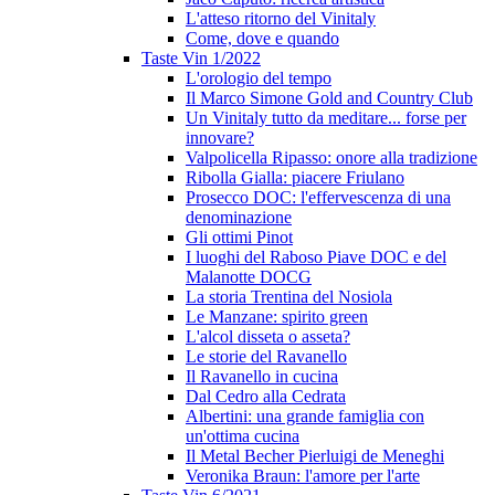
L'atteso ritorno del Vinitaly
Come, dove e quando
Taste Vin 1/2022
L'orologio del tempo
Il Marco Simone Gold and Country Club
Un Vinitaly tutto da meditare... forse per
innovare?
Valpolicella Ripasso: onore alla tradizione
Ribolla Gialla: piacere Friulano
Prosecco DOC: l'effervescenza di una
denominazione
Gli ottimi Pinot
I luoghi del Raboso Piave DOC e del
Malanotte DOCG
La storia Trentina del Nosiola
Le Manzane: spirito green
L'alcol disseta o asseta?
Le storie del Ravanello
Il Ravanello in cucina
Dal Cedro alla Cedrata
Albertini: una grande famiglia con
un'ottima cucina
Il Metal Becher Pierluigi de Meneghi
Veronika Braun: l'amore per l'arte