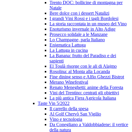
Trento DOC: bollicine di montagna per
Natale
Bere dolce con i dessert Natalizi
I grandi Vini Rossi e i tagli Bordolesi
La storia raccontata in un museo del Vino
Enoturismo invernale in Alto Adige
Prosecco solidale a le Manzane
Lo Champagne, parla Italiano
Enigmatica Lattuga
La Lattuga in cucina
La Banana: frutto del Paradiso e dei
sapienti
El Toulà risorge con le ali di Alajmo
Rosolina: al Monta alla Locanda
Fine dining senso e Alfio Ghezzi Bistrot
Merano Winefestival
Renato Meneghetti: anime della Foresta
Vini del Trentino: centrati gli obiettivi
La più antica Fiera Agricola Italiana
Taste Vin 5/2022
Il carrello della spesa
Al Golf Chervò San Vigilio
Vino e tecnologia
Da Conegliano a Valdobbiadene: il vertice
della natura