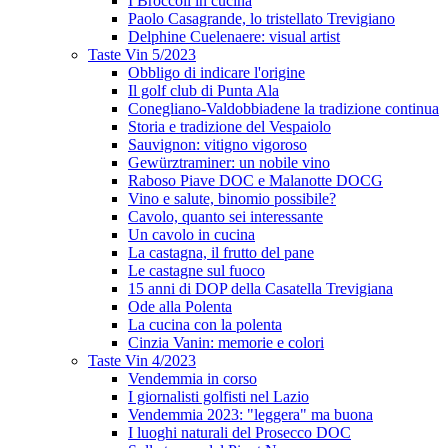
I Broccoli in cucina
Paolo Casagrande, lo tristellato Trevigiano
Delphine Cuelenaere: visual artist
Taste Vin 5/2023
Obbligo di indicare l'origine
Il golf club di Punta Ala
Conegliano-Valdobbiadene la tradizione continua
Storia e tradizione del Vespaiolo
Sauvignon: vitigno vigoroso
Gewürztraminer: un nobile vino
Raboso Piave DOC e Malanotte DOCG
Vino e salute, binomio possibile?
Cavolo, quanto sei interessante
Un cavolo in cucina
La castagna, il frutto del pane
Le castagne sul fuoco
15 anni di DOP della Casatella Trevigiana
Ode alla Polenta
La cucina con la polenta
Cinzia Vanin: memorie e colori
Taste Vin 4/2023
Vendemmia in corso
I giornalisti golfisti nel Lazio
Vendemmia 2023: "leggera" ma buona
I luoghi naturali del Prosecco DOC