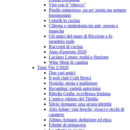
Vini con il "ritocco"
Pisello misterioso, un po' poeta ma sempre
buongustaio
I piselli in cucina
Ciliegia e simbologia tra arte, poesia e
rinascita
Gli amici del mare di Riccione e lo
sgombro reale
Racconti di cucina
Aipo d'argento 2020
Luciano Longo: realtà e finzione
Wine Shop in cantina
Taste Vin 2/2020
Due cari amici
Il golf club Colli Berici
Nosiola: storia e tradizione
Recantina: varietà autoctona
Ribolla Gialla: eccellenza friulana
L'antico vitigno del Tintilia
Silvio Jermann: una sicura identità
Alto Adige: vini freschi, vivaci e ricchi di
carattere
Albino Armani: dedizione ed etica
Erbette di primavera