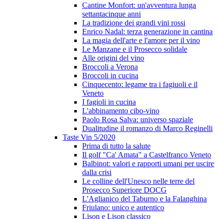
Cantine Monfort: un'avventura lunga
settantacinque anni
La tradizione dei grandi vini rossi
Enrico Nadal: terza generazione in cantina
La magia dell'arte e l'amore per il vino
Le Manzane e il Prosecco solidale
Alle origini del vino
Broccoli a Verona
Broccoli in cucina
Cinquecento: legame tra i fagiuoli e il
Veneto
I fagioli in cucina
L'abbinamento cibo-vino
Paolo Rosa Salva: universo spaziale
Dualitudine il romanzo di Marco Reginelli
Taste Vin 5/2020
Prima di tutto la salute
Il golf "Ca' Amata" a Castelfranco Veneto
Balbinot: valori e rapporti umani per uscire
dalla crisi
Le colline dell'Unesco nelle terre del
Prosecco Superiore DOCG
L'Aglianico del Taburno e la Falanghina
Friulano: unico e autentico
Lison e Lison classico