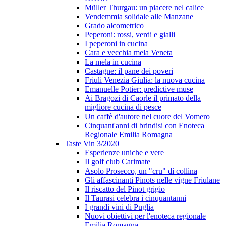
Müller Thurgau: un piacere nel calice
Vendemmia solidale alle Manzane
Grado alcometrico
Peperoni: rossi, verdi e gialli
I peperoni in cucina
Cara e vecchia mela Veneta
La mela in cucina
Castagne: il pane dei poveri
Friuli Venezia Giulia: la nuova cucina
Emanuelle Potier: predictive muse
Ai Bragozi di Caorle il primato della
migliore cucina di pesce
Un caffè d'autore nel cuore del Vomero
Cinquant'anni di brindisi con Enoteca
Regionale Emilia Romagna
Taste Vin 3/2020
Esperienze uniche e vere
Il golf club Carimate
Asolo Prosecco, un "cru" di collina
Gli affascinanti Pinots nelle vigne Friulane
Il riscatto del Pinot grigio
Il Taurasi celebra i cinquantanni
I grandi vini di Puglia
Nuovi obiettivi per l'enoteca regionale
Emilia Romagna