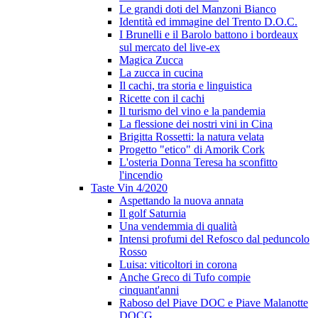
Le grandi doti del Manzoni Bianco
Identità ed immagine del Trento D.O.C.
I Brunelli e il Barolo battono i bordeaux
sul mercato del live-ex
Magica Zucca
La zucca in cucina
Il cachi, tra storia e linguistica
Ricette con il cachi
Il turismo del vino e la pandemia
La flessione dei nostri vini in Cina
Brigitta Rossetti: la natura velata
Progetto "etico" di Amorik Cork
L'osteria Donna Teresa ha sconfitto
l'incendio
Taste Vin 4/2020
Aspettando la nuova annata
Il golf Saturnia
Una vendemmia di qualità
Intensi profumi del Refosco dal peduncolo
Rosso
Luisa: viticoltori in corona
Anche Greco di Tufo compie
cinquant'anni
Raboso del Piave DOC e Piave Malanotte
DOCG