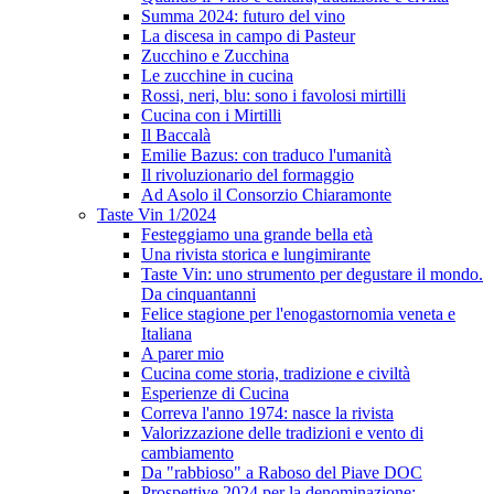
Summa 2024: futuro del vino
La discesa in campo di Pasteur
Zucchino e Zucchina
Le zucchine in cucina
Rossi, neri, blu: sono i favolosi mirtilli
Cucina con i Mirtilli
Il Baccalà
Emilie Bazus: con traduco l'umanità
Il rivoluzionario del formaggio
Ad Asolo il Consorzio Chiaramonte
Taste Vin 1/2024
Festeggiamo una grande bella età
Una rivista storica e lungimirante
Taste Vin: uno strumento per degustare il mondo.
Da cinquantanni
Felice stagione per l'enogastornomia veneta e
Italiana
A parer mio
Cucina come storia, tradizione e civiltà
Esperienze di Cucina
Correva l'anno 1974: nasce la rivista
Valorizzazione delle tradizioni e vento di
cambiamento
Da "rabbioso" a Raboso del Piave DOC
Prospettive 2024 per la denominazione: