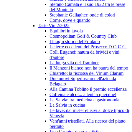
Stefano Camata e il suo 1922 tra le prese
del Montello
Stephanie Gallagher: onde di colori
Come, dove e quando
Taste Vin 2/2022
Equilibri in tavola
Cosmopolitan Golf & Country Club
I luoghi storici del Friulano
Le terre eccellenti del Prosecco D.O.C.G.
Colli Euganei: natura da brividi e vini
d'autore
La lunga vita del Traminer
Il Manzoni bianco non ha paura del tempo
Chiaretto: la riscossa del Vinum Clarum
Due nuovi Supertuscan dell'azienda
Belagaio
Alla Cantina Toblino il premio eccellenza
Caffeina e alcol... attenti a quei due!
La Salvia: tra medicina e gastronomia
La Salvia in cucina
Le fave: dai mister elusivi al dolce tipico di
Venezia
Vent'anni tristellati. Alla ricerca del piatto
perduto
Jaco Caputo: ricerca artistica