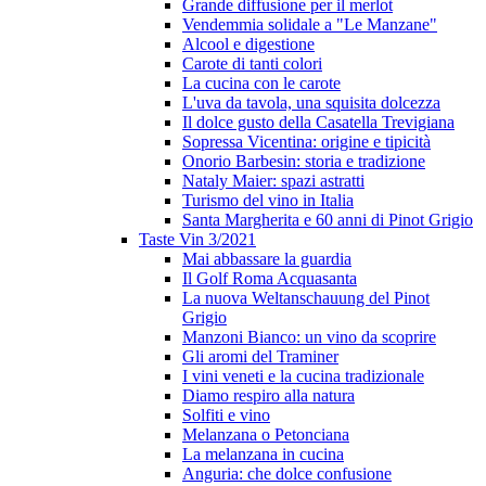
Grande diffusione per il merlot
Vendemmia solidale a "Le Manzane"
Alcool e digestione
Carote di tanti colori
La cucina con le carote
L'uva da tavola, una squisita dolcezza
Il dolce gusto della Casatella Trevigiana
Sopressa Vicentina: origine e tipicità
Onorio Barbesin: storia e tradizione
Nataly Maier: spazi astratti
Turismo del vino in Italia
Santa Margherita e 60 anni di Pinot Grigio
Taste Vin 3/2021
Mai abbassare la guardia
Il Golf Roma Acquasanta
La nuova Weltanschauung del Pinot
Grigio
Manzoni Bianco: un vino da scoprire
Gli aromi del Traminer
I vini veneti e la cucina tradizionale
Diamo respiro alla natura
Solfiti e vino
Melanzana o Petonciana
La melanzana in cucina
Anguria: che dolce confusione