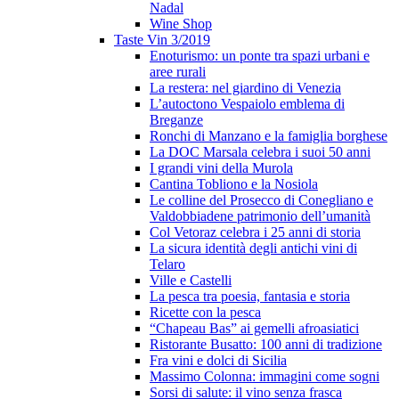
Nadal
Wine Shop
Taste Vin 3/2019
Enoturismo: un ponte tra spazi urbani e
aree rurali
La restera: nel giardino di Venezia
L’autoctono Vespaiolo emblema di
Breganze
Ronchi di Manzano e la famiglia borghese
La DOC Marsala celebra i suoi 50 anni
I grandi vini della Murola
Cantina Tobliono e la Nosiola
Le colline del Prosecco di Conegliano e
Valdobbiadene patrimonio dell’umanità
Col Vetoraz celebra i 25 anni di storia
La sicura identità degli antichi vini di
Telaro
Ville e Castelli
La pesca tra poesia, fantasia e storia
Ricette con la pesca
“Chapeau Bas” ai gemelli afroasiatici
Ristorante Busatto: 100 anni di tradizione
Fra vini e dolci di Sicilia
Massimo Colonna: immagini come sogni
Sorsi di salute: il vino senza frasca