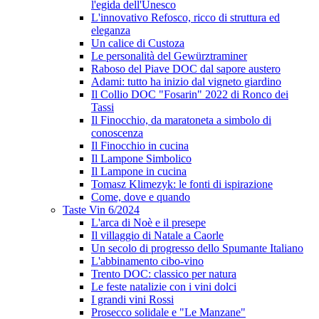
l'egida dell'Unesco
L'innovativo Refosco, ricco di struttura ed
eleganza
Un calice di Custoza
Le personalità del Gewürztraminer
Raboso del Piave DOC dal sapore austero
Adami: tutto ha inizio dal vigneto giardino
Il Collio DOC "Fosarin" 2022 di Ronco dei
Tassi
Il Finocchio, da maratoneta a simbolo di
conoscenza
Il Finocchio in cucina
Il Lampone Simbolico
Il Lampone in cucina
Tomasz Klimezyk: le fonti di ispirazione
Come, dove e quando
Taste Vin 6/2024
L'arca di Noè e il presepe
Il villaggio di Natale a Caorle
Un secolo di progresso dello Spumante Italiano
L'abbinamento cibo-vino
Trento DOC: classico per natura
Le feste natalizie con i vini dolci
I grandi vini Rossi
Prosecco solidale e "Le Manzane"