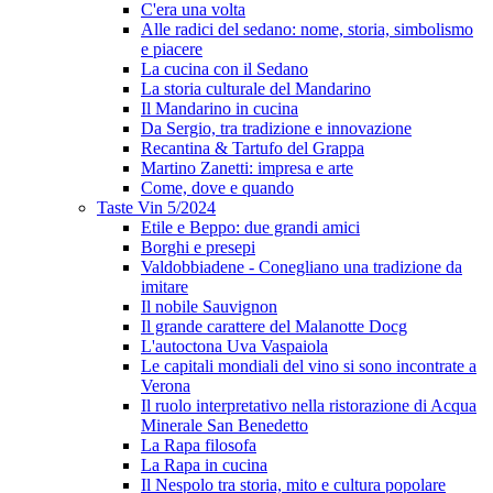
C'era una volta
Alle radici del sedano: nome, storia, simbolismo
e piacere
La cucina con il Sedano
La storia culturale del Mandarino
Il Mandarino in cucina
Da Sergio, tra tradizione e innovazione
Recantina & Tartufo del Grappa
Martino Zanetti: impresa e arte
Come, dove e quando
Taste Vin 5/2024
Etile e Beppo: due grandi amici
Borghi e presepi
Valdobbiadene - Conegliano una tradizione da
imitare
Il nobile Sauvignon
Il grande carattere del Malanotte Docg
L'autoctona Uva Vaspaiola
Le capitali mondiali del vino si sono incontrate a
Verona
Il ruolo interpretativo nella ristorazione di Acqua
Minerale San Benedetto
La Rapa filosofa
La Rapa in cucina
Il Nespolo tra storia, mito e cultura popolare