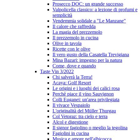
Prosecco DOC: un grande successo
Valpolicella classico: a lezione di profumi e
semplicità
Vendemmia solidale a "Le Manzane"
Il calore che raffredda
La magia del prezzemolo
Il prezzemolo in cucina
Olive in tavola
Ricette con le olive
Il vero gusto della Casatella Trevigiana
Mina Bazari: impegno per la natura
Come, dove e quando
Taste Vin 3/2022
Chi salverà la Terra!
Acaya: Golf Resort
Le origini e i luoghi dei calici rosa
Perchè piace il vino Sauvignon
Colli Euganei: un'area privilegiata
Il vivace Vespaiolo
L'originalità del Müller Thurgau
Col Vetoraz: tra cielo e terra
Alcol e digestione
Il signor fagiolino o meglio la tegolina
Fagiolini in cucina
Musica e amore nell'albicocca