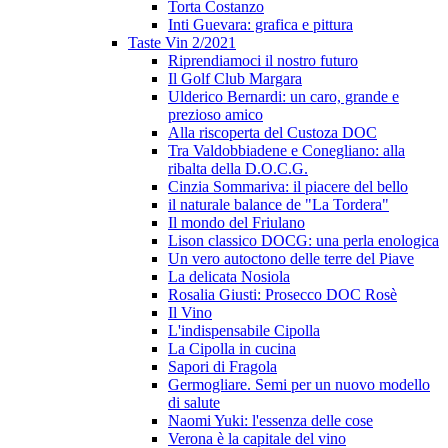
Torta Costanzo
Inti Guevara: grafica e pittura
Taste Vin 2/2021
Riprendiamoci il nostro futuro
Il Golf Club Margara
Ulderico Bernardi: un caro, grande e
prezioso amico
Alla riscoperta del Custoza DOC
Tra Valdobbiadene e Conegliano: alla
ribalta della D.O.C.G.
Cinzia Sommariva: il piacere del bello
il naturale balance de "La Tordera"
Il mondo del Friulano
Lison classico DOCG: una perla enologica
Un vero autoctono delle terre del Piave
La delicata Nosiola
Rosalia Giusti: Prosecco DOC Rosè
Il Vino
L'indispensabile Cipolla
La Cipolla in cucina
Sapori di Fragola
Germogliare. Semi per un nuovo modello
di salute
Naomi Yuki: l'essenza delle cose
Verona è la capitale del vino