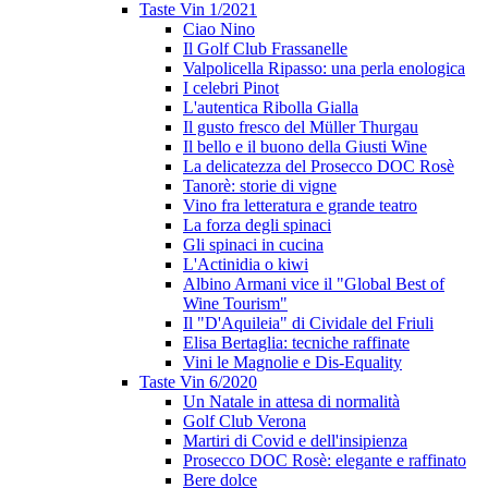
Taste Vin 1/2021
Ciao Nino
Il Golf Club Frassanelle
Valpolicella Ripasso: una perla enologica
I celebri Pinot
L'autentica Ribolla Gialla
Il gusto fresco del Müller Thurgau
Il bello e il buono della Giusti Wine
La delicatezza del Prosecco DOC Rosè
Tanorè: storie di vigne
Vino fra letteratura e grande teatro
La forza degli spinaci
Gli spinaci in cucina
L'Actinidia o kiwi
Albino Armani vice il "Global Best of
Wine Tourism"
Il "D'Aquileia" di Cividale del Friuli
Elisa Bertaglia: tecniche raffinate
Vini le Magnolie e Dis-Equality
Taste Vin 6/2020
Un Natale in attesa di normalità
Golf Club Verona
Martiri di Covid e dell'insipienza
Prosecco DOC Rosè: elegante e raffinato
Bere dolce