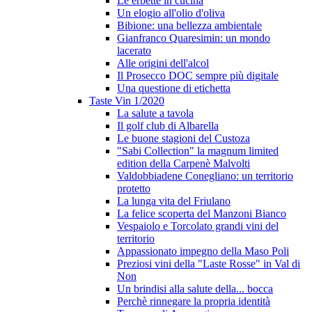
Le erbette in cucina
Un elogio all'olio d'oliva
Bibione: una bellezza ambientale
Gianfranco Quaresimin: un mondo
lacerato
Alle origini dell'alcol
Il Prosecco DOC sempre più digitale
Una questione di etichetta
Taste Vin 1/2020
La salute a tavola
Il golf club di Albarella
Le buone stagioni del Custoza
"Sabi Collection" la magnum limited
edition della Carpenè Malvolti
Valdobbiadene Conegliano: un territorio
protetto
La lunga vita del Friulano
La felice scoperta del Manzoni Bianco
Vespaiolo e Torcolato grandi vini del
territorio
Appassionato impegno della Maso Poli
Preziosi vini della "Laste Rosse" in Val di
Non
Un brindisi alla salute della... bocca
Perchè rinnegare la propria identità