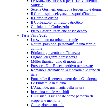
Le Manzane, successo per la 14ª Vendemmia
Solidale
Serena Gusmeri: quando la leadership è donna
Il Cardo: spine, eleganza e sapori d'inverno
Il Cardo in cucina
Il Corbezzolo, un frutto patriottico
Cuciniamo il Corbezzolo
Piero Casarin: l'arte che nasce dentro
Taste Vin 3/2025
Lo sviluppo tra urbano e rurale
Natura, passione, personalità in una terra di
confine
Friulano: gioventù e raffinatezza
Lugana, eleganza e freschezza
Müller thurgau: vino di montagna
Prosecco Doc Rosè: aperitivo per l'estate
Romano Cardinali: dalla ciociaria alle cene di
gala
Puntarelle: il segreto tenero della Catalogna
Le Puntarelle in cucina
L'Arachide: una magia della natura
In cucina con le Arachidi
HuiHsuan Hsu: L’Arte come percorso di
scoperta e memoria
Come, dove e quando