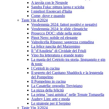
A tavola con le Nespole
Sandra Fuka: pittura larga e sciolta
I migliori Enotecari d'Italia
Come, dove e quando
Taste Vin 4/2024
Vendemmia 2024: fattori positivi e negativi
Vendemmia 2024: le sfide climatiche
Prosecco DOC: sfide nella storia
Pinot Nero: nobile ed elegante
Valpolicella Ripasso: saggezza contadina
La felice nascita del Marzemino
Il "d'Aquileia" di Cividale del Friuli
Vino fra letteratura e grande teatro
La magia del Cetriolo tra storia, linguaggio e gin
& tonic
I Cetrioli in cucina
Il segreto del Capitano Shaddock e la leggenda
del Pompelmo
Il Pompelmo in cucina
La Casatella: orgoglio Trevigiano
La pizza della felicità
La prima "oasi apistica" nelle Tenute Tomasella
Audrey Lim: arte e moda
Le strategie per il Serpino
Taste Vin 3/2024