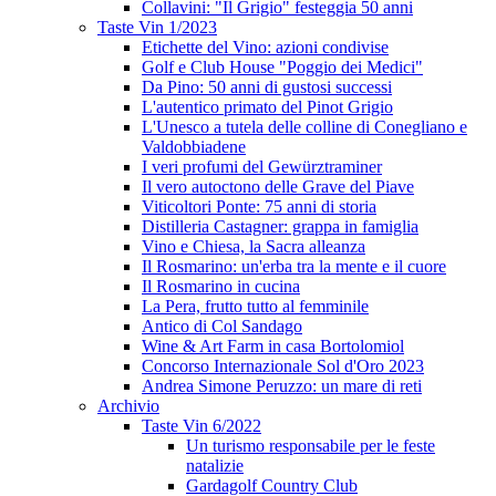
Collavini: "Il Grigio" festeggia 50 anni
Taste Vin 1/2023
Etichette del Vino: azioni condivise
Golf e Club House "Poggio dei Medici"
Da Pino: 50 anni di gustosi successi
L'autentico primato del Pinot Grigio
L'Unesco a tutela delle colline di Conegliano e
Valdobbiadene
I veri profumi del Gewürztraminer
Il vero autoctono delle Grave del Piave
Viticoltori Ponte: 75 anni di storia
Distilleria Castagner: grappa in famiglia
Vino e Chiesa, la Sacra alleanza
Il Rosmarino: un'erba tra la mente e il cuore
Il Rosmarino in cucina
La Pera, frutto tutto al femminile
Antico di Col Sandago
Wine & Art Farm in casa Bortolomiol
Concorso Internazionale Sol d'Oro 2023
Andrea Simone Peruzzo: un mare di reti
Archivio
Taste Vin 6/2022
Un turismo responsabile per le feste
natalizie
Gardagolf Country Club