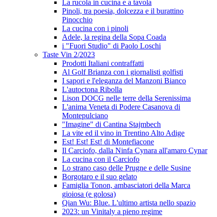
La rucola in cucina e a tavola
Pinoli, tra poesia, dolcezza e il burattino
Pinocchio
La cucina con i pinoli
Adele, la regina della Sopa Coada
i "Fuori Studio" di Paolo Loschi
Taste Vin 2/2023
Prodotti Italiani contraffatti
Al Golf Brianza con i giornalisti golfisti
I sapori e l'eleganza del Manzoni Bianco
L'autoctona Ribolla
Lison DOCG nelle terre della Serenissima
L'anima Veneta di Podere Casanova di
Montepulciano
"Imagine" di Cantina Stajmbech
La vite ed il vino in Trentino Alto Adige
Est! Est! Est! di Montefiacone
Il Carciofo, dalla Ninfa Cynara all'amaro Cynar
La cucina con il Carciofo
Lo strano caso delle Prugne e delle Susine
Borgotaro e il suo gelato
Famiglia Tonon, ambasciatori della Marca
gioiosa (e golosa)
Qian Wu: Blue. L'ultimo artista nello spazio
2023: un Vinitaly a pieno regime