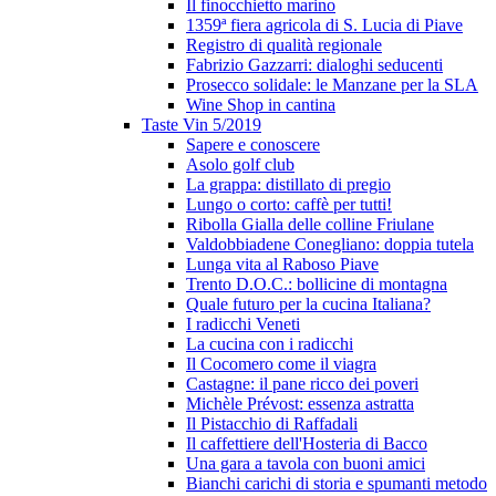
Il finocchietto marino
1359ª fiera agricola di S. Lucia di Piave
Registro di qualità regionale
Fabrizio Gazzarri: dialoghi seducenti
Prosecco solidale: le Manzane per la SLA
Wine Shop in cantina
Taste Vin 5/2019
Sapere e conoscere
Asolo golf club
La grappa: distillato di pregio
Lungo o corto: caffè per tutti!
Ribolla Gialla delle colline Friulane
Valdobbiadene Conegliano: doppia tutela
Lunga vita al Raboso Piave
Trento D.O.C.: bollicine di montagna
Quale futuro per la cucina Italiana?
I radicchi Veneti
La cucina con i radicchi
Il Cocomero come il viagra
Castagne: il pane ricco dei poveri
Michèle Prévost: essenza astratta
Il Pistacchio di Raffadali
Il caffettiere dell'Hosteria di Bacco
Una gara a tavola con buoni amici
Bianchi carichi di storia e spumanti metodo