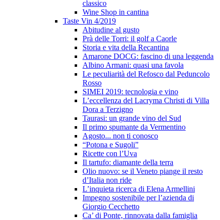
classico
Wine Shop in cantina
Taste Vin 4/2019
Abitudine al gusto
Prà delle Torri: il golf a Caorle
Storia e vita della Recantina
Amarone DOCG: fascino di una leggenda
Albino Armani: quasi una favola
Le peculiarità del Refosco dal Peduncolo
Rosso
SIMEI 2019: tecnologia e vino
L’eccellenza del Lacryma Christi di Villa
Dora a Terzigno
Taurasi: un grande vino del Sud
Il primo spumante da Vermentino
Agosto... non ti conosco
“Potona e Sugoli”
Ricette con l’Uva
Il tartufo: diamante della terra
Olio nuovo: se il Veneto piange il resto
d’Italia non ride
L’inquieta ricerca di Elena Armellini
Impegno sostenibile per l’azienda di
Giorgio Cecchetto
Ca’ di Ponte, rinnovata dalla famiglia