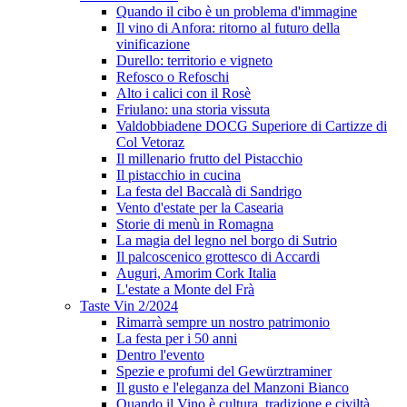
Quando il cibo è un problema d'immagine
Il vino di Anfora: ritorno al futuro della
vinificazione
Durello: territorio e vigneto
Refosco o Refoschi
Alto i calici con il Rosè
Friulano: una storia vissuta
Valdobbiadene DOCG Superiore di Cartizze di
Col Vetoraz
Il millenario frutto del Pistacchio
Il pistacchio in cucina
La festa del Baccalà di Sandrigo
Vento d'estate per la Casearia
Storie di menù in Romagna
La magia del legno nel borgo di Sutrio
Il palcoscenico grottesco di Accardi
Auguri, Amorim Cork Italia
L'estate a Monte del Frà
Taste Vin 2/2024
Rimarrà sempre un nostro patrimonio
La festa per i 50 anni
Dentro l'evento
Spezie e profumi del Gewürztraminer
Il gusto e l'eleganza del Manzoni Bianco
Quando il Vino è cultura, tradizione e civiltà