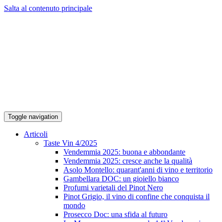
Salta al contenuto principale
Toggle navigation
Articoli
Taste Vin 4/2025
Vendemmia 2025: buona e abbondante
Vendemmia 2025: cresce anche la qualità
Asolo Montello: quarant'anni di vino e territorio
Gambellara DOC: un gioiello bianco
Profumi varietali del Pinot Nero
Pinot Grigio, il vino di confine che conquista il
mondo
Prosecco Doc: una sfida al futuro