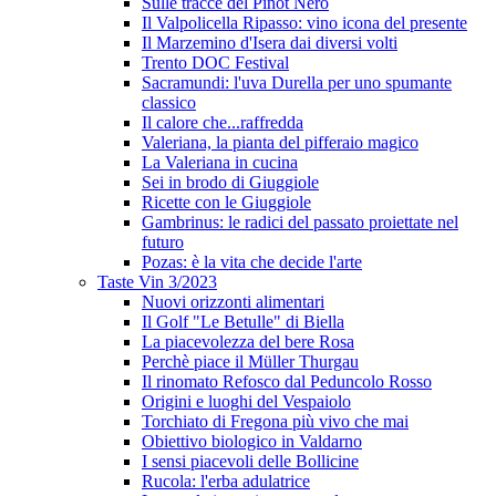
Sulle tracce del Pinot Nero
Il Valpolicella Ripasso: vino icona del presente
Il Marzemino d'Isera dai diversi volti
Trento DOC Festival
Sacramundi: l'uva Durella per uno spumante
classico
Il calore che...raffredda
Valeriana, la pianta del pifferaio magico
La Valeriana in cucina
Sei in brodo di Giuggiole
Ricette con le Giuggiole
Gambrinus: le radici del passato proiettate nel
futuro
Pozas: è la vita che decide l'arte
Taste Vin 3/2023
Nuovi orizzonti alimentari
Il Golf "Le Betulle" di Biella
La piacevolezza del bere Rosa
Perchè piace il Müller Thurgau
Il rinomato Refosco dal Peduncolo Rosso
Origini e luoghi del Vespaiolo
Torchiato di Fregona più vivo che mai
Obiettivo biologico in Valdarno
I sensi piacevoli delle Bollicine
Rucola: l'erba adulatrice