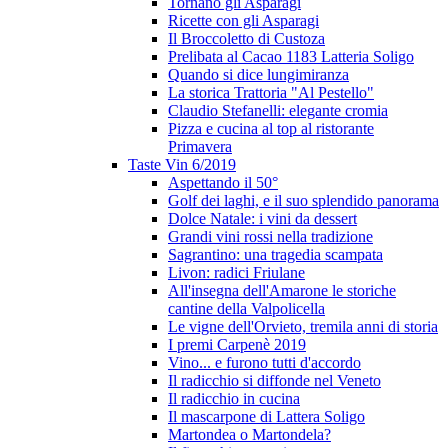
Tornano gli Asparagi
Ricette con gli Asparagi
Il Broccoletto di Custoza
Prelibata al Cacao 1183 Latteria Soligo
Quando si dice lungimiranza
La storica Trattoria "Al Pestello"
Claudio Stefanelli: elegante cromia
Pizza e cucina al top al ristorante
Primavera
Taste Vin 6/2019
Aspettando il 50°
Golf dei laghi, e il suo splendido panorama
Dolce Natale: i vini da dessert
Grandi vini rossi nella tradizione
Sagrantino: una tragedia scampata
Livon: radici Friulane
All'insegna dell'Amarone le storiche
cantine della Valpolicella
Le vigne dell'Orvieto, tremila anni di storia
I premi Carpenè 2019
Vino... e furono tutti d'accordo
Il radicchio si diffonde nel Veneto
Il radicchio in cucina
Il mascarpone di Lattera Soligo
Martondea o Martondela?