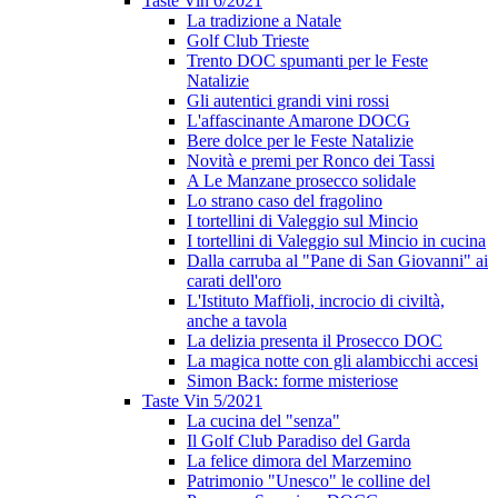
Taste Vin 6/2021
La tradizione a Natale
Golf Club Trieste
Trento DOC spumanti per le Feste
Natalizie
Gli autentici grandi vini rossi
L'affascinante Amarone DOCG
Bere dolce per le Feste Natalizie
Novità e premi per Ronco dei Tassi
A Le Manzane prosecco solidale
Lo strano caso del fragolino
I tortellini di Valeggio sul Mincio
I tortellini di Valeggio sul Mincio in cucina
Dalla carruba al "Pane di San Giovanni" ai
carati dell'oro
L'Istituto Maffioli, incrocio di civiltà,
anche a tavola
La delizia presenta il Prosecco DOC
La magica notte con gli alambicchi accesi
Simon Back: forme misteriose
Taste Vin 5/2021
La cucina del "senza"
Il Golf Club Paradiso del Garda
La felice dimora del Marzemino
Patrimonio "Unesco" le colline del