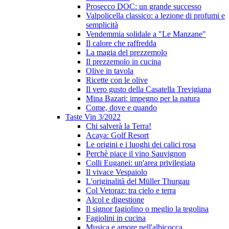
Prosecco DOC: un grande successo
Valpolicella classico: a lezione di profumi e
semplicità
Vendemmia solidale a "Le Manzane"
Il calore che raffredda
La magia del prezzemolo
Il prezzemolo in cucina
Olive in tavola
Ricette con le olive
Il vero gusto della Casatella Trevigiana
Mina Bazari: impegno per la natura
Come, dove e quando
Taste Vin 3/2022
Chi salverà la Terra!
Acaya: Golf Resort
Le origini e i luoghi dei calici rosa
Perchè piace il vino Sauvignon
Colli Euganei: un'area privilegiata
Il vivace Vespaiolo
L'originalità del Müller Thurgau
Col Vetoraz: tra cielo e terra
Alcol e digestione
Il signor fagiolino o meglio la tegolina
Fagiolini in cucina
Musica e amore nell'albicocca