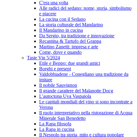
C'era una volta
Alle radici del sedano: nome, storia, simbolismo
e piacere
La cucina con il Sedano
La storia culturale del Mandarino
Il Mandarino in cucina
Da Sergio, tra tradizione e innovazione
Recantina & Tartufo del Grappa
Martino Zanetti: impresa e arte
Come, dove e quando
Taste Vin 5/2024
Etile e Beppo: due grandi amici
Borghi e presepi
Valdobbiadene - Conegliano una tradizione da
imitare
Il nobile Sauvignon
Il grande carattere del Malanotte Docg
L'autoctona Uva Vaspaiola
Le capitali mondiali del vino si sono incontrate a
Verona
Il ruolo interpretativo nella ristorazione di Acqua
Minerale San Benedetto
La Rapa filosofa
La Rapa in cucina
Il Nespolo tra storia, mito e cultura popolare