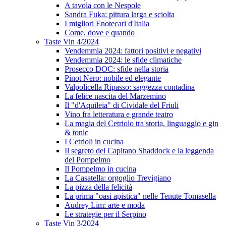
A tavola con le Nespole
Sandra Fuka: pittura larga e sciolta
I migliori Enotecari d'Italia
Come, dove e quando
Taste Vin 4/2024
Vendemmia 2024: fattori positivi e negativi
Vendemmia 2024: le sfide climatiche
Prosecco DOC: sfide nella storia
Pinot Nero: nobile ed elegante
Valpolicella Ripasso: saggezza contadina
La felice nascita del Marzemino
Il "d'Aquileia" di Cividale del Friuli
Vino fra letteratura e grande teatro
La magia del Cetriolo tra storia, linguaggio e gin
& tonic
I Cetrioli in cucina
Il segreto del Capitano Shaddock e la leggenda
del Pompelmo
Il Pompelmo in cucina
La Casatella: orgoglio Trevigiano
La pizza della felicità
La prima "oasi apistica" nelle Tenute Tomasella
Audrey Lim: arte e moda
Le strategie per il Serpino
Taste Vin 3/2024