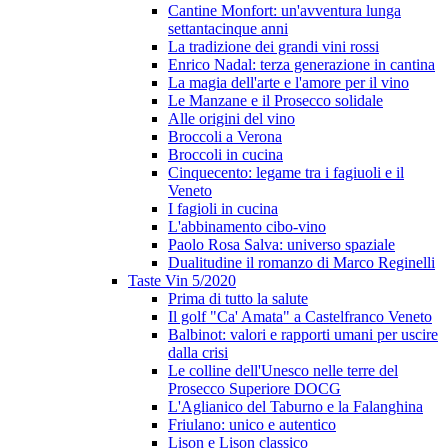
Cantine Monfort: un'avventura lunga
settantacinque anni
La tradizione dei grandi vini rossi
Enrico Nadal: terza generazione in cantina
La magia dell'arte e l'amore per il vino
Le Manzane e il Prosecco solidale
Alle origini del vino
Broccoli a Verona
Broccoli in cucina
Cinquecento: legame tra i fagiuoli e il
Veneto
I fagioli in cucina
L'abbinamento cibo-vino
Paolo Rosa Salva: universo spaziale
Dualitudine il romanzo di Marco Reginelli
Taste Vin 5/2020
Prima di tutto la salute
Il golf "Ca' Amata" a Castelfranco Veneto
Balbinot: valori e rapporti umani per uscire
dalla crisi
Le colline dell'Unesco nelle terre del
Prosecco Superiore DOCG
L'Aglianico del Taburno e la Falanghina
Friulano: unico e autentico
Lison e Lison classico