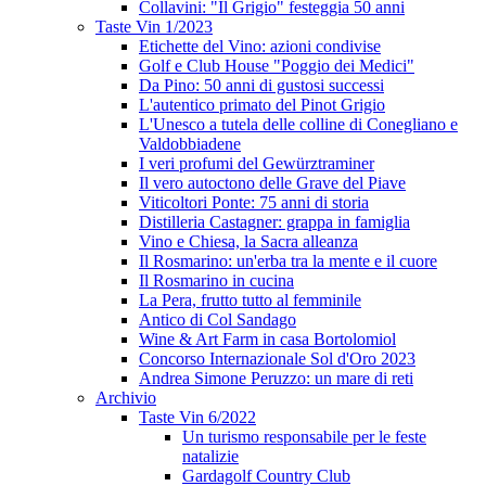
Collavini: "Il Grigio" festeggia 50 anni
Taste Vin 1/2023
Etichette del Vino: azioni condivise
Golf e Club House "Poggio dei Medici"
Da Pino: 50 anni di gustosi successi
L'autentico primato del Pinot Grigio
L'Unesco a tutela delle colline di Conegliano e
Valdobbiadene
I veri profumi del Gewürztraminer
Il vero autoctono delle Grave del Piave
Viticoltori Ponte: 75 anni di storia
Distilleria Castagner: grappa in famiglia
Vino e Chiesa, la Sacra alleanza
Il Rosmarino: un'erba tra la mente e il cuore
Il Rosmarino in cucina
La Pera, frutto tutto al femminile
Antico di Col Sandago
Wine & Art Farm in casa Bortolomiol
Concorso Internazionale Sol d'Oro 2023
Andrea Simone Peruzzo: un mare di reti
Archivio
Taste Vin 6/2022
Un turismo responsabile per le feste
natalizie
Gardagolf Country Club