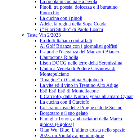
La rucola in cucina e a tavola
Pinoli, tra poesia, dolcezza e il burattino
Pinocchio
La cucina con i pinoli
Adele, la regina della Sopa Coada
i "Fuori Studio" di Paolo Loschi
Taste Vin 2/2023
Prodotti Italiani contraffatti
Al Golf Brianza con i giornalisti golfisti
I sapori e l'eleganza del Manzoni Bianco
L'autoctona Ribolla
Lison DOCG nelle terre della Serenissima
L'anima Veneta di Podere Casanova di
Montepulciano
"Imagine" di Cantina Stajmbech
La vite ed il vino in Trentino Alto Adige
Est! Est! Est! di Montefiacone
Il Carciofo, dalla Ninfa Cynara all'amaro Cynar
La cucina con il Carciofo
Lo strano caso delle Prugne e delle Susine
Borgotaro e il suo gelato
Famiglia Tonon, ambasciatori della Marca
gioiosa (e golosa)
Qian Wu: Blue. L'ultimo artista nello spazio
2023: un Vinitaly a pieno regime