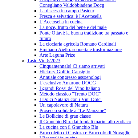
Conegliano Valdobbiadene Docg
La discesa in campo Pasteur
Fresca e selvatica: è l'Acetosella
L'Acetosella in cucina
La noce, frutto del bene e del male
Ponte Ottavi: la buona tradizione tra passato e
futuro
La ciociaria agricola Romano Cardinali
Emiliano Aiello: scoperta e trasformazione
Arte Laguna Prize
Taste Vin 6/2023
Cinquantennale! Ci siamo arrivati
Hickory Golf in Cansiglio
Annuale congresso assoenologi
L'esclusivo Amarone DOCG
I grandi Rossi del Vino Italiano
Metodo classico "Trento DOC"
I Dolci Natalizi con i Vini Dolci
Un capolavoro di Natura
Prosecco solidale a "Le Manzane"
Le Bollicine di gran classe
Il Granchio Blu: dai fondali marini allo zodiaco
La cucina con il Granchio Blu
Broccoletto di Custoza e Broccolo di Novaglie