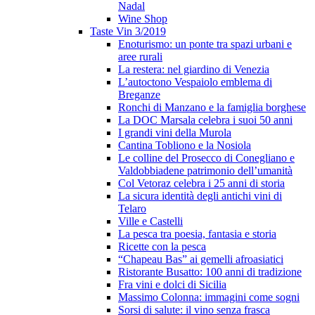
Nadal
Wine Shop
Taste Vin 3/2019
Enoturismo: un ponte tra spazi urbani e
aree rurali
La restera: nel giardino di Venezia
L’autoctono Vespaiolo emblema di
Breganze
Ronchi di Manzano e la famiglia borghese
La DOC Marsala celebra i suoi 50 anni
I grandi vini della Murola
Cantina Tobliono e la Nosiola
Le colline del Prosecco di Conegliano e
Valdobbiadene patrimonio dell’umanità
Col Vetoraz celebra i 25 anni di storia
La sicura identità degli antichi vini di
Telaro
Ville e Castelli
La pesca tra poesia, fantasia e storia
Ricette con la pesca
“Chapeau Bas” ai gemelli afroasiatici
Ristorante Busatto: 100 anni di tradizione
Fra vini e dolci di Sicilia
Massimo Colonna: immagini come sogni
Sorsi di salute: il vino senza frasca