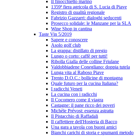
Il finocchietto marino
1359ª fiera agricola di S. Lucia di Piave
Registro di qualità regionale
Fabrizio Gazzarri: dialoghi seducenti
Prosecco solidale: le Manzane per la SLA
Wine Shop in cantina
Taste Vin 5/2019
Sapere e conoscere
Asolo golf club
La grappa: distillato di pregio
Lungo o corto: caffè per tutti!
Ribolla Gialla delle colline Friulane
Valdobbiadene Conegliano: doppia tutela
Lunga vita al Raboso Piave
Trento D.O.C.: bollicine di montagna
Quale futuro per la cucina Italiana?
I radicchi Veneti
La cucina con i radicchi
Il Cocomero come il viagra
Castagne: il pane ricco dei poveri
Michèle Prévost: essenza astratta
Il Pistacchio di Raffadali
Il caffettiere dell'Hosteria di Bacco
Una gara a tavola con buoni amici
Bianchi carichi di storia e spumanti metodo