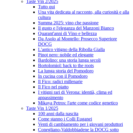
Taste Vin 2/2025
Tutto qui
Una vita dedicata al racconto, alla curiosità e alla
cultura
Summa 2025: vino che passione
Il gusto e l'eleganza del Manzoni Bianco
Quarant'anni di Vino e bellezza
Da Asolo al Montello: Prosecco Superiore
DOCG
L'antico vitigno della Ribolla Gialla
Pinot nero: nobile ed elegante
Bardolino: una storia lunga secoli
Bortolomiol: back to the roots
La lunga storia del Pomodoro
In cucina con il Pomodoro
Il Fico: radici millenarie
Il Fico nel piatto
I vitigni rari di Verona: identià, clima ed
appassimento
Mikaya Petros: l'arte come codice genetico
Taste Vin 1/2025
100 anni dalla nascita
Come stanno i Colli Euganei
Venti di cambiamento per i giovani produttori
Conegliano-Valdobbiadene la DOCG sotto