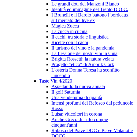
Le grandi doti del Manzoni Bianco
Identità ed immagine del Trento D.O.C.
I Brunelli e il Barolo battono i bordeaux
sul mercato del live-ex
Magica Zucca
La zucca in cucina
Il cachi, tra storia e linguistica
Ricette con il cachi
Il turismo del vino e la pandemia
La flessione dei nostri vini in Cina
Brigitta Rossetti: la natura velata
Progetto "etico" di Amorik Cork
L'osteria Donna Teresa ha sconfitto
l'incendio
Taste Vin 4/2020
Aspettando la nuova annata
Il golf Saturnia
Una vendemmia di qualità
Intensi profumi del Refosco dal peduncolo
Rosso
Luisa: viticoltori in corona
Anche Greco di Tufo compie
cinquant'anni
Raboso del Piave DOC e Piave Malanotte
DOCG