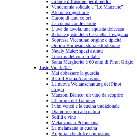
Grande diffusione per il merlot
Vendemmia solidale a "Le Manzane"
Alcool e digestione
Carote di tanti colori
La cucina con le carote
L'uva da tavola, una squisita dolcezza
Il dolce gusto della Casatella Trevigiana
Sopressa Vicentina: origine e tipicità
Onorio Barbesin: storia e tradizione
Nataly Maier: spazi astratti
Turismo del vino in Italia
Santa Margherita e 60 anni di Pinot Grigio
Taste Vin 3/2021
Mai abbassare la guardia
Il Golf Roma Acquasanta
La nuova Weltanschauung del Pinot
Grigio
Manzoni Bianco: un vino da scoprire
Gli aromi del Traminer
I vini veneti e la cucina tradizionale
Diamo respiro alla natura
Solfiti e vino
Melanzana o Petonciana
La melanzana in cucina
Anguria: che dolce confusione