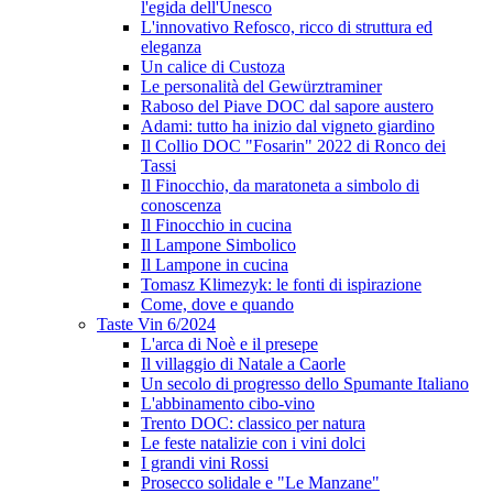
l'egida dell'Unesco
L'innovativo Refosco, ricco di struttura ed
eleganza
Un calice di Custoza
Le personalità del Gewürztraminer
Raboso del Piave DOC dal sapore austero
Adami: tutto ha inizio dal vigneto giardino
Il Collio DOC "Fosarin" 2022 di Ronco dei
Tassi
Il Finocchio, da maratoneta a simbolo di
conoscenza
Il Finocchio in cucina
Il Lampone Simbolico
Il Lampone in cucina
Tomasz Klimezyk: le fonti di ispirazione
Come, dove e quando
Taste Vin 6/2024
L'arca di Noè e il presepe
Il villaggio di Natale a Caorle
Un secolo di progresso dello Spumante Italiano
L'abbinamento cibo-vino
Trento DOC: classico per natura
Le feste natalizie con i vini dolci
I grandi vini Rossi
Prosecco solidale e "Le Manzane"