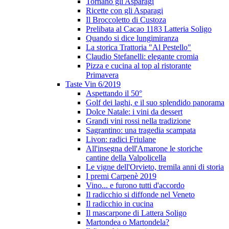
Tornano gli Asparagi
Ricette con gli Asparagi
Il Broccoletto di Custoza
Prelibata al Cacao 1183 Latteria Soligo
Quando si dice lungimiranza
La storica Trattoria "Al Pestello"
Claudio Stefanelli: elegante cromia
Pizza e cucina al top al ristorante
Primavera
Taste Vin 6/2019
Aspettando il 50°
Golf dei laghi, e il suo splendido panorama
Dolce Natale: i vini da dessert
Grandi vini rossi nella tradizione
Sagrantino: una tragedia scampata
Livon: radici Friulane
All'insegna dell'Amarone le storiche
cantine della Valpolicella
Le vigne dell'Orvieto, tremila anni di storia
I premi Carpenè 2019
Vino... e furono tutti d'accordo
Il radicchio si diffonde nel Veneto
Il radicchio in cucina
Il mascarpone di Lattera Soligo
Martondea o Martondela?