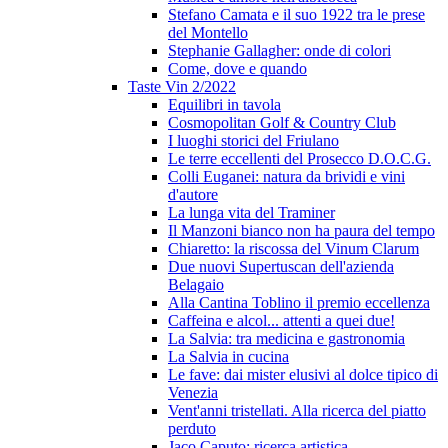
Stefano Camata e il suo 1922 tra le prese
del Montello
Stephanie Gallagher: onde di colori
Come, dove e quando
Taste Vin 2/2022
Equilibri in tavola
Cosmopolitan Golf & Country Club
I luoghi storici del Friulano
Le terre eccellenti del Prosecco D.O.C.G.
Colli Euganei: natura da brividi e vini
d'autore
La lunga vita del Traminer
Il Manzoni bianco non ha paura del tempo
Chiaretto: la riscossa del Vinum Clarum
Due nuovi Supertuscan dell'azienda
Belagaio
Alla Cantina Toblino il premio eccellenza
Caffeina e alcol... attenti a quei due!
La Salvia: tra medicina e gastronomia
La Salvia in cucina
Le fave: dai mister elusivi al dolce tipico di
Venezia
Vent'anni tristellati. Alla ricerca del piatto
perduto
Jaco Caputo: ricerca artistica