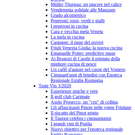
Müller Thurgau: un piacere nel calice
Vendemmia solidale alle Manzane
Grado alcometrico
Peperoni: rossi, verdi e gialli
I peperoni in cucina
Cara e vecchia mela Veneta
La mela in cucina
Castagne: il pane dei poveri
Friuli Venezia Giulia: la nuova cucina
Emanuelle Potier: predictive muse
Ai Bragozi di Caorle il primato della
migliore cucina di pesce
Un caffè d'autore nel cuore del Vomero
Cinquant'anni di brindisi con Enoteca
Regionale Emilia Romagna
Taste Vin 3/2020
Esperienze uniche e vere
Il golf club Carimate
Asolo Prosecco, un "cru" di collina
Gli affascinanti Pinots nelle vigne Friulane
Il riscatto del Pinot grigio
Il Taurasi celebra i cinquantanni
I grandi vini di Puglia
Nuovi obiettivi per l'enoteca regionale
Emilia Romagna