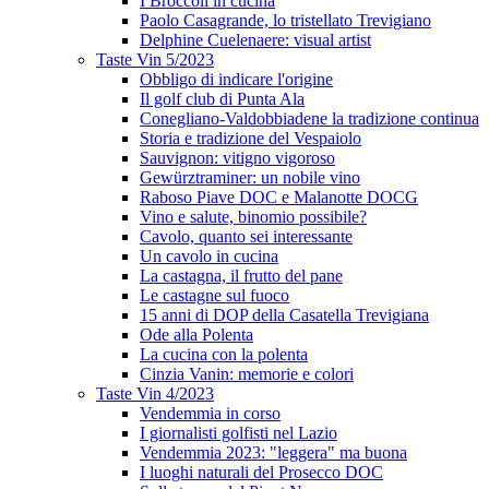
I Broccoli in cucina
Paolo Casagrande, lo tristellato Trevigiano
Delphine Cuelenaere: visual artist
Taste Vin 5/2023
Obbligo di indicare l'origine
Il golf club di Punta Ala
Conegliano-Valdobbiadene la tradizione continua
Storia e tradizione del Vespaiolo
Sauvignon: vitigno vigoroso
Gewürztraminer: un nobile vino
Raboso Piave DOC e Malanotte DOCG
Vino e salute, binomio possibile?
Cavolo, quanto sei interessante
Un cavolo in cucina
La castagna, il frutto del pane
Le castagne sul fuoco
15 anni di DOP della Casatella Trevigiana
Ode alla Polenta
La cucina con la polenta
Cinzia Vanin: memorie e colori
Taste Vin 4/2023
Vendemmia in corso
I giornalisti golfisti nel Lazio
Vendemmia 2023: "leggera" ma buona
I luoghi naturali del Prosecco DOC