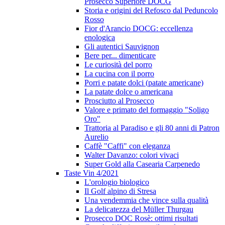
Prosecco Superiore DOCG
Storia e origini del Refosco dal Peduncolo
Rosso
Fior d'Arancio DOCG: eccellenza
enologica
Gli autentici Sauvignon
Bere per... dimenticare
Le curiosità del porro
La cucina con il porro
Porri e patate dolci (patate americane)
La patate dolce o americana
Prosciutto al Prosecco
Valore e primato del formaggio "Soligo
Oro"
Trattoria al Paradiso e gli 80 anni di Patron
Aurelio
Caffè "Caffi" con eleganza
Walter Davanzo: colori vivaci
Super Gold alla Casearia Carpenedo
Taste Vin 4/2021
L'orologio biologico
Il Golf alpino di Stresa
Una vendemmia che vince sulla qualità
La delicatezza del Müller Thurgau
Prosecco DOC Rosè: ottimi risultati