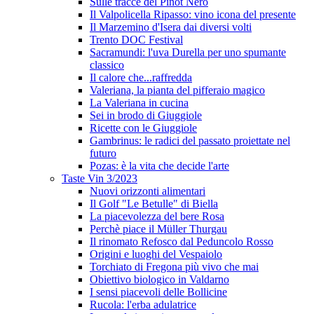
Sulle tracce del Pinot Nero
Il Valpolicella Ripasso: vino icona del presente
Il Marzemino d'Isera dai diversi volti
Trento DOC Festival
Sacramundi: l'uva Durella per uno spumante
classico
Il calore che...raffredda
Valeriana, la pianta del pifferaio magico
La Valeriana in cucina
Sei in brodo di Giuggiole
Ricette con le Giuggiole
Gambrinus: le radici del passato proiettate nel
futuro
Pozas: è la vita che decide l'arte
Taste Vin 3/2023
Nuovi orizzonti alimentari
Il Golf "Le Betulle" di Biella
La piacevolezza del bere Rosa
Perchè piace il Müller Thurgau
Il rinomato Refosco dal Peduncolo Rosso
Origini e luoghi del Vespaiolo
Torchiato di Fregona più vivo che mai
Obiettivo biologico in Valdarno
I sensi piacevoli delle Bollicine
Rucola: l'erba adulatrice