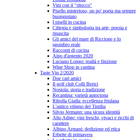
Vini con il "ritocco"
Pisello misterioso, un po' poeta ma sempre
buongustaio
I piselli in cucina
Ciliegia e simbologia tra arte, poesia e
rinascita
Gli amici del mare di Riccione e lo
sgombro reale
Racconti di cucina
Aipo d'argento 2020
Luciano Longo: realtà e finzione
Wine Shop in cantina
Taste Vin 2/2020
Due cari amici
Il golf club Colli Berici
Nosiola: storia e tradizione
Recantina: varietà autoctona
Ribolla Gialla: eccellenza friulana
L'antico vitigno del Tintilia
Silvio Jermann: una sicura identità
Alto Adige: vini freschi, vivaci e ricchi di
carattere
Albino Armani: dedizione ed etica
Erbette di primavera