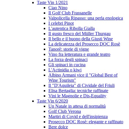
Taste Vin 1/2021
Ciao Nino
Il Golf Club Frassanelle
Valpolicella Ripasso: una perla enologica
I celebri Pinot
L'autentica Ribolla Gialla
Il gusto fresco del Müller Thurgau
Il bello e il buono della Giusti Wine
La delicatezza del Prosecco DOC Rosè
Tanorè: storie di vigne
Vino fra letteratura e grande teatro
La forza degli spinaci
Gli spinaci in cucina
L'Actinidia o kiwi
Albino Armani vice il "Global Best of
Wine Tourism"
Il "D'Aquileia" di Cividale del Friuli
Elisa Bertaglia: tecniche raffinate
Vini le Magnolie e Dis-Equality
Taste Vin 6/2020
Un Natale in attesa di normalità
Golf Club Verona
Martiri di Covid e dell'insipienza
Prosecco DOC Rosè: elegante e raffinato
Bere dolce