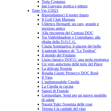
Torta Costanzo
Inti Guevara: grafica e pittura
Taste Vin 2/2021
Riprendiamoci il nostro futuro
Il Golf Club Margara
Ulderico Bernardi: un caro, grande e
prezioso amico
Alla riscoperta del Custoza DOC
Tra Valdobbiadene e Conegliano: alla
ribalta della D.O.C.G.
Cinzia Sommariva: il piacere del bello
il naturale balance de "La Tordera"
Il mondo del Friulano
Lison classico DOCG: una perla enologica
Un vero autoctono delle terre del Piave
La delicata Nosiola
Rosalia Giusti: Prosecco DOC Rosè
Il Vino
L'indispensabile Cipolla
La Cipolla in cucina
Sapori di Fragola
Germogliare. Semi per un nuovo modello
di salute
Naomi Yuki: l'essenza delle cose
Verona è la capitale del vino