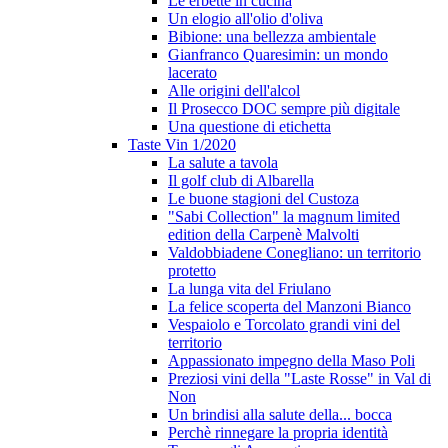
Le erbette in cucina
Un elogio all'olio d'oliva
Bibione: una bellezza ambientale
Gianfranco Quaresimin: un mondo
lacerato
Alle origini dell'alcol
Il Prosecco DOC sempre più digitale
Una questione di etichetta
Taste Vin 1/2020
La salute a tavola
Il golf club di Albarella
Le buone stagioni del Custoza
"Sabi Collection" la magnum limited
edition della Carpenè Malvolti
Valdobbiadene Conegliano: un territorio
protetto
La lunga vita del Friulano
La felice scoperta del Manzoni Bianco
Vespaiolo e Torcolato grandi vini del
territorio
Appassionato impegno della Maso Poli
Preziosi vini della "Laste Rosse" in Val di
Non
Un brindisi alla salute della... bocca
Perchè rinnegare la propria identità