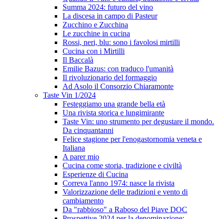
Summa 2024: futuro del vino
La discesa in campo di Pasteur
Zucchino e Zucchina
Le zucchine in cucina
Rossi, neri, blu: sono i favolosi mirtilli
Cucina con i Mirtilli
Il Baccalà
Emilie Bazus: con traduco l'umanità
Il rivoluzionario del formaggio
Ad Asolo il Consorzio Chiaramonte
Taste Vin 1/2024
Festeggiamo una grande bella età
Una rivista storica e lungimirante
Taste Vin: uno strumento per degustare il mondo.
Da cinquantanni
Felice stagione per l'enogastornomia veneta e
Italiana
A parer mio
Cucina come storia, tradizione e civiltà
Esperienze di Cucina
Correva l'anno 1974: nasce la rivista
Valorizzazione delle tradizioni e vento di
cambiamento
Da "rabbioso" a Raboso del Piave DOC
Prospettive 2024 per la denominazione: