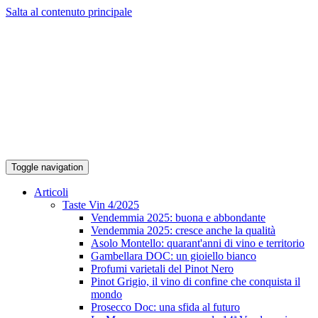
Salta al contenuto principale
Toggle navigation
Articoli
Taste Vin 4/2025
Vendemmia 2025: buona e abbondante
Vendemmia 2025: cresce anche la qualità
Asolo Montello: quarant'anni di vino e territorio
Gambellara DOC: un gioiello bianco
Profumi varietali del Pinot Nero
Pinot Grigio, il vino di confine che conquista il
mondo
Prosecco Doc: una sfida al futuro