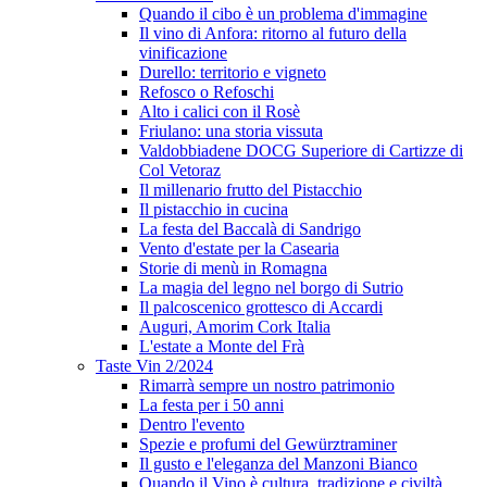
Quando il cibo è un problema d'immagine
Il vino di Anfora: ritorno al futuro della
vinificazione
Durello: territorio e vigneto
Refosco o Refoschi
Alto i calici con il Rosè
Friulano: una storia vissuta
Valdobbiadene DOCG Superiore di Cartizze di
Col Vetoraz
Il millenario frutto del Pistacchio
Il pistacchio in cucina
La festa del Baccalà di Sandrigo
Vento d'estate per la Casearia
Storie di menù in Romagna
La magia del legno nel borgo di Sutrio
Il palcoscenico grottesco di Accardi
Auguri, Amorim Cork Italia
L'estate a Monte del Frà
Taste Vin 2/2024
Rimarrà sempre un nostro patrimonio
La festa per i 50 anni
Dentro l'evento
Spezie e profumi del Gewürztraminer
Il gusto e l'eleganza del Manzoni Bianco
Quando il Vino è cultura, tradizione e civiltà