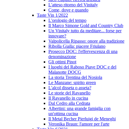
L'atteso ritorno del Vinitaly
Come, dove e quando
Taste Vin 1/2022
L'orologio del tempo
Il Marco Simone Gold and Country Club
Un Vinitaly tutto da meditare... forse per
innovare?
Valpolicella Ripasso: onore alla tradizione
Ribolla Gialla: piacere Friulano
Prosecco DOC: l'effervescenza di una
denominazione
Gli ottimi Pinot
I luoghi del Raboso Piave DOC e del
Malanotte DOCG
La storia Trentina del Nosiola
Le Manzane: spirito green
L'alcol disseta o asseta?
Le storie del Ravanello
Il Ravanello in cucina
Dal Cedro alla Cedrata
Albertini: una grande famiglia con
un'ottima cucina
Il Metal Becher Pierluigi de Meneghi
Veronika Braun: l'amore per l'arte