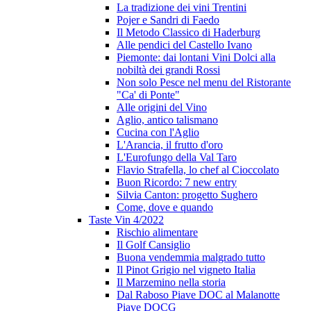
La tradizione dei vini Trentini
Pojer e Sandri di Faedo
Il Metodo Classico di Haderburg
Alle pendici del Castello Ivano
Piemonte: dai lontani Vini Dolci alla
nobiltà dei grandi Rossi
Non solo Pesce nel menu del Ristorante
"Ca' di Ponte"
Alle origini del Vino
Aglio, antico talismano
Cucina con l'Aglio
L'Arancia, il frutto d'oro
L'Eurofungo della Val Taro
Flavio Strafella, lo chef al Cioccolato
Buon Ricordo: 7 new entry
Silvia Canton: progetto Sughero
Come, dove e quando
Taste Vin 4/2022
Rischio alimentare
Il Golf Cansiglio
Buona vendemmia malgrado tutto
Il Pinot Grigio nel vigneto Italia
Il Marzemino nella storia
Dal Raboso Piave DOC al Malanotte
Piave DOCG