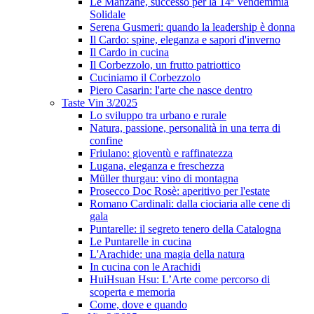
Le Manzane, successo per la 14ª Vendemmia
Solidale
Serena Gusmeri: quando la leadership è donna
Il Cardo: spine, eleganza e sapori d'inverno
Il Cardo in cucina
Il Corbezzolo, un frutto patriottico
Cuciniamo il Corbezzolo
Piero Casarin: l'arte che nasce dentro
Taste Vin 3/2025
Lo sviluppo tra urbano e rurale
Natura, passione, personalità in una terra di
confine
Friulano: gioventù e raffinatezza
Lugana, eleganza e freschezza
Müller thurgau: vino di montagna
Prosecco Doc Rosè: aperitivo per l'estate
Romano Cardinali: dalla ciociaria alle cene di
gala
Puntarelle: il segreto tenero della Catalogna
Le Puntarelle in cucina
L'Arachide: una magia della natura
In cucina con le Arachidi
HuiHsuan Hsu: L’Arte come percorso di
scoperta e memoria
Come, dove e quando