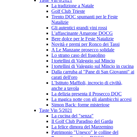
Taste Vin 6/2021
La tradizione a Natale
Golf Club Trieste
Trento DOC spumanti per le Feste
Natalizie
Gli autentici grandi vini rossi
L'affascinante Amarone DOCG
Bere dolce per le Feste Natalizie
Novità e premi per Ronco dei Tassi
A Le Manzane prosecco solidale
Lo strano caso del fragolino
I tortellini di Valeggio sul Mincio
I tortellini di Valeggio sul Mincio in cucina
Dalla carruba al "Pane di San Giovanni" ai
carati dell'oro
L'Istituto Maffioli, incrocio di civiltà,
anche a tavola
La delizia presenta il Prosecco DOC
La magica notte con gli alambicchi accesi
Simon Back: forme misteriose
Taste Vin 5/2021
La cucina del "senza"
Il Golf Club Paradiso del Garda
La felice dimora del Marzemino
Patrimonio "Unesco" le colline del