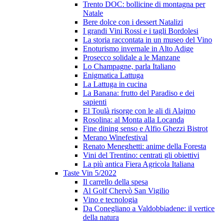
Trento DOC: bollicine di montagna per
Natale
Bere dolce con i dessert Natalizi
I grandi Vini Rossi e i tagli Bordolesi
La storia raccontata in un museo del Vino
Enoturismo invernale in Alto Adige
Prosecco solidale a le Manzane
Lo Champagne, parla Italiano
Enigmatica Lattuga
La Lattuga in cucina
La Banana: frutto del Paradiso e dei
sapienti
El Toulà risorge con le ali di Alajmo
Rosolina: al Monta alla Locanda
Fine dining senso e Alfio Ghezzi Bistrot
Merano Winefestival
Renato Meneghetti: anime della Foresta
Vini del Trentino: centrati gli obiettivi
La più antica Fiera Agricola Italiana
Taste Vin 5/2022
Il carrello della spesa
Al Golf Chervò San Vigilio
Vino e tecnologia
Da Conegliano a Valdobbiadene: il vertice
della natura