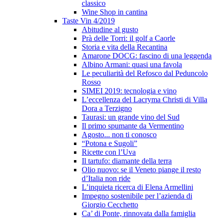
classico
Wine Shop in cantina
Taste Vin 4/2019
Abitudine al gusto
Prà delle Torri: il golf a Caorle
Storia e vita della Recantina
Amarone DOCG: fascino di una leggenda
Albino Armani: quasi una favola
Le peculiarità del Refosco dal Peduncolo
Rosso
SIMEI 2019: tecnologia e vino
L’eccellenza del Lacryma Christi di Villa
Dora a Terzigno
Taurasi: un grande vino del Sud
Il primo spumante da Vermentino
Agosto... non ti conosco
“Potona e Sugoli”
Ricette con l’Uva
Il tartufo: diamante della terra
Olio nuovo: se il Veneto piange il resto
d’Italia non ride
L’inquieta ricerca di Elena Armellini
Impegno sostenibile per l’azienda di
Giorgio Cecchetto
Ca’ di Ponte, rinnovata dalla famiglia