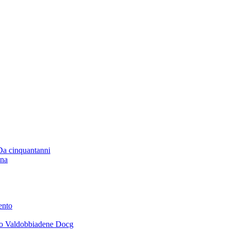
 Da cinquantanni
ana
ento
ano Valdobbiadene Docg