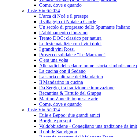
Come, dove e quando
Taste Vin 6/2024
L'arca di Noè e il presepe
Il villaggio di Natale a Caorle
Un secolo di progresso dello Spumante Italiano
L'abbinamento cibo-vino
Trento DOC: classico per natura
Le feste natalizie con i vini dolci
I grandi vini Rossi
Prosecco solidale e "Le Manzane"
C'era una volta
Alle radici del sedano: nome, storia, simbolismo e 
La cucina con il Sedano
La storia culturale del Mandarino
Il Mandarino in cucina
Da Sergio, tra tradizione e innovazione
Recantina & Tartufo del Grappa
Martino Zanetti: impresa e arte
Come, dove e quando
Taste Vin 5/2024
Etile e Beppo: due grandi amici
Borghi e presepi
Valdobbiadene - Conegliano una tradizione da imit
Il nobile Sauvignon