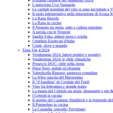
Il grande carattere del Malanotte Docg
L'autoctona Uva Vaspaiola
Le capitali mondiali del vino si sono incontrate a 
Il ruolo interpretativo nella ristorazione di Acqua
La Rapa filosofa
La Rapa in cucina
Il Nespolo tra storia, mito e cultura popolare
A tavola con le Nespole
Sandra Fuka: pittura larga e sciolta
I migliori Enotecari d'Italia
Come, dove e quando
Taste Vin 4/2024
Vendemmia 2024: fattori positivi e negativi
Vendemmia 2024: le sfide climatiche
Prosecco DOC: sfide nella storia
Pinot Nero: nobile ed elegante
Valpolicella Ripasso: saggezza contadina
La felice nascita del Marzemino
Il "d'Aquileia" di Cividale del Friuli
Vino fra letteratura e grande teatro
La magia del Cetriolo tra storia, linguaggio e gin &
I Cetrioli in cucina
Il segreto del Capitano Shaddock e la leggenda d
Il Pompelmo in cucina
La Casatella: orgoglio Trevigiano