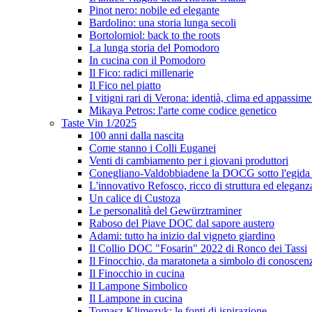
Pinot nero: nobile ed elegante
Bardolino: una storia lunga secoli
Bortolomiol: back to the roots
La lunga storia del Pomodoro
In cucina con il Pomodoro
Il Fico: radici millenarie
Il Fico nel piatto
I vitigni rari di Verona: identià, clima ed appassim
Mikaya Petros: l'arte come codice genetico
Taste Vin 1/2025
100 anni dalla nascita
Come stanno i Colli Euganei
Venti di cambiamento per i giovani produttori
Conegliano-Valdobbiadene la DOCG sotto l'egida
L'innovativo Refosco, ricco di struttura ed eleganz
Un calice di Custoza
Le personalità del Gewürztraminer
Raboso del Piave DOC dal sapore austero
Adami: tutto ha inizio dal vigneto giardino
Il Collio DOC "Fosarin" 2022 di Ronco dei Tassi
Il Finocchio, da maratoneta a simbolo di conoscen
Il Finocchio in cucina
Il Lampone Simbolico
Il Lampone in cucina
Tomasz Klimezyk: le fonti di ispirazione