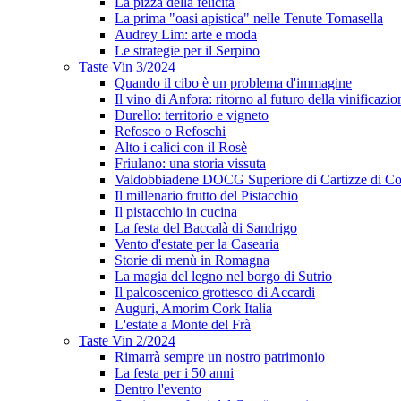
La pizza della felicità
La prima "oasi apistica" nelle Tenute Tomasella
Audrey Lim: arte e moda
Le strategie per il Serpino
Taste Vin 3/2024
Quando il cibo è un problema d'immagine
Il vino di Anfora: ritorno al futuro della vinificazio
Durello: territorio e vigneto
Refosco o Refoschi
Alto i calici con il Rosè
Friulano: una storia vissuta
Valdobbiadene DOCG Superiore di Cartizze di Co
Il millenario frutto del Pistacchio
Il pistacchio in cucina
La festa del Baccalà di Sandrigo
Vento d'estate per la Casearia
Storie di menù in Romagna
La magia del legno nel borgo di Sutrio
Il palcoscenico grottesco di Accardi
Auguri, Amorim Cork Italia
L'estate a Monte del Frà
Taste Vin 2/2024
Rimarrà sempre un nostro patrimonio
La festa per i 50 anni
Dentro l'evento