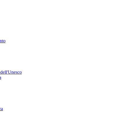
ento
 dell'Unesco
a
za