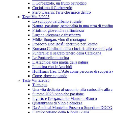
Il Corbezzolo, un frutto patriottico
Cuciniamo il Corbezzolo
Piero Casarin: l'arte che nasce dentro
Taste Vin 3/2025
Lo sviluppo tra urbano e rurale
Natura, passione, personalità in una terra di confin
Friulano: gioventù e raffinatezza
Lugana, eleganza e freschezza
Müller thurgau: vino di montagna
Prosecco Doc Rosè: aperitivo per l'estate
Romano Cardinali: dalla ciociaria alle cene di gala
Puntarelle: il segreto tenero della Catalogna
Le Puntarelle in cucina
L'Arachide: una magia della natura
In cucina con le Arachidi
HuiHsuan Hsu: L’Arte come percorso di scoperta
Come, dove e quando
Taste Vin 2/2025
Tutto qui
Una vita dedicata al racconto, alla curiosità e alla c
Summa 2025: vino che passione
Il gusto e l'eleganza del Manzoni Bianco
Quarant'anni di Vino e bellezza
Da Asolo al Montello: Prosecco Superiore DOCG
L'antico vitigno della Ribolla Gialla