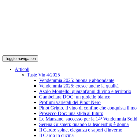
Toggle navigation
Articoli
Taste Vin 4/2025
Vendemmia 2025: buona e abbondante
Vendemmia 2025: cresce anche la qualità
Asolo Montello: quarant'anni di vino e territorio
Gambellara DOC: un gioiello bianco
Profumi varietali del Pinot Nero
Pinot Grigio, il vino di confine che conquista il m
Prosecco Doc: una sfida al futuro
Le Manzane, successo per la 14ª Vendemmia Solid
Serena Gusmeri: quando la leadership è donna
Il Cardo: spine, eleganza e sapori d'inverno
Il Cardo in cucina