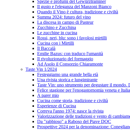
Spezie e profumi del Gewürztraminer
Il gusto e l'eleganza del Manzoni Bianco
Quando il Vino è cultura, tradizione e civiltà
Summa 2024: futuro del vino
La discesa in campo di Pasteur
Zucchino e Zucchina
Le zucchine in cucina
Rossi, neri, blu: sono i favolosi mirtilli
Cucina con i Mirtilli
Il Baccalà
Emilie Bazus: con traduco l'umanità
Il rivoluzionario del formaggio
Ad Asolo il Consorzio Chiaramonte
Taste Vin 1/2024
Festeggiamo una grande bella età
Una rivista storica e lungimirante
Taste Vin: uno strumento per degustare il mondo.
Felice stagione per l'enogastornomia veneta e Itali
A parer mio
Cucina come storia, tradizione e civiltà
Esperienze di Cucina
Correva l'anno 1974: nasce la rivista
Valorizzazione delle tradizioni e vento di cambiam
Da "rabbioso" a Raboso del Piave DOC
Prospettive 2024 per la denominazione: Conegli