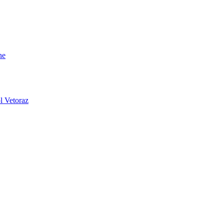
ne
l Vetoraz