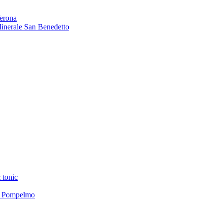
Verona
 Minerale San Benedetto
 tonic
el Pompelmo