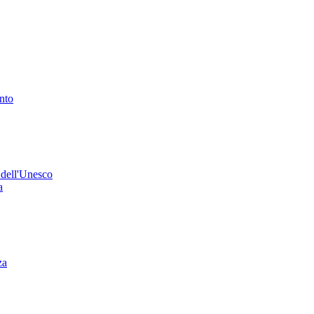
ento
 dell'Unesco
a
za