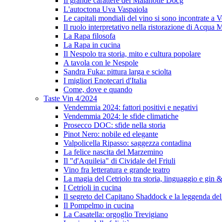
Il grande carattere del Malanotte Docg
L'autoctona Uva Vaspaiola
Le capitali mondiali del vino si sono incontrate a 
Il ruolo interpretativo nella ristorazione di Acqua
La Rapa filosofa
La Rapa in cucina
Il Nespolo tra storia, mito e cultura popolare
A tavola con le Nespole
Sandra Fuka: pittura larga e sciolta
I migliori Enotecari d'Italia
Come, dove e quando
Taste Vin 4/2024
Vendemmia 2024: fattori positivi e negativi
Vendemmia 2024: le sfide climatiche
Prosecco DOC: sfide nella storia
Pinot Nero: nobile ed elegante
Valpolicella Ripasso: saggezza contadina
La felice nascita del Marzemino
Il "d'Aquileia" di Cividale del Friuli
Vino fra letteratura e grande teatro
La magia del Cetriolo tra storia, linguaggio e gin &
I Cetrioli in cucina
Il segreto del Capitano Shaddock e la leggenda d
Il Pompelmo in cucina
La Casatella: orgoglio Trevigiano