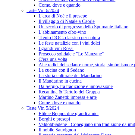
Come, dove e quando
Taste Vin 6/2024
L'arca di Noè e il presepe
Il villaggio di Natale a Caorle
Un secolo di progresso dello Spumante Italiano
L'abbinamento cibo-vino
Trento DOC: classico per natura
Le feste natalizie con i vini dolci
I grandi vini Rossi
Prosecco solidale e "Le Manzane"
C'era una volta
Alle radici del sedano: nome, storia, simbolismo e 
La cucina con il Sedano
La storia culturale del Mandarino
Il Mandarino in cucina
Da Sergio, tra tradizione e innovazione
Recantina & Tartufo del Grappa
Martino Zanetti: impresa e arte
Come, dove e quando
Taste Vin 5/2024
Etile e Beppo: due grandi amici
Borghi e presepi
Valdobbiadene - Conegliano una tradizione da imit
Il nobile Sauvignon