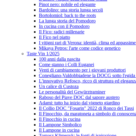
Pinot nero: nobile ed elegante
Bardolino: una storia lunga secoli
Bortolomiol: back to the roots
La lunga storia del Pomodoro
In cucina con il Pomodoro
Il Fico: radici millenarie
Il Fico nel piatto
I vitigni rari di Verona: identià, clima ed appassim
Mikaya Petros: l'arte come codice genetico
Taste Vin 1/2025
100 anni dalla nascita
Come stanno i Colli Euganei
Venti di cambiamento per i giovani produttori
Conegliano-Valdobbiadene la DOCG sotto l'egida
L'innovativo Refosco, ricco di struttura ed eleganz
Un calice di Custoza
Le personalità del Gewürztraminer
Raboso del Piave DOC dal sapore austero
Adami: tutto ha inizio dal vigneto giardino
Il Collio DOC "Fosarin" 2022 di Ronco dei Tassi
Il Finocchio, da maratoneta a simbolo di conoscen
Il Finocchio in cucina
Il Lampone Simbolico
Il Lampone in cucina
Tomasz Klimezyk: le fonti di ispirazione