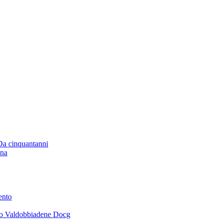
 Da cinquantanni
ana
ento
ano Valdobbiadene Docg