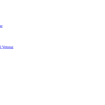
ne
l Vetoraz