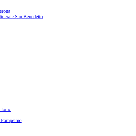
Verona
 Minerale San Benedetto
 tonic
el Pompelmo