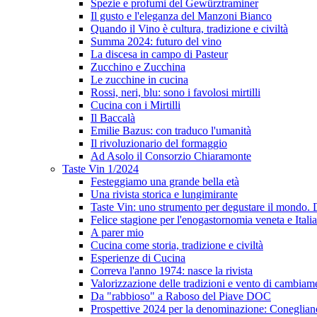
Spezie e profumi del Gewürztraminer
Il gusto e l'eleganza del Manzoni Bianco
Quando il Vino è cultura, tradizione e civiltà
Summa 2024: futuro del vino
La discesa in campo di Pasteur
Zucchino e Zucchina
Le zucchine in cucina
Rossi, neri, blu: sono i favolosi mirtilli
Cucina con i Mirtilli
Il Baccalà
Emilie Bazus: con traduco l'umanità
Il rivoluzionario del formaggio
Ad Asolo il Consorzio Chiaramonte
Taste Vin 1/2024
Festeggiamo una grande bella età
Una rivista storica e lungimirante
Taste Vin: uno strumento per degustare il mondo.
Felice stagione per l'enogastornomia veneta e Itali
A parer mio
Cucina come storia, tradizione e civiltà
Esperienze di Cucina
Correva l'anno 1974: nasce la rivista
Valorizzazione delle tradizioni e vento di cambiam
Da "rabbioso" a Raboso del Piave DOC
Prospettive 2024 per la denominazione: Conegli