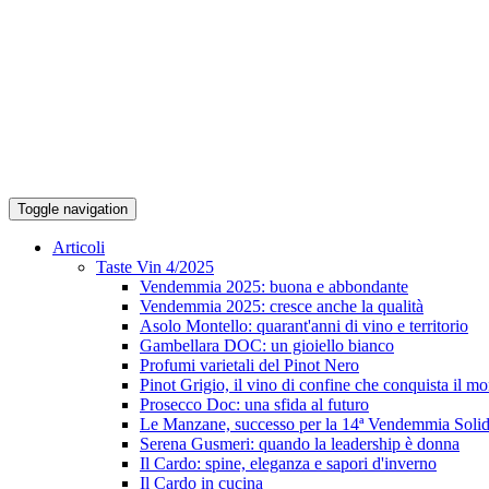
Toggle navigation
Articoli
Taste Vin 4/2025
Vendemmia 2025: buona e abbondante
Vendemmia 2025: cresce anche la qualità
Asolo Montello: quarant'anni di vino e territorio
Gambellara DOC: un gioiello bianco
Profumi varietali del Pinot Nero
Pinot Grigio, il vino di confine che conquista il m
Prosecco Doc: una sfida al futuro
Le Manzane, successo per la 14ª Vendemmia Solid
Serena Gusmeri: quando la leadership è donna
Il Cardo: spine, eleganza e sapori d'inverno
Il Cardo in cucina