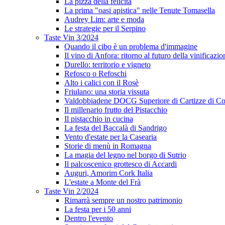
La pizza della felicità
La prima "oasi apistica" nelle Tenute Tomasella
Audrey Lim: arte e moda
Le strategie per il Serpino
Taste Vin 3/2024
Quando il cibo è un problema d'immagine
Il vino di Anfora: ritorno al futuro della vinificazio
Durello: territorio e vigneto
Refosco o Refoschi
Alto i calici con il Rosè
Friulano: una storia vissuta
Valdobbiadene DOCG Superiore di Cartizze di Co
Il millenario frutto del Pistacchio
Il pistacchio in cucina
La festa del Baccalà di Sandrigo
Vento d'estate per la Casearia
Storie di menù in Romagna
La magia del legno nel borgo di Sutrio
Il palcoscenico grottesco di Accardi
Auguri, Amorim Cork Italia
L'estate a Monte del Frà
Taste Vin 2/2024
Rimarrà sempre un nostro patrimonio
La festa per i 50 anni
Dentro l'evento