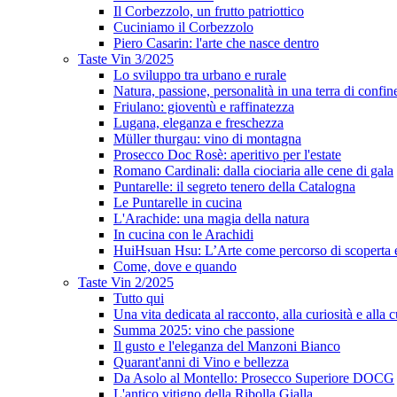
Il Corbezzolo, un frutto patriottico
Cuciniamo il Corbezzolo
Piero Casarin: l'arte che nasce dentro
Taste Vin 3/2025
Lo sviluppo tra urbano e rurale
Natura, passione, personalità in una terra di confin
Friulano: gioventù e raffinatezza
Lugana, eleganza e freschezza
Müller thurgau: vino di montagna
Prosecco Doc Rosè: aperitivo per l'estate
Romano Cardinali: dalla ciociaria alle cene di gala
Puntarelle: il segreto tenero della Catalogna
Le Puntarelle in cucina
L'Arachide: una magia della natura
In cucina con le Arachidi
HuiHsuan Hsu: L’Arte come percorso di scoperta
Come, dove e quando
Taste Vin 2/2025
Tutto qui
Una vita dedicata al racconto, alla curiosità e alla c
Summa 2025: vino che passione
Il gusto e l'eleganza del Manzoni Bianco
Quarant'anni di Vino e bellezza
Da Asolo al Montello: Prosecco Superiore DOCG
L'antico vitigno della Ribolla Gialla