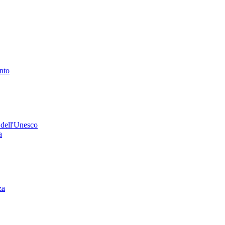
ento
 dell'Unesco
a
za