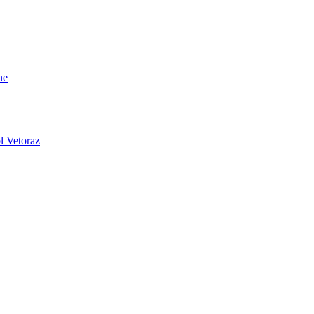
ne
l Vetoraz