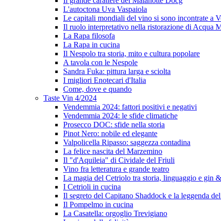
Il grande carattere del Malanotte Docg
L'autoctona Uva Vaspaiola
Le capitali mondiali del vino si sono incontrate a 
Il ruolo interpretativo nella ristorazione di Acqua
La Rapa filosofa
La Rapa in cucina
Il Nespolo tra storia, mito e cultura popolare
A tavola con le Nespole
Sandra Fuka: pittura larga e sciolta
I migliori Enotecari d'Italia
Come, dove e quando
Taste Vin 4/2024
Vendemmia 2024: fattori positivi e negativi
Vendemmia 2024: le sfide climatiche
Prosecco DOC: sfide nella storia
Pinot Nero: nobile ed elegante
Valpolicella Ripasso: saggezza contadina
La felice nascita del Marzemino
Il "d'Aquileia" di Cividale del Friuli
Vino fra letteratura e grande teatro
La magia del Cetriolo tra storia, linguaggio e gin &
I Cetrioli in cucina
Il segreto del Capitano Shaddock e la leggenda d
Il Pompelmo in cucina
La Casatella: orgoglio Trevigiano