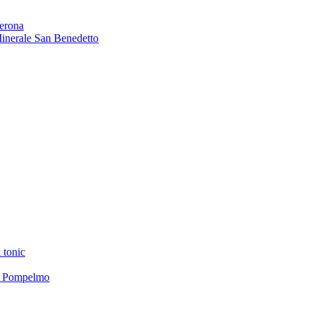
Verona
 Minerale San Benedetto
 tonic
el Pompelmo