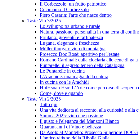
Il Corbezzolo, un frutto patriottico
Cuciniamo il Corbezzolo
Piero Casarin: l'arte che nasce dentro
Taste Vin 3/2025
Lo sviluppo tra urbano e rurale
Natura, passione, personalità in una terra di confin
Friulano: gioventù e raffinatezza
Lugana, eleganza e freschezza
Müller thurgau: vino di montagna
Prosecco Doc Rosè: aperitivo per l'estate
Romano Cardinali: dalla ciociaria alle cene di gala
Puntarelle: il segreto tenero della Catalogna
Le Puntarelle in cucina
L'Arachide: una magia della natura
In cucina con le Arachidi
HuiHsuan Hsu: L’Arte come percorso di scoperta
Come, dove e quando
Taste Vin 2/2025
Tutto qui
Una vita dedicata al racconto, alla curiosità e alla c
Summa 2025: vino che passione
Il gusto e l'eleganza del Manzoni Bianco
Quarant'anni di Vino e bellezza
Da Asolo al Montello: Prosecco Superiore DOCG
L'antico vitigno della Ribolla Gialla