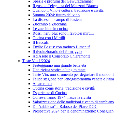
Spezie e profumi del Gewürztraminer
Il gusto e l'eleganza del Manzoni Bianco
Quando il Vino è cultura, tradizione e civiltà
Summa 2024: futuro del vino
La discesa in campo di Pasteur
Zucchino e Zucchina
Le zucchine in cucina
Rossi, neri, blu: sono i favolosi mirtilli
Cucina con i Mirtilli
Il Baccalà
Emilie Bazus: con traduco l'umanità
Il rivoluzionario del formaggio
Ad Asolo il Consorzio Chiaramonte
Taste Vin 1/2024
Festeggiamo una grande bella età
Una rivista storica e lungimirante
Taste Vin: uno strumento per degustare il mondo.
Felice stagione per l'enogastornomia veneta e Itali
A parer mio
Cucina come storia, tradizione e civiltà
Esperienze di Cucina
Correva l'anno 1974: nasce la rivista
Valorizzazione delle tradizioni e vento di cambiam
Da "rabbioso" a Raboso del Piave DOC
Prospettive 2024 per la denominazione: Conegli