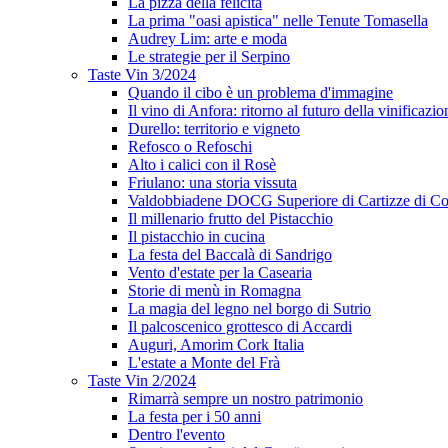
La pizza della felicità
La prima "oasi apistica" nelle Tenute Tomasella
Audrey Lim: arte e moda
Le strategie per il Serpino
Taste Vin 3/2024
Quando il cibo è un problema d'immagine
Il vino di Anfora: ritorno al futuro della vinificazio
Durello: territorio e vigneto
Refosco o Refoschi
Alto i calici con il Rosè
Friulano: una storia vissuta
Valdobbiadene DOCG Superiore di Cartizze di Co
Il millenario frutto del Pistacchio
Il pistacchio in cucina
La festa del Baccalà di Sandrigo
Vento d'estate per la Casearia
Storie di menù in Romagna
La magia del legno nel borgo di Sutrio
Il palcoscenico grottesco di Accardi
Auguri, Amorim Cork Italia
L'estate a Monte del Frà
Taste Vin 2/2024
Rimarrà sempre un nostro patrimonio
La festa per i 50 anni
Dentro l'evento