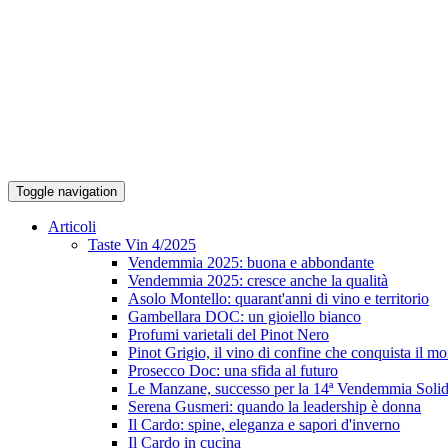
Toggle navigation
Articoli
Taste Vin 4/2025
Vendemmia 2025: buona e abbondante
Vendemmia 2025: cresce anche la qualità
Asolo Montello: quarant'anni di vino e territorio
Gambellara DOC: un gioiello bianco
Profumi varietali del Pinot Nero
Pinot Grigio, il vino di confine che conquista il m
Prosecco Doc: una sfida al futuro
Le Manzane, successo per la 14ª Vendemmia Solid
Serena Gusmeri: quando la leadership è donna
Il Cardo: spine, eleganza e sapori d'inverno
Il Cardo in cucina