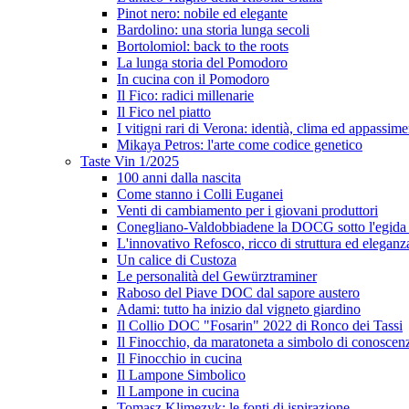
Pinot nero: nobile ed elegante
Bardolino: una storia lunga secoli
Bortolomiol: back to the roots
La lunga storia del Pomodoro
In cucina con il Pomodoro
Il Fico: radici millenarie
Il Fico nel piatto
I vitigni rari di Verona: identià, clima ed appassim
Mikaya Petros: l'arte come codice genetico
Taste Vin 1/2025
100 anni dalla nascita
Come stanno i Colli Euganei
Venti di cambiamento per i giovani produttori
Conegliano-Valdobbiadene la DOCG sotto l'egida
L'innovativo Refosco, ricco di struttura ed eleganz
Un calice di Custoza
Le personalità del Gewürztraminer
Raboso del Piave DOC dal sapore austero
Adami: tutto ha inizio dal vigneto giardino
Il Collio DOC "Fosarin" 2022 di Ronco dei Tassi
Il Finocchio, da maratoneta a simbolo di conoscen
Il Finocchio in cucina
Il Lampone Simbolico
Il Lampone in cucina
Tomasz Klimezyk: le fonti di ispirazione