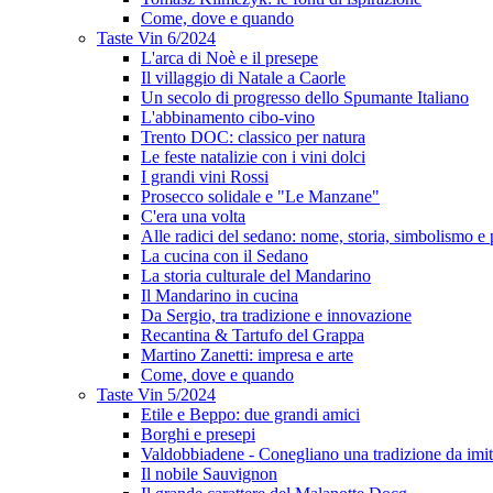
Come, dove e quando
Taste Vin 6/2024
L'arca di Noè e il presepe
Il villaggio di Natale a Caorle
Un secolo di progresso dello Spumante Italiano
L'abbinamento cibo-vino
Trento DOC: classico per natura
Le feste natalizie con i vini dolci
I grandi vini Rossi
Prosecco solidale e "Le Manzane"
C'era una volta
Alle radici del sedano: nome, storia, simbolismo e 
La cucina con il Sedano
La storia culturale del Mandarino
Il Mandarino in cucina
Da Sergio, tra tradizione e innovazione
Recantina & Tartufo del Grappa
Martino Zanetti: impresa e arte
Come, dove e quando
Taste Vin 5/2024
Etile e Beppo: due grandi amici
Borghi e presepi
Valdobbiadene - Conegliano una tradizione da imit
Il nobile Sauvignon