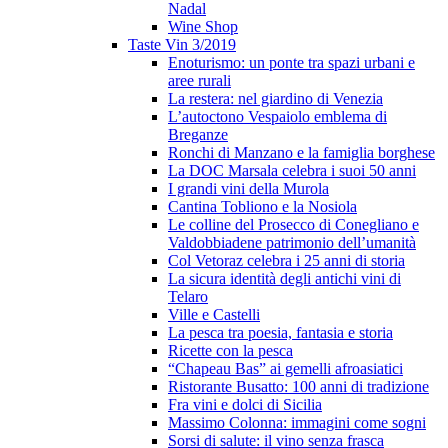
Nadal
Wine Shop
Taste Vin 3/2019
Enoturismo: un ponte tra spazi urbani e
aree rurali
La restera: nel giardino di Venezia
L’autoctono Vespaiolo emblema di
Breganze
Ronchi di Manzano e la famiglia borghese
La DOC Marsala celebra i suoi 50 anni
I grandi vini della Murola
Cantina Tobliono e la Nosiola
Le colline del Prosecco di Conegliano e
Valdobbiadene patrimonio dell’umanità
Col Vetoraz celebra i 25 anni di storia
La sicura identità degli antichi vini di
Telaro
Ville e Castelli
La pesca tra poesia, fantasia e storia
Ricette con la pesca
“Chapeau Bas” ai gemelli afroasiatici
Ristorante Busatto: 100 anni di tradizione
Fra vini e dolci di Sicilia
Massimo Colonna: immagini come sogni
Sorsi di salute: il vino senza frasca