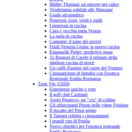
Müller Thurgau: un piacere nel calice
Vendemmia solidale alle Manzane
Grado alcometrico
Peperoni: rossi, verdi e gialli
I peperoni in cucina
Cara e vecchia mela Veneta
La mela in cucina
Castagne: il pane dei poveri
Friuli Venezia Giulia: la nuova cucina
Emanuelle Potier: predictive muse
Ai Bragozi di Caorle il primato della
migliore cucina di pesce
Un caffè d'autore nel cuore del Vomero
Cinquant'anni di brindisi con Enoteca
Regionale Emilia Romagna
Taste Vin 3/2020
Esperienze uniche e vere
Il golf club Carimate
Asolo Prosecco, un "cru" di collina
Gli affascinanti Pinots nelle vigne Friulane
Il riscatto del Pinot grigio
Il Taurasi celebra i cinquantanni
I grandi vini di Puglia
Nuovi obiettivi per l'enoteca regionale
Emilia Romagna