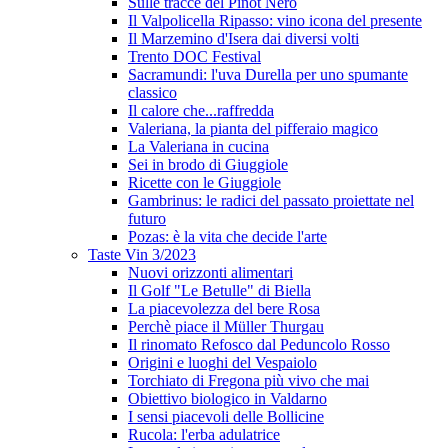
Sulle tracce del Pinot Nero
Il Valpolicella Ripasso: vino icona del presente
Il Marzemino d'Isera dai diversi volti
Trento DOC Festival
Sacramundi: l'uva Durella per uno spumante
classico
Il calore che...raffredda
Valeriana, la pianta del pifferaio magico
La Valeriana in cucina
Sei in brodo di Giuggiole
Ricette con le Giuggiole
Gambrinus: le radici del passato proiettate nel
futuro
Pozas: è la vita che decide l'arte
Taste Vin 3/2023
Nuovi orizzonti alimentari
Il Golf "Le Betulle" di Biella
La piacevolezza del bere Rosa
Perchè piace il Müller Thurgau
Il rinomato Refosco dal Peduncolo Rosso
Origini e luoghi del Vespaiolo
Torchiato di Fregona più vivo che mai
Obiettivo biologico in Valdarno
I sensi piacevoli delle Bollicine
Rucola: l'erba adulatrice