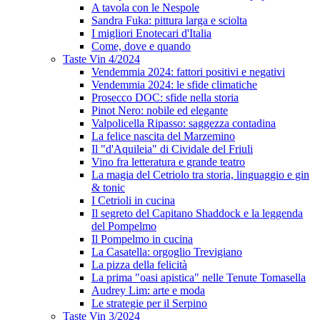
A tavola con le Nespole
Sandra Fuka: pittura larga e sciolta
I migliori Enotecari d'Italia
Come, dove e quando
Taste Vin 4/2024
Vendemmia 2024: fattori positivi e negativi
Vendemmia 2024: le sfide climatiche
Prosecco DOC: sfide nella storia
Pinot Nero: nobile ed elegante
Valpolicella Ripasso: saggezza contadina
La felice nascita del Marzemino
Il "d'Aquileia" di Cividale del Friuli
Vino fra letteratura e grande teatro
La magia del Cetriolo tra storia, linguaggio e gin
& tonic
I Cetrioli in cucina
Il segreto del Capitano Shaddock e la leggenda
del Pompelmo
Il Pompelmo in cucina
La Casatella: orgoglio Trevigiano
La pizza della felicità
La prima "oasi apistica" nelle Tenute Tomasella
Audrey Lim: arte e moda
Le strategie per il Serpino
Taste Vin 3/2024