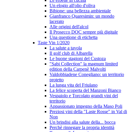
Le erbette in cucina
Un elogio all'olio d'oliva
Bibione: una bellezza ambientale
Gianfranco Quaresimin: un mondo
lacerato
Alle origini dell'alcol
Il Prosecco DOC sempre più digitale
Una questione di etichetta
Taste Vin 1/2020
La salute a tavola
Il golf club di Albarella
Le buone stagioni del Custoza
"Sabi Collection" la magnum limited
edition della Carpenè Malvolti
Valdobbiadene Conegliano: un territorio
protetto
La lunga vita del Friulano
La felice scoperta del Manzoni Bianco
Vespaiolo e Torcolato grandi vini del
territorio
Appassionato impegno della Maso Poli
Preziosi vini della "Laste Rosse" in Val di
Non
Un brindisi alla salute della... bocca
Perchè rinnegare la propria identità