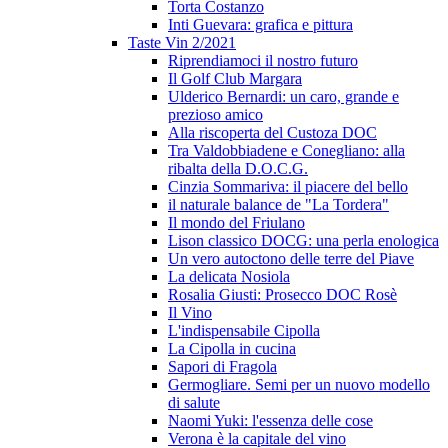
Torta Costanzo
Inti Guevara: grafica e pittura
Taste Vin 2/2021
Riprendiamoci il nostro futuro
Il Golf Club Margara
Ulderico Bernardi: un caro, grande e
prezioso amico
Alla riscoperta del Custoza DOC
Tra Valdobbiadene e Conegliano: alla
ribalta della D.O.C.G.
Cinzia Sommariva: il piacere del bello
il naturale balance de "La Tordera"
Il mondo del Friulano
Lison classico DOCG: una perla enologica
Un vero autoctono delle terre del Piave
La delicata Nosiola
Rosalia Giusti: Prosecco DOC Rosè
Il Vino
L'indispensabile Cipolla
La Cipolla in cucina
Sapori di Fragola
Germogliare. Semi per un nuovo modello
di salute
Naomi Yuki: l'essenza delle cose
Verona è la capitale del vino