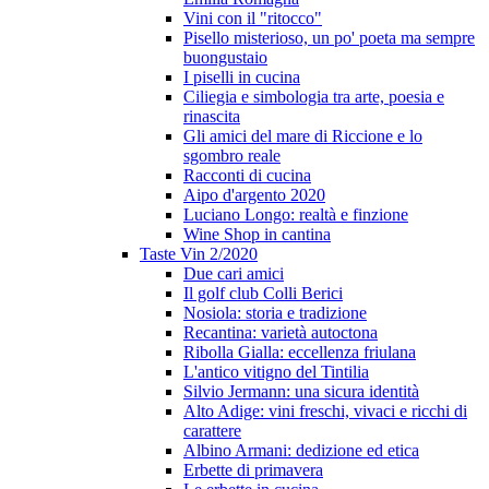
Vini con il "ritocco"
Pisello misterioso, un po' poeta ma sempre
buongustaio
I piselli in cucina
Ciliegia e simbologia tra arte, poesia e
rinascita
Gli amici del mare di Riccione e lo
sgombro reale
Racconti di cucina
Aipo d'argento 2020
Luciano Longo: realtà e finzione
Wine Shop in cantina
Taste Vin 2/2020
Due cari amici
Il golf club Colli Berici
Nosiola: storia e tradizione
Recantina: varietà autoctona
Ribolla Gialla: eccellenza friulana
L'antico vitigno del Tintilia
Silvio Jermann: una sicura identità
Alto Adige: vini freschi, vivaci e ricchi di
carattere
Albino Armani: dedizione ed etica
Erbette di primavera