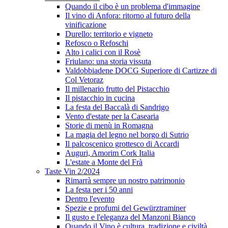
Quando il cibo è un problema d'immagine
Il vino di Anfora: ritorno al futuro della
vinificazione
Durello: territorio e vigneto
Refosco o Refoschi
Alto i calici con il Rosè
Friulano: una storia vissuta
Valdobbiadene DOCG Superiore di Cartizze di
Col Vetoraz
Il millenario frutto del Pistacchio
Il pistacchio in cucina
La festa del Baccalà di Sandrigo
Vento d'estate per la Casearia
Storie di menù in Romagna
La magia del legno nel borgo di Sutrio
Il palcoscenico grottesco di Accardi
Auguri, Amorim Cork Italia
L'estate a Monte del Frà
Taste Vin 2/2024
Rimarrà sempre un nostro patrimonio
La festa per i 50 anni
Dentro l'evento
Spezie e profumi del Gewürztraminer
Il gusto e l'eleganza del Manzoni Bianco
Quando il Vino è cultura, tradizione e civiltà