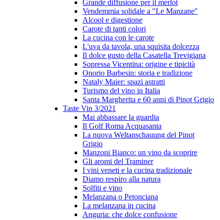
Grande diffusione per il merlot
Vendemmia solidale a "Le Manzane"
Alcool e digestione
Carote di tanti colori
La cucina con le carote
L'uva da tavola, una squisita dolcezza
Il dolce gusto della Casatella Trevigiana
Sopressa Vicentina: origine e tipicità
Onorio Barbesin: storia e tradizione
Nataly Maier: spazi astratti
Turismo del vino in Italia
Santa Margherita e 60 anni di Pinot Grigio
Taste Vin 3/2021
Mai abbassare la guardia
Il Golf Roma Acquasanta
La nuova Weltanschauung del Pinot
Grigio
Manzoni Bianco: un vino da scoprire
Gli aromi del Traminer
I vini veneti e la cucina tradizionale
Diamo respiro alla natura
Solfiti e vino
Melanzana o Petonciana
La melanzana in cucina
Anguria: che dolce confusione