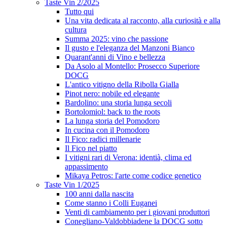
Taste Vin 2/2025
Tutto qui
Una vita dedicata al racconto, alla curiosità e alla
cultura
Summa 2025: vino che passione
Il gusto e l'eleganza del Manzoni Bianco
Quarant'anni di Vino e bellezza
Da Asolo al Montello: Prosecco Superiore
DOCG
L'antico vitigno della Ribolla Gialla
Pinot nero: nobile ed elegante
Bardolino: una storia lunga secoli
Bortolomiol: back to the roots
La lunga storia del Pomodoro
In cucina con il Pomodoro
Il Fico: radici millenarie
Il Fico nel piatto
I vitigni rari di Verona: identià, clima ed
appassimento
Mikaya Petros: l'arte come codice genetico
Taste Vin 1/2025
100 anni dalla nascita
Come stanno i Colli Euganei
Venti di cambiamento per i giovani produttori
Conegliano-Valdobbiadene la DOCG sotto