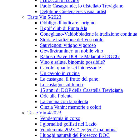
I Broccoli in cucina
Paolo Casagrande, lo tristellato Trevigiano
Delphine Cuelenaere: visual artist
Taste Vin 5/2023
Obbligo di indicare l'origine
Il golf club di Punta Ala
Conegliano-Valdobbiadene la tradizione continua
Storia e tradizione del Vespaiolo
Sauvignon: vitigno vigoroso
Gewürztraminer: un nobile vino
Raboso Piave DOC e Malanotte DOCG
Vino e salute, binomio possibile?
Cavolo, quanto sei interessante
Un cavolo in cucina
La castagna, il frutto del pane
Le castagne sul fuoco
15 anni di DOP della Casatella Trevigiana
Ode alla Polenta
La cucina con la polenta
Cinzia Vanin: memorie e colori
Taste Vin 4/2023
Vendemmia in corso
I giornalisti golfisti nel Lazio
Vendemmia 2023: "leggera" ma buona
I luoghi naturali del Prosecco DOC