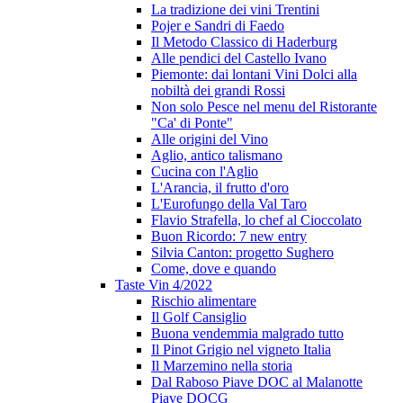
La tradizione dei vini Trentini
Pojer e Sandri di Faedo
Il Metodo Classico di Haderburg
Alle pendici del Castello Ivano
Piemonte: dai lontani Vini Dolci alla
nobiltà dei grandi Rossi
Non solo Pesce nel menu del Ristorante
"Ca' di Ponte"
Alle origini del Vino
Aglio, antico talismano
Cucina con l'Aglio
L'Arancia, il frutto d'oro
L'Eurofungo della Val Taro
Flavio Strafella, lo chef al Cioccolato
Buon Ricordo: 7 new entry
Silvia Canton: progetto Sughero
Come, dove e quando
Taste Vin 4/2022
Rischio alimentare
Il Golf Cansiglio
Buona vendemmia malgrado tutto
Il Pinot Grigio nel vigneto Italia
Il Marzemino nella storia
Dal Raboso Piave DOC al Malanotte
Piave DOCG