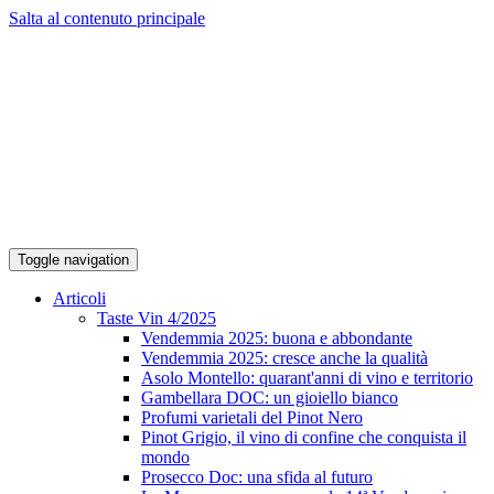
Salta al contenuto principale
Toggle navigation
Articoli
Taste Vin 4/2025
Vendemmia 2025: buona e abbondante
Vendemmia 2025: cresce anche la qualità
Asolo Montello: quarant'anni di vino e territorio
Gambellara DOC: un gioiello bianco
Profumi varietali del Pinot Nero
Pinot Grigio, il vino di confine che conquista il
mondo
Prosecco Doc: una sfida al futuro