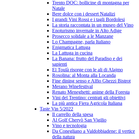
Trento DOC: bollicine di montagna per
Natale
Bere dolce con i dessert Natalizi
I grandi Vini Rossi e i tagli Bordolesi
La storia raccontata in un museo del Vino
Enoturismo invernale in Alto Adige
Prosecco solidale a le Manzane
Lo Champagne, parla Italiano
Enigmatica Lattuga
La Lattuga in cucina
La Banana: frutto del Paradiso e dei
sapienti
El Toulà risorge con le ali di Alajmo
Rosolina: al Monta alla Locanda
Fine dining senso e Alfio Ghezzi Bistrot
Merano Winefestival
Renato Meneghetti: anime della Foresta
Vini del Trentino: centrati gli obiettivi
La più antica Fiera Agricola Italiana
Taste Vin 5/2022
Il carrello della spesa
Al Golf Chervò San Vigilio
Vino e tecnologia
Da Conegliano a Valdobbiadene: il vertice
della natura