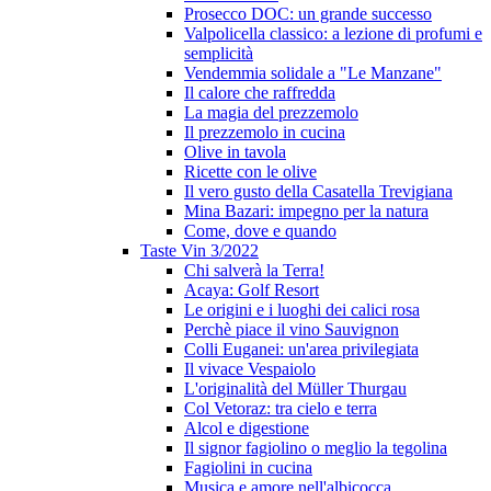
Prosecco DOC: un grande successo
Valpolicella classico: a lezione di profumi e
semplicità
Vendemmia solidale a "Le Manzane"
Il calore che raffredda
La magia del prezzemolo
Il prezzemolo in cucina
Olive in tavola
Ricette con le olive
Il vero gusto della Casatella Trevigiana
Mina Bazari: impegno per la natura
Come, dove e quando
Taste Vin 3/2022
Chi salverà la Terra!
Acaya: Golf Resort
Le origini e i luoghi dei calici rosa
Perchè piace il vino Sauvignon
Colli Euganei: un'area privilegiata
Il vivace Vespaiolo
L'originalità del Müller Thurgau
Col Vetoraz: tra cielo e terra
Alcol e digestione
Il signor fagiolino o meglio la tegolina
Fagiolini in cucina
Musica e amore nell'albicocca