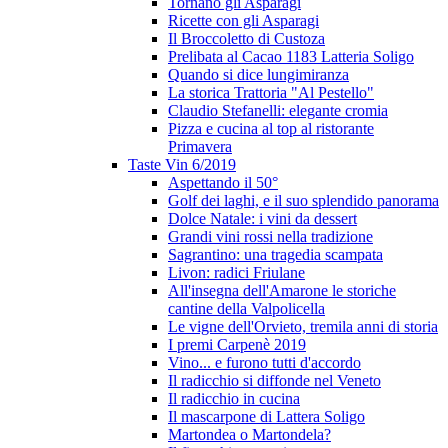
Tornano gli Asparagi
Ricette con gli Asparagi
Il Broccoletto di Custoza
Prelibata al Cacao 1183 Latteria Soligo
Quando si dice lungimiranza
La storica Trattoria "Al Pestello"
Claudio Stefanelli: elegante cromia
Pizza e cucina al top al ristorante
Primavera
Taste Vin 6/2019
Aspettando il 50°
Golf dei laghi, e il suo splendido panorama
Dolce Natale: i vini da dessert
Grandi vini rossi nella tradizione
Sagrantino: una tragedia scampata
Livon: radici Friulane
All'insegna dell'Amarone le storiche
cantine della Valpolicella
Le vigne dell'Orvieto, tremila anni di storia
I premi Carpenè 2019
Vino... e furono tutti d'accordo
Il radicchio si diffonde nel Veneto
Il radicchio in cucina
Il mascarpone di Lattera Soligo
Martondea o Martondela?