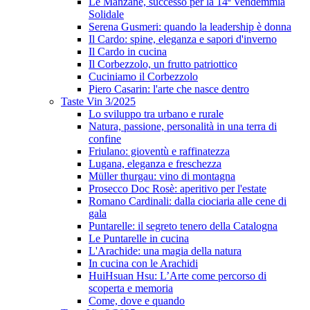
Le Manzane, successo per la 14ª Vendemmia
Solidale
Serena Gusmeri: quando la leadership è donna
Il Cardo: spine, eleganza e sapori d'inverno
Il Cardo in cucina
Il Corbezzolo, un frutto patriottico
Cuciniamo il Corbezzolo
Piero Casarin: l'arte che nasce dentro
Taste Vin 3/2025
Lo sviluppo tra urbano e rurale
Natura, passione, personalità in una terra di
confine
Friulano: gioventù e raffinatezza
Lugana, eleganza e freschezza
Müller thurgau: vino di montagna
Prosecco Doc Rosè: aperitivo per l'estate
Romano Cardinali: dalla ciociaria alle cene di
gala
Puntarelle: il segreto tenero della Catalogna
Le Puntarelle in cucina
L'Arachide: una magia della natura
In cucina con le Arachidi
HuiHsuan Hsu: L’Arte come percorso di
scoperta e memoria
Come, dove e quando