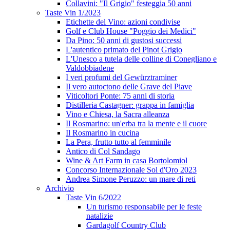
Collavini: "Il Grigio" festeggia 50 anni
Taste Vin 1/2023
Etichette del Vino: azioni condivise
Golf e Club House "Poggio dei Medici"
Da Pino: 50 anni di gustosi successi
L'autentico primato del Pinot Grigio
L'Unesco a tutela delle colline di Conegliano e
Valdobbiadene
I veri profumi del Gewürztraminer
Il vero autoctono delle Grave del Piave
Viticoltori Ponte: 75 anni di storia
Distilleria Castagner: grappa in famiglia
Vino e Chiesa, la Sacra alleanza
Il Rosmarino: un'erba tra la mente e il cuore
Il Rosmarino in cucina
La Pera, frutto tutto al femminile
Antico di Col Sandago
Wine & Art Farm in casa Bortolomiol
Concorso Internazionale Sol d'Oro 2023
Andrea Simone Peruzzo: un mare di reti
Archivio
Taste Vin 6/2022
Un turismo responsabile per le feste
natalizie
Gardagolf Country Club