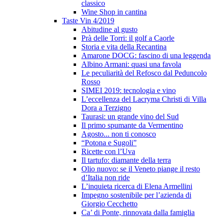
classico
Wine Shop in cantina
Taste Vin 4/2019
Abitudine al gusto
Prà delle Torri: il golf a Caorle
Storia e vita della Recantina
Amarone DOCG: fascino di una leggenda
Albino Armani: quasi una favola
Le peculiarità del Refosco dal Peduncolo
Rosso
SIMEI 2019: tecnologia e vino
L’eccellenza del Lacryma Christi di Villa
Dora a Terzigno
Taurasi: un grande vino del Sud
Il primo spumante da Vermentino
Agosto... non ti conosco
“Potona e Sugoli”
Ricette con l’Uva
Il tartufo: diamante della terra
Olio nuovo: se il Veneto piange il resto
d’Italia non ride
L’inquieta ricerca di Elena Armellini
Impegno sostenibile per l’azienda di
Giorgio Cecchetto
Ca’ di Ponte, rinnovata dalla famiglia