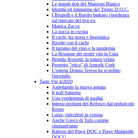
Le grandi doti del Manzoni Bianco
Identità ed immagine del Trento D.O.C.
I Brunelli e il Barolo battono i bordeaux
sul mercato del live-ex
Magica Zucca
La zucca in cucina
Il cachi, tra storia e linguistica
Ricette con il cachi
Il turismo del vino e la pandemia
La flessione dei nostri vini in Cina
Brigitta Rossetti: la natura velata
Progetto "etico" di Amorik Cork
L'osteria Donna Teresa ha sconfitto
l'incendio
Taste Vin 4/2020
Aspettando la nuova annata
Il golf Saturnia
Una vendemmia di qualità
Intensi profumi del Refosco dal peduncolo
Rosso
Luisa: viticoltori in corona
Anche Greco di Tufo compie
cinquant'anni
Raboso del Piave DOC e Piave Malanotte
DOCG