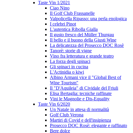
Taste Vin 1/2021
Ciao Nino
Il Golf Club Frassanelle
Valpolicella Ripasso: una perla enologica
I celebri Pinot
L'autentica Ribolla Gialla
Il gusto fresco del Müller Thurgau
Il bello e il buono della Giusti Wine
La delicatezza del Prosecco DOC Rosè
Tanorè: storie di vigne
Vino fra letteratura e grande teatro
La forza degli spinaci
Gli spinaci in cucina
L'Actinidia o kiwi
Albino Armani vice il "Global Best of
Wine Tourism"
Il "D'Aquileia" di Cividale del Friuli
Elisa Bertaglia: tecniche raffinate
Vini le Magnolie e Dis-Equality
Taste Vin 6/2020
Un Natale in attesa di normalità
Golf Club Verona
Martiri di Covid e dell'insipienza
Prosecco DOC Rosè: elegante e raffinato
Bere dolce