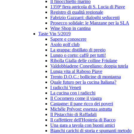
Il finocchietto marino
1359ª fiera agricola di S. Lucia di Piave
Registro di qualità regionale
Fabrizio Gazzarri: dialoghi seducenti
Prosecco solidale: le Manzane per la SLA
Wine Shop in cantina
Taste Vin 5/2019
Sapere e conoscere
Asolo golf club
La grappa: distillato di pregio
Lungo o corto: caffè per tutti!
Ribolla Gialla delle colline Friulane
Valdobbiadene Conegliano: doppia tutela
Lunga vita al Raboso Piave
Trento D.O.C.: bollicine di montagna
Quale futuro per la cucina Italiana?
I radicchi Veneti
La cucina con i radicchi
Il Cocomero come il viagra
Castagne: il pane ricco dei poveri
Michèle Prévost: essenza astratta
Il Pistacchio di Raffadali
Il caffettiere dell'Hosteria di Bacco
Una gara a tavola con buoni amici
Bianchi carichi di storia e spumanti metodo