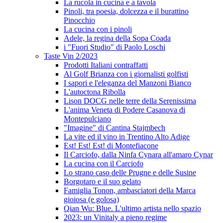
La rucola in cucina e a tavola
Pinoli, tra poesia, dolcezza e il burattino
Pinocchio
La cucina con i pinoli
Adele, la regina della Sopa Coada
i "Fuori Studio" di Paolo Loschi
Taste Vin 2/2023
Prodotti Italiani contraffatti
Al Golf Brianza con i giornalisti golfisti
I sapori e l'eleganza del Manzoni Bianco
L'autoctona Ribolla
Lison DOCG nelle terre della Serenissima
L'anima Veneta di Podere Casanova di
Montepulciano
"Imagine" di Cantina Stajmbech
La vite ed il vino in Trentino Alto Adige
Est! Est! Est! di Montefiacone
Il Carciofo, dalla Ninfa Cynara all'amaro Cynar
La cucina con il Carciofo
Lo strano caso delle Prugne e delle Susine
Borgotaro e il suo gelato
Famiglia Tonon, ambasciatori della Marca
gioiosa (e golosa)
Qian Wu: Blue. L'ultimo artista nello spazio
2023: un Vinitaly a pieno regime