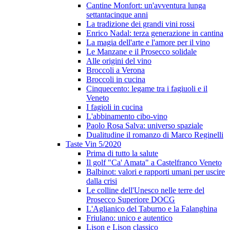
Cantine Monfort: un'avventura lunga
settantacinque anni
La tradizione dei grandi vini rossi
Enrico Nadal: terza generazione in cantina
La magia dell'arte e l'amore per il vino
Le Manzane e il Prosecco solidale
Alle origini del vino
Broccoli a Verona
Broccoli in cucina
Cinquecento: legame tra i fagiuoli e il
Veneto
I fagioli in cucina
L'abbinamento cibo-vino
Paolo Rosa Salva: universo spaziale
Dualitudine il romanzo di Marco Reginelli
Taste Vin 5/2020
Prima di tutto la salute
Il golf "Ca' Amata" a Castelfranco Veneto
Balbinot: valori e rapporti umani per uscire
dalla crisi
Le colline dell'Unesco nelle terre del
Prosecco Superiore DOCG
L'Aglianico del Taburno e la Falanghina
Friulano: unico e autentico
Lison e Lison classico