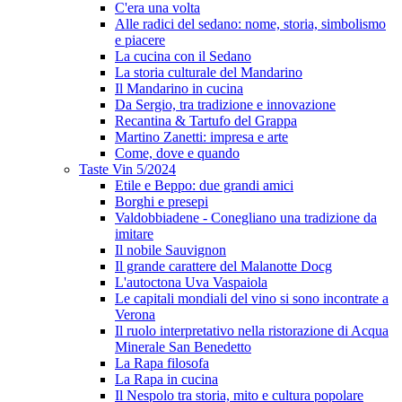
C'era una volta
Alle radici del sedano: nome, storia, simbolismo
e piacere
La cucina con il Sedano
La storia culturale del Mandarino
Il Mandarino in cucina
Da Sergio, tra tradizione e innovazione
Recantina & Tartufo del Grappa
Martino Zanetti: impresa e arte
Come, dove e quando
Taste Vin 5/2024
Etile e Beppo: due grandi amici
Borghi e presepi
Valdobbiadene - Conegliano una tradizione da
imitare
Il nobile Sauvignon
Il grande carattere del Malanotte Docg
L'autoctona Uva Vaspaiola
Le capitali mondiali del vino si sono incontrate a
Verona
Il ruolo interpretativo nella ristorazione di Acqua
Minerale San Benedetto
La Rapa filosofa
La Rapa in cucina
Il Nespolo tra storia, mito e cultura popolare