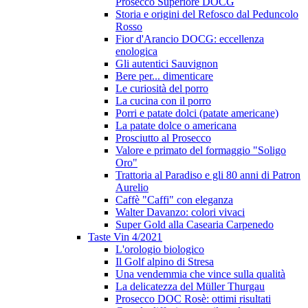
Prosecco Superiore DOCG
Storia e origini del Refosco dal Peduncolo
Rosso
Fior d'Arancio DOCG: eccellenza
enologica
Gli autentici Sauvignon
Bere per... dimenticare
Le curiosità del porro
La cucina con il porro
Porri e patate dolci (patate americane)
La patate dolce o americana
Prosciutto al Prosecco
Valore e primato del formaggio "Soligo
Oro"
Trattoria al Paradiso e gli 80 anni di Patron
Aurelio
Caffè "Caffi" con eleganza
Walter Davanzo: colori vivaci
Super Gold alla Casearia Carpenedo
Taste Vin 4/2021
L'orologio biologico
Il Golf alpino di Stresa
Una vendemmia che vince sulla qualità
La delicatezza del Müller Thurgau
Prosecco DOC Rosè: ottimi risultati