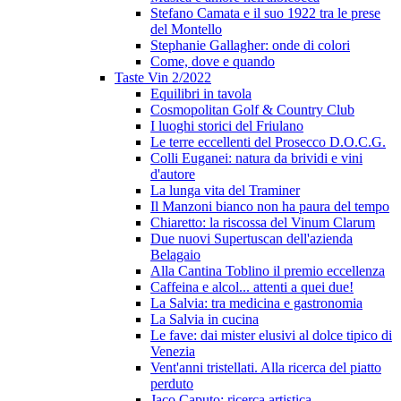
Stefano Camata e il suo 1922 tra le prese
del Montello
Stephanie Gallagher: onde di colori
Come, dove e quando
Taste Vin 2/2022
Equilibri in tavola
Cosmopolitan Golf & Country Club
I luoghi storici del Friulano
Le terre eccellenti del Prosecco D.O.C.G.
Colli Euganei: natura da brividi e vini
d'autore
La lunga vita del Traminer
Il Manzoni bianco non ha paura del tempo
Chiaretto: la riscossa del Vinum Clarum
Due nuovi Supertuscan dell'azienda
Belagaio
Alla Cantina Toblino il premio eccellenza
Caffeina e alcol... attenti a quei due!
La Salvia: tra medicina e gastronomia
La Salvia in cucina
Le fave: dai mister elusivi al dolce tipico di
Venezia
Vent'anni tristellati. Alla ricerca del piatto
perduto
Jaco Caputo: ricerca artistica