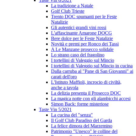
Taste Vin 6/2021
La tradizione a Natale
Golf Club Trieste
Trento DOC spumanti per le Feste
Natalizie
Gli autentici grandi vini rossi
L'affascinante Amarone DOCG
Bere dolce per le Feste Natalizie
Novità e premi per Ronco dei Tassi
A Le Manzane prosecco solidale
Lo strano caso del fragolino
I tortellini di Valeggio sul Mincio
I tortellini di Valeggio sul Mincio in cucina
Dalla carruba al "Pane di San Giovanni" ai
carati dell'oro
L'Istituto Maffioli, incrocio di civiltà,
anche a tavola
La delizia presenta il Prosecco DOC
La magica notte con gli alambicchi accesi
Simon Back: forme misteriose
Taste Vin 5/2021
La cucina del "senza"
Il Golf Club Paradiso del Garda
La felice dimora del Marzemino
Patrimonio "Unesco" le colline del