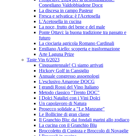
Conegliano Valdobbiadene Docg
La discesa in campo Pasteur
Fresca e selvatica: è l'Acetosella
L'Acetosella in cucina
La noce, frutto del bene e del male
Ponte Ottavi: la buona tradizione tra passato e
futuro
La ciociaria agricola Romano Cardinali
Emiliano Aiello: scoperta e trasformazione
Arte Laguna Prize
Taste Vin 6/2023
Cinquantennale! Ci siamo arrivati
Hickory Golf in Cansiglio
Annuale congresso assoenologi
L'esclusivo Amarone DOCG
I grandi Rossi del Vino Italiano
Metodo classico "Trento DOC"
I Dolci Natalizi con i Vini Dolci
Un capolavoro di Natura
Prosecco solidale a "Le Manzane"
Le Bollicine di gran classe
Il Granchio Blu: dai fondali marini allo zodiaco
La cucina con il Granchio Blu
Broccoletto di Custoza e Broccolo di Novaglie