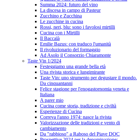
Summa 2024: futuro del vino
La discesa in campo di Pasteur
Zucchino e Zucchina
Le zucchine in cucina
Rossi, neri, blu: sono i favolosi mirtilli
Cucina con i Mirtilli
Il Baccalà
Emilie Bazus: con traduco l'umanità
Il rivoluzionario del formaggio
Ad Asolo il Consorzio Chiaramonte
Taste Vin 1/2024
Festeggiamo una grande bella età
Una rivista storica e lungimirante
Taste Vin: uno strumento per degustare il mondo.
Da cinquantanni
Felice stagione per l'enogastornomia veneta e
Italiana
A parer mio
Cucina come storia, tradizione e civiltà
Esperienze di Cucina
Correva l'anno 1974: nasce la rivista
Valorizzazione delle tradizioni e vento di
cambiamento
Da "rabbioso" a Raboso del Piave DOC
Prospettive 2024 per la denominazione: