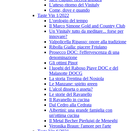
L'atteso ritorno del Vinitaly
Come, dove e quando
Taste Vin 1/2022
L'orologio del tempo
Il Marco Simone Gold and Country Club
Un Vinitaly tutto da meditare... forse per
innovare?
Valpolicella Ripasso: onore alla tradizione
Ribolla Gialla: piacere Friulano
Prosecco DOC: l'effervescenza di una
denominazione
Gli ottimi Pinot
I luoghi del Raboso Piave DOC e del
Malanotte DOCG
La storia Trentina del Nosiola
Le Manzane: spirito green
L'alcol disseta o asseta?
Le storie del Ravanello
Il Ravanello in cucina
Dal Cedro alla Cedrata
Albertini: una grande famiglia con
un'ottima cucina
Il Metal Becher Pierluigi de Meneghi
Veronika Braun: l'amore per l'arte