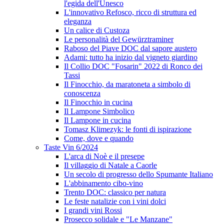
l'egida dell'Unesco
L'innovativo Refosco, ricco di struttura ed
eleganza
Un calice di Custoza
Le personalità del Gewürztraminer
Raboso del Piave DOC dal sapore austero
Adami: tutto ha inizio dal vigneto giardino
Il Collio DOC "Fosarin" 2022 di Ronco dei
Tassi
Il Finocchio, da maratoneta a simbolo di
conoscenza
Il Finocchio in cucina
Il Lampone Simbolico
Il Lampone in cucina
Tomasz Klimezyk: le fonti di ispirazione
Come, dove e quando
Taste Vin 6/2024
L'arca di Noè e il presepe
Il villaggio di Natale a Caorle
Un secolo di progresso dello Spumante Italiano
L'abbinamento cibo-vino
Trento DOC: classico per natura
Le feste natalizie con i vini dolci
I grandi vini Rossi
Prosecco solidale e "Le Manzane"