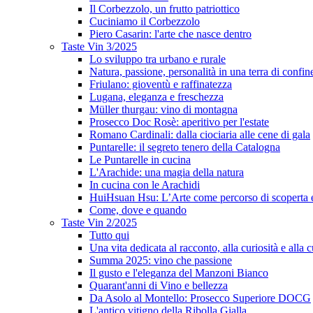
Il Corbezzolo, un frutto patriottico
Cuciniamo il Corbezzolo
Piero Casarin: l'arte che nasce dentro
Taste Vin 3/2025
Lo sviluppo tra urbano e rurale
Natura, passione, personalità in una terra di confin
Friulano: gioventù e raffinatezza
Lugana, eleganza e freschezza
Müller thurgau: vino di montagna
Prosecco Doc Rosè: aperitivo per l'estate
Romano Cardinali: dalla ciociaria alle cene di gala
Puntarelle: il segreto tenero della Catalogna
Le Puntarelle in cucina
L'Arachide: una magia della natura
In cucina con le Arachidi
HuiHsuan Hsu: L’Arte come percorso di scoperta
Come, dove e quando
Taste Vin 2/2025
Tutto qui
Una vita dedicata al racconto, alla curiosità e alla c
Summa 2025: vino che passione
Il gusto e l'eleganza del Manzoni Bianco
Quarant'anni di Vino e bellezza
Da Asolo al Montello: Prosecco Superiore DOCG
L'antico vitigno della Ribolla Gialla