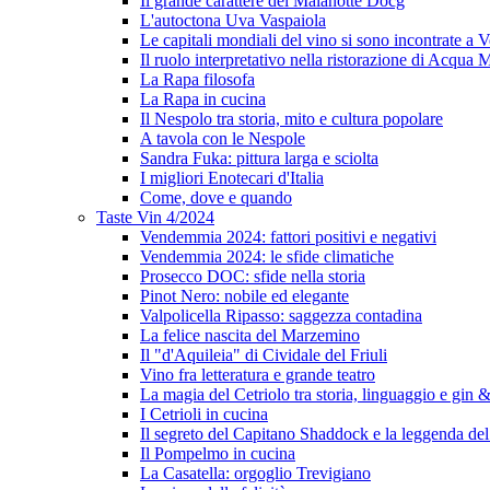
Il grande carattere del Malanotte Docg
L'autoctona Uva Vaspaiola
Le capitali mondiali del vino si sono incontrate a 
Il ruolo interpretativo nella ristorazione di Acqua
La Rapa filosofa
La Rapa in cucina
Il Nespolo tra storia, mito e cultura popolare
A tavola con le Nespole
Sandra Fuka: pittura larga e sciolta
I migliori Enotecari d'Italia
Come, dove e quando
Taste Vin 4/2024
Vendemmia 2024: fattori positivi e negativi
Vendemmia 2024: le sfide climatiche
Prosecco DOC: sfide nella storia
Pinot Nero: nobile ed elegante
Valpolicella Ripasso: saggezza contadina
La felice nascita del Marzemino
Il "d'Aquileia" di Cividale del Friuli
Vino fra letteratura e grande teatro
La magia del Cetriolo tra storia, linguaggio e gin &
I Cetrioli in cucina
Il segreto del Capitano Shaddock e la leggenda d
Il Pompelmo in cucina
La Casatella: orgoglio Trevigiano