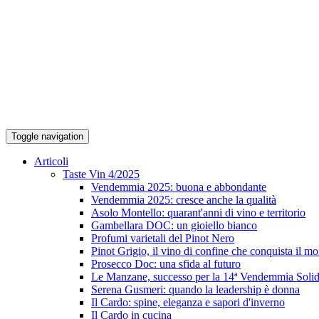
Toggle navigation
Articoli
Taste Vin 4/2025
Vendemmia 2025: buona e abbondante
Vendemmia 2025: cresce anche la qualità
Asolo Montello: quarant'anni di vino e territorio
Gambellara DOC: un gioiello bianco
Profumi varietali del Pinot Nero
Pinot Grigio, il vino di confine che conquista il m
Prosecco Doc: una sfida al futuro
Le Manzane, successo per la 14ª Vendemmia Solid
Serena Gusmeri: quando la leadership è donna
Il Cardo: spine, eleganza e sapori d'inverno
Il Cardo in cucina