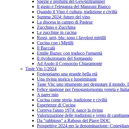
Spezie e profumi del Gewürztraminer
Il gusto e l'eleganza del Manzoni Bianco
Quando il Vino è cultura, tradizione e civiltà
Summa 2024: futuro del vino
La discesa in campo di Pasteur
Zucchino e Zucchina
Le zucchine in cucina
Rossi, neri, blu: sono i favolosi mirtilli
Cucina con i Mirtilli
Il Baccalà
Emilie Bazus: con traduco l'umanità
Il rivoluzionario del formaggio
Ad Asolo il Consorzio Chiaramonte
Taste Vin 1/2024
Festeggiamo una grande bella età
Una rivista storica e lungimirante
Taste Vin: uno strumento per degustare il mondo.
Felice stagione per l'enogastornomia veneta e Itali
A parer mio
Cucina come storia, tradizione e civiltà
Esperienze di Cucina
Correva l'anno 1974: nasce la rivista
Valorizzazione delle tradizioni e vento di cambiam
Da "rabbioso" a Raboso del Piave DOC
Prospettive 2024 per la denominazione: Conegli