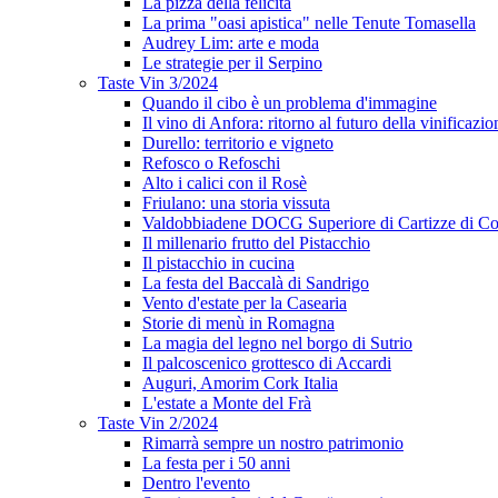
La pizza della felicità
La prima "oasi apistica" nelle Tenute Tomasella
Audrey Lim: arte e moda
Le strategie per il Serpino
Taste Vin 3/2024
Quando il cibo è un problema d'immagine
Il vino di Anfora: ritorno al futuro della vinificazio
Durello: territorio e vigneto
Refosco o Refoschi
Alto i calici con il Rosè
Friulano: una storia vissuta
Valdobbiadene DOCG Superiore di Cartizze di Co
Il millenario frutto del Pistacchio
Il pistacchio in cucina
La festa del Baccalà di Sandrigo
Vento d'estate per la Casearia
Storie di menù in Romagna
La magia del legno nel borgo di Sutrio
Il palcoscenico grottesco di Accardi
Auguri, Amorim Cork Italia
L'estate a Monte del Frà
Taste Vin 2/2024
Rimarrà sempre un nostro patrimonio
La festa per i 50 anni
Dentro l'evento