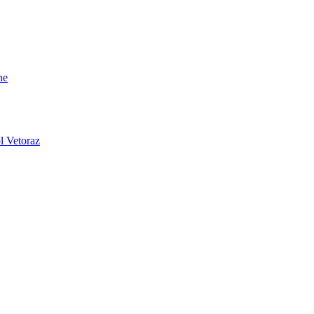
ne
l Vetoraz