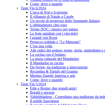
Come, dove e quando
Taste Vin 6/2024
L'arca di Noè e il presepe
Il villaggio di Natale a Caorle
Un secolo di progresso dello Spumante Italiano
L'abbinamento cibo-vino
Trento DOC: classico per natura
Le feste natalizie con i vini dolci
I grandi vini Rossi
Prosecco solidale e "Le Manzane"
C'era una volta
Alle radici del sedano: nome, storia, simbolismo e 
La cucina con il Sedano
La storia culturale del Mandarino
Il Mandarino in cucina
Da Sergio, tra tradizione e innovazione
Recantina & Tartufo del Grappa
Martino Zanetti: impresa e arte
Come, dove e quando
Taste Vin 5/2024
Etile e Beppo: due grandi amici
Borghi e presepi
Valdobbiadene - Conegliano una tradizione da imit
Il nobile Sauvignon