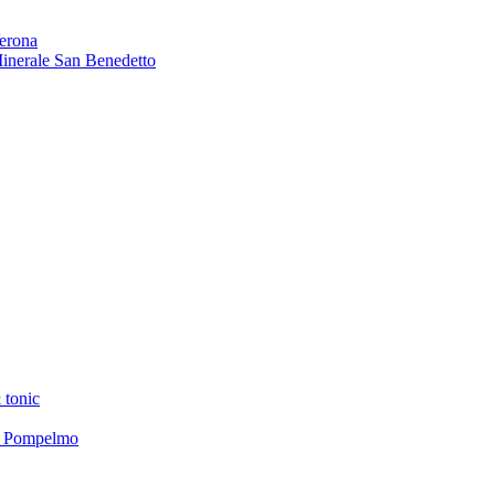
Verona
 Minerale San Benedetto
 tonic
el Pompelmo