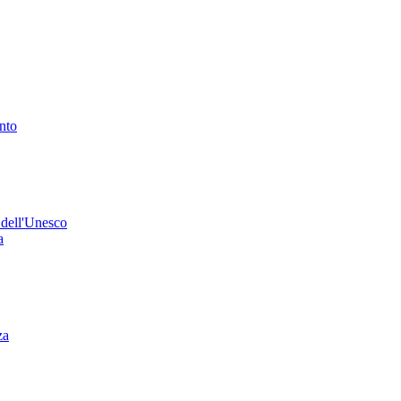
ento
 dell'Unesco
a
za