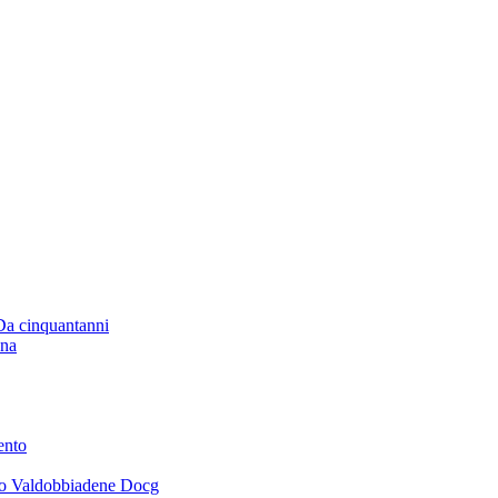
 Da cinquantanni
ana
ento
ano Valdobbiadene Docg