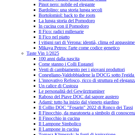
Pinot nero: nobile ed elegante
Bardolino: una storia lunga secoli
Bortolomiol: back to the roots
La lunga storia del Pomodoro
In cucina con il Pomodoro
Il Fico: radici millenarie
Il Fico nel piatto
I vitigni rari di Verona: identià, clima ed appassim
Mikaya Petros: l'arte come codice genetico
Taste Vin 1/2025
100 anni dalla nascita
Come stanno i Colli Euganei
Venti di cambiamento per i giovani produttori
Conegliano-Valdobbiadene la DOCG sotto l'egida
L'innovativo Refosco, ricco di struttura ed eleganz
Un calice di Custoza
Le personalità del Gewürztraminer
Raboso del Piave DOC dal sapore austero
Adami: tutto ha inizio dal vigneto giardino
Il Collio DOC "Fosarin" 2022 di Ronco dei Tassi
Il Finocchio, da maratoneta a simbolo di conoscen
Il Finocchio in cucina
Il Lampone Simbolico
Il Lampone in cucina
Tomasz Klimezyk: le fonti di ispirazione