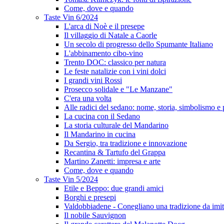
Come, dove e quando
Taste Vin 6/2024
L'arca di Noè e il presepe
Il villaggio di Natale a Caorle
Un secolo di progresso dello Spumante Italiano
L'abbinamento cibo-vino
Trento DOC: classico per natura
Le feste natalizie con i vini dolci
I grandi vini Rossi
Prosecco solidale e "Le Manzane"
C'era una volta
Alle radici del sedano: nome, storia, simbolismo e 
La cucina con il Sedano
La storia culturale del Mandarino
Il Mandarino in cucina
Da Sergio, tra tradizione e innovazione
Recantina & Tartufo del Grappa
Martino Zanetti: impresa e arte
Come, dove e quando
Taste Vin 5/2024
Etile e Beppo: due grandi amici
Borghi e presepi
Valdobbiadene - Conegliano una tradizione da imit
Il nobile Sauvignon