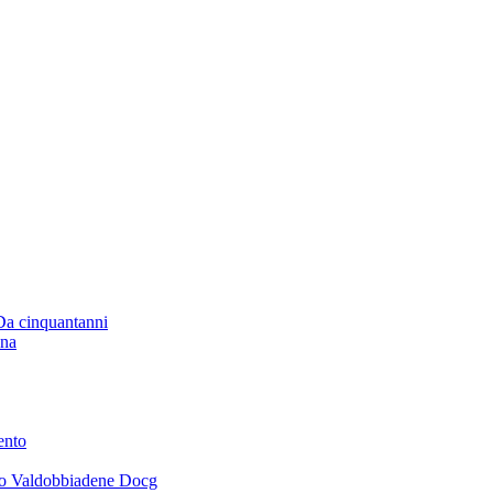
 Da cinquantanni
ana
ento
ano Valdobbiadene Docg