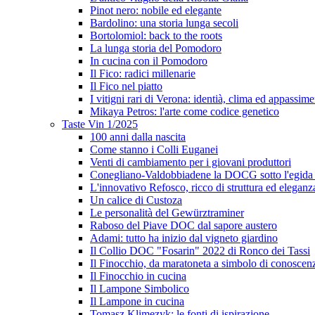
Pinot nero: nobile ed elegante
Bardolino: una storia lunga secoli
Bortolomiol: back to the roots
La lunga storia del Pomodoro
In cucina con il Pomodoro
Il Fico: radici millenarie
Il Fico nel piatto
I vitigni rari di Verona: identià, clima ed appassim
Mikaya Petros: l'arte come codice genetico
Taste Vin 1/2025
100 anni dalla nascita
Come stanno i Colli Euganei
Venti di cambiamento per i giovani produttori
Conegliano-Valdobbiadene la DOCG sotto l'egida
L'innovativo Refosco, ricco di struttura ed eleganz
Un calice di Custoza
Le personalità del Gewürztraminer
Raboso del Piave DOC dal sapore austero
Adami: tutto ha inizio dal vigneto giardino
Il Collio DOC "Fosarin" 2022 di Ronco dei Tassi
Il Finocchio, da maratoneta a simbolo di conoscen
Il Finocchio in cucina
Il Lampone Simbolico
Il Lampone in cucina
Tomasz Klimezyk: le fonti di ispirazione