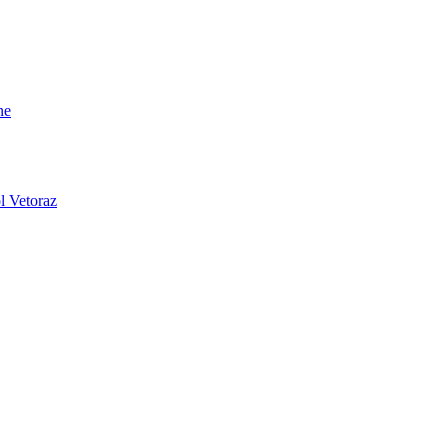
ne
l Vetoraz