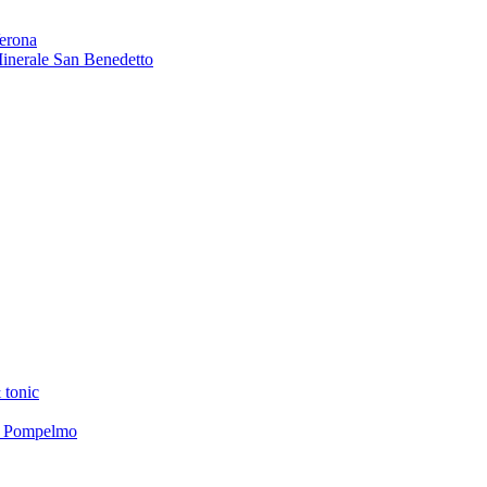
Verona
 Minerale San Benedetto
 tonic
el Pompelmo