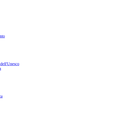
ento
 dell'Unesco
a
za