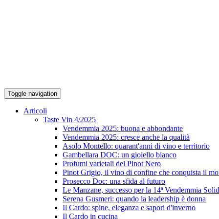
Toggle navigation
Articoli
Taste Vin 4/2025
Vendemmia 2025: buona e abbondante
Vendemmia 2025: cresce anche la qualità
Asolo Montello: quarant'anni di vino e territorio
Gambellara DOC: un gioiello bianco
Profumi varietali del Pinot Nero
Pinot Grigio, il vino di confine che conquista il m
Prosecco Doc: una sfida al futuro
Le Manzane, successo per la 14ª Vendemmia Solid
Serena Gusmeri: quando la leadership è donna
Il Cardo: spine, eleganza e sapori d'inverno
Il Cardo in cucina