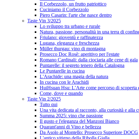
Il Corbezzolo, un frutto patriottico
Cuciniamo il Corbezzolo
Piero Casarin: l'arte che nasce dentro
Taste Vin 3/2025
Lo sviluppo tra urbano e rurale
Natura, passione, personalità in una terra di confin
Friulano: gioventù e raffinatezza
Lugana, eleganza e freschezza
Müller thurgau: vino di montagna
Prosecco Doc Rosè: aperitivo per l'estate
Romano Cardinali: dalla ciociaria alle cene di gala
Puntarelle: il segreto tenero della Catalogna
Le Puntarelle in cucina
L'Arachide: una magia della natura
In cucina con le Arachidi
HuiHsuan Hsu: L’Arte come percorso di scoperta
Come, dove e quando
Taste Vin 2/2025
Tutto qui
Una vita dedicata al racconto, alla curiosità e alla c
Summa 2025: vino che passione
Il gusto e l'eleganza del Manzoni Bianco
Quarant'anni di Vino e bellezza
Da Asolo al Montello: Prosecco Superiore DOCG
L'antico vitigno della Ribolla Gialla