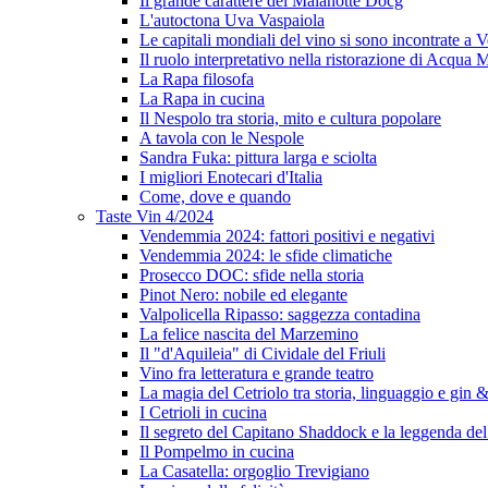
Il grande carattere del Malanotte Docg
L'autoctona Uva Vaspaiola
Le capitali mondiali del vino si sono incontrate a 
Il ruolo interpretativo nella ristorazione di Acqua
La Rapa filosofa
La Rapa in cucina
Il Nespolo tra storia, mito e cultura popolare
A tavola con le Nespole
Sandra Fuka: pittura larga e sciolta
I migliori Enotecari d'Italia
Come, dove e quando
Taste Vin 4/2024
Vendemmia 2024: fattori positivi e negativi
Vendemmia 2024: le sfide climatiche
Prosecco DOC: sfide nella storia
Pinot Nero: nobile ed elegante
Valpolicella Ripasso: saggezza contadina
La felice nascita del Marzemino
Il "d'Aquileia" di Cividale del Friuli
Vino fra letteratura e grande teatro
La magia del Cetriolo tra storia, linguaggio e gin &
I Cetrioli in cucina
Il segreto del Capitano Shaddock e la leggenda d
Il Pompelmo in cucina
La Casatella: orgoglio Trevigiano