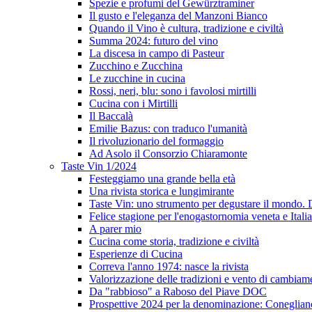
Spezie e profumi del Gewürztraminer
Il gusto e l'eleganza del Manzoni Bianco
Quando il Vino è cultura, tradizione e civiltà
Summa 2024: futuro del vino
La discesa in campo di Pasteur
Zucchino e Zucchina
Le zucchine in cucina
Rossi, neri, blu: sono i favolosi mirtilli
Cucina con i Mirtilli
Il Baccalà
Emilie Bazus: con traduco l'umanità
Il rivoluzionario del formaggio
Ad Asolo il Consorzio Chiaramonte
Taste Vin 1/2024
Festeggiamo una grande bella età
Una rivista storica e lungimirante
Taste Vin: uno strumento per degustare il mondo.
Felice stagione per l'enogastornomia veneta e Itali
A parer mio
Cucina come storia, tradizione e civiltà
Esperienze di Cucina
Correva l'anno 1974: nasce la rivista
Valorizzazione delle tradizioni e vento di cambiam
Da "rabbioso" a Raboso del Piave DOC
Prospettive 2024 per la denominazione: Conegli