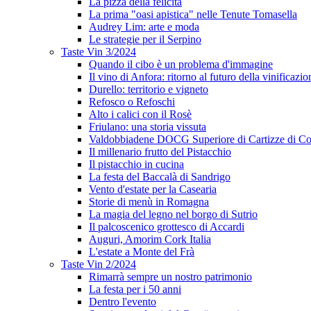
La pizza della felicità
La prima "oasi apistica" nelle Tenute Tomasella
Audrey Lim: arte e moda
Le strategie per il Serpino
Taste Vin 3/2024
Quando il cibo è un problema d'immagine
Il vino di Anfora: ritorno al futuro della vinificazio
Durello: territorio e vigneto
Refosco o Refoschi
Alto i calici con il Rosè
Friulano: una storia vissuta
Valdobbiadene DOCG Superiore di Cartizze di Co
Il millenario frutto del Pistacchio
Il pistacchio in cucina
La festa del Baccalà di Sandrigo
Vento d'estate per la Casearia
Storie di menù in Romagna
La magia del legno nel borgo di Sutrio
Il palcoscenico grottesco di Accardi
Auguri, Amorim Cork Italia
L'estate a Monte del Frà
Taste Vin 2/2024
Rimarrà sempre un nostro patrimonio
La festa per i 50 anni
Dentro l'evento