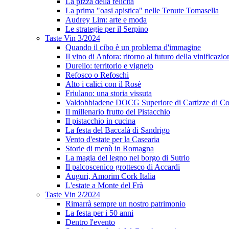
La pizza della felicità
La prima "oasi apistica" nelle Tenute Tomasella
Audrey Lim: arte e moda
Le strategie per il Serpino
Taste Vin 3/2024
Quando il cibo è un problema d'immagine
Il vino di Anfora: ritorno al futuro della vinificazio
Durello: territorio e vigneto
Refosco o Refoschi
Alto i calici con il Rosè
Friulano: una storia vissuta
Valdobbiadene DOCG Superiore di Cartizze di Co
Il millenario frutto del Pistacchio
Il pistacchio in cucina
La festa del Baccalà di Sandrigo
Vento d'estate per la Casearia
Storie di menù in Romagna
La magia del legno nel borgo di Sutrio
Il palcoscenico grottesco di Accardi
Auguri, Amorim Cork Italia
L'estate a Monte del Frà
Taste Vin 2/2024
Rimarrà sempre un nostro patrimonio
La festa per i 50 anni
Dentro l'evento