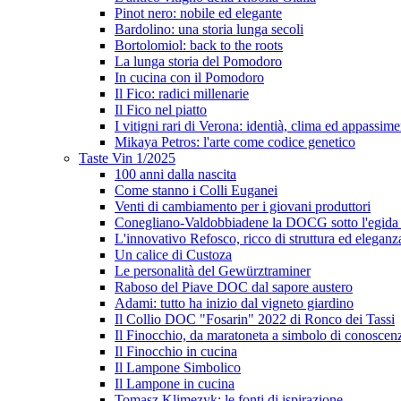
Pinot nero: nobile ed elegante
Bardolino: una storia lunga secoli
Bortolomiol: back to the roots
La lunga storia del Pomodoro
In cucina con il Pomodoro
Il Fico: radici millenarie
Il Fico nel piatto
I vitigni rari di Verona: identià, clima ed appassim
Mikaya Petros: l'arte come codice genetico
Taste Vin 1/2025
100 anni dalla nascita
Come stanno i Colli Euganei
Venti di cambiamento per i giovani produttori
Conegliano-Valdobbiadene la DOCG sotto l'egida
L'innovativo Refosco, ricco di struttura ed eleganz
Un calice di Custoza
Le personalità del Gewürztraminer
Raboso del Piave DOC dal sapore austero
Adami: tutto ha inizio dal vigneto giardino
Il Collio DOC "Fosarin" 2022 di Ronco dei Tassi
Il Finocchio, da maratoneta a simbolo di conoscen
Il Finocchio in cucina
Il Lampone Simbolico
Il Lampone in cucina
Tomasz Klimezyk: le fonti di ispirazione