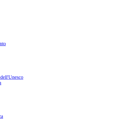
ento
 dell'Unesco
a
za