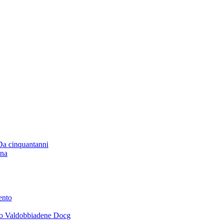
 Da cinquantanni
ana
ento
ano Valdobbiadene Docg