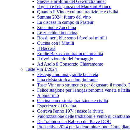
Spezie e profumi del Gewürztraminer
Il gusto e l'eleganza del Manzoni Bianco
Quando il Vino è cultura, tradizione e civiltà
Summa 2024: futuro del vino
La discesa in campo di Pasteur
Zucchino e Zucchina
Le zucchine in cucina
Rossi, neri, blu: sono i favolosi mirtilli
Cucina con i Mirtilli
Il Baccalà
Emilie Bazus: con traduco l'umanità
Il rivoluzionario del formaggio
Ad Asolo il Consorzio Chiaramonte
Taste Vin 1/2024
Festeggiamo una grande bella età
Una rivista storica e lungimirante
Taste Vin: uno strumento per degustare il mondo.
Felice stagione per l'enogastornomia veneta e Itali
A parer mio
Cucina come storia, tradizione e civiltà
Esperienze di Cucina
Correva l'anno 1974: nasce la rivista
Valorizzazione delle tradizioni e vento di cambiam
Da "rabbioso" a Raboso del Piave DOC
Prospettive 2024 per la denominazione: Conegli