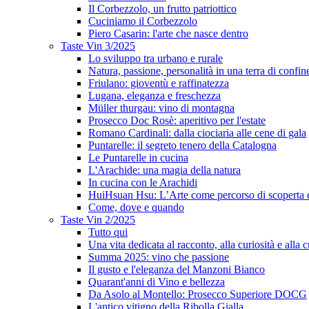
Il Corbezzolo, un frutto patriottico
Cuciniamo il Corbezzolo
Piero Casarin: l'arte che nasce dentro
Taste Vin 3/2025
Lo sviluppo tra urbano e rurale
Natura, passione, personalità in una terra di confin
Friulano: gioventù e raffinatezza
Lugana, eleganza e freschezza
Müller thurgau: vino di montagna
Prosecco Doc Rosè: aperitivo per l'estate
Romano Cardinali: dalla ciociaria alle cene di gala
Puntarelle: il segreto tenero della Catalogna
Le Puntarelle in cucina
L'Arachide: una magia della natura
In cucina con le Arachidi
HuiHsuan Hsu: L’Arte come percorso di scoperta
Come, dove e quando
Taste Vin 2/2025
Tutto qui
Una vita dedicata al racconto, alla curiosità e alla c
Summa 2025: vino che passione
Il gusto e l'eleganza del Manzoni Bianco
Quarant'anni di Vino e bellezza
Da Asolo al Montello: Prosecco Superiore DOCG
L'antico vitigno della Ribolla Gialla