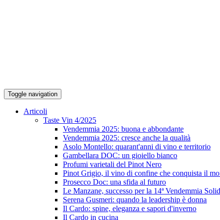
Toggle navigation
Articoli
Taste Vin 4/2025
Vendemmia 2025: buona e abbondante
Vendemmia 2025: cresce anche la qualità
Asolo Montello: quarant'anni di vino e territorio
Gambellara DOC: un gioiello bianco
Profumi varietali del Pinot Nero
Pinot Grigio, il vino di confine che conquista il m
Prosecco Doc: una sfida al futuro
Le Manzane, successo per la 14ª Vendemmia Solid
Serena Gusmeri: quando la leadership è donna
Il Cardo: spine, eleganza e sapori d'inverno
Il Cardo in cucina