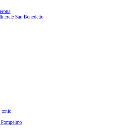
Verona
 Minerale San Benedetto
 tonic
el Pompelmo