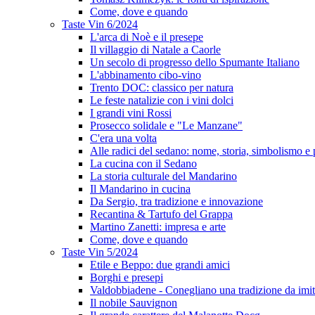
Come, dove e quando
Taste Vin 6/2024
L'arca di Noè e il presepe
Il villaggio di Natale a Caorle
Un secolo di progresso dello Spumante Italiano
L'abbinamento cibo-vino
Trento DOC: classico per natura
Le feste natalizie con i vini dolci
I grandi vini Rossi
Prosecco solidale e "Le Manzane"
C'era una volta
Alle radici del sedano: nome, storia, simbolismo e 
La cucina con il Sedano
La storia culturale del Mandarino
Il Mandarino in cucina
Da Sergio, tra tradizione e innovazione
Recantina & Tartufo del Grappa
Martino Zanetti: impresa e arte
Come, dove e quando
Taste Vin 5/2024
Etile e Beppo: due grandi amici
Borghi e presepi
Valdobbiadene - Conegliano una tradizione da imit
Il nobile Sauvignon