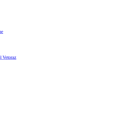
ne
l Vetoraz