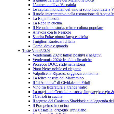
Il grande carattere del Malanotte Docg
L'autoctona Uva Vaspaiola
Le capitali mondiali del vino si sono incontrate a 
Il ruolo interpretativo nella ristorazione di Acqua
La Rapa filosofa
La Rapa in cucina
Il Nespolo tra storia, mito e cultura popolare
A tavola con le Nespole
Sandra Fuka: pittura larga e sciolta
I migliori Enotecari d'Italia
Come, dove e quando
Taste Vin 4/2024
Vendemmia 2024: fattori positivi e negativi
Vendemmia 2024: le sfide climatiche
Prosecco DOC: sfide nella storia
Pinot Nero: nobile ed elegante
Valpolicella Ripasso: saggezza contadina
La felice nascita del Marzemino
Il "d'Aquileia" di Cividale del Friuli
Vino fra letteratura e grande teatro
La magia del Cetriolo tra storia, linguaggio e gin &
I Cetrioli in cucina
Il segreto del Capitano Shaddock e la leggenda d
Il Pompelmo in cucina
La Casatella: orgoglio Trevigiano