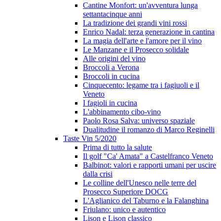
Cantine Monfort: un'avventura lunga
settantacinque anni
La tradizione dei grandi vini rossi
Enrico Nadal: terza generazione in cantina
La magia dell'arte e l'amore per il vino
Le Manzane e il Prosecco solidale
Alle origini del vino
Broccoli a Verona
Broccoli in cucina
Cinquecento: legame tra i fagiuoli e il
Veneto
I fagioli in cucina
L'abbinamento cibo-vino
Paolo Rosa Salva: universo spaziale
Dualitudine il romanzo di Marco Reginelli
Taste Vin 5/2020
Prima di tutto la salute
Il golf "Ca' Amata" a Castelfranco Veneto
Balbinot: valori e rapporti umani per uscire
dalla crisi
Le colline dell'Unesco nelle terre del
Prosecco Superiore DOCG
L'Aglianico del Taburno e la Falanghina
Friulano: unico e autentico
Lison e Lison classico