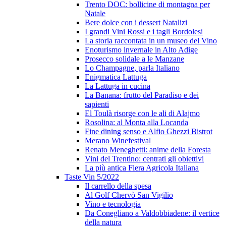
Trento DOC: bollicine di montagna per
Natale
Bere dolce con i dessert Natalizi
I grandi Vini Rossi e i tagli Bordolesi
La storia raccontata in un museo del Vino
Enoturismo invernale in Alto Adige
Prosecco solidale a le Manzane
Lo Champagne, parla Italiano
Enigmatica Lattuga
La Lattuga in cucina
La Banana: frutto del Paradiso e dei
sapienti
El Toulà risorge con le ali di Alajmo
Rosolina: al Monta alla Locanda
Fine dining senso e Alfio Ghezzi Bistrot
Merano Winefestival
Renato Meneghetti: anime della Foresta
Vini del Trentino: centrati gli obiettivi
La più antica Fiera Agricola Italiana
Taste Vin 5/2022
Il carrello della spesa
Al Golf Chervò San Vigilio
Vino e tecnologia
Da Conegliano a Valdobbiadene: il vertice
della natura