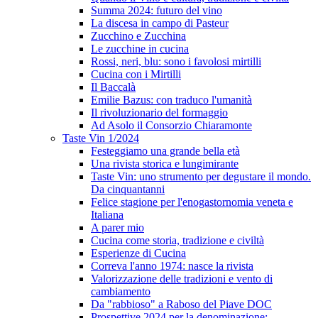
Summa 2024: futuro del vino
La discesa in campo di Pasteur
Zucchino e Zucchina
Le zucchine in cucina
Rossi, neri, blu: sono i favolosi mirtilli
Cucina con i Mirtilli
Il Baccalà
Emilie Bazus: con traduco l'umanità
Il rivoluzionario del formaggio
Ad Asolo il Consorzio Chiaramonte
Taste Vin 1/2024
Festeggiamo una grande bella età
Una rivista storica e lungimirante
Taste Vin: uno strumento per degustare il mondo.
Da cinquantanni
Felice stagione per l'enogastornomia veneta e
Italiana
A parer mio
Cucina come storia, tradizione e civiltà
Esperienze di Cucina
Correva l'anno 1974: nasce la rivista
Valorizzazione delle tradizioni e vento di
cambiamento
Da "rabbioso" a Raboso del Piave DOC
Prospettive 2024 per la denominazione: