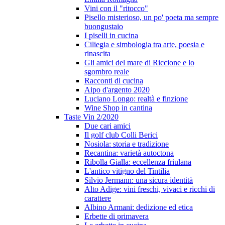
Vini con il "ritocco"
Pisello misterioso, un po' poeta ma sempre
buongustaio
I piselli in cucina
Ciliegia e simbologia tra arte, poesia e
rinascita
Gli amici del mare di Riccione e lo
sgombro reale
Racconti di cucina
Aipo d'argento 2020
Luciano Longo: realtà e finzione
Wine Shop in cantina
Taste Vin 2/2020
Due cari amici
Il golf club Colli Berici
Nosiola: storia e tradizione
Recantina: varietà autoctona
Ribolla Gialla: eccellenza friulana
L'antico vitigno del Tintilia
Silvio Jermann: una sicura identità
Alto Adige: vini freschi, vivaci e ricchi di
carattere
Albino Armani: dedizione ed etica
Erbette di primavera