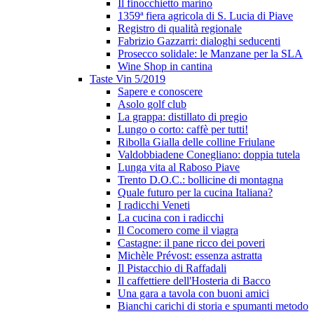
Il finocchietto marino
1359ª fiera agricola di S. Lucia di Piave
Registro di qualità regionale
Fabrizio Gazzarri: dialoghi seducenti
Prosecco solidale: le Manzane per la SLA
Wine Shop in cantina
Taste Vin 5/2019
Sapere e conoscere
Asolo golf club
La grappa: distillato di pregio
Lungo o corto: caffè per tutti!
Ribolla Gialla delle colline Friulane
Valdobbiadene Conegliano: doppia tutela
Lunga vita al Raboso Piave
Trento D.O.C.: bollicine di montagna
Quale futuro per la cucina Italiana?
I radicchi Veneti
La cucina con i radicchi
Il Cocomero come il viagra
Castagne: il pane ricco dei poveri
Michèle Prévost: essenza astratta
Il Pistacchio di Raffadali
Il caffettiere dell'Hosteria di Bacco
Una gara a tavola con buoni amici
Bianchi carichi di storia e spumanti metodo