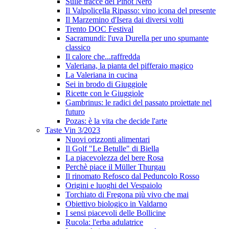
Sulle tracce del Pinot Nero
Il Valpolicella Ripasso: vino icona del presente
Il Marzemino d'Isera dai diversi volti
Trento DOC Festival
Sacramundi: l'uva Durella per uno spumante
classico
Il calore che...raffredda
Valeriana, la pianta del pifferaio magico
La Valeriana in cucina
Sei in brodo di Giuggiole
Ricette con le Giuggiole
Gambrinus: le radici del passato proiettate nel
futuro
Pozas: è la vita che decide l'arte
Taste Vin 3/2023
Nuovi orizzonti alimentari
Il Golf "Le Betulle" di Biella
La piacevolezza del bere Rosa
Perchè piace il Müller Thurgau
Il rinomato Refosco dal Peduncolo Rosso
Origini e luoghi del Vespaiolo
Torchiato di Fregona più vivo che mai
Obiettivo biologico in Valdarno
I sensi piacevoli delle Bollicine
Rucola: l'erba adulatrice