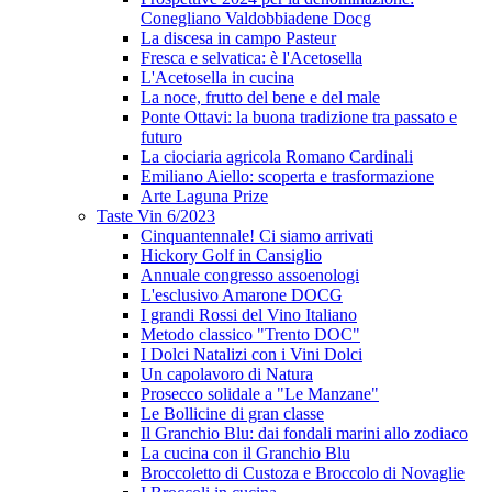
Conegliano Valdobbiadene Docg
La discesa in campo Pasteur
Fresca e selvatica: è l'Acetosella
L'Acetosella in cucina
La noce, frutto del bene e del male
Ponte Ottavi: la buona tradizione tra passato e
futuro
La ciociaria agricola Romano Cardinali
Emiliano Aiello: scoperta e trasformazione
Arte Laguna Prize
Taste Vin 6/2023
Cinquantennale! Ci siamo arrivati
Hickory Golf in Cansiglio
Annuale congresso assoenologi
L'esclusivo Amarone DOCG
I grandi Rossi del Vino Italiano
Metodo classico "Trento DOC"
I Dolci Natalizi con i Vini Dolci
Un capolavoro di Natura
Prosecco solidale a "Le Manzane"
Le Bollicine di gran classe
Il Granchio Blu: dai fondali marini allo zodiaco
La cucina con il Granchio Blu
Broccoletto di Custoza e Broccolo di Novaglie