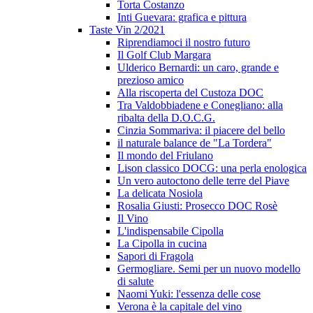
Torta Costanzo
Inti Guevara: grafica e pittura
Taste Vin 2/2021
Riprendiamoci il nostro futuro
Il Golf Club Margara
Ulderico Bernardi: un caro, grande e
prezioso amico
Alla riscoperta del Custoza DOC
Tra Valdobbiadene e Conegliano: alla
ribalta della D.O.C.G.
Cinzia Sommariva: il piacere del bello
il naturale balance de "La Tordera"
Il mondo del Friulano
Lison classico DOCG: una perla enologica
Un vero autoctono delle terre del Piave
La delicata Nosiola
Rosalia Giusti: Prosecco DOC Rosè
Il Vino
L'indispensabile Cipolla
La Cipolla in cucina
Sapori di Fragola
Germogliare. Semi per un nuovo modello
di salute
Naomi Yuki: l'essenza delle cose
Verona è la capitale del vino