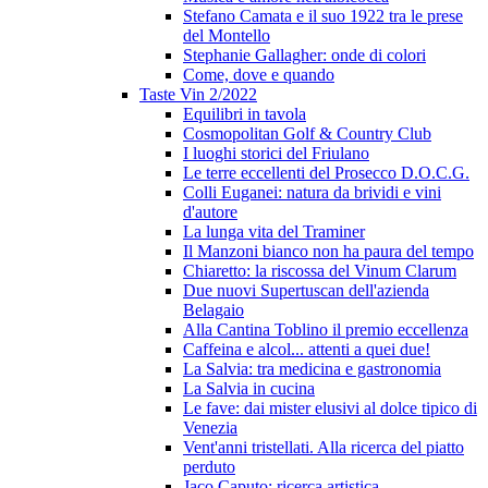
Stefano Camata e il suo 1922 tra le prese
del Montello
Stephanie Gallagher: onde di colori
Come, dove e quando
Taste Vin 2/2022
Equilibri in tavola
Cosmopolitan Golf & Country Club
I luoghi storici del Friulano
Le terre eccellenti del Prosecco D.O.C.G.
Colli Euganei: natura da brividi e vini
d'autore
La lunga vita del Traminer
Il Manzoni bianco non ha paura del tempo
Chiaretto: la riscossa del Vinum Clarum
Due nuovi Supertuscan dell'azienda
Belagaio
Alla Cantina Toblino il premio eccellenza
Caffeina e alcol... attenti a quei due!
La Salvia: tra medicina e gastronomia
La Salvia in cucina
Le fave: dai mister elusivi al dolce tipico di
Venezia
Vent'anni tristellati. Alla ricerca del piatto
perduto
Jaco Caputo: ricerca artistica