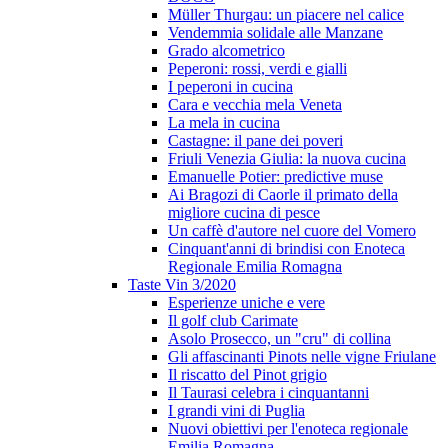
Müller Thurgau: un piacere nel calice
Vendemmia solidale alle Manzane
Grado alcometrico
Peperoni: rossi, verdi e gialli
I peperoni in cucina
Cara e vecchia mela Veneta
La mela in cucina
Castagne: il pane dei poveri
Friuli Venezia Giulia: la nuova cucina
Emanuelle Potier: predictive muse
Ai Bragozi di Caorle il primato della
migliore cucina di pesce
Un caffè d'autore nel cuore del Vomero
Cinquant'anni di brindisi con Enoteca
Regionale Emilia Romagna
Taste Vin 3/2020
Esperienze uniche e vere
Il golf club Carimate
Asolo Prosecco, un "cru" di collina
Gli affascinanti Pinots nelle vigne Friulane
Il riscatto del Pinot grigio
Il Taurasi celebra i cinquantanni
I grandi vini di Puglia
Nuovi obiettivi per l'enoteca regionale
Emilia Romagna