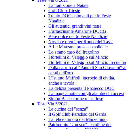
Taste Vin 6/2021
La tradizione a Natale
Golf Club Trieste
Trento DOC spumanti per le Feste
Natalizie
Gli autentici grandi vini rossi
L'affascinante Amarone DOCG
Bere dolce per le Feste Natalizie
Novità e premi per Ronco dei Tassi
A Le Manzane prosecco solidale
Lo strano caso del fragolino
I tortellini di Valeggio sul Mincio
I tortellini di Valeggio sul Mincio in cucina
Dalla carruba al "Pane di San Giovanni" ai
carati dell'oro
L'Istituto Maffioli, incrocio di civiltà,
anche a tavola
La delizia presenta il Prosecco DOC
La magica notte con gli alambicchi accesi
Simon Back: forme misteriose
Taste Vin 5/2021
La cucina del "senza"
Il Golf Club Paradiso del Garda
La felice dimora del Marzemino
Patrimonio "Unesco" le colline del