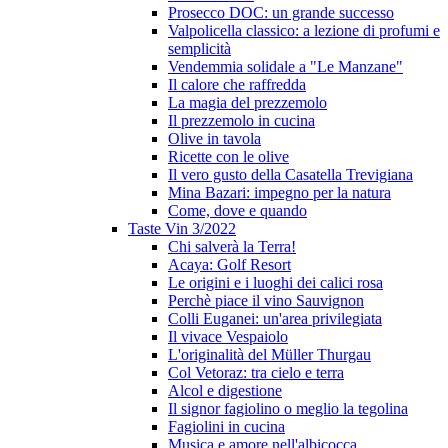
Prosecco DOC: un grande successo
Valpolicella classico: a lezione di profumi e
semplicità
Vendemmia solidale a "Le Manzane"
Il calore che raffredda
La magia del prezzemolo
Il prezzemolo in cucina
Olive in tavola
Ricette con le olive
Il vero gusto della Casatella Trevigiana
Mina Bazari: impegno per la natura
Come, dove e quando
Taste Vin 3/2022
Chi salverà la Terra!
Acaya: Golf Resort
Le origini e i luoghi dei calici rosa
Perchè piace il vino Sauvignon
Colli Euganei: un'area privilegiata
Il vivace Vespaiolo
L'originalità del Müller Thurgau
Col Vetoraz: tra cielo e terra
Alcol e digestione
Il signor fagiolino o meglio la tegolina
Fagiolini in cucina
Musica e amore nell'albicocca