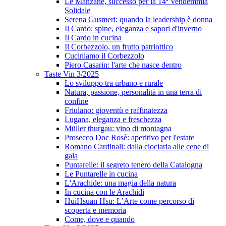
Le Manzane, successo per la 14ª Vendemmia
Solidale
Serena Gusmeri: quando la leadership è donna
Il Cardo: spine, eleganza e sapori d'inverno
Il Cardo in cucina
Il Corbezzolo, un frutto patriottico
Cuciniamo il Corbezzolo
Piero Casarin: l'arte che nasce dentro
Taste Vin 3/2025
Lo sviluppo tra urbano e rurale
Natura, passione, personalità in una terra di
confine
Friulano: gioventù e raffinatezza
Lugana, eleganza e freschezza
Müller thurgau: vino di montagna
Prosecco Doc Rosè: aperitivo per l'estate
Romano Cardinali: dalla ciociaria alle cene di
gala
Puntarelle: il segreto tenero della Catalogna
Le Puntarelle in cucina
L'Arachide: una magia della natura
In cucina con le Arachidi
HuiHsuan Hsu: L’Arte come percorso di
scoperta e memoria
Come, dove e quando