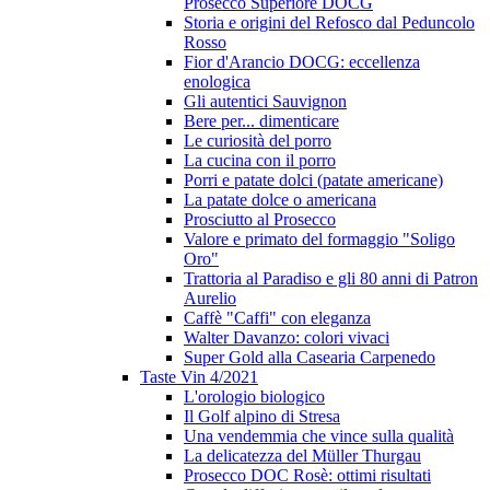
Prosecco Superiore DOCG
Storia e origini del Refosco dal Peduncolo
Rosso
Fior d'Arancio DOCG: eccellenza
enologica
Gli autentici Sauvignon
Bere per... dimenticare
Le curiosità del porro
La cucina con il porro
Porri e patate dolci (patate americane)
La patate dolce o americana
Prosciutto al Prosecco
Valore e primato del formaggio "Soligo
Oro"
Trattoria al Paradiso e gli 80 anni di Patron
Aurelio
Caffè "Caffi" con eleganza
Walter Davanzo: colori vivaci
Super Gold alla Casearia Carpenedo
Taste Vin 4/2021
L'orologio biologico
Il Golf alpino di Stresa
Una vendemmia che vince sulla qualità
La delicatezza del Müller Thurgau
Prosecco DOC Rosè: ottimi risultati