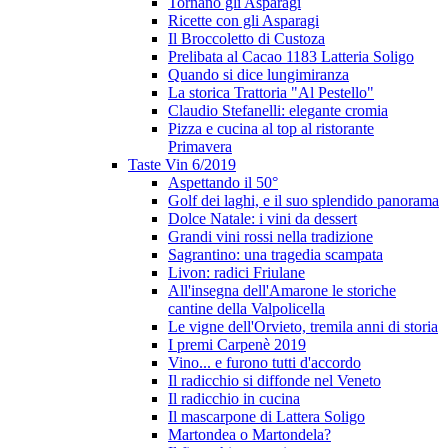
Tornano gli Asparagi
Ricette con gli Asparagi
Il Broccoletto di Custoza
Prelibata al Cacao 1183 Latteria Soligo
Quando si dice lungimiranza
La storica Trattoria "Al Pestello"
Claudio Stefanelli: elegante cromia
Pizza e cucina al top al ristorante
Primavera
Taste Vin 6/2019
Aspettando il 50°
Golf dei laghi, e il suo splendido panorama
Dolce Natale: i vini da dessert
Grandi vini rossi nella tradizione
Sagrantino: una tragedia scampata
Livon: radici Friulane
All'insegna dell'Amarone le storiche
cantine della Valpolicella
Le vigne dell'Orvieto, tremila anni di storia
I premi Carpenè 2019
Vino... e furono tutti d'accordo
Il radicchio si diffonde nel Veneto
Il radicchio in cucina
Il mascarpone di Lattera Soligo
Martondea o Martondela?