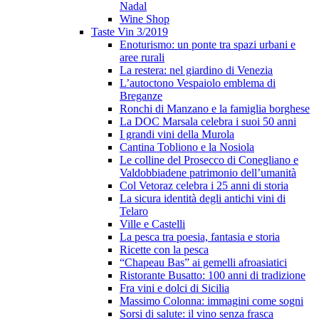
Nadal
Wine Shop
Taste Vin 3/2019
Enoturismo: un ponte tra spazi urbani e
aree rurali
La restera: nel giardino di Venezia
L’autoctono Vespaiolo emblema di
Breganze
Ronchi di Manzano e la famiglia borghese
La DOC Marsala celebra i suoi 50 anni
I grandi vini della Murola
Cantina Tobliono e la Nosiola
Le colline del Prosecco di Conegliano e
Valdobbiadene patrimonio dell’umanità
Col Vetoraz celebra i 25 anni di storia
La sicura identità degli antichi vini di
Telaro
Ville e Castelli
La pesca tra poesia, fantasia e storia
Ricette con la pesca
“Chapeau Bas” ai gemelli afroasiatici
Ristorante Busatto: 100 anni di tradizione
Fra vini e dolci di Sicilia
Massimo Colonna: immagini come sogni
Sorsi di salute: il vino senza frasca