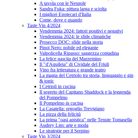
A tavola con le Nespole
Sandra Fuka: pittura larga e sciolta
I migliori Enotecari d'Italia
Come, dove e quando
Taste Vin 4/2024
Vendemmia 2024: fattori positivi e negativi
Vendemmia 2024: le sfide climatiche
Prosecco DOC: sfide nella storia
Pinot Nero: nobile ed elegante
Valpolicella Ripasso: saggezza contadina
La felice nascita del Marzemino
Il "d'Aquileia" di Cividale del Friuli
Vino fra letteratura e grande teatro
La magia del Cetriolo tra storia, linguaggio e gin
& tonic
I Cetrioli in cucina
Il segreto del Capitano Shaddock e la leggenda
del Pompelmo
Il Pompelmo in cucina
La Casatella: orgoglio Trevigiano
La pizza della felicità
La prima "oasi apistica" nelle Tenute Tomasella
Audrey Lim: arte e moda
Le strategie per il Serpino
Taste Vin 3/2024