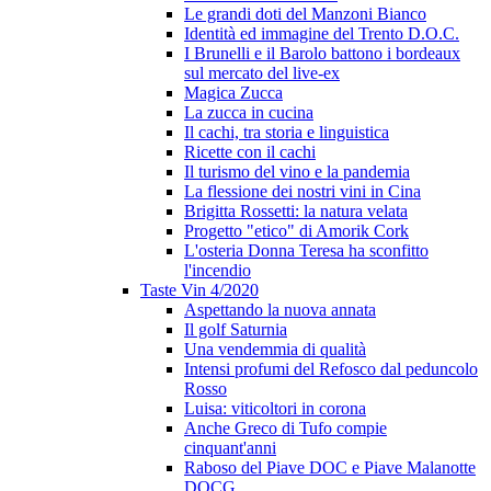
Le grandi doti del Manzoni Bianco
Identità ed immagine del Trento D.O.C.
I Brunelli e il Barolo battono i bordeaux
sul mercato del live-ex
Magica Zucca
La zucca in cucina
Il cachi, tra storia e linguistica
Ricette con il cachi
Il turismo del vino e la pandemia
La flessione dei nostri vini in Cina
Brigitta Rossetti: la natura velata
Progetto "etico" di Amorik Cork
L'osteria Donna Teresa ha sconfitto
l'incendio
Taste Vin 4/2020
Aspettando la nuova annata
Il golf Saturnia
Una vendemmia di qualità
Intensi profumi del Refosco dal peduncolo
Rosso
Luisa: viticoltori in corona
Anche Greco di Tufo compie
cinquant'anni
Raboso del Piave DOC e Piave Malanotte
DOCG