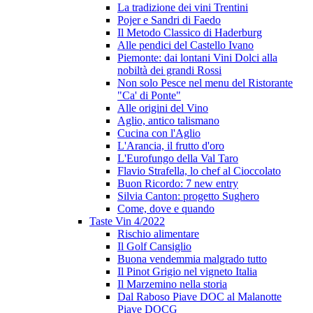
La tradizione dei vini Trentini
Pojer e Sandri di Faedo
Il Metodo Classico di Haderburg
Alle pendici del Castello Ivano
Piemonte: dai lontani Vini Dolci alla
nobiltà dei grandi Rossi
Non solo Pesce nel menu del Ristorante
"Ca' di Ponte"
Alle origini del Vino
Aglio, antico talismano
Cucina con l'Aglio
L'Arancia, il frutto d'oro
L'Eurofungo della Val Taro
Flavio Strafella, lo chef al Cioccolato
Buon Ricordo: 7 new entry
Silvia Canton: progetto Sughero
Come, dove e quando
Taste Vin 4/2022
Rischio alimentare
Il Golf Cansiglio
Buona vendemmia malgrado tutto
Il Pinot Grigio nel vigneto Italia
Il Marzemino nella storia
Dal Raboso Piave DOC al Malanotte
Piave DOCG