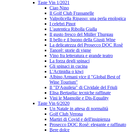
Taste Vin 1/2021
Ciao Nino
Il Golf Club Frassanelle
Valpolicella Ripasso: una perla enologica
I celebri Pinot
L'autentica Ribolla Gialla
Il gusto fresco del Müller Thurgau
Il bello e il buono della Giusti Wine
La delicatezza del Prosecco DOC Rosè
Tanorè: storie di vigne
Vino fra letteratura e grande teatro
La forza degli spinaci
Gli spinaci in cucina
L'Actinidia o kiwi
Albino Armani vice il "Global Best of
Wine Tourism"
Il "D'Aquileia" di Cividale del Friuli
Elisa Bertaglia: tecniche raffinate
Vini le Magnolie e Dis-Equality
Taste Vin 6/2020
Un Natale in attesa di normalità
Golf Club Verona
Martiri di Covid e dell'insipienza
Prosecco DOC Rosè: elegante e raffinato
Bere dolce