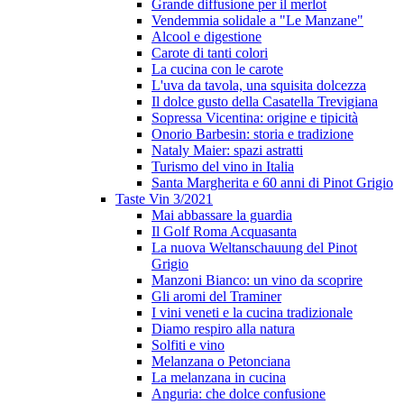
Grande diffusione per il merlot
Vendemmia solidale a "Le Manzane"
Alcool e digestione
Carote di tanti colori
La cucina con le carote
L'uva da tavola, una squisita dolcezza
Il dolce gusto della Casatella Trevigiana
Sopressa Vicentina: origine e tipicità
Onorio Barbesin: storia e tradizione
Nataly Maier: spazi astratti
Turismo del vino in Italia
Santa Margherita e 60 anni di Pinot Grigio
Taste Vin 3/2021
Mai abbassare la guardia
Il Golf Roma Acquasanta
La nuova Weltanschauung del Pinot
Grigio
Manzoni Bianco: un vino da scoprire
Gli aromi del Traminer
I vini veneti e la cucina tradizionale
Diamo respiro alla natura
Solfiti e vino
Melanzana o Petonciana
La melanzana in cucina
Anguria: che dolce confusione