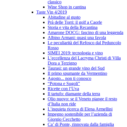
classico
Wine Shop in cantina
Taste Vin 4/2019
Abitudine al gusto
Prà delle Torri: il golf a Caorle
Storia e vita della Recantina
Amarone DOCG: fascino di una leggenda
Albino Armani: quasi una favola
Le peculiarità del Refosco dal Peduncolo
Rosso
SIMEI 2019: tecnologia e vino
L’eccellenza del Lacryma Christi di Villa
Dora a Terzigno
Taurasi: un grande vino del Sud
Il primo spumante da Vermentino
Agosto... non ti conosco
“Potona e Sugoli”
Ricette con l’Uva
Il tartufo: diamante della terra
Olio nuovo: se il Veneto piange il resto
d’Italia non ride
L’inquieta ricerca di Elena Armellini
Impegno sostenibile per l’azienda di
Giorgio Cecchetto
Ca’ di Ponte, rinnovata dalla famiglia