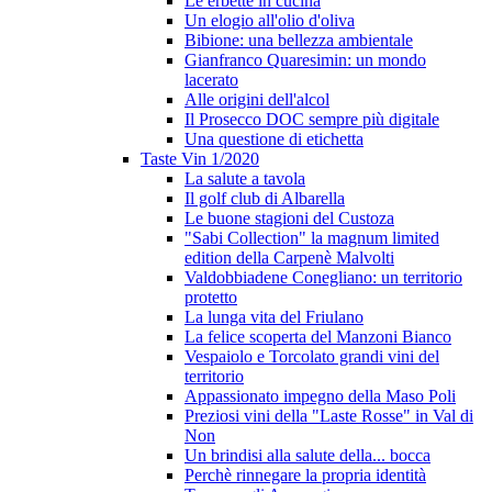
Le erbette in cucina
Un elogio all'olio d'oliva
Bibione: una bellezza ambientale
Gianfranco Quaresimin: un mondo
lacerato
Alle origini dell'alcol
Il Prosecco DOC sempre più digitale
Una questione di etichetta
Taste Vin 1/2020
La salute a tavola
Il golf club di Albarella
Le buone stagioni del Custoza
"Sabi Collection" la magnum limited
edition della Carpenè Malvolti
Valdobbiadene Conegliano: un territorio
protetto
La lunga vita del Friulano
La felice scoperta del Manzoni Bianco
Vespaiolo e Torcolato grandi vini del
territorio
Appassionato impegno della Maso Poli
Preziosi vini della "Laste Rosse" in Val di
Non
Un brindisi alla salute della... bocca
Perchè rinnegare la propria identità