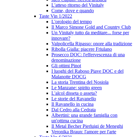
L'atteso ritorno del Vinitaly
Come, dove e quando
Taste Vin 1/2022
L'orologio del tempo
Il Marco Simone Gold and Country Club
Un Vinitaly tutto da meditare... forse per
innovare?
Valpolicella Ripasso: onore alla tradizione
Ribolla Gialla: piacere Friulano
Prosecco DOC: l'effervescenza di una
denominazione
Gli ottimi Pinot
I luoghi del Raboso Piave DOC e del
Malanotte DOCG
La storia Trentina del Nosiola
Le Manzane: spirito green
L'alcol disseta o asseta?
Le storie del Ravanello
Il Ravanello in cucina
Dal Cedro alla Cedrata
Albertini: una grande famiglia con
un'ottima cucina
Il Metal Becher Pierluigi de Meneghi
Veronika Braun: l'amore per l'arte