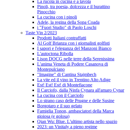
La rucola in cucina e a tavola
Pinoli, tra poesia, dolcezza e il burattino
Pinocchio
La cucina con i pinoli
Adele, la regina della Sopa Coada
i "Fuori Studio" di Paolo Loschi
Taste Vin 2/2023
Prodotti Italiani contraffatti
Al Golf Brianza con i giornalisti golfisti
I sapori e l'eleganza del Manzoni Bianco
L'autoctona Ribolla
Lison DOCG nelle terre della Serenissima
L'anima Veneta di Podere Casanova di
Montepulciano
"Imagine" di Cantina Stajmbech
La vite ed il vino in Trentino Alto Adige
Est! Est! Est! di Montefiacone
Il Carciofo, dalla Ninfa Cynara all'amaro Cynar
La cucina con il Carciofo
Lo strano caso delle Prugne e delle Susine
Borgotaro e il suo gelato
Famiglia Tonon, ambasciatori della Marca
gioiosa (e golosa)
Qian Wu: Blue. L'ultimo artista nello spazio
2023: un Vinitaly a pieno regime