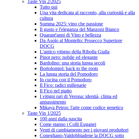
Taste Vin 2/2025
Tutto qui
Una vita dedicata al racconto, alla curiosità e alla
cultura
Summa 2025: vino che passione
Il gusto e l'eleganza del Manzoni Bianco
Quarant'anni di Vino e bellezza
Da Asolo al Montello: Prosecco Superiore
DOCG
L'antico vitigno della Ribolla Gialla
Pinot nero: nobile ed elegante
Bardolino: una storia lunga secoli
Bortolomiol: back to the roots
La lunga storia del Pomodoro
In cucina con il Pomodoro
Il Fico: radici millenarie
Il Fico nel piatto
I vitigni rari di Verona: identià, clima ed
appassimento
Mikaya Petros: l'arte come codice genetico
Taste Vin 1/2025
100 anni dalla nascita
Come stanno i Colli Euganei
Venti di cambiamento per i giovani produttori
Conegliano-Valdobbiadene la DOCG sotto