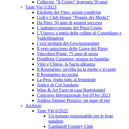
Collavini: "Il Grigio" festeggia 50 anni
Taste Vin 1/2023
Etichette del Vino: azioni condivise
Golf e Club House "Poggio dei Medici"
Da Pino: 50 anni di gustosi successi
L'autentico primato del Pinot Grigio
L'Unesco a tutela delle colline di Conegliano e
Valdobbiadene
I veri profumi del Gewürztraminer
Il vero autoctono delle Grave del Piave
Viticoltori Ponte: 75 anni di storia
Distilleria Castagner: grappa in famiglia
Vino e Chiesa, la Sacra alleanza
Il Rosmarino: un'erba tra la mente e il cuore
Il Rosmarino in cucina
La Pera, frutto tutto al femminile
Antico di Col Sandago
Wine & Art Farm in casa Bortolomiol
Concorso Internazionale Sol d'Oro 2023
Andrea Simone Peruzzo: un mare di reti
Archivio
Taste Vin 6/2022
Un turismo responsabile per le feste
natalizie
Gardagolf Country Club