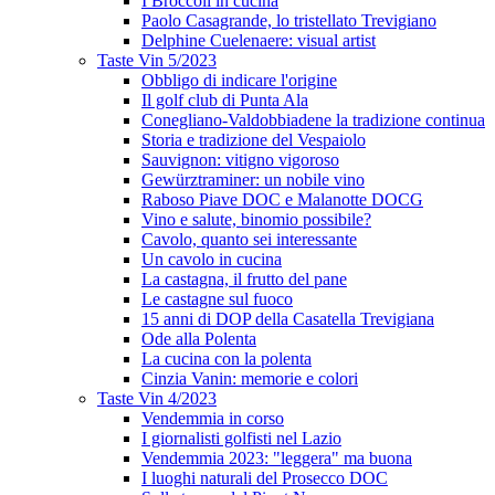
I Broccoli in cucina
Paolo Casagrande, lo tristellato Trevigiano
Delphine Cuelenaere: visual artist
Taste Vin 5/2023
Obbligo di indicare l'origine
Il golf club di Punta Ala
Conegliano-Valdobbiadene la tradizione continua
Storia e tradizione del Vespaiolo
Sauvignon: vitigno vigoroso
Gewürztraminer: un nobile vino
Raboso Piave DOC e Malanotte DOCG
Vino e salute, binomio possibile?
Cavolo, quanto sei interessante
Un cavolo in cucina
La castagna, il frutto del pane
Le castagne sul fuoco
15 anni di DOP della Casatella Trevigiana
Ode alla Polenta
La cucina con la polenta
Cinzia Vanin: memorie e colori
Taste Vin 4/2023
Vendemmia in corso
I giornalisti golfisti nel Lazio
Vendemmia 2023: "leggera" ma buona
I luoghi naturali del Prosecco DOC