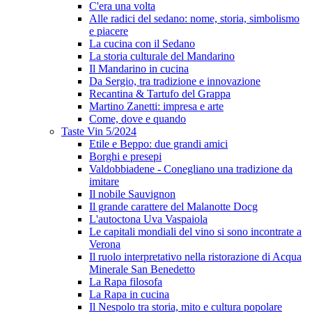
C'era una volta
Alle radici del sedano: nome, storia, simbolismo
e piacere
La cucina con il Sedano
La storia culturale del Mandarino
Il Mandarino in cucina
Da Sergio, tra tradizione e innovazione
Recantina & Tartufo del Grappa
Martino Zanetti: impresa e arte
Come, dove e quando
Taste Vin 5/2024
Etile e Beppo: due grandi amici
Borghi e presepi
Valdobbiadene - Conegliano una tradizione da
imitare
Il nobile Sauvignon
Il grande carattere del Malanotte Docg
L'autoctona Uva Vaspaiola
Le capitali mondiali del vino si sono incontrate a
Verona
Il ruolo interpretativo nella ristorazione di Acqua
Minerale San Benedetto
La Rapa filosofa
La Rapa in cucina
Il Nespolo tra storia, mito e cultura popolare