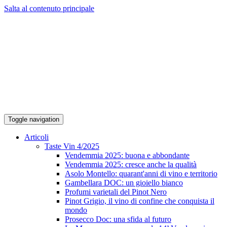
Salta al contenuto principale
Toggle navigation
Articoli
Taste Vin 4/2025
Vendemmia 2025: buona e abbondante
Vendemmia 2025: cresce anche la qualità
Asolo Montello: quarant'anni di vino e territorio
Gambellara DOC: un gioiello bianco
Profumi varietali del Pinot Nero
Pinot Grigio, il vino di confine che conquista il
mondo
Prosecco Doc: una sfida al futuro