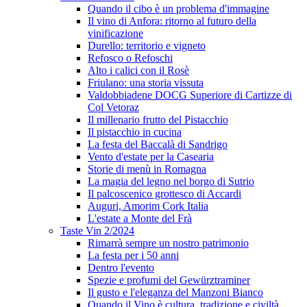
Quando il cibo è un problema d'immagine
Il vino di Anfora: ritorno al futuro della
vinificazione
Durello: territorio e vigneto
Refosco o Refoschi
Alto i calici con il Rosè
Friulano: una storia vissuta
Valdobbiadene DOCG Superiore di Cartizze di
Col Vetoraz
Il millenario frutto del Pistacchio
Il pistacchio in cucina
La festa del Baccalà di Sandrigo
Vento d'estate per la Casearia
Storie di menù in Romagna
La magia del legno nel borgo di Sutrio
Il palcoscenico grottesco di Accardi
Auguri, Amorim Cork Italia
L'estate a Monte del Frà
Taste Vin 2/2024
Rimarrà sempre un nostro patrimonio
La festa per i 50 anni
Dentro l'evento
Spezie e profumi del Gewürztraminer
Il gusto e l'eleganza del Manzoni Bianco
Quando il Vino è cultura, tradizione e civiltà