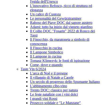
l'egida dell'Unesco
L'innovativo Refosco, ricco di struttura ed
eleganza
Un calice di Custoza
Le personalità del Gewürztraminer
Raboso del Piave DOC dal sapore austero
Adami: tutto ha inizio dal vigneto giardino
Il Collio DOC "Fosarin" 2022 di Ronco dei
Tassi
Il Finocchio, da maratoneta a simbolo di
conoscenza
Il Finocchio in cucina
Il Lampone Simbolico
Il Lampone in cucina
Tomasz Klimezyk: le fonti di ispirazione
Come, dove e quando
Taste Vin 6/2024
L'arca di Noè e il presepe
Il villaggio di Natale a Caorle
Un secolo di progresso dello Spumante Italiano
L'abbinamento cibo-vino
Trento DOC: classico per natura
Le feste natalizie con i vini dolci
I grandi vini Rossi
Prosecco solidale e "Le Manzane"