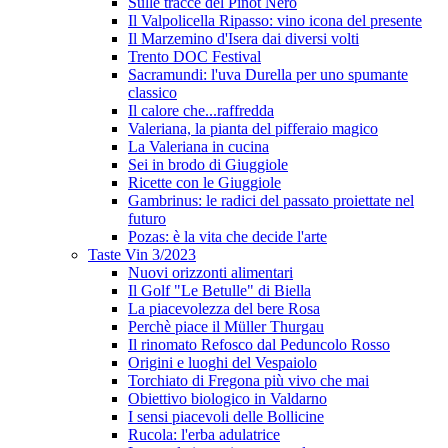
Sulle tracce del Pinot Nero
Il Valpolicella Ripasso: vino icona del presente
Il Marzemino d'Isera dai diversi volti
Trento DOC Festival
Sacramundi: l'uva Durella per uno spumante
classico
Il calore che...raffredda
Valeriana, la pianta del pifferaio magico
La Valeriana in cucina
Sei in brodo di Giuggiole
Ricette con le Giuggiole
Gambrinus: le radici del passato proiettate nel
futuro
Pozas: è la vita che decide l'arte
Taste Vin 3/2023
Nuovi orizzonti alimentari
Il Golf "Le Betulle" di Biella
La piacevolezza del bere Rosa
Perchè piace il Müller Thurgau
Il rinomato Refosco dal Peduncolo Rosso
Origini e luoghi del Vespaiolo
Torchiato di Fregona più vivo che mai
Obiettivo biologico in Valdarno
I sensi piacevoli delle Bollicine
Rucola: l'erba adulatrice