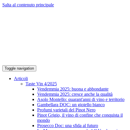
Salta al contenuto principale
Toggle navigation
Articoli
Taste Vin 4/2025
Vendemmia 2025: buona e abbondante
Vendemmia 2025: cresce anche la qualità
Asolo Montello: quarant'anni di vino e territorio
Gambellara DOC: un gioiello bianco
Profumi varietali del Pinot Nero
Pinot Grigio, il vino di confine che conquista il
mondo
Prosecco Doc: una sfida al futuro