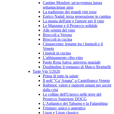
Cantine Monfort: un'avventura lunga
settantacinque anni
La tradizione dei grandi vini rossi
Enrico Nadal: terza generazione in cantina
La magia dell'arte e l'amore per il vino
Le Manzane e il Prosecco solidale
Alle origini del vino
Broccoli a Verona
Broccoli in cucina
Cinquecento: legame tra i fagiuoli e il
Veneto
I fagioli in cucina
L'abbinamento cibo-vino
Paolo Rosa Salva: universo spaziale
Dualitudine il romanzo di Marco Reginelli
Taste Vin 5/2020
Prima di tutto la salute
Il golf "Ca' Amata" a Castelfranco Veneto
Balbinot: valori e rapporti umani per uscire
dalla crisi
Le colline dell'Unesco nelle terre del
Prosecco Superiore DOCG
L'Aglianico del Taburno e la Falanghina
Friulano: unico e autentico
Lison e Lison classico