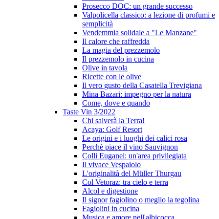
Prosecco DOC: un grande successo
Valpolicella classico: a lezione di profumi e
semplicità
Vendemmia solidale a "Le Manzane"
Il calore che raffredda
La magia del prezzemolo
Il prezzemolo in cucina
Olive in tavola
Ricette con le olive
Il vero gusto della Casatella Trevigiana
Mina Bazari: impegno per la natura
Come, dove e quando
Taste Vin 3/2022
Chi salverà la Terra!
Acaya: Golf Resort
Le origini e i luoghi dei calici rosa
Perchè piace il vino Sauvignon
Colli Euganei: un'area privilegiata
Il vivace Vespaiolo
L'originalità del Müller Thurgau
Col Vetoraz: tra cielo e terra
Alcol e digestione
Il signor fagiolino o meglio la tegolina
Fagiolini in cucina
Musica e amore nell'albicocca