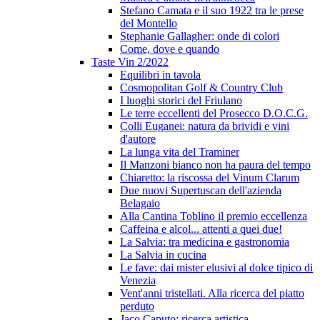
Stefano Camata e il suo 1922 tra le prese
del Montello
Stephanie Gallagher: onde di colori
Come, dove e quando
Taste Vin 2/2022
Equilibri in tavola
Cosmopolitan Golf & Country Club
I luoghi storici del Friulano
Le terre eccellenti del Prosecco D.O.C.G.
Colli Euganei: natura da brividi e vini
d'autore
La lunga vita del Traminer
Il Manzoni bianco non ha paura del tempo
Chiaretto: la riscossa del Vinum Clarum
Due nuovi Supertuscan dell'azienda
Belagaio
Alla Cantina Toblino il premio eccellenza
Caffeina e alcol... attenti a quei due!
La Salvia: tra medicina e gastronomia
La Salvia in cucina
Le fave: dai mister elusivi al dolce tipico di
Venezia
Vent'anni tristellati. Alla ricerca del piatto
perduto
Jaco Caputo: ricerca artistica