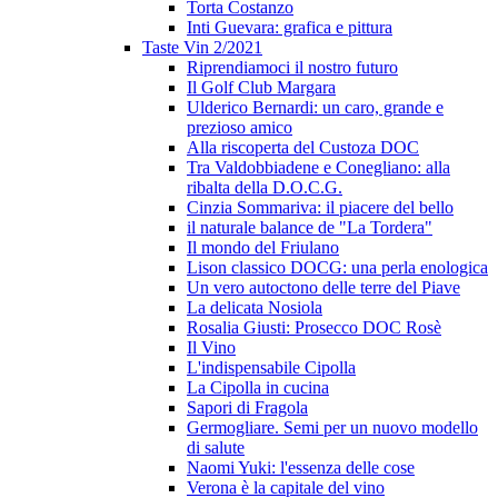
Torta Costanzo
Inti Guevara: grafica e pittura
Taste Vin 2/2021
Riprendiamoci il nostro futuro
Il Golf Club Margara
Ulderico Bernardi: un caro, grande e
prezioso amico
Alla riscoperta del Custoza DOC
Tra Valdobbiadene e Conegliano: alla
ribalta della D.O.C.G.
Cinzia Sommariva: il piacere del bello
il naturale balance de "La Tordera"
Il mondo del Friulano
Lison classico DOCG: una perla enologica
Un vero autoctono delle terre del Piave
La delicata Nosiola
Rosalia Giusti: Prosecco DOC Rosè
Il Vino
L'indispensabile Cipolla
La Cipolla in cucina
Sapori di Fragola
Germogliare. Semi per un nuovo modello
di salute
Naomi Yuki: l'essenza delle cose
Verona è la capitale del vino