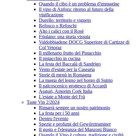
Quando il cibo è un problema d'immagine
Il vino di Anfora: ritorno al futuro della
vinificazione
Durello: territorio e vigneto
Refosco o Refoschi
Alto i calici con il Rosè
Friulano: una storia vissuta
Valdobbiadene DOCG Superiore di Cartizze di
Col Vetoraz
Il millenario frutto del Pistacchio
Il pistacchio in cucina
La festa del Baccalà di Sandrigo
Vento d'estate per la Casearia
Storie di menù in Romagna
La magia del legno nel borgo di Sutrio
Il palcoscenico grottesco di Accardi
Auguri, Amorim Cork Italia
L'estate a Monte del Frà
Taste Vin 2/2024
Rimarrà sempre un nostro patrimonio
La festa per i 50 anni
Dentro l'evento
Spezie e profumi del Gewürztraminer
Il gusto e l'eleganza del Manzoni Bianco
Quando il Vino è cultura, tradizione e civiltà