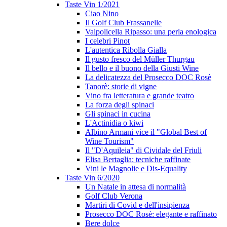
Taste Vin 1/2021
Ciao Nino
Il Golf Club Frassanelle
Valpolicella Ripasso: una perla enologica
I celebri Pinot
L'autentica Ribolla Gialla
Il gusto fresco del Müller Thurgau
Il bello e il buono della Giusti Wine
La delicatezza del Prosecco DOC Rosè
Tanorè: storie di vigne
Vino fra letteratura e grande teatro
La forza degli spinaci
Gli spinaci in cucina
L'Actinidia o kiwi
Albino Armani vice il "Global Best of
Wine Tourism"
Il "D'Aquileia" di Cividale del Friuli
Elisa Bertaglia: tecniche raffinate
Vini le Magnolie e Dis-Equality
Taste Vin 6/2020
Un Natale in attesa di normalità
Golf Club Verona
Martiri di Covid e dell'insipienza
Prosecco DOC Rosè: elegante e raffinato
Bere dolce