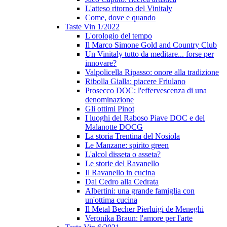
L'atteso ritorno del Vinitaly
Come, dove e quando
Taste Vin 1/2022
L'orologio del tempo
Il Marco Simone Gold and Country Club
Un Vinitaly tutto da meditare... forse per
innovare?
Valpolicella Ripasso: onore alla tradizione
Ribolla Gialla: piacere Friulano
Prosecco DOC: l'effervescenza di una
denominazione
Gli ottimi Pinot
I luoghi del Raboso Piave DOC e del
Malanotte DOCG
La storia Trentina del Nosiola
Le Manzane: spirito green
L'alcol disseta o asseta?
Le storie del Ravanello
Il Ravanello in cucina
Dal Cedro alla Cedrata
Albertini: una grande famiglia con
un'ottima cucina
Il Metal Becher Pierluigi de Meneghi
Veronika Braun: l'amore per l'arte