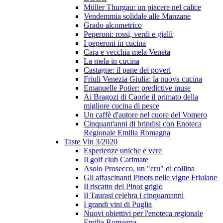
Müller Thurgau: un piacere nel calice
Vendemmia solidale alle Manzane
Grado alcometrico
Peperoni: rossi, verdi e gialli
I peperoni in cucina
Cara e vecchia mela Veneta
La mela in cucina
Castagne: il pane dei poveri
Friuli Venezia Giulia: la nuova cucina
Emanuelle Potier: predictive muse
Ai Bragozi di Caorle il primato della
migliore cucina di pesce
Un caffè d'autore nel cuore del Vomero
Cinquant'anni di brindisi con Enoteca
Regionale Emilia Romagna
Taste Vin 3/2020
Esperienze uniche e vere
Il golf club Carimate
Asolo Prosecco, un "cru" di collina
Gli affascinanti Pinots nelle vigne Friulane
Il riscatto del Pinot grigio
Il Taurasi celebra i cinquantanni
I grandi vini di Puglia
Nuovi obiettivi per l'enoteca regionale
Emilia Romagna