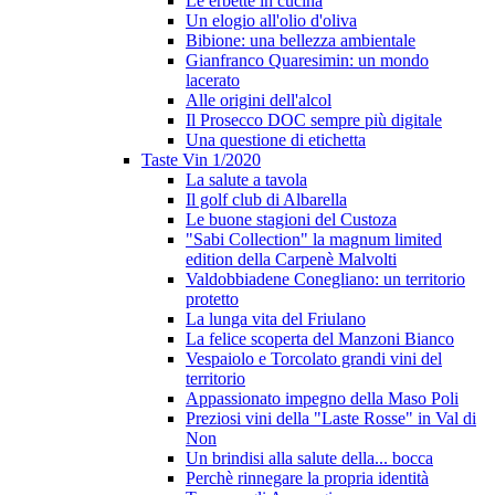
Le erbette in cucina
Un elogio all'olio d'oliva
Bibione: una bellezza ambientale
Gianfranco Quaresimin: un mondo
lacerato
Alle origini dell'alcol
Il Prosecco DOC sempre più digitale
Una questione di etichetta
Taste Vin 1/2020
La salute a tavola
Il golf club di Albarella
Le buone stagioni del Custoza
"Sabi Collection" la magnum limited
edition della Carpenè Malvolti
Valdobbiadene Conegliano: un territorio
protetto
La lunga vita del Friulano
La felice scoperta del Manzoni Bianco
Vespaiolo e Torcolato grandi vini del
territorio
Appassionato impegno della Maso Poli
Preziosi vini della "Laste Rosse" in Val di
Non
Un brindisi alla salute della... bocca
Perchè rinnegare la propria identità