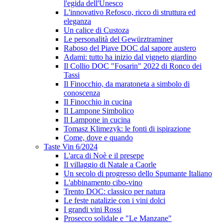
l'egida dell'Unesco
L'innovativo Refosco, ricco di struttura ed
eleganza
Un calice di Custoza
Le personalità del Gewürztraminer
Raboso del Piave DOC dal sapore austero
Adami: tutto ha inizio dal vigneto giardino
Il Collio DOC "Fosarin" 2022 di Ronco dei
Tassi
Il Finocchio, da maratoneta a simbolo di
conoscenza
Il Finocchio in cucina
Il Lampone Simbolico
Il Lampone in cucina
Tomasz Klimezyk: le fonti di ispirazione
Come, dove e quando
Taste Vin 6/2024
L'arca di Noè e il presepe
Il villaggio di Natale a Caorle
Un secolo di progresso dello Spumante Italiano
L'abbinamento cibo-vino
Trento DOC: classico per natura
Le feste natalizie con i vini dolci
I grandi vini Rossi
Prosecco solidale e "Le Manzane"