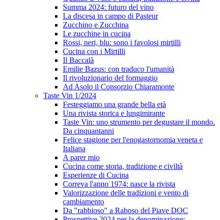
Summa 2024: futuro del vino
La discesa in campo di Pasteur
Zucchino e Zucchina
Le zucchine in cucina
Rossi, neri, blu: sono i favolosi mirtilli
Cucina con i Mirtilli
Il Baccalà
Emilie Bazus: con traduco l'umanità
Il rivoluzionario del formaggio
Ad Asolo il Consorzio Chiaramonte
Taste Vin 1/2024
Festeggiamo una grande bella età
Una rivista storica e lungimirante
Taste Vin: uno strumento per degustare il mondo.
Da cinquantanni
Felice stagione per l'enogastornomia veneta e
Italiana
A parer mio
Cucina come storia, tradizione e civiltà
Esperienze di Cucina
Correva l'anno 1974: nasce la rivista
Valorizzazione delle tradizioni e vento di
cambiamento
Da "rabbioso" a Raboso del Piave DOC
Prospettive 2024 per la denominazione: