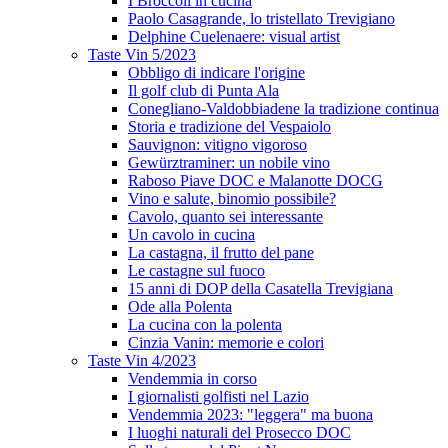
I Broccoli in cucina
Paolo Casagrande, lo tristellato Trevigiano
Delphine Cuelenaere: visual artist
Taste Vin 5/2023
Obbligo di indicare l'origine
Il golf club di Punta Ala
Conegliano-Valdobbiadene la tradizione continua
Storia e tradizione del Vespaiolo
Sauvignon: vitigno vigoroso
Gewürztraminer: un nobile vino
Raboso Piave DOC e Malanotte DOCG
Vino e salute, binomio possibile?
Cavolo, quanto sei interessante
Un cavolo in cucina
La castagna, il frutto del pane
Le castagne sul fuoco
15 anni di DOP della Casatella Trevigiana
Ode alla Polenta
La cucina con la polenta
Cinzia Vanin: memorie e colori
Taste Vin 4/2023
Vendemmia in corso
I giornalisti golfisti nel Lazio
Vendemmia 2023: "leggera" ma buona
I luoghi naturali del Prosecco DOC