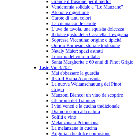
Grande diffusione per il merlot
Vendemmia solidale a "Le Manzane"
Alcool e digestione
Carote di tanti colori
La cucina con le carote
L'uva da tavola, una squisita dolcezza
Il dolce gusto della Casatella Trevigiana
Sopressa Vicentina: origine e tipicità
Onorio Barbesin: storia e tradizione
Nataly Maier: spazi astratti
Turismo del vino in Italia
Santa Margherita e 60 anni di Pinot Grigio
Taste Vin 3/2021
Mai abbassare la guardia
Il Golf Roma Acquasanta
La nuova Weltanschauung del Pinot
Grigio
Manzoni Bianco: un vino da scoprire
Gli aromi del Traminer
I vini veneti e la cucina tradizionale
Diamo respiro alla natura
Solfiti e vino
Melanzana o Petonciana
La melanzana in cucina
Anguria: che dolce confusione