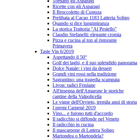
Tornano gli Asparagi
Ricette con gli Asparagi
Il Broccoletto di Custoza
Prelibata al Cacao 1183 Latteria Soligo
Quando si dice lungimiranza
La storica Trattoria "Al Pestello"
Claudio Stefanelli: elegante cromia
Pizza e cucina al top al ristorante
Primavera
Taste Vin 6/2019
Aspettando il 50°
Golf dei laghi, e il suo splendido panorama
Dolce Natale: i vini da dessert
Grandi vini rossi nella tradizione
Sagrantino: una tragedia scampata
Livon: radici Friulane
All'insegna dell'Amarone le storiche
cantine della Valpolicella
Le vigne dell'Orvieto, tremila anni di storia
I premi Carpenè 2019
Vino... e furono tutti d'accordo
Il radicchio si diffonde nel Veneto
Il radicchio in cucina
Il mascarpone di Lattera Soligo
Martondea o Martondela?