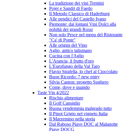
La tradizione dei vini Trentini
Pojer e Sandri di Faedo
Il Metodo Classico di Haderburg
Alle pendici del Castello Ivano
Piemonte: dai lontani Vini Dolci alla
nobiltà dei grandi Rossi
Non solo Pesce nel menu del Ristorante
"Ca' di Ponte"
Alle origini del Vino
Aglio, antico talismano
Cucina con l'Aglio
L'Arancia, il frutto d'oro
L'Eurofungo della Val Taro
Flavio Strafella, lo chef al Cioccolato
Buon Ricordo: 7 new entry
Silvia Canton: progetto Sughero
Come, dove e quando
Taste Vin 4/2022
Rischio alimentare
Il Golf Cansiglio
Buona vendemmia malgrado tutto
Il Pinot Grigio nel vigneto Italia
Il Marzemino nella storia
Dal Raboso Piave DOC al Malanotte
Piave DOCG