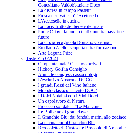
Conegliano Valdobbiadene Docg
La discesa in campo Pasteur
Fresca e selvatica: è l'Acetosella
L'Acetosella in cucina
La noce, frutto del bene e del male
Ponte Ottavi: la buona tradizione tra passato e
futuro
La ciociaria agricola Romano Cardinali
Emiliano Aiello: scoperta e trasformazione
Arte Laguna Prize
Taste Vin 6/2023
Cinquantennale! Ci siamo arrivati
Hickory Golf in Cansiglio
Annuale congresso assoenologi
L'esclusivo Amarone DOCG
I grandi Rossi del Vino Italiano
Metodo classico "Trento DOC"
I Dolci Natalizi con i Vini Dolci
Un capolavoro di Natura
Prosecco solidale a "Le Manzane"
Le Bollicine di gran classe
Il Granchio Blu: dai fondali marini allo zodiaco
La cucina con il Granchio Blu
Broccoletto di Custoza e Broccolo di Novaglie