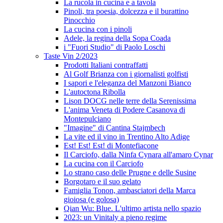
La rucola in cucina e a tavola
Pinoli, tra poesia, dolcezza e il burattino
Pinocchio
La cucina con i pinoli
Adele, la regina della Sopa Coada
i "Fuori Studio" di Paolo Loschi
Taste Vin 2/2023
Prodotti Italiani contraffatti
Al Golf Brianza con i giornalisti golfisti
I sapori e l'eleganza del Manzoni Bianco
L'autoctona Ribolla
Lison DOCG nelle terre della Serenissima
L'anima Veneta di Podere Casanova di
Montepulciano
"Imagine" di Cantina Stajmbech
La vite ed il vino in Trentino Alto Adige
Est! Est! Est! di Montefiacone
Il Carciofo, dalla Ninfa Cynara all'amaro Cynar
La cucina con il Carciofo
Lo strano caso delle Prugne e delle Susine
Borgotaro e il suo gelato
Famiglia Tonon, ambasciatori della Marca
gioiosa (e golosa)
Qian Wu: Blue. L'ultimo artista nello spazio
2023: un Vinitaly a pieno regime