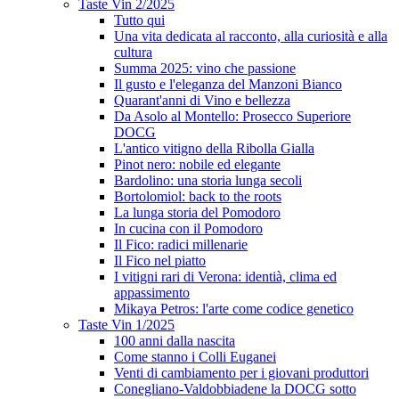
Taste Vin 2/2025
Tutto qui
Una vita dedicata al racconto, alla curiosità e alla
cultura
Summa 2025: vino che passione
Il gusto e l'eleganza del Manzoni Bianco
Quarant'anni di Vino e bellezza
Da Asolo al Montello: Prosecco Superiore
DOCG
L'antico vitigno della Ribolla Gialla
Pinot nero: nobile ed elegante
Bardolino: una storia lunga secoli
Bortolomiol: back to the roots
La lunga storia del Pomodoro
In cucina con il Pomodoro
Il Fico: radici millenarie
Il Fico nel piatto
I vitigni rari di Verona: identià, clima ed
appassimento
Mikaya Petros: l'arte come codice genetico
Taste Vin 1/2025
100 anni dalla nascita
Come stanno i Colli Euganei
Venti di cambiamento per i giovani produttori
Conegliano-Valdobbiadene la DOCG sotto