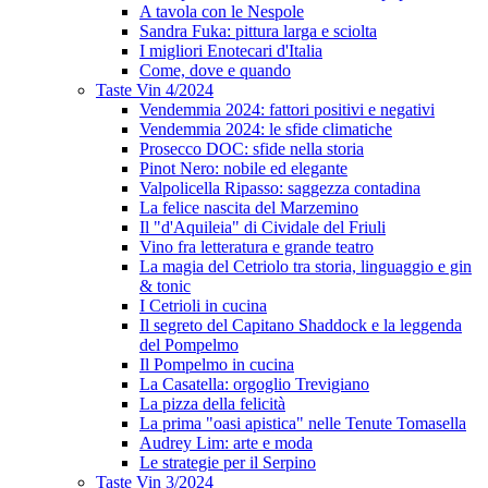
A tavola con le Nespole
Sandra Fuka: pittura larga e sciolta
I migliori Enotecari d'Italia
Come, dove e quando
Taste Vin 4/2024
Vendemmia 2024: fattori positivi e negativi
Vendemmia 2024: le sfide climatiche
Prosecco DOC: sfide nella storia
Pinot Nero: nobile ed elegante
Valpolicella Ripasso: saggezza contadina
La felice nascita del Marzemino
Il "d'Aquileia" di Cividale del Friuli
Vino fra letteratura e grande teatro
La magia del Cetriolo tra storia, linguaggio e gin
& tonic
I Cetrioli in cucina
Il segreto del Capitano Shaddock e la leggenda
del Pompelmo
Il Pompelmo in cucina
La Casatella: orgoglio Trevigiano
La pizza della felicità
La prima "oasi apistica" nelle Tenute Tomasella
Audrey Lim: arte e moda
Le strategie per il Serpino
Taste Vin 3/2024