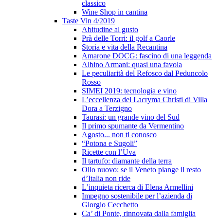
classico
Wine Shop in cantina
Taste Vin 4/2019
Abitudine al gusto
Prà delle Torri: il golf a Caorle
Storia e vita della Recantina
Amarone DOCG: fascino di una leggenda
Albino Armani: quasi una favola
Le peculiarità del Refosco dal Peduncolo
Rosso
SIMEI 2019: tecnologia e vino
L’eccellenza del Lacryma Christi di Villa
Dora a Terzigno
Taurasi: un grande vino del Sud
Il primo spumante da Vermentino
Agosto... non ti conosco
“Potona e Sugoli”
Ricette con l’Uva
Il tartufo: diamante della terra
Olio nuovo: se il Veneto piange il resto
d’Italia non ride
L’inquieta ricerca di Elena Armellini
Impegno sostenibile per l’azienda di
Giorgio Cecchetto
Ca’ di Ponte, rinnovata dalla famiglia