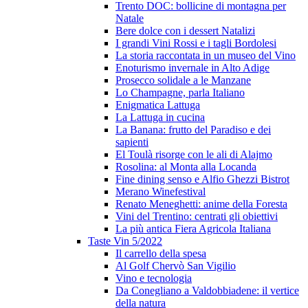
Trento DOC: bollicine di montagna per
Natale
Bere dolce con i dessert Natalizi
I grandi Vini Rossi e i tagli Bordolesi
La storia raccontata in un museo del Vino
Enoturismo invernale in Alto Adige
Prosecco solidale a le Manzane
Lo Champagne, parla Italiano
Enigmatica Lattuga
La Lattuga in cucina
La Banana: frutto del Paradiso e dei
sapienti
El Toulà risorge con le ali di Alajmo
Rosolina: al Monta alla Locanda
Fine dining senso e Alfio Ghezzi Bistrot
Merano Winefestival
Renato Meneghetti: anime della Foresta
Vini del Trentino: centrati gli obiettivi
La più antica Fiera Agricola Italiana
Taste Vin 5/2022
Il carrello della spesa
Al Golf Chervò San Vigilio
Vino e tecnologia
Da Conegliano a Valdobbiadene: il vertice
della natura