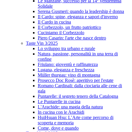
Le Manzane, successo per la 14ª Vendemmia
Solidale
Serena Gusmeri: quando la leadership è donna
Il Cardo: spine, eleganza e sapori d'inverno
Il Cardo in cucina
Il Corbezzolo, un frutto patriottico
Cuciniamo il Corbezzolo
Piero Casarin: l'arte che nasce dentro
Taste Vin 3/2025
Lo sviluppo tra urbano e rurale
Natura, passione, personalità in una terra di
confine
Friulano: gioventù e raffinatezza
Lugana, eleganza e freschezza
Müller thurgau: vino di montagna
Prosecco Doc Rosè: aperitivo per l'estate
Romano Cardinali: dalla ciociaria alle cene di
gala
Puntarelle: il segreto tenero della Catalogna
Le Puntarelle in cucina
L'Arachide: una magia della natura
In cucina con le Arachidi
HuiHsuan Hsu: L’Arte come percorso di
scoperta e memoria
Come, dove e quando