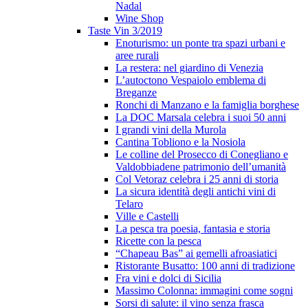
Nadal
Wine Shop
Taste Vin 3/2019
Enoturismo: un ponte tra spazi urbani e
aree rurali
La restera: nel giardino di Venezia
L’autoctono Vespaiolo emblema di
Breganze
Ronchi di Manzano e la famiglia borghese
La DOC Marsala celebra i suoi 50 anni
I grandi vini della Murola
Cantina Tobliono e la Nosiola
Le colline del Prosecco di Conegliano e
Valdobbiadene patrimonio dell’umanità
Col Vetoraz celebra i 25 anni di storia
La sicura identità degli antichi vini di
Telaro
Ville e Castelli
La pesca tra poesia, fantasia e storia
Ricette con la pesca
“Chapeau Bas” ai gemelli afroasiatici
Ristorante Busatto: 100 anni di tradizione
Fra vini e dolci di Sicilia
Massimo Colonna: immagini come sogni
Sorsi di salute: il vino senza frasca