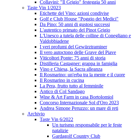
Collavini: "Il Grigio" festeggia 50 anni
Taste Vin 1/2023
Etichette del Vino: azioni condivise
Golf e Club House "Poggio dei Medici"
Da Pino: 50 anni di gustosi successi
L'autentico primato del Pinot Grigio
L'Unesco a tutela delle colline di Conegliano e
Valdobbiadene
I veri profumi del Gewürztraminer
Il vero autoctono delle Grave del Piave
Viticoltori Ponte: 75 anni di storia
Distilleria Castagner: grappa in famiglia
Vino e Chiesa, la Sacra alleanza
Il Rosmarino: un'erba tra la mente e il cuore
Il Rosmarino in cucina
La Pera, frutto tutto al femminile
Antico di Col Sandago
Wine & Art Farm in casa Bortolomiol
Concorso Internazionale Sol d'Oro 2023
Andrea Simone Peruzzo: un mare di reti
Archivio
Taste Vin 6/2022
Un turismo responsabile per le feste
natalizie
Gardagolf Country Club