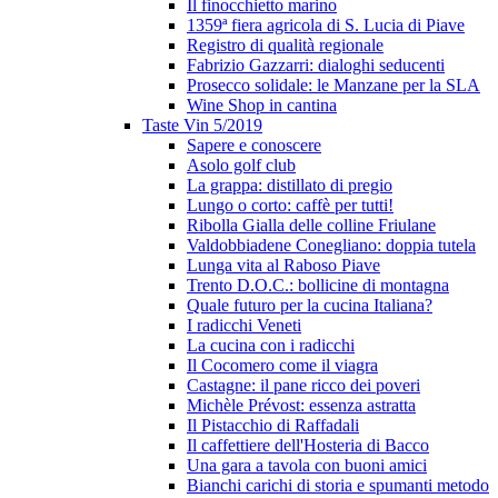
Il finocchietto marino
1359ª fiera agricola di S. Lucia di Piave
Registro di qualità regionale
Fabrizio Gazzarri: dialoghi seducenti
Prosecco solidale: le Manzane per la SLA
Wine Shop in cantina
Taste Vin 5/2019
Sapere e conoscere
Asolo golf club
La grappa: distillato di pregio
Lungo o corto: caffè per tutti!
Ribolla Gialla delle colline Friulane
Valdobbiadene Conegliano: doppia tutela
Lunga vita al Raboso Piave
Trento D.O.C.: bollicine di montagna
Quale futuro per la cucina Italiana?
I radicchi Veneti
La cucina con i radicchi
Il Cocomero come il viagra
Castagne: il pane ricco dei poveri
Michèle Prévost: essenza astratta
Il Pistacchio di Raffadali
Il caffettiere dell'Hosteria di Bacco
Una gara a tavola con buoni amici
Bianchi carichi di storia e spumanti metodo