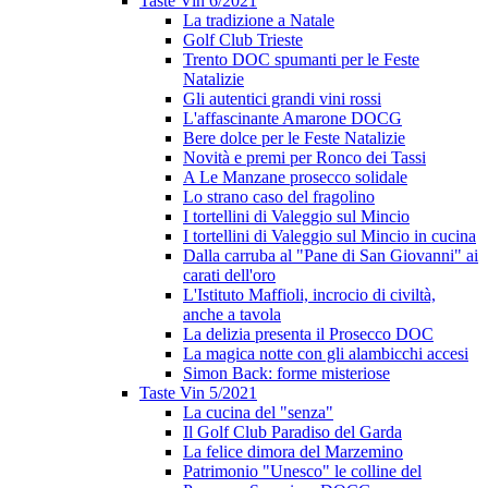
Taste Vin 6/2021
La tradizione a Natale
Golf Club Trieste
Trento DOC spumanti per le Feste
Natalizie
Gli autentici grandi vini rossi
L'affascinante Amarone DOCG
Bere dolce per le Feste Natalizie
Novità e premi per Ronco dei Tassi
A Le Manzane prosecco solidale
Lo strano caso del fragolino
I tortellini di Valeggio sul Mincio
I tortellini di Valeggio sul Mincio in cucina
Dalla carruba al "Pane di San Giovanni" ai
carati dell'oro
L'Istituto Maffioli, incrocio di civiltà,
anche a tavola
La delizia presenta il Prosecco DOC
La magica notte con gli alambicchi accesi
Simon Back: forme misteriose
Taste Vin 5/2021
La cucina del "senza"
Il Golf Club Paradiso del Garda
La felice dimora del Marzemino
Patrimonio "Unesco" le colline del