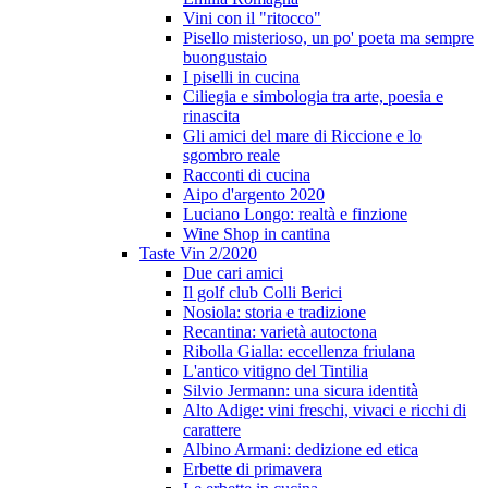
Vini con il "ritocco"
Pisello misterioso, un po' poeta ma sempre
buongustaio
I piselli in cucina
Ciliegia e simbologia tra arte, poesia e
rinascita
Gli amici del mare di Riccione e lo
sgombro reale
Racconti di cucina
Aipo d'argento 2020
Luciano Longo: realtà e finzione
Wine Shop in cantina
Taste Vin 2/2020
Due cari amici
Il golf club Colli Berici
Nosiola: storia e tradizione
Recantina: varietà autoctona
Ribolla Gialla: eccellenza friulana
L'antico vitigno del Tintilia
Silvio Jermann: una sicura identità
Alto Adige: vini freschi, vivaci e ricchi di
carattere
Albino Armani: dedizione ed etica
Erbette di primavera