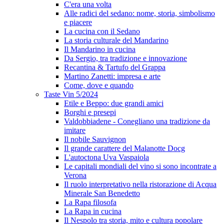
C'era una volta
Alle radici del sedano: nome, storia, simbolismo
e piacere
La cucina con il Sedano
La storia culturale del Mandarino
Il Mandarino in cucina
Da Sergio, tra tradizione e innovazione
Recantina & Tartufo del Grappa
Martino Zanetti: impresa e arte
Come, dove e quando
Taste Vin 5/2024
Etile e Beppo: due grandi amici
Borghi e presepi
Valdobbiadene - Conegliano una tradizione da
imitare
Il nobile Sauvignon
Il grande carattere del Malanotte Docg
L'autoctona Uva Vaspaiola
Le capitali mondiali del vino si sono incontrate a
Verona
Il ruolo interpretativo nella ristorazione di Acqua
Minerale San Benedetto
La Rapa filosofa
La Rapa in cucina
Il Nespolo tra storia, mito e cultura popolare