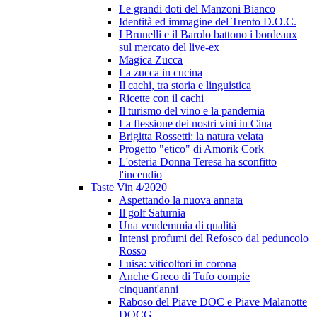
Le grandi doti del Manzoni Bianco
Identità ed immagine del Trento D.O.C.
I Brunelli e il Barolo battono i bordeaux
sul mercato del live-ex
Magica Zucca
La zucca in cucina
Il cachi, tra storia e linguistica
Ricette con il cachi
Il turismo del vino e la pandemia
La flessione dei nostri vini in Cina
Brigitta Rossetti: la natura velata
Progetto "etico" di Amorik Cork
L'osteria Donna Teresa ha sconfitto
l'incendio
Taste Vin 4/2020
Aspettando la nuova annata
Il golf Saturnia
Una vendemmia di qualità
Intensi profumi del Refosco dal peduncolo
Rosso
Luisa: viticoltori in corona
Anche Greco di Tufo compie
cinquant'anni
Raboso del Piave DOC e Piave Malanotte
DOCG