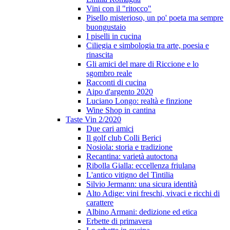
Vini con il "ritocco"
Pisello misterioso, un po' poeta ma sempre
buongustaio
I piselli in cucina
Ciliegia e simbologia tra arte, poesia e
rinascita
Gli amici del mare di Riccione e lo
sgombro reale
Racconti di cucina
Aipo d'argento 2020
Luciano Longo: realtà e finzione
Wine Shop in cantina
Taste Vin 2/2020
Due cari amici
Il golf club Colli Berici
Nosiola: storia e tradizione
Recantina: varietà autoctona
Ribolla Gialla: eccellenza friulana
L'antico vitigno del Tintilia
Silvio Jermann: una sicura identità
Alto Adige: vini freschi, vivaci e ricchi di
carattere
Albino Armani: dedizione ed etica
Erbette di primavera