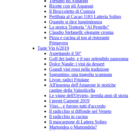
Tornano gli Asparagi
Ricette con gli Asparagi
Il Broccoletto di Custoza
Prelibata al Cacao 1183 Latteria Soligo
Quando si dice lungimiranza
La storica Trattoria "Al Pestello"
Claudio Stefanelli: elegante cromia
Pizza e cucina al top al ristorante
Primavera
Taste Vin 6/2019
Aspettando il 50°
Golf dei laghi, e il suo splendido panorama
Dolce Natale: i vini da dessert
Grandi vini rossi nella tradizione
Sagrantino: una tragedia scampata
Livon: radici Friulane
All'insegna dell'Amarone le storiche
cantine della Valpolicella
Le vigne dell'Orvieto, tremila anni di storia
I premi Carpenè 2019
Vino... e furono tutti d'accordo
Il radicchio si diffonde nel Veneto
Il radicchio in cucina
Il mascarpone di Lattera Soligo
Martondea o Martondela?