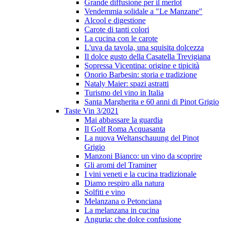
Grande diffusione per il merlot
Vendemmia solidale a "Le Manzane"
Alcool e digestione
Carote di tanti colori
La cucina con le carote
L'uva da tavola, una squisita dolcezza
Il dolce gusto della Casatella Trevigiana
Sopressa Vicentina: origine e tipicità
Onorio Barbesin: storia e tradizione
Nataly Maier: spazi astratti
Turismo del vino in Italia
Santa Margherita e 60 anni di Pinot Grigio
Taste Vin 3/2021
Mai abbassare la guardia
Il Golf Roma Acquasanta
La nuova Weltanschauung del Pinot
Grigio
Manzoni Bianco: un vino da scoprire
Gli aromi del Traminer
I vini veneti e la cucina tradizionale
Diamo respiro alla natura
Solfiti e vino
Melanzana o Petonciana
La melanzana in cucina
Anguria: che dolce confusione