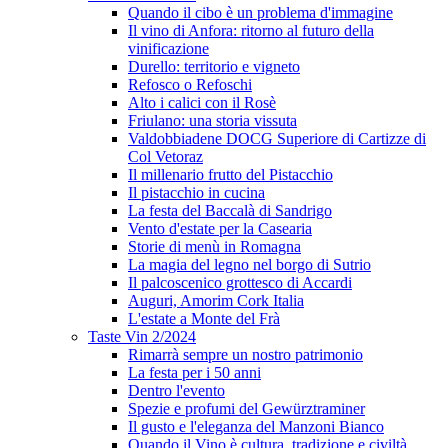
Quando il cibo è un problema d'immagine
Il vino di Anfora: ritorno al futuro della
vinificazione
Durello: territorio e vigneto
Refosco o Refoschi
Alto i calici con il Rosè
Friulano: una storia vissuta
Valdobbiadene DOCG Superiore di Cartizze di
Col Vetoraz
Il millenario frutto del Pistacchio
Il pistacchio in cucina
La festa del Baccalà di Sandrigo
Vento d'estate per la Casearia
Storie di menù in Romagna
La magia del legno nel borgo di Sutrio
Il palcoscenico grottesco di Accardi
Auguri, Amorim Cork Italia
L'estate a Monte del Frà
Taste Vin 2/2024
Rimarrà sempre un nostro patrimonio
La festa per i 50 anni
Dentro l'evento
Spezie e profumi del Gewürztraminer
Il gusto e l'eleganza del Manzoni Bianco
Quando il Vino è cultura, tradizione e civiltà