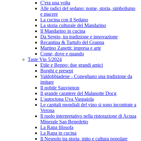
C'era una volta
Alle radici del sedano: nome, storia, simbolismo
e piacere
La cucina con il Sedano
La storia culturale del Mandarino
Il Mandarino in cucina
Da Sergio, tra tradizione e innovazione
Recantina & Tartufo del Grappa
Martino Zanetti: impresa e arte
Come, dove e quando
Taste Vin 5/2024
Etile e Beppo: due grandi amici
Borghi e presepi
Valdobbiadene - Conegliano una tradizione da
imitare
Il nobile Sauvignon
Il grande carattere del Malanotte Docg
L'autoctona Uva Vaspaiola
Le capitali mondiali del vino si sono incontrate a
Verona
Il ruolo interpretativo nella ristorazione di Acqua
Minerale San Benedetto
La Rapa filosofa
La Rapa in cucina
Il Nespolo tra storia, mito e cultura popolare