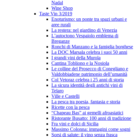
Nadal
Wine Shop
Taste Vin 3/2019
Enoturismo: un ponte tra spazi urbani e
aree rurali
La restera: nel giardino di Venezia
L’autoctono Vespaiolo emblema di
Breganze
Ronchi di Manzano e la famiglia borghese
La DOC Marsala celebra i suoi 50 anni
I grandi vini della Murola
Cantina Tobliono e la Nosiola
Le colline del Prosecco di Conegliano e
Valdobbiadene patrimonio dell’umanità
Col Vetoraz celebra i 25 anni di storia
La sicura identità degli antichi vini di
Telaro
Ville e Castelli
La pesca tra poesia, fantasia e storia
Ricette con la pesca
“Chapeau Bas” ai gemelli afroasiatici
Ristorante Busatto: 100 anni di tradizione
Fra vini e dolci di Sicilia
Massimo Colonna: immagini come sogni
Sorsi di salute: il vino senza frasca