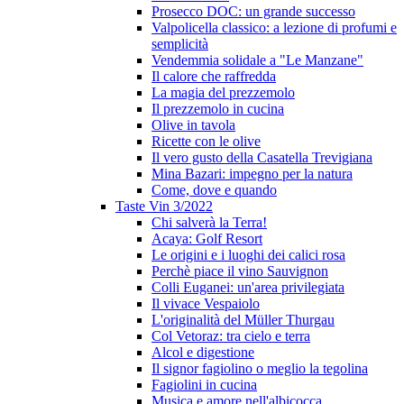
Prosecco DOC: un grande successo
Valpolicella classico: a lezione di profumi e
semplicità
Vendemmia solidale a "Le Manzane"
Il calore che raffredda
La magia del prezzemolo
Il prezzemolo in cucina
Olive in tavola
Ricette con le olive
Il vero gusto della Casatella Trevigiana
Mina Bazari: impegno per la natura
Come, dove e quando
Taste Vin 3/2022
Chi salverà la Terra!
Acaya: Golf Resort
Le origini e i luoghi dei calici rosa
Perchè piace il vino Sauvignon
Colli Euganei: un'area privilegiata
Il vivace Vespaiolo
L'originalità del Müller Thurgau
Col Vetoraz: tra cielo e terra
Alcol e digestione
Il signor fagiolino o meglio la tegolina
Fagiolini in cucina
Musica e amore nell'albicocca