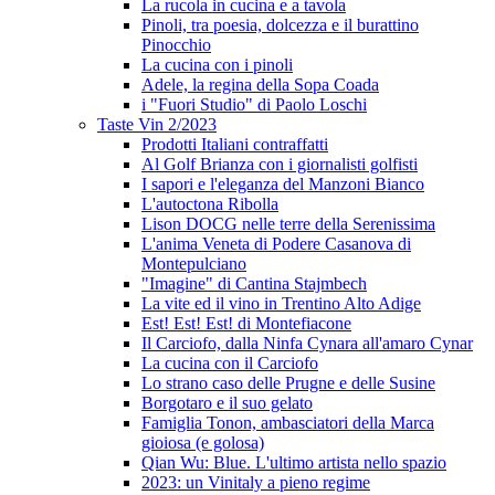
La rucola in cucina e a tavola
Pinoli, tra poesia, dolcezza e il burattino
Pinocchio
La cucina con i pinoli
Adele, la regina della Sopa Coada
i "Fuori Studio" di Paolo Loschi
Taste Vin 2/2023
Prodotti Italiani contraffatti
Al Golf Brianza con i giornalisti golfisti
I sapori e l'eleganza del Manzoni Bianco
L'autoctona Ribolla
Lison DOCG nelle terre della Serenissima
L'anima Veneta di Podere Casanova di
Montepulciano
"Imagine" di Cantina Stajmbech
La vite ed il vino in Trentino Alto Adige
Est! Est! Est! di Montefiacone
Il Carciofo, dalla Ninfa Cynara all'amaro Cynar
La cucina con il Carciofo
Lo strano caso delle Prugne e delle Susine
Borgotaro e il suo gelato
Famiglia Tonon, ambasciatori della Marca
gioiosa (e golosa)
Qian Wu: Blue. L'ultimo artista nello spazio
2023: un Vinitaly a pieno regime