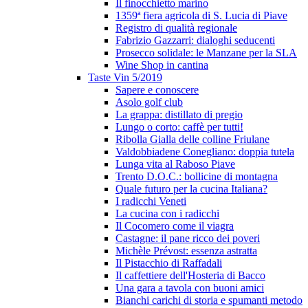
Il finocchietto marino
1359ª fiera agricola di S. Lucia di Piave
Registro di qualità regionale
Fabrizio Gazzarri: dialoghi seducenti
Prosecco solidale: le Manzane per la SLA
Wine Shop in cantina
Taste Vin 5/2019
Sapere e conoscere
Asolo golf club
La grappa: distillato di pregio
Lungo o corto: caffè per tutti!
Ribolla Gialla delle colline Friulane
Valdobbiadene Conegliano: doppia tutela
Lunga vita al Raboso Piave
Trento D.O.C.: bollicine di montagna
Quale futuro per la cucina Italiana?
I radicchi Veneti
La cucina con i radicchi
Il Cocomero come il viagra
Castagne: il pane ricco dei poveri
Michèle Prévost: essenza astratta
Il Pistacchio di Raffadali
Il caffettiere dell'Hosteria di Bacco
Una gara a tavola con buoni amici
Bianchi carichi di storia e spumanti metodo