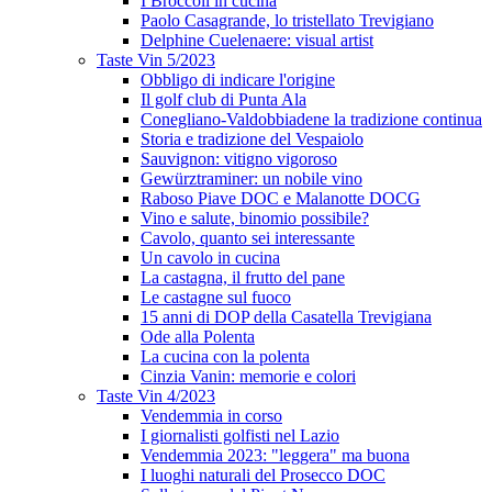
I Broccoli in cucina
Paolo Casagrande, lo tristellato Trevigiano
Delphine Cuelenaere: visual artist
Taste Vin 5/2023
Obbligo di indicare l'origine
Il golf club di Punta Ala
Conegliano-Valdobbiadene la tradizione continua
Storia e tradizione del Vespaiolo
Sauvignon: vitigno vigoroso
Gewürztraminer: un nobile vino
Raboso Piave DOC e Malanotte DOCG
Vino e salute, binomio possibile?
Cavolo, quanto sei interessante
Un cavolo in cucina
La castagna, il frutto del pane
Le castagne sul fuoco
15 anni di DOP della Casatella Trevigiana
Ode alla Polenta
La cucina con la polenta
Cinzia Vanin: memorie e colori
Taste Vin 4/2023
Vendemmia in corso
I giornalisti golfisti nel Lazio
Vendemmia 2023: "leggera" ma buona
I luoghi naturali del Prosecco DOC