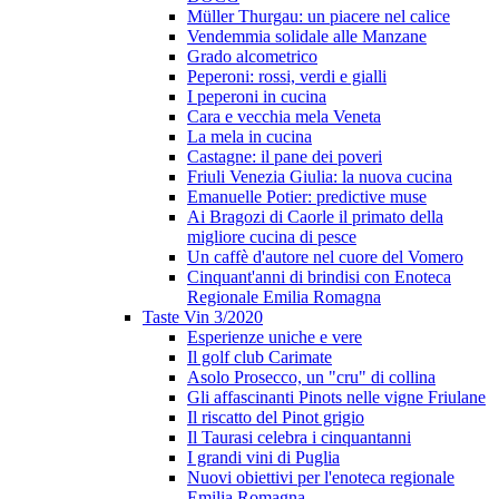
Müller Thurgau: un piacere nel calice
Vendemmia solidale alle Manzane
Grado alcometrico
Peperoni: rossi, verdi e gialli
I peperoni in cucina
Cara e vecchia mela Veneta
La mela in cucina
Castagne: il pane dei poveri
Friuli Venezia Giulia: la nuova cucina
Emanuelle Potier: predictive muse
Ai Bragozi di Caorle il primato della
migliore cucina di pesce
Un caffè d'autore nel cuore del Vomero
Cinquant'anni di brindisi con Enoteca
Regionale Emilia Romagna
Taste Vin 3/2020
Esperienze uniche e vere
Il golf club Carimate
Asolo Prosecco, un "cru" di collina
Gli affascinanti Pinots nelle vigne Friulane
Il riscatto del Pinot grigio
Il Taurasi celebra i cinquantanni
I grandi vini di Puglia
Nuovi obiettivi per l'enoteca regionale
Emilia Romagna