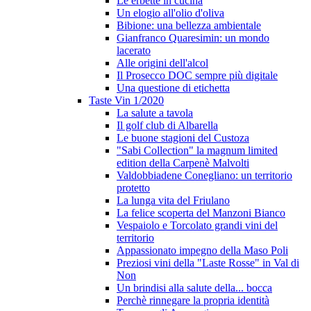
Le erbette in cucina
Un elogio all'olio d'oliva
Bibione: una bellezza ambientale
Gianfranco Quaresimin: un mondo
lacerato
Alle origini dell'alcol
Il Prosecco DOC sempre più digitale
Una questione di etichetta
Taste Vin 1/2020
La salute a tavola
Il golf club di Albarella
Le buone stagioni del Custoza
"Sabi Collection" la magnum limited
edition della Carpenè Malvolti
Valdobbiadene Conegliano: un territorio
protetto
La lunga vita del Friulano
La felice scoperta del Manzoni Bianco
Vespaiolo e Torcolato grandi vini del
territorio
Appassionato impegno della Maso Poli
Preziosi vini della "Laste Rosse" in Val di
Non
Un brindisi alla salute della... bocca
Perchè rinnegare la propria identità