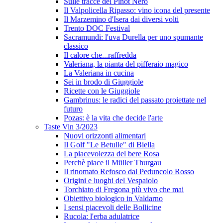
Sulle tracce del Pinot Nero
Il Valpolicella Ripasso: vino icona del presente
Il Marzemino d'Isera dai diversi volti
Trento DOC Festival
Sacramundi: l'uva Durella per uno spumante
classico
Il calore che...raffredda
Valeriana, la pianta del pifferaio magico
La Valeriana in cucina
Sei in brodo di Giuggiole
Ricette con le Giuggiole
Gambrinus: le radici del passato proiettate nel
futuro
Pozas: è la vita che decide l'arte
Taste Vin 3/2023
Nuovi orizzonti alimentari
Il Golf "Le Betulle" di Biella
La piacevolezza del bere Rosa
Perchè piace il Müller Thurgau
Il rinomato Refosco dal Peduncolo Rosso
Origini e luoghi del Vespaiolo
Torchiato di Fregona più vivo che mai
Obiettivo biologico in Valdarno
I sensi piacevoli delle Bollicine
Rucola: l'erba adulatrice