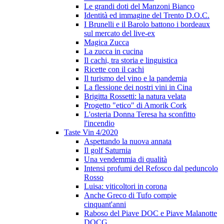
Le grandi doti del Manzoni Bianco
Identità ed immagine del Trento D.O.C.
I Brunelli e il Barolo battono i bordeaux
sul mercato del live-ex
Magica Zucca
La zucca in cucina
Il cachi, tra storia e linguistica
Ricette con il cachi
Il turismo del vino e la pandemia
La flessione dei nostri vini in Cina
Brigitta Rossetti: la natura velata
Progetto "etico" di Amorik Cork
L'osteria Donna Teresa ha sconfitto
l'incendio
Taste Vin 4/2020
Aspettando la nuova annata
Il golf Saturnia
Una vendemmia di qualità
Intensi profumi del Refosco dal peduncolo
Rosso
Luisa: viticoltori in corona
Anche Greco di Tufo compie
cinquant'anni
Raboso del Piave DOC e Piave Malanotte
DOCG