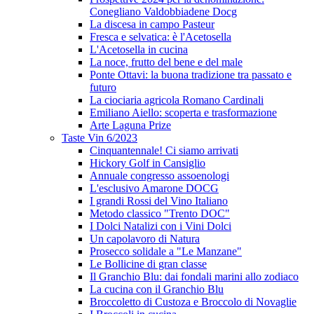
Conegliano Valdobbiadene Docg
La discesa in campo Pasteur
Fresca e selvatica: è l'Acetosella
L'Acetosella in cucina
La noce, frutto del bene e del male
Ponte Ottavi: la buona tradizione tra passato e
futuro
La ciociaria agricola Romano Cardinali
Emiliano Aiello: scoperta e trasformazione
Arte Laguna Prize
Taste Vin 6/2023
Cinquantennale! Ci siamo arrivati
Hickory Golf in Cansiglio
Annuale congresso assoenologi
L'esclusivo Amarone DOCG
I grandi Rossi del Vino Italiano
Metodo classico "Trento DOC"
I Dolci Natalizi con i Vini Dolci
Un capolavoro di Natura
Prosecco solidale a "Le Manzane"
Le Bollicine di gran classe
Il Granchio Blu: dai fondali marini allo zodiaco
La cucina con il Granchio Blu
Broccoletto di Custoza e Broccolo di Novaglie