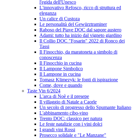
l'egida dell'Unesco
L'innovativo Refosco, ricco di struttura ed
eleganza
Un calice di Custoza
Le personalità del Gewürztraminer
Raboso del Piave DOC dal sapore austero
Adami: tutto ha inizio dal vigneto giardino
Il Collio DOC "Fosarin" 2022 di Ronco dei
Tassi
Il Finocchio, da maratoneta a simbolo di
conoscenza
Il Finocchio in cucina
Il Lampone Simbolico
Il Lampone in cucina
Tomasz Klimezyk: le fonti di ispirazione
Come, dove e quando
Taste Vin 6/2024
L'arca di Noè e il presepe
Il villaggio di Natale a Caorle
Un secolo di progresso dello Spumante Italiano
L'abbinamento cibo-vino
Trento DOC: classico per natura
Le feste natalizie con i vini dolci
I grandi vini Rossi
Prosecco solidale e "Le Manzane"