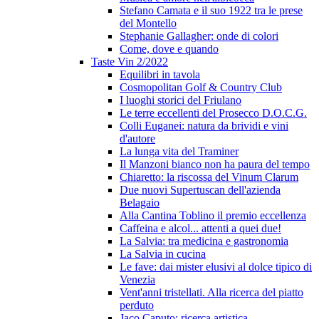
Stefano Camata e il suo 1922 tra le prese
del Montello
Stephanie Gallagher: onde di colori
Come, dove e quando
Taste Vin 2/2022
Equilibri in tavola
Cosmopolitan Golf & Country Club
I luoghi storici del Friulano
Le terre eccellenti del Prosecco D.O.C.G.
Colli Euganei: natura da brividi e vini
d'autore
La lunga vita del Traminer
Il Manzoni bianco non ha paura del tempo
Chiaretto: la riscossa del Vinum Clarum
Due nuovi Supertuscan dell'azienda
Belagaio
Alla Cantina Toblino il premio eccellenza
Caffeina e alcol... attenti a quei due!
La Salvia: tra medicina e gastronomia
La Salvia in cucina
Le fave: dai mister elusivi al dolce tipico di
Venezia
Vent'anni tristellati. Alla ricerca del piatto
perduto
Jaco Caputo: ricerca artistica