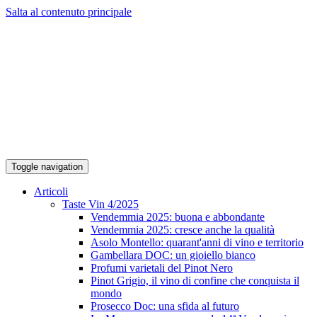
Salta al contenuto principale
Toggle navigation
Articoli
Taste Vin 4/2025
Vendemmia 2025: buona e abbondante
Vendemmia 2025: cresce anche la qualità
Asolo Montello: quarant'anni di vino e territorio
Gambellara DOC: un gioiello bianco
Profumi varietali del Pinot Nero
Pinot Grigio, il vino di confine che conquista il
mondo
Prosecco Doc: una sfida al futuro