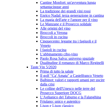
Cantine Monfort: un'avventura lunga
settantacinque anni
La tradizione dei grandi vini rossi
Enrico Nadal: terza generazione in cantina
La magia dell'arte e l'amore per il vino
Le Manzane e il Prosecco solidale
Alle origini del vino
Broccoli a Verona
Broccoli in cucina
Cinquecento: legame tra i fagiuoli e il
Veneto
I fagioli in cucina
L'abbinamento cibo-vino
Paolo Rosa Salva: universo spaziale
Dualitudine il romanzo di Marco Reginelli
Taste Vin 5/2020
Prima di tutto la salute
Il golf "Ca' Amata" a Castelfranco Veneto
Balbinot: valori e rapporti umani per uscire
dalla crisi
Le colline dell'Unesco nelle terre del
Prosecco Superiore DOCG
L'Aglianico del Taburno e la Falanghina
Friulano: unico e autentico
Lison e Lison classico