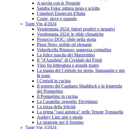
A tavola con le Nespole
Sandra Fuka: pittura larga e sciolta
I migliori Enotecari d'Italia
Come, dove e quando
Taste Vin 4/2024
Vendemmia 2024: fattori positivi e negativi
Vendemmia 2024: le sfide climatiche
Prosecco DOC: sfide nella storia
Pinot Nero: nobile ed elegante
Valpolicella Ripasso: saggezza contadina
La felice nascita del Marzemino
Il "d'Aquileia" di Cividale del Friuli
Vino fra letteratura e grande teatro
La magia del Cetriolo tra storia, linguaggio e gin
& tonic
I Cetrioli in cucina
Il segreto del Capitano Shaddock e la leggenda
del Pompelmo
Il Pompelmo in cucina
La Casatella: orgoglio Trevigiano
La pizza della felicità
La prima "oasi apistica" nelle Tenute Tomasella
Audrey Lim: arte e moda
Le strategie per il Serpino
Taste Vin 3/2024