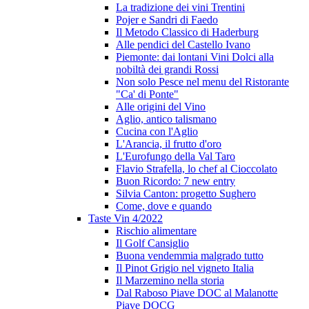
La tradizione dei vini Trentini
Pojer e Sandri di Faedo
Il Metodo Classico di Haderburg
Alle pendici del Castello Ivano
Piemonte: dai lontani Vini Dolci alla
nobiltà dei grandi Rossi
Non solo Pesce nel menu del Ristorante
"Ca' di Ponte"
Alle origini del Vino
Aglio, antico talismano
Cucina con l'Aglio
L'Arancia, il frutto d'oro
L'Eurofungo della Val Taro
Flavio Strafella, lo chef al Cioccolato
Buon Ricordo: 7 new entry
Silvia Canton: progetto Sughero
Come, dove e quando
Taste Vin 4/2022
Rischio alimentare
Il Golf Cansiglio
Buona vendemmia malgrado tutto
Il Pinot Grigio nel vigneto Italia
Il Marzemino nella storia
Dal Raboso Piave DOC al Malanotte
Piave DOCG