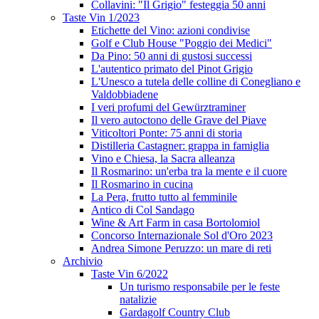
Collavini: "Il Grigio" festeggia 50 anni
Taste Vin 1/2023
Etichette del Vino: azioni condivise
Golf e Club House "Poggio dei Medici"
Da Pino: 50 anni di gustosi successi
L'autentico primato del Pinot Grigio
L'Unesco a tutela delle colline di Conegliano e
Valdobbiadene
I veri profumi del Gewürztraminer
Il vero autoctono delle Grave del Piave
Viticoltori Ponte: 75 anni di storia
Distilleria Castagner: grappa in famiglia
Vino e Chiesa, la Sacra alleanza
Il Rosmarino: un'erba tra la mente e il cuore
Il Rosmarino in cucina
La Pera, frutto tutto al femminile
Antico di Col Sandago
Wine & Art Farm in casa Bortolomiol
Concorso Internazionale Sol d'Oro 2023
Andrea Simone Peruzzo: un mare di reti
Archivio
Taste Vin 6/2022
Un turismo responsabile per le feste
natalizie
Gardagolf Country Club