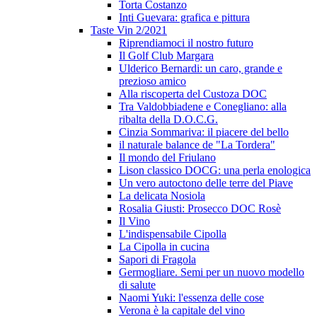
Torta Costanzo
Inti Guevara: grafica e pittura
Taste Vin 2/2021
Riprendiamoci il nostro futuro
Il Golf Club Margara
Ulderico Bernardi: un caro, grande e
prezioso amico
Alla riscoperta del Custoza DOC
Tra Valdobbiadene e Conegliano: alla
ribalta della D.O.C.G.
Cinzia Sommariva: il piacere del bello
il naturale balance de "La Tordera"
Il mondo del Friulano
Lison classico DOCG: una perla enologica
Un vero autoctono delle terre del Piave
La delicata Nosiola
Rosalia Giusti: Prosecco DOC Rosè
Il Vino
L'indispensabile Cipolla
La Cipolla in cucina
Sapori di Fragola
Germogliare. Semi per un nuovo modello
di salute
Naomi Yuki: l'essenza delle cose
Verona è la capitale del vino