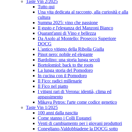
Taste Vin 2/2025
Tutto qui
Una vita dedicata al racconto, alla curiosità e alla
cultura
Summa 2025: vino che passione
Il gusto e l'eleganza del Manzoni Bianco
Quarant'anni di Vino e bellezza
Da Asolo al Montello: Prosecco Superiore
DOCG
L'antico vitigno della Ribolla Gialla
Pinot nero: nobile ed elegante
Bardolino: una storia lunga secoli
Bortolomiol: back to the roots
La lunga storia del Pomodoro
In cucina con il Pomodoro
Il Fico: radici millenarie
Il Fico nel piatto
I vitigni rari di Verona: identià, clima ed
appassimento
Mikaya Petros: l'arte come codice genetico
Taste Vin 1/2025
100 anni dalla nascita
Come stanno i Colli Euganei
Venti di cambiamento per i giovani produttori
Conegliano-Valdobbiadene la DOCG sotto