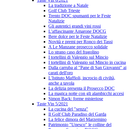
Taste Vin 6/2021
La tradizione a Natale
Golf Club Trieste
Trento DOC spumanti per le Feste
Natalizie
Gli autentici grandi vini rossi
L'affascinante Amarone DOCG
Bere dolce per le Feste Natalizie
Novità e premi per Ronco dei Tassi
A Le Manzane prosecco solidale
Lo strano caso del fragolino
I tortellini di Valeggio sul Mincio
I tortellini di Valeggio sul Mincio in cucina
Dalla carruba al "Pane di San Giovanni" ai
carati dell'oro
L'Istituto Maffioli, incrocio di civiltà,
anche a tavola
La delizia presenta il Prosecco DOC
La magica notte con gli alambicchi accesi
Simon Back: forme misteriose
Taste Vin 5/2021
La cucina del "senza"
Il Golf Club Paradiso del Garda
La felice dimora del Marzemino
Patrimonio "Unesco" le colline del