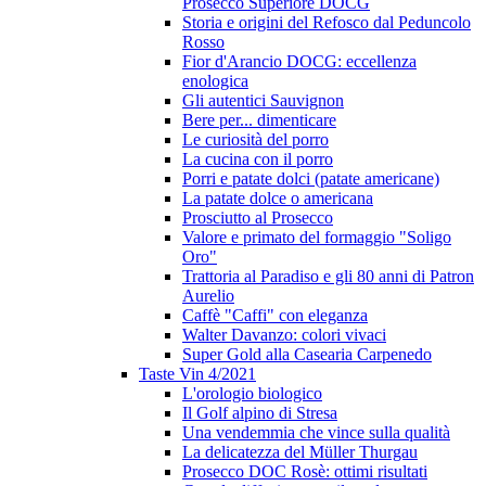
Prosecco Superiore DOCG
Storia e origini del Refosco dal Peduncolo
Rosso
Fior d'Arancio DOCG: eccellenza
enologica
Gli autentici Sauvignon
Bere per... dimenticare
Le curiosità del porro
La cucina con il porro
Porri e patate dolci (patate americane)
La patate dolce o americana
Prosciutto al Prosecco
Valore e primato del formaggio "Soligo
Oro"
Trattoria al Paradiso e gli 80 anni di Patron
Aurelio
Caffè "Caffi" con eleganza
Walter Davanzo: colori vivaci
Super Gold alla Casearia Carpenedo
Taste Vin 4/2021
L'orologio biologico
Il Golf alpino di Stresa
Una vendemmia che vince sulla qualità
La delicatezza del Müller Thurgau
Prosecco DOC Rosè: ottimi risultati