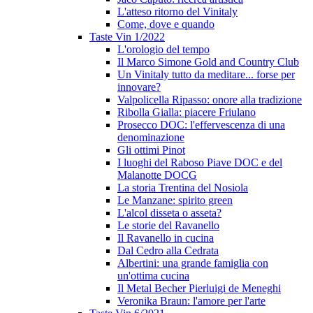
L'atteso ritorno del Vinitaly
Come, dove e quando
Taste Vin 1/2022
L'orologio del tempo
Il Marco Simone Gold and Country Club
Un Vinitaly tutto da meditare... forse per
innovare?
Valpolicella Ripasso: onore alla tradizione
Ribolla Gialla: piacere Friulano
Prosecco DOC: l'effervescenza di una
denominazione
Gli ottimi Pinot
I luoghi del Raboso Piave DOC e del
Malanotte DOCG
La storia Trentina del Nosiola
Le Manzane: spirito green
L'alcol disseta o asseta?
Le storie del Ravanello
Il Ravanello in cucina
Dal Cedro alla Cedrata
Albertini: una grande famiglia con
un'ottima cucina
Il Metal Becher Pierluigi de Meneghi
Veronika Braun: l'amore per l'arte