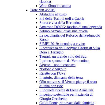
classico
Wine Shop in cantina
Taste Vin 4/2019
Abitudine al gusto
Prà delle Torri: il golf a Caorle
Storia e vita della Recantina
Amarone DOCG: fascino di una leggenda
Albino Armani: quasi una favola
Le peculiarità del Refosco dal Peduncolo
Rosso
SIMEI 2019: tecnologia e vino
L’eccellenza del Lacryma Christi di Villa
Dora a Terzigno
Taurasi: un grande vino del Sud
Il primo spumante da Vermentino
Agosto... non ti conosco
“Potona e Sugoli”
Ricette con l’Uva
Il tartufo: diamante della terra
Olio nuovo: se il Veneto piange il resto
d’Italia non ride
L’inquieta ricerca di Elena Armellini
Impegno sostenibile per l’azienda di
Giorgio Cecchetto
Ca’ di Ponte, rinnovata dalla famiglia