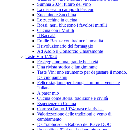
Summa 2024: futuro del vino
La discesa in campo di Pasteur
Zucchino e Zucchina
Le zucchine in cucina
Rossi, neri, blu: sono i favolosi mirtilli
Cucina con i Mirtilli
Il Baccalà
Emilie Bazus: con traduco l'umanità
Il rivoluzionario del formaggio
Ad Asolo il Consorzio Chiaramonte
Taste Vin 1/2024
Festeggiamo una grande bella età
Una rivista storica e lungimirante
Taste Vin: uno strumento per degustare il mondo.
Da cinquantanni
Felice stagione per l'enogastornomia veneta e
Italiana
A parer mio
Cucina come storia, tradizione e civiltà
Esperienze di Cucina
Correva l'anno 1974: nasce la rivista
Valorizzazione delle tradizioni e vento di
cambiamento
Da "rabbioso" a Raboso del Piave DOC
Prospettive 2024 per la denominazione: