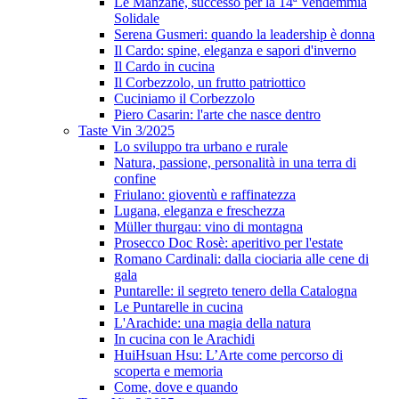
Le Manzane, successo per la 14ª Vendemmia
Solidale
Serena Gusmeri: quando la leadership è donna
Il Cardo: spine, eleganza e sapori d'inverno
Il Cardo in cucina
Il Corbezzolo, un frutto patriottico
Cuciniamo il Corbezzolo
Piero Casarin: l'arte che nasce dentro
Taste Vin 3/2025
Lo sviluppo tra urbano e rurale
Natura, passione, personalità in una terra di
confine
Friulano: gioventù e raffinatezza
Lugana, eleganza e freschezza
Müller thurgau: vino di montagna
Prosecco Doc Rosè: aperitivo per l'estate
Romano Cardinali: dalla ciociaria alle cene di
gala
Puntarelle: il segreto tenero della Catalogna
Le Puntarelle in cucina
L'Arachide: una magia della natura
In cucina con le Arachidi
HuiHsuan Hsu: L’Arte come percorso di
scoperta e memoria
Come, dove e quando