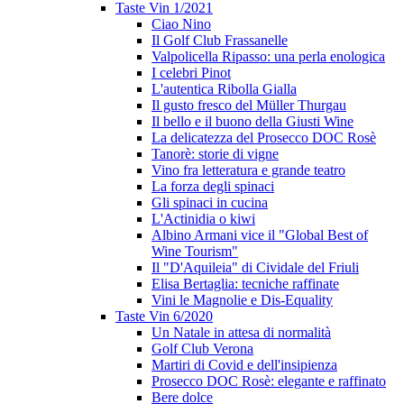
Taste Vin 1/2021
Ciao Nino
Il Golf Club Frassanelle
Valpolicella Ripasso: una perla enologica
I celebri Pinot
L'autentica Ribolla Gialla
Il gusto fresco del Müller Thurgau
Il bello e il buono della Giusti Wine
La delicatezza del Prosecco DOC Rosè
Tanorè: storie di vigne
Vino fra letteratura e grande teatro
La forza degli spinaci
Gli spinaci in cucina
L'Actinidia o kiwi
Albino Armani vice il "Global Best of
Wine Tourism"
Il "D'Aquileia" di Cividale del Friuli
Elisa Bertaglia: tecniche raffinate
Vini le Magnolie e Dis-Equality
Taste Vin 6/2020
Un Natale in attesa di normalità
Golf Club Verona
Martiri di Covid e dell'insipienza
Prosecco DOC Rosè: elegante e raffinato
Bere dolce