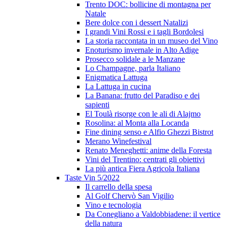
Trento DOC: bollicine di montagna per
Natale
Bere dolce con i dessert Natalizi
I grandi Vini Rossi e i tagli Bordolesi
La storia raccontata in un museo del Vino
Enoturismo invernale in Alto Adige
Prosecco solidale a le Manzane
Lo Champagne, parla Italiano
Enigmatica Lattuga
La Lattuga in cucina
La Banana: frutto del Paradiso e dei
sapienti
El Toulà risorge con le ali di Alajmo
Rosolina: al Monta alla Locanda
Fine dining senso e Alfio Ghezzi Bistrot
Merano Winefestival
Renato Meneghetti: anime della Foresta
Vini del Trentino: centrati gli obiettivi
La più antica Fiera Agricola Italiana
Taste Vin 5/2022
Il carrello della spesa
Al Golf Chervò San Vigilio
Vino e tecnologia
Da Conegliano a Valdobbiadene: il vertice
della natura