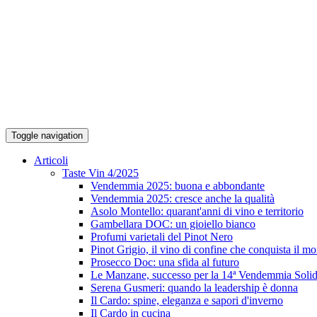
Toggle navigation
Articoli
Taste Vin 4/2025
Vendemmia 2025: buona e abbondante
Vendemmia 2025: cresce anche la qualità
Asolo Montello: quarant'anni di vino e territorio
Gambellara DOC: un gioiello bianco
Profumi varietali del Pinot Nero
Pinot Grigio, il vino di confine che conquista il m
Prosecco Doc: una sfida al futuro
Le Manzane, successo per la 14ª Vendemmia Solid
Serena Gusmeri: quando la leadership è donna
Il Cardo: spine, eleganza e sapori d'inverno
Il Cardo in cucina