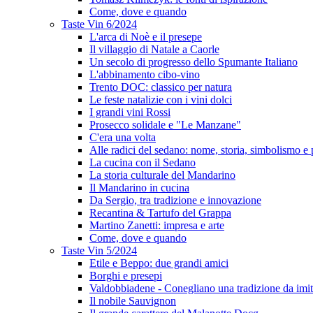
Come, dove e quando
Taste Vin 6/2024
L'arca di Noè e il presepe
Il villaggio di Natale a Caorle
Un secolo di progresso dello Spumante Italiano
L'abbinamento cibo-vino
Trento DOC: classico per natura
Le feste natalizie con i vini dolci
I grandi vini Rossi
Prosecco solidale e "Le Manzane"
C'era una volta
Alle radici del sedano: nome, storia, simbolismo e 
La cucina con il Sedano
La storia culturale del Mandarino
Il Mandarino in cucina
Da Sergio, tra tradizione e innovazione
Recantina & Tartufo del Grappa
Martino Zanetti: impresa e arte
Come, dove e quando
Taste Vin 5/2024
Etile e Beppo: due grandi amici
Borghi e presepi
Valdobbiadene - Conegliano una tradizione da imit
Il nobile Sauvignon