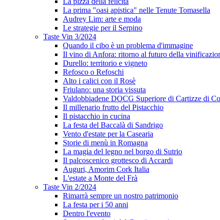
La pizza della felicità
La prima "oasi apistica" nelle Tenute Tomasella
Audrey Lim: arte e moda
Le strategie per il Serpino
Taste Vin 3/2024
Quando il cibo è un problema d'immagine
Il vino di Anfora: ritorno al futuro della vinificazio
Durello: territorio e vigneto
Refosco o Refoschi
Alto i calici con il Rosè
Friulano: una storia vissuta
Valdobbiadene DOCG Superiore di Cartizze di Co
Il millenario frutto del Pistacchio
Il pistacchio in cucina
La festa del Baccalà di Sandrigo
Vento d'estate per la Casearia
Storie di menù in Romagna
La magia del legno nel borgo di Sutrio
Il palcoscenico grottesco di Accardi
Auguri, Amorim Cork Italia
L'estate a Monte del Frà
Taste Vin 2/2024
Rimarrà sempre un nostro patrimonio
La festa per i 50 anni
Dentro l'evento