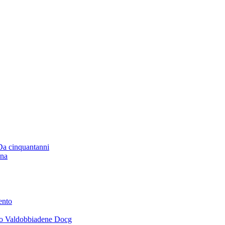
 Da cinquantanni
ana
ento
ano Valdobbiadene Docg