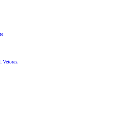
ne
l Vetoraz