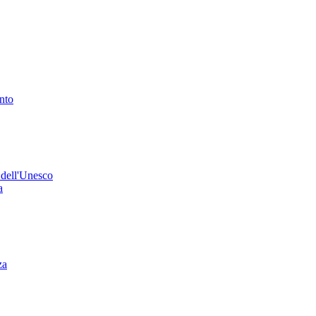
ento
 dell'Unesco
a
za