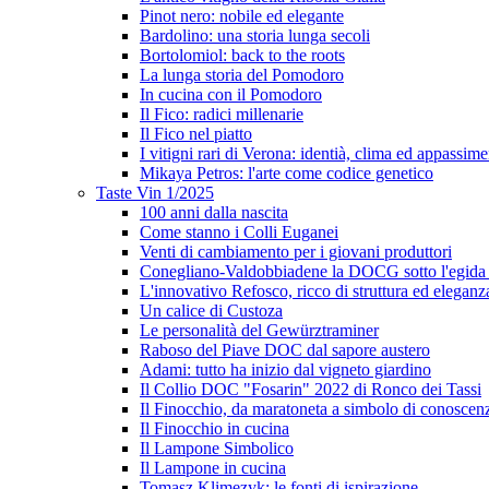
Pinot nero: nobile ed elegante
Bardolino: una storia lunga secoli
Bortolomiol: back to the roots
La lunga storia del Pomodoro
In cucina con il Pomodoro
Il Fico: radici millenarie
Il Fico nel piatto
I vitigni rari di Verona: identià, clima ed appassim
Mikaya Petros: l'arte come codice genetico
Taste Vin 1/2025
100 anni dalla nascita
Come stanno i Colli Euganei
Venti di cambiamento per i giovani produttori
Conegliano-Valdobbiadene la DOCG sotto l'egida
L'innovativo Refosco, ricco di struttura ed eleganz
Un calice di Custoza
Le personalità del Gewürztraminer
Raboso del Piave DOC dal sapore austero
Adami: tutto ha inizio dal vigneto giardino
Il Collio DOC "Fosarin" 2022 di Ronco dei Tassi
Il Finocchio, da maratoneta a simbolo di conoscen
Il Finocchio in cucina
Il Lampone Simbolico
Il Lampone in cucina
Tomasz Klimezyk: le fonti di ispirazione