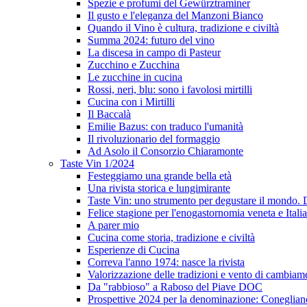
Spezie e profumi del Gewürztraminer
Il gusto e l'eleganza del Manzoni Bianco
Quando il Vino è cultura, tradizione e civiltà
Summa 2024: futuro del vino
La discesa in campo di Pasteur
Zucchino e Zucchina
Le zucchine in cucina
Rossi, neri, blu: sono i favolosi mirtilli
Cucina con i Mirtilli
Il Baccalà
Emilie Bazus: con traduco l'umanità
Il rivoluzionario del formaggio
Ad Asolo il Consorzio Chiaramonte
Taste Vin 1/2024
Festeggiamo una grande bella età
Una rivista storica e lungimirante
Taste Vin: uno strumento per degustare il mondo.
Felice stagione per l'enogastornomia veneta e Itali
A parer mio
Cucina come storia, tradizione e civiltà
Esperienze di Cucina
Correva l'anno 1974: nasce la rivista
Valorizzazione delle tradizioni e vento di cambiam
Da "rabbioso" a Raboso del Piave DOC
Prospettive 2024 per la denominazione: Conegli