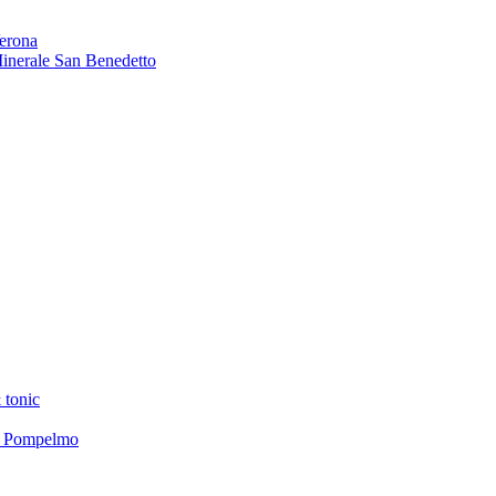
Verona
 Minerale San Benedetto
 tonic
el Pompelmo