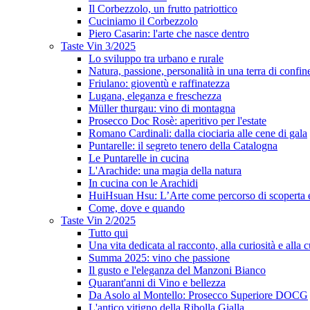
Il Corbezzolo, un frutto patriottico
Cuciniamo il Corbezzolo
Piero Casarin: l'arte che nasce dentro
Taste Vin 3/2025
Lo sviluppo tra urbano e rurale
Natura, passione, personalità in una terra di confin
Friulano: gioventù e raffinatezza
Lugana, eleganza e freschezza
Müller thurgau: vino di montagna
Prosecco Doc Rosè: aperitivo per l'estate
Romano Cardinali: dalla ciociaria alle cene di gala
Puntarelle: il segreto tenero della Catalogna
Le Puntarelle in cucina
L'Arachide: una magia della natura
In cucina con le Arachidi
HuiHsuan Hsu: L’Arte come percorso di scoperta
Come, dove e quando
Taste Vin 2/2025
Tutto qui
Una vita dedicata al racconto, alla curiosità e alla c
Summa 2025: vino che passione
Il gusto e l'eleganza del Manzoni Bianco
Quarant'anni di Vino e bellezza
Da Asolo al Montello: Prosecco Superiore DOCG
L'antico vitigno della Ribolla Gialla