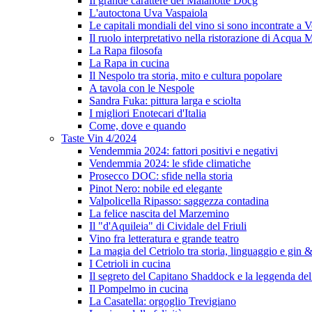
Il grande carattere del Malanotte Docg
L'autoctona Uva Vaspaiola
Le capitali mondiali del vino si sono incontrate a 
Il ruolo interpretativo nella ristorazione di Acqua
La Rapa filosofa
La Rapa in cucina
Il Nespolo tra storia, mito e cultura popolare
A tavola con le Nespole
Sandra Fuka: pittura larga e sciolta
I migliori Enotecari d'Italia
Come, dove e quando
Taste Vin 4/2024
Vendemmia 2024: fattori positivi e negativi
Vendemmia 2024: le sfide climatiche
Prosecco DOC: sfide nella storia
Pinot Nero: nobile ed elegante
Valpolicella Ripasso: saggezza contadina
La felice nascita del Marzemino
Il "d'Aquileia" di Cividale del Friuli
Vino fra letteratura e grande teatro
La magia del Cetriolo tra storia, linguaggio e gin &
I Cetrioli in cucina
Il segreto del Capitano Shaddock e la leggenda d
Il Pompelmo in cucina
La Casatella: orgoglio Trevigiano