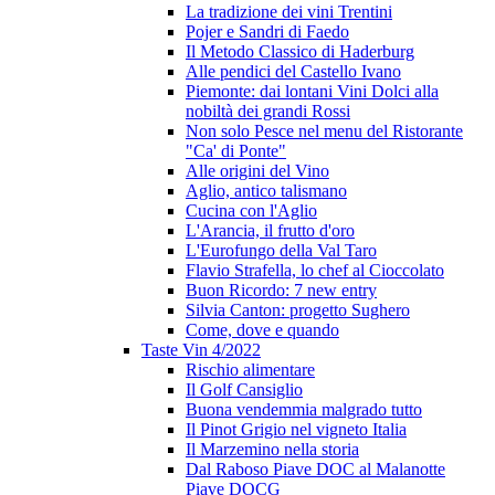
La tradizione dei vini Trentini
Pojer e Sandri di Faedo
Il Metodo Classico di Haderburg
Alle pendici del Castello Ivano
Piemonte: dai lontani Vini Dolci alla
nobiltà dei grandi Rossi
Non solo Pesce nel menu del Ristorante
"Ca' di Ponte"
Alle origini del Vino
Aglio, antico talismano
Cucina con l'Aglio
L'Arancia, il frutto d'oro
L'Eurofungo della Val Taro
Flavio Strafella, lo chef al Cioccolato
Buon Ricordo: 7 new entry
Silvia Canton: progetto Sughero
Come, dove e quando
Taste Vin 4/2022
Rischio alimentare
Il Golf Cansiglio
Buona vendemmia malgrado tutto
Il Pinot Grigio nel vigneto Italia
Il Marzemino nella storia
Dal Raboso Piave DOC al Malanotte
Piave DOCG