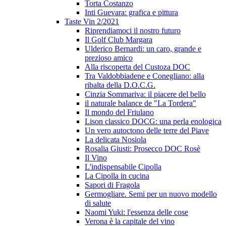
Torta Costanzo
Inti Guevara: grafica e pittura
Taste Vin 2/2021
Riprendiamoci il nostro futuro
Il Golf Club Margara
Ulderico Bernardi: un caro, grande e
prezioso amico
Alla riscoperta del Custoza DOC
Tra Valdobbiadene e Conegliano: alla
ribalta della D.O.C.G.
Cinzia Sommariva: il piacere del bello
il naturale balance de "La Tordera"
Il mondo del Friulano
Lison classico DOCG: una perla enologica
Un vero autoctono delle terre del Piave
La delicata Nosiola
Rosalia Giusti: Prosecco DOC Rosè
Il Vino
L'indispensabile Cipolla
La Cipolla in cucina
Sapori di Fragola
Germogliare. Semi per un nuovo modello
di salute
Naomi Yuki: l'essenza delle cose
Verona è la capitale del vino