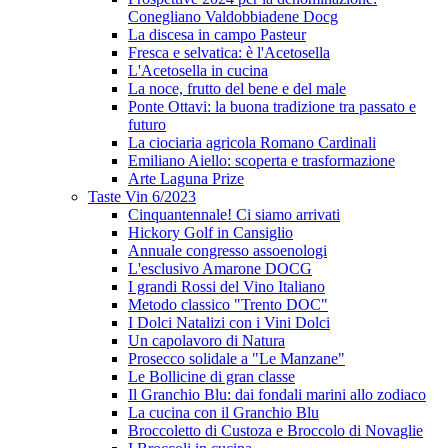
Conegliano Valdobbiadene Docg
La discesa in campo Pasteur
Fresca e selvatica: è l'Acetosella
L'Acetosella in cucina
La noce, frutto del bene e del male
Ponte Ottavi: la buona tradizione tra passato e
futuro
La ciociaria agricola Romano Cardinali
Emiliano Aiello: scoperta e trasformazione
Arte Laguna Prize
Taste Vin 6/2023
Cinquantennale! Ci siamo arrivati
Hickory Golf in Cansiglio
Annuale congresso assoenologi
L'esclusivo Amarone DOCG
I grandi Rossi del Vino Italiano
Metodo classico "Trento DOC"
I Dolci Natalizi con i Vini Dolci
Un capolavoro di Natura
Prosecco solidale a "Le Manzane"
Le Bollicine di gran classe
Il Granchio Blu: dai fondali marini allo zodiaco
La cucina con il Granchio Blu
Broccoletto di Custoza e Broccolo di Novaglie