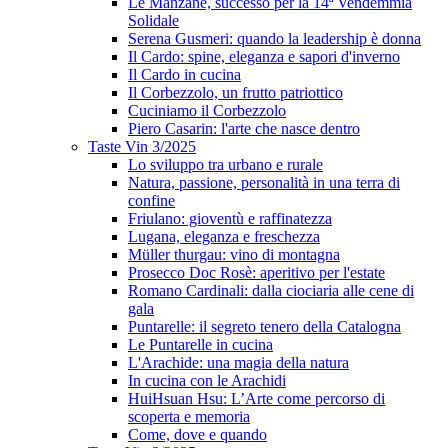
Le Manzane, successo per la 14ª Vendemmia
Solidale
Serena Gusmeri: quando la leadership è donna
Il Cardo: spine, eleganza e sapori d'inverno
Il Cardo in cucina
Il Corbezzolo, un frutto patriottico
Cuciniamo il Corbezzolo
Piero Casarin: l'arte che nasce dentro
Taste Vin 3/2025
Lo sviluppo tra urbano e rurale
Natura, passione, personalità in una terra di
confine
Friulano: gioventù e raffinatezza
Lugana, eleganza e freschezza
Müller thurgau: vino di montagna
Prosecco Doc Rosè: aperitivo per l'estate
Romano Cardinali: dalla ciociaria alle cene di
gala
Puntarelle: il segreto tenero della Catalogna
Le Puntarelle in cucina
L'Arachide: una magia della natura
In cucina con le Arachidi
HuiHsuan Hsu: L’Arte come percorso di
scoperta e memoria
Come, dove e quando