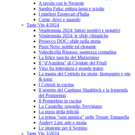
A tavola con le Nespole
Sandra Fuka: pittura larga e sciolta
I migliori Enotecari d'Italia
Come, dove e quando
Taste Vin 4/2024
Vendemmia 2024: fattori positivi e negativi
Vendemmia 2024: le sfide climatiche
Prosecco DOC: sfide nella storia
Pinot Nero: nobile ed elegante
Valpolicella Ripasso: saggezza contadina
La felice nascita del Marzemino
Il "d'Aquileia" di Cividale del Friuli
Vino fra letteratura e grande teatro
La magia del Cetriolo tra storia, linguaggio e gin
& tonic
I Cetrioli in cucina
Il segreto del Capitano Shaddock e la leggenda
del Pompelmo
Il Pompelmo in cucina
La Casatella: orgoglio Trevigiano
La pizza della felicità
La prima "oasi apistica" nelle Tenute Tomasella
Audrey Lim: arte e moda
Le strategie per il Serpino
Taste Vin 3/2024