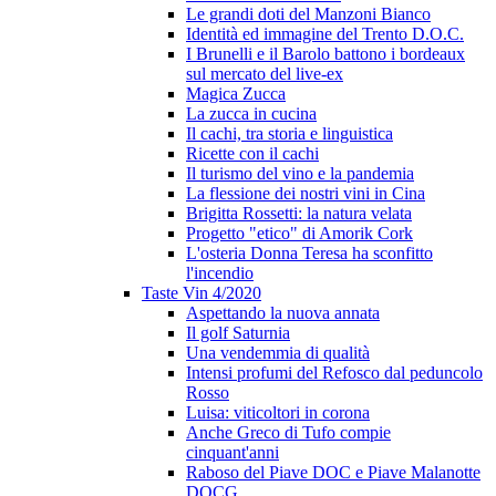
Le grandi doti del Manzoni Bianco
Identità ed immagine del Trento D.O.C.
I Brunelli e il Barolo battono i bordeaux
sul mercato del live-ex
Magica Zucca
La zucca in cucina
Il cachi, tra storia e linguistica
Ricette con il cachi
Il turismo del vino e la pandemia
La flessione dei nostri vini in Cina
Brigitta Rossetti: la natura velata
Progetto "etico" di Amorik Cork
L'osteria Donna Teresa ha sconfitto
l'incendio
Taste Vin 4/2020
Aspettando la nuova annata
Il golf Saturnia
Una vendemmia di qualità
Intensi profumi del Refosco dal peduncolo
Rosso
Luisa: viticoltori in corona
Anche Greco di Tufo compie
cinquant'anni
Raboso del Piave DOC e Piave Malanotte
DOCG