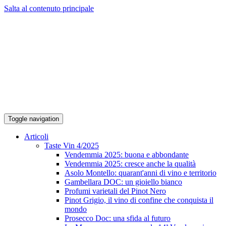
Salta al contenuto principale
Toggle navigation
Articoli
Taste Vin 4/2025
Vendemmia 2025: buona e abbondante
Vendemmia 2025: cresce anche la qualità
Asolo Montello: quarant'anni di vino e territorio
Gambellara DOC: un gioiello bianco
Profumi varietali del Pinot Nero
Pinot Grigio, il vino di confine che conquista il
mondo
Prosecco Doc: una sfida al futuro