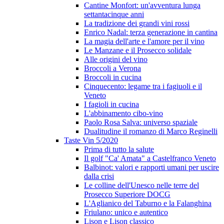
Cantine Monfort: un'avventura lunga
settantacinque anni
La tradizione dei grandi vini rossi
Enrico Nadal: terza generazione in cantina
La magia dell'arte e l'amore per il vino
Le Manzane e il Prosecco solidale
Alle origini del vino
Broccoli a Verona
Broccoli in cucina
Cinquecento: legame tra i fagiuoli e il
Veneto
I fagioli in cucina
L'abbinamento cibo-vino
Paolo Rosa Salva: universo spaziale
Dualitudine il romanzo di Marco Reginelli
Taste Vin 5/2020
Prima di tutto la salute
Il golf "Ca' Amata" a Castelfranco Veneto
Balbinot: valori e rapporti umani per uscire
dalla crisi
Le colline dell'Unesco nelle terre del
Prosecco Superiore DOCG
L'Aglianico del Taburno e la Falanghina
Friulano: unico e autentico
Lison e Lison classico