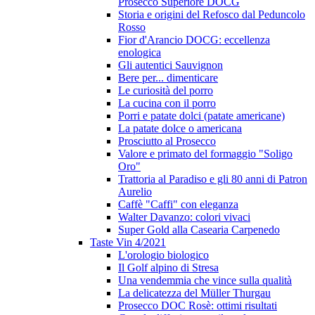
Prosecco Superiore DOCG
Storia e origini del Refosco dal Peduncolo
Rosso
Fior d'Arancio DOCG: eccellenza
enologica
Gli autentici Sauvignon
Bere per... dimenticare
Le curiosità del porro
La cucina con il porro
Porri e patate dolci (patate americane)
La patate dolce o americana
Prosciutto al Prosecco
Valore e primato del formaggio "Soligo
Oro"
Trattoria al Paradiso e gli 80 anni di Patron
Aurelio
Caffè "Caffi" con eleganza
Walter Davanzo: colori vivaci
Super Gold alla Casearia Carpenedo
Taste Vin 4/2021
L'orologio biologico
Il Golf alpino di Stresa
Una vendemmia che vince sulla qualità
La delicatezza del Müller Thurgau
Prosecco DOC Rosè: ottimi risultati