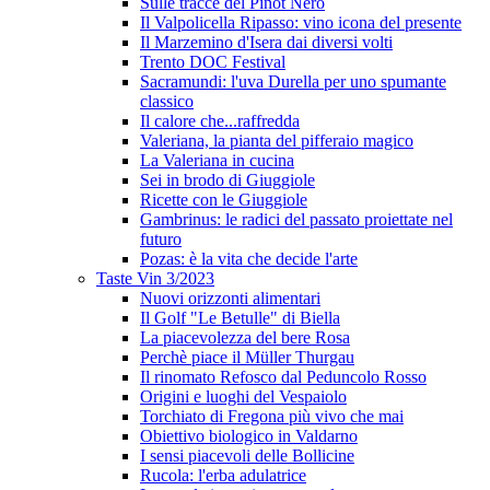
Sulle tracce del Pinot Nero
Il Valpolicella Ripasso: vino icona del presente
Il Marzemino d'Isera dai diversi volti
Trento DOC Festival
Sacramundi: l'uva Durella per uno spumante
classico
Il calore che...raffredda
Valeriana, la pianta del pifferaio magico
La Valeriana in cucina
Sei in brodo di Giuggiole
Ricette con le Giuggiole
Gambrinus: le radici del passato proiettate nel
futuro
Pozas: è la vita che decide l'arte
Taste Vin 3/2023
Nuovi orizzonti alimentari
Il Golf "Le Betulle" di Biella
La piacevolezza del bere Rosa
Perchè piace il Müller Thurgau
Il rinomato Refosco dal Peduncolo Rosso
Origini e luoghi del Vespaiolo
Torchiato di Fregona più vivo che mai
Obiettivo biologico in Valdarno
I sensi piacevoli delle Bollicine
Rucola: l'erba adulatrice