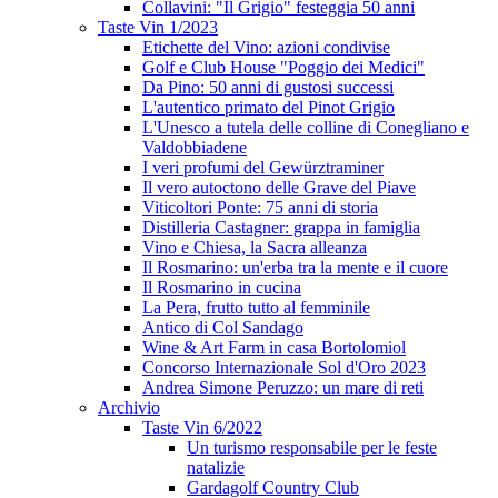
Collavini: "Il Grigio" festeggia 50 anni
Taste Vin 1/2023
Etichette del Vino: azioni condivise
Golf e Club House "Poggio dei Medici"
Da Pino: 50 anni di gustosi successi
L'autentico primato del Pinot Grigio
L'Unesco a tutela delle colline di Conegliano e
Valdobbiadene
I veri profumi del Gewürztraminer
Il vero autoctono delle Grave del Piave
Viticoltori Ponte: 75 anni di storia
Distilleria Castagner: grappa in famiglia
Vino e Chiesa, la Sacra alleanza
Il Rosmarino: un'erba tra la mente e il cuore
Il Rosmarino in cucina
La Pera, frutto tutto al femminile
Antico di Col Sandago
Wine & Art Farm in casa Bortolomiol
Concorso Internazionale Sol d'Oro 2023
Andrea Simone Peruzzo: un mare di reti
Archivio
Taste Vin 6/2022
Un turismo responsabile per le feste
natalizie
Gardagolf Country Club