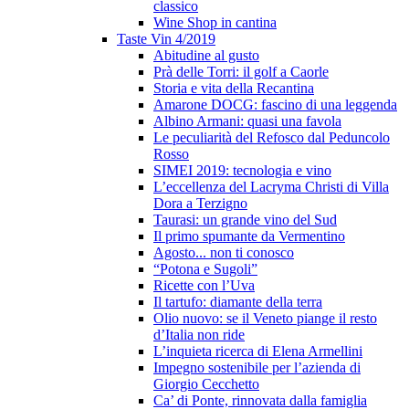
classico
Wine Shop in cantina
Taste Vin 4/2019
Abitudine al gusto
Prà delle Torri: il golf a Caorle
Storia e vita della Recantina
Amarone DOCG: fascino di una leggenda
Albino Armani: quasi una favola
Le peculiarità del Refosco dal Peduncolo
Rosso
SIMEI 2019: tecnologia e vino
L’eccellenza del Lacryma Christi di Villa
Dora a Terzigno
Taurasi: un grande vino del Sud
Il primo spumante da Vermentino
Agosto... non ti conosco
“Potona e Sugoli”
Ricette con l’Uva
Il tartufo: diamante della terra
Olio nuovo: se il Veneto piange il resto
d’Italia non ride
L’inquieta ricerca di Elena Armellini
Impegno sostenibile per l’azienda di
Giorgio Cecchetto
Ca’ di Ponte, rinnovata dalla famiglia