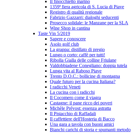
Il finocchietto marino
1359ª fiera agricola di S. Lucia di Piave
Registro di qualità regionale
Fabrizio Gazzarri: dialoghi seducenti
Prosecco solidale: le Manzane per la SLA
Wine Shop in cantina
Taste Vin 5/2019
Sapere e conoscere
Asolo golf club
La grappa: distillato di pregio
Lungo o corto: caffè per tutti!
Ribolla Gialla delle colline Friulane
Valdobbiadene Conegliano: doppia tutela
Lunga vita al Raboso Piave
Trento D.O.C.: bollicine di montagna
Quale futuro per la cucina Italiana?
I radicchi Veneti
La cucina con i radicchi
Il Cocomero come il viagra
Castagne: il pane ricco dei poveri
Michèle Prévost: essenza astratta
Il Pistacchio di Raffadali
Il caffettiere dell'Hosteria di Bacco
Una gara a tavola con buoni amici
Bianchi carichi di storia e spumanti metodo