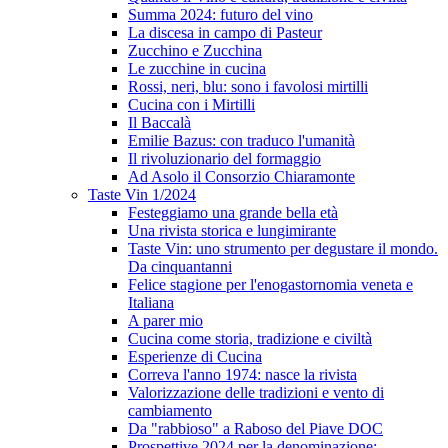
Summa 2024: futuro del vino
La discesa in campo di Pasteur
Zucchino e Zucchina
Le zucchine in cucina
Rossi, neri, blu: sono i favolosi mirtilli
Cucina con i Mirtilli
Il Baccalà
Emilie Bazus: con traduco l'umanità
Il rivoluzionario del formaggio
Ad Asolo il Consorzio Chiaramonte
Taste Vin 1/2024
Festeggiamo una grande bella età
Una rivista storica e lungimirante
Taste Vin: uno strumento per degustare il mondo.
Da cinquantanni
Felice stagione per l'enogastornomia veneta e
Italiana
A parer mio
Cucina come storia, tradizione e civiltà
Esperienze di Cucina
Correva l'anno 1974: nasce la rivista
Valorizzazione delle tradizioni e vento di
cambiamento
Da "rabbioso" a Raboso del Piave DOC
Prospettive 2024 per la denominazione: