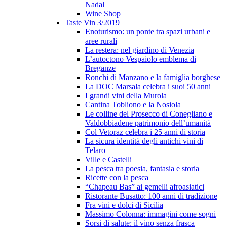
Nadal
Wine Shop
Taste Vin 3/2019
Enoturismo: un ponte tra spazi urbani e
aree rurali
La restera: nel giardino di Venezia
L’autoctono Vespaiolo emblema di
Breganze
Ronchi di Manzano e la famiglia borghese
La DOC Marsala celebra i suoi 50 anni
I grandi vini della Murola
Cantina Tobliono e la Nosiola
Le colline del Prosecco di Conegliano e
Valdobbiadene patrimonio dell’umanità
Col Vetoraz celebra i 25 anni di storia
La sicura identità degli antichi vini di
Telaro
Ville e Castelli
La pesca tra poesia, fantasia e storia
Ricette con la pesca
“Chapeau Bas” ai gemelli afroasiatici
Ristorante Busatto: 100 anni di tradizione
Fra vini e dolci di Sicilia
Massimo Colonna: immagini come sogni
Sorsi di salute: il vino senza frasca