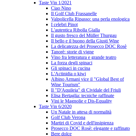
Taste Vin 1/2021
Ciao Nino
Il Golf Club Frassanelle
Valpolicella Ripasso: una perla enologica
I celebri Pinot
L'autentica Ribolla Gialla
Il gusto fresco del Müller Thurgau
Il bello e il buono della Giusti Wine
La delicatezza del Prosecco DOC Rosè
Tanorè: storie di vigne
Vino fra letteratura e grande teatro
La forza degli spinaci
Gli spinaci in cucina
L'Actinidia o kiwi
Albino Armani vice il "Global Best of
Wine Tourism"
Il "D'Aquileia" di Cividale del Friuli
Elisa Bertaglia: tecniche raffinate
Vini le Magnolie e Dis-Equality
Taste Vin 6/2020
Un Natale in attesa di normalità
Golf Club Verona
Martiri di Covid e dell'insipienza
Prosecco DOC Rosè: elegante e raffinato
Bere dolce