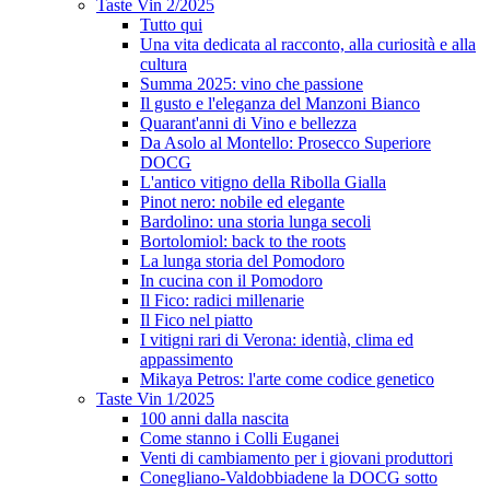
Taste Vin 2/2025
Tutto qui
Una vita dedicata al racconto, alla curiosità e alla
cultura
Summa 2025: vino che passione
Il gusto e l'eleganza del Manzoni Bianco
Quarant'anni di Vino e bellezza
Da Asolo al Montello: Prosecco Superiore
DOCG
L'antico vitigno della Ribolla Gialla
Pinot nero: nobile ed elegante
Bardolino: una storia lunga secoli
Bortolomiol: back to the roots
La lunga storia del Pomodoro
In cucina con il Pomodoro
Il Fico: radici millenarie
Il Fico nel piatto
I vitigni rari di Verona: identià, clima ed
appassimento
Mikaya Petros: l'arte come codice genetico
Taste Vin 1/2025
100 anni dalla nascita
Come stanno i Colli Euganei
Venti di cambiamento per i giovani produttori
Conegliano-Valdobbiadene la DOCG sotto