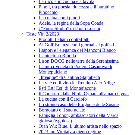
La rucola in cucina e a tavola
Pinoli, tra poesia, dolcezza e il burattino
Pinocchio
La cucina con i pinoli
Adele, la regina della Sopa Coada
i "Fuori Studio" di Paolo Loschi
Taste Vin 2/2023
Prodotti Italiani contraffatti
Al Golf Brianza con i giornalisti golfisti
I sapori e l'eleganza del Manzoni Bianco
L'autoctona Ribolla
Lison DOCG nelle terre della Serenissima
L'anima Veneta di Podere Casanova di
Montepulciano
"Imagine" di Cantina Stajmbech
La vite ed il vino in Trentino Alto Adige
Est! Est! Est! di Montefiacone
Il Carciofo, dalla Ninfa Cynara all'amaro Cynar
La cucina con il Carciofo
Lo strano caso delle Prugne e delle Susine
Borgotaro e il suo gelato
Famiglia Tonon, ambasciatori della Marca
gioiosa (e golosa)
Qian Wu: Blue. L'ultimo artista nello spazio
2023: un Vinitaly a pieno regime