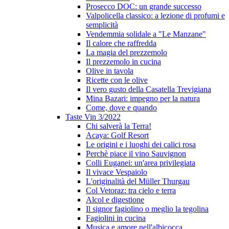
Prosecco DOC: un grande successo
Valpolicella classico: a lezione di profumi e
semplicità
Vendemmia solidale a "Le Manzane"
Il calore che raffredda
La magia del prezzemolo
Il prezzemolo in cucina
Olive in tavola
Ricette con le olive
Il vero gusto della Casatella Trevigiana
Mina Bazari: impegno per la natura
Come, dove e quando
Taste Vin 3/2022
Chi salverà la Terra!
Acaya: Golf Resort
Le origini e i luoghi dei calici rosa
Perchè piace il vino Sauvignon
Colli Euganei: un'area privilegiata
Il vivace Vespaiolo
L'originalità del Müller Thurgau
Col Vetoraz: tra cielo e terra
Alcol e digestione
Il signor fagiolino o meglio la tegolina
Fagiolini in cucina
Musica e amore nell'albicocca