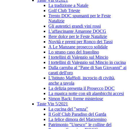
Taste Vin 6/2021
La tradizione a Natale
Golf Club Trieste
Trento DOC spumanti per le Feste
Natalizie
Gli autentici grandi vini rossi
L'affascinante Amarone DOCG
Bere dolce per le Feste Natalizie
Novità e premi per Ronco dei Tassi
A Le Manzane prosecco solidale
Lo strano caso del fragolino
I tortellini di Valeggio sul Mincio
I tortellini di Valeggio sul Mincio in cucina
Dalla carruba al "Pane di San Giovanni" ai
carati dell'oro
L'Istituto Maffioli, incrocio di civiltà,
anche a tavola
La delizia presenta il Prosecco DOC
La magica notte con gli alambicchi accesi
Simon Back: forme misteriose
Taste Vin 5/2021
La cucina del "senza"
Il Golf Club Paradiso del Garda
La felice dimora del Marzemino
Patrimonio "Unesco" le colline del