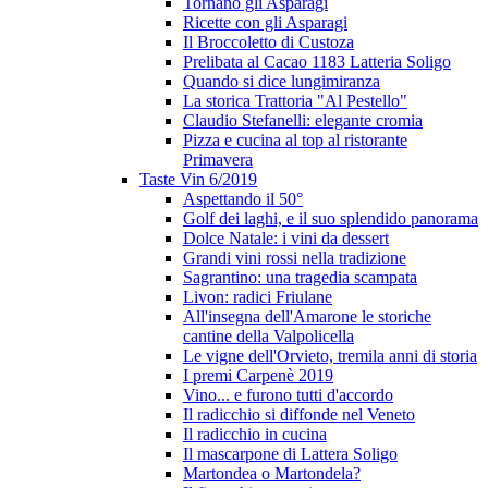
Tornano gli Asparagi
Ricette con gli Asparagi
Il Broccoletto di Custoza
Prelibata al Cacao 1183 Latteria Soligo
Quando si dice lungimiranza
La storica Trattoria "Al Pestello"
Claudio Stefanelli: elegante cromia
Pizza e cucina al top al ristorante
Primavera
Taste Vin 6/2019
Aspettando il 50°
Golf dei laghi, e il suo splendido panorama
Dolce Natale: i vini da dessert
Grandi vini rossi nella tradizione
Sagrantino: una tragedia scampata
Livon: radici Friulane
All'insegna dell'Amarone le storiche
cantine della Valpolicella
Le vigne dell'Orvieto, tremila anni di storia
I premi Carpenè 2019
Vino... e furono tutti d'accordo
Il radicchio si diffonde nel Veneto
Il radicchio in cucina
Il mascarpone di Lattera Soligo
Martondea o Martondela?