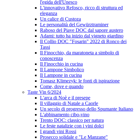
l'egida dell'Unesco
L'innovativo Refosco, ricco di struttura ed
eleganza
Un calice di Custoza
Le personalità del Gewürztraminer
Raboso del Piave DOC dal sapore austero
Adami: tutto ha inizio dal vigneto giardino
Il Collio DOC "Fosarin" 2022 di Ronco dei
Tassi
Il Finocchio, da maratoneta a simbolo di
conoscenza
Il Finocchio in cucina
Il Lampone Simbolico
Il Lampone in cucina
Tomasz Klimezyk: le fonti di ispirazione
Come, dove e quando
Taste Vin 6/2024
L'arca di Noè e il presepe
Il villaggio di Natale a Caorle
Un secolo di progresso dello Spumante Italiano
L'abbinamento cibo-vino
Trento DOC: classico per natura
Le feste natalizie con i vini dolci
I grandi vini Rossi
Prosecco solidale e "Le Manzane"