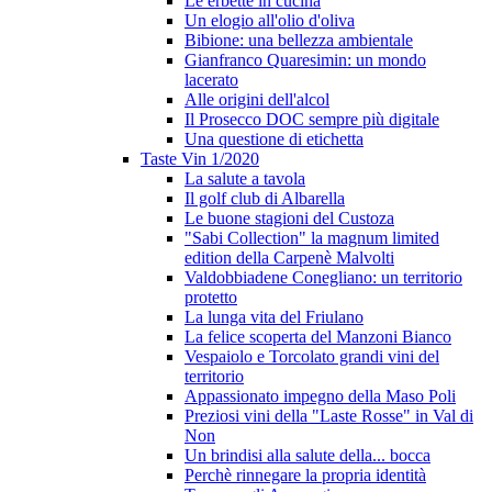
Le erbette in cucina
Un elogio all'olio d'oliva
Bibione: una bellezza ambientale
Gianfranco Quaresimin: un mondo
lacerato
Alle origini dell'alcol
Il Prosecco DOC sempre più digitale
Una questione di etichetta
Taste Vin 1/2020
La salute a tavola
Il golf club di Albarella
Le buone stagioni del Custoza
"Sabi Collection" la magnum limited
edition della Carpenè Malvolti
Valdobbiadene Conegliano: un territorio
protetto
La lunga vita del Friulano
La felice scoperta del Manzoni Bianco
Vespaiolo e Torcolato grandi vini del
territorio
Appassionato impegno della Maso Poli
Preziosi vini della "Laste Rosse" in Val di
Non
Un brindisi alla salute della... bocca
Perchè rinnegare la propria identità