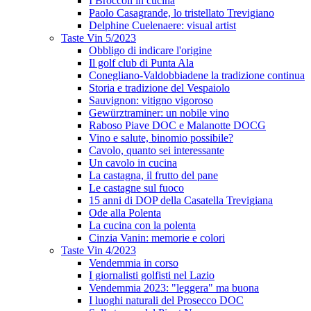
I Broccoli in cucina
Paolo Casagrande, lo tristellato Trevigiano
Delphine Cuelenaere: visual artist
Taste Vin 5/2023
Obbligo di indicare l'origine
Il golf club di Punta Ala
Conegliano-Valdobbiadene la tradizione continua
Storia e tradizione del Vespaiolo
Sauvignon: vitigno vigoroso
Gewürztraminer: un nobile vino
Raboso Piave DOC e Malanotte DOCG
Vino e salute, binomio possibile?
Cavolo, quanto sei interessante
Un cavolo in cucina
La castagna, il frutto del pane
Le castagne sul fuoco
15 anni di DOP della Casatella Trevigiana
Ode alla Polenta
La cucina con la polenta
Cinzia Vanin: memorie e colori
Taste Vin 4/2023
Vendemmia in corso
I giornalisti golfisti nel Lazio
Vendemmia 2023: "leggera" ma buona
I luoghi naturali del Prosecco DOC