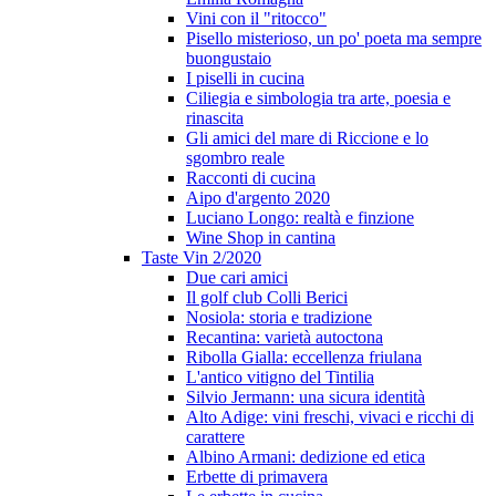
Vini con il "ritocco"
Pisello misterioso, un po' poeta ma sempre
buongustaio
I piselli in cucina
Ciliegia e simbologia tra arte, poesia e
rinascita
Gli amici del mare di Riccione e lo
sgombro reale
Racconti di cucina
Aipo d'argento 2020
Luciano Longo: realtà e finzione
Wine Shop in cantina
Taste Vin 2/2020
Due cari amici
Il golf club Colli Berici
Nosiola: storia e tradizione
Recantina: varietà autoctona
Ribolla Gialla: eccellenza friulana
L'antico vitigno del Tintilia
Silvio Jermann: una sicura identità
Alto Adige: vini freschi, vivaci e ricchi di
carattere
Albino Armani: dedizione ed etica
Erbette di primavera