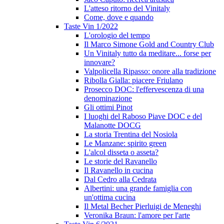
L'atteso ritorno del Vinitaly
Come, dove e quando
Taste Vin 1/2022
L'orologio del tempo
Il Marco Simone Gold and Country Club
Un Vinitaly tutto da meditare... forse per
innovare?
Valpolicella Ripasso: onore alla tradizione
Ribolla Gialla: piacere Friulano
Prosecco DOC: l'effervescenza di una
denominazione
Gli ottimi Pinot
I luoghi del Raboso Piave DOC e del
Malanotte DOCG
La storia Trentina del Nosiola
Le Manzane: spirito green
L'alcol disseta o asseta?
Le storie del Ravanello
Il Ravanello in cucina
Dal Cedro alla Cedrata
Albertini: una grande famiglia con
un'ottima cucina
Il Metal Becher Pierluigi de Meneghi
Veronika Braun: l'amore per l'arte