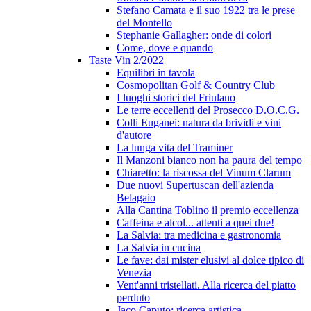
Stefano Camata e il suo 1922 tra le prese
del Montello
Stephanie Gallagher: onde di colori
Come, dove e quando
Taste Vin 2/2022
Equilibri in tavola
Cosmopolitan Golf & Country Club
I luoghi storici del Friulano
Le terre eccellenti del Prosecco D.O.C.G.
Colli Euganei: natura da brividi e vini
d'autore
La lunga vita del Traminer
Il Manzoni bianco non ha paura del tempo
Chiaretto: la riscossa del Vinum Clarum
Due nuovi Supertuscan dell'azienda
Belagaio
Alla Cantina Toblino il premio eccellenza
Caffeina e alcol... attenti a quei due!
La Salvia: tra medicina e gastronomia
La Salvia in cucina
Le fave: dai mister elusivi al dolce tipico di
Venezia
Vent'anni tristellati. Alla ricerca del piatto
perduto
Jaco Caputo: ricerca artistica