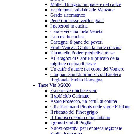
Müller Thurgau: un piacere nel calice
Vendemmia solidale alle Manzane
Grado alcometrico
Peperoni: rossi, verdi e gialli
I peperoni in cucina
Cara e vecchia mela Veneta
La mela in cucina
Castagne: il pane dei poveri
Friuli Venezia Giulia: la nuova cucina
Emanuelle Potier: predictive muse
Ai Bragozi di Caorle il primato della
migliore cucina di pesce
Un caffè d'autore nel cuore del Vomero
Cinquant'anni di brindisi con Enoteca
Regionale Emilia Romagna
Taste Vin 3/2020
Esperienze uniche e vere
Il golf club Carimate
Asolo Prosecco, un "cru" di collina
Gli affascinanti Pinots nelle vigne Friulane
Il riscatto del Pinot grigio
Il Taurasi celebra i cinquantanni
I grandi vini di Puglia
Nuovi obiettivi per l'enoteca regionale
Emilia Romagna