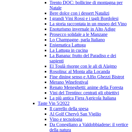
Trento DOC: bollicine di montagna per
Natale
Bere dolce con i dessert Natalizi
I grandi Vini Rossi e i tagli Bordolesi
La storia raccontata in un museo del Vino
Enoturismo invernale in Alto Adige
Prosecco solidale a le Manzane
Lo Champagne, parla Italiano
Enigmatica Lattuga
La Lattuga in cucina
La Banana: frutto del Paradiso e dei
sapienti
El Toulà risorge con le ali di Alajmo
Rosolina: al Monta alla Locanda
Fine dining senso e Alfio Ghezzi Bistrot
Merano Winefestival
Renato Meneghetti: anime della Foresta
Vini del Trentino: centrati gli obiettivi
La più antica Fiera Agricola Italiana
Taste Vin 5/2022
Il carrello della spesa
Al Golf Chervò San Vigilio
Vino e tecnologia
Da Conegliano a Valdobbiadene: il vertice
della natura