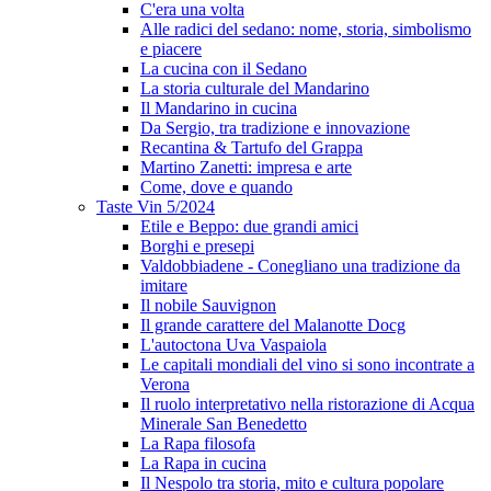
C'era una volta
Alle radici del sedano: nome, storia, simbolismo
e piacere
La cucina con il Sedano
La storia culturale del Mandarino
Il Mandarino in cucina
Da Sergio, tra tradizione e innovazione
Recantina & Tartufo del Grappa
Martino Zanetti: impresa e arte
Come, dove e quando
Taste Vin 5/2024
Etile e Beppo: due grandi amici
Borghi e presepi
Valdobbiadene - Conegliano una tradizione da
imitare
Il nobile Sauvignon
Il grande carattere del Malanotte Docg
L'autoctona Uva Vaspaiola
Le capitali mondiali del vino si sono incontrate a
Verona
Il ruolo interpretativo nella ristorazione di Acqua
Minerale San Benedetto
La Rapa filosofa
La Rapa in cucina
Il Nespolo tra storia, mito e cultura popolare