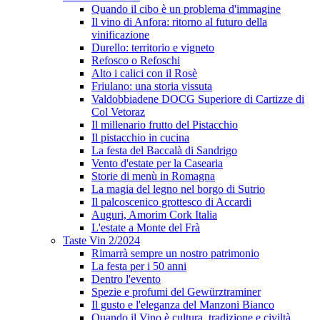
Quando il cibo è un problema d'immagine
Il vino di Anfora: ritorno al futuro della
vinificazione
Durello: territorio e vigneto
Refosco o Refoschi
Alto i calici con il Rosè
Friulano: una storia vissuta
Valdobbiadene DOCG Superiore di Cartizze di
Col Vetoraz
Il millenario frutto del Pistacchio
Il pistacchio in cucina
La festa del Baccalà di Sandrigo
Vento d'estate per la Casearia
Storie di menù in Romagna
La magia del legno nel borgo di Sutrio
Il palcoscenico grottesco di Accardi
Auguri, Amorim Cork Italia
L'estate a Monte del Frà
Taste Vin 2/2024
Rimarrà sempre un nostro patrimonio
La festa per i 50 anni
Dentro l'evento
Spezie e profumi del Gewürztraminer
Il gusto e l'eleganza del Manzoni Bianco
Quando il Vino è cultura, tradizione e civiltà