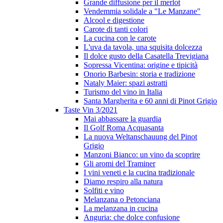
Grande diffusione per il merlot
Vendemmia solidale a "Le Manzane"
Alcool e digestione
Carote di tanti colori
La cucina con le carote
L'uva da tavola, una squisita dolcezza
Il dolce gusto della Casatella Trevigiana
Sopressa Vicentina: origine e tipicità
Onorio Barbesin: storia e tradizione
Nataly Maier: spazi astratti
Turismo del vino in Italia
Santa Margherita e 60 anni di Pinot Grigio
Taste Vin 3/2021
Mai abbassare la guardia
Il Golf Roma Acquasanta
La nuova Weltanschauung del Pinot
Grigio
Manzoni Bianco: un vino da scoprire
Gli aromi del Traminer
I vini veneti e la cucina tradizionale
Diamo respiro alla natura
Solfiti e vino
Melanzana o Petonciana
La melanzana in cucina
Anguria: che dolce confusione