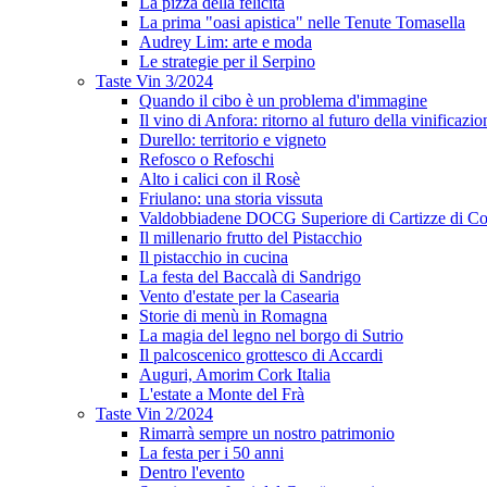
La pizza della felicità
La prima "oasi apistica" nelle Tenute Tomasella
Audrey Lim: arte e moda
Le strategie per il Serpino
Taste Vin 3/2024
Quando il cibo è un problema d'immagine
Il vino di Anfora: ritorno al futuro della vinificazio
Durello: territorio e vigneto
Refosco o Refoschi
Alto i calici con il Rosè
Friulano: una storia vissuta
Valdobbiadene DOCG Superiore di Cartizze di Co
Il millenario frutto del Pistacchio
Il pistacchio in cucina
La festa del Baccalà di Sandrigo
Vento d'estate per la Casearia
Storie di menù in Romagna
La magia del legno nel borgo di Sutrio
Il palcoscenico grottesco di Accardi
Auguri, Amorim Cork Italia
L'estate a Monte del Frà
Taste Vin 2/2024
Rimarrà sempre un nostro patrimonio
La festa per i 50 anni
Dentro l'evento