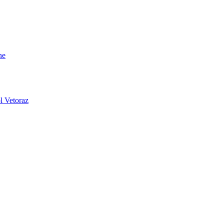
ne
l Vetoraz