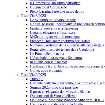
Il Corbezzolo, un frutto patriottico
Cuciniamo il Corbezzolo
Piero Casarin: l'arte che nasce dentro
Taste Vin 3/2025
Lo sviluppo tra urbano e rurale
Natura, passione, personalità in una terra di confin
Friulano: gioventù e raffinatezza
Lugana, eleganza e freschezza
Müller thurgau: vino di montagna
Prosecco Doc Rosè: aperitivo per l'estate
Romano Cardinali: dalla ciociaria alle cene di gala
Puntarelle: il segreto tenero della Catalogna
Le Puntarelle in cucina
L'Arachide: una magia della natura
In cucina con le Arachidi
HuiHsuan Hsu: L’Arte come percorso di scoperta
Come, dove e quando
Taste Vin 2/2025
Tutto qui
Una vita dedicata al racconto, alla curiosità e alla c
Summa 2025: vino che passione
Il gusto e l'eleganza del Manzoni Bianco
Quarant'anni di Vino e bellezza
Da Asolo al Montello: Prosecco Superiore DOCG
L'antico vitigno della Ribolla Gialla