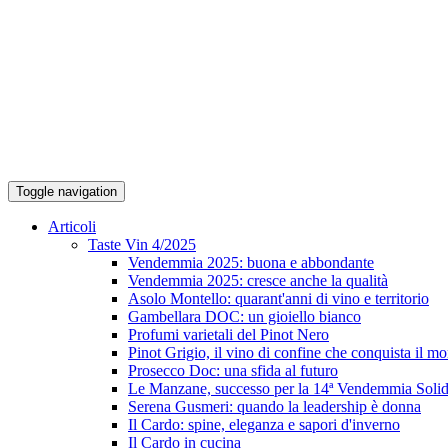
Toggle navigation
Articoli
Taste Vin 4/2025
Vendemmia 2025: buona e abbondante
Vendemmia 2025: cresce anche la qualità
Asolo Montello: quarant'anni di vino e territorio
Gambellara DOC: un gioiello bianco
Profumi varietali del Pinot Nero
Pinot Grigio, il vino di confine che conquista il m
Prosecco Doc: una sfida al futuro
Le Manzane, successo per la 14ª Vendemmia Solid
Serena Gusmeri: quando la leadership è donna
Il Cardo: spine, eleganza e sapori d'inverno
Il Cardo in cucina