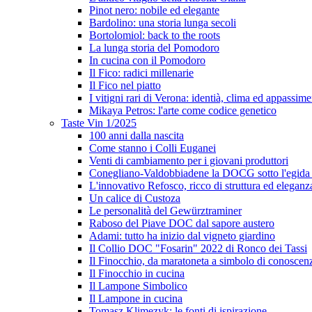
Pinot nero: nobile ed elegante
Bardolino: una storia lunga secoli
Bortolomiol: back to the roots
La lunga storia del Pomodoro
In cucina con il Pomodoro
Il Fico: radici millenarie
Il Fico nel piatto
I vitigni rari di Verona: identià, clima ed appassim
Mikaya Petros: l'arte come codice genetico
Taste Vin 1/2025
100 anni dalla nascita
Come stanno i Colli Euganei
Venti di cambiamento per i giovani produttori
Conegliano-Valdobbiadene la DOCG sotto l'egida
L'innovativo Refosco, ricco di struttura ed eleganz
Un calice di Custoza
Le personalità del Gewürztraminer
Raboso del Piave DOC dal sapore austero
Adami: tutto ha inizio dal vigneto giardino
Il Collio DOC "Fosarin" 2022 di Ronco dei Tassi
Il Finocchio, da maratoneta a simbolo di conoscen
Il Finocchio in cucina
Il Lampone Simbolico
Il Lampone in cucina
Tomasz Klimezyk: le fonti di ispirazione