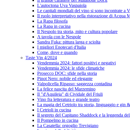
Il grande carattere del Malanotte Docg
L'autoctona Uva Vaspaiola
Le capitali mondiali del vino si sono incontrate a 
Il ruolo interpretativo nella ristorazione di Acqua
La Rapa filosofa
La Rapa in cucina
Il Nespolo tra storia, mito e cultura popolare
A tavola con le Nespole
Sandra Fuka: pittura larga e sciolta
I migliori Enotecari d'Italia
Come, dove e quando
Taste Vin 4/2024
Vendemmia 2024: fattori positivi e negativi
Vendemmia 2024: le sfide climatiche
Prosecco DOC: sfide nella storia
Pinot Nero: nobile ed elegante
Valpolicella Ripasso: saggezza contadina
La felice nascita del Marzemino
Il "d'Aquileia" di Cividale del Friuli
Vino fra letteratura e grande teatro
La magia del Cetriolo tra storia, linguaggio e gin &
I Cetrioli in cucina
Il segreto del Capitano Shaddock e la leggenda d
Il Pompelmo in cucina
La Casatella: orgoglio Trevigiano