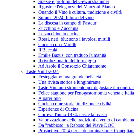
Spezie e profumi del Gewürztraminer
Il gusto e l'eleganza del Manzoni Bianco
Quando il Vino è cultura, tradizione e civiltà
Summa 2024: futuro del vino
La discesa in campo di Pasteur
Zucchino e Zucchina
Le zucchine in cucina
Rossi, neri, blu: sono i favolosi mirtilli
Cucina con i Mirtilli
Il Baccalà
Emilie Bazus: con traduco l'umanità
Il rivoluzionario del formaggio
Ad Asolo il Consorzio Chiaramonte
Taste Vin 1/2024
Festeggiamo una grande bella età
Una rivista storica e lungimirante
Taste Vin: uno strumento per degustare il mondo.
Felice stagione per l'enogastornomia veneta e Itali
A parer mio
Cucina come storia, tradizione e civiltà
Esperienze di Cucina
Correva l'anno 1974: nasce la rivista
Valorizzazione delle tradizioni e vento di cambiam
Da "rabbioso" a Raboso del Piave DOC
Prospettive 2024 per la denominazione: Conegli