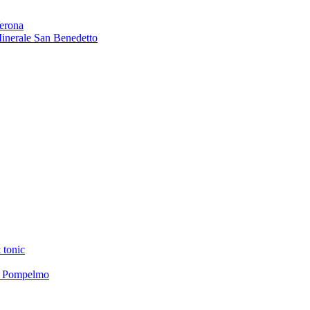
Verona
 Minerale San Benedetto
 tonic
el Pompelmo