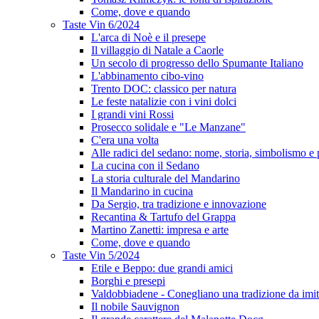
Come, dove e quando
Taste Vin 6/2024
L'arca di Noè e il presepe
Il villaggio di Natale a Caorle
Un secolo di progresso dello Spumante Italiano
L'abbinamento cibo-vino
Trento DOC: classico per natura
Le feste natalizie con i vini dolci
I grandi vini Rossi
Prosecco solidale e "Le Manzane"
C'era una volta
Alle radici del sedano: nome, storia, simbolismo e 
La cucina con il Sedano
La storia culturale del Mandarino
Il Mandarino in cucina
Da Sergio, tra tradizione e innovazione
Recantina & Tartufo del Grappa
Martino Zanetti: impresa e arte
Come, dove e quando
Taste Vin 5/2024
Etile e Beppo: due grandi amici
Borghi e presepi
Valdobbiadene - Conegliano una tradizione da imit
Il nobile Sauvignon