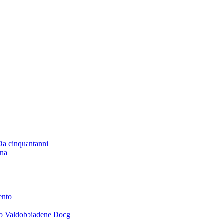
 Da cinquantanni
ana
ento
ano Valdobbiadene Docg