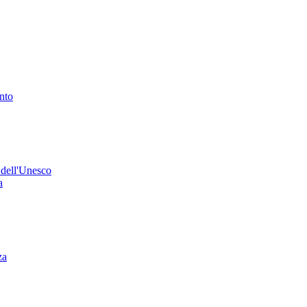
ento
 dell'Unesco
a
za