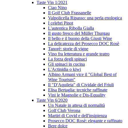
Taste Vin 1/2021
Ciao Nino
Il Golf Club Frassanelle
Valpolicella Ripasso: una perla enologica
I celebri Pinot
L'autentica Ribolla Gialla
Il gusto fresco del Müller Thurgau
Il bello e il buono della Giusti Wine
La delicatezza del Prosecco DOC Rosè
Tanorè: storie di vigne
Vino fra letteratura e grande teatro
La forza degli spinaci
Gli spinaci in cucina
L'Actinidia o kiwi
Albino Armani vice il "Global Best of
Wine Tourism"
Il "D'Aquileia" di Cividale del Friuli
Elisa Bertaglia: tecniche raffinate
Vini le Magnolie e Dis-Equality
Taste Vin 6/2020
Un Natale in attesa di normalità
Golf Club Verona
Martiri di Covid e dell'insipienza
Prosecco DOC Rosè: elegante e raffinato
Bere dolce