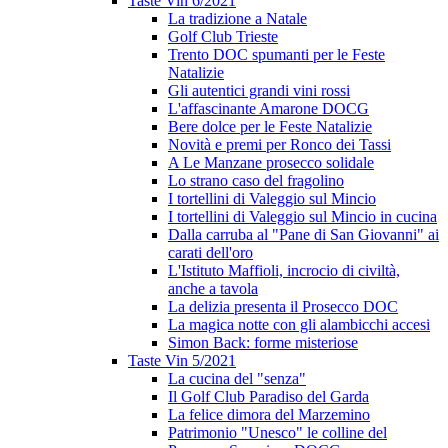
Taste Vin 6/2021
La tradizione a Natale
Golf Club Trieste
Trento DOC spumanti per le Feste
Natalizie
Gli autentici grandi vini rossi
L'affascinante Amarone DOCG
Bere dolce per le Feste Natalizie
Novità e premi per Ronco dei Tassi
A Le Manzane prosecco solidale
Lo strano caso del fragolino
I tortellini di Valeggio sul Mincio
I tortellini di Valeggio sul Mincio in cucina
Dalla carruba al "Pane di San Giovanni" ai
carati dell'oro
L'Istituto Maffioli, incrocio di civiltà,
anche a tavola
La delizia presenta il Prosecco DOC
La magica notte con gli alambicchi accesi
Simon Back: forme misteriose
Taste Vin 5/2021
La cucina del "senza"
Il Golf Club Paradiso del Garda
La felice dimora del Marzemino
Patrimonio "Unesco" le colline del