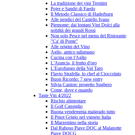
La tradizione dei vini Trentini
Pojer e Sandri di Faedo
Il Metodo Classico di Haderburg
Alle pendici del Castello Ivano
Piemonte: dai lontani Vini Dolci alla
nobiltà dei grandi Rossi
Non solo Pesce nel menu del Ristorante
"Ca' di Ponte"
Alle origini del Vino
Aglio, antico talismano
Cucina con l'Aglio
L'Arancia, il frutto d'oro
L'Eurofungo della Val Taro
Flavio Strafella, lo chef al Cioccolato
Buon Ricordo: 7 new entry
Silvia Canton: progetto Sughero
Come, dove e quando
Taste Vin 4/2022
Rischio alimentare
Il Golf Cansiglio
Buona vendemmia malgrado tutto
Il Pinot Grigio nel vigneto Italia
Il Marzemino nella storia
Dal Raboso Piave DOC al Malanotte
Piave DOCG