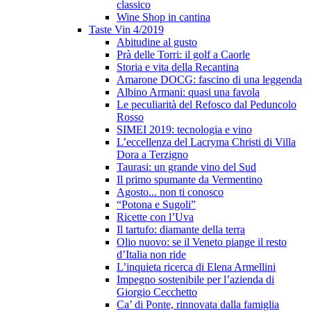
classico
Wine Shop in cantina
Taste Vin 4/2019
Abitudine al gusto
Prà delle Torri: il golf a Caorle
Storia e vita della Recantina
Amarone DOCG: fascino di una leggenda
Albino Armani: quasi una favola
Le peculiarità del Refosco dal Peduncolo
Rosso
SIMEI 2019: tecnologia e vino
L’eccellenza del Lacryma Christi di Villa
Dora a Terzigno
Taurasi: un grande vino del Sud
Il primo spumante da Vermentino
Agosto... non ti conosco
“Potona e Sugoli”
Ricette con l’Uva
Il tartufo: diamante della terra
Olio nuovo: se il Veneto piange il resto
d’Italia non ride
L’inquieta ricerca di Elena Armellini
Impegno sostenibile per l’azienda di
Giorgio Cecchetto
Ca’ di Ponte, rinnovata dalla famiglia