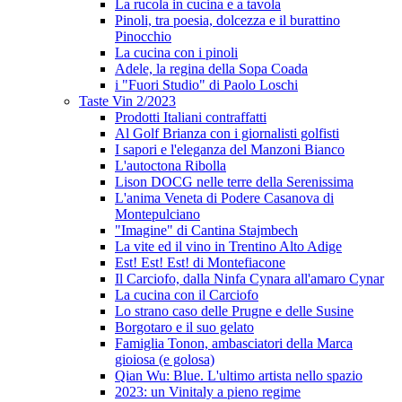
La rucola in cucina e a tavola
Pinoli, tra poesia, dolcezza e il burattino
Pinocchio
La cucina con i pinoli
Adele, la regina della Sopa Coada
i "Fuori Studio" di Paolo Loschi
Taste Vin 2/2023
Prodotti Italiani contraffatti
Al Golf Brianza con i giornalisti golfisti
I sapori e l'eleganza del Manzoni Bianco
L'autoctona Ribolla
Lison DOCG nelle terre della Serenissima
L'anima Veneta di Podere Casanova di
Montepulciano
"Imagine" di Cantina Stajmbech
La vite ed il vino in Trentino Alto Adige
Est! Est! Est! di Montefiacone
Il Carciofo, dalla Ninfa Cynara all'amaro Cynar
La cucina con il Carciofo
Lo strano caso delle Prugne e delle Susine
Borgotaro e il suo gelato
Famiglia Tonon, ambasciatori della Marca
gioiosa (e golosa)
Qian Wu: Blue. L'ultimo artista nello spazio
2023: un Vinitaly a pieno regime