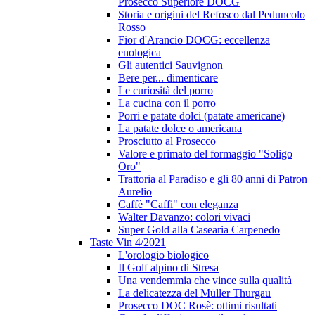
Prosecco Superiore DOCG
Storia e origini del Refosco dal Peduncolo
Rosso
Fior d'Arancio DOCG: eccellenza
enologica
Gli autentici Sauvignon
Bere per... dimenticare
Le curiosità del porro
La cucina con il porro
Porri e patate dolci (patate americane)
La patate dolce o americana
Prosciutto al Prosecco
Valore e primato del formaggio "Soligo
Oro"
Trattoria al Paradiso e gli 80 anni di Patron
Aurelio
Caffè "Caffi" con eleganza
Walter Davanzo: colori vivaci
Super Gold alla Casearia Carpenedo
Taste Vin 4/2021
L'orologio biologico
Il Golf alpino di Stresa
Una vendemmia che vince sulla qualità
La delicatezza del Müller Thurgau
Prosecco DOC Rosè: ottimi risultati