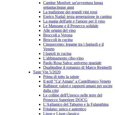
Cantine Monfort: un'avventura lunga
settantacinque anni
La tradizione dei grandi vini rossi
Enrico Nadal: terza generazione in cantina
La magia dell'arte e l'amore per il vino
Le Manzane e il Prosecco solidale
Alle origini del vino
Broccoli a Verona
Broccoli in cucina
Cinquecento: legame tra i fagiuoli e il
Veneto
I fagioli in cucina
L'abbinamento cibo-vino
Paolo Rosa Salva: universo spaziale
Dualitudine il romanzo di Marco Reginelli
Taste Vin 5/2020
Prima di tutto la salute
Il golf "Ca' Amata" a Castelfranco Veneto
Balbinot: valori e rapporti umani per uscire
dalla crisi
Le colline dell'Unesco nelle terre del
Prosecco Superiore DOCG
L'Aglianico del Taburno e la Falanghina
Friulano: unico e autentico
Lison e Lison classico