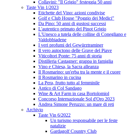
Collavini: "Il Grigio" festeggia 50 anni
Taste Vin 1/2023
Etichette del Vino: azioni condivise
Golf e Club House "Poggio dei Medici"
Da Pino: 50 anni di gustosi successi
L'autentico primato del Pinot Grigio
L'Unesco a tutela delle colline di Conegliano e
Valdobbiadene
I veri profumi del Gewürztraminer
Il vero autoctono delle Grave del Piave
Viticoltori Ponte: 75 anni di storia
Distilleria Castagner: grappa in famiglia
Vino e Chiesa, la Sacra alleanza
Il Rosmarino: un'erba tra la mente e il cuore
Il Rosmarino in cucina
La Pera, frutto tutto al femminile
Antico di Col Sandago
Wine & Art Farm in casa Bortolomiol
Concorso Internazionale Sol d'Oro 2023
Andrea Simone Peruzzo: un mare di reti
Archivio
Taste Vin 6/2022
Un turismo responsabile per le feste
natalizie
Gardagolf Country Club