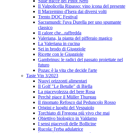
Sulle tracce del Pinot Nero
Il Valpolicella Ripasso: vino icona del presente
Il Marzemino d'Isera dai diversi volti
Trento DOC Festival
Sacramundi: l'uva Durella per uno spumante
classico
Il calore che...raffredda
Valeriana, la pianta del pifferaio magico
La Valeriana in cucina
Sei in brodo di Giuggiole
Ricette con le Giuggiole
Gambrinus: le radici del passato proiettate nel
futuro
Pozas: è la vita che decide l'arte
Taste Vin 3/2023
Nuovi orizzonti alimentari
Il Golf "Le Betulle" di Biella
La piacevolezza del bere Rosa
Perchè piace il Müller Thurgau
Il rinomato Refosco dal Peduncolo Rosso
Origini e luoghi del Vespaiolo
Torchiato di Fregona più vivo che mai
Obiettivo biologico in Valdarno
I sensi piacevoli delle Bollicine
Rucola: l'erba adulatrice