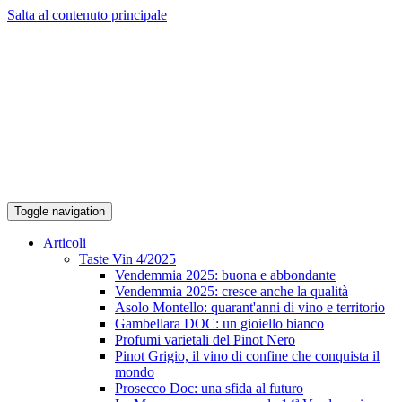
Salta al contenuto principale
Toggle navigation
Articoli
Taste Vin 4/2025
Vendemmia 2025: buona e abbondante
Vendemmia 2025: cresce anche la qualità
Asolo Montello: quarant'anni di vino e territorio
Gambellara DOC: un gioiello bianco
Profumi varietali del Pinot Nero
Pinot Grigio, il vino di confine che conquista il
mondo
Prosecco Doc: una sfida al futuro