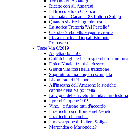
Tornano gli Asparagi
Ricette con gli Asparagi
Il Broccoletto di Custoza
Prelibata al Cacao 1183 Latteria Soligo
Quando si dice lungimiranza
La storica Trattoria "Al Pestello"
Claudio Stefanelli: elegante cromia
Pizza e cucina al top al ristorante
Primavera
Taste Vin 6/2019
Aspettando il 50°
Golf dei laghi, e il suo splendido panorama
Dolce Natale: i vini da dessert
Grandi vini rossi nella tradizione
Sagrantino: una tragedia scampata
Livon: radici Friulane
All'insegna dell'Amarone le storiche
cantine della Valpolicella
Le vigne dell'Orvieto, tremila anni di storia
I premi Carpenè 2019
Vino... e furono tutti d'accordo
Il radicchio si diffonde nel Veneto
Il radicchio in cucina
Il mascarpone di Lattera Soligo
Martondea o Martondela?