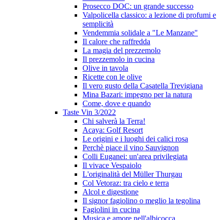
Prosecco DOC: un grande successo
Valpolicella classico: a lezione di profumi e
semplicità
Vendemmia solidale a "Le Manzane"
Il calore che raffredda
La magia del prezzemolo
Il prezzemolo in cucina
Olive in tavola
Ricette con le olive
Il vero gusto della Casatella Trevigiana
Mina Bazari: impegno per la natura
Come, dove e quando
Taste Vin 3/2022
Chi salverà la Terra!
Acaya: Golf Resort
Le origini e i luoghi dei calici rosa
Perchè piace il vino Sauvignon
Colli Euganei: un'area privilegiata
Il vivace Vespaiolo
L'originalità del Müller Thurgau
Col Vetoraz: tra cielo e terra
Alcol e digestione
Il signor fagiolino o meglio la tegolina
Fagiolini in cucina
Musica e amore nell'albicocca