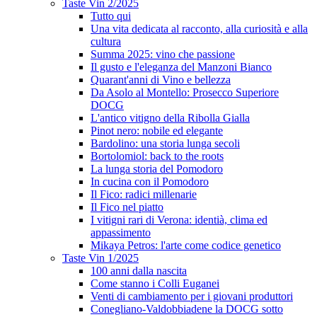
Taste Vin 2/2025
Tutto qui
Una vita dedicata al racconto, alla curiosità e alla
cultura
Summa 2025: vino che passione
Il gusto e l'eleganza del Manzoni Bianco
Quarant'anni di Vino e bellezza
Da Asolo al Montello: Prosecco Superiore
DOCG
L'antico vitigno della Ribolla Gialla
Pinot nero: nobile ed elegante
Bardolino: una storia lunga secoli
Bortolomiol: back to the roots
La lunga storia del Pomodoro
In cucina con il Pomodoro
Il Fico: radici millenarie
Il Fico nel piatto
I vitigni rari di Verona: identià, clima ed
appassimento
Mikaya Petros: l'arte come codice genetico
Taste Vin 1/2025
100 anni dalla nascita
Come stanno i Colli Euganei
Venti di cambiamento per i giovani produttori
Conegliano-Valdobbiadene la DOCG sotto