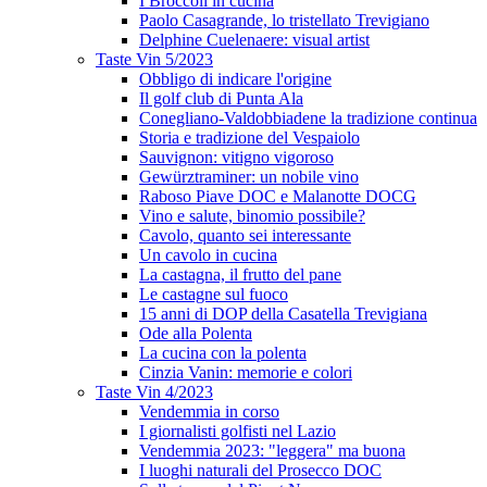
I Broccoli in cucina
Paolo Casagrande, lo tristellato Trevigiano
Delphine Cuelenaere: visual artist
Taste Vin 5/2023
Obbligo di indicare l'origine
Il golf club di Punta Ala
Conegliano-Valdobbiadene la tradizione continua
Storia e tradizione del Vespaiolo
Sauvignon: vitigno vigoroso
Gewürztraminer: un nobile vino
Raboso Piave DOC e Malanotte DOCG
Vino e salute, binomio possibile?
Cavolo, quanto sei interessante
Un cavolo in cucina
La castagna, il frutto del pane
Le castagne sul fuoco
15 anni di DOP della Casatella Trevigiana
Ode alla Polenta
La cucina con la polenta
Cinzia Vanin: memorie e colori
Taste Vin 4/2023
Vendemmia in corso
I giornalisti golfisti nel Lazio
Vendemmia 2023: "leggera" ma buona
I luoghi naturali del Prosecco DOC