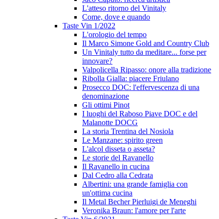
L'atteso ritorno del Vinitaly
Come, dove e quando
Taste Vin 1/2022
L'orologio del tempo
Il Marco Simone Gold and Country Club
Un Vinitaly tutto da meditare... forse per
innovare?
Valpolicella Ripasso: onore alla tradizione
Ribolla Gialla: piacere Friulano
Prosecco DOC: l'effervescenza di una
denominazione
Gli ottimi Pinot
I luoghi del Raboso Piave DOC e del
Malanotte DOCG
La storia Trentina del Nosiola
Le Manzane: spirito green
L'alcol disseta o asseta?
Le storie del Ravanello
Il Ravanello in cucina
Dal Cedro alla Cedrata
Albertini: una grande famiglia con
un'ottima cucina
Il Metal Becher Pierluigi de Meneghi
Veronika Braun: l'amore per l'arte