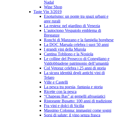
Nadal
Wine Shop
Taste Vin 3/2019
Enoturismo: un ponte tra spazi urbani e
aree rurali
La restera: nel giardino di Venezia
L’autoctono Vespaiolo emblema di
Breganze
Ronchi di Manzano e la famiglia borghese
La DOC Marsala celebra i suoi 50 anni
I grandi vini della Murola
Cantina Tobliono e la Nosiola
Le colline del Prosecco di Conegliano e
Valdobbiadene patrimonio dell’umanità
Col Vetoraz celebra i 25 anni di storia
La sicura identità degli antichi vini di
Telaro
Ville e Castelli
La pesca tra poesia, fantasia e storia
Ricette con la pesca
“Chapeau Bas” ai gemelli afroasiatici
Ristorante Busatto: 100 anni di tradizione
Fra vini e dolci di Sicilia
Massimo Colonna: immagini come sogni
Sorsi di salute: il vino senza frasca