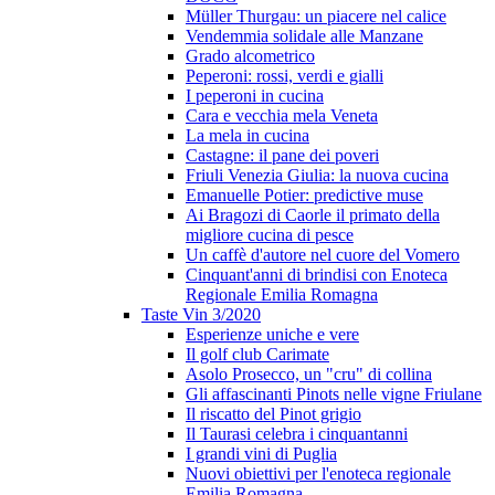
Müller Thurgau: un piacere nel calice
Vendemmia solidale alle Manzane
Grado alcometrico
Peperoni: rossi, verdi e gialli
I peperoni in cucina
Cara e vecchia mela Veneta
La mela in cucina
Castagne: il pane dei poveri
Friuli Venezia Giulia: la nuova cucina
Emanuelle Potier: predictive muse
Ai Bragozi di Caorle il primato della
migliore cucina di pesce
Un caffè d'autore nel cuore del Vomero
Cinquant'anni di brindisi con Enoteca
Regionale Emilia Romagna
Taste Vin 3/2020
Esperienze uniche e vere
Il golf club Carimate
Asolo Prosecco, un "cru" di collina
Gli affascinanti Pinots nelle vigne Friulane
Il riscatto del Pinot grigio
Il Taurasi celebra i cinquantanni
I grandi vini di Puglia
Nuovi obiettivi per l'enoteca regionale
Emilia Romagna