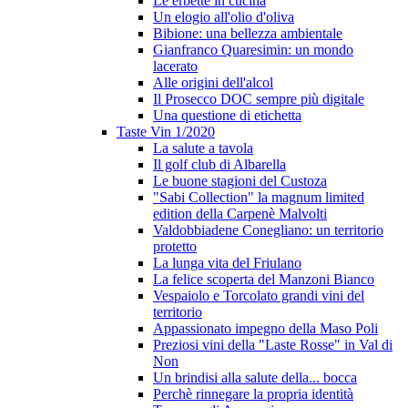
Le erbette in cucina
Un elogio all'olio d'oliva
Bibione: una bellezza ambientale
Gianfranco Quaresimin: un mondo
lacerato
Alle origini dell'alcol
Il Prosecco DOC sempre più digitale
Una questione di etichetta
Taste Vin 1/2020
La salute a tavola
Il golf club di Albarella
Le buone stagioni del Custoza
"Sabi Collection" la magnum limited
edition della Carpenè Malvolti
Valdobbiadene Conegliano: un territorio
protetto
La lunga vita del Friulano
La felice scoperta del Manzoni Bianco
Vespaiolo e Torcolato grandi vini del
territorio
Appassionato impegno della Maso Poli
Preziosi vini della "Laste Rosse" in Val di
Non
Un brindisi alla salute della... bocca
Perchè rinnegare la propria identità