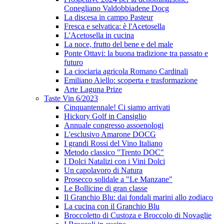
Conegliano Valdobbiadene Docg
La discesa in campo Pasteur
Fresca e selvatica: è l'Acetosella
L'Acetosella in cucina
La noce, frutto del bene e del male
Ponte Ottavi: la buona tradizione tra passato e
futuro
La ciociaria agricola Romano Cardinali
Emiliano Aiello: scoperta e trasformazione
Arte Laguna Prize
Taste Vin 6/2023
Cinquantennale! Ci siamo arrivati
Hickory Golf in Cansiglio
Annuale congresso assoenologi
L'esclusivo Amarone DOCG
I grandi Rossi del Vino Italiano
Metodo classico "Trento DOC"
I Dolci Natalizi con i Vini Dolci
Un capolavoro di Natura
Prosecco solidale a "Le Manzane"
Le Bollicine di gran classe
Il Granchio Blu: dai fondali marini allo zodiaco
La cucina con il Granchio Blu
Broccoletto di Custoza e Broccolo di Novaglie