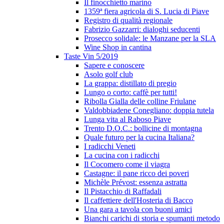
Il finocchietto marino
1359ª fiera agricola di S. Lucia di Piave
Registro di qualità regionale
Fabrizio Gazzarri: dialoghi seducenti
Prosecco solidale: le Manzane per la SLA
Wine Shop in cantina
Taste Vin 5/2019
Sapere e conoscere
Asolo golf club
La grappa: distillato di pregio
Lungo o corto: caffè per tutti!
Ribolla Gialla delle colline Friulane
Valdobbiadene Conegliano: doppia tutela
Lunga vita al Raboso Piave
Trento D.O.C.: bollicine di montagna
Quale futuro per la cucina Italiana?
I radicchi Veneti
La cucina con i radicchi
Il Cocomero come il viagra
Castagne: il pane ricco dei poveri
Michèle Prévost: essenza astratta
Il Pistacchio di Raffadali
Il caffettiere dell'Hosteria di Bacco
Una gara a tavola con buoni amici
Bianchi carichi di storia e spumanti metodo