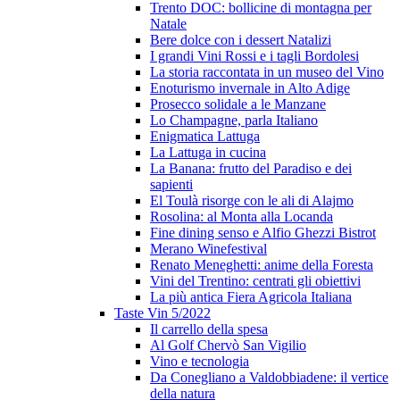
Trento DOC: bollicine di montagna per
Natale
Bere dolce con i dessert Natalizi
I grandi Vini Rossi e i tagli Bordolesi
La storia raccontata in un museo del Vino
Enoturismo invernale in Alto Adige
Prosecco solidale a le Manzane
Lo Champagne, parla Italiano
Enigmatica Lattuga
La Lattuga in cucina
La Banana: frutto del Paradiso e dei
sapienti
El Toulà risorge con le ali di Alajmo
Rosolina: al Monta alla Locanda
Fine dining senso e Alfio Ghezzi Bistrot
Merano Winefestival
Renato Meneghetti: anime della Foresta
Vini del Trentino: centrati gli obiettivi
La più antica Fiera Agricola Italiana
Taste Vin 5/2022
Il carrello della spesa
Al Golf Chervò San Vigilio
Vino e tecnologia
Da Conegliano a Valdobbiadene: il vertice
della natura