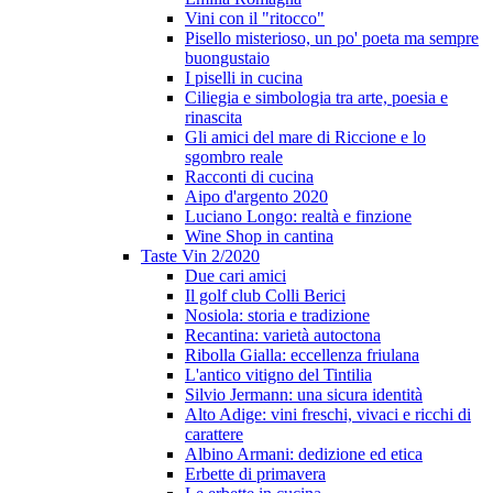
Vini con il "ritocco"
Pisello misterioso, un po' poeta ma sempre
buongustaio
I piselli in cucina
Ciliegia e simbologia tra arte, poesia e
rinascita
Gli amici del mare di Riccione e lo
sgombro reale
Racconti di cucina
Aipo d'argento 2020
Luciano Longo: realtà e finzione
Wine Shop in cantina
Taste Vin 2/2020
Due cari amici
Il golf club Colli Berici
Nosiola: storia e tradizione
Recantina: varietà autoctona
Ribolla Gialla: eccellenza friulana
L'antico vitigno del Tintilia
Silvio Jermann: una sicura identità
Alto Adige: vini freschi, vivaci e ricchi di
carattere
Albino Armani: dedizione ed etica
Erbette di primavera