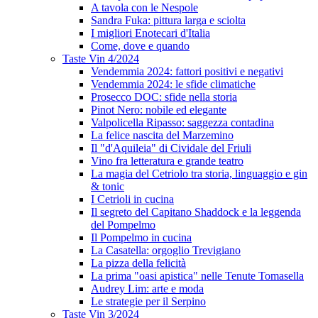
A tavola con le Nespole
Sandra Fuka: pittura larga e sciolta
I migliori Enotecari d'Italia
Come, dove e quando
Taste Vin 4/2024
Vendemmia 2024: fattori positivi e negativi
Vendemmia 2024: le sfide climatiche
Prosecco DOC: sfide nella storia
Pinot Nero: nobile ed elegante
Valpolicella Ripasso: saggezza contadina
La felice nascita del Marzemino
Il "d'Aquileia" di Cividale del Friuli
Vino fra letteratura e grande teatro
La magia del Cetriolo tra storia, linguaggio e gin
& tonic
I Cetrioli in cucina
Il segreto del Capitano Shaddock e la leggenda
del Pompelmo
Il Pompelmo in cucina
La Casatella: orgoglio Trevigiano
La pizza della felicità
La prima "oasi apistica" nelle Tenute Tomasella
Audrey Lim: arte e moda
Le strategie per il Serpino
Taste Vin 3/2024