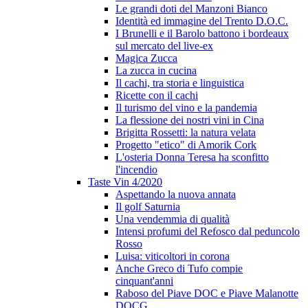
Le grandi doti del Manzoni Bianco
Identità ed immagine del Trento D.O.C.
I Brunelli e il Barolo battono i bordeaux
sul mercato del live-ex
Magica Zucca
La zucca in cucina
Il cachi, tra storia e linguistica
Ricette con il cachi
Il turismo del vino e la pandemia
La flessione dei nostri vini in Cina
Brigitta Rossetti: la natura velata
Progetto "etico" di Amorik Cork
L'osteria Donna Teresa ha sconfitto
l'incendio
Taste Vin 4/2020
Aspettando la nuova annata
Il golf Saturnia
Una vendemmia di qualità
Intensi profumi del Refosco dal peduncolo
Rosso
Luisa: viticoltori in corona
Anche Greco di Tufo compie
cinquant'anni
Raboso del Piave DOC e Piave Malanotte
DOCG