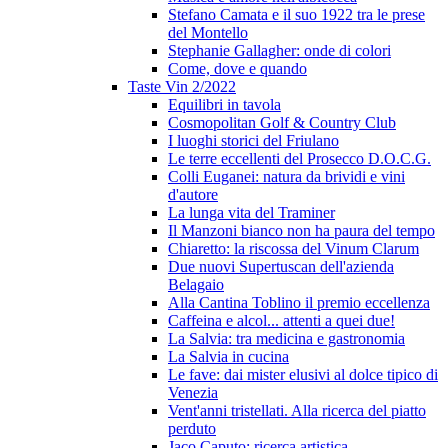
Stefano Camata e il suo 1922 tra le prese
del Montello
Stephanie Gallagher: onde di colori
Come, dove e quando
Taste Vin 2/2022
Equilibri in tavola
Cosmopolitan Golf & Country Club
I luoghi storici del Friulano
Le terre eccellenti del Prosecco D.O.C.G.
Colli Euganei: natura da brividi e vini
d'autore
La lunga vita del Traminer
Il Manzoni bianco non ha paura del tempo
Chiaretto: la riscossa del Vinum Clarum
Due nuovi Supertuscan dell'azienda
Belagaio
Alla Cantina Toblino il premio eccellenza
Caffeina e alcol... attenti a quei due!
La Salvia: tra medicina e gastronomia
La Salvia in cucina
Le fave: dai mister elusivi al dolce tipico di
Venezia
Vent'anni tristellati. Alla ricerca del piatto
perduto
Jaco Caputo: ricerca artistica