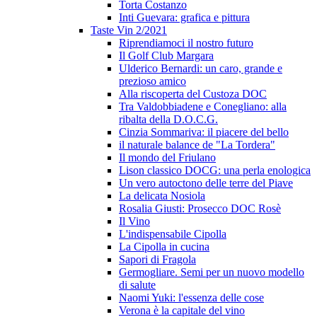
Torta Costanzo
Inti Guevara: grafica e pittura
Taste Vin 2/2021
Riprendiamoci il nostro futuro
Il Golf Club Margara
Ulderico Bernardi: un caro, grande e
prezioso amico
Alla riscoperta del Custoza DOC
Tra Valdobbiadene e Conegliano: alla
ribalta della D.O.C.G.
Cinzia Sommariva: il piacere del bello
il naturale balance de "La Tordera"
Il mondo del Friulano
Lison classico DOCG: una perla enologica
Un vero autoctono delle terre del Piave
La delicata Nosiola
Rosalia Giusti: Prosecco DOC Rosè
Il Vino
L'indispensabile Cipolla
La Cipolla in cucina
Sapori di Fragola
Germogliare. Semi per un nuovo modello
di salute
Naomi Yuki: l'essenza delle cose
Verona è la capitale del vino