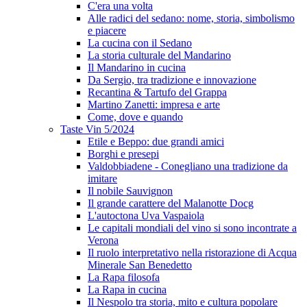
C'era una volta
Alle radici del sedano: nome, storia, simbolismo
e piacere
La cucina con il Sedano
La storia culturale del Mandarino
Il Mandarino in cucina
Da Sergio, tra tradizione e innovazione
Recantina & Tartufo del Grappa
Martino Zanetti: impresa e arte
Come, dove e quando
Taste Vin 5/2024
Etile e Beppo: due grandi amici
Borghi e presepi
Valdobbiadene - Conegliano una tradizione da
imitare
Il nobile Sauvignon
Il grande carattere del Malanotte Docg
L'autoctona Uva Vaspaiola
Le capitali mondiali del vino si sono incontrate a
Verona
Il ruolo interpretativo nella ristorazione di Acqua
Minerale San Benedetto
La Rapa filosofa
La Rapa in cucina
Il Nespolo tra storia, mito e cultura popolare