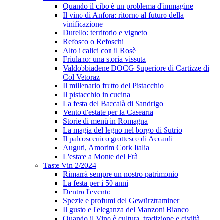
Quando il cibo è un problema d'immagine
Il vino di Anfora: ritorno al futuro della
vinificazione
Durello: territorio e vigneto
Refosco o Refoschi
Alto i calici con il Rosè
Friulano: una storia vissuta
Valdobbiadene DOCG Superiore di Cartizze di
Col Vetoraz
Il millenario frutto del Pistacchio
Il pistacchio in cucina
La festa del Baccalà di Sandrigo
Vento d'estate per la Casearia
Storie di menù in Romagna
La magia del legno nel borgo di Sutrio
Il palcoscenico grottesco di Accardi
Auguri, Amorim Cork Italia
L'estate a Monte del Frà
Taste Vin 2/2024
Rimarrà sempre un nostro patrimonio
La festa per i 50 anni
Dentro l'evento
Spezie e profumi del Gewürztraminer
Il gusto e l'eleganza del Manzoni Bianco
Quando il Vino è cultura, tradizione e civiltà