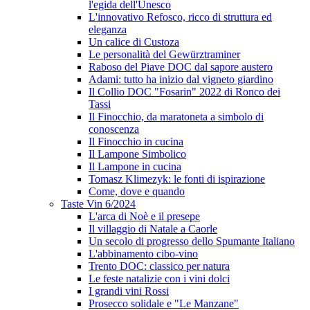
l'egida dell'Unesco
L'innovativo Refosco, ricco di struttura ed
eleganza
Un calice di Custoza
Le personalità del Gewürztraminer
Raboso del Piave DOC dal sapore austero
Adami: tutto ha inizio dal vigneto giardino
Il Collio DOC "Fosarin" 2022 di Ronco dei
Tassi
Il Finocchio, da maratoneta a simbolo di
conoscenza
Il Finocchio in cucina
Il Lampone Simbolico
Il Lampone in cucina
Tomasz Klimezyk: le fonti di ispirazione
Come, dove e quando
Taste Vin 6/2024
L'arca di Noè e il presepe
Il villaggio di Natale a Caorle
Un secolo di progresso dello Spumante Italiano
L'abbinamento cibo-vino
Trento DOC: classico per natura
Le feste natalizie con i vini dolci
I grandi vini Rossi
Prosecco solidale e "Le Manzane"