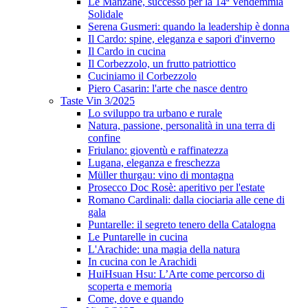
Le Manzane, successo per la 14ª Vendemmia
Solidale
Serena Gusmeri: quando la leadership è donna
Il Cardo: spine, eleganza e sapori d'inverno
Il Cardo in cucina
Il Corbezzolo, un frutto patriottico
Cuciniamo il Corbezzolo
Piero Casarin: l'arte che nasce dentro
Taste Vin 3/2025
Lo sviluppo tra urbano e rurale
Natura, passione, personalità in una terra di
confine
Friulano: gioventù e raffinatezza
Lugana, eleganza e freschezza
Müller thurgau: vino di montagna
Prosecco Doc Rosè: aperitivo per l'estate
Romano Cardinali: dalla ciociaria alle cene di
gala
Puntarelle: il segreto tenero della Catalogna
Le Puntarelle in cucina
L'Arachide: una magia della natura
In cucina con le Arachidi
HuiHsuan Hsu: L’Arte come percorso di
scoperta e memoria
Come, dove e quando