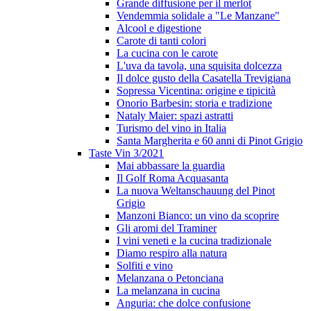
Grande diffusione per il merlot
Vendemmia solidale a "Le Manzane"
Alcool e digestione
Carote di tanti colori
La cucina con le carote
L'uva da tavola, una squisita dolcezza
Il dolce gusto della Casatella Trevigiana
Sopressa Vicentina: origine e tipicità
Onorio Barbesin: storia e tradizione
Nataly Maier: spazi astratti
Turismo del vino in Italia
Santa Margherita e 60 anni di Pinot Grigio
Taste Vin 3/2021
Mai abbassare la guardia
Il Golf Roma Acquasanta
La nuova Weltanschauung del Pinot
Grigio
Manzoni Bianco: un vino da scoprire
Gli aromi del Traminer
I vini veneti e la cucina tradizionale
Diamo respiro alla natura
Solfiti e vino
Melanzana o Petonciana
La melanzana in cucina
Anguria: che dolce confusione