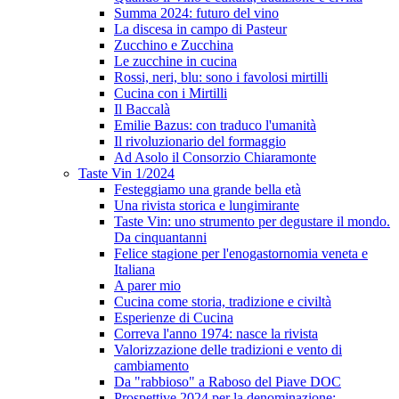
Summa 2024: futuro del vino
La discesa in campo di Pasteur
Zucchino e Zucchina
Le zucchine in cucina
Rossi, neri, blu: sono i favolosi mirtilli
Cucina con i Mirtilli
Il Baccalà
Emilie Bazus: con traduco l'umanità
Il rivoluzionario del formaggio
Ad Asolo il Consorzio Chiaramonte
Taste Vin 1/2024
Festeggiamo una grande bella età
Una rivista storica e lungimirante
Taste Vin: uno strumento per degustare il mondo.
Da cinquantanni
Felice stagione per l'enogastornomia veneta e
Italiana
A parer mio
Cucina come storia, tradizione e civiltà
Esperienze di Cucina
Correva l'anno 1974: nasce la rivista
Valorizzazione delle tradizioni e vento di
cambiamento
Da "rabbioso" a Raboso del Piave DOC
Prospettive 2024 per la denominazione: