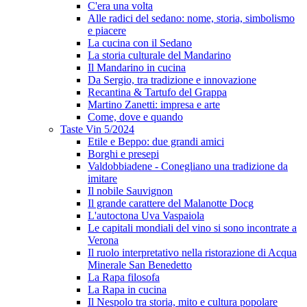
C'era una volta
Alle radici del sedano: nome, storia, simbolismo
e piacere
La cucina con il Sedano
La storia culturale del Mandarino
Il Mandarino in cucina
Da Sergio, tra tradizione e innovazione
Recantina & Tartufo del Grappa
Martino Zanetti: impresa e arte
Come, dove e quando
Taste Vin 5/2024
Etile e Beppo: due grandi amici
Borghi e presepi
Valdobbiadene - Conegliano una tradizione da
imitare
Il nobile Sauvignon
Il grande carattere del Malanotte Docg
L'autoctona Uva Vaspaiola
Le capitali mondiali del vino si sono incontrate a
Verona
Il ruolo interpretativo nella ristorazione di Acqua
Minerale San Benedetto
La Rapa filosofa
La Rapa in cucina
Il Nespolo tra storia, mito e cultura popolare