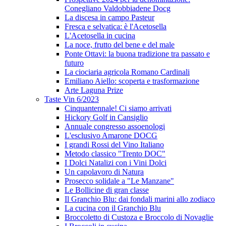
Conegliano Valdobbiadene Docg
La discesa in campo Pasteur
Fresca e selvatica: è l'Acetosella
L'Acetosella in cucina
La noce, frutto del bene e del male
Ponte Ottavi: la buona tradizione tra passato e
futuro
La ciociaria agricola Romano Cardinali
Emiliano Aiello: scoperta e trasformazione
Arte Laguna Prize
Taste Vin 6/2023
Cinquantennale! Ci siamo arrivati
Hickory Golf in Cansiglio
Annuale congresso assoenologi
L'esclusivo Amarone DOCG
I grandi Rossi del Vino Italiano
Metodo classico "Trento DOC"
I Dolci Natalizi con i Vini Dolci
Un capolavoro di Natura
Prosecco solidale a "Le Manzane"
Le Bollicine di gran classe
Il Granchio Blu: dai fondali marini allo zodiaco
La cucina con il Granchio Blu
Broccoletto di Custoza e Broccolo di Novaglie