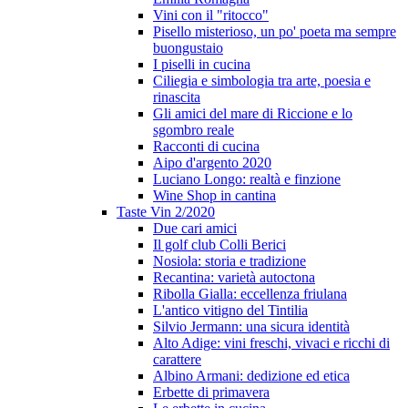
Vini con il "ritocco"
Pisello misterioso, un po' poeta ma sempre
buongustaio
I piselli in cucina
Ciliegia e simbologia tra arte, poesia e
rinascita
Gli amici del mare di Riccione e lo
sgombro reale
Racconti di cucina
Aipo d'argento 2020
Luciano Longo: realtà e finzione
Wine Shop in cantina
Taste Vin 2/2020
Due cari amici
Il golf club Colli Berici
Nosiola: storia e tradizione
Recantina: varietà autoctona
Ribolla Gialla: eccellenza friulana
L'antico vitigno del Tintilia
Silvio Jermann: una sicura identità
Alto Adige: vini freschi, vivaci e ricchi di
carattere
Albino Armani: dedizione ed etica
Erbette di primavera