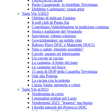
I Broccoli in cucina
Paolo Casagrande, lo tristellato Trevigiano
Delphine Cuelenaere: visual artist
Taste Vin 5/2023
Obbligo di indicare l'origine
Il golf club di Punta Ala
Conegliano-Valdobbiadene la tradizione continua
Storia e tradizione del Vespaiolo
Sauvignon: vitigno vigoroso
Gewürztraminer: un nobile vino
Raboso Piave DOC e Malanotte DOCG
Vino e salute, binomio possibile?
Cavolo, quanto sei interessante
Un cavolo in cucina
La castagna, il frutto del pane
Le castagne sul fuoco
15 anni di DOP della Casatella Trevigiana
Ode alla Polenta
La cucina con la polenta
Cinzia Vanin: memorie e colori
Taste Vin 4/2023
Vendemmia in corso
I giornalisti golfisti nel Lazio
Vendemmia 2023: "leggera" ma buona
I luoghi naturali del Prosecco DOC