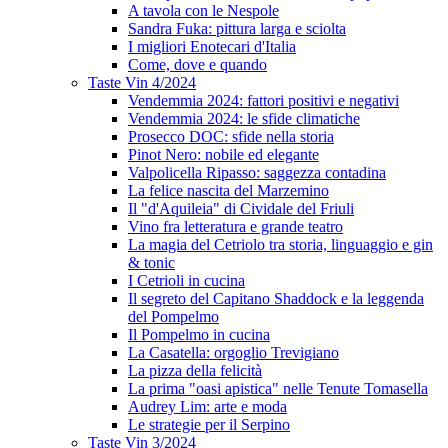
A tavola con le Nespole
Sandra Fuka: pittura larga e sciolta
I migliori Enotecari d'Italia
Come, dove e quando
Taste Vin 4/2024
Vendemmia 2024: fattori positivi e negativi
Vendemmia 2024: le sfide climatiche
Prosecco DOC: sfide nella storia
Pinot Nero: nobile ed elegante
Valpolicella Ripasso: saggezza contadina
La felice nascita del Marzemino
Il "d'Aquileia" di Cividale del Friuli
Vino fra letteratura e grande teatro
La magia del Cetriolo tra storia, linguaggio e gin
& tonic
I Cetrioli in cucina
Il segreto del Capitano Shaddock e la leggenda
del Pompelmo
Il Pompelmo in cucina
La Casatella: orgoglio Trevigiano
La pizza della felicità
La prima "oasi apistica" nelle Tenute Tomasella
Audrey Lim: arte e moda
Le strategie per il Serpino
Taste Vin 3/2024