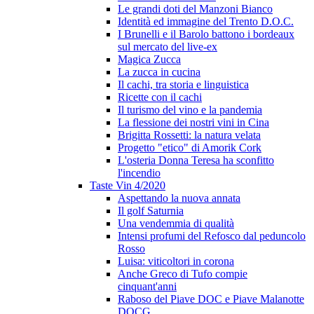
Le grandi doti del Manzoni Bianco
Identità ed immagine del Trento D.O.C.
I Brunelli e il Barolo battono i bordeaux
sul mercato del live-ex
Magica Zucca
La zucca in cucina
Il cachi, tra storia e linguistica
Ricette con il cachi
Il turismo del vino e la pandemia
La flessione dei nostri vini in Cina
Brigitta Rossetti: la natura velata
Progetto "etico" di Amorik Cork
L'osteria Donna Teresa ha sconfitto
l'incendio
Taste Vin 4/2020
Aspettando la nuova annata
Il golf Saturnia
Una vendemmia di qualità
Intensi profumi del Refosco dal peduncolo
Rosso
Luisa: viticoltori in corona
Anche Greco di Tufo compie
cinquant'anni
Raboso del Piave DOC e Piave Malanotte
DOCG