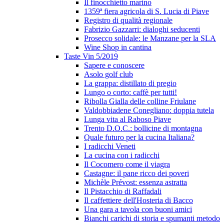
Il finocchietto marino
1359ª fiera agricola di S. Lucia di Piave
Registro di qualità regionale
Fabrizio Gazzarri: dialoghi seducenti
Prosecco solidale: le Manzane per la SLA
Wine Shop in cantina
Taste Vin 5/2019
Sapere e conoscere
Asolo golf club
La grappa: distillato di pregio
Lungo o corto: caffè per tutti!
Ribolla Gialla delle colline Friulane
Valdobbiadene Conegliano: doppia tutela
Lunga vita al Raboso Piave
Trento D.O.C.: bollicine di montagna
Quale futuro per la cucina Italiana?
I radicchi Veneti
La cucina con i radicchi
Il Cocomero come il viagra
Castagne: il pane ricco dei poveri
Michèle Prévost: essenza astratta
Il Pistacchio di Raffadali
Il caffettiere dell'Hosteria di Bacco
Una gara a tavola con buoni amici
Bianchi carichi di storia e spumanti metodo