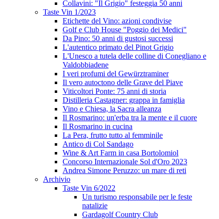
Collavini: "Il Grigio" festeggia 50 anni
Taste Vin 1/2023
Etichette del Vino: azioni condivise
Golf e Club House "Poggio dei Medici"
Da Pino: 50 anni di gustosi successi
L'autentico primato del Pinot Grigio
L'Unesco a tutela delle colline di Conegliano e
Valdobbiadene
I veri profumi del Gewürztraminer
Il vero autoctono delle Grave del Piave
Viticoltori Ponte: 75 anni di storia
Distilleria Castagner: grappa in famiglia
Vino e Chiesa, la Sacra alleanza
Il Rosmarino: un'erba tra la mente e il cuore
Il Rosmarino in cucina
La Pera, frutto tutto al femminile
Antico di Col Sandago
Wine & Art Farm in casa Bortolomiol
Concorso Internazionale Sol d'Oro 2023
Andrea Simone Peruzzo: un mare di reti
Archivio
Taste Vin 6/2022
Un turismo responsabile per le feste
natalizie
Gardagolf Country Club