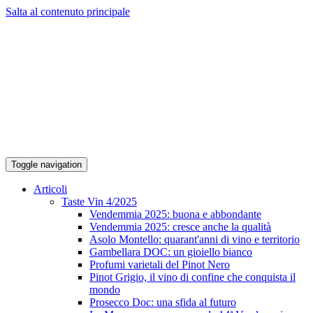
Salta al contenuto principale
Toggle navigation
Articoli
Taste Vin 4/2025
Vendemmia 2025: buona e abbondante
Vendemmia 2025: cresce anche la qualità
Asolo Montello: quarant'anni di vino e territorio
Gambellara DOC: un gioiello bianco
Profumi varietali del Pinot Nero
Pinot Grigio, il vino di confine che conquista il
mondo
Prosecco Doc: una sfida al futuro