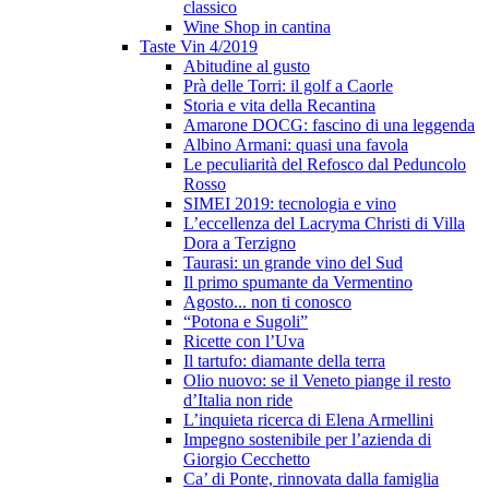
classico
Wine Shop in cantina
Taste Vin 4/2019
Abitudine al gusto
Prà delle Torri: il golf a Caorle
Storia e vita della Recantina
Amarone DOCG: fascino di una leggenda
Albino Armani: quasi una favola
Le peculiarità del Refosco dal Peduncolo
Rosso
SIMEI 2019: tecnologia e vino
L’eccellenza del Lacryma Christi di Villa
Dora a Terzigno
Taurasi: un grande vino del Sud
Il primo spumante da Vermentino
Agosto... non ti conosco
“Potona e Sugoli”
Ricette con l’Uva
Il tartufo: diamante della terra
Olio nuovo: se il Veneto piange il resto
d’Italia non ride
L’inquieta ricerca di Elena Armellini
Impegno sostenibile per l’azienda di
Giorgio Cecchetto
Ca’ di Ponte, rinnovata dalla famiglia