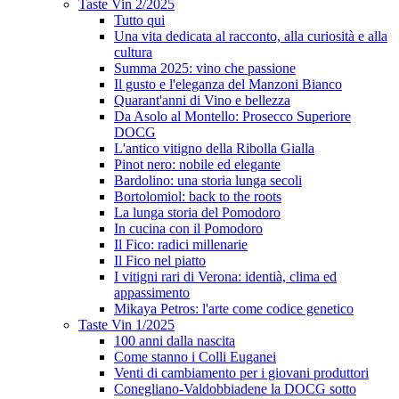
Taste Vin 2/2025
Tutto qui
Una vita dedicata al racconto, alla curiosità e alla
cultura
Summa 2025: vino che passione
Il gusto e l'eleganza del Manzoni Bianco
Quarant'anni di Vino e bellezza
Da Asolo al Montello: Prosecco Superiore
DOCG
L'antico vitigno della Ribolla Gialla
Pinot nero: nobile ed elegante
Bardolino: una storia lunga secoli
Bortolomiol: back to the roots
La lunga storia del Pomodoro
In cucina con il Pomodoro
Il Fico: radici millenarie
Il Fico nel piatto
I vitigni rari di Verona: identià, clima ed
appassimento
Mikaya Petros: l'arte come codice genetico
Taste Vin 1/2025
100 anni dalla nascita
Come stanno i Colli Euganei
Venti di cambiamento per i giovani produttori
Conegliano-Valdobbiadene la DOCG sotto