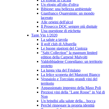
Le erbette in cucina
Un elogio all'olio d'oliva
Bibione: una bellezza ambientale
Gianfranco Quaresimin: un mondo
lacerato
Alle origini dell'alcol
Il Prosecco DOC sempre più digitale
Una questione di etichetta
Taste Vin 1/2020
La salute a tavola
Il golf club di Albarella
Le buone stagioni del Custoza
"Sabi Collection" la magnum limited
edition della Carpenè Malvolti
Valdobbiadene Conegliano: un territorio
protetto
La lunga vita del Friulano
La felice scoperta del Manzoni Bianco
Vespaiolo e Torcolato grandi vini del
territorio
Appassionato impegno della Maso Poli
Preziosi vini della "Laste Rosse" in Val di
Non
Un brindisi alla salute della... bocca
Perchè rinnegare la propria identità