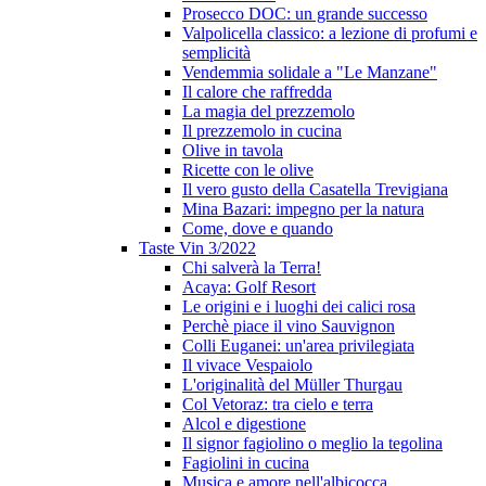
Prosecco DOC: un grande successo
Valpolicella classico: a lezione di profumi e
semplicità
Vendemmia solidale a "Le Manzane"
Il calore che raffredda
La magia del prezzemolo
Il prezzemolo in cucina
Olive in tavola
Ricette con le olive
Il vero gusto della Casatella Trevigiana
Mina Bazari: impegno per la natura
Come, dove e quando
Taste Vin 3/2022
Chi salverà la Terra!
Acaya: Golf Resort
Le origini e i luoghi dei calici rosa
Perchè piace il vino Sauvignon
Colli Euganei: un'area privilegiata
Il vivace Vespaiolo
L'originalità del Müller Thurgau
Col Vetoraz: tra cielo e terra
Alcol e digestione
Il signor fagiolino o meglio la tegolina
Fagiolini in cucina
Musica e amore nell'albicocca