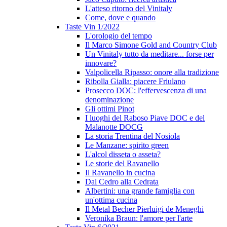
L'atteso ritorno del Vinitaly
Come, dove e quando
Taste Vin 1/2022
L'orologio del tempo
Il Marco Simone Gold and Country Club
Un Vinitaly tutto da meditare... forse per
innovare?
Valpolicella Ripasso: onore alla tradizione
Ribolla Gialla: piacere Friulano
Prosecco DOC: l'effervescenza di una
denominazione
Gli ottimi Pinot
I luoghi del Raboso Piave DOC e del
Malanotte DOCG
La storia Trentina del Nosiola
Le Manzane: spirito green
L'alcol disseta o asseta?
Le storie del Ravanello
Il Ravanello in cucina
Dal Cedro alla Cedrata
Albertini: una grande famiglia con
un'ottima cucina
Il Metal Becher Pierluigi de Meneghi
Veronika Braun: l'amore per l'arte