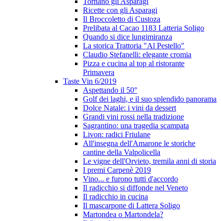
Tornano gli Asparagi
Ricette con gli Asparagi
Il Broccoletto di Custoza
Prelibata al Cacao 1183 Latteria Soligo
Quando si dice lungimiranza
La storica Trattoria "Al Pestello"
Claudio Stefanelli: elegante cromia
Pizza e cucina al top al ristorante
Primavera
Taste Vin 6/2019
Aspettando il 50°
Golf dei laghi, e il suo splendido panorama
Dolce Natale: i vini da dessert
Grandi vini rossi nella tradizione
Sagrantino: una tragedia scampata
Livon: radici Friulane
All'insegna dell'Amarone le storiche
cantine della Valpolicella
Le vigne dell'Orvieto, tremila anni di storia
I premi Carpenè 2019
Vino... e furono tutti d'accordo
Il radicchio si diffonde nel Veneto
Il radicchio in cucina
Il mascarpone di Lattera Soligo
Martondea o Martondela?