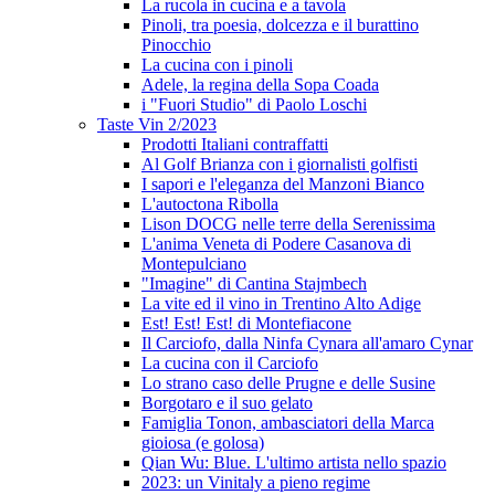
La rucola in cucina e a tavola
Pinoli, tra poesia, dolcezza e il burattino
Pinocchio
La cucina con i pinoli
Adele, la regina della Sopa Coada
i "Fuori Studio" di Paolo Loschi
Taste Vin 2/2023
Prodotti Italiani contraffatti
Al Golf Brianza con i giornalisti golfisti
I sapori e l'eleganza del Manzoni Bianco
L'autoctona Ribolla
Lison DOCG nelle terre della Serenissima
L'anima Veneta di Podere Casanova di
Montepulciano
"Imagine" di Cantina Stajmbech
La vite ed il vino in Trentino Alto Adige
Est! Est! Est! di Montefiacone
Il Carciofo, dalla Ninfa Cynara all'amaro Cynar
La cucina con il Carciofo
Lo strano caso delle Prugne e delle Susine
Borgotaro e il suo gelato
Famiglia Tonon, ambasciatori della Marca
gioiosa (e golosa)
Qian Wu: Blue. L'ultimo artista nello spazio
2023: un Vinitaly a pieno regime