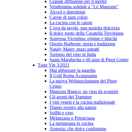
Grande diffusione per il merlot
Vendemmia solidale a "Le Manzane"
Alcool e digestione
Carote di tanti colori
La cucina con le carote
L'uva da tavola, una squisita dolcezza
Il dolce gusto della Casatella Trevigiana
Sopressa Vicentina: origine e tipicità
Onorio Barbesin: storia e tradizione
Nataly Maier: spazi astratti
Turismo del vino in Italia
Santa Margherita e 60 anni di Pinot Grigio
Taste Vin 3/2021
Mai abbassare la guardia
Il Golf Roma Acquasanta
La nuova Weltanschauung del Pinot
Grigio
Manzoni Bianco: un vino da scoprire
Gli aromi del Traminer
I vini veneti e la cucina tradizionale
Diamo respiro alla natura
Solfiti e vino
Melanzana o Petonciana
La melanzana in cucina
Anguria: che dolce confusione