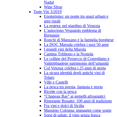
Nadal
Wine Shop
Taste Vin 3/2019
Enoturismo: un ponte tra spazi urbani e
aree rurali
La restera: nel giardino di Venezia
L’autoctono Vespaiolo emblema di
Breganze
Ronchi di Manzano e la famiglia borghese
La DOC Marsala celebra i suoi 50 anni
I grandi vini della Murola
Cantina Tobliono e la Nosiola
Le colline del Prosecco di Conegliano e
Valdobbiadene patrimonio dell’umanità
Col Vetoraz celebra i 25 anni di storia
La sicura identità degli antichi vini di
Telaro
Ville e Castelli
La pesca tra poesia, fantasia e storia
Ricette con la pesca
“Chapeau Bas” ai gemelli afroasiatici
Ristorante Busatto: 100 anni di tradizione
Fra vini e dolci di Sicilia
Massimo Colonna: immagini come sogni
Sorsi di salute: il vino senza frasca