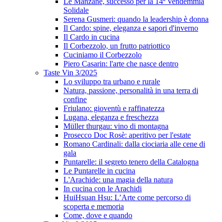
Le Manzane, successo per la 14ª Vendemmia
Solidale
Serena Gusmeri: quando la leadership è donna
Il Cardo: spine, eleganza e sapori d'inverno
Il Cardo in cucina
Il Corbezzolo, un frutto patriottico
Cuciniamo il Corbezzolo
Piero Casarin: l'arte che nasce dentro
Taste Vin 3/2025
Lo sviluppo tra urbano e rurale
Natura, passione, personalità in una terra di
confine
Friulano: gioventù e raffinatezza
Lugana, eleganza e freschezza
Müller thurgau: vino di montagna
Prosecco Doc Rosè: aperitivo per l'estate
Romano Cardinali: dalla ciociaria alle cene di
gala
Puntarelle: il segreto tenero della Catalogna
Le Puntarelle in cucina
L'Arachide: una magia della natura
In cucina con le Arachidi
HuiHsuan Hsu: L’Arte come percorso di
scoperta e memoria
Come, dove e quando