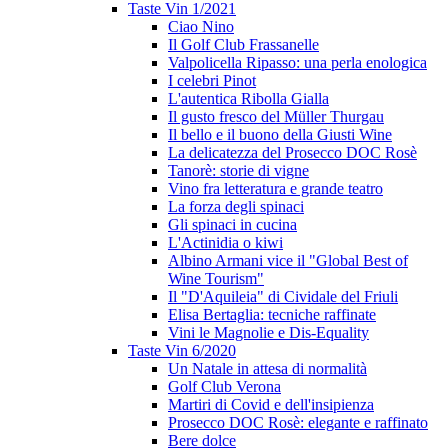
Taste Vin 1/2021
Ciao Nino
Il Golf Club Frassanelle
Valpolicella Ripasso: una perla enologica
I celebri Pinot
L'autentica Ribolla Gialla
Il gusto fresco del Müller Thurgau
Il bello e il buono della Giusti Wine
La delicatezza del Prosecco DOC Rosè
Tanorè: storie di vigne
Vino fra letteratura e grande teatro
La forza degli spinaci
Gli spinaci in cucina
L'Actinidia o kiwi
Albino Armani vice il "Global Best of
Wine Tourism"
Il "D'Aquileia" di Cividale del Friuli
Elisa Bertaglia: tecniche raffinate
Vini le Magnolie e Dis-Equality
Taste Vin 6/2020
Un Natale in attesa di normalità
Golf Club Verona
Martiri di Covid e dell'insipienza
Prosecco DOC Rosè: elegante e raffinato
Bere dolce