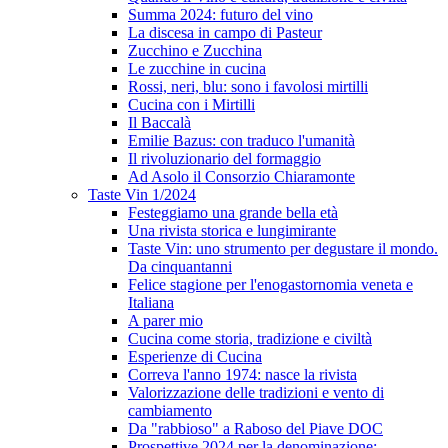
Summa 2024: futuro del vino
La discesa in campo di Pasteur
Zucchino e Zucchina
Le zucchine in cucina
Rossi, neri, blu: sono i favolosi mirtilli
Cucina con i Mirtilli
Il Baccalà
Emilie Bazus: con traduco l'umanità
Il rivoluzionario del formaggio
Ad Asolo il Consorzio Chiaramonte
Taste Vin 1/2024
Festeggiamo una grande bella età
Una rivista storica e lungimirante
Taste Vin: uno strumento per degustare il mondo.
Da cinquantanni
Felice stagione per l'enogastornomia veneta e
Italiana
A parer mio
Cucina come storia, tradizione e civiltà
Esperienze di Cucina
Correva l'anno 1974: nasce la rivista
Valorizzazione delle tradizioni e vento di
cambiamento
Da "rabbioso" a Raboso del Piave DOC
Prospettive 2024 per la denominazione: