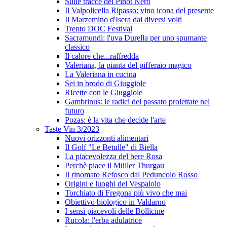
Sulle tracce del Pinot Nero
Il Valpolicella Ripasso: vino icona del presente
Il Marzemino d'Isera dai diversi volti
Trento DOC Festival
Sacramundi: l'uva Durella per uno spumante
classico
Il calore che...raffredda
Valeriana, la pianta del pifferaio magico
La Valeriana in cucina
Sei in brodo di Giuggiole
Ricette con le Giuggiole
Gambrinus: le radici del passato proiettate nel
futuro
Pozas: è la vita che decide l'arte
Taste Vin 3/2023
Nuovi orizzonti alimentari
Il Golf "Le Betulle" di Biella
La piacevolezza del bere Rosa
Perchè piace il Müller Thurgau
Il rinomato Refosco dal Peduncolo Rosso
Origini e luoghi del Vespaiolo
Torchiato di Fregona più vivo che mai
Obiettivo biologico in Valdarno
I sensi piacevoli delle Bollicine
Rucola: l'erba adulatrice