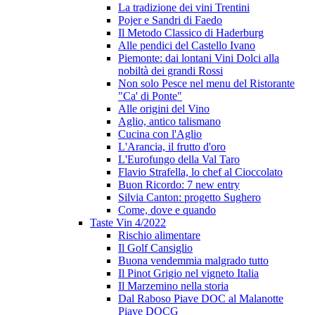
La tradizione dei vini Trentini
Pojer e Sandri di Faedo
Il Metodo Classico di Haderburg
Alle pendici del Castello Ivano
Piemonte: dai lontani Vini Dolci alla
nobiltà dei grandi Rossi
Non solo Pesce nel menu del Ristorante
"Ca' di Ponte"
Alle origini del Vino
Aglio, antico talismano
Cucina con l'Aglio
L'Arancia, il frutto d'oro
L'Eurofungo della Val Taro
Flavio Strafella, lo chef al Cioccolato
Buon Ricordo: 7 new entry
Silvia Canton: progetto Sughero
Come, dove e quando
Taste Vin 4/2022
Rischio alimentare
Il Golf Cansiglio
Buona vendemmia malgrado tutto
Il Pinot Grigio nel vigneto Italia
Il Marzemino nella storia
Dal Raboso Piave DOC al Malanotte
Piave DOCG