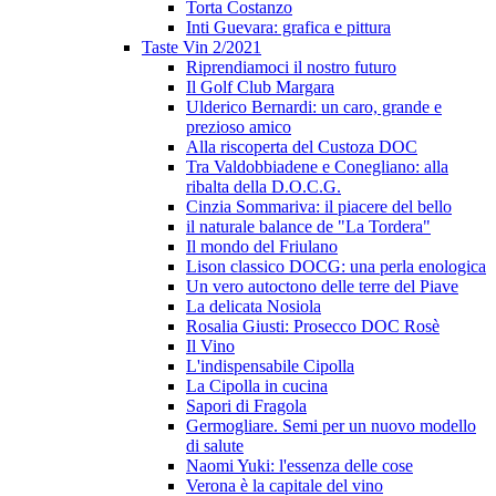
Torta Costanzo
Inti Guevara: grafica e pittura
Taste Vin 2/2021
Riprendiamoci il nostro futuro
Il Golf Club Margara
Ulderico Bernardi: un caro, grande e
prezioso amico
Alla riscoperta del Custoza DOC
Tra Valdobbiadene e Conegliano: alla
ribalta della D.O.C.G.
Cinzia Sommariva: il piacere del bello
il naturale balance de "La Tordera"
Il mondo del Friulano
Lison classico DOCG: una perla enologica
Un vero autoctono delle terre del Piave
La delicata Nosiola
Rosalia Giusti: Prosecco DOC Rosè
Il Vino
L'indispensabile Cipolla
La Cipolla in cucina
Sapori di Fragola
Germogliare. Semi per un nuovo modello
di salute
Naomi Yuki: l'essenza delle cose
Verona è la capitale del vino