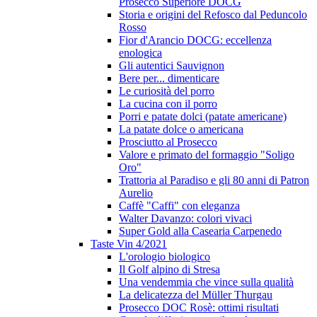
Prosecco Superiore DOCG
Storia e origini del Refosco dal Peduncolo
Rosso
Fior d'Arancio DOCG: eccellenza
enologica
Gli autentici Sauvignon
Bere per... dimenticare
Le curiosità del porro
La cucina con il porro
Porri e patate dolci (patate americane)
La patate dolce o americana
Prosciutto al Prosecco
Valore e primato del formaggio "Soligo
Oro"
Trattoria al Paradiso e gli 80 anni di Patron
Aurelio
Caffè "Caffi" con eleganza
Walter Davanzo: colori vivaci
Super Gold alla Casearia Carpenedo
Taste Vin 4/2021
L'orologio biologico
Il Golf alpino di Stresa
Una vendemmia che vince sulla qualità
La delicatezza del Müller Thurgau
Prosecco DOC Rosè: ottimi risultati