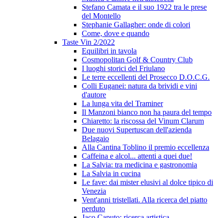
Stefano Camata e il suo 1922 tra le prese
del Montello
Stephanie Gallagher: onde di colori
Come, dove e quando
Taste Vin 2/2022
Equilibri in tavola
Cosmopolitan Golf & Country Club
I luoghi storici del Friulano
Le terre eccellenti del Prosecco D.O.C.G.
Colli Euganei: natura da brividi e vini
d'autore
La lunga vita del Traminer
Il Manzoni bianco non ha paura del tempo
Chiaretto: la riscossa del Vinum Clarum
Due nuovi Supertuscan dell'azienda
Belagaio
Alla Cantina Toblino il premio eccellenza
Caffeina e alcol... attenti a quei due!
La Salvia: tra medicina e gastronomia
La Salvia in cucina
Le fave: dai mister elusivi al dolce tipico di
Venezia
Vent'anni tristellati. Alla ricerca del piatto
perduto
Jaco Caputo: ricerca artistica