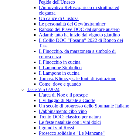
l'egida dell'Unesco
L'innovativo Refosco, ricco di struttura ed
eleganza
Un calice di Custoza
Le personalità del Gewürztraminer
Raboso del Piave DOC dal sapore austero
Adami: tutto ha inizio dal vigneto giardino
Il Collio DOC "Fosarin" 2022 di Ronco dei
Tassi
Il Finocchio, da maratoneta a simbolo di
conoscenza
Il Finocchio in cucina
Il Lampone Simbolico
Il Lampone in cucina
Tomasz Klimezyk: le fonti di ispirazione
Come, dove e quando
Taste Vin 6/2024
L'arca di Noè e il presepe
Il villaggio di Natale a Caorle
Un secolo di progresso dello Spumante Italiano
L'abbinamento cibo-vino
Trento DOC: classico per natura
Le feste natalizie con i vini dolci
I grandi vini Rossi
Prosecco solidale e "Le Manzane"