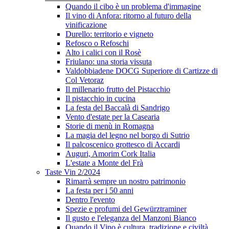
Quando il cibo è un problema d'immagine
Il vino di Anfora: ritorno al futuro della
vinificazione
Durello: territorio e vigneto
Refosco o Refoschi
Alto i calici con il Rosè
Friulano: una storia vissuta
Valdobbiadene DOCG Superiore di Cartizze di
Col Vetoraz
Il millenario frutto del Pistacchio
Il pistacchio in cucina
La festa del Baccalà di Sandrigo
Vento d'estate per la Casearia
Storie di menù in Romagna
La magia del legno nel borgo di Sutrio
Il palcoscenico grottesco di Accardi
Auguri, Amorim Cork Italia
L'estate a Monte del Frà
Taste Vin 2/2024
Rimarrà sempre un nostro patrimonio
La festa per i 50 anni
Dentro l'evento
Spezie e profumi del Gewürztraminer
Il gusto e l'eleganza del Manzoni Bianco
Quando il Vino è cultura, tradizione e civiltà