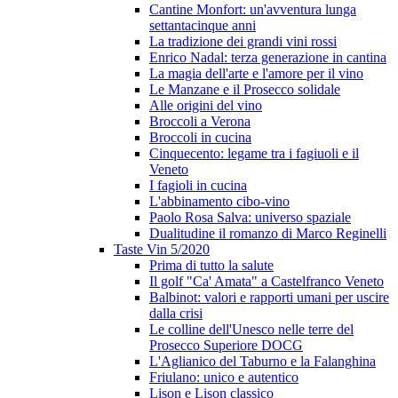
Cantine Monfort: un'avventura lunga
settantacinque anni
La tradizione dei grandi vini rossi
Enrico Nadal: terza generazione in cantina
La magia dell'arte e l'amore per il vino
Le Manzane e il Prosecco solidale
Alle origini del vino
Broccoli a Verona
Broccoli in cucina
Cinquecento: legame tra i fagiuoli e il
Veneto
I fagioli in cucina
L'abbinamento cibo-vino
Paolo Rosa Salva: universo spaziale
Dualitudine il romanzo di Marco Reginelli
Taste Vin 5/2020
Prima di tutto la salute
Il golf "Ca' Amata" a Castelfranco Veneto
Balbinot: valori e rapporti umani per uscire
dalla crisi
Le colline dell'Unesco nelle terre del
Prosecco Superiore DOCG
L'Aglianico del Taburno e la Falanghina
Friulano: unico e autentico
Lison e Lison classico