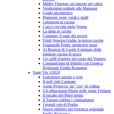
Müller Thurgau: un piacere nel calice
Vendemmia solidale alle Manzane
Grado alcometrico
Peperoni: rossi, verdi e gialli
I peperoni in cucina
Cara e vecchia mela Veneta
La mela in cucina
Castagne: il pane dei poveri
Friuli Venezia Giulia: la nuova cucina
Emanuelle Potier: predictive muse
Ai Bragozi di Caorle il primato della
migliore cucina di pesce
Un caffè d'autore nel cuore del Vomero
Cinquant'anni di brindisi con Enoteca
Regionale Emilia Romagna
Taste Vin 3/2020
Esperienze uniche e vere
Il golf club Carimate
Asolo Prosecco, un "cru" di collina
Gli affascinanti Pinots nelle vigne Friulane
Il riscatto del Pinot grigio
Il Taurasi celebra i cinquantanni
I grandi vini di Puglia
Nuovi obiettivi per l'enoteca regionale
Emilia Romagna