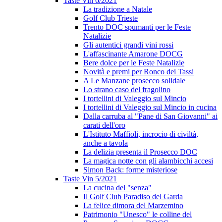
Taste Vin 6/2021
La tradizione a Natale
Golf Club Trieste
Trento DOC spumanti per le Feste
Natalizie
Gli autentici grandi vini rossi
L'affascinante Amarone DOCG
Bere dolce per le Feste Natalizie
Novità e premi per Ronco dei Tassi
A Le Manzane prosecco solidale
Lo strano caso del fragolino
I tortellini di Valeggio sul Mincio
I tortellini di Valeggio sul Mincio in cucina
Dalla carruba al "Pane di San Giovanni" ai
carati dell'oro
L'Istituto Maffioli, incrocio di civiltà,
anche a tavola
La delizia presenta il Prosecco DOC
La magica notte con gli alambicchi accesi
Simon Back: forme misteriose
Taste Vin 5/2021
La cucina del "senza"
Il Golf Club Paradiso del Garda
La felice dimora del Marzemino
Patrimonio "Unesco" le colline del