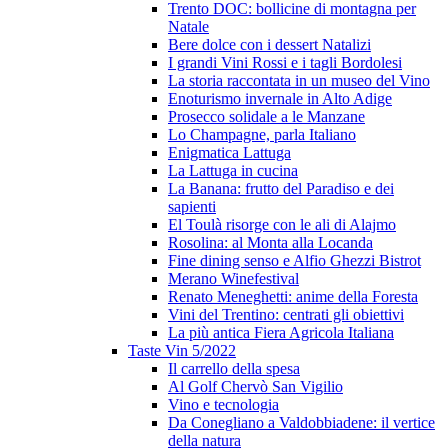
Trento DOC: bollicine di montagna per
Natale
Bere dolce con i dessert Natalizi
I grandi Vini Rossi e i tagli Bordolesi
La storia raccontata in un museo del Vino
Enoturismo invernale in Alto Adige
Prosecco solidale a le Manzane
Lo Champagne, parla Italiano
Enigmatica Lattuga
La Lattuga in cucina
La Banana: frutto del Paradiso e dei
sapienti
El Toulà risorge con le ali di Alajmo
Rosolina: al Monta alla Locanda
Fine dining senso e Alfio Ghezzi Bistrot
Merano Winefestival
Renato Meneghetti: anime della Foresta
Vini del Trentino: centrati gli obiettivi
La più antica Fiera Agricola Italiana
Taste Vin 5/2022
Il carrello della spesa
Al Golf Chervò San Vigilio
Vino e tecnologia
Da Conegliano a Valdobbiadene: il vertice
della natura