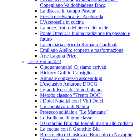
Conegliano Valdobbiadene Docg
La discesa in campo Pasteur
Fresca e selvatica: è l'Acetosella
L'Acetosella in cucina
La noce, frutto del bene e del male
Ponte Ottavi: la buona tradizione tra passato e
futuro
La ciociaria agricola Romano Cardinali
Emiliano Aiello: scoperta e trasformazione
Arte Laguna Prize
Taste Vin 6/2023
Cinquantennale! Ci siamo arrivati
Hickory Golf in Cansiglio
Annuale congresso assoenologi
L'esclusivo Amarone DOCG
I grandi Rossi del Vino Italiano
Metodo classico "Trento DOC"
I Dolci Natalizi con i Vini Dolci
Un capolavoro di Natura
Prosecco solidale a "Le Manzane"
Le Bollicine di gran classe
Il Granchio Blu: dai fondali marini allo zodiaco
La cucina con il Granchio Blu
Broccoletto di Custoza e Broccolo di Novaglie