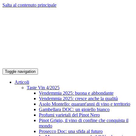
Salta al contenuto principale
Toggle navigation
Articoli
Taste Vin 4/2025
Vendemmia 2025: buona e abbondante
Vendemmia 2025: cresce anche la qualità
Asolo Montello: quarant'anni di vino e territorio
Gambellara DOC: un gioiello bianco
Profumi varietali del Pinot Nero
Pinot Grigio, il vino di confine che conquista il
mondo
Prosecco Doc: una sfida al futuro