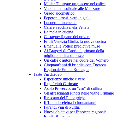
Müller Thurgau: un piacere nel calice
Vendemmia solidale alle Manzane
Grado alcometrico
Peperoni: rossi, verdi e gialli
I peperoni in cucina
Cara e vecchia mela Veneta
La mela in cucina
Castagne: il pane dei poveri
Friuli Venezia Giulia: la nuova cucina
Emanuelle Potier: predictive muse
Ai Bragozi di Caorle il primato della
migliore cucina di pesce
Un caffè d'autore nel cuore del Vomero
Cinquant'anni di brindisi con Enoteca
Regionale Emilia Romagna
Taste Vin 3/2020
Esperienze uniche e vere
Il golf club Carimate
Asolo Prosecco, un "cru" di collina
Gli affascinanti Pinots nelle vigne Friulane
Il riscatto del Pinot grigio
Il Taurasi celebra i cinquantanni
I grandi vini di Puglia
Nuovi obiettivi per l'enoteca regionale
Emilia Romagna