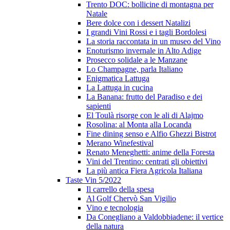
Trento DOC: bollicine di montagna per
Natale
Bere dolce con i dessert Natalizi
I grandi Vini Rossi e i tagli Bordolesi
La storia raccontata in un museo del Vino
Enoturismo invernale in Alto Adige
Prosecco solidale a le Manzane
Lo Champagne, parla Italiano
Enigmatica Lattuga
La Lattuga in cucina
La Banana: frutto del Paradiso e dei
sapienti
El Toulà risorge con le ali di Alajmo
Rosolina: al Monta alla Locanda
Fine dining senso e Alfio Ghezzi Bistrot
Merano Winefestival
Renato Meneghetti: anime della Foresta
Vini del Trentino: centrati gli obiettivi
La più antica Fiera Agricola Italiana
Taste Vin 5/2022
Il carrello della spesa
Al Golf Chervò San Vigilio
Vino e tecnologia
Da Conegliano a Valdobbiadene: il vertice
della natura