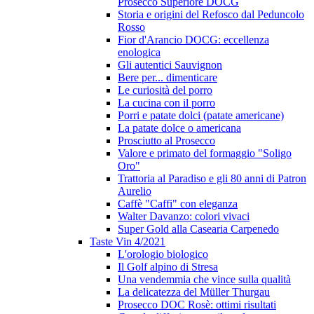
Prosecco Superiore DOCG
Storia e origini del Refosco dal Peduncolo
Rosso
Fior d'Arancio DOCG: eccellenza
enologica
Gli autentici Sauvignon
Bere per... dimenticare
Le curiosità del porro
La cucina con il porro
Porri e patate dolci (patate americane)
La patate dolce o americana
Prosciutto al Prosecco
Valore e primato del formaggio "Soligo
Oro"
Trattoria al Paradiso e gli 80 anni di Patron
Aurelio
Caffè "Caffi" con eleganza
Walter Davanzo: colori vivaci
Super Gold alla Casearia Carpenedo
Taste Vin 4/2021
L'orologio biologico
Il Golf alpino di Stresa
Una vendemmia che vince sulla qualità
La delicatezza del Müller Thurgau
Prosecco DOC Rosè: ottimi risultati