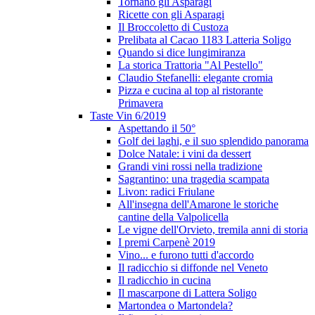
Tornano gli Asparagi
Ricette con gli Asparagi
Il Broccoletto di Custoza
Prelibata al Cacao 1183 Latteria Soligo
Quando si dice lungimiranza
La storica Trattoria "Al Pestello"
Claudio Stefanelli: elegante cromia
Pizza e cucina al top al ristorante
Primavera
Taste Vin 6/2019
Aspettando il 50°
Golf dei laghi, e il suo splendido panorama
Dolce Natale: i vini da dessert
Grandi vini rossi nella tradizione
Sagrantino: una tragedia scampata
Livon: radici Friulane
All'insegna dell'Amarone le storiche
cantine della Valpolicella
Le vigne dell'Orvieto, tremila anni di storia
I premi Carpenè 2019
Vino... e furono tutti d'accordo
Il radicchio si diffonde nel Veneto
Il radicchio in cucina
Il mascarpone di Lattera Soligo
Martondea o Martondela?