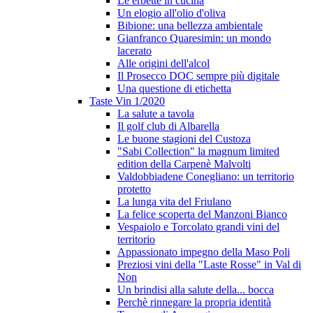
Le erbette in cucina
Un elogio all'olio d'oliva
Bibione: una bellezza ambientale
Gianfranco Quaresimin: un mondo
lacerato
Alle origini dell'alcol
Il Prosecco DOC sempre più digitale
Una questione di etichetta
Taste Vin 1/2020
La salute a tavola
Il golf club di Albarella
Le buone stagioni del Custoza
"Sabi Collection" la magnum limited
edition della Carpenè Malvolti
Valdobbiadene Conegliano: un territorio
protetto
La lunga vita del Friulano
La felice scoperta del Manzoni Bianco
Vespaiolo e Torcolato grandi vini del
territorio
Appassionato impegno della Maso Poli
Preziosi vini della "Laste Rosse" in Val di
Non
Un brindisi alla salute della... bocca
Perchè rinnegare la propria identità