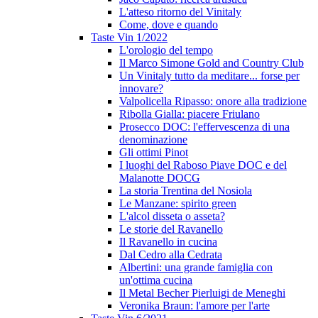
L'atteso ritorno del Vinitaly
Come, dove e quando
Taste Vin 1/2022
L'orologio del tempo
Il Marco Simone Gold and Country Club
Un Vinitaly tutto da meditare... forse per
innovare?
Valpolicella Ripasso: onore alla tradizione
Ribolla Gialla: piacere Friulano
Prosecco DOC: l'effervescenza di una
denominazione
Gli ottimi Pinot
I luoghi del Raboso Piave DOC e del
Malanotte DOCG
La storia Trentina del Nosiola
Le Manzane: spirito green
L'alcol disseta o asseta?
Le storie del Ravanello
Il Ravanello in cucina
Dal Cedro alla Cedrata
Albertini: una grande famiglia con
un'ottima cucina
Il Metal Becher Pierluigi de Meneghi
Veronika Braun: l'amore per l'arte