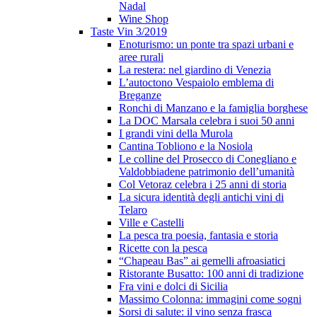
Nadal
Wine Shop
Taste Vin 3/2019
Enoturismo: un ponte tra spazi urbani e
aree rurali
La restera: nel giardino di Venezia
L’autoctono Vespaiolo emblema di
Breganze
Ronchi di Manzano e la famiglia borghese
La DOC Marsala celebra i suoi 50 anni
I grandi vini della Murola
Cantina Tobliono e la Nosiola
Le colline del Prosecco di Conegliano e
Valdobbiadene patrimonio dell’umanità
Col Vetoraz celebra i 25 anni di storia
La sicura identità degli antichi vini di
Telaro
Ville e Castelli
La pesca tra poesia, fantasia e storia
Ricette con la pesca
“Chapeau Bas” ai gemelli afroasiatici
Ristorante Busatto: 100 anni di tradizione
Fra vini e dolci di Sicilia
Massimo Colonna: immagini come sogni
Sorsi di salute: il vino senza frasca