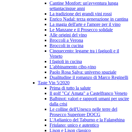
Cantine Monfort: un'avventura lunga
settantacinque anni
La tradizione dei grandi vini rossi
Enrico Nadal: terza generazione in cantina
La magia dell'arte e l'amore per il vino
Le Manzane e il Prosecco solidale
Alle origini del vino
Broccoli a Verona
Broccoli in cucina
Cinquecento: legame tra i fagiuoli e il
Veneto
I fagioli in cucina
L'abbinamento cibo-vino
Paolo Rosa Salva: universo spaziale
Dualitudine il romanzo di Marco Reginelli
Taste Vin 5/2020
Prima di tutto la salute
Il golf "Ca' Amata" a Castelfranco Veneto
Balbinot: valori e rapporti umani per uscire
dalla crisi
Le colline dell'Unesco nelle terre del
Prosecco Superiore DOCG
L'Aglianico del Taburno e la Falanghina
Friulano: unico e autentico
Lison e Lison classico