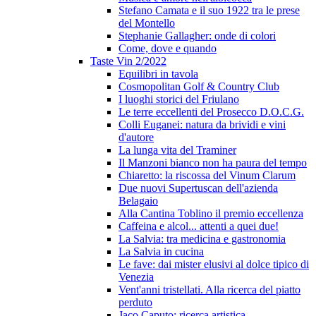
Stefano Camata e il suo 1922 tra le prese
del Montello
Stephanie Gallagher: onde di colori
Come, dove e quando
Taste Vin 2/2022
Equilibri in tavola
Cosmopolitan Golf & Country Club
I luoghi storici del Friulano
Le terre eccellenti del Prosecco D.O.C.G.
Colli Euganei: natura da brividi e vini
d'autore
La lunga vita del Traminer
Il Manzoni bianco non ha paura del tempo
Chiaretto: la riscossa del Vinum Clarum
Due nuovi Supertuscan dell'azienda
Belagaio
Alla Cantina Toblino il premio eccellenza
Caffeina e alcol... attenti a quei due!
La Salvia: tra medicina e gastronomia
La Salvia in cucina
Le fave: dai mister elusivi al dolce tipico di
Venezia
Vent'anni tristellati. Alla ricerca del piatto
perduto
Jaco Caputo: ricerca artistica