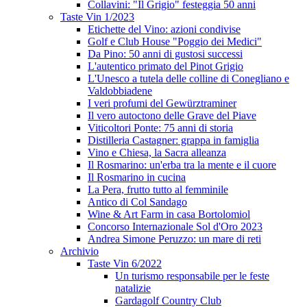
Collavini: "Il Grigio" festeggia 50 anni
Taste Vin 1/2023
Etichette del Vino: azioni condivise
Golf e Club House "Poggio dei Medici"
Da Pino: 50 anni di gustosi successi
L'autentico primato del Pinot Grigio
L'Unesco a tutela delle colline di Conegliano e
Valdobbiadene
I veri profumi del Gewürztraminer
Il vero autoctono delle Grave del Piave
Viticoltori Ponte: 75 anni di storia
Distilleria Castagner: grappa in famiglia
Vino e Chiesa, la Sacra alleanza
Il Rosmarino: un'erba tra la mente e il cuore
Il Rosmarino in cucina
La Pera, frutto tutto al femminile
Antico di Col Sandago
Wine & Art Farm in casa Bortolomiol
Concorso Internazionale Sol d'Oro 2023
Andrea Simone Peruzzo: un mare di reti
Archivio
Taste Vin 6/2022
Un turismo responsabile per le feste
natalizie
Gardagolf Country Club