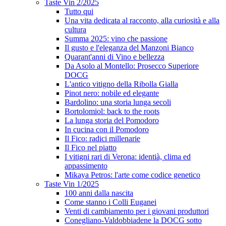
Taste Vin 2/2025
Tutto qui
Una vita dedicata al racconto, alla curiosità e alla
cultura
Summa 2025: vino che passione
Il gusto e l'eleganza del Manzoni Bianco
Quarant'anni di Vino e bellezza
Da Asolo al Montello: Prosecco Superiore
DOCG
L'antico vitigno della Ribolla Gialla
Pinot nero: nobile ed elegante
Bardolino: una storia lunga secoli
Bortolomiol: back to the roots
La lunga storia del Pomodoro
In cucina con il Pomodoro
Il Fico: radici millenarie
Il Fico nel piatto
I vitigni rari di Verona: identià, clima ed
appassimento
Mikaya Petros: l'arte come codice genetico
Taste Vin 1/2025
100 anni dalla nascita
Come stanno i Colli Euganei
Venti di cambiamento per i giovani produttori
Conegliano-Valdobbiadene la DOCG sotto