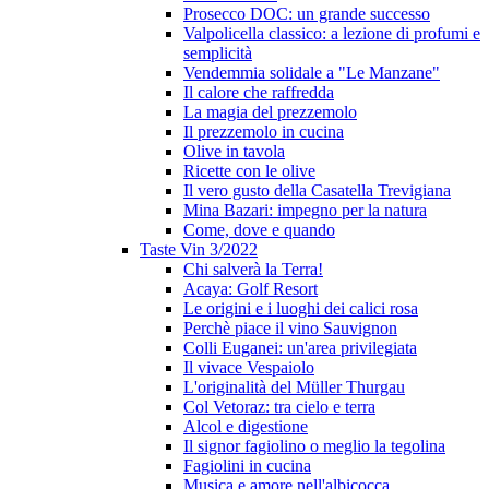
Prosecco DOC: un grande successo
Valpolicella classico: a lezione di profumi e
semplicità
Vendemmia solidale a "Le Manzane"
Il calore che raffredda
La magia del prezzemolo
Il prezzemolo in cucina
Olive in tavola
Ricette con le olive
Il vero gusto della Casatella Trevigiana
Mina Bazari: impegno per la natura
Come, dove e quando
Taste Vin 3/2022
Chi salverà la Terra!
Acaya: Golf Resort
Le origini e i luoghi dei calici rosa
Perchè piace il vino Sauvignon
Colli Euganei: un'area privilegiata
Il vivace Vespaiolo
L'originalità del Müller Thurgau
Col Vetoraz: tra cielo e terra
Alcol e digestione
Il signor fagiolino o meglio la tegolina
Fagiolini in cucina
Musica e amore nell'albicocca