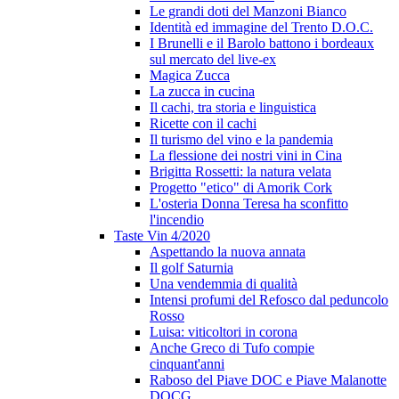
Le grandi doti del Manzoni Bianco
Identità ed immagine del Trento D.O.C.
I Brunelli e il Barolo battono i bordeaux
sul mercato del live-ex
Magica Zucca
La zucca in cucina
Il cachi, tra storia e linguistica
Ricette con il cachi
Il turismo del vino e la pandemia
La flessione dei nostri vini in Cina
Brigitta Rossetti: la natura velata
Progetto "etico" di Amorik Cork
L'osteria Donna Teresa ha sconfitto
l'incendio
Taste Vin 4/2020
Aspettando la nuova annata
Il golf Saturnia
Una vendemmia di qualità
Intensi profumi del Refosco dal peduncolo
Rosso
Luisa: viticoltori in corona
Anche Greco di Tufo compie
cinquant'anni
Raboso del Piave DOC e Piave Malanotte
DOCG