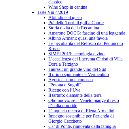
classico
Wine Shop in cantina
Taste Vin 4/2019
Abitudine al gusto
Prà delle Torri: il golf a Caorle
Storia e vita della Recantina
Amarone DOCG: fascino di una leggenda
Albino Armani: quasi una favola
Le peculiarità del Refosco dal Peduncolo
Rosso
SIMEI 2019: tecnologia e vino
L’eccellenza del Lacryma Christi di Villa
Dora a Terzigno
Taurasi: un grande vino del Sud
Il primo spumante da Vermentino
Agosto... non ti conosco
“Potona e Sugoli”
Ricette con l’Uva
Il tartufo: diamante della terra
Olio nuovo: se il Veneto piange il resto
d’Italia non ride
L’inquieta ricerca di Elena Armellini
Impegno sostenibile per l’azienda di
Giorgio Cecchetto
Ca’ di Ponte, rinnovata dalla famiglia