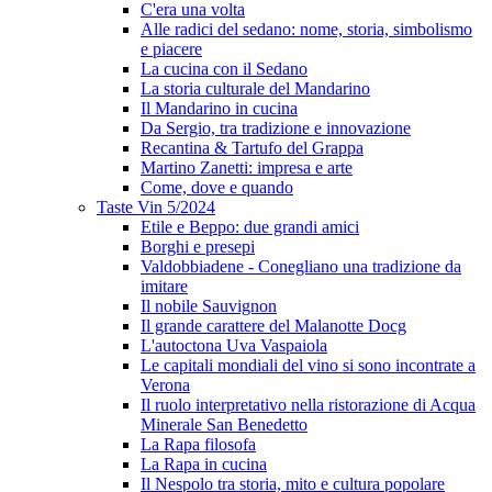
C'era una volta
Alle radici del sedano: nome, storia, simbolismo
e piacere
La cucina con il Sedano
La storia culturale del Mandarino
Il Mandarino in cucina
Da Sergio, tra tradizione e innovazione
Recantina & Tartufo del Grappa
Martino Zanetti: impresa e arte
Come, dove e quando
Taste Vin 5/2024
Etile e Beppo: due grandi amici
Borghi e presepi
Valdobbiadene - Conegliano una tradizione da
imitare
Il nobile Sauvignon
Il grande carattere del Malanotte Docg
L'autoctona Uva Vaspaiola
Le capitali mondiali del vino si sono incontrate a
Verona
Il ruolo interpretativo nella ristorazione di Acqua
Minerale San Benedetto
La Rapa filosofa
La Rapa in cucina
Il Nespolo tra storia, mito e cultura popolare