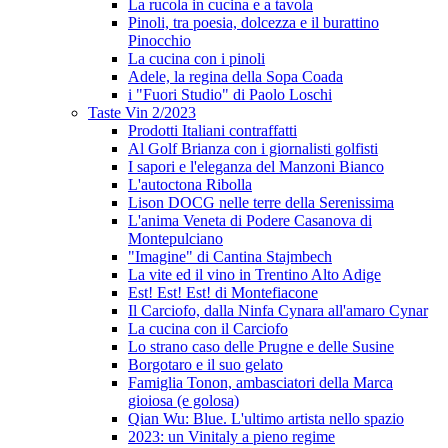
La rucola in cucina e a tavola
Pinoli, tra poesia, dolcezza e il burattino
Pinocchio
La cucina con i pinoli
Adele, la regina della Sopa Coada
i "Fuori Studio" di Paolo Loschi
Taste Vin 2/2023
Prodotti Italiani contraffatti
Al Golf Brianza con i giornalisti golfisti
I sapori e l'eleganza del Manzoni Bianco
L'autoctona Ribolla
Lison DOCG nelle terre della Serenissima
L'anima Veneta di Podere Casanova di
Montepulciano
"Imagine" di Cantina Stajmbech
La vite ed il vino in Trentino Alto Adige
Est! Est! Est! di Montefiacone
Il Carciofo, dalla Ninfa Cynara all'amaro Cynar
La cucina con il Carciofo
Lo strano caso delle Prugne e delle Susine
Borgotaro e il suo gelato
Famiglia Tonon, ambasciatori della Marca
gioiosa (e golosa)
Qian Wu: Blue. L'ultimo artista nello spazio
2023: un Vinitaly a pieno regime