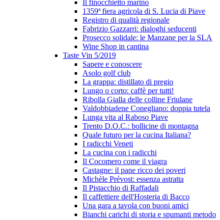
Il finocchietto marino
1359ª fiera agricola di S. Lucia di Piave
Registro di qualità regionale
Fabrizio Gazzarri: dialoghi seducenti
Prosecco solidale: le Manzane per la SLA
Wine Shop in cantina
Taste Vin 5/2019
Sapere e conoscere
Asolo golf club
La grappa: distillato di pregio
Lungo o corto: caffè per tutti!
Ribolla Gialla delle colline Friulane
Valdobbiadene Conegliano: doppia tutela
Lunga vita al Raboso Piave
Trento D.O.C.: bollicine di montagna
Quale futuro per la cucina Italiana?
I radicchi Veneti
La cucina con i radicchi
Il Cocomero come il viagra
Castagne: il pane ricco dei poveri
Michèle Prévost: essenza astratta
Il Pistacchio di Raffadali
Il caffettiere dell'Hosteria di Bacco
Una gara a tavola con buoni amici
Bianchi carichi di storia e spumanti metodo