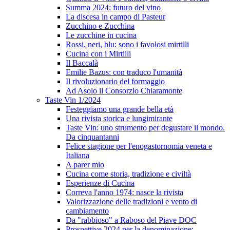
Summa 2024: futuro del vino
La discesa in campo di Pasteur
Zucchino e Zucchina
Le zucchine in cucina
Rossi, neri, blu: sono i favolosi mirtilli
Cucina con i Mirtilli
Il Baccalà
Emilie Bazus: con traduco l'umanità
Il rivoluzionario del formaggio
Ad Asolo il Consorzio Chiaramonte
Taste Vin 1/2024
Festeggiamo una grande bella età
Una rivista storica e lungimirante
Taste Vin: uno strumento per degustare il mondo.
Da cinquantanni
Felice stagione per l'enogastornomia veneta e
Italiana
A parer mio
Cucina come storia, tradizione e civiltà
Esperienze di Cucina
Correva l'anno 1974: nasce la rivista
Valorizzazione delle tradizioni e vento di
cambiamento
Da "rabbioso" a Raboso del Piave DOC
Prospettive 2024 per la denominazione: