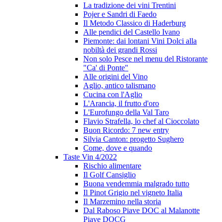
La tradizione dei vini Trentini
Pojer e Sandri di Faedo
Il Metodo Classico di Haderburg
Alle pendici del Castello Ivano
Piemonte: dai lontani Vini Dolci alla
nobiltà dei grandi Rossi
Non solo Pesce nel menu del Ristorante
"Ca' di Ponte"
Alle origini del Vino
Aglio, antico talismano
Cucina con l'Aglio
L'Arancia, il frutto d'oro
L'Eurofungo della Val Taro
Flavio Strafella, lo chef al Cioccolato
Buon Ricordo: 7 new entry
Silvia Canton: progetto Sughero
Come, dove e quando
Taste Vin 4/2022
Rischio alimentare
Il Golf Cansiglio
Buona vendemmia malgrado tutto
Il Pinot Grigio nel vigneto Italia
Il Marzemino nella storia
Dal Raboso Piave DOC al Malanotte
Piave DOCG