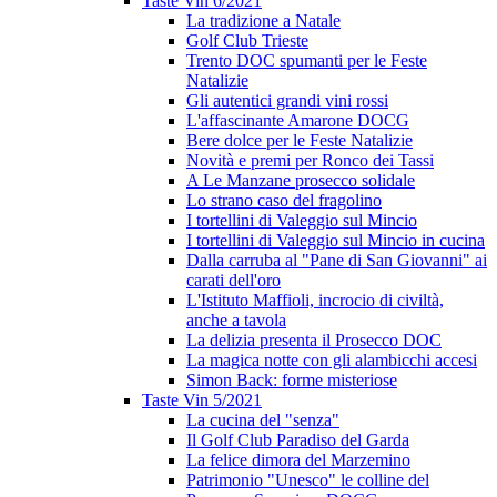
Taste Vin 6/2021
La tradizione a Natale
Golf Club Trieste
Trento DOC spumanti per le Feste
Natalizie
Gli autentici grandi vini rossi
L'affascinante Amarone DOCG
Bere dolce per le Feste Natalizie
Novità e premi per Ronco dei Tassi
A Le Manzane prosecco solidale
Lo strano caso del fragolino
I tortellini di Valeggio sul Mincio
I tortellini di Valeggio sul Mincio in cucina
Dalla carruba al "Pane di San Giovanni" ai
carati dell'oro
L'Istituto Maffioli, incrocio di civiltà,
anche a tavola
La delizia presenta il Prosecco DOC
La magica notte con gli alambicchi accesi
Simon Back: forme misteriose
Taste Vin 5/2021
La cucina del "senza"
Il Golf Club Paradiso del Garda
La felice dimora del Marzemino
Patrimonio "Unesco" le colline del