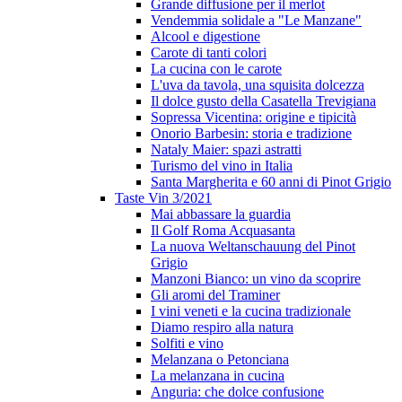
Grande diffusione per il merlot
Vendemmia solidale a "Le Manzane"
Alcool e digestione
Carote di tanti colori
La cucina con le carote
L'uva da tavola, una squisita dolcezza
Il dolce gusto della Casatella Trevigiana
Sopressa Vicentina: origine e tipicità
Onorio Barbesin: storia e tradizione
Nataly Maier: spazi astratti
Turismo del vino in Italia
Santa Margherita e 60 anni di Pinot Grigio
Taste Vin 3/2021
Mai abbassare la guardia
Il Golf Roma Acquasanta
La nuova Weltanschauung del Pinot
Grigio
Manzoni Bianco: un vino da scoprire
Gli aromi del Traminer
I vini veneti e la cucina tradizionale
Diamo respiro alla natura
Solfiti e vino
Melanzana o Petonciana
La melanzana in cucina
Anguria: che dolce confusione