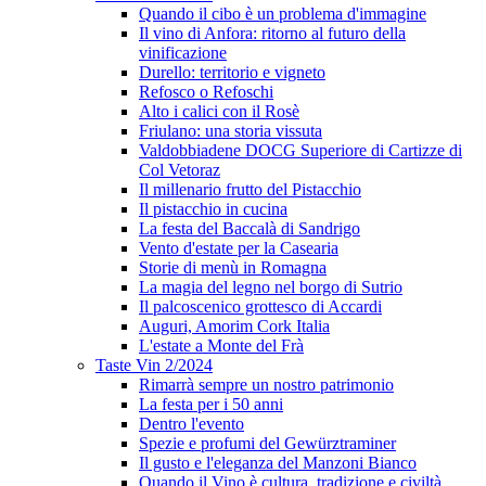
Quando il cibo è un problema d'immagine
Il vino di Anfora: ritorno al futuro della
vinificazione
Durello: territorio e vigneto
Refosco o Refoschi
Alto i calici con il Rosè
Friulano: una storia vissuta
Valdobbiadene DOCG Superiore di Cartizze di
Col Vetoraz
Il millenario frutto del Pistacchio
Il pistacchio in cucina
La festa del Baccalà di Sandrigo
Vento d'estate per la Casearia
Storie di menù in Romagna
La magia del legno nel borgo di Sutrio
Il palcoscenico grottesco di Accardi
Auguri, Amorim Cork Italia
L'estate a Monte del Frà
Taste Vin 2/2024
Rimarrà sempre un nostro patrimonio
La festa per i 50 anni
Dentro l'evento
Spezie e profumi del Gewürztraminer
Il gusto e l'eleganza del Manzoni Bianco
Quando il Vino è cultura, tradizione e civiltà