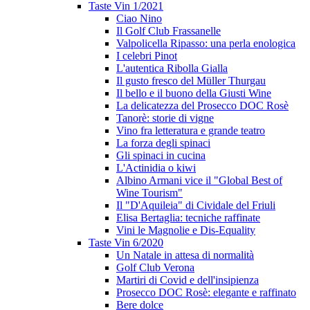
Taste Vin 1/2021
Ciao Nino
Il Golf Club Frassanelle
Valpolicella Ripasso: una perla enologica
I celebri Pinot
L'autentica Ribolla Gialla
Il gusto fresco del Müller Thurgau
Il bello e il buono della Giusti Wine
La delicatezza del Prosecco DOC Rosè
Tanorè: storie di vigne
Vino fra letteratura e grande teatro
La forza degli spinaci
Gli spinaci in cucina
L'Actinidia o kiwi
Albino Armani vice il "Global Best of
Wine Tourism"
Il "D'Aquileia" di Cividale del Friuli
Elisa Bertaglia: tecniche raffinate
Vini le Magnolie e Dis-Equality
Taste Vin 6/2020
Un Natale in attesa di normalità
Golf Club Verona
Martiri di Covid e dell'insipienza
Prosecco DOC Rosè: elegante e raffinato
Bere dolce