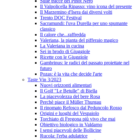
Sulle tracce del Pinot Nero
Il Valpolicella Ripasso: vino icona del presente
Il Marzemino d'Isera dai diversi volti
Trento DOC Festival
Sacramundi: l'uva Durella per uno spumante
classico
Il calore che...raffredda
Valeriana, la pianta del pifferaio magico
La Valeriana in cucina
Sei in brodo di Giuggiole
Ricette con le Giuggiole
Gambrinus: le radici del passato proiettate nel
futuro
Pozas: è la vita che decide l'arte
Taste Vin 3/2023
Nuovi orizzonti alimentari
Il Golf "Le Betulle" di Biella
La piacevolezza del bere Rosa
Perchè piace il Müller Thurgau
Il rinomato Refosco dal Peduncolo Rosso
Origini e luoghi del Vespaiolo
Torchiato di Fregona più vivo che mai
Obiettivo biologico in Valdarno
I sensi piacevoli delle Bollicine
Rucola: l'erba adulatrice