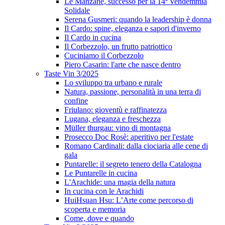
Le Manzane, successo per la 14ª Vendemmia
Solidale
Serena Gusmeri: quando la leadership è donna
Il Cardo: spine, eleganza e sapori d'inverno
Il Cardo in cucina
Il Corbezzolo, un frutto patriottico
Cuciniamo il Corbezzolo
Piero Casarin: l'arte che nasce dentro
Taste Vin 3/2025
Lo sviluppo tra urbano e rurale
Natura, passione, personalità in una terra di
confine
Friulano: gioventù e raffinatezza
Lugana, eleganza e freschezza
Müller thurgau: vino di montagna
Prosecco Doc Rosè: aperitivo per l'estate
Romano Cardinali: dalla ciociaria alle cene di
gala
Puntarelle: il segreto tenero della Catalogna
Le Puntarelle in cucina
L'Arachide: una magia della natura
In cucina con le Arachidi
HuiHsuan Hsu: L’Arte come percorso di
scoperta e memoria
Come, dove e quando