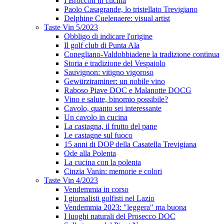
I Broccoli in cucina
Paolo Casagrande, lo tristellato Trevigiano
Delphine Cuelenaere: visual artist
Taste Vin 5/2023
Obbligo di indicare l'origine
Il golf club di Punta Ala
Conegliano-Valdobbiadene la tradizione continua
Storia e tradizione del Vespaiolo
Sauvignon: vitigno vigoroso
Gewürztraminer: un nobile vino
Raboso Piave DOC e Malanotte DOCG
Vino e salute, binomio possibile?
Cavolo, quanto sei interessante
Un cavolo in cucina
La castagna, il frutto del pane
Le castagne sul fuoco
15 anni di DOP della Casatella Trevigiana
Ode alla Polenta
La cucina con la polenta
Cinzia Vanin: memorie e colori
Taste Vin 4/2023
Vendemmia in corso
I giornalisti golfisti nel Lazio
Vendemmia 2023: "leggera" ma buona
I luoghi naturali del Prosecco DOC