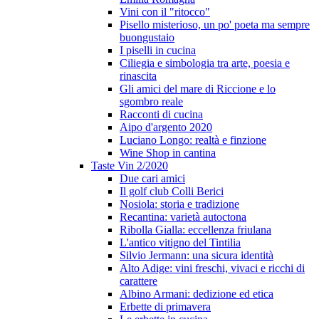
Vini con il "ritocco"
Pisello misterioso, un po' poeta ma sempre
buongustaio
I piselli in cucina
Ciliegia e simbologia tra arte, poesia e
rinascita
Gli amici del mare di Riccione e lo
sgombro reale
Racconti di cucina
Aipo d'argento 2020
Luciano Longo: realtà e finzione
Wine Shop in cantina
Taste Vin 2/2020
Due cari amici
Il golf club Colli Berici
Nosiola: storia e tradizione
Recantina: varietà autoctona
Ribolla Gialla: eccellenza friulana
L'antico vitigno del Tintilia
Silvio Jermann: una sicura identità
Alto Adige: vini freschi, vivaci e ricchi di
carattere
Albino Armani: dedizione ed etica
Erbette di primavera