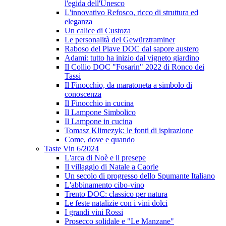
l'egida dell'Unesco
L'innovativo Refosco, ricco di struttura ed
eleganza
Un calice di Custoza
Le personalità del Gewürztraminer
Raboso del Piave DOC dal sapore austero
Adami: tutto ha inizio dal vigneto giardino
Il Collio DOC "Fosarin" 2022 di Ronco dei
Tassi
Il Finocchio, da maratoneta a simbolo di
conoscenza
Il Finocchio in cucina
Il Lampone Simbolico
Il Lampone in cucina
Tomasz Klimezyk: le fonti di ispirazione
Come, dove e quando
Taste Vin 6/2024
L'arca di Noè e il presepe
Il villaggio di Natale a Caorle
Un secolo di progresso dello Spumante Italiano
L'abbinamento cibo-vino
Trento DOC: classico per natura
Le feste natalizie con i vini dolci
I grandi vini Rossi
Prosecco solidale e "Le Manzane"