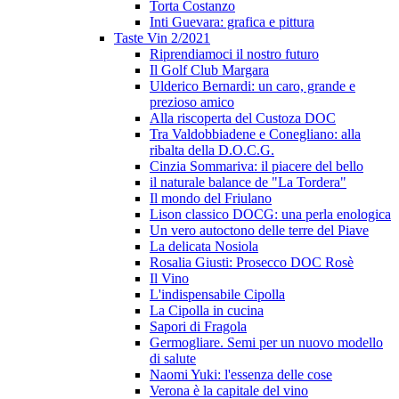
Torta Costanzo
Inti Guevara: grafica e pittura
Taste Vin 2/2021
Riprendiamoci il nostro futuro
Il Golf Club Margara
Ulderico Bernardi: un caro, grande e
prezioso amico
Alla riscoperta del Custoza DOC
Tra Valdobbiadene e Conegliano: alla
ribalta della D.O.C.G.
Cinzia Sommariva: il piacere del bello
il naturale balance de "La Tordera"
Il mondo del Friulano
Lison classico DOCG: una perla enologica
Un vero autoctono delle terre del Piave
La delicata Nosiola
Rosalia Giusti: Prosecco DOC Rosè
Il Vino
L'indispensabile Cipolla
La Cipolla in cucina
Sapori di Fragola
Germogliare. Semi per un nuovo modello
di salute
Naomi Yuki: l'essenza delle cose
Verona è la capitale del vino