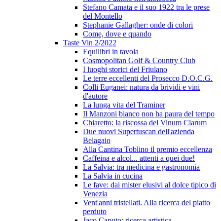
Stefano Camata e il suo 1922 tra le prese
del Montello
Stephanie Gallagher: onde di colori
Come, dove e quando
Taste Vin 2/2022
Equilibri in tavola
Cosmopolitan Golf & Country Club
I luoghi storici del Friulano
Le terre eccellenti del Prosecco D.O.C.G.
Colli Euganei: natura da brividi e vini
d'autore
La lunga vita del Traminer
Il Manzoni bianco non ha paura del tempo
Chiaretto: la riscossa del Vinum Clarum
Due nuovi Supertuscan dell'azienda
Belagaio
Alla Cantina Toblino il premio eccellenza
Caffeina e alcol... attenti a quei due!
La Salvia: tra medicina e gastronomia
La Salvia in cucina
Le fave: dai mister elusivi al dolce tipico di
Venezia
Vent'anni tristellati. Alla ricerca del piatto
perduto
Jaco Caputo: ricerca artistica