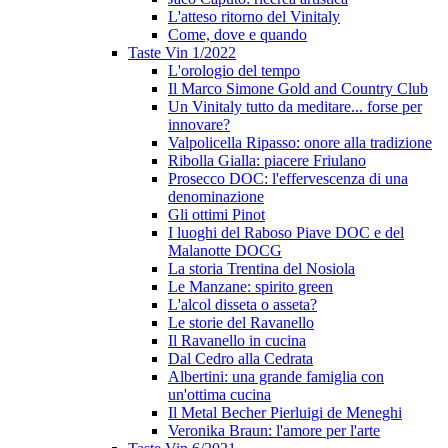
L'atteso ritorno del Vinitaly
Come, dove e quando
Taste Vin 1/2022
L'orologio del tempo
Il Marco Simone Gold and Country Club
Un Vinitaly tutto da meditare... forse per
innovare?
Valpolicella Ripasso: onore alla tradizione
Ribolla Gialla: piacere Friulano
Prosecco DOC: l'effervescenza di una
denominazione
Gli ottimi Pinot
I luoghi del Raboso Piave DOC e del
Malanotte DOCG
La storia Trentina del Nosiola
Le Manzane: spirito green
L'alcol disseta o asseta?
Le storie del Ravanello
Il Ravanello in cucina
Dal Cedro alla Cedrata
Albertini: una grande famiglia con
un'ottima cucina
Il Metal Becher Pierluigi de Meneghi
Veronika Braun: l'amore per l'arte