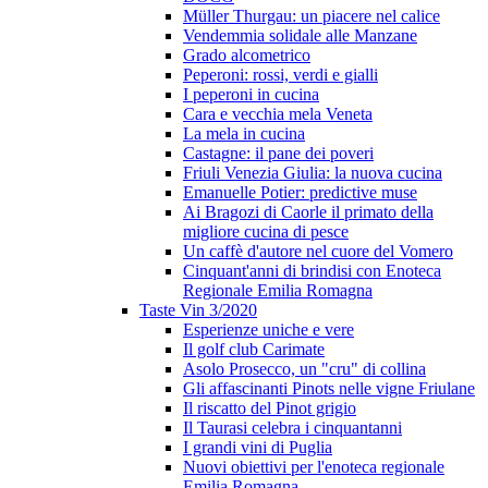
Müller Thurgau: un piacere nel calice
Vendemmia solidale alle Manzane
Grado alcometrico
Peperoni: rossi, verdi e gialli
I peperoni in cucina
Cara e vecchia mela Veneta
La mela in cucina
Castagne: il pane dei poveri
Friuli Venezia Giulia: la nuova cucina
Emanuelle Potier: predictive muse
Ai Bragozi di Caorle il primato della
migliore cucina di pesce
Un caffè d'autore nel cuore del Vomero
Cinquant'anni di brindisi con Enoteca
Regionale Emilia Romagna
Taste Vin 3/2020
Esperienze uniche e vere
Il golf club Carimate
Asolo Prosecco, un "cru" di collina
Gli affascinanti Pinots nelle vigne Friulane
Il riscatto del Pinot grigio
Il Taurasi celebra i cinquantanni
I grandi vini di Puglia
Nuovi obiettivi per l'enoteca regionale
Emilia Romagna