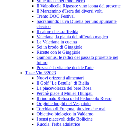
Sulle tracce del Pinot Nero
Il Valpolicella Ripasso: vino icona del presente
Il Marzemino d'Isera dai diversi volti
Trento DOC Festival
Sacramundi: l'uva Durella per uno spumante
classico
Il calore che...raffredda
Valeriana, la pianta del pifferaio magico
La Valeriana in cucina
Sei in brodo di Giuggiole
Ricette con le Giuggiole
Gambrinus: le radici del passato proiettate nel
futuro
Pozas: è la vita che decide l'arte
Taste Vin 3/2023
Nuovi orizzonti alimentari
Il Golf "Le Betulle" di Biella
La piacevolezza del bere Rosa
Perchè piace il Müller Thurgau
Il rinomato Refosco dal Peduncolo Rosso
Origini e luoghi del Vespaiolo
Torchiato di Fregona più vivo che mai
Obiettivo biologico in Valdarno
I sensi piacevoli delle Bollicine
Rucola: l'erba adulatrice