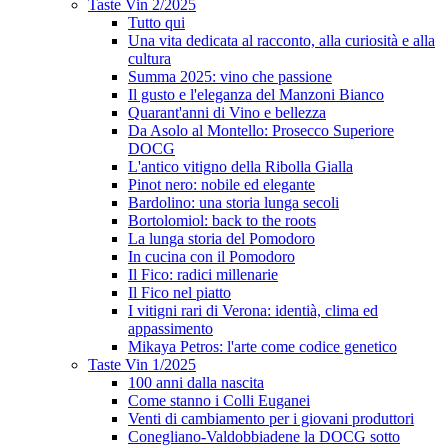
Taste Vin 2/2025
Tutto qui
Una vita dedicata al racconto, alla curiosità e alla
cultura
Summa 2025: vino che passione
Il gusto e l'eleganza del Manzoni Bianco
Quarant'anni di Vino e bellezza
Da Asolo al Montello: Prosecco Superiore
DOCG
L'antico vitigno della Ribolla Gialla
Pinot nero: nobile ed elegante
Bardolino: una storia lunga secoli
Bortolomiol: back to the roots
La lunga storia del Pomodoro
In cucina con il Pomodoro
Il Fico: radici millenarie
Il Fico nel piatto
I vitigni rari di Verona: identià, clima ed
appassimento
Mikaya Petros: l'arte come codice genetico
Taste Vin 1/2025
100 anni dalla nascita
Come stanno i Colli Euganei
Venti di cambiamento per i giovani produttori
Conegliano-Valdobbiadene la DOCG sotto