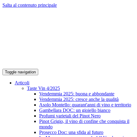
Salta al contenuto principale
Toggle navigation
Articoli
Taste Vin 4/2025
Vendemmia 2025: buona e abbondante
Vendemmia 2025: cresce anche la qualità
Asolo Montello: quarant'anni di vino e territorio
Gambellara DOC: un gioiello bianco
Profumi varietali del Pinot Nero
Pinot Grigio, il vino di confine che conquista il
mondo
Prosecco Doc: una sfida al futuro