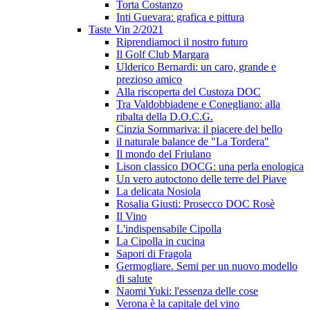
Torta Costanzo
Inti Guevara: grafica e pittura
Taste Vin 2/2021
Riprendiamoci il nostro futuro
Il Golf Club Margara
Ulderico Bernardi: un caro, grande e
prezioso amico
Alla riscoperta del Custoza DOC
Tra Valdobbiadene e Conegliano: alla
ribalta della D.O.C.G.
Cinzia Sommariva: il piacere del bello
il naturale balance de "La Tordera"
Il mondo del Friulano
Lison classico DOCG: una perla enologica
Un vero autoctono delle terre del Piave
La delicata Nosiola
Rosalia Giusti: Prosecco DOC Rosè
Il Vino
L'indispensabile Cipolla
La Cipolla in cucina
Sapori di Fragola
Germogliare. Semi per un nuovo modello
di salute
Naomi Yuki: l'essenza delle cose
Verona è la capitale del vino