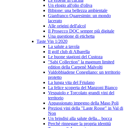
Le erbette in cucina
Un elogio all'olio d'oliva
Bibione: una bellezza ambientale
Gianfranco Quaresimin: un mondo
lacerato
Alle origini dell'alcol
Il Prosecco DOC sempre più digitale
Una questione di etichetta
Taste Vin 1/2020
La salute a tavola
Il golf club di Albarella
Le buone stagioni del Custoza
"Sabi Collection" la magnum limited
edition della Carpenè Malvolti
Valdobbiadene Conegliano: un territorio
protetto
La lunga vita del Friulano
La felice scoperta del Manzoni Bianco
Vespaiolo e Torcolato grandi vini del
territorio
Appassionato impegno della Maso Poli
Preziosi vini della "Laste Rosse" in Val di
Non
Un brindisi alla salute della... bocca
Perchè rinnegare la propria identità