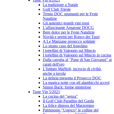
Taste Vin 6/2021
La tradizione a Natale
Golf Club Trieste
Trento DOC spumanti per le Feste
Natalizie
Gli autentici grandi vini rossi
L'affascinante Amarone DOCG
Bere dolce per le Feste Natalizie
Novità e premi per Ronco dei Tassi
A Le Manzane prosecco solidale
Lo strano caso del fragolino
I tortellini di Valeggio sul Mincio
I tortellini di Valeggio sul Mincio in cucina
Dalla carruba al "Pane di San Giovanni" ai
carati dell'oro
L'Istituto Maffioli, incrocio di civiltà,
anche a tavola
La delizia presenta il Prosecco DOC
La magica notte con gli alambicchi accesi
Simon Back: forme misteriose
Taste Vin 5/2021
La cucina del "senza"
Il Golf Club Paradiso del Garda
La felice dimora del Marzemino
Patrimonio "Unesco" le colline del