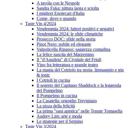
A tavola con le Nespole
Sandra Fuka: pittura larga e sciolta
I migliori Enotecari d'Italia
Come, dove e quando
Taste Vin 4/2024
Vendemmia 2024: fattori positivi e negativi
Vendemmia 2024: le sfide climatiche
Prosecco DOC: sfide nella storia
Pinot Nero: nobile ed elegante
Valpolicella Ripasso: saggezza contadina
La felice nascita del Marzemino
Il "d'Aquileia" di Cividale del Friuli
Vino fra letteratura e grande teatro
La magia del Cetriolo tra storia, linguaggio e gin
& tonic
I Cetrioli in cucina
Il segreto del Capitano Shaddock e la leggenda
del Pompelmo
Il Pompelmo in cucina
La Casatella: orgoglio Trevigiano
La pizza della felicità
La prima "oasi apistica" nelle Tenute Tomasella
Audrey Lim: arte e moda
Le strategie per il Serpino
Taste Vin 3/2024