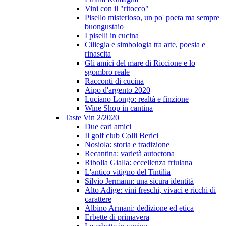
Vini con il "ritocco"
Pisello misterioso, un po' poeta ma sempre
buongustaio
I piselli in cucina
Ciliegia e simbologia tra arte, poesia e
rinascita
Gli amici del mare di Riccione e lo
sgombro reale
Racconti di cucina
Aipo d'argento 2020
Luciano Longo: realtà e finzione
Wine Shop in cantina
Taste Vin 2/2020
Due cari amici
Il golf club Colli Berici
Nosiola: storia e tradizione
Recantina: varietà autoctona
Ribolla Gialla: eccellenza friulana
L'antico vitigno del Tintilia
Silvio Jermann: una sicura identità
Alto Adige: vini freschi, vivaci e ricchi di
carattere
Albino Armani: dedizione ed etica
Erbette di primavera