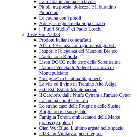
La rucola in cucina e a tavola
Pinoli, tra poesia, dolcezza e il burattino
Pinocchio
La cucina con i pinoli
Adele, la regina della Sopa Coada
i "Fuori Studio" di Paolo Loschi
Taste Vin 2/2023
Prodotti Italiani contraffatti
Al Golf Brianza con i giornalisti golfisti
I sapori e l'eleganza del Manzoni Bianco
L'autoctona Ribolla
Lison DOCG nelle terre della Serenissima
L'anima Veneta di Podere Casanova di
Montepulciano
"Imagine" di Cantina Stajmbech
La vite ed il vino in Trentino Alto Adige
Est! Est! Est! di Montefiacone
Il Carciofo, dalla Ninfa Cynara all'amaro Cynar
La cucina con il Carciofo
Lo strano caso delle Prugne e delle Susine
Borgotaro e il suo gelato
Famiglia Tonon, ambasciatori della Marca
gioiosa (e golosa)
Qian Wu: Blue. L'ultimo artista nello spazio
2023: un Vinitaly a pieno regime