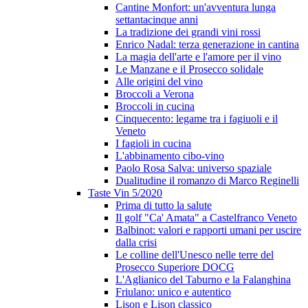
Cantine Monfort: un'avventura lunga
settantacinque anni
La tradizione dei grandi vini rossi
Enrico Nadal: terza generazione in cantina
La magia dell'arte e l'amore per il vino
Le Manzane e il Prosecco solidale
Alle origini del vino
Broccoli a Verona
Broccoli in cucina
Cinquecento: legame tra i fagiuoli e il
Veneto
I fagioli in cucina
L'abbinamento cibo-vino
Paolo Rosa Salva: universo spaziale
Dualitudine il romanzo di Marco Reginelli
Taste Vin 5/2020
Prima di tutto la salute
Il golf "Ca' Amata" a Castelfranco Veneto
Balbinot: valori e rapporti umani per uscire
dalla crisi
Le colline dell'Unesco nelle terre del
Prosecco Superiore DOCG
L'Aglianico del Taburno e la Falanghina
Friulano: unico e autentico
Lison e Lison classico