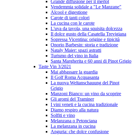
Grande diffusione per il merlot
Vendemmia solidale a "Le Manzane"
Alcool e digestione
Carote di tanti colori
La cucina con le carote
L'uva da tavola, una squisita dolcezza
Il dolce gusto della Casatella Trevigiana
Sopressa Vicentina: origine e tipicità
Onorio Barbesin: storia e tradizione
Nataly Maier: spazi astratti
Turismo del vino in Italia
Santa Margherita e 60 anni di Pinot Grigio
Taste Vin 3/2021
Mai abbassare la guardia
Il Golf Roma Acquasanta
La nuova Weltanschauung del Pinot
Grigio
Manzoni Bianco: un vino da scoprire
Gli aromi del Traminer
I vini veneti e la cucina tradizionale
Diamo respiro alla natura
Solfiti e vino
Melanzana o Petonciana
La melanzana in cucina
Anguria: che dolce confusione