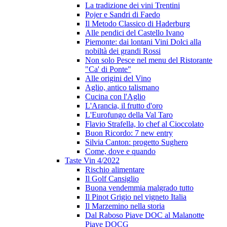
La tradizione dei vini Trentini
Pojer e Sandri di Faedo
Il Metodo Classico di Haderburg
Alle pendici del Castello Ivano
Piemonte: dai lontani Vini Dolci alla
nobiltà dei grandi Rossi
Non solo Pesce nel menu del Ristorante
"Ca' di Ponte"
Alle origini del Vino
Aglio, antico talismano
Cucina con l'Aglio
L'Arancia, il frutto d'oro
L'Eurofungo della Val Taro
Flavio Strafella, lo chef al Cioccolato
Buon Ricordo: 7 new entry
Silvia Canton: progetto Sughero
Come, dove e quando
Taste Vin 4/2022
Rischio alimentare
Il Golf Cansiglio
Buona vendemmia malgrado tutto
Il Pinot Grigio nel vigneto Italia
Il Marzemino nella storia
Dal Raboso Piave DOC al Malanotte
Piave DOCG