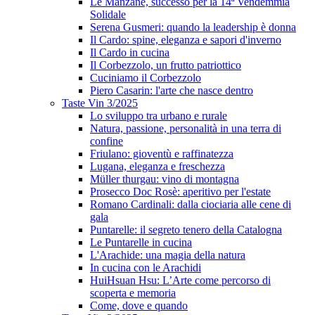
Le Manzane, successo per la 14ª Vendemmia
Solidale
Serena Gusmeri: quando la leadership è donna
Il Cardo: spine, eleganza e sapori d'inverno
Il Cardo in cucina
Il Corbezzolo, un frutto patriottico
Cuciniamo il Corbezzolo
Piero Casarin: l'arte che nasce dentro
Taste Vin 3/2025
Lo sviluppo tra urbano e rurale
Natura, passione, personalità in una terra di
confine
Friulano: gioventù e raffinatezza
Lugana, eleganza e freschezza
Müller thurgau: vino di montagna
Prosecco Doc Rosè: aperitivo per l'estate
Romano Cardinali: dalla ciociaria alle cene di
gala
Puntarelle: il segreto tenero della Catalogna
Le Puntarelle in cucina
L'Arachide: una magia della natura
In cucina con le Arachidi
HuiHsuan Hsu: L’Arte come percorso di
scoperta e memoria
Come, dove e quando