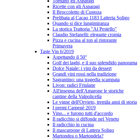
Tornano gli Asparagi
Ricette con gli Asparagi
Il Broccoletto di Custoza
Prelibata al Cacao 1183 Latteria Soligo
Quando si dice lungimiranza
La storica Trattoria "Al Pestello"
Claudio Stefanelli: elegante cromia
Pizza e cucina al top al ristorante
Primavera
Taste Vin 6/2019
Aspettando il 50°
Golf dei laghi, e il suo splendido panorama
Dolce Natale: i vini da dessert
Grandi vini rossi nella tradizione
Sagrantino: una tragedia scampata
Livon: radici Friulane
All'insegna dell'Amarone le storiche
cantine della Valpolicella
Le vigne dell'Orvieto, tremila anni di storia
I premi Carpenè 2019
Vino... e furono tutti d'accordo
Il radicchio si diffonde nel Veneto
Il radicchio in cucina
Il mascarpone di Lattera Soligo
Martondea o Martondela?