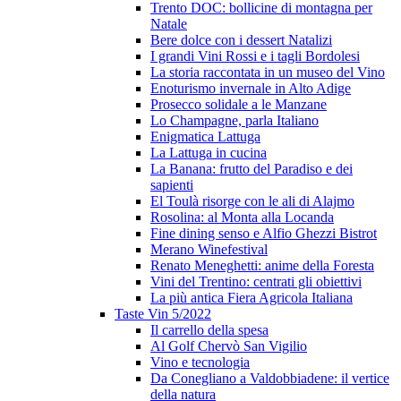
Trento DOC: bollicine di montagna per
Natale
Bere dolce con i dessert Natalizi
I grandi Vini Rossi e i tagli Bordolesi
La storia raccontata in un museo del Vino
Enoturismo invernale in Alto Adige
Prosecco solidale a le Manzane
Lo Champagne, parla Italiano
Enigmatica Lattuga
La Lattuga in cucina
La Banana: frutto del Paradiso e dei
sapienti
El Toulà risorge con le ali di Alajmo
Rosolina: al Monta alla Locanda
Fine dining senso e Alfio Ghezzi Bistrot
Merano Winefestival
Renato Meneghetti: anime della Foresta
Vini del Trentino: centrati gli obiettivi
La più antica Fiera Agricola Italiana
Taste Vin 5/2022
Il carrello della spesa
Al Golf Chervò San Vigilio
Vino e tecnologia
Da Conegliano a Valdobbiadene: il vertice
della natura