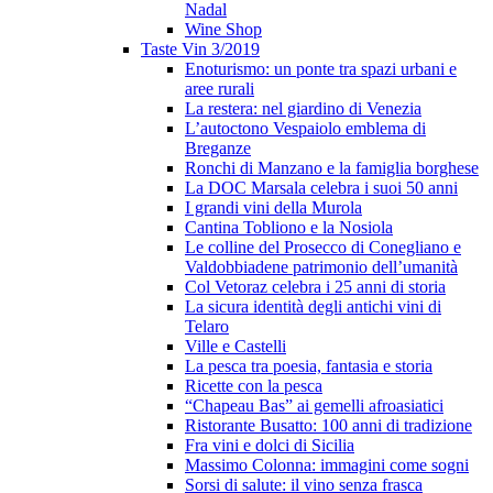
Nadal
Wine Shop
Taste Vin 3/2019
Enoturismo: un ponte tra spazi urbani e
aree rurali
La restera: nel giardino di Venezia
L’autoctono Vespaiolo emblema di
Breganze
Ronchi di Manzano e la famiglia borghese
La DOC Marsala celebra i suoi 50 anni
I grandi vini della Murola
Cantina Tobliono e la Nosiola
Le colline del Prosecco di Conegliano e
Valdobbiadene patrimonio dell’umanità
Col Vetoraz celebra i 25 anni di storia
La sicura identità degli antichi vini di
Telaro
Ville e Castelli
La pesca tra poesia, fantasia e storia
Ricette con la pesca
“Chapeau Bas” ai gemelli afroasiatici
Ristorante Busatto: 100 anni di tradizione
Fra vini e dolci di Sicilia
Massimo Colonna: immagini come sogni
Sorsi di salute: il vino senza frasca