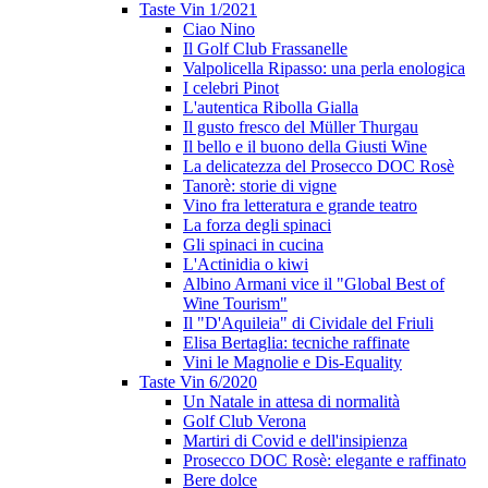
Taste Vin 1/2021
Ciao Nino
Il Golf Club Frassanelle
Valpolicella Ripasso: una perla enologica
I celebri Pinot
L'autentica Ribolla Gialla
Il gusto fresco del Müller Thurgau
Il bello e il buono della Giusti Wine
La delicatezza del Prosecco DOC Rosè
Tanorè: storie di vigne
Vino fra letteratura e grande teatro
La forza degli spinaci
Gli spinaci in cucina
L'Actinidia o kiwi
Albino Armani vice il "Global Best of
Wine Tourism"
Il "D'Aquileia" di Cividale del Friuli
Elisa Bertaglia: tecniche raffinate
Vini le Magnolie e Dis-Equality
Taste Vin 6/2020
Un Natale in attesa di normalità
Golf Club Verona
Martiri di Covid e dell'insipienza
Prosecco DOC Rosè: elegante e raffinato
Bere dolce