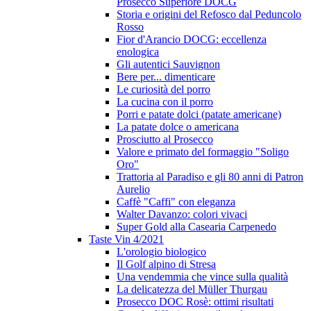
Prosecco Superiore DOCG
Storia e origini del Refosco dal Peduncolo
Rosso
Fior d'Arancio DOCG: eccellenza
enologica
Gli autentici Sauvignon
Bere per... dimenticare
Le curiosità del porro
La cucina con il porro
Porri e patate dolci (patate americane)
La patate dolce o americana
Prosciutto al Prosecco
Valore e primato del formaggio "Soligo
Oro"
Trattoria al Paradiso e gli 80 anni di Patron
Aurelio
Caffè "Caffi" con eleganza
Walter Davanzo: colori vivaci
Super Gold alla Casearia Carpenedo
Taste Vin 4/2021
L'orologio biologico
Il Golf alpino di Stresa
Una vendemmia che vince sulla qualità
La delicatezza del Müller Thurgau
Prosecco DOC Rosè: ottimi risultati