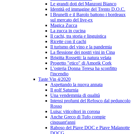
Le grandi doti del Manzoni Bianco
Identità ed immagine del Trento D.O.C.
I Brunelli e il Barolo battono i bordeaux
sul mercato del live-ex
Magica Zucca
La zucca in cucina
Il cachi, tra storia e linguistica
Ricette con il cachi
Il turismo del vino e la pandemia
La flessione dei nostri vini in Cina
Brigitta Rossetti: la natura velata
Progetto "etico" di Amorik Cork
L'osteria Donna Teresa ha sconfitto
l'incendio
Taste Vin 4/2020
Aspettando la nuova annata
Il golf Saturnia
Una vendemmia di qualità
Intensi profumi del Refosco dal peduncolo
Rosso
Luisa: viticoltori in corona
Anche Greco di Tufo compie
cinquant'anni
Raboso del Piave DOC e Piave Malanotte
DOCG