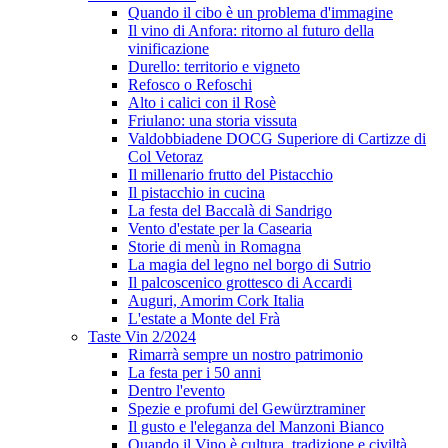
Quando il cibo è un problema d'immagine
Il vino di Anfora: ritorno al futuro della
vinificazione
Durello: territorio e vigneto
Refosco o Refoschi
Alto i calici con il Rosè
Friulano: una storia vissuta
Valdobbiadene DOCG Superiore di Cartizze di
Col Vetoraz
Il millenario frutto del Pistacchio
Il pistacchio in cucina
La festa del Baccalà di Sandrigo
Vento d'estate per la Casearia
Storie di menù in Romagna
La magia del legno nel borgo di Sutrio
Il palcoscenico grottesco di Accardi
Auguri, Amorim Cork Italia
L'estate a Monte del Frà
Taste Vin 2/2024
Rimarrà sempre un nostro patrimonio
La festa per i 50 anni
Dentro l'evento
Spezie e profumi del Gewürztraminer
Il gusto e l'eleganza del Manzoni Bianco
Quando il Vino è cultura, tradizione e civiltà