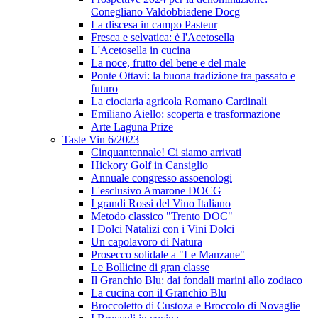
Conegliano Valdobbiadene Docg
La discesa in campo Pasteur
Fresca e selvatica: è l'Acetosella
L'Acetosella in cucina
La noce, frutto del bene e del male
Ponte Ottavi: la buona tradizione tra passato e
futuro
La ciociaria agricola Romano Cardinali
Emiliano Aiello: scoperta e trasformazione
Arte Laguna Prize
Taste Vin 6/2023
Cinquantennale! Ci siamo arrivati
Hickory Golf in Cansiglio
Annuale congresso assoenologi
L'esclusivo Amarone DOCG
I grandi Rossi del Vino Italiano
Metodo classico "Trento DOC"
I Dolci Natalizi con i Vini Dolci
Un capolavoro di Natura
Prosecco solidale a "Le Manzane"
Le Bollicine di gran classe
Il Granchio Blu: dai fondali marini allo zodiaco
La cucina con il Granchio Blu
Broccoletto di Custoza e Broccolo di Novaglie