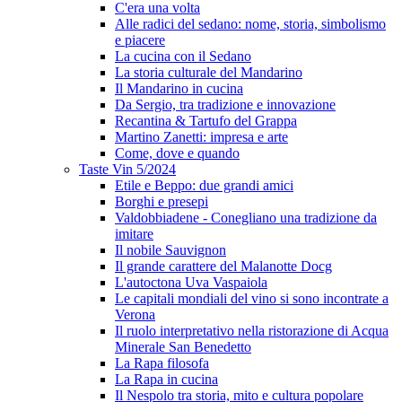
C'era una volta
Alle radici del sedano: nome, storia, simbolismo
e piacere
La cucina con il Sedano
La storia culturale del Mandarino
Il Mandarino in cucina
Da Sergio, tra tradizione e innovazione
Recantina & Tartufo del Grappa
Martino Zanetti: impresa e arte
Come, dove e quando
Taste Vin 5/2024
Etile e Beppo: due grandi amici
Borghi e presepi
Valdobbiadene - Conegliano una tradizione da
imitare
Il nobile Sauvignon
Il grande carattere del Malanotte Docg
L'autoctona Uva Vaspaiola
Le capitali mondiali del vino si sono incontrate a
Verona
Il ruolo interpretativo nella ristorazione di Acqua
Minerale San Benedetto
La Rapa filosofa
La Rapa in cucina
Il Nespolo tra storia, mito e cultura popolare