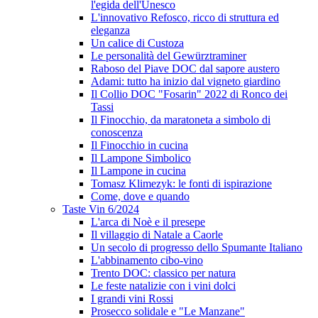
l'egida dell'Unesco
L'innovativo Refosco, ricco di struttura ed
eleganza
Un calice di Custoza
Le personalità del Gewürztraminer
Raboso del Piave DOC dal sapore austero
Adami: tutto ha inizio dal vigneto giardino
Il Collio DOC "Fosarin" 2022 di Ronco dei
Tassi
Il Finocchio, da maratoneta a simbolo di
conoscenza
Il Finocchio in cucina
Il Lampone Simbolico
Il Lampone in cucina
Tomasz Klimezyk: le fonti di ispirazione
Come, dove e quando
Taste Vin 6/2024
L'arca di Noè e il presepe
Il villaggio di Natale a Caorle
Un secolo di progresso dello Spumante Italiano
L'abbinamento cibo-vino
Trento DOC: classico per natura
Le feste natalizie con i vini dolci
I grandi vini Rossi
Prosecco solidale e "Le Manzane"