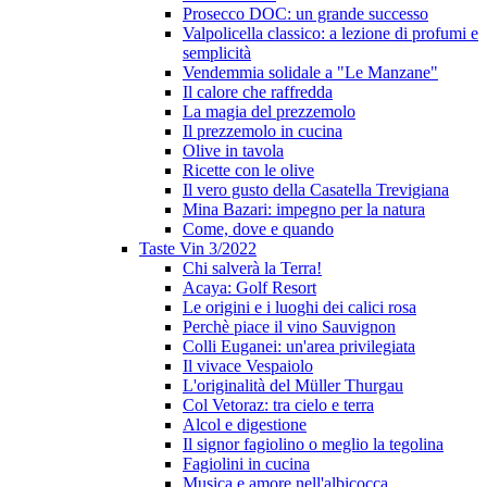
Prosecco DOC: un grande successo
Valpolicella classico: a lezione di profumi e
semplicità
Vendemmia solidale a "Le Manzane"
Il calore che raffredda
La magia del prezzemolo
Il prezzemolo in cucina
Olive in tavola
Ricette con le olive
Il vero gusto della Casatella Trevigiana
Mina Bazari: impegno per la natura
Come, dove e quando
Taste Vin 3/2022
Chi salverà la Terra!
Acaya: Golf Resort
Le origini e i luoghi dei calici rosa
Perchè piace il vino Sauvignon
Colli Euganei: un'area privilegiata
Il vivace Vespaiolo
L'originalità del Müller Thurgau
Col Vetoraz: tra cielo e terra
Alcol e digestione
Il signor fagiolino o meglio la tegolina
Fagiolini in cucina
Musica e amore nell'albicocca