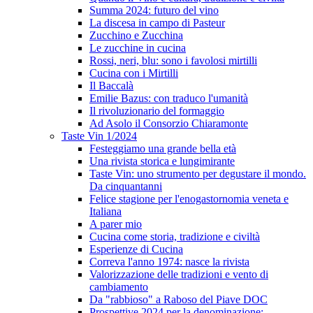
Summa 2024: futuro del vino
La discesa in campo di Pasteur
Zucchino e Zucchina
Le zucchine in cucina
Rossi, neri, blu: sono i favolosi mirtilli
Cucina con i Mirtilli
Il Baccalà
Emilie Bazus: con traduco l'umanità
Il rivoluzionario del formaggio
Ad Asolo il Consorzio Chiaramonte
Taste Vin 1/2024
Festeggiamo una grande bella età
Una rivista storica e lungimirante
Taste Vin: uno strumento per degustare il mondo.
Da cinquantanni
Felice stagione per l'enogastornomia veneta e
Italiana
A parer mio
Cucina come storia, tradizione e civiltà
Esperienze di Cucina
Correva l'anno 1974: nasce la rivista
Valorizzazione delle tradizioni e vento di
cambiamento
Da "rabbioso" a Raboso del Piave DOC
Prospettive 2024 per la denominazione: