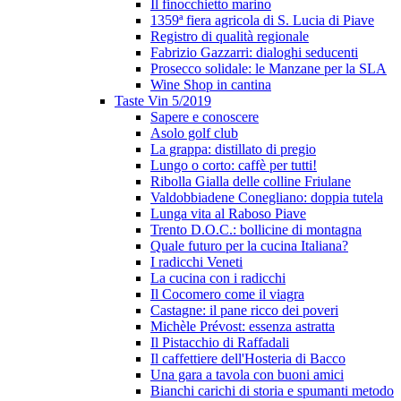
Il finocchietto marino
1359ª fiera agricola di S. Lucia di Piave
Registro di qualità regionale
Fabrizio Gazzarri: dialoghi seducenti
Prosecco solidale: le Manzane per la SLA
Wine Shop in cantina
Taste Vin 5/2019
Sapere e conoscere
Asolo golf club
La grappa: distillato di pregio
Lungo o corto: caffè per tutti!
Ribolla Gialla delle colline Friulane
Valdobbiadene Conegliano: doppia tutela
Lunga vita al Raboso Piave
Trento D.O.C.: bollicine di montagna
Quale futuro per la cucina Italiana?
I radicchi Veneti
La cucina con i radicchi
Il Cocomero come il viagra
Castagne: il pane ricco dei poveri
Michèle Prévost: essenza astratta
Il Pistacchio di Raffadali
Il caffettiere dell'Hosteria di Bacco
Una gara a tavola con buoni amici
Bianchi carichi di storia e spumanti metodo