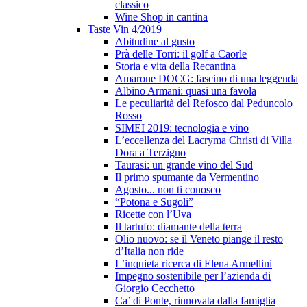
classico
Wine Shop in cantina
Taste Vin 4/2019
Abitudine al gusto
Prà delle Torri: il golf a Caorle
Storia e vita della Recantina
Amarone DOCG: fascino di una leggenda
Albino Armani: quasi una favola
Le peculiarità del Refosco dal Peduncolo
Rosso
SIMEI 2019: tecnologia e vino
L’eccellenza del Lacryma Christi di Villa
Dora a Terzigno
Taurasi: un grande vino del Sud
Il primo spumante da Vermentino
Agosto... non ti conosco
“Potona e Sugoli”
Ricette con l’Uva
Il tartufo: diamante della terra
Olio nuovo: se il Veneto piange il resto
d’Italia non ride
L’inquieta ricerca di Elena Armellini
Impegno sostenibile per l’azienda di
Giorgio Cecchetto
Ca’ di Ponte, rinnovata dalla famiglia