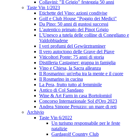
Collavini: "Il Grigio" festeggia 50 anni
Taste Vin 1/2023
Etichette del Vino: azioni condivise
Golf e Club House "Poggio dei Medici"
Da Pino: 50 anni di gustosi successi
L'autentico primato del Pinot Grigio
L'Unesco a tutela delle colline di Conegliano e
Valdobbiadene
I veri profumi del Gewürztraminer
Il vero autoctono delle Grave del Piave
Viticoltori Ponte: 75 anni di storia
Distilleria Castagner: grappa in famiglia
Vino e Chiesa, la Sacra alleanza
Il Rosmarino: un'erba tra la mente e il cuore
Il Rosmarino in cucina
La Pera, frutto tutto al femminile
Antico di Col Sandago
Wine & Art Farm in casa Bortolomiol
Concorso Internazionale Sol d'Oro 2023
Andrea Simone Peruzzo: un mare di reti
Archivio
Taste Vin 6/2022
Un turismo responsabile per le feste
natalizie
Gardagolf Country Club