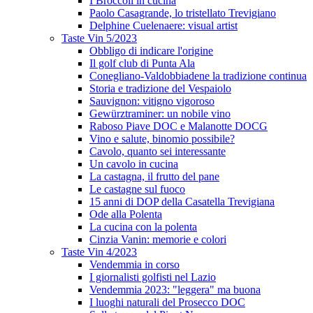
I Broccoli in cucina
Paolo Casagrande, lo tristellato Trevigiano
Delphine Cuelenaere: visual artist
Taste Vin 5/2023
Obbligo di indicare l'origine
Il golf club di Punta Ala
Conegliano-Valdobbiadene la tradizione continua
Storia e tradizione del Vespaiolo
Sauvignon: vitigno vigoroso
Gewürztraminer: un nobile vino
Raboso Piave DOC e Malanotte DOCG
Vino e salute, binomio possibile?
Cavolo, quanto sei interessante
Un cavolo in cucina
La castagna, il frutto del pane
Le castagne sul fuoco
15 anni di DOP della Casatella Trevigiana
Ode alla Polenta
La cucina con la polenta
Cinzia Vanin: memorie e colori
Taste Vin 4/2023
Vendemmia in corso
I giornalisti golfisti nel Lazio
Vendemmia 2023: "leggera" ma buona
I luoghi naturali del Prosecco DOC