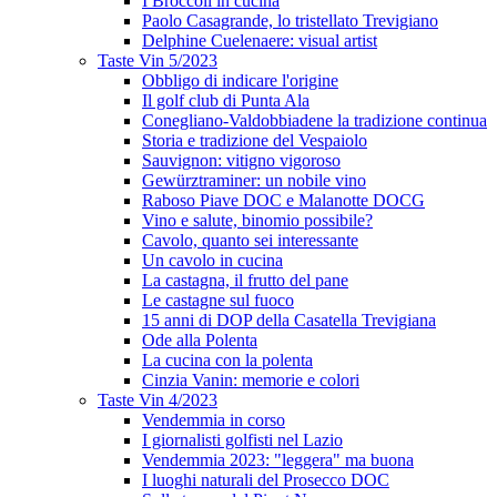
I Broccoli in cucina
Paolo Casagrande, lo tristellato Trevigiano
Delphine Cuelenaere: visual artist
Taste Vin 5/2023
Obbligo di indicare l'origine
Il golf club di Punta Ala
Conegliano-Valdobbiadene la tradizione continua
Storia e tradizione del Vespaiolo
Sauvignon: vitigno vigoroso
Gewürztraminer: un nobile vino
Raboso Piave DOC e Malanotte DOCG
Vino e salute, binomio possibile?
Cavolo, quanto sei interessante
Un cavolo in cucina
La castagna, il frutto del pane
Le castagne sul fuoco
15 anni di DOP della Casatella Trevigiana
Ode alla Polenta
La cucina con la polenta
Cinzia Vanin: memorie e colori
Taste Vin 4/2023
Vendemmia in corso
I giornalisti golfisti nel Lazio
Vendemmia 2023: "leggera" ma buona
I luoghi naturali del Prosecco DOC