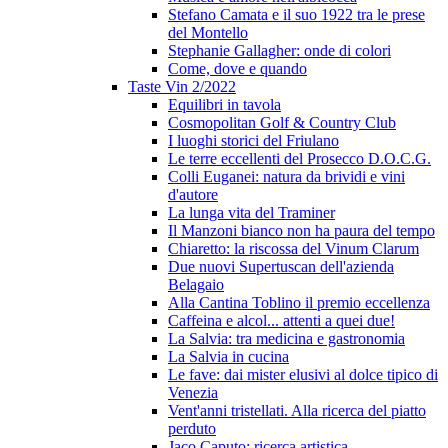
Stefano Camata e il suo 1922 tra le prese
del Montello
Stephanie Gallagher: onde di colori
Come, dove e quando
Taste Vin 2/2022
Equilibri in tavola
Cosmopolitan Golf & Country Club
I luoghi storici del Friulano
Le terre eccellenti del Prosecco D.O.C.G.
Colli Euganei: natura da brividi e vini
d'autore
La lunga vita del Traminer
Il Manzoni bianco non ha paura del tempo
Chiaretto: la riscossa del Vinum Clarum
Due nuovi Supertuscan dell'azienda
Belagaio
Alla Cantina Toblino il premio eccellenza
Caffeina e alcol... attenti a quei due!
La Salvia: tra medicina e gastronomia
La Salvia in cucina
Le fave: dai mister elusivi al dolce tipico di
Venezia
Vent'anni tristellati. Alla ricerca del piatto
perduto
Jaco Caputo: ricerca artistica