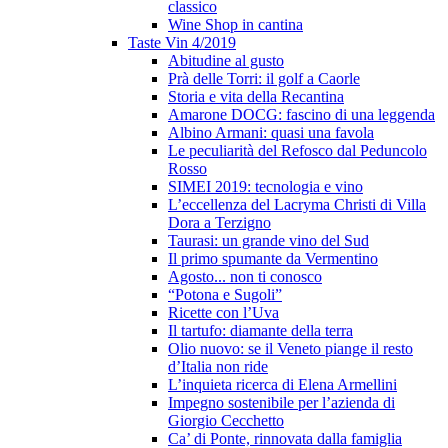
classico
Wine Shop in cantina
Taste Vin 4/2019
Abitudine al gusto
Prà delle Torri: il golf a Caorle
Storia e vita della Recantina
Amarone DOCG: fascino di una leggenda
Albino Armani: quasi una favola
Le peculiarità del Refosco dal Peduncolo
Rosso
SIMEI 2019: tecnologia e vino
L’eccellenza del Lacryma Christi di Villa
Dora a Terzigno
Taurasi: un grande vino del Sud
Il primo spumante da Vermentino
Agosto... non ti conosco
“Potona e Sugoli”
Ricette con l’Uva
Il tartufo: diamante della terra
Olio nuovo: se il Veneto piange il resto
d’Italia non ride
L’inquieta ricerca di Elena Armellini
Impegno sostenibile per l’azienda di
Giorgio Cecchetto
Ca’ di Ponte, rinnovata dalla famiglia