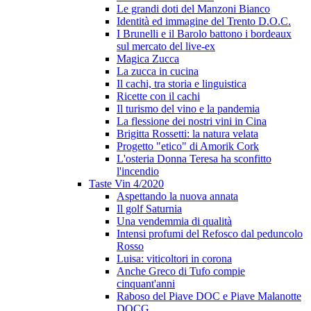
Le grandi doti del Manzoni Bianco
Identità ed immagine del Trento D.O.C.
I Brunelli e il Barolo battono i bordeaux
sul mercato del live-ex
Magica Zucca
La zucca in cucina
Il cachi, tra storia e linguistica
Ricette con il cachi
Il turismo del vino e la pandemia
La flessione dei nostri vini in Cina
Brigitta Rossetti: la natura velata
Progetto "etico" di Amorik Cork
L'osteria Donna Teresa ha sconfitto
l'incendio
Taste Vin 4/2020
Aspettando la nuova annata
Il golf Saturnia
Una vendemmia di qualità
Intensi profumi del Refosco dal peduncolo
Rosso
Luisa: viticoltori in corona
Anche Greco di Tufo compie
cinquant'anni
Raboso del Piave DOC e Piave Malanotte
DOCG