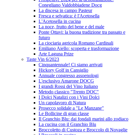
Conegliano Valdobbiadene Docg
La discesa in campo Pasteur
Fresca e selvatica: è l'Acetosella
L'Acetosella in cucina
La noce, frutto del bene e del male
Ponte Ottavi: la buona tradizione tra passato e
futuro
La ciociaria agricola Romano Cardinali
Emiliano Aiello: scoperta e trasformazione
Arte Laguna Prize
Taste Vin 6/2023
Cinquantennale! Ci siamo arrivati
Hickory Golf in Cansiglio
Annuale congresso assoenologi
L'esclusivo Amarone DOCG
I grandi Rossi del Vino Italiano
Metodo classico "Trento DOC"
I Dolci Natalizi con i Vini Dolci
Un capolavoro di Natura
Prosecco solidale a "Le Manzane"
Le Bollicine di gran classe
Il Granchio Blu: dai fondali marini allo zodiaco
La cucina con il Granchio Blu
Broccoletto di Custoza e Broccolo di Novaglie