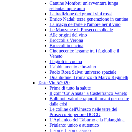
Cantine Monfort: un'avventura lunga
settantacinque anni
La tradizione dei grandi vini rossi
Enrico Nadal: terza generazione in cantina
La magia dell'arte e l'amore per il vino
Le Manzane e il Prosecco solidale
Alle origini del vino
Broccoli a Verona
Broccoli in cucina
Cinquecento: legame tra i fagiuoli e il
Veneto
I fagioli in cucina
L'abbinamento cibo-vino
Paolo Rosa Salva: universo spaziale
Dualitudine il romanzo di Marco Reginelli
Taste Vin 5/2020
Prima di tutto la salute
Il golf "Ca' Amata" a Castelfranco Veneto
Balbinot: valori e rapporti umani per uscire
dalla crisi
Le colline dell'Unesco nelle terre del
Prosecco Superiore DOCG
L'Aglianico del Taburno e la Falanghina
Friulano: unico e autentico
Lison e Lison classico