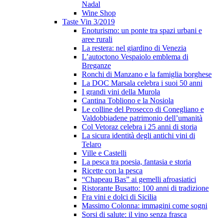
Nadal
Wine Shop
Taste Vin 3/2019
Enoturismo: un ponte tra spazi urbani e
aree rurali
La restera: nel giardino di Venezia
L’autoctono Vespaiolo emblema di
Breganze
Ronchi di Manzano e la famiglia borghese
La DOC Marsala celebra i suoi 50 anni
I grandi vini della Murola
Cantina Tobliono e la Nosiola
Le colline del Prosecco di Conegliano e
Valdobbiadene patrimonio dell’umanità
Col Vetoraz celebra i 25 anni di storia
La sicura identità degli antichi vini di
Telaro
Ville e Castelli
La pesca tra poesia, fantasia e storia
Ricette con la pesca
“Chapeau Bas” ai gemelli afroasiatici
Ristorante Busatto: 100 anni di tradizione
Fra vini e dolci di Sicilia
Massimo Colonna: immagini come sogni
Sorsi di salute: il vino senza frasca