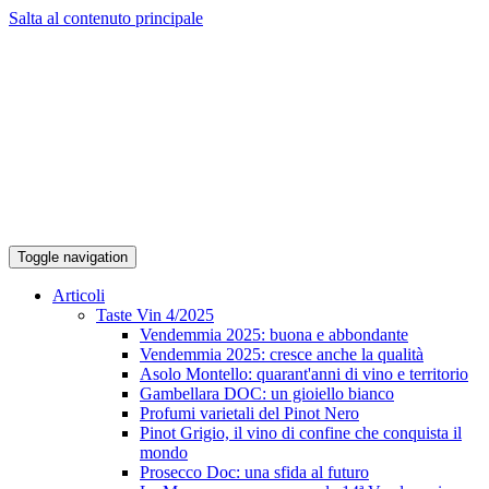
Salta al contenuto principale
Toggle navigation
Articoli
Taste Vin 4/2025
Vendemmia 2025: buona e abbondante
Vendemmia 2025: cresce anche la qualità
Asolo Montello: quarant'anni di vino e territorio
Gambellara DOC: un gioiello bianco
Profumi varietali del Pinot Nero
Pinot Grigio, il vino di confine che conquista il
mondo
Prosecco Doc: una sfida al futuro