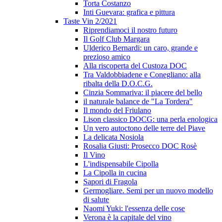
Torta Costanzo
Inti Guevara: grafica e pittura
Taste Vin 2/2021
Riprendiamoci il nostro futuro
Il Golf Club Margara
Ulderico Bernardi: un caro, grande e
prezioso amico
Alla riscoperta del Custoza DOC
Tra Valdobbiadene e Conegliano: alla
ribalta della D.O.C.G.
Cinzia Sommariva: il piacere del bello
il naturale balance de "La Tordera"
Il mondo del Friulano
Lison classico DOCG: una perla enologica
Un vero autoctono delle terre del Piave
La delicata Nosiola
Rosalia Giusti: Prosecco DOC Rosè
Il Vino
L'indispensabile Cipolla
La Cipolla in cucina
Sapori di Fragola
Germogliare. Semi per un nuovo modello
di salute
Naomi Yuki: l'essenza delle cose
Verona è la capitale del vino