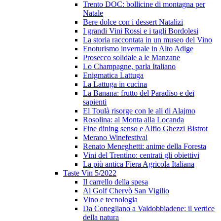
Trento DOC: bollicine di montagna per
Natale
Bere dolce con i dessert Natalizi
I grandi Vini Rossi e i tagli Bordolesi
La storia raccontata in un museo del Vino
Enoturismo invernale in Alto Adige
Prosecco solidale a le Manzane
Lo Champagne, parla Italiano
Enigmatica Lattuga
La Lattuga in cucina
La Banana: frutto del Paradiso e dei
sapienti
El Toulà risorge con le ali di Alajmo
Rosolina: al Monta alla Locanda
Fine dining senso e Alfio Ghezzi Bistrot
Merano Winefestival
Renato Meneghetti: anime della Foresta
Vini del Trentino: centrati gli obiettivi
La più antica Fiera Agricola Italiana
Taste Vin 5/2022
Il carrello della spesa
Al Golf Chervò San Vigilio
Vino e tecnologia
Da Conegliano a Valdobbiadene: il vertice
della natura