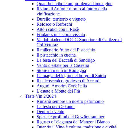
Quando il cibo è un problema d'immagine
Il vino di Anfora: ritorno al futuro della
vinificazione
Durello: territorio e vigneto
Refosco o Refoschi
Alto i calici con il Rosè
Friulano: una storia vissuta
Valdobbiadene DOCG Superiore di Cartizze di
Col Vetoraz
Il millenario frutto del Pistacchio
Il pistacchio in cucina
La festa del Baccalà di Sandrigo
Vento d'estate per la Casearia
Storie di menù in Romagna
La magia del legno nel borgo di Sutrio
Il palcoscenico grottesco di Accardi
Auguri, Amorim Cork Italia
L'estate a Monte del Frà
Taste Vin 2/2024
Rimarrà sempre un nostro patrimonio
La festa per i 50 anni
Dentro l'evento
Spezie e profumi del Gewürztraminer
Il gusto e l'eleganza del Manzoni Bianco
Quando il Vino è cultura, tradizione e civiltà