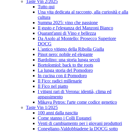
Taste Vin 2/2025
Tutto qui
Una vita dedicata al racconto, alla curiosità e alla
cultura
Summa 2025: vino che passione
Il gusto e l'eleganza del Manzoni Bianco
Quarant'anni di Vino e bellezza
Da Asolo al Montello: Prosecco Superiore
DOCG
L'antico vitigno della Ribolla Gialla
Pinot nero: nobile ed elegante
Bardolino: una storia lunga secoli
Bortolomiol: back to the roots
La lunga storia del Pomodoro
In cucina con il Pomodoro
Il Fico: radici millenarie
Il Fico nel piatto
I vitigni rari di Verona: identià, clima ed
appassimento
Mikaya Petros: l'arte come codice genetico
Taste Vin 1/2025
100 anni dalla nascita
Come stanno i Colli Euganei
Venti di cambiamento per i giovani produttori
Conegliano-Valdobbiadene la DOCG sotto