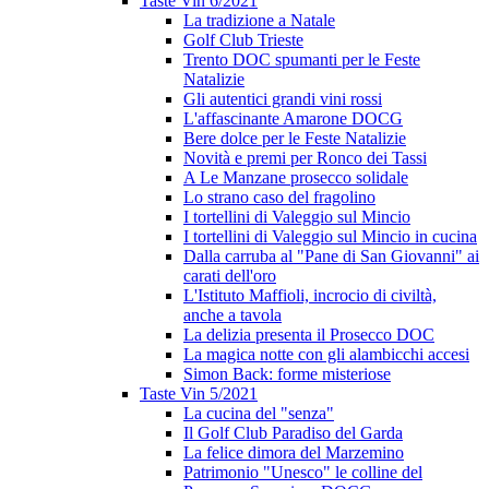
Taste Vin 6/2021
La tradizione a Natale
Golf Club Trieste
Trento DOC spumanti per le Feste
Natalizie
Gli autentici grandi vini rossi
L'affascinante Amarone DOCG
Bere dolce per le Feste Natalizie
Novità e premi per Ronco dei Tassi
A Le Manzane prosecco solidale
Lo strano caso del fragolino
I tortellini di Valeggio sul Mincio
I tortellini di Valeggio sul Mincio in cucina
Dalla carruba al "Pane di San Giovanni" ai
carati dell'oro
L'Istituto Maffioli, incrocio di civiltà,
anche a tavola
La delizia presenta il Prosecco DOC
La magica notte con gli alambicchi accesi
Simon Back: forme misteriose
Taste Vin 5/2021
La cucina del "senza"
Il Golf Club Paradiso del Garda
La felice dimora del Marzemino
Patrimonio "Unesco" le colline del