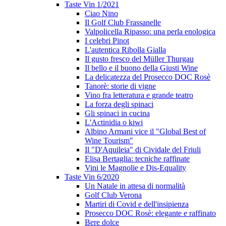
Taste Vin 1/2021
Ciao Nino
Il Golf Club Frassanelle
Valpolicella Ripasso: una perla enologica
I celebri Pinot
L'autentica Ribolla Gialla
Il gusto fresco del Müller Thurgau
Il bello e il buono della Giusti Wine
La delicatezza del Prosecco DOC Rosè
Tanorè: storie di vigne
Vino fra letteratura e grande teatro
La forza degli spinaci
Gli spinaci in cucina
L'Actinidia o kiwi
Albino Armani vice il "Global Best of
Wine Tourism"
Il "D'Aquileia" di Cividale del Friuli
Elisa Bertaglia: tecniche raffinate
Vini le Magnolie e Dis-Equality
Taste Vin 6/2020
Un Natale in attesa di normalità
Golf Club Verona
Martiri di Covid e dell'insipienza
Prosecco DOC Rosè: elegante e raffinato
Bere dolce