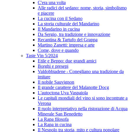
C'era una volta
Alle radici del sedano: nome, storia, simbolismo
e piacere
La cucina con il Sedano
La storia culturale del Mandarino
Il Mandarino in cucina
Da Sergio, tra tradizione e innovazione
Recantina & Tartufo del Grappa
Martino Zanetti: impresa e arte
Come, dove e quando
Taste Vin 5/2024
Etile e Beppo: due grandi amici
Borghi e presepi
Valdobbiadene - Conegliano una tradizione da
imitare
Il nobile Sauvignon
Il grande carattere del Malanotte Docg
L'autoctona Uva Vaspaiola
Le capitali mondiali del vino si sono incontrate a
Verona
Il ruolo interpretativo nella ristorazione di Acqua
Minerale San Benedetto
La Rapa filosofa
La Rapa in cucina
Il Nespolo tra storia, mito e cultura popolare