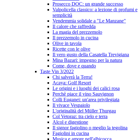
Prosecco DOC: un grande successo
Valpolicella classico: a lezione di profumi e
semplicità
Vendemmia solidale a "Le Manzane"
Il calore che raffredda
La magia del prezzemolo
Il prezzemolo in cucina
Olive in tavola
Ricette con le olive
Il vero gusto della Casatella Trevigiana
Mina Bazari: impegno per la natura
Come, dove e quando
Taste Vin 3/2022
Chi salverà la Terra!
Acaya: Golf Resort
Le origini e i luoghi dei calici rosa
Perchè piace il vino Sauvignon
Colli Euganei: un'area privilegiata
Il vivace Vespaiolo
L'originalità del Müller Thurgau
Col Vetoraz: tra cielo e terra
Alcol e digestione
Il signor fagiolino o meglio la tegolina
Fagiolini in cucina
Musica e amore nell'albicocca