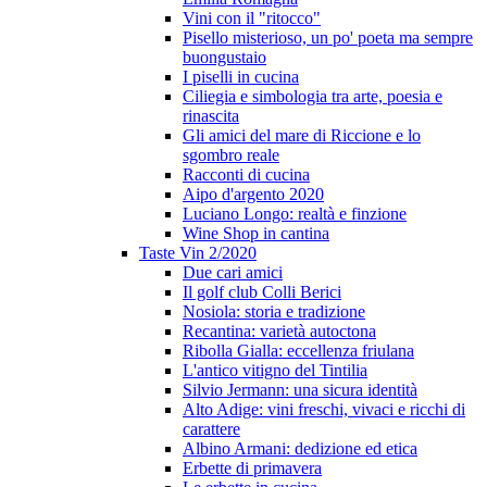
Vini con il "ritocco"
Pisello misterioso, un po' poeta ma sempre
buongustaio
I piselli in cucina
Ciliegia e simbologia tra arte, poesia e
rinascita
Gli amici del mare di Riccione e lo
sgombro reale
Racconti di cucina
Aipo d'argento 2020
Luciano Longo: realtà e finzione
Wine Shop in cantina
Taste Vin 2/2020
Due cari amici
Il golf club Colli Berici
Nosiola: storia e tradizione
Recantina: varietà autoctona
Ribolla Gialla: eccellenza friulana
L'antico vitigno del Tintilia
Silvio Jermann: una sicura identità
Alto Adige: vini freschi, vivaci e ricchi di
carattere
Albino Armani: dedizione ed etica
Erbette di primavera