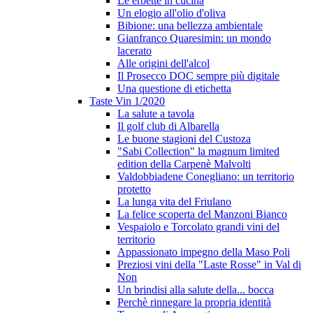
Le erbette in cucina
Un elogio all'olio d'oliva
Bibione: una bellezza ambientale
Gianfranco Quaresimin: un mondo
lacerato
Alle origini dell'alcol
Il Prosecco DOC sempre più digitale
Una questione di etichetta
Taste Vin 1/2020
La salute a tavola
Il golf club di Albarella
Le buone stagioni del Custoza
"Sabi Collection" la magnum limited
edition della Carpenè Malvolti
Valdobbiadene Conegliano: un territorio
protetto
La lunga vita del Friulano
La felice scoperta del Manzoni Bianco
Vespaiolo e Torcolato grandi vini del
territorio
Appassionato impegno della Maso Poli
Preziosi vini della "Laste Rosse" in Val di
Non
Un brindisi alla salute della... bocca
Perchè rinnegare la propria identità