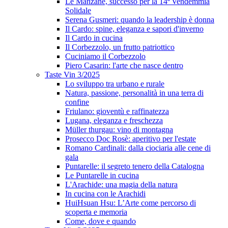
Le Manzane, successo per la 14ª Vendemmia
Solidale
Serena Gusmeri: quando la leadership è donna
Il Cardo: spine, eleganza e sapori d'inverno
Il Cardo in cucina
Il Corbezzolo, un frutto patriottico
Cuciniamo il Corbezzolo
Piero Casarin: l'arte che nasce dentro
Taste Vin 3/2025
Lo sviluppo tra urbano e rurale
Natura, passione, personalità in una terra di
confine
Friulano: gioventù e raffinatezza
Lugana, eleganza e freschezza
Müller thurgau: vino di montagna
Prosecco Doc Rosè: aperitivo per l'estate
Romano Cardinali: dalla ciociaria alle cene di
gala
Puntarelle: il segreto tenero della Catalogna
Le Puntarelle in cucina
L'Arachide: una magia della natura
In cucina con le Arachidi
HuiHsuan Hsu: L’Arte come percorso di
scoperta e memoria
Come, dove e quando