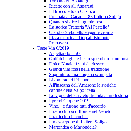
Tornano gli Asparagi
Ricette con gli Asparagi
Il Broccoletto di Custoza
Prelibata al Cacao 1183 Latteria Soligo
Quando si dice lungimiranza
La storica Trattoria "Al Pestello"
Claudio Stefanelli: elegante cromia
Pizza e cucina al top al ristorante
Primavera
Taste Vin 6/2019
Aspettando il 50°
Golf dei laghi, e il suo splendido panorama
Dolce Natale: i vini da dessert
Grandi vini rossi nella tradizione
Sagrantino: una tragedia scampata
Livon: radici Friulane
All'insegna dell'Amarone le storiche
cantine della Valpolicella
Le vigne dell'Orvieto, tremila anni di storia
I premi Carpenè 2019
Vino... e furono tutti d'accordo
Il radicchio si diffonde nel Veneto
Il radicchio in cucina
Il mascarpone di Lattera Soligo
Martondea o Martondela?