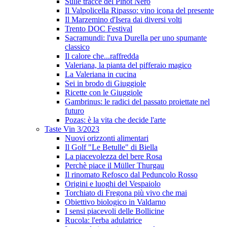
Sulle tracce del Pinot Nero
Il Valpolicella Ripasso: vino icona del presente
Il Marzemino d'Isera dai diversi volti
Trento DOC Festival
Sacramundi: l'uva Durella per uno spumante
classico
Il calore che...raffredda
Valeriana, la pianta del pifferaio magico
La Valeriana in cucina
Sei in brodo di Giuggiole
Ricette con le Giuggiole
Gambrinus: le radici del passato proiettate nel
futuro
Pozas: è la vita che decide l'arte
Taste Vin 3/2023
Nuovi orizzonti alimentari
Il Golf "Le Betulle" di Biella
La piacevolezza del bere Rosa
Perchè piace il Müller Thurgau
Il rinomato Refosco dal Peduncolo Rosso
Origini e luoghi del Vespaiolo
Torchiato di Fregona più vivo che mai
Obiettivo biologico in Valdarno
I sensi piacevoli delle Bollicine
Rucola: l'erba adulatrice