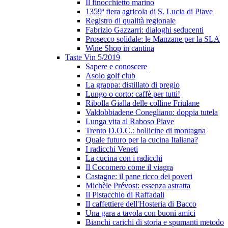
Il finocchietto marino
1359ª fiera agricola di S. Lucia di Piave
Registro di qualità regionale
Fabrizio Gazzarri: dialoghi seducenti
Prosecco solidale: le Manzane per la SLA
Wine Shop in cantina
Taste Vin 5/2019
Sapere e conoscere
Asolo golf club
La grappa: distillato di pregio
Lungo o corto: caffè per tutti!
Ribolla Gialla delle colline Friulane
Valdobbiadene Conegliano: doppia tutela
Lunga vita al Raboso Piave
Trento D.O.C.: bollicine di montagna
Quale futuro per la cucina Italiana?
I radicchi Veneti
La cucina con i radicchi
Il Cocomero come il viagra
Castagne: il pane ricco dei poveri
Michèle Prévost: essenza astratta
Il Pistacchio di Raffadali
Il caffettiere dell'Hosteria di Bacco
Una gara a tavola con buoni amici
Bianchi carichi di storia e spumanti metodo