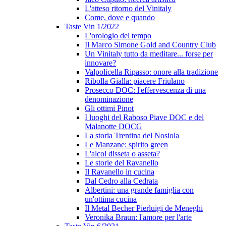
L'atteso ritorno del Vinitaly
Come, dove e quando
Taste Vin 1/2022
L'orologio del tempo
Il Marco Simone Gold and Country Club
Un Vinitaly tutto da meditare... forse per
innovare?
Valpolicella Ripasso: onore alla tradizione
Ribolla Gialla: piacere Friulano
Prosecco DOC: l'effervescenza di una
denominazione
Gli ottimi Pinot
I luoghi del Raboso Piave DOC e del
Malanotte DOCG
La storia Trentina del Nosiola
Le Manzane: spirito green
L'alcol disseta o asseta?
Le storie del Ravanello
Il Ravanello in cucina
Dal Cedro alla Cedrata
Albertini: una grande famiglia con
un'ottima cucina
Il Metal Becher Pierluigi de Meneghi
Veronika Braun: l'amore per l'arte