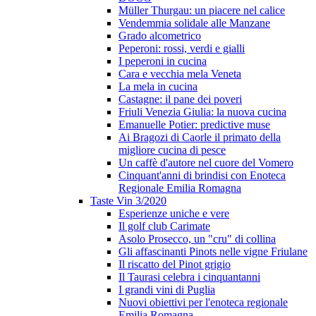
Müller Thurgau: un piacere nel calice
Vendemmia solidale alle Manzane
Grado alcometrico
Peperoni: rossi, verdi e gialli
I peperoni in cucina
Cara e vecchia mela Veneta
La mela in cucina
Castagne: il pane dei poveri
Friuli Venezia Giulia: la nuova cucina
Emanuelle Potier: predictive muse
Ai Bragozi di Caorle il primato della
migliore cucina di pesce
Un caffè d'autore nel cuore del Vomero
Cinquant'anni di brindisi con Enoteca
Regionale Emilia Romagna
Taste Vin 3/2020
Esperienze uniche e vere
Il golf club Carimate
Asolo Prosecco, un "cru" di collina
Gli affascinanti Pinots nelle vigne Friulane
Il riscatto del Pinot grigio
Il Taurasi celebra i cinquantanni
I grandi vini di Puglia
Nuovi obiettivi per l'enoteca regionale
Emilia Romagna