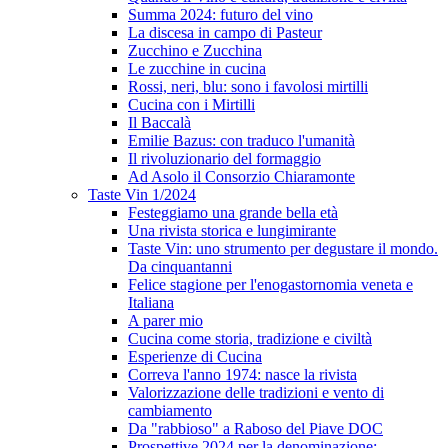
Summa 2024: futuro del vino
La discesa in campo di Pasteur
Zucchino e Zucchina
Le zucchine in cucina
Rossi, neri, blu: sono i favolosi mirtilli
Cucina con i Mirtilli
Il Baccalà
Emilie Bazus: con traduco l'umanità
Il rivoluzionario del formaggio
Ad Asolo il Consorzio Chiaramonte
Taste Vin 1/2024
Festeggiamo una grande bella età
Una rivista storica e lungimirante
Taste Vin: uno strumento per degustare il mondo.
Da cinquantanni
Felice stagione per l'enogastornomia veneta e
Italiana
A parer mio
Cucina come storia, tradizione e civiltà
Esperienze di Cucina
Correva l'anno 1974: nasce la rivista
Valorizzazione delle tradizioni e vento di
cambiamento
Da "rabbioso" a Raboso del Piave DOC
Prospettive 2024 per la denominazione: