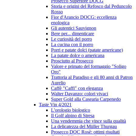
Prosecco Superiore DOCG
Storia e origini del Refosco dal Peduncolo
Rosso
Fior d'Arancio DOCG: eccellenza
enologica
Gli autentici Sauvignon
Bere per... dimenticare
Le curiosità del porro
La cucina con il porro
Porri e patate dolci (patate americane)
La patate dolce o americana
Prosciutto al Prosecco
Valore e primato del formaggio "Soligo
Oro"
Trattoria al Paradiso e gli 80 anni di Patron
Aurelio
Caffè "Caffi" con eleganza
Walter Davanzo: colori vivaci
Super Gold alla Casearia Carpenedo
Taste Vin 4/2021
L'orologio biologico
Il Golf alpino di Stresa
Una vendemmia che vince sulla qualità
La delicatezza del Müller Thurgau
Prosecco DOC Rosè: ottimi risultati