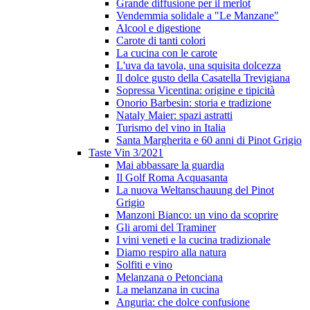
Grande diffusione per il merlot
Vendemmia solidale a "Le Manzane"
Alcool e digestione
Carote di tanti colori
La cucina con le carote
L'uva da tavola, una squisita dolcezza
Il dolce gusto della Casatella Trevigiana
Sopressa Vicentina: origine e tipicità
Onorio Barbesin: storia e tradizione
Nataly Maier: spazi astratti
Turismo del vino in Italia
Santa Margherita e 60 anni di Pinot Grigio
Taste Vin 3/2021
Mai abbassare la guardia
Il Golf Roma Acquasanta
La nuova Weltanschauung del Pinot
Grigio
Manzoni Bianco: un vino da scoprire
Gli aromi del Traminer
I vini veneti e la cucina tradizionale
Diamo respiro alla natura
Solfiti e vino
Melanzana o Petonciana
La melanzana in cucina
Anguria: che dolce confusione