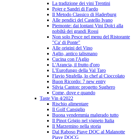
La tradizione dei vini Trentini
Pojer e Sandri di Faedo
Il Metodo Classico di Haderburg
Alle pendici del Castello Ivano
Piemonte: dai lontani Vini Dolci alla
nobiltà dei grandi Rossi
Non solo Pesce nel menu del Ristorante
"Ca' di Ponte"
Alle origini del Vino
Aglio, antico talismano
Cucina con l'Aglio
L'Arancia, il frutto d'oro
L'Eurofungo della Val Taro
Flavio Strafella, lo chef al Cioccolato
Buon Ricordo: 7 new entry
Silvia Canton: progetto Sughero
Come, dove e quando
Taste Vin 4/2022
Rischio alimentare
Il Golf Cansiglio
Buona vendemmia malgrado tutto
Il Pinot Grigio nel vigneto Italia
Il Marzemino nella storia
Dal Raboso Piave DOC al Malanotte
Piave DOCG