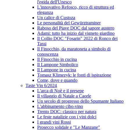
l'egida dell'Unesco
L'innovativo Refosco, ricco di struttura ed
eleganza
Un calice di Custoza
Le personalità del Gewürztraminer
Raboso del Piave DOC dal sapore austero
Adami: tutto ha inizio dal vigneto giardino
Il Collio DOC "Fosarin" 2022 di Ronco dei
Tassi
Il Finocchio, da maratoneta a simbolo di
conoscenza
Il Finocchio in cucina
Il Lampone Simbolico
Il Lampone in cucina
Tomasz Klimezyk: le fonti di ispirazione
Come, dove e quando
Taste Vin 6/2024
L'arca di Noè e il presepe
Il villaggio di Natale a Caorle
Un secolo di progresso dello Spumante Italiano
L'abbinamento cibo-vino
Trento DOC: classico per natura
Le feste natalizie con i vini dolci
I grandi vini Rossi
Prosecco solidale e "Le Manzane"