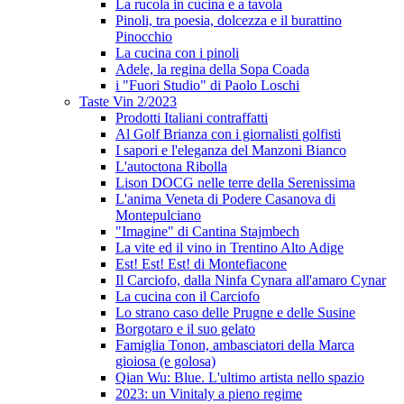
La rucola in cucina e a tavola
Pinoli, tra poesia, dolcezza e il burattino
Pinocchio
La cucina con i pinoli
Adele, la regina della Sopa Coada
i "Fuori Studio" di Paolo Loschi
Taste Vin 2/2023
Prodotti Italiani contraffatti
Al Golf Brianza con i giornalisti golfisti
I sapori e l'eleganza del Manzoni Bianco
L'autoctona Ribolla
Lison DOCG nelle terre della Serenissima
L'anima Veneta di Podere Casanova di
Montepulciano
"Imagine" di Cantina Stajmbech
La vite ed il vino in Trentino Alto Adige
Est! Est! Est! di Montefiacone
Il Carciofo, dalla Ninfa Cynara all'amaro Cynar
La cucina con il Carciofo
Lo strano caso delle Prugne e delle Susine
Borgotaro e il suo gelato
Famiglia Tonon, ambasciatori della Marca
gioiosa (e golosa)
Qian Wu: Blue. L'ultimo artista nello spazio
2023: un Vinitaly a pieno regime