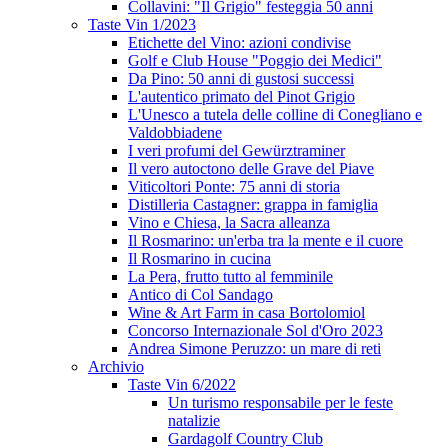
Collavini: "Il Grigio" festeggia 50 anni
Taste Vin 1/2023
Etichette del Vino: azioni condivise
Golf e Club House "Poggio dei Medici"
Da Pino: 50 anni di gustosi successi
L'autentico primato del Pinot Grigio
L'Unesco a tutela delle colline di Conegliano e
Valdobbiadene
I veri profumi del Gewürztraminer
Il vero autoctono delle Grave del Piave
Viticoltori Ponte: 75 anni di storia
Distilleria Castagner: grappa in famiglia
Vino e Chiesa, la Sacra alleanza
Il Rosmarino: un'erba tra la mente e il cuore
Il Rosmarino in cucina
La Pera, frutto tutto al femminile
Antico di Col Sandago
Wine & Art Farm in casa Bortolomiol
Concorso Internazionale Sol d'Oro 2023
Andrea Simone Peruzzo: un mare di reti
Archivio
Taste Vin 6/2022
Un turismo responsabile per le feste
natalizie
Gardagolf Country Club