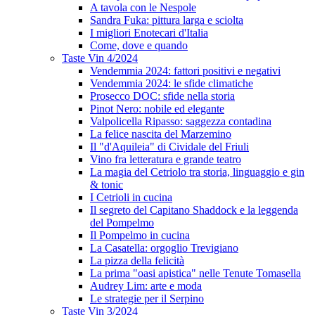
A tavola con le Nespole
Sandra Fuka: pittura larga e sciolta
I migliori Enotecari d'Italia
Come, dove e quando
Taste Vin 4/2024
Vendemmia 2024: fattori positivi e negativi
Vendemmia 2024: le sfide climatiche
Prosecco DOC: sfide nella storia
Pinot Nero: nobile ed elegante
Valpolicella Ripasso: saggezza contadina
La felice nascita del Marzemino
Il "d'Aquileia" di Cividale del Friuli
Vino fra letteratura e grande teatro
La magia del Cetriolo tra storia, linguaggio e gin
& tonic
I Cetrioli in cucina
Il segreto del Capitano Shaddock e la leggenda
del Pompelmo
Il Pompelmo in cucina
La Casatella: orgoglio Trevigiano
La pizza della felicità
La prima "oasi apistica" nelle Tenute Tomasella
Audrey Lim: arte e moda
Le strategie per il Serpino
Taste Vin 3/2024